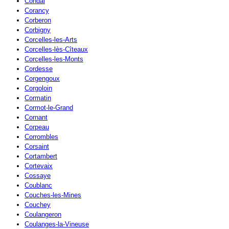
Condal
Corancy
Corberon
Corbigny
Corcelles-les-Arts
Corcelles-lès-Cîteaux
Corcelles-les-Monts
Cordesse
Corgengoux
Corgoloin
Cormatin
Cormot-le-Grand
Cornant
Corpeau
Corrombles
Corsaint
Cortambert
Cortevaix
Cossaye
Coublanc
Couches-les-Mines
Couchey
Coulangeron
Coulanges-la-Vineuse