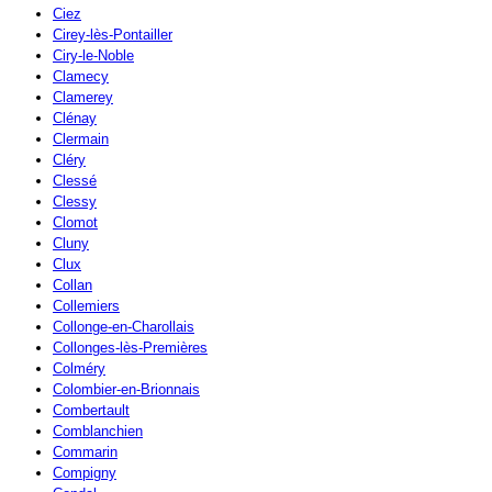
Ciez
Cirey-lès-Pontailler
Ciry-le-Noble
Clamecy
Clamerey
Clénay
Clermain
Cléry
Clessé
Clessy
Clomot
Cluny
Clux
Collan
Collemiers
Collonge-en-Charollais
Collonges-lès-Premières
Colméry
Colombier-en-Brionnais
Combertault
Comblanchien
Commarin
Compigny