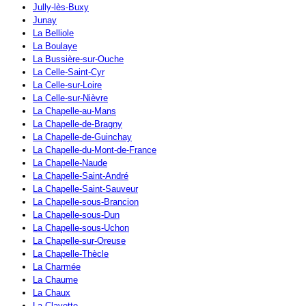
Jully-lès-Buxy
Junay
La Belliole
La Boulaye
La Bussière-sur-Ouche
La Celle-Saint-Cyr
La Celle-sur-Loire
La Celle-sur-Nièvre
La Chapelle-au-Mans
La Chapelle-de-Bragny
La Chapelle-de-Guinchay
La Chapelle-du-Mont-de-France
La Chapelle-Naude
La Chapelle-Saint-André
La Chapelle-Saint-Sauveur
La Chapelle-sous-Brancion
La Chapelle-sous-Dun
La Chapelle-sous-Uchon
La Chapelle-sur-Oreuse
La Chapelle-Thècle
La Charmée
La Chaume
La Chaux
La Clayette