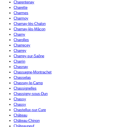
Charentenay
Charette
Charmes
Charmoy
Charnay-lès-Chalon
Charnay-lès-Mâcon
Charny
Charolles
Charrecey
Charrey
Charrey-sur-Saône
Charrin
Chasnay
Chassagne-Montrachet
Chasselas
Chassey-le-Camp
Chassignelles
Chassigny-sous-Dun
Chassy
Chassy
Chastellux-sur-Cure
Château
Château-Chinon
Châteauneuf