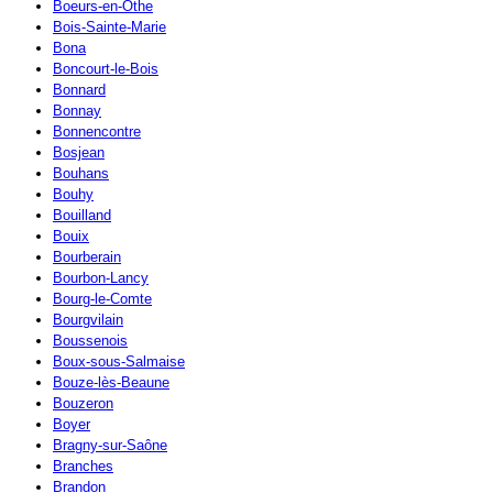
Boeurs-en-Othe
Bois-Sainte-Marie
Bona
Boncourt-le-Bois
Bonnard
Bonnay
Bonnencontre
Bosjean
Bouhans
Bouhy
Bouilland
Bouix
Bourberain
Bourbon-Lancy
Bourg-le-Comte
Bourgvilain
Boussenois
Boux-sous-Salmaise
Bouze-lès-Beaune
Bouzeron
Boyer
Bragny-sur-Saône
Branches
Brandon