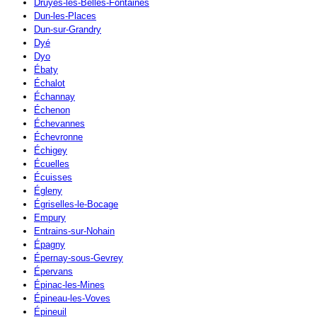
Druyes-les-Belles-Fontaines
Dun-les-Places
Dun-sur-Grandry
Dyé
Dyo
Ébaty
Échalot
Échannay
Échenon
Échevannes
Échevronne
Échigey
Écuelles
Écuisses
Égleny
Égriselles-le-Bocage
Empury
Entrains-sur-Nohain
Épagny
Épernay-sous-Gevrey
Épervans
Épinac-les-Mines
Épineau-les-Voves
Épineuil