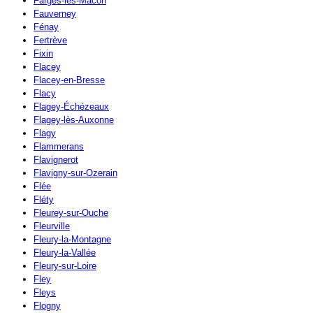
Farges-lès-Mâcon
Fauverney
Fénay
Fertrève
Fixin
Flacey
Flacey-en-Bresse
Flacy
Flagey-Échézeaux
Flagey-lès-Auxonne
Flagy
Flammerans
Flavignerot
Flavigny-sur-Ozerain
Flée
Fléty
Fleurey-sur-Ouche
Fleurville
Fleury-la-Montagne
Fleury-la-Vallée
Fleury-sur-Loire
Fley
Fleys
Flogny