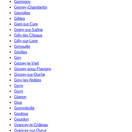
Germigny
Gevrey-Chambertin
Gevrolles
Gibles
Gien-sur-Cure
Gigny-sur-Saône
Gilly-lès-Cîteaux
Gilly-sur-Loire
Gimouille
Girolles
Giry
Gissey-le-Vieil
Gissey-sous-Flavigny
Gissey-sur-Ouche
Gisy-les-Nobles
Givry
Givry
Glanon
Glux
Gomméville
Gouloux
Gourdon
Grancey-le-Château
Grancey-sur-Ource