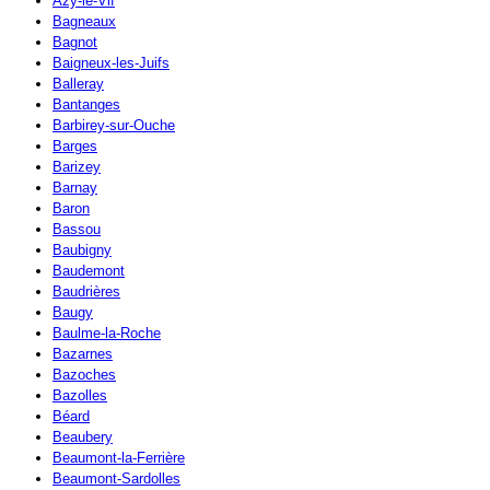
Azy-le-Vif
Bagneaux
Bagnot
Baigneux-les-Juifs
Balleray
Bantanges
Barbirey-sur-Ouche
Barges
Barizey
Barnay
Baron
Bassou
Baubigny
Baudemont
Baudrières
Baugy
Baulme-la-Roche
Bazarnes
Bazoches
Bazolles
Béard
Beaubery
Beaumont-la-Ferrière
Beaumont-Sardolles