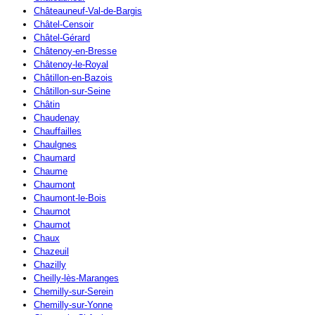
Châteauneuf-Val-de-Bargis
Châtel-Censoir
Châtel-Gérard
Châtenoy-en-Bresse
Châtenoy-le-Royal
Châtillon-en-Bazois
Châtillon-sur-Seine
Châtin
Chaudenay
Chauffailles
Chaulgnes
Chaumard
Chaume
Chaumont
Chaumont-le-Bois
Chaumot
Chaumot
Chaux
Chazeuil
Chazilly
Cheilly-lès-Maranges
Chemilly-sur-Serein
Chemilly-sur-Yonne