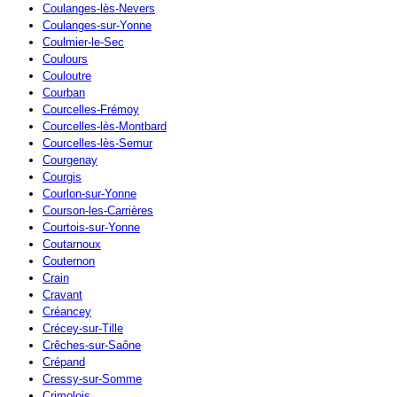
Coulanges-lès-Nevers
Coulanges-sur-Yonne
Coulmier-le-Sec
Coulours
Couloutre
Courban
Courcelles-Frémoy
Courcelles-lès-Montbard
Courcelles-lès-Semur
Courgenay
Courgis
Courlon-sur-Yonne
Courson-les-Carrières
Courtois-sur-Yonne
Coutarnoux
Couternon
Crain
Cravant
Créancey
Crécey-sur-Tille
Crêches-sur-Saône
Crépand
Cressy-sur-Somme
Crimolois