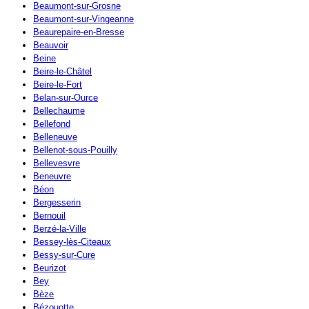
Beaumont-sur-Grosne
Beaumont-sur-Vingeanne
Beaurepaire-en-Bresse
Beauvoir
Beine
Beire-le-Châtel
Beire-le-Fort
Belan-sur-Ource
Bellechaume
Bellefond
Belleneuve
Bellenot-sous-Pouilly
Bellevesvre
Beneuvre
Béon
Bergesserin
Bernouil
Berzé-la-Ville
Bessey-lès-Citeaux
Bessy-sur-Cure
Beurizot
Bey
Bèze
Bézouotte