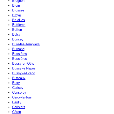
Brognon
Broin
Brosses
Broye
Bruailles
Buffières
Buffon
Bulcy
Buncey
Bure-les-Templiers
Burnand
Bussières
Bussières
Bussy-en-Othe
Bussy-le Repos
Bussy-le-Grand
Butteaux
Buxy
Carisey
Censerey
Cercy-la-Tour
Cérilly
Cerisiers
Céron