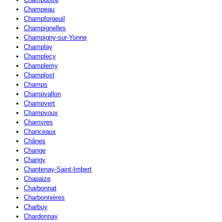
Champeau
Champforgeuil
Champignelles
Champigny-sur-Yonne
Champlay
Champlecy
Champlemy
Champlost
Champs
Champvallon
Champvert
Champvoux
Chamvres
Chanceaux
Chânes
Change
Changy
Chantenay-Saint-Imbert
Chapaize
Charbonnat
Charbonnières
Charbuy
Chardonnay