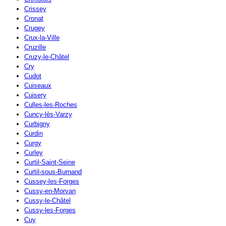
Crissey
Cronat
Crugey
Crux-la-Ville
Cruzille
Cruzy-le-Châtel
Cry
Cudot
Cuiseaux
Cuisery
Culles-les-Roches
Cuncy-lès-Varzy
Curbigny
Curdin
Curgy
Curley
Curtil-Saint-Seine
Curtil-sous-Burnand
Cussey-les-Forges
Cussy-en-Morvan
Cussy-le-Châtel
Cussy-les-Forges
Cuy