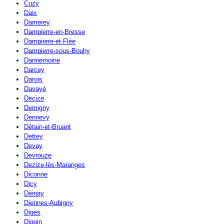
Cuzy
Daix
Damerey
Dampierre-en-Bresse
Dampierre-et-Flée
Dampierre-sous-Bouhy
Dannemoine
Darcey
Darois
Davayé
Decize
Demigny
Dennevy
Détain-et-Bruant
Dettey
Devay
Devrouze
Dezize-lès-Maranges
Diconne
Dicy
Diénay
Diennes-Aubigny
Diges
Digoin