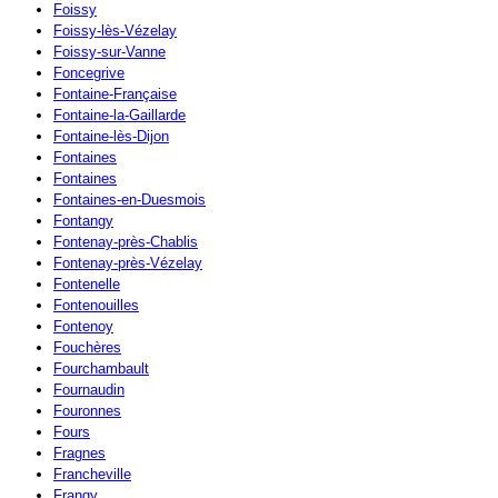
Foissy
Foissy-lès-Vézelay
Foissy-sur-Vanne
Foncegrive
Fontaine-Française
Fontaine-la-Gaillarde
Fontaine-lès-Dijon
Fontaines
Fontaines
Fontaines-en-Duesmois
Fontangy
Fontenay-près-Chablis
Fontenay-près-Vézelay
Fontenelle
Fontenouilles
Fontenoy
Fouchères
Fourchambault
Fournaudin
Fouronnes
Fours
Fragnes
Francheville
Frangy