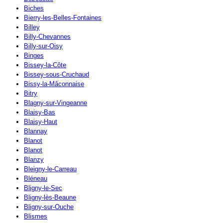
Biches
Bierry-les-Belles-Fontaines
Billey
Billy-Chevannes
Billy-sur-Oisy
Binges
Bissey-la-Côte
Bissey-sous-Cruchaud
Bissy-la-Mâconnaise
Bitry
Blagny-sur-Vingeanne
Blaisy-Bas
Blaisy-Haut
Blannay
Blanot
Blanot
Blanzy
Bleigny-le-Carreau
Bléneau
Bligny-le-Sec
Bligny-lès-Beaune
Bligny-sur-Ouche
Blismes