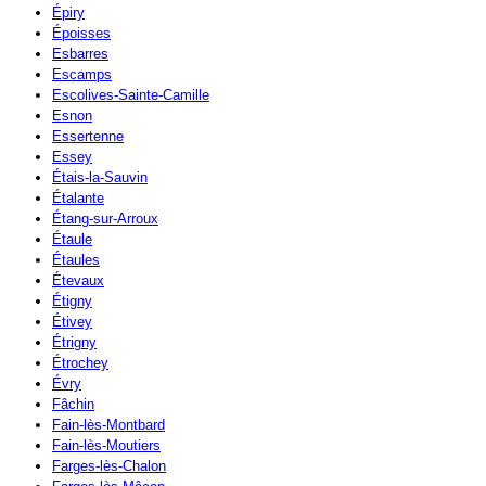
Épiry
Époisses
Esbarres
Escamps
Escolives-Sainte-Camille
Esnon
Essertenne
Essey
Étais-la-Sauvin
Étalante
Étang-sur-Arroux
Étaule
Étaules
Étevaux
Étigny
Étivey
Étrigny
Étrochey
Évry
Fâchin
Fain-lès-Montbard
Fain-lès-Moutiers
Farges-lès-Chalon