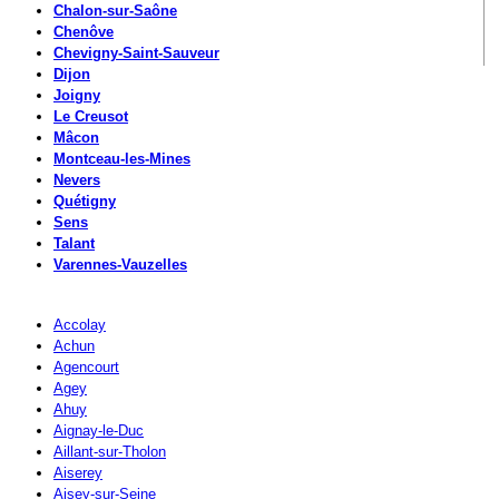
Chalon-sur-Saône
Chenôve
Chevigny-Saint-Sauveur
Dijon
Joigny
Le Creusot
Mâcon
Montceau-les-Mines
Nevers
Quétigny
Sens
Talant
Varennes-Vauzelles
Accolay
Achun
Agencourt
Agey
Ahuy
Aignay-le-Duc
Aillant-sur-Tholon
Aiserey
Aisey-sur-Seine