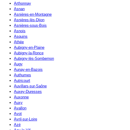
Arthonnay
Asnan
Asnières-en-Montagne
Asnières-lès-Dijon
Asnières-sous-Bois
Asnois
Asquins
Athée
Aubigny-en-Plaine
Aubigny-la-Ronce
Aubigny-lès-Sombernon
Augy
Aunay-en-Bazois
Authumes
Autricourt
Auvillars-sur-Saône
Auxey-Duresses
Auxonne
Auxy
Avallon
Avot
Avril-sur-Loire
Azé