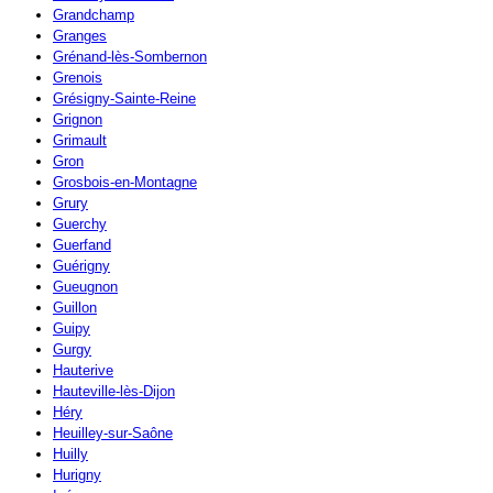
Grandchamp
Granges
Grénand-lès-Sombernon
Grenois
Grésigny-Sainte-Reine
Grignon
Grimault
Gron
Grosbois-en-Montagne
Grury
Guerchy
Guerfand
Guérigny
Gueugnon
Guillon
Guipy
Gurgy
Hauterive
Hauteville-lès-Dijon
Héry
Heuilley-sur-Saône
Huilly
Hurigny