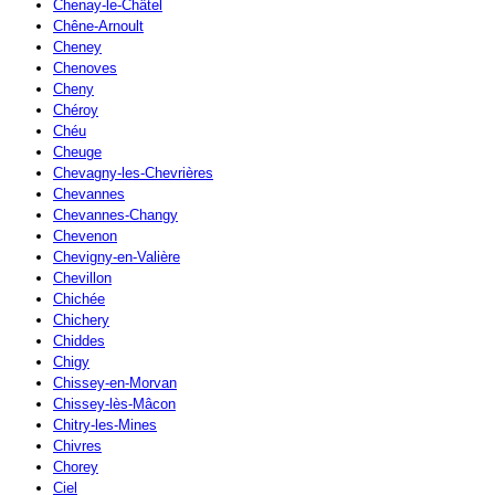
Chenay-le-Châtel
Chêne-Arnoult
Cheney
Chenoves
Cheny
Chéroy
Chéu
Cheuge
Chevagny-les-Chevrières
Chevannes
Chevannes-Changy
Chevenon
Chevigny-en-Valière
Chevillon
Chichée
Chichery
Chiddes
Chigy
Chissey-en-Morvan
Chissey-lès-Mâcon
Chitry-les-Mines
Chivres
Chorey
Ciel