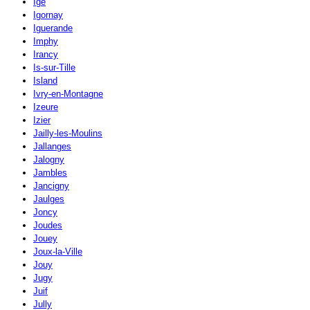
Igé
Igornay
Iguerande
Imphy
Irancy
Is-sur-Tille
Island
Ivry-en-Montagne
Izeure
Izier
Jailly-les-Moulins
Jallanges
Jalogny
Jambles
Jancigny
Jaulges
Joncy
Joudes
Jouey
Joux-la-Ville
Jouy
Jugy
Juif
Jully