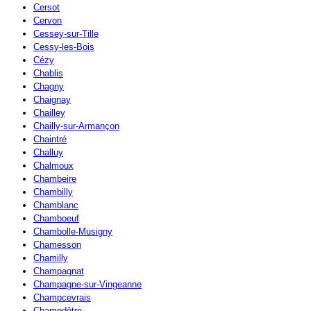
Cersot
Cervon
Cessey-sur-Tille
Cessy-les-Bois
Cézy
Chablis
Chagny
Chaignay
Chailley
Chailly-sur-Armançon
Chaintré
Challuy
Chalmoux
Chambeire
Chambilly
Chamblanc
Chamboeuf
Chambolle-Musigny
Chamesson
Chamilly
Champagnat
Champagne-sur-Vingeanne
Champcevrais
Champdôtre