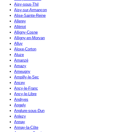
Aisy-sous-Thil
Aisy-sur-Armançon
Alise-Sainte-Reine
Allerey
Allériot
Alligny-Cosne
Alligny-en-Morvan
Alluy
Aloxe-Corton
Aluze
Amanzé
Amazy
Ameugny
Ampilly-le-Sec
Ancey
Ancy-le-Franc
Ancy-le-Libre
Andryes
Angely
Anglure-sous-Dun
Anlezy
Annay
Annay-la-Côte