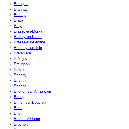
Branges
Brannay
Brassy
Braux
Bray
Brazey-en-Morvan
Brazey-en-Plaine
Bresse-sur-Grosne
Bressey-sur-Tille
Bretenière
Brétigny
Breugnon
Brèves
Brianny
Briant
Brienne
Brienon-sur-Armançon
Brinay
Brinon-sur-Beuvron
Brion
Brion
Brion-sur-Ource
Brochon