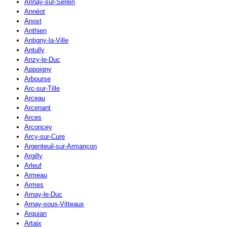
Annay-sur-Serein
Annéot
Anost
Anthien
Antigny-la-Ville
Antully
Anzy-le-Duc
Appoigny
Arbourse
Arc-sur-Tille
Arceau
Arcenant
Arces
Arconcey
Arcy-sur-Cure
Argenteuil-sur-Armançon
Argilly
Arleuf
Armeau
Armes
Arnay-le-Duc
Arnay-sous-Vitteaux
Arquian
Artaix