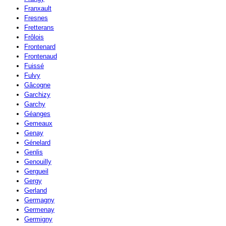
Franxault
Fresnes
Fretterans
Frôlois
Frontenard
Frontenaud
Fuissé
Fulvy
Gâcogne
Garchizy
Garchy
Géanges
Gemeaux
Genay
Génelard
Genlis
Genouilly
Gergueil
Gergy
Gerland
Germagny
Germenay
Germigny