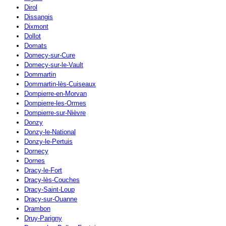
Dirol
Dissangis
Dixmont
Dollot
Domats
Domecy-sur-Cure
Domecy-sur-le-Vault
Dommartin
Dommartin-lès-Cuiseaux
Dompierre-en-Morvan
Dompierre-les-Ormes
Dompierre-sur-Nièvre
Donzy
Donzy-le-National
Donzy-le-Pertuis
Dornecy
Dornes
Dracy-le-Fort
Dracy-lès-Couches
Dracy-Saint-Loup
Dracy-sur-Ouanne
Drambon
Druy-Parigny