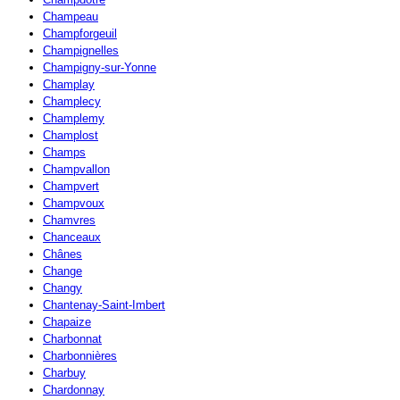
Champeau
Champforgeuil
Champignelles
Champigny-sur-Yonne
Champlay
Champlecy
Champlemy
Champlost
Champs
Champvallon
Champvert
Champvoux
Chamvres
Chanceaux
Chânes
Change
Changy
Chantenay-Saint-Imbert
Chapaize
Charbonnat
Charbonnières
Charbuy
Chardonnay