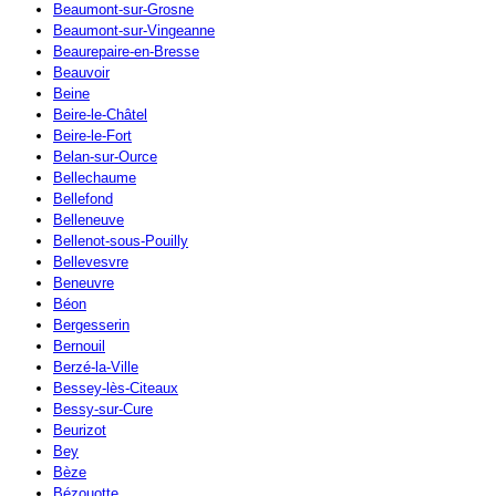
Beaumont-sur-Grosne
Beaumont-sur-Vingeanne
Beaurepaire-en-Bresse
Beauvoir
Beine
Beire-le-Châtel
Beire-le-Fort
Belan-sur-Ource
Bellechaume
Bellefond
Belleneuve
Bellenot-sous-Pouilly
Bellevesvre
Beneuvre
Béon
Bergesserin
Bernouil
Berzé-la-Ville
Bessey-lès-Citeaux
Bessy-sur-Cure
Beurizot
Bey
Bèze
Bézouotte