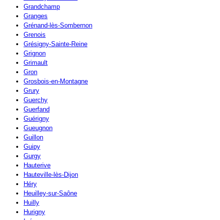
Grandchamp
Granges
Grénand-lès-Sombernon
Grenois
Grésigny-Sainte-Reine
Grignon
Grimault
Gron
Grosbois-en-Montagne
Grury
Guerchy
Guerfand
Guérigny
Gueugnon
Guillon
Guipy
Gurgy
Hauterive
Hauteville-lès-Dijon
Héry
Heuilley-sur-Saône
Huilly
Hurigny