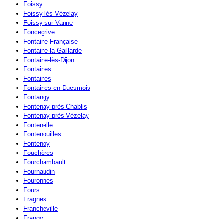
Foissy
Foissy-lès-Vézelay
Foissy-sur-Vanne
Foncegrive
Fontaine-Française
Fontaine-la-Gaillarde
Fontaine-lès-Dijon
Fontaines
Fontaines
Fontaines-en-Duesmois
Fontangy
Fontenay-près-Chablis
Fontenay-près-Vézelay
Fontenelle
Fontenouilles
Fontenoy
Fouchères
Fourchambault
Fournaudin
Fouronnes
Fours
Fragnes
Francheville
Frangy