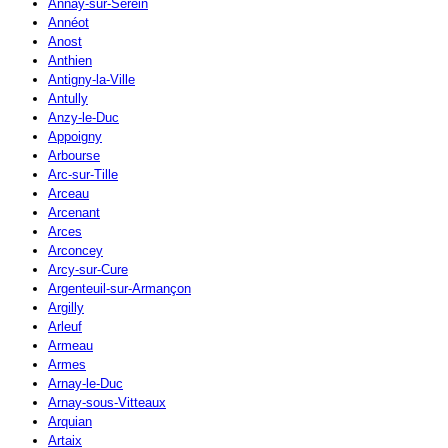
Annay-sur-Serein
Annéot
Anost
Anthien
Antigny-la-Ville
Antully
Anzy-le-Duc
Appoigny
Arbourse
Arc-sur-Tille
Arceau
Arcenant
Arces
Arconcey
Arcy-sur-Cure
Argenteuil-sur-Armançon
Argilly
Arleuf
Armeau
Armes
Arnay-le-Duc
Arnay-sous-Vitteaux
Arquian
Artaix