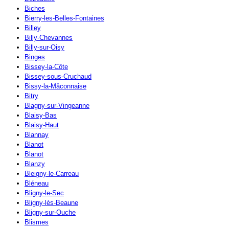
Biches
Bierry-les-Belles-Fontaines
Billey
Billy-Chevannes
Billy-sur-Oisy
Binges
Bissey-la-Côte
Bissey-sous-Cruchaud
Bissy-la-Mâconnaise
Bitry
Blagny-sur-Vingeanne
Blaisy-Bas
Blaisy-Haut
Blannay
Blanot
Blanot
Blanzy
Bleigny-le-Carreau
Bléneau
Bligny-le-Sec
Bligny-lès-Beaune
Bligny-sur-Ouche
Blismes