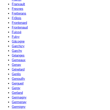
Franxault
Fresnes
Fretterans
Frôlois
Frontenard
Frontenaud
Fuissé
Fulvy
Gâcogne
Garchizy
Garchy
Géanges
Gemeaux
Genay
Génelard
Genlis
Genouilly
Gergueil
Gergy
Gerland
Germagny
Germenay
Germigny