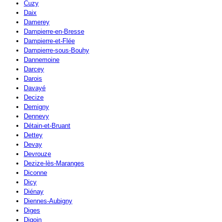
Cuzy
Daix
Damerey
Dampierre-en-Bresse
Dampierre-et-Flée
Dampierre-sous-Bouhy
Dannemoine
Darcey
Darois
Davayé
Decize
Demigny
Dennevy
Détain-et-Bruant
Dettey
Devay
Devrouze
Dezize-lès-Maranges
Diconne
Dicy
Diénay
Diennes-Aubigny
Diges
Digoin