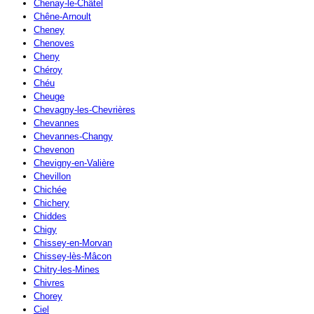
Chenay-le-Châtel
Chêne-Arnoult
Cheney
Chenoves
Cheny
Chéroy
Chéu
Cheuge
Chevagny-les-Chevrières
Chevannes
Chevannes-Changy
Chevenon
Chevigny-en-Valière
Chevillon
Chichée
Chichery
Chiddes
Chigy
Chissey-en-Morvan
Chissey-lès-Mâcon
Chitry-les-Mines
Chivres
Chorey
Ciel