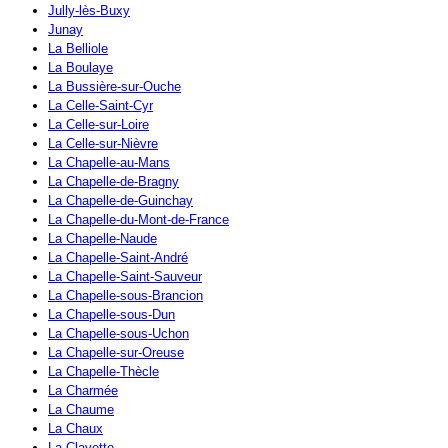
Jully-lès-Buxy
Junay
La Belliole
La Boulaye
La Bussière-sur-Ouche
La Celle-Saint-Cyr
La Celle-sur-Loire
La Celle-sur-Nièvre
La Chapelle-au-Mans
La Chapelle-de-Bragny
La Chapelle-de-Guinchay
La Chapelle-du-Mont-de-France
La Chapelle-Naude
La Chapelle-Saint-André
La Chapelle-Saint-Sauveur
La Chapelle-sous-Brancion
La Chapelle-sous-Dun
La Chapelle-sous-Uchon
La Chapelle-sur-Oreuse
La Chapelle-Thècle
La Charmée
La Chaume
La Chaux
La Clayette