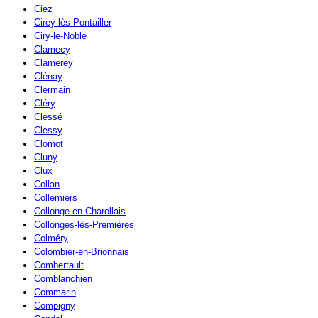
Ciez
Cirey-lès-Pontailler
Ciry-le-Noble
Clamecy
Clamerey
Clénay
Clermain
Cléry
Clessé
Clessy
Clomot
Cluny
Clux
Collan
Collemiers
Collonge-en-Charollais
Collonges-lès-Premières
Colméry
Colombier-en-Brionnais
Combertault
Comblanchien
Commarin
Compigny