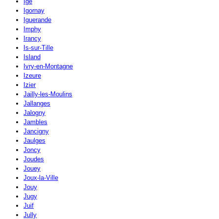
Igé
Igornay
Iguerande
Imphy
Irancy
Is-sur-Tille
Island
Ivry-en-Montagne
Izeure
Izier
Jailly-les-Moulins
Jallanges
Jalogny
Jambles
Jancigny
Jaulges
Joncy
Joudes
Jouey
Joux-la-Ville
Jouy
Jugy
Juif
Jully