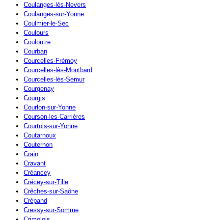
Coulanges-lès-Nevers
Coulanges-sur-Yonne
Coulmier-le-Sec
Coulours
Couloutre
Courban
Courcelles-Frémoy
Courcelles-lès-Montbard
Courcelles-lès-Semur
Courgenay
Courgis
Courlon-sur-Yonne
Courson-les-Carrières
Courtois-sur-Yonne
Coutarnoux
Couternon
Crain
Cravant
Créancey
Crécey-sur-Tille
Crêches-sur-Saône
Crépand
Cressy-sur-Somme
Crimolois