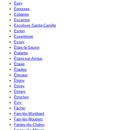
Épiry
Époisses
Esbarres
Escamps
Escolives-Sainte-Camille
Esnon
Essertenne
Essey
Étais-la-Sauvin
Étalante
Étang-sur-Arroux
Étaule
Étaules
Étevaux
Étigny
Étivey
Étrigny
Étrochey
Évry
Fâchin
Fain-lès-Montbard
Fain-lès-Moutiers
Farges-lès-Chalon