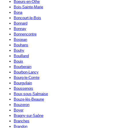
Boeurs-en-Othe
Bois-Sainte-Marie
Bona
Boncourt-le-Bois
Bonnard
Bonnay
Bonnencontre
Bosjean
Bouhans
Bouhy
Bouilland
Bouix
Bourberain
Bourbon-Lancy
Bourg-le-Comte
Bourgvilain
Boussenois
Boux-sous-Salmaise
Bouze-lès-Beaune
Bouzeron
Boyer
Bragny-sur-Saône
Branches
Brandon