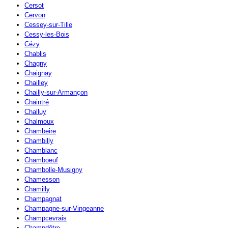
Cersot
Cervon
Cessey-sur-Tille
Cessy-les-Bois
Cézy
Chablis
Chagny
Chaignay
Chailley
Chailly-sur-Armançon
Chaintré
Challuy
Chalmoux
Chambeire
Chambilly
Chamblanc
Chamboeuf
Chambolle-Musigny
Chamesson
Chamilly
Champagnat
Champagne-sur-Vingeanne
Champcevrais
Champdôtre