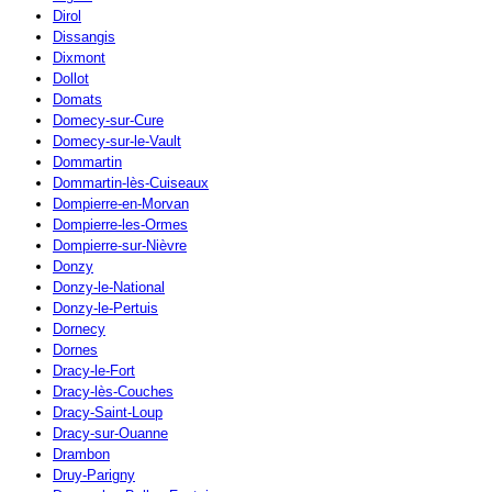
Dirol
Dissangis
Dixmont
Dollot
Domats
Domecy-sur-Cure
Domecy-sur-le-Vault
Dommartin
Dommartin-lès-Cuiseaux
Dompierre-en-Morvan
Dompierre-les-Ormes
Dompierre-sur-Nièvre
Donzy
Donzy-le-National
Donzy-le-Pertuis
Dornecy
Dornes
Dracy-le-Fort
Dracy-lès-Couches
Dracy-Saint-Loup
Dracy-sur-Ouanne
Drambon
Druy-Parigny