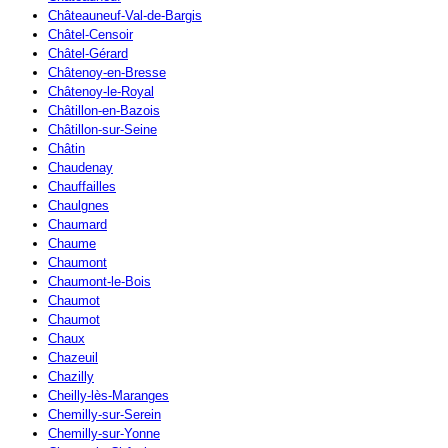
Châteauneuf-Val-de-Bargis
Châtel-Censoir
Châtel-Gérard
Châtenoy-en-Bresse
Châtenoy-le-Royal
Châtillon-en-Bazois
Châtillon-sur-Seine
Châtin
Chaudenay
Chauffailles
Chaulgnes
Chaumard
Chaume
Chaumont
Chaumont-le-Bois
Chaumot
Chaumot
Chaux
Chazeuil
Chazilly
Cheilly-lès-Maranges
Chemilly-sur-Serein
Chemilly-sur-Yonne