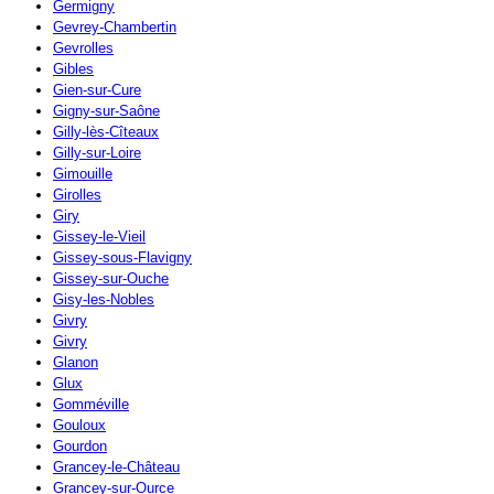
Germigny
Gevrey-Chambertin
Gevrolles
Gibles
Gien-sur-Cure
Gigny-sur-Saône
Gilly-lès-Cîteaux
Gilly-sur-Loire
Gimouille
Girolles
Giry
Gissey-le-Vieil
Gissey-sous-Flavigny
Gissey-sur-Ouche
Gisy-les-Nobles
Givry
Givry
Glanon
Glux
Gomméville
Gouloux
Gourdon
Grancey-le-Château
Grancey-sur-Ource