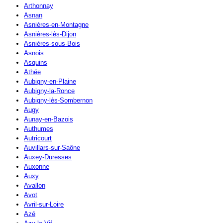
Arthonnay
Asnan
Asnières-en-Montagne
Asnières-lès-Dijon
Asnières-sous-Bois
Asnois
Asquins
Athée
Aubigny-en-Plaine
Aubigny-la-Ronce
Aubigny-lès-Sombernon
Augy
Aunay-en-Bazois
Authumes
Autricourt
Auvillars-sur-Saône
Auxey-Duresses
Auxonne
Auxy
Avallon
Avot
Avril-sur-Loire
Azé