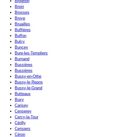
Brognon
Broin
Brosses
Broye
Bruailles
Buffières
Buffon
Bulcy
Buncey
Bure-les-Templiers
Burnand
Bussières
Bussières
Bussy-en-Othe
Bussy-le Repos
Bussy-le-Grand
Butteaux
Buxy
Carisey
Censerey
Cercy-la-Tour
Cérilly
Cerisiers
Céron