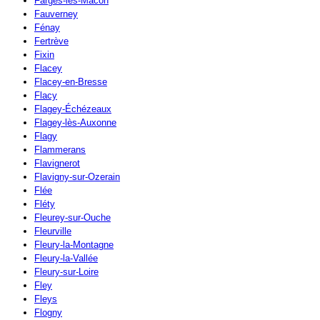
Farges-lès-Mâcon
Fauverney
Fénay
Fertrève
Fixin
Flacey
Flacey-en-Bresse
Flacy
Flagey-Échézeaux
Flagey-lès-Auxonne
Flagy
Flammerans
Flavignerot
Flavigny-sur-Ozerain
Flée
Fléty
Fleurey-sur-Ouche
Fleurville
Fleury-la-Montagne
Fleury-la-Vallée
Fleury-sur-Loire
Fley
Fleys
Flogny