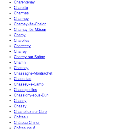
Charentenay
Charette
Charmes
Charmoy
Charnay-lès-Chalon
Charnay-lès-Mâcon
Charny
Charolles
Charrecey
Charrey
Charrey-sur-Saône
Charrin
Chasnay
Chassagne-Montrachet
Chasselas
Chassey-le-Camp
Chassignelles
Chassigny-sous-Dun
Chassy
Chassy
Chastellux-sur-Cure
Château
Château-Chinon
Châteauneuf