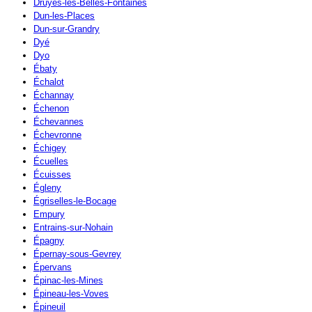
Druyes-les-Belles-Fontaines
Dun-les-Places
Dun-sur-Grandry
Dyé
Dyo
Ébaty
Échalot
Échannay
Échenon
Échevannes
Échevronne
Échigey
Écuelles
Écuisses
Égleny
Égriselles-le-Bocage
Empury
Entrains-sur-Nohain
Épagny
Épernay-sous-Gevrey
Épervans
Épinac-les-Mines
Épineau-les-Voves
Épineuil