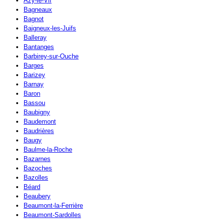
Azy-le-Vif
Bagneaux
Bagnot
Baigneux-les-Juifs
Balleray
Bantanges
Barbirey-sur-Ouche
Barges
Barizey
Barnay
Baron
Bassou
Baubigny
Baudemont
Baudrières
Baugy
Baulme-la-Roche
Bazarnes
Bazoches
Bazolles
Béard
Beaubery
Beaumont-la-Ferrière
Beaumont-Sardolles