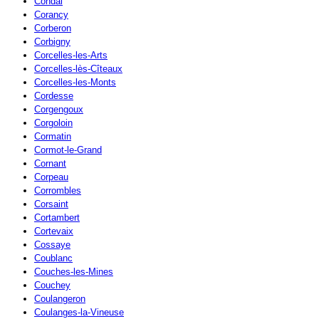
Condal
Corancy
Corberon
Corbigny
Corcelles-les-Arts
Corcelles-lès-Cîteaux
Corcelles-les-Monts
Cordesse
Corgengoux
Corgoloin
Cormatin
Cormot-le-Grand
Cornant
Corpeau
Corrombles
Corsaint
Cortambert
Cortevaix
Cossaye
Coublanc
Couches-les-Mines
Couchey
Coulangeron
Coulanges-la-Vineuse