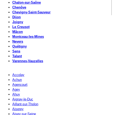
Chalon-sur-Saône
Chenôve
Chevigny-Saint-Sauveur
Dijon
Joigny
Le Creusot
Mâcon
Montceau-les-Mines
Nevers
Quétigny
Sens
Talant
Varennes-Vauzelles
Accolay
Achun
Agencourt
Agey
Ahuy
Aignay-le-Duc
Aillant-sur-Tholon
Aiserey
Aisey-sur-Seine