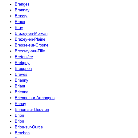
Branges
Brannay
Brassy
Braux
Bray
Brazey-en-Morvan
Brazey-en-Plaine
Bresse-sur-Grosne
Bressey-sur-Tille
Bretenière
Brétigny
Breugnon
Brèves
Brianny
Briant
Brienne
Brienon-sur-Armançon
Brinay
Brinon-sur-Beuvron
Brion
Brion
Brion-sur-Ource
Brochon