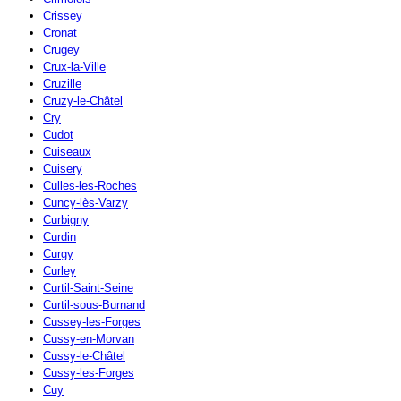
Crissey
Cronat
Crugey
Crux-la-Ville
Cruzille
Cruzy-le-Châtel
Cry
Cudot
Cuiseaux
Cuisery
Culles-les-Roches
Cuncy-lès-Varzy
Curbigny
Curdin
Curgy
Curley
Curtil-Saint-Seine
Curtil-sous-Burnand
Cussey-les-Forges
Cussy-en-Morvan
Cussy-le-Châtel
Cussy-les-Forges
Cuy