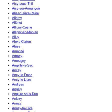
Aisy-sous-Thil
Aisy-sur-Armançon
Alise-Sainte-Reine
Allerey
Allériot
Alligny-Cosne
Alligny-en-Morvan
Alluy
Aloxe-Corton
Aluze
Amanzé
Amazy
Ameugny
Ampilly-le-Sec
Ancey
Ancy-le-Franc
Ancy-le-Libre
Andryes
Angely
Anglure-sous-Dun
Anlezy
Annay
Annay-la-Côte