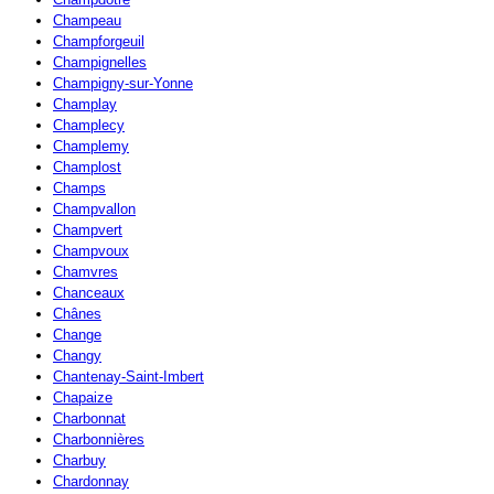
Champeau
Champforgeuil
Champignelles
Champigny-sur-Yonne
Champlay
Champlecy
Champlemy
Champlost
Champs
Champvallon
Champvert
Champvoux
Chamvres
Chanceaux
Chânes
Change
Changy
Chantenay-Saint-Imbert
Chapaize
Charbonnat
Charbonnières
Charbuy
Chardonnay