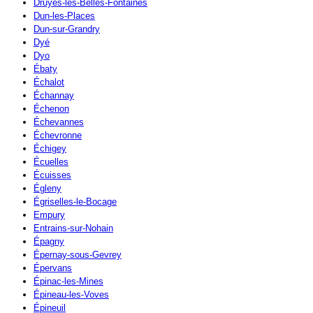
Druyes-les-Belles-Fontaines
Dun-les-Places
Dun-sur-Grandry
Dyé
Dyo
Ébaty
Échalot
Échannay
Échenon
Échevannes
Échevronne
Échigey
Écuelles
Écuisses
Égleny
Égriselles-le-Bocage
Empury
Entrains-sur-Nohain
Épagny
Épernay-sous-Gevrey
Épervans
Épinac-les-Mines
Épineau-les-Voves
Épineuil