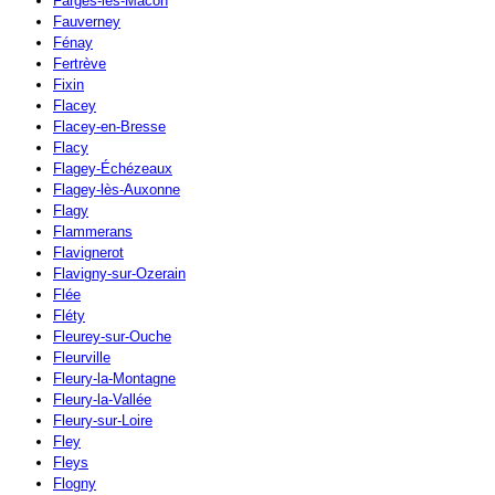
Farges-lès-Mâcon
Fauverney
Fénay
Fertrève
Fixin
Flacey
Flacey-en-Bresse
Flacy
Flagey-Échézeaux
Flagey-lès-Auxonne
Flagy
Flammerans
Flavignerot
Flavigny-sur-Ozerain
Flée
Fléty
Fleurey-sur-Ouche
Fleurville
Fleury-la-Montagne
Fleury-la-Vallée
Fleury-sur-Loire
Fley
Fleys
Flogny