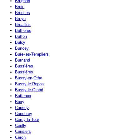
Brognon
Broin
Brosses
Broye
Bruailles
Buffières
Buffon
Bulcy
Buncey
Bure-les-Templiers
Burnand
Bussières
Bussières
Bussy-en-Othe
Bussy-le Repos
Bussy-le-Grand
Butteaux
Buxy
Carisey
Censerey
Cercy-la-Tour
Cérilly
Cerisiers
Céron