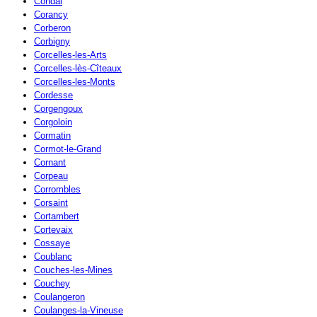
Condal
Corancy
Corberon
Corbigny
Corcelles-les-Arts
Corcelles-lès-Cîteaux
Corcelles-les-Monts
Cordesse
Corgengoux
Corgoloin
Cormatin
Cormot-le-Grand
Cornant
Corpeau
Corrombles
Corsaint
Cortambert
Cortevaix
Cossaye
Coublanc
Couches-les-Mines
Couchey
Coulangeron
Coulanges-la-Vineuse