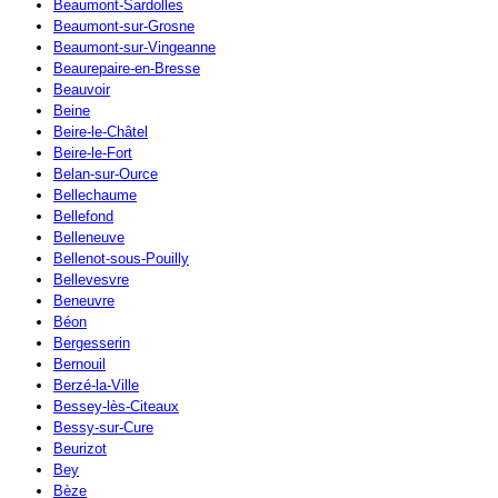
Beaumont-Sardolles
Beaumont-sur-Grosne
Beaumont-sur-Vingeanne
Beaurepaire-en-Bresse
Beauvoir
Beine
Beire-le-Châtel
Beire-le-Fort
Belan-sur-Ource
Bellechaume
Bellefond
Belleneuve
Bellenot-sous-Pouilly
Bellevesvre
Beneuvre
Béon
Bergesserin
Bernouil
Berzé-la-Ville
Bessey-lès-Citeaux
Bessy-sur-Cure
Beurizot
Bey
Bèze