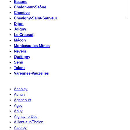
Beaune
Chalon-sur-Saône
Chenôve
Chevigny-Saint-Sauveur
Dijon
Joigny
Le Creusot
Mâcon
Montceau-les-Mines
Nevers
Quétigny
Sens
Talant
Varennes-Vauzelles
Accolay
Achun
Agencourt
Agey
Ahuy
Aignay-le-Duc
Aillant-sur-Tholon
Aiserey