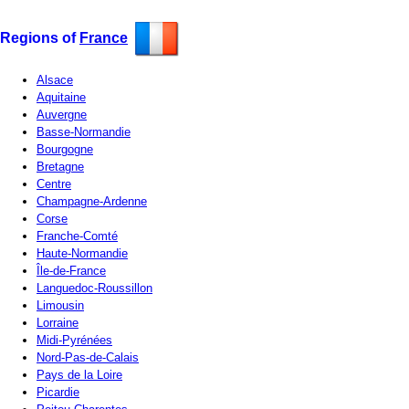
Regions of
France
Alsace
Aquitaine
Auvergne
Basse-Normandie
Bourgogne
Bretagne
Centre
Champagne-Ardenne
Corse
Franche-Comté
Haute-Normandie
Île-de-France
Languedoc-Roussillon
Limousin
Lorraine
Midi-Pyrénées
Nord-Pas-de-Calais
Pays de la Loire
Picardie