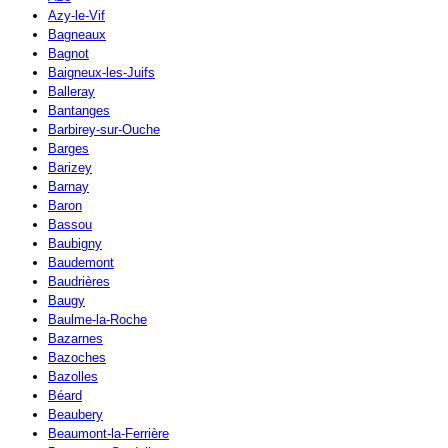
Azy-le-Vif
Bagneaux
Bagnot
Baigneux-les-Juifs
Balleray
Bantanges
Barbirey-sur-Ouche
Barges
Barizey
Barnay
Baron
Bassou
Baubigny
Baudemont
Baudrières
Baugy
Baulme-la-Roche
Bazarnes
Bazoches
Bazolles
Béard
Beaubery
Beaumont-la-Ferrière