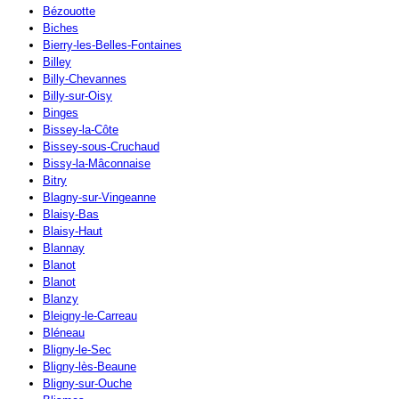
Bézouotte
Biches
Bierry-les-Belles-Fontaines
Billey
Billy-Chevannes
Billy-sur-Oisy
Binges
Bissey-la-Côte
Bissey-sous-Cruchaud
Bissy-la-Mâconnaise
Bitry
Blagny-sur-Vingeanne
Blaisy-Bas
Blaisy-Haut
Blannay
Blanot
Blanot
Blanzy
Bleigny-le-Carreau
Bléneau
Bligny-le-Sec
Bligny-lès-Beaune
Bligny-sur-Ouche