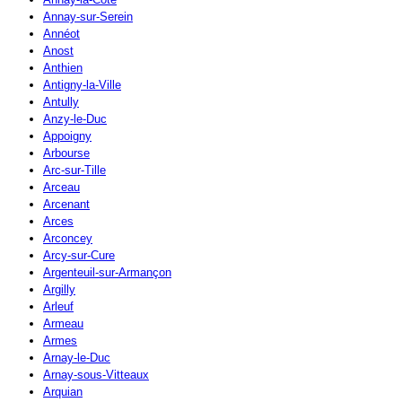
Annay-sur-Serein
Annéot
Anost
Anthien
Antigny-la-Ville
Antully
Anzy-le-Duc
Appoigny
Arbourse
Arc-sur-Tille
Arceau
Arcenant
Arces
Arconcey
Arcy-sur-Cure
Argenteuil-sur-Armançon
Argilly
Arleuf
Armeau
Armes
Arnay-le-Duc
Arnay-sous-Vitteaux
Arquian