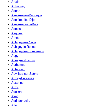
Artaix
Arthonnay
Asnan
Asnières-en-Montagne
Asnières-lès-Dijon
Asnières-sous-Bois
Asnois
Asquins
Athée
Aubigny-en-Plaine
Aubigny-la-Ronce
Aubigny-lès-Sombernon
Augy
Aunay-en-Bazois
Authumes
Autricourt
Auvillars-sur-Saône
Auxey-Duresses
Auxonne
Auxy
Avallon
Avot
Avril-sur-Loire
Azé