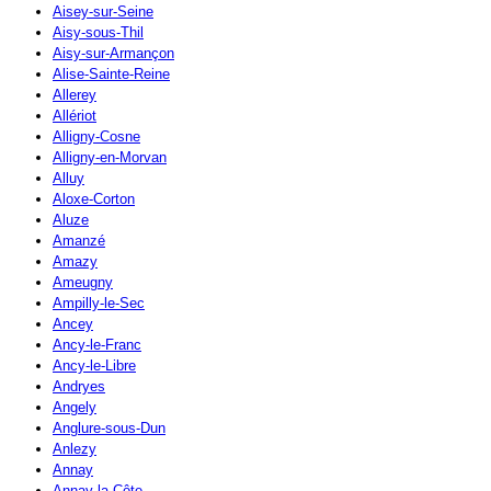
Aisey-sur-Seine
Aisy-sous-Thil
Aisy-sur-Armançon
Alise-Sainte-Reine
Allerey
Allériot
Alligny-Cosne
Alligny-en-Morvan
Alluy
Aloxe-Corton
Aluze
Amanzé
Amazy
Ameugny
Ampilly-le-Sec
Ancey
Ancy-le-Franc
Ancy-le-Libre
Andryes
Angely
Anglure-sous-Dun
Anlezy
Annay
Annay-la-Côte