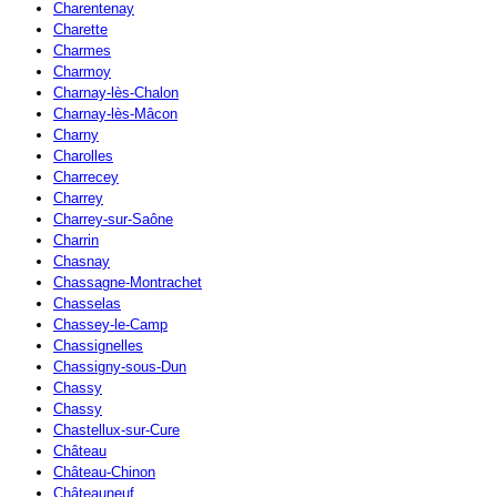
Charentenay
Charette
Charmes
Charmoy
Charnay-lès-Chalon
Charnay-lès-Mâcon
Charny
Charolles
Charrecey
Charrey
Charrey-sur-Saône
Charrin
Chasnay
Chassagne-Montrachet
Chasselas
Chassey-le-Camp
Chassignelles
Chassigny-sous-Dun
Chassy
Chassy
Chastellux-sur-Cure
Château
Château-Chinon
Châteauneuf