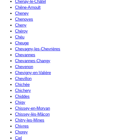
Chenay-le-Châtel
Chêne-Arnoult
Cheney
Chenoves
Cheny
Chéroy
Chéu
Cheuge
Chevagny-les-Chevrières
Chevannes
Chevannes-Changy
Chevenon
Chevigny-en-Valière
Chevillon
Chichée
Chichery
Chiddes
Chigy
Chissey-en-Morvan
Chissey-lès-Mâcon
Chitry-les-Mines
Chivres
Chorey
Ciel