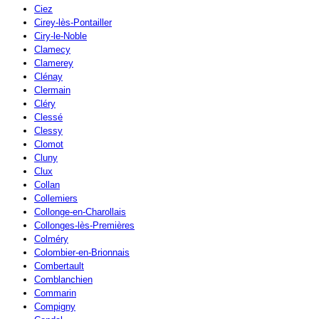
Ciez
Cirey-lès-Pontailler
Ciry-le-Noble
Clamecy
Clamerey
Clénay
Clermain
Cléry
Clessé
Clessy
Clomot
Cluny
Clux
Collan
Collemiers
Collonge-en-Charollais
Collonges-lès-Premières
Colméry
Colombier-en-Brionnais
Combertault
Comblanchien
Commarin
Compigny