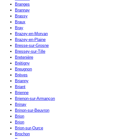
Branges
Brannay
Brassy
Braux
Bray
Brazey-en-Morvan
Brazey-en-Plaine
Bresse-sur-Grosne
Bressey-sur-Tille
Bretenière
Brétigny
Breugnon
Brèves
Brianny
Briant
Brienne
Brienon-sur-Armançon
Brinay
Brinon-sur-Beuvron
Brion
Brion
Brion-sur-Ource
Brochon