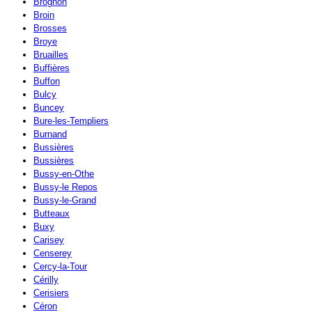
Brognon
Broin
Brosses
Broye
Bruailles
Buffières
Buffon
Bulcy
Buncey
Bure-les-Templiers
Burnand
Bussières
Bussières
Bussy-en-Othe
Bussy-le Repos
Bussy-le-Grand
Butteaux
Buxy
Carisey
Censerey
Cercy-la-Tour
Cérilly
Cerisiers
Céron