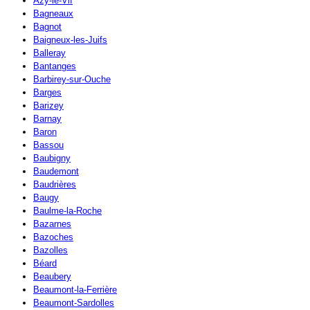
Azy-le-Vif
Bagneaux
Bagnot
Baigneux-les-Juifs
Balleray
Bantanges
Barbirey-sur-Ouche
Barges
Barizey
Barnay
Baron
Bassou
Baubigny
Baudemont
Baudrières
Baugy
Baulme-la-Roche
Bazarnes
Bazoches
Bazolles
Béard
Beaubery
Beaumont-la-Ferrière
Beaumont-Sardolles