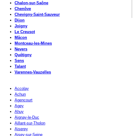
Chalon-sur-Saône
Chenôve
Chevigny-Saint-Sauveur
Dijon
Joigny
Le Creusot
Mâcon
Montceau-les-Mines
Nevers
Quétigny
Sens
Talant
Varennes-Vauzelles
Accolay
Achun
Agencourt
Agey
Ahuy
Aignay-le-Duc
Aillant-sur-Tholon
Aiserey
Aisey-sur-Seine