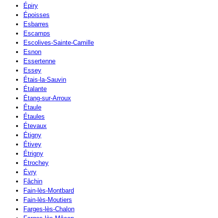
Épiry
Époisses
Esbarres
Escamps
Escolives-Sainte-Camille
Esnon
Essertenne
Essey
Étais-la-Sauvin
Étalante
Étang-sur-Arroux
Étaule
Étaules
Étevaux
Étigny
Étivey
Étrigny
Étrochey
Évry
Fâchin
Fain-lès-Montbard
Fain-lès-Moutiers
Farges-lès-Chalon