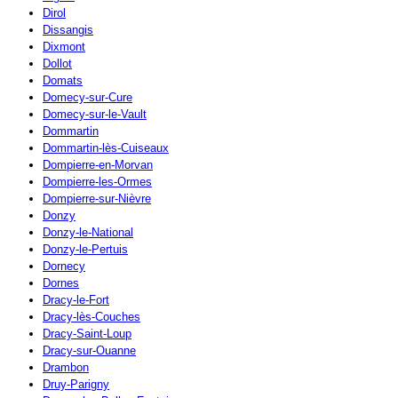
Dirol
Dissangis
Dixmont
Dollot
Domats
Domecy-sur-Cure
Domecy-sur-le-Vault
Dommartin
Dommartin-lès-Cuiseaux
Dompierre-en-Morvan
Dompierre-les-Ormes
Dompierre-sur-Nièvre
Donzy
Donzy-le-National
Donzy-le-Pertuis
Dornecy
Dornes
Dracy-le-Fort
Dracy-lès-Couches
Dracy-Saint-Loup
Dracy-sur-Ouanne
Drambon
Druy-Parigny