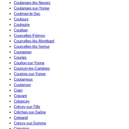
Coulanges-lès-Nevers
Coulanges-sur-Yonne
Coulmier-le-Sec
Coulours
Couloutre
Courban
Courcelles-Frémoy
Courcelles-lès-Montbard
Courcelles-lès-Semur
Courgenay
Courgis
Courlon-sur-Yonne
Courson-les-Carrières
Courtois-sur-Yonne
Coutarnoux
Couternon
Crain
Cravant
Créancey
Crécey-sur-Tille
Crêches-sur-Saône
Crépand
Cressy-sur-Somme
Crimolois