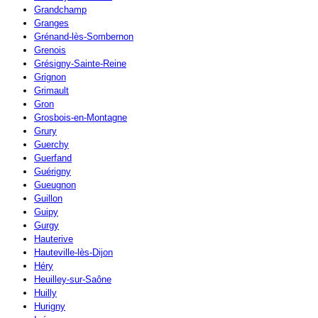
Grandchamp
Granges
Grénand-lès-Sombernon
Grenois
Grésigny-Sainte-Reine
Grignon
Grimault
Gron
Grosbois-en-Montagne
Grury
Guerchy
Guerfand
Guérigny
Gueugnon
Guillon
Guipy
Gurgy
Hauterive
Hauteville-lès-Dijon
Héry
Heuilley-sur-Saône
Huilly
Hurigny