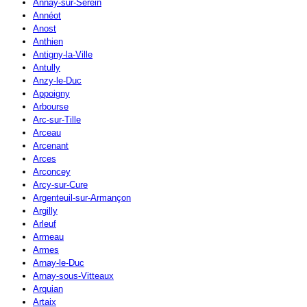
Annay-sur-Serein
Annéot
Anost
Anthien
Antigny-la-Ville
Antully
Anzy-le-Duc
Appoigny
Arbourse
Arc-sur-Tille
Arceau
Arcenant
Arces
Arconcey
Arcy-sur-Cure
Argenteuil-sur-Armançon
Argilly
Arleuf
Armeau
Armes
Arnay-le-Duc
Arnay-sous-Vitteaux
Arquian
Artaix