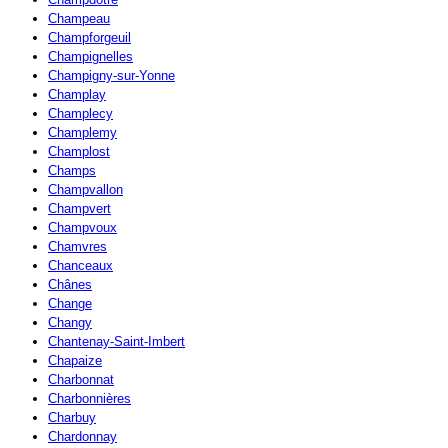
Champeau
Champforgeuil
Champignelles
Champigny-sur-Yonne
Champlay
Champlecy
Champlemy
Champlost
Champs
Champvallon
Champvert
Champvoux
Chamvres
Chanceaux
Chânes
Change
Changy
Chantenay-Saint-Imbert
Chapaize
Charbonnat
Charbonnières
Charbuy
Chardonnay