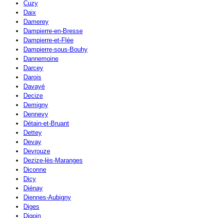
Cuzy
Daix
Damerey
Dampierre-en-Bresse
Dampierre-et-Flée
Dampierre-sous-Bouhy
Dannemoine
Darcey
Darois
Davayé
Decize
Demigny
Dennevy
Détain-et-Bruant
Dettey
Devay
Devrouze
Dezize-lès-Maranges
Diconne
Dicy
Diénay
Diennes-Aubigny
Diges
Digoin