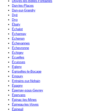
Druyes-les-Belles-Fontaines
Dun-les-Places
Dun-sur-Grandry
Dyé
Dyo
Ébaty
Échalot
Échannay
Échenon
Échevannes
Échevronne
Échigey
Écuelles
Écuisses
Égleny
Égriselles-le-Bocage
Empury
Entrains-sur-Nohain
Épagny
Épernay-sous-Gevrey
Épervans
Épinac-les-Mines
Épineau-les-Voves
Épineuil