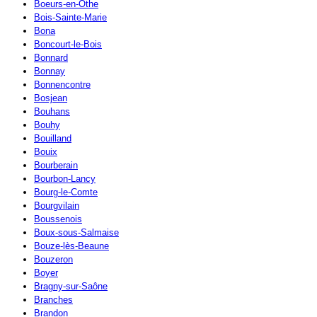
Boeurs-en-Othe
Bois-Sainte-Marie
Bona
Boncourt-le-Bois
Bonnard
Bonnay
Bonnencontre
Bosjean
Bouhans
Bouhy
Bouilland
Bouix
Bourberain
Bourbon-Lancy
Bourg-le-Comte
Bourgvilain
Boussenois
Boux-sous-Salmaise
Bouze-lès-Beaune
Bouzeron
Boyer
Bragny-sur-Saône
Branches
Brandon