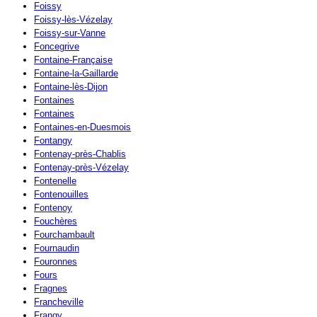
Foissy
Foissy-lès-Vézelay
Foissy-sur-Vanne
Foncegrive
Fontaine-Française
Fontaine-la-Gaillarde
Fontaine-lès-Dijon
Fontaines
Fontaines
Fontaines-en-Duesmois
Fontangy
Fontenay-près-Chablis
Fontenay-près-Vézelay
Fontenelle
Fontenouilles
Fontenoy
Fouchères
Fourchambault
Fournaudin
Fouronnes
Fours
Fragnes
Francheville
Frangy