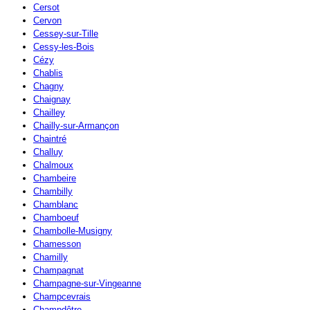
Cersot
Cervon
Cessey-sur-Tille
Cessy-les-Bois
Cézy
Chablis
Chagny
Chaignay
Chailley
Chailly-sur-Armançon
Chaintré
Challuy
Chalmoux
Chambeire
Chambilly
Chamblanc
Chamboeuf
Chambolle-Musigny
Chamesson
Chamilly
Champagnat
Champagne-sur-Vingeanne
Champcevrais
Champdôtre