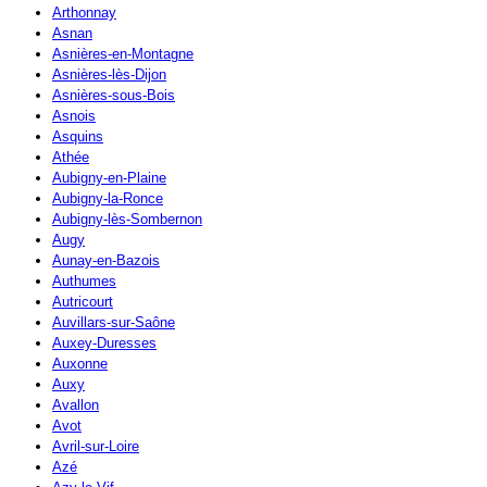
Arthonnay
Asnan
Asnières-en-Montagne
Asnières-lès-Dijon
Asnières-sous-Bois
Asnois
Asquins
Athée
Aubigny-en-Plaine
Aubigny-la-Ronce
Aubigny-lès-Sombernon
Augy
Aunay-en-Bazois
Authumes
Autricourt
Auvillars-sur-Saône
Auxey-Duresses
Auxonne
Auxy
Avallon
Avot
Avril-sur-Loire
Azé