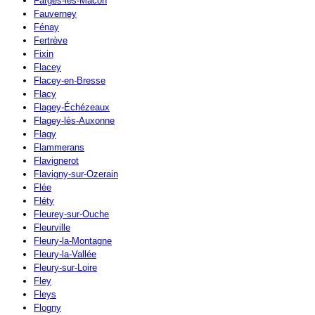
Farges-lès-Mâcon
Fauverney
Fénay
Fertrève
Fixin
Flacey
Flacey-en-Bresse
Flacy
Flagey-Échézeaux
Flagey-lès-Auxonne
Flagy
Flammerans
Flavignerot
Flavigny-sur-Ozerain
Flée
Fléty
Fleurey-sur-Ouche
Fleurville
Fleury-la-Montagne
Fleury-la-Vallée
Fleury-sur-Loire
Fley
Fleys
Flogny