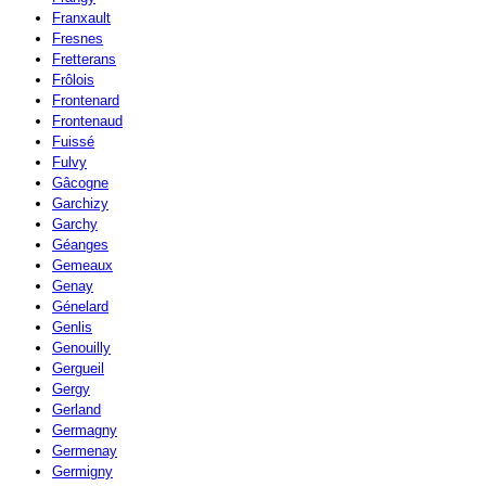
Franxault
Fresnes
Fretterans
Frôlois
Frontenard
Frontenaud
Fuissé
Fulvy
Gâcogne
Garchizy
Garchy
Géanges
Gemeaux
Genay
Génelard
Genlis
Genouilly
Gergueil
Gergy
Gerland
Germagny
Germenay
Germigny