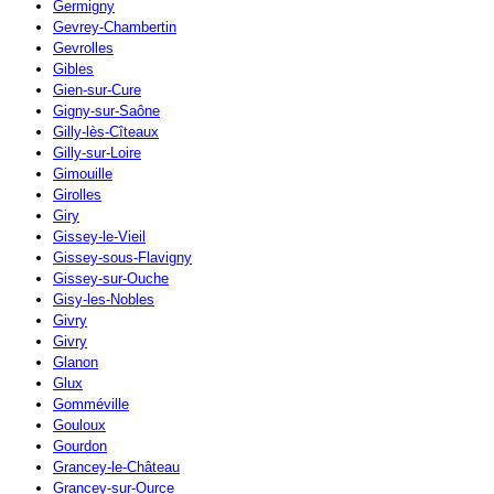
Germigny
Gevrey-Chambertin
Gevrolles
Gibles
Gien-sur-Cure
Gigny-sur-Saône
Gilly-lès-Cîteaux
Gilly-sur-Loire
Gimouille
Girolles
Giry
Gissey-le-Vieil
Gissey-sous-Flavigny
Gissey-sur-Ouche
Gisy-les-Nobles
Givry
Givry
Glanon
Glux
Gomméville
Gouloux
Gourdon
Grancey-le-Château
Grancey-sur-Ource