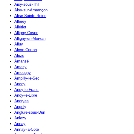
Aisy-sous-Thil
Aisy-sur-Armançon
Alise-Sainte-Reine
Allerey
Allériot
Alligny-Cosne
Alligny-en-Morvan
Alluy
Aloxe-Corton
Aluze
Amanzé
Amazy
Ameugny
Ampilly-le-Sec
Ancey
Ancy-le-Franc
Ancy-le-Libre
Andryes
Angely
Anglure-sous-Dun
Anlezy
Annay
Annay-la-Côte