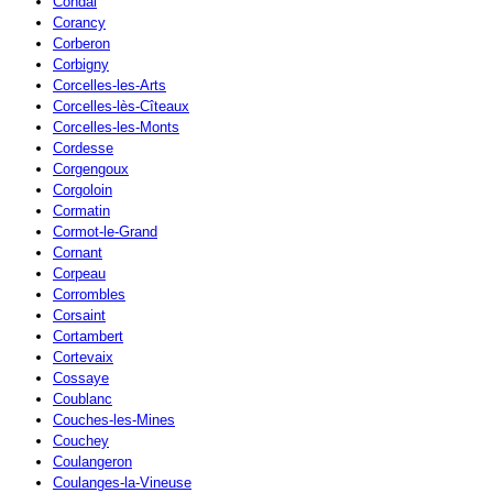
Condal
Corancy
Corberon
Corbigny
Corcelles-les-Arts
Corcelles-lès-Cîteaux
Corcelles-les-Monts
Cordesse
Corgengoux
Corgoloin
Cormatin
Cormot-le-Grand
Cornant
Corpeau
Corrombles
Corsaint
Cortambert
Cortevaix
Cossaye
Coublanc
Couches-les-Mines
Couchey
Coulangeron
Coulanges-la-Vineuse