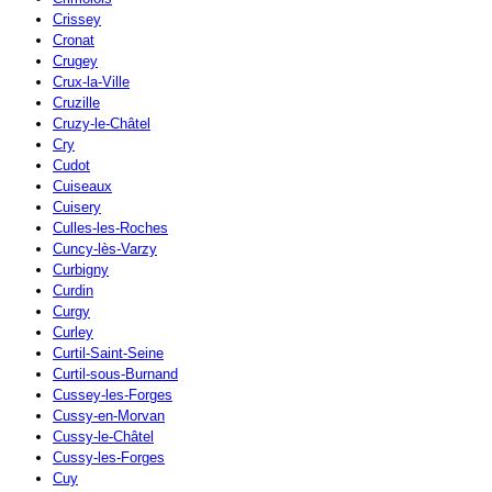
Crissey
Cronat
Crugey
Crux-la-Ville
Cruzille
Cruzy-le-Châtel
Cry
Cudot
Cuiseaux
Cuisery
Culles-les-Roches
Cuncy-lès-Varzy
Curbigny
Curdin
Curgy
Curley
Curtil-Saint-Seine
Curtil-sous-Burnand
Cussey-les-Forges
Cussy-en-Morvan
Cussy-le-Châtel
Cussy-les-Forges
Cuy