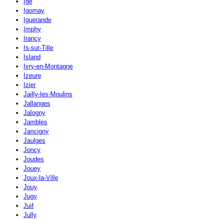
Igé
Igornay
Iguerande
Imphy
Irancy
Is-sur-Tille
Island
Ivry-en-Montagne
Izeure
Izier
Jailly-les-Moulins
Jallanges
Jalogny
Jambles
Jancigny
Jaulges
Joncy
Joudes
Jouey
Joux-la-Ville
Jouy
Jugy
Juif
Jully