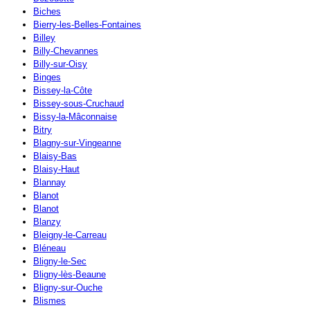
Biches
Bierry-les-Belles-Fontaines
Billey
Billy-Chevannes
Billy-sur-Oisy
Binges
Bissey-la-Côte
Bissey-sous-Cruchaud
Bissy-la-Mâconnaise
Bitry
Blagny-sur-Vingeanne
Blaisy-Bas
Blaisy-Haut
Blannay
Blanot
Blanot
Blanzy
Bleigny-le-Carreau
Bléneau
Bligny-le-Sec
Bligny-lès-Beaune
Bligny-sur-Ouche
Blismes