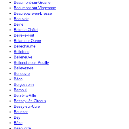
Beaumont-sur-Grosne
Beaumont-sur-Vingeanne
Beaurepaire-en-Bresse
Beauvoir
Beine
Beire-le-Châtel
Beire-le-Fort
Belan-sur-Ource
Bellechaume
Bellefond
Belleneuve
Bellenot-sous-Pouilly
Bellevesvre
Beneuvre
Béon
Bergesserin
Bernouil
Berzé-la-Ville
Bessey-lès-Citeaux
Bessy-sur-Cure
Beurizot
Bey
Bèze
Bézouotte