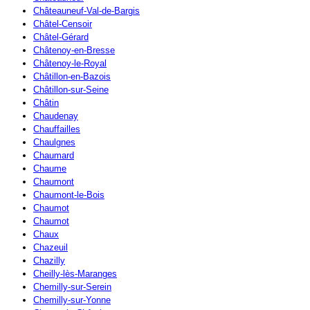
Châteauneuf-Val-de-Bargis
Châtel-Censoir
Châtel-Gérard
Châtenoy-en-Bresse
Châtenoy-le-Royal
Châtillon-en-Bazois
Châtillon-sur-Seine
Châtin
Chaudenay
Chauffailles
Chaulgnes
Chaumard
Chaume
Chaumont
Chaumont-le-Bois
Chaumot
Chaumot
Chaux
Chazeuil
Chazilly
Cheilly-lès-Maranges
Chemilly-sur-Serein
Chemilly-sur-Yonne