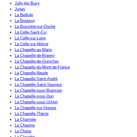
Jully-lès-Buxy
Junay
La Belliole
La Boulaye
La Bussière-sur-Ouche
La Celle-Saint-Cyr
La Celle-sur-Loire
La Celle-sur-Nièvre
La Chapelle-au-Mans
La Chapelle-de-Bragny
La Chapelle-de-Guinchay
La Chapelle-du-Mont-de-France
La Chapelle-Naude
La Chapelle-Saint-André
La Chapelle-Saint-Sauveur
La Chapelle-sous-Brancion
La Chapelle-sous-Dun
La Chapelle-sous-Uchon
La Chapelle-sur-Oreuse
La Chapelle-Thècle
La Charmée
La Chaume
La Chaux
La Clayette