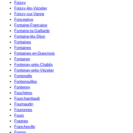
Foissy
Foissy-lès-Vézelay
Foissy-sur-Vanne
Foncegrive
Fontaine-Française
Fontaine-la-Gaillarde
Fontaine-lès-Dijon
Fontaines
Fontaines
Fontaines-en-Duesmois
Fontangy
Fontenay-près-Chablis
Fontenay-près-Vézelay
Fontenelle
Fontenouilles
Fontenoy
Fouchères
Fourchambault
Fournaudin
Fouronnes
Fours
Fragnes
Francheville
Frangy