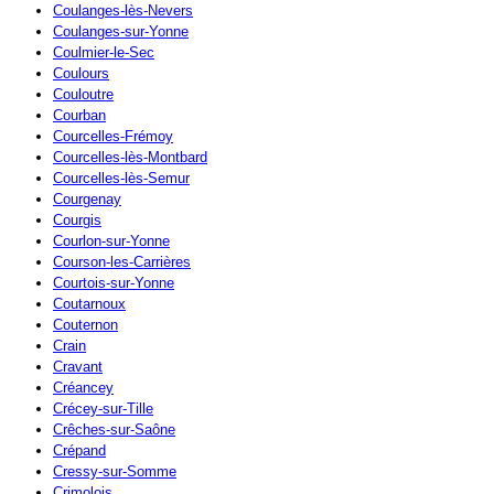
Coulanges-lès-Nevers
Coulanges-sur-Yonne
Coulmier-le-Sec
Coulours
Couloutre
Courban
Courcelles-Frémoy
Courcelles-lès-Montbard
Courcelles-lès-Semur
Courgenay
Courgis
Courlon-sur-Yonne
Courson-les-Carrières
Courtois-sur-Yonne
Coutarnoux
Couternon
Crain
Cravant
Créancey
Crécey-sur-Tille
Crêches-sur-Saône
Crépand
Cressy-sur-Somme
Crimolois