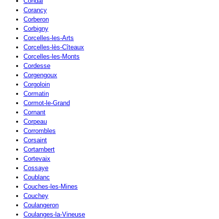
Condal
Corancy
Corberon
Corbigny
Corcelles-les-Arts
Corcelles-lès-Cîteaux
Corcelles-les-Monts
Cordesse
Corgengoux
Corgoloin
Cormatin
Cormot-le-Grand
Cornant
Corpeau
Corrombles
Corsaint
Cortambert
Cortevaix
Cossaye
Coublanc
Couches-les-Mines
Couchey
Coulangeron
Coulanges-la-Vineuse