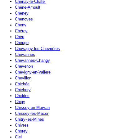
Chenay-le-Châtel
Chêne-Arnoult
Cheney
Chenoves
Cheny
Chéroy
Chéu
Cheuge
Chevagny-les-Chevrières
Chevannes
Chevannes-Changy
Chevenon
Chevigny-en-Valière
Chevillon
Chichée
Chichery
Chiddes
Chigy
Chissey-en-Morvan
Chissey-lès-Mâcon
Chitry-les-Mines
Chivres
Chorey
Ciel