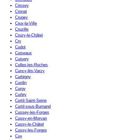
Crissey
Cronat
Crugey
Crux-la-Ville
Cruzille
Cruzy-le-Châtel
Cry
Cudot
Cuiseaux
Cuisery
Culles-les-Roches
Cuncy-lès-Varzy
Curbigny
Curdin
Curgy
Curley
Curtil-Saint-Seine
Curtil-sous-Burnand
Cussey-les-Forges
Cussy-en-Morvan
Cussy-le-Châtel
Cussy-les-Forges
Cuy