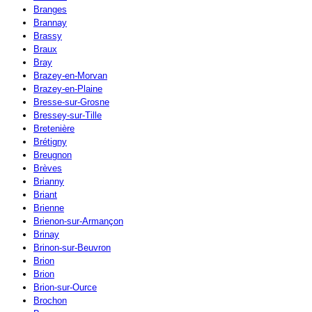
Branges
Brannay
Brassy
Braux
Bray
Brazey-en-Morvan
Brazey-en-Plaine
Bresse-sur-Grosne
Bressey-sur-Tille
Bretenière
Brétigny
Breugnon
Brèves
Brianny
Briant
Brienne
Brienon-sur-Armançon
Brinay
Brinon-sur-Beuvron
Brion
Brion
Brion-sur-Ource
Brochon