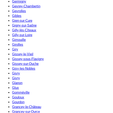
Germigny
Gevrey-Chambertin
Gevrolles
Gibles
Gien-sur-Cure
Gigny-sur-Saône
Gilly-lès-Cîteaux
Gilly-sur-Loire
Gimouille
Girolles
Giry
Gissey-le-Vieil
Gissey-sous-Flavigny
Gissey-sur-Ouche
Gisy-les-Nobles
Givry
Givry
Glanon
Glux
Gomméville
Gouloux
Gourdon
Grancey-le-Château
Grancey-sur-Ource