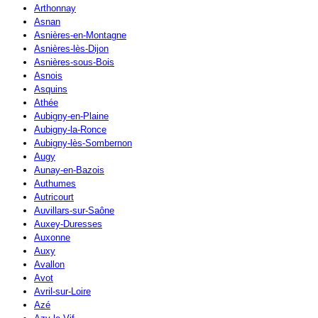
Arthonnay
Asnan
Asnières-en-Montagne
Asnières-lès-Dijon
Asnières-sous-Bois
Asnois
Asquins
Athée
Aubigny-en-Plaine
Aubigny-la-Ronce
Aubigny-lès-Sombernon
Augy
Aunay-en-Bazois
Authumes
Autricourt
Auvillars-sur-Saône
Auxey-Duresses
Auxonne
Auxy
Avallon
Avot
Avril-sur-Loire
Azé