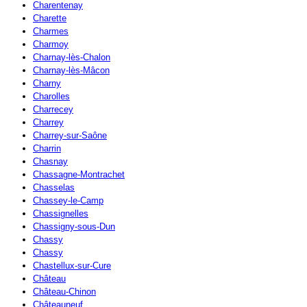
Charentenay
Charette
Charmes
Charmoy
Charnay-lès-Chalon
Charnay-lès-Mâcon
Charny
Charolles
Charrecey
Charrey
Charrey-sur-Saône
Charrin
Chasnay
Chassagne-Montrachet
Chasselas
Chassey-le-Camp
Chassignelles
Chassigny-sous-Dun
Chassy
Chassy
Chastellux-sur-Cure
Château
Château-Chinon
Châteauneuf