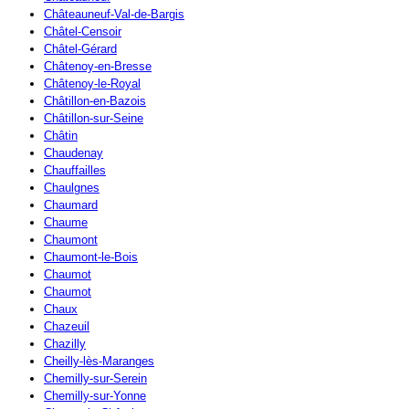
Châteauneuf-Val-de-Bargis
Châtel-Censoir
Châtel-Gérard
Châtenoy-en-Bresse
Châtenoy-le-Royal
Châtillon-en-Bazois
Châtillon-sur-Seine
Châtin
Chaudenay
Chauffailles
Chaulgnes
Chaumard
Chaume
Chaumont
Chaumont-le-Bois
Chaumot
Chaumot
Chaux
Chazeuil
Chazilly
Cheilly-lès-Maranges
Chemilly-sur-Serein
Chemilly-sur-Yonne