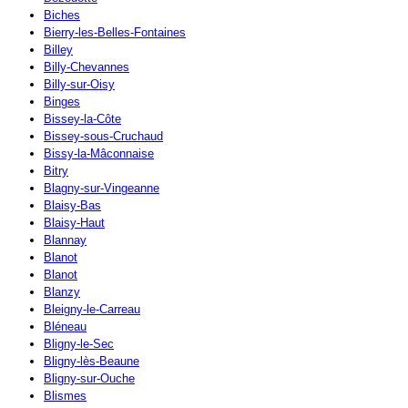
Biches
Bierry-les-Belles-Fontaines
Billey
Billy-Chevannes
Billy-sur-Oisy
Binges
Bissey-la-Côte
Bissey-sous-Cruchaud
Bissy-la-Mâconnaise
Bitry
Blagny-sur-Vingeanne
Blaisy-Bas
Blaisy-Haut
Blannay
Blanot
Blanot
Blanzy
Bleigny-le-Carreau
Bléneau
Bligny-le-Sec
Bligny-lès-Beaune
Bligny-sur-Ouche
Blismes