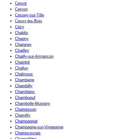
Cersot
Cervon
Cessey-sur-Tille
Cessy-les-Bois
Cézy
Chablis
Chagny
Chaignay
Chailley
Chailly-sur-Armançon
Chaintré
Challuy
Chalmoux
Chambeire
Chambilly
Chamblanc
Chamboeuf
Chambolle-Musigny
Chamesson
Chamilly
Champagnat
Champagne-sur-Vingeanne
Champcevrais
Champdôtre