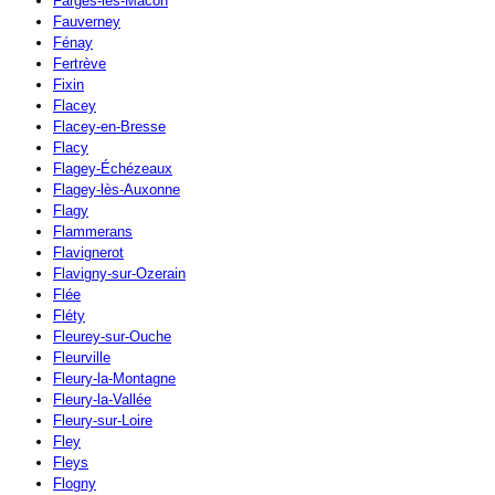
Farges-lès-Mâcon
Fauverney
Fénay
Fertrève
Fixin
Flacey
Flacey-en-Bresse
Flacy
Flagey-Échézeaux
Flagey-lès-Auxonne
Flagy
Flammerans
Flavignerot
Flavigny-sur-Ozerain
Flée
Fléty
Fleurey-sur-Ouche
Fleurville
Fleury-la-Montagne
Fleury-la-Vallée
Fleury-sur-Loire
Fley
Fleys
Flogny