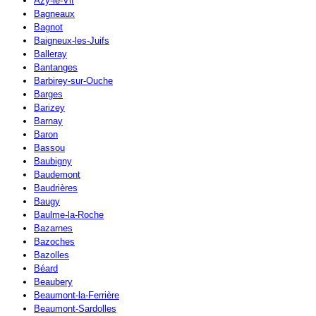
Azy-le-Vif
Bagneaux
Bagnot
Baigneux-les-Juifs
Balleray
Bantanges
Barbirey-sur-Ouche
Barges
Barizey
Barnay
Baron
Bassou
Baubigny
Baudemont
Baudrières
Baugy
Baulme-la-Roche
Bazarnes
Bazoches
Bazolles
Béard
Beaubery
Beaumont-la-Ferrière
Beaumont-Sardolles