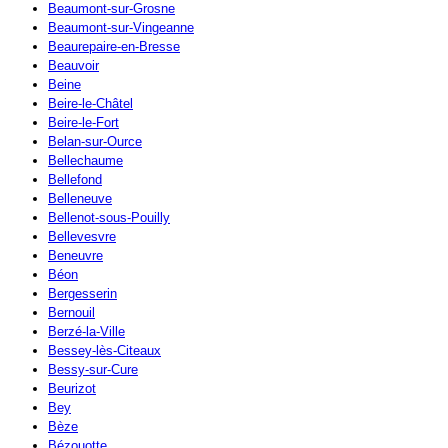
Beaumont-sur-Grosne
Beaumont-sur-Vingeanne
Beaurepaire-en-Bresse
Beauvoir
Beine
Beire-le-Châtel
Beire-le-Fort
Belan-sur-Ource
Bellechaume
Bellefond
Belleneuve
Bellenot-sous-Pouilly
Bellevesvre
Beneuvre
Béon
Bergesserin
Bernouil
Berzé-la-Ville
Bessey-lès-Citeaux
Bessy-sur-Cure
Beurizot
Bey
Bèze
Bézouotte