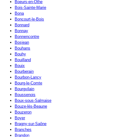
Boeurs-en-Othe
Bois-Sainte-Marie
Bona
Boncourt-le-Bois
Bonnard
Bonnay
Bonnencontre
Bosjean
Bouhans
Bouhy
Bouilland
Bouix
Bourberain
Bourbon-Lancy
Bourg-le-Comte
Bourgvilain
Boussenois
Boux-sous-Salmaise
Bouze-lès-Beaune
Bouzeron
Boyer
Bragny-sur-Saône
Branches
Brandon