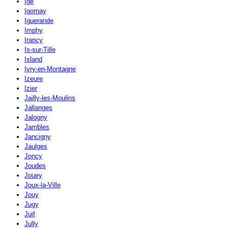
Igé
Igornay
Iguerande
Imphy
Irancy
Is-sur-Tille
Island
Ivry-en-Montagne
Izeure
Izier
Jailly-les-Moulins
Jallanges
Jalogny
Jambles
Jancigny
Jaulges
Joncy
Joudes
Jouey
Joux-la-Ville
Jouy
Jugy
Juif
Jully