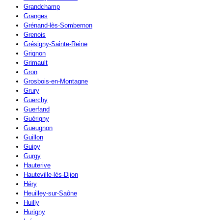
Grandchamp
Granges
Grénand-lès-Sombernon
Grenois
Grésigny-Sainte-Reine
Grignon
Grimault
Gron
Grosbois-en-Montagne
Grury
Guerchy
Guerfand
Guérigny
Gueugnon
Guillon
Guipy
Gurgy
Hauterive
Hauteville-lès-Dijon
Héry
Heuilley-sur-Saône
Huilly
Hurigny