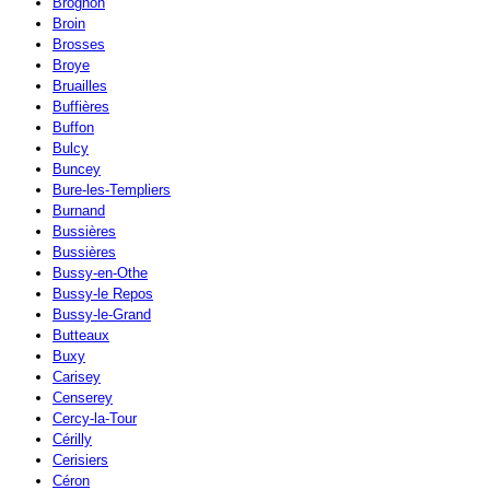
Brognon
Broin
Brosses
Broye
Bruailles
Buffières
Buffon
Bulcy
Buncey
Bure-les-Templiers
Burnand
Bussières
Bussières
Bussy-en-Othe
Bussy-le Repos
Bussy-le-Grand
Butteaux
Buxy
Carisey
Censerey
Cercy-la-Tour
Cérilly
Cerisiers
Céron