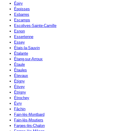
Épiry
Époisses
Esbarres
Escamps
Escolives-Sainte-Camille
Esnon
Essertenne
Essey
Étais-la-Sauvin
Étalante
Étang-sur-Arroux
Étaule
Étaules
Étevaux
Étigny
Étivey
Étrigny
Étrochey
Évry
Fâchin
Fain-lès-Montbard
Fain-lès-Moutiers
Farges-lès-Chalon