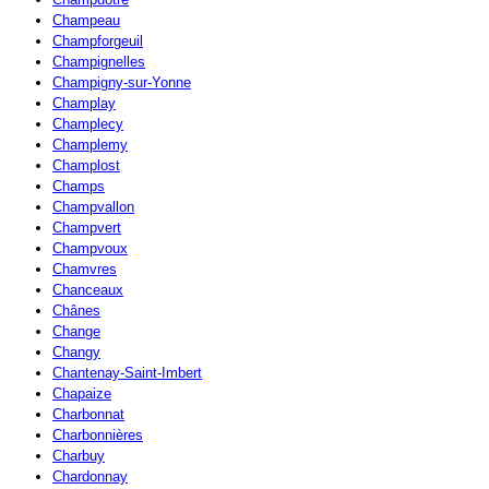
Champeau
Champforgeuil
Champignelles
Champigny-sur-Yonne
Champlay
Champlecy
Champlemy
Champlost
Champs
Champvallon
Champvert
Champvoux
Chamvres
Chanceaux
Chânes
Change
Changy
Chantenay-Saint-Imbert
Chapaize
Charbonnat
Charbonnières
Charbuy
Chardonnay