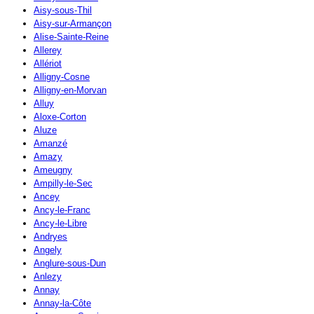
Aisy-sous-Thil
Aisy-sur-Armançon
Alise-Sainte-Reine
Allerey
Allériot
Alligny-Cosne
Alligny-en-Morvan
Alluy
Aloxe-Corton
Aluze
Amanzé
Amazy
Ameugny
Ampilly-le-Sec
Ancey
Ancy-le-Franc
Ancy-le-Libre
Andryes
Angely
Anglure-sous-Dun
Anlezy
Annay
Annay-la-Côte