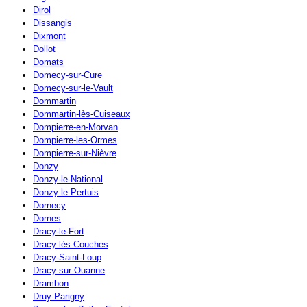
Dirol
Dissangis
Dixmont
Dollot
Domats
Domecy-sur-Cure
Domecy-sur-le-Vault
Dommartin
Dommartin-lès-Cuiseaux
Dompierre-en-Morvan
Dompierre-les-Ormes
Dompierre-sur-Nièvre
Donzy
Donzy-le-National
Donzy-le-Pertuis
Dornecy
Dornes
Dracy-le-Fort
Dracy-lès-Couches
Dracy-Saint-Loup
Dracy-sur-Ouanne
Drambon
Druy-Parigny