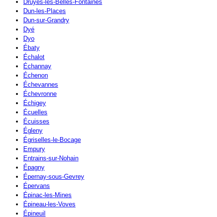
Druyes-les-Belles-Fontaines
Dun-les-Places
Dun-sur-Grandry
Dyé
Dyo
Ébaty
Échalot
Échannay
Échenon
Échevannes
Échevronne
Échigey
Écuelles
Écuisses
Égleny
Égriselles-le-Bocage
Empury
Entrains-sur-Nohain
Épagny
Épernay-sous-Gevrey
Épervans
Épinac-les-Mines
Épineau-les-Voves
Épineuil