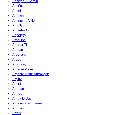
Annay-sur-Serein
Annéot
Anost
Anthien
Antigny-la-Ville
Antully
Anzy-le-Duc
Appoigny
Arbourse
Arc-sur-Tille
Arceau
Arcenant
Arces
Arconcey
Arcy-sur-Cure
Argenteuil-sur-Armançon
Argilly
Arleuf
Armeau
Armes
Arnay-le-Duc
Arnay-sous-Vitteaux
Arquian
Artaix