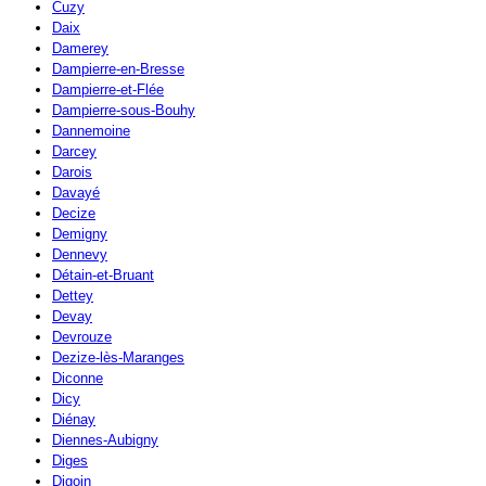
Cuzy
Daix
Damerey
Dampierre-en-Bresse
Dampierre-et-Flée
Dampierre-sous-Bouhy
Dannemoine
Darcey
Darois
Davayé
Decize
Demigny
Dennevy
Détain-et-Bruant
Dettey
Devay
Devrouze
Dezize-lès-Maranges
Diconne
Dicy
Diénay
Diennes-Aubigny
Diges
Digoin