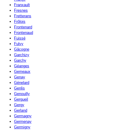
Franxault
Fresnes
Fretterans
Frôlois
Frontenard
Frontenaud
Fuissé
Fulvy
Gâcogne
Garchizy
Garchy
Géanges
Gemeaux
Genay
Génelard
Genlis
Genouilly
Gergueil
Gergy
Gerland
Germagny
Germenay
Germigny