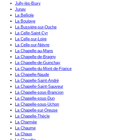
Jully-lès-Buxy
Junay
La Belliole
La Boulaye
La Bussière-sur-Ouche
La Celle-Saint-Cyr
La Celle-sur-Loire
La Celle-sur-Nièvre
La Chapelle-au-Mans
La Chapelle-de-Bragny
La Chapelle-de-Guinchay
La Chapelle-du-Mont-de-France
La Chapelle-Naude
La Chapelle-Saint-André
La Chapelle-Saint-Sauveur
La Chapelle-sous-Brancion
La Chapelle-sous-Dun
La Chapelle-sous-Uchon
La Chapelle-sur-Oreuse
La Chapelle-Thècle
La Charmée
La Chaume
La Chaux
La Clayette