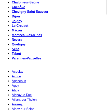
Chalon-sur-Saône
Chenôve
Chevigny-Saint-Sauveur
Dijon
Joigny
Le Creusot
Mâcon
Montceau-les-Mines
Nevers
Quétigny
Sens
Talant
Varennes-Vauzelles
Accolay
Achun
Agencourt
Agey
Ahuy
Aignay-le-Duc
Aillant-sur-Tholon
Aiserey
Aisey-sur-Seine