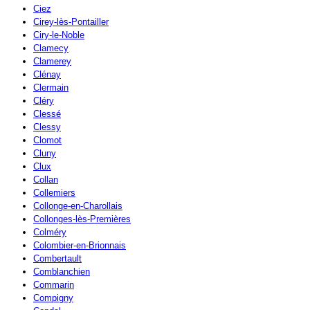
Ciez
Cirey-lès-Pontailler
Ciry-le-Noble
Clamecy
Clamerey
Clénay
Clermain
Cléry
Clessé
Clessy
Clomot
Cluny
Clux
Collan
Collemiers
Collonge-en-Charollais
Collonges-lès-Premières
Colméry
Colombier-en-Brionnais
Combertault
Comblanchien
Commarin
Compigny