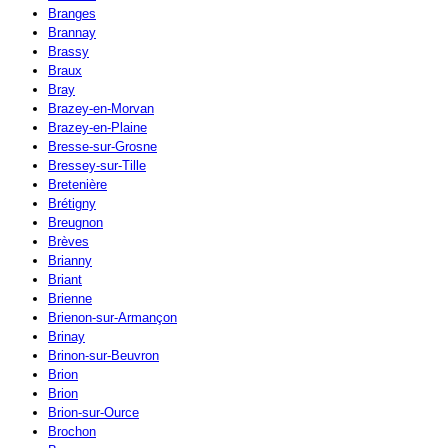
Branges
Brannay
Brassy
Braux
Bray
Brazey-en-Morvan
Brazey-en-Plaine
Bresse-sur-Grosne
Bressey-sur-Tille
Bretenière
Brétigny
Breugnon
Brèves
Brianny
Briant
Brienne
Brienon-sur-Armançon
Brinay
Brinon-sur-Beuvron
Brion
Brion
Brion-sur-Ource
Brochon