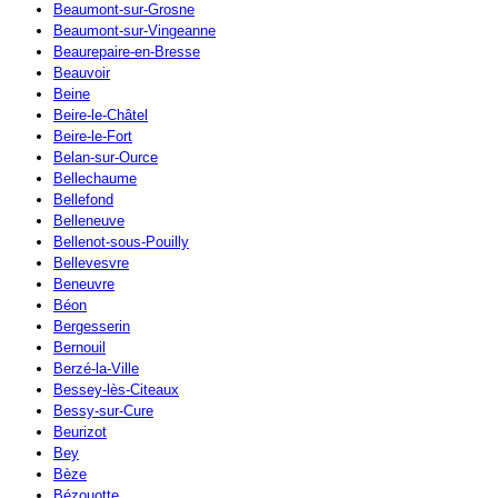
Beaumont-sur-Grosne
Beaumont-sur-Vingeanne
Beaurepaire-en-Bresse
Beauvoir
Beine
Beire-le-Châtel
Beire-le-Fort
Belan-sur-Ource
Bellechaume
Bellefond
Belleneuve
Bellenot-sous-Pouilly
Bellevesvre
Beneuvre
Béon
Bergesserin
Bernouil
Berzé-la-Ville
Bessey-lès-Citeaux
Bessy-sur-Cure
Beurizot
Bey
Bèze
Bézouotte