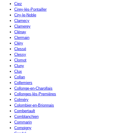
Ciez
Cirey-lès-Pontailler
Ciry-le-Noble
Clamecy
Clamerey
Clénay
Clermain
Cléry
Clessé
Clessy
Clomot
Cluny
Clux
Collan
Collemiers
Collonge-en-Charollais
Collonges-lès-Premières
Colméry
Colombier-en-Brionnais
Combertault
Comblanchien
Commarin
Compigny