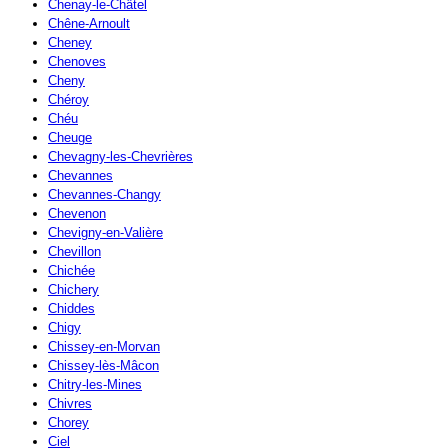
Chenay-le-Châtel
Chêne-Arnoult
Cheney
Chenoves
Cheny
Chéroy
Chéu
Cheuge
Chevagny-les-Chevrières
Chevannes
Chevannes-Changy
Chevenon
Chevigny-en-Valière
Chevillon
Chichée
Chichery
Chiddes
Chigy
Chissey-en-Morvan
Chissey-lès-Mâcon
Chitry-les-Mines
Chivres
Chorey
Ciel