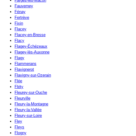
Farges-lès-Mâcon
Fauverney
Fénay
Fertrève
Fixin
Flacey
Flacey-en-Bresse
Flacy
Flagey-Échézeaux
Flagey-lès-Auxonne
Flagy
Flammerans
Flavignerot
Flavigny-sur-Ozerain
Flée
Fléty
Fleurey-sur-Ouche
Fleurville
Fleury-la-Montagne
Fleury-la-Vallée
Fleury-sur-Loire
Fley
Fleys
Flogny