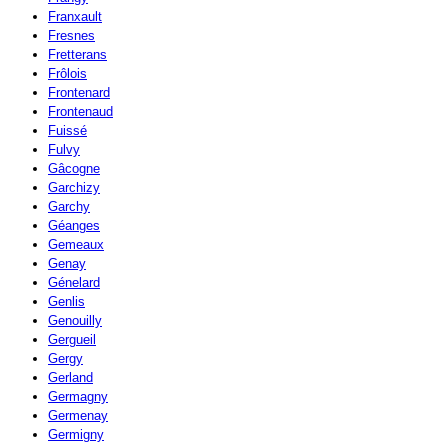
Franxault
Fresnes
Fretterans
Frôlois
Frontenard
Frontenaud
Fuissé
Fulvy
Gâcogne
Garchizy
Garchy
Géanges
Gemeaux
Genay
Génelard
Genlis
Genouilly
Gergueil
Gergy
Gerland
Germagny
Germenay
Germigny