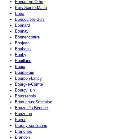
Boeurs-en-Othe
Bois-Sainte-Marie
Bona
Boncourt-le-Bois
Bonnard
Bonnay
Bonnencontre
Bosjean
Bouhans
Bouhy
Bouilland
Bouix
Bourberain
Bourbon-Lancy
Bourg-le-Comte
Bourgvilain
Boussenois
Boux-sous-Salmaise
Bouze-lès-Beaune
Bouzeron
Boyer
Bragny-sur-Saône
Branches
Brandon