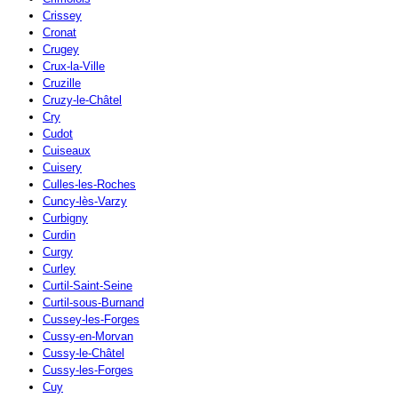
Crissey
Cronat
Crugey
Crux-la-Ville
Cruzille
Cruzy-le-Châtel
Cry
Cudot
Cuiseaux
Cuisery
Culles-les-Roches
Cuncy-lès-Varzy
Curbigny
Curdin
Curgy
Curley
Curtil-Saint-Seine
Curtil-sous-Burnand
Cussey-les-Forges
Cussy-en-Morvan
Cussy-le-Châtel
Cussy-les-Forges
Cuy