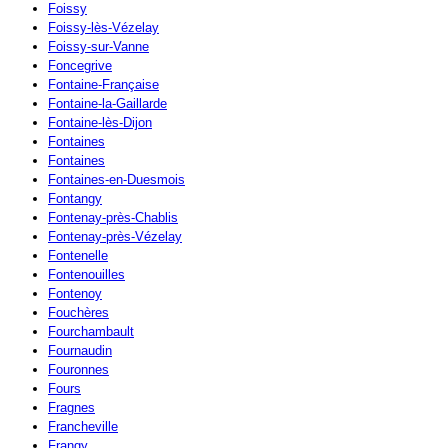
Foissy
Foissy-lès-Vézelay
Foissy-sur-Vanne
Foncegrive
Fontaine-Française
Fontaine-la-Gaillarde
Fontaine-lès-Dijon
Fontaines
Fontaines
Fontaines-en-Duesmois
Fontangy
Fontenay-près-Chablis
Fontenay-près-Vézelay
Fontenelle
Fontenouilles
Fontenoy
Fouchères
Fourchambault
Fournaudin
Fouronnes
Fours
Fragnes
Francheville
Frangy