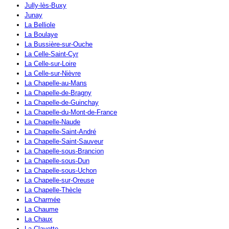
Jully-lès-Buxy
Junay
La Belliole
La Boulaye
La Bussière-sur-Ouche
La Celle-Saint-Cyr
La Celle-sur-Loire
La Celle-sur-Nièvre
La Chapelle-au-Mans
La Chapelle-de-Bragny
La Chapelle-de-Guinchay
La Chapelle-du-Mont-de-France
La Chapelle-Naude
La Chapelle-Saint-André
La Chapelle-Saint-Sauveur
La Chapelle-sous-Brancion
La Chapelle-sous-Dun
La Chapelle-sous-Uchon
La Chapelle-sur-Oreuse
La Chapelle-Thècle
La Charmée
La Chaume
La Chaux
La Clayette