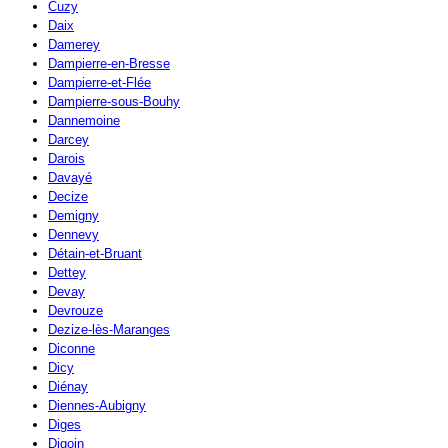
Cuzy
Daix
Damerey
Dampierre-en-Bresse
Dampierre-et-Flée
Dampierre-sous-Bouhy
Dannemoine
Darcey
Darois
Davayé
Decize
Demigny
Dennevy
Détain-et-Bruant
Dettey
Devay
Devrouze
Dezize-lès-Maranges
Diconne
Dicy
Diénay
Diennes-Aubigny
Diges
Digoin