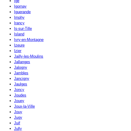
Igé
Igornay
Iguerande
Imphy
Irancy
Is-sur-Tille
Island
Ivry-en-Montagne
Izeure
Izier
Jailly-les-Moulins
Jallanges
Jalogny
Jambles
Jancigny
Jaulges
Joncy
Joudes
Jouey
Joux-la-Ville
Jouy
Jugy
Juif
Jully