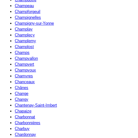
Champeau
Champforgeuil
Champignelles
Champigny-sur-Yonne
Champlay
Champlecy
Champlemy
Champlost
Champs
Champvallon
Champvert
Champvoux
Chamvres
Chanceaux
Chânes
Change
Changy
Chantenay-Saint-Imbert
Chapaize
Charbonnat
Charbonnières
Charbuy
Chardonnay