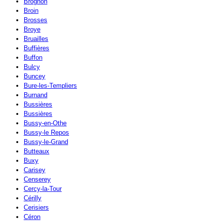
Brognon
Broin
Brosses
Broye
Bruailles
Buffières
Buffon
Bulcy
Buncey
Bure-les-Templiers
Burnand
Bussières
Bussières
Bussy-en-Othe
Bussy-le Repos
Bussy-le-Grand
Butteaux
Buxy
Carisey
Censerey
Cercy-la-Tour
Cérilly
Cerisiers
Céron