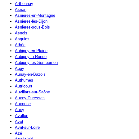
Arthonnay
Asnan
Asnières-en-Montagne
Asnières-lès-Dijon
Asnières-sous-Bois
Asnois
Asquins
Athée
Aubigny-en-Plaine
Aubigny-la-Ronce
Aubigny-lès-Sombernon
Augy
Aunay-en-Bazois
Authumes
Autricourt
Auvillars-sur-Saône
Auxey-Duresses
Auxonne
Auxy
Avallon
Avot
Avril-sur-Loire
Azé