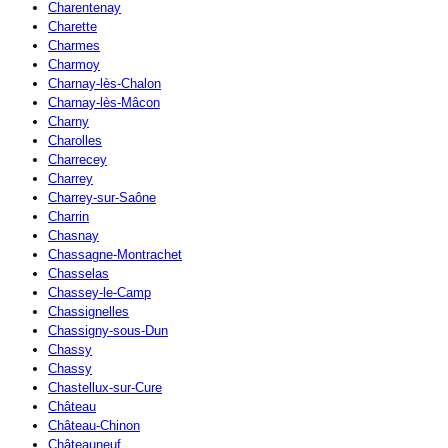
Charentenay
Charette
Charmes
Charmoy
Charnay-lès-Chalon
Charnay-lès-Mâcon
Charny
Charolles
Charrecey
Charrey
Charrey-sur-Saône
Charrin
Chasnay
Chassagne-Montrachet
Chasselas
Chassey-le-Camp
Chassignelles
Chassigny-sous-Dun
Chassy
Chassy
Chastellux-sur-Cure
Château
Château-Chinon
Châteauneuf