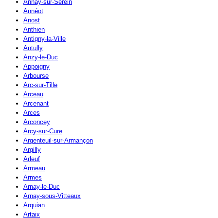
Annay-sur-Serein
Annéot
Anost
Anthien
Antigny-la-Ville
Antully
Anzy-le-Duc
Appoigny
Arbourse
Arc-sur-Tille
Arceau
Arcenant
Arces
Arconcey
Arcy-sur-Cure
Argenteuil-sur-Armançon
Argilly
Arleuf
Armeau
Armes
Arnay-le-Duc
Arnay-sous-Vitteaux
Arquian
Artaix