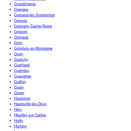
Grandchamp
Granges
Grénand-lès-Sombernon
Grenois
Grésigny-Sainte-Reine
Grignon
Grimault
Gron
Grosbois-en-Montagne
Grury
Guerchy
Guerfand
Guérigny
Gueugnon
Guillon
Guipy
Gurgy
Hauterive
Hauteville-lès-Dijon
Héry
Heuilley-sur-Saône
Huilly
Hurigny