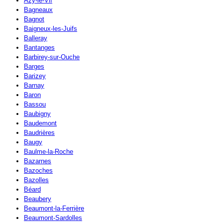
Azy-le-Vif
Bagneaux
Bagnot
Baigneux-les-Juifs
Balleray
Bantanges
Barbirey-sur-Ouche
Barges
Barizey
Barnay
Baron
Bassou
Baubigny
Baudemont
Baudrières
Baugy
Baulme-la-Roche
Bazarnes
Bazoches
Bazolles
Béard
Beaubery
Beaumont-la-Ferrière
Beaumont-Sardolles