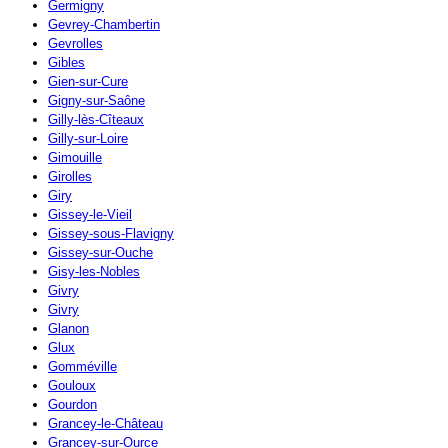
Germigny
Gevrey-Chambertin
Gevrolles
Gibles
Gien-sur-Cure
Gigny-sur-Saône
Gilly-lès-Cîteaux
Gilly-sur-Loire
Gimouille
Girolles
Giry
Gissey-le-Vieil
Gissey-sous-Flavigny
Gissey-sur-Ouche
Gisy-les-Nobles
Givry
Givry
Glanon
Glux
Gomméville
Gouloux
Gourdon
Grancey-le-Château
Grancey-sur-Ource