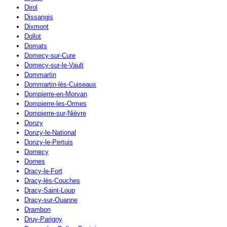
Dirol
Dissangis
Dixmont
Dollot
Domats
Domecy-sur-Cure
Domecy-sur-le-Vault
Dommartin
Dommartin-lès-Cuiseaux
Dompierre-en-Morvan
Dompierre-les-Ormes
Dompierre-sur-Nièvre
Donzy
Donzy-le-National
Donzy-le-Pertuis
Dornecy
Dornes
Dracy-le-Fort
Dracy-lès-Couches
Dracy-Saint-Loup
Dracy-sur-Ouanne
Drambon
Druy-Parigny