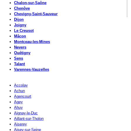
Chalon-sur-Saône
Chenôve
Chevigny-Saint-Sauveur
Dijon
Joigny
Le Creusot
Mâcon
Montceau-les-Mines
Nevers
Quétigny
Sens
Talant
Varennes-Vauzelles
Accolay
Achun
Agencourt
Agey
Ahuy
Aignay-le-Duc
Aillant-sur-Tholon
Aiserey
Aisey-sur-Seine