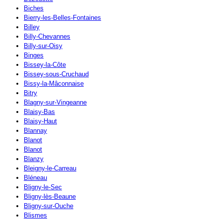
Biches
Bierry-les-Belles-Fontaines
Billey
Billy-Chevannes
Billy-sur-Oisy
Binges
Bissey-la-Côte
Bissey-sous-Cruchaud
Bissy-la-Mâconnaise
Bitry
Blagny-sur-Vingeanne
Blaisy-Bas
Blaisy-Haut
Blannay
Blanot
Blanot
Blanzy
Bleigny-le-Carreau
Bléneau
Bligny-le-Sec
Bligny-lès-Beaune
Bligny-sur-Ouche
Blismes