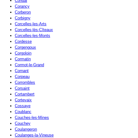
Condal
Corancy
Corberon
Corbigny
Corcelles-les-Arts
Corcelles-lès-Cîteaux
Corcelles-les-Monts
Cordesse
Corgengoux
Corgoloin
Cormatin
Cormot-le-Grand
Cornant
Corpeau
Corrombles
Corsaint
Cortambert
Cortevaix
Cossaye
Coublanc
Couches-les-Mines
Couchey
Coulangeron
Coulanges-la-Vineuse