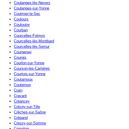
Coulanges-lès-Nevers
Coulanges-sur-Yonne
Coulmier-le-Sec
Coulours
Couloutre
Courban
Courcelles-Frémoy
Courcelles-lès-Montbard
Courcelles-lès-Semur
Courgenay
Courgis
Courlon-sur-Yonne
Courson-les-Carrières
Courtois-sur-Yonne
Coutarnoux
Couternon
Crain
Cravant
Créancey
Crécey-sur-Tille
Crêches-sur-Saône
Crépand
Cressy-sur-Somme
Crimolois