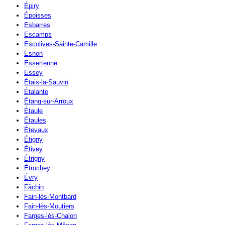
Épiry
Époisses
Esbarres
Escamps
Escolives-Sainte-Camille
Esnon
Essertenne
Essey
Étais-la-Sauvin
Étalante
Étang-sur-Arroux
Étaule
Étaules
Étevaux
Étigny
Étivey
Étrigny
Étrochey
Évry
Fâchin
Fain-lès-Montbard
Fain-lès-Moutiers
Farges-lès-Chalon