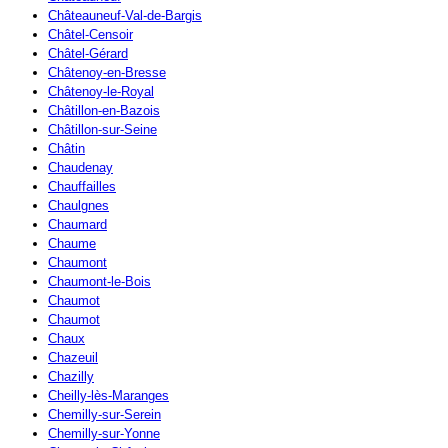
Châteauneuf-Val-de-Bargis
Châtel-Censoir
Châtel-Gérard
Châtenoy-en-Bresse
Châtenoy-le-Royal
Châtillon-en-Bazois
Châtillon-sur-Seine
Châtin
Chaudenay
Chauffailles
Chaulgnes
Chaumard
Chaume
Chaumont
Chaumont-le-Bois
Chaumot
Chaumot
Chaux
Chazeuil
Chazilly
Cheilly-lès-Maranges
Chemilly-sur-Serein
Chemilly-sur-Yonne