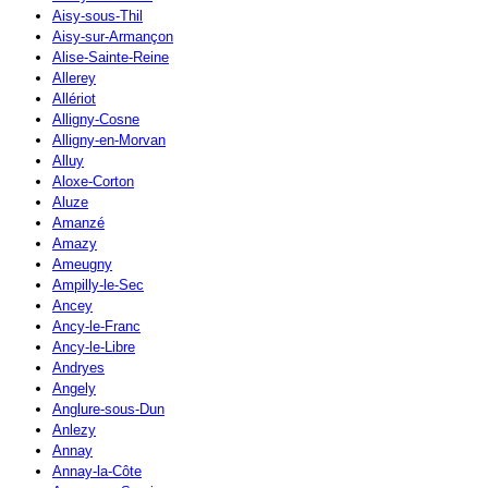
Aisy-sous-Thil
Aisy-sur-Armançon
Alise-Sainte-Reine
Allerey
Allériot
Alligny-Cosne
Alligny-en-Morvan
Alluy
Aloxe-Corton
Aluze
Amanzé
Amazy
Ameugny
Ampilly-le-Sec
Ancey
Ancy-le-Franc
Ancy-le-Libre
Andryes
Angely
Anglure-sous-Dun
Anlezy
Annay
Annay-la-Côte