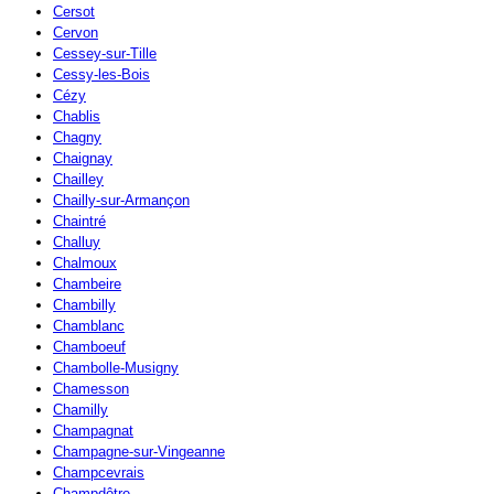
Cersot
Cervon
Cessey-sur-Tille
Cessy-les-Bois
Cézy
Chablis
Chagny
Chaignay
Chailley
Chailly-sur-Armançon
Chaintré
Challuy
Chalmoux
Chambeire
Chambilly
Chamblanc
Chamboeuf
Chambolle-Musigny
Chamesson
Chamilly
Champagnat
Champagne-sur-Vingeanne
Champcevrais
Champdôtre