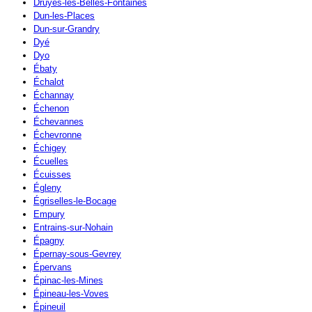
Druyes-les-Belles-Fontaines
Dun-les-Places
Dun-sur-Grandry
Dyé
Dyo
Ébaty
Échalot
Échannay
Échenon
Échevannes
Échevronne
Échigey
Écuelles
Écuisses
Égleny
Égriselles-le-Bocage
Empury
Entrains-sur-Nohain
Épagny
Épernay-sous-Gevrey
Épervans
Épinac-les-Mines
Épineau-les-Voves
Épineuil