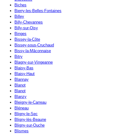
Biches
Bierry-les-Belles-Fontaines
Billey
Billy-Chevannes
Billy-sur-Oisy
Binges
Bissey-la-Côte
Bissey-sous-Cruchaud
Bissy-la-Mâconnaise
Bitry
Blagny-sur-Vingeanne
Blaisy-Bas
Blaisy-Haut
Blannay
Blanot
Blanot
Blanzy
Bleigny-le-Carreau
Bléneau
Bligny-le-Sec
Bligny-lès-Beaune
Bligny-sur-Ouche
Blismes