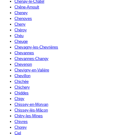
Chenay-le-Châtel
Chêne-Arnoult
Cheney
Chenoves
Cheny
Chéroy
Chéu
Cheuge
Chevagny-les-Chevrières
Chevannes
Chevannes-Changy
Chevenon
Chevigny-en-Valière
Chevillon
Chichée
Chichery
Chiddes
Chigy
Chissey-en-Morvan
Chissey-lès-Mâcon
Chitry-les-Mines
Chivres
Chorey
Ciel