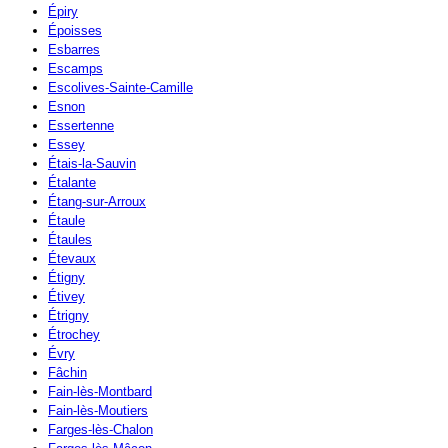
Épiry
Époisses
Esbarres
Escamps
Escolives-Sainte-Camille
Esnon
Essertenne
Essey
Étais-la-Sauvin
Étalante
Étang-sur-Arroux
Étaule
Étaules
Étevaux
Étigny
Étivey
Étrigny
Étrochey
Évry
Fâchin
Fain-lès-Montbard
Fain-lès-Moutiers
Farges-lès-Chalon