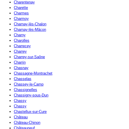
Charentenay
Charette
Charmes
Charmoy
Charnay-lès-Chalon
Charnay-lès-Mâcon
Charny
Charolles
Charrecey
Charrey
Charrey-sur-Saône
Charrin
Chasnay
Chassagne-Montrachet
Chasselas
Chassey-le-Camp
Chassignelles
Chassigny-sous-Dun
Chassy
Chassy
Chastellux-sur-Cure
Château
Château-Chinon
Châteauneuf