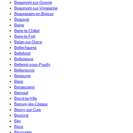
Beaumont-sur-Grosne
Beaumont-sur-Vingeanne
Beaurepaire-en-Bresse
Beauvoir
Beine
Beire-le-Châtel
Beire-le-Fort
Belan-sur-Ource
Bellechaume
Bellefond
Belleneuve
Bellenot-sous-Pouilly
Bellevesvre
Beneuvre
Béon
Bergesserin
Bernouil
Berzé-la-Ville
Bessey-lès-Citeaux
Bessy-sur-Cure
Beurizot
Bey
Bèze
Bézouotte