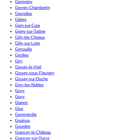
Germigny
Gevrey-Chambertin
Gevrolles
Gibles
Gien-sur-Cure
Gigny-sur-Saône
Gilly-lès-Cîteaux
Gilly-sur-Loire
Gimouille
Girolles
Giry
Gissey-le-Vieil
Gissey-sous-Flavigny
Gissey-sur-Ouche
Gisy-les-Nobles
Givry
Givry
Glanon
Glux
Gomméville
Gouloux
Gourdon
Grancey-le-Château
Grancey-sur-Ource