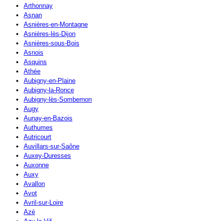
Arthonnay
Asnan
Asnières-en-Montagne
Asnières-lès-Dijon
Asnières-sous-Bois
Asnois
Asquins
Athée
Aubigny-en-Plaine
Aubigny-la-Ronce
Aubigny-lès-Sombernon
Augy
Aunay-en-Bazois
Authumes
Autricourt
Auvillars-sur-Saône
Auxey-Duresses
Auxonne
Auxy
Avallon
Avot
Avril-sur-Loire
Azé