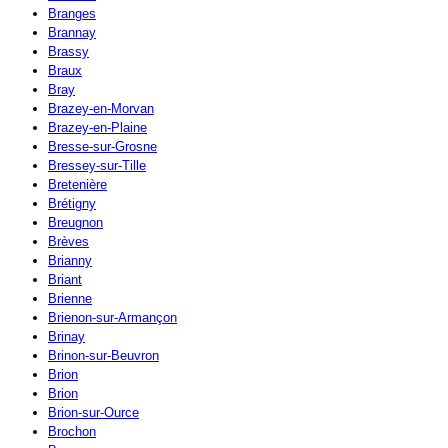
Branges
Brannay
Brassy
Braux
Bray
Brazey-en-Morvan
Brazey-en-Plaine
Bresse-sur-Grosne
Bressey-sur-Tille
Bretenière
Brétigny
Breugnon
Brèves
Brianny
Briant
Brienne
Brienon-sur-Armançon
Brinay
Brinon-sur-Beuvron
Brion
Brion
Brion-sur-Ource
Brochon