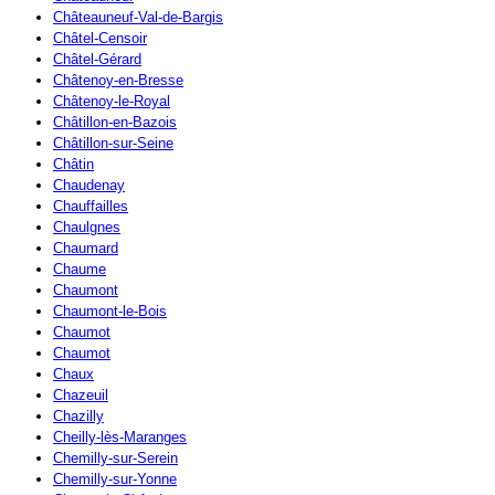
Châteauneuf-Val-de-Bargis
Châtel-Censoir
Châtel-Gérard
Châtenoy-en-Bresse
Châtenoy-le-Royal
Châtillon-en-Bazois
Châtillon-sur-Seine
Châtin
Chaudenay
Chauffailles
Chaulgnes
Chaumard
Chaume
Chaumont
Chaumont-le-Bois
Chaumot
Chaumot
Chaux
Chazeuil
Chazilly
Cheilly-lès-Maranges
Chemilly-sur-Serein
Chemilly-sur-Yonne