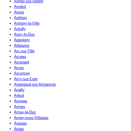
Annay-sur-Serein
Annéot
Anost
Anthien
Antigny-la-Ville
Antully
Anzy-le-Duc
Appoigny
Arbourse
Arc-sur-Tille
Arceau
Arcenant
Arces
Arconcey
Arcy-sur-Cure
Argenteuil-sur-Armançon
Argilly
Arleuf
Armeau
Armes
Arnay-le-Duc
Arnay-sous-Vitteaux
Arquian
Artaix