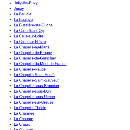
Jully-lès-Buxy
Junay
La Belliole
La Boulaye
La Bussière-sur-Ouche
La Celle-Saint-Cyr
La Celle-sur-Loire
La Celle-sur-Nièvre
La Chapelle-au-Mans
La Chapelle-de-Bragny
La Chapelle-de-Guinchay
La Chapelle-du-Mont-de-France
La Chapelle-Naude
La Chapelle-Saint-André
La Chapelle-Saint-Sauveur
La Chapelle-sous-Brancion
La Chapelle-sous-Dun
La Chapelle-sous-Uchon
La Chapelle-sur-Oreuse
La Chapelle-Thècle
La Charmée
La Chaume
La Chaux
La Clayette