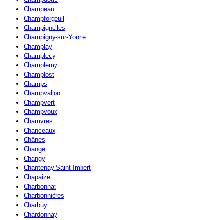
Champeau
Champforgeuil
Champignelles
Champigny-sur-Yonne
Champlay
Champlecy
Champlemy
Champlost
Champs
Champvallon
Champvert
Champvoux
Chamvres
Chanceaux
Chânes
Change
Changy
Chantenay-Saint-Imbert
Chapaize
Charbonnat
Charbonnières
Charbuy
Chardonnay