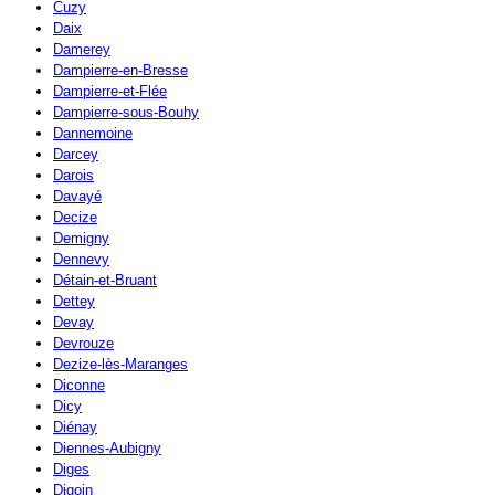
Cuzy
Daix
Damerey
Dampierre-en-Bresse
Dampierre-et-Flée
Dampierre-sous-Bouhy
Dannemoine
Darcey
Darois
Davayé
Decize
Demigny
Dennevy
Détain-et-Bruant
Dettey
Devay
Devrouze
Dezize-lès-Maranges
Diconne
Dicy
Diénay
Diennes-Aubigny
Diges
Digoin