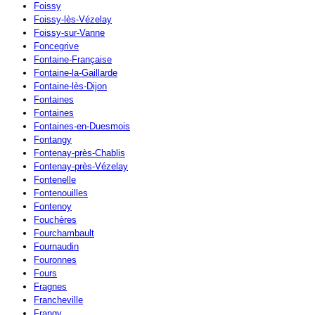
Foissy
Foissy-lès-Vézelay
Foissy-sur-Vanne
Foncegrive
Fontaine-Française
Fontaine-la-Gaillarde
Fontaine-lès-Dijon
Fontaines
Fontaines
Fontaines-en-Duesmois
Fontangy
Fontenay-près-Chablis
Fontenay-près-Vézelay
Fontenelle
Fontenouilles
Fontenoy
Fouchères
Fourchambault
Fournaudin
Fouronnes
Fours
Fragnes
Francheville
Frangy