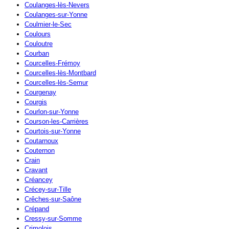
Coulanges-lès-Nevers
Coulanges-sur-Yonne
Coulmier-le-Sec
Coulours
Couloutre
Courban
Courcelles-Frémoy
Courcelles-lès-Montbard
Courcelles-lès-Semur
Courgenay
Courgis
Courlon-sur-Yonne
Courson-les-Carrières
Courtois-sur-Yonne
Coutarnoux
Couternon
Crain
Cravant
Créancey
Crécey-sur-Tille
Crêches-sur-Saône
Crépand
Cressy-sur-Somme
Crimolois