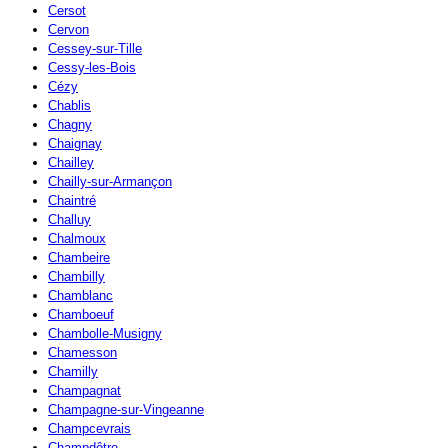
Cersot
Cervon
Cessey-sur-Tille
Cessy-les-Bois
Cézy
Chablis
Chagny
Chaignay
Chailley
Chailly-sur-Armançon
Chaintré
Challuy
Chalmoux
Chambeire
Chambilly
Chamblanc
Chamboeuf
Chambolle-Musigny
Chamesson
Chamilly
Champagnat
Champagne-sur-Vingeanne
Champcevrais
Champdôtre