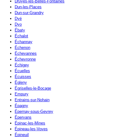
Druyes-les-Belles-Fontaines
Dun-les-Places
Dun-sur-Grandry
Dyé
Dyo
Ébaty
Échalot
Échannay
Échenon
Échevannes
Échevronne
Échigey
Écuelles
Écuisses
Égleny
Égriselles-le-Bocage
Empury
Entrains-sur-Nohain
Épagny
Épernay-sous-Gevrey
Épervans
Épinac-les-Mines
Épineau-les-Voves
Épineuil