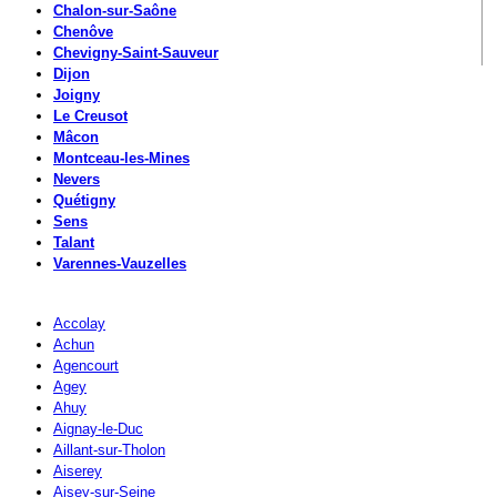
Chalon-sur-Saône
Chenôve
Chevigny-Saint-Sauveur
Dijon
Joigny
Le Creusot
Mâcon
Montceau-les-Mines
Nevers
Quétigny
Sens
Talant
Varennes-Vauzelles
Accolay
Achun
Agencourt
Agey
Ahuy
Aignay-le-Duc
Aillant-sur-Tholon
Aiserey
Aisey-sur-Seine