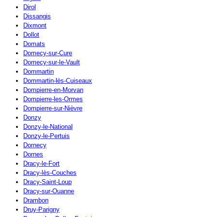
Dirol
Dissangis
Dixmont
Dollot
Domats
Domecy-sur-Cure
Domecy-sur-le-Vault
Dommartin
Dommartin-lès-Cuiseaux
Dompierre-en-Morvan
Dompierre-les-Ormes
Dompierre-sur-Nièvre
Donzy
Donzy-le-National
Donzy-le-Pertuis
Dornecy
Dornes
Dracy-le-Fort
Dracy-lès-Couches
Dracy-Saint-Loup
Dracy-sur-Ouanne
Drambon
Druy-Parigny