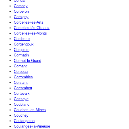
Condal
Corancy
Corberon
Corbigny
Corcelles-les-Arts
Corcelles-lès-Cîteaux
Corcelles-les-Monts
Cordesse
Corgengoux
Corgoloin
Cormatin
Cormot-le-Grand
Cornant
Corpeau
Corrombles
Corsaint
Cortambert
Cortevaix
Cossaye
Coublanc
Couches-les-Mines
Couchey
Coulangeron
Coulanges-la-Vineuse