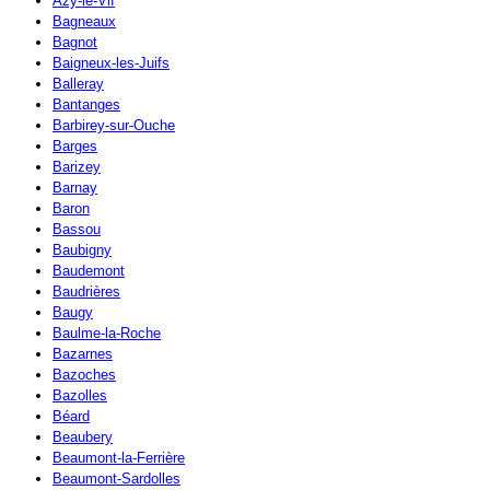
Azy-le-Vif
Bagneaux
Bagnot
Baigneux-les-Juifs
Balleray
Bantanges
Barbirey-sur-Ouche
Barges
Barizey
Barnay
Baron
Bassou
Baubigny
Baudemont
Baudrières
Baugy
Baulme-la-Roche
Bazarnes
Bazoches
Bazolles
Béard
Beaubery
Beaumont-la-Ferrière
Beaumont-Sardolles