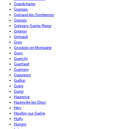
Grandchamp
Granges
Grénand-lès-Sombernon
Grenois
Grésigny-Sainte-Reine
Grignon
Grimault
Gron
Grosbois-en-Montagne
Grury
Guerchy
Guerfand
Guérigny
Gueugnon
Guillon
Guipy
Gurgy
Hauterive
Hauteville-lès-Dijon
Héry
Heuilley-sur-Saône
Huilly
Hurigny