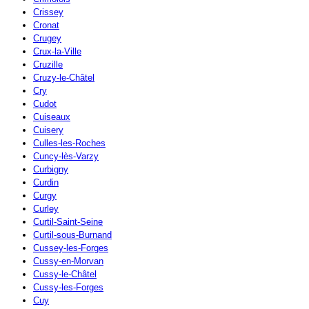
Crissey
Cronat
Crugey
Crux-la-Ville
Cruzille
Cruzy-le-Châtel
Cry
Cudot
Cuiseaux
Cuisery
Culles-les-Roches
Cuncy-lès-Varzy
Curbigny
Curdin
Curgy
Curley
Curtil-Saint-Seine
Curtil-sous-Burnand
Cussey-les-Forges
Cussy-en-Morvan
Cussy-le-Châtel
Cussy-les-Forges
Cuy