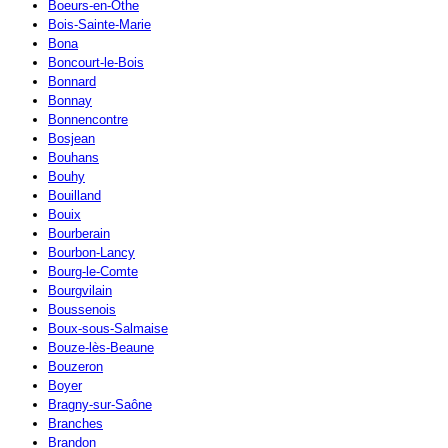
Boeurs-en-Othe
Bois-Sainte-Marie
Bona
Boncourt-le-Bois
Bonnard
Bonnay
Bonnencontre
Bosjean
Bouhans
Bouhy
Bouilland
Bouix
Bourberain
Bourbon-Lancy
Bourg-le-Comte
Bourgvilain
Boussenois
Boux-sous-Salmaise
Bouze-lès-Beaune
Bouzeron
Boyer
Bragny-sur-Saône
Branches
Brandon