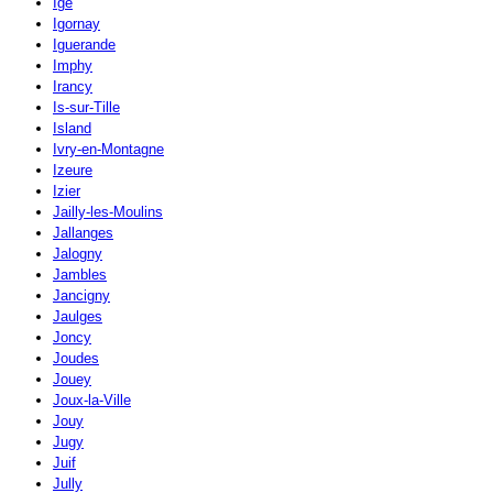
Igé
Igornay
Iguerande
Imphy
Irancy
Is-sur-Tille
Island
Ivry-en-Montagne
Izeure
Izier
Jailly-les-Moulins
Jallanges
Jalogny
Jambles
Jancigny
Jaulges
Joncy
Joudes
Jouey
Joux-la-Ville
Jouy
Jugy
Juif
Jully