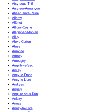
Aisy-sous-Thil
Aisy-sur-Armançon
Alise-Sainte-Reine
Allerey
Allériot
Alligny-Cosne
Alligny-en-Morvan
Alluy
Aloxe-Corton
Aluze
Amanzé
Amazy
Ameugny
Ampilly-le-Sec
Ancey
Ancy-le-Franc
Ancy-le-Libre
Andryes
Angely
Anglure-sous-Dun
Anlezy
Annay
Annay-la-Côte