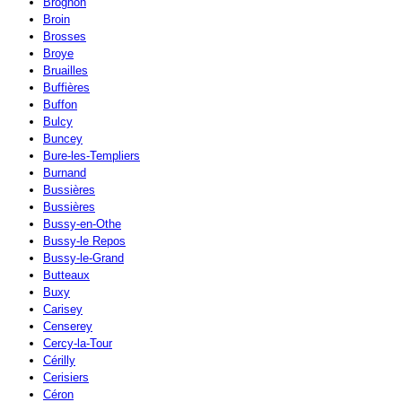
Brognon
Broin
Brosses
Broye
Bruailles
Buffières
Buffon
Bulcy
Buncey
Bure-les-Templiers
Burnand
Bussières
Bussières
Bussy-en-Othe
Bussy-le Repos
Bussy-le-Grand
Butteaux
Buxy
Carisey
Censerey
Cercy-la-Tour
Cérilly
Cerisiers
Céron