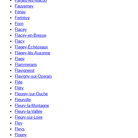
Farges-lès-Mâcon
Fauverney
Fénay
Fertrève
Fixin
Flacey
Flacey-en-Bresse
Flacy
Flagey-Échézeaux
Flagey-lès-Auxonne
Flagy
Flammerans
Flavignerot
Flavigny-sur-Ozerain
Flée
Fléty
Fleurey-sur-Ouche
Fleurville
Fleury-la-Montagne
Fleury-la-Vallée
Fleury-sur-Loire
Fley
Fleys
Flogny