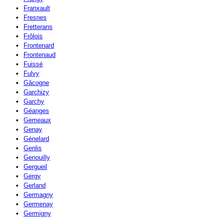
Franxault
Fresnes
Fretterans
Frôlois
Frontenard
Frontenaud
Fuissé
Fulvy
Gâcogne
Garchizy
Garchy
Géanges
Gemeaux
Genay
Génelard
Genlis
Genouilly
Gergueil
Gergy
Gerland
Germagny
Germenay
Germigny