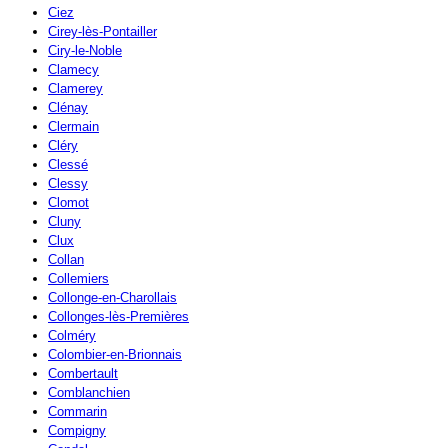
Ciez
Cirey-lès-Pontailler
Ciry-le-Noble
Clamecy
Clamerey
Clénay
Clermain
Cléry
Clessé
Clessy
Clomot
Cluny
Clux
Collan
Collemiers
Collonge-en-Charollais
Collonges-lès-Premières
Colméry
Colombier-en-Brionnais
Combertault
Comblanchien
Commarin
Compigny