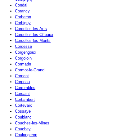
Condal
Corancy
Corberon
Corbigny
Corcelles-les-Arts
Corcelles-lès-Cîteaux
Corcelles-les-Monts
Cordesse
Corgengoux
Corgoloin
Cormatin
Cormot-le-Grand
Cornant
Corpeau
Corrombles
Corsaint
Cortambert
Cortevaix
Cossaye
Coublanc
Couches-les-Mines
Couchey
Coulangeron