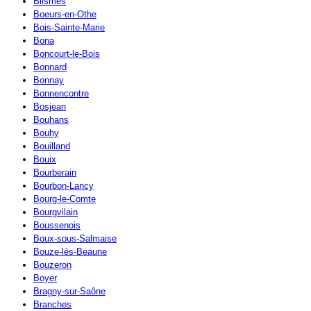
Blismes
Boeurs-en-Othe
Bois-Sainte-Marie
Bona
Boncourt-le-Bois
Bonnard
Bonnay
Bonnencontre
Bosjean
Bouhans
Bouhy
Bouilland
Bouix
Bourberain
Bourbon-Lancy
Bourg-le-Comte
Bourgvilain
Boussenois
Boux-sous-Salmaise
Bouze-lès-Beaune
Bouzeron
Boyer
Bragny-sur-Saône
Branches