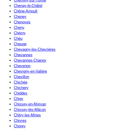
Chemilly-sur-Yonne
Chenay-le-Châtel
Chêne-Arnoult
Cheney
Chenoves
Cheny
Chéroy
Chéu
Cheuge
Chevagny-les-Chevrières
Chevannes
Chevannes-Changy
Chevenon
Chevigny-en-Valière
Chevillon
Chichée
Chichery
Chiddes
Chigy
Chissey-en-Morvan
Chissey-lès-Mâcon
Chitry-les-Mines
Chivres
Chorey