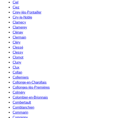
Ciel
Ciez
Cirey-lès-Pontailler
Ciry-le-Noble
Clamecy
Clamerey
Clénay
Clermain
Cléry
Clessé
Clessy
Clomot
Cluny
Clux
Collan
Collemiers
Collonge-en-Charollais
Collonges-lès-Premières
Colméry
Colombier-en-Brionnais
Combertault
Comblanchien
Commarin
Compigny