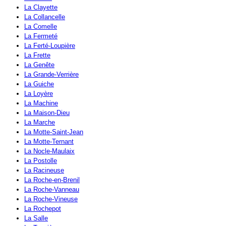
La Clayette
La Collancelle
La Comelle
La Fermeté
La Ferté-Loupière
La Frette
La Genête
La Grande-Verrière
La Guiche
La Loyère
La Machine
La Maison-Dieu
La Marche
La Motte-Saint-Jean
La Motte-Ternant
La Nocle-Maulaix
La Postolle
La Racineuse
La Roche-en-Brenil
La Roche-Vanneau
La Roche-Vineuse
La Rochepot
La Salle