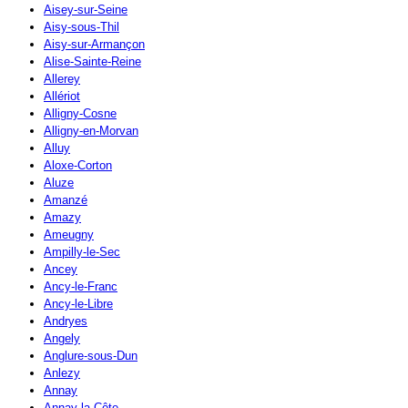
Aisey-sur-Seine
Aisy-sous-Thil
Aisy-sur-Armançon
Alise-Sainte-Reine
Allerey
Allériot
Alligny-Cosne
Alligny-en-Morvan
Alluy
Aloxe-Corton
Aluze
Amanzé
Amazy
Ameugny
Ampilly-le-Sec
Ancey
Ancy-le-Franc
Ancy-le-Libre
Andryes
Angely
Anglure-sous-Dun
Anlezy
Annay
Annay-la-Côte