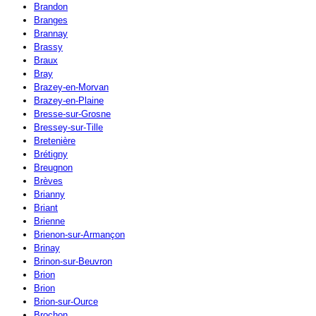
Brandon
Branges
Brannay
Brassy
Braux
Bray
Brazey-en-Morvan
Brazey-en-Plaine
Bresse-sur-Grosne
Bressey-sur-Tille
Bretenière
Brétigny
Breugnon
Brèves
Brianny
Briant
Brienne
Brienon-sur-Armançon
Brinay
Brinon-sur-Beuvron
Brion
Brion
Brion-sur-Ource
Brochon