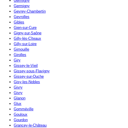
Germigny
Germigny
Gevrey-Chambertin
Gevrolles
Gibles
Gien-sur-Cure
Gigny-sur-Saône
Gilly-lès-Cîteaux
Gilly-sur-Loire
Gimouille
Girolles
Giry
Gissey-le-Vieil
Gissey-sous-Flavigny
Gissey-sur-Ouche
Gisy-les-Nobles
Givry
Givry
Glanon
Glux
Gomméville
Gouloux
Gourdon
Grancey-le-Château