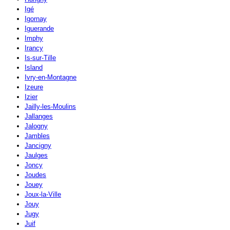
Igé
Igornay
Iguerande
Imphy
Irancy
Is-sur-Tille
Island
Ivry-en-Montagne
Izeure
Izier
Jailly-les-Moulins
Jallanges
Jalogny
Jambles
Jancigny
Jaulges
Joncy
Joudes
Jouey
Joux-la-Ville
Jouy
Jugy
Juif