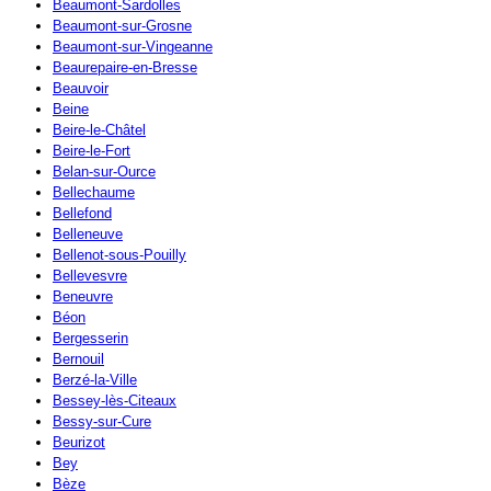
Beaumont-Sardolles
Beaumont-sur-Grosne
Beaumont-sur-Vingeanne
Beaurepaire-en-Bresse
Beauvoir
Beine
Beire-le-Châtel
Beire-le-Fort
Belan-sur-Ource
Bellechaume
Bellefond
Belleneuve
Bellenot-sous-Pouilly
Bellevesvre
Beneuvre
Béon
Bergesserin
Bernouil
Berzé-la-Ville
Bessey-lès-Citeaux
Bessy-sur-Cure
Beurizot
Bey
Bèze