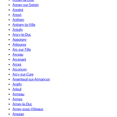
Annay-sur-Serein
Annéot
Anost
Anthien
Antigny-la-Ville
Antully
Anzy-le-Duc
Appoigny
Arbourse
Arc-sur-Tille
Arceau
Arcenant
Arces
Arconcey
Arcy-sur-Cure
Argenteuil-sur-Armançon
Argilly
Arleuf
Armeau
Armes
Arnay-le-Duc
Arnay-sous-Vitteaux
Arquian