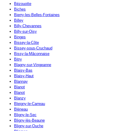
Bézouotte
Biches
Bierry-les-Belles-Fontaines
Billey
Billy-Chevannes
Billy-sur-Oisy
Binges
Bissey-la-Côte
Bissey-sous-Cruchaud
Bissy-la-Mâconnaise
Bitry
Blagny-sur-Vingeanne
Blaisy-Bas
Blaisy-Haut
Blannay
Blanot
Blanot
Blanzy
Bleigny-le-Carreau
Bléneau
Bligny-le-Sec
Bligny-lès-Beaune
Bligny-sur-Ouche