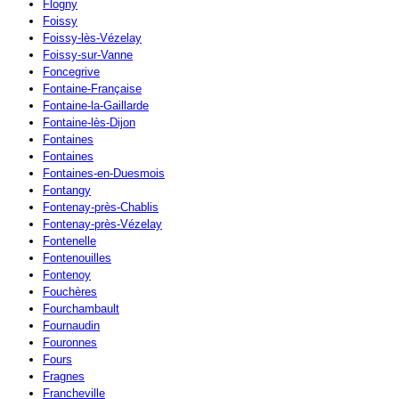
Flogny
Foissy
Foissy-lès-Vézelay
Foissy-sur-Vanne
Foncegrive
Fontaine-Française
Fontaine-la-Gaillarde
Fontaine-lès-Dijon
Fontaines
Fontaines
Fontaines-en-Duesmois
Fontangy
Fontenay-près-Chablis
Fontenay-près-Vézelay
Fontenelle
Fontenouilles
Fontenoy
Fouchères
Fourchambault
Fournaudin
Fouronnes
Fours
Fragnes
Francheville