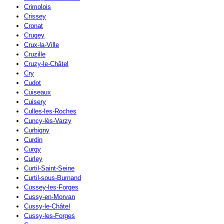
Crimolois
Crissey
Cronat
Crugey
Crux-la-Ville
Cruzille
Cruzy-le-Châtel
Cry
Cudot
Cuiseaux
Cuisery
Culles-les-Roches
Cuncy-lès-Varzy
Curbigny
Curdin
Curgy
Curley
Curtil-Saint-Seine
Curtil-sous-Burnand
Cussey-les-Forges
Cussy-en-Morvan
Cussy-le-Châtel
Cussy-les-Forges