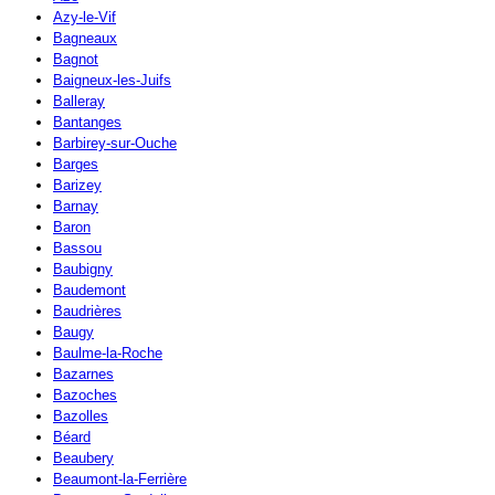
Azy-le-Vif
Bagneaux
Bagnot
Baigneux-les-Juifs
Balleray
Bantanges
Barbirey-sur-Ouche
Barges
Barizey
Barnay
Baron
Bassou
Baubigny
Baudemont
Baudrières
Baugy
Baulme-la-Roche
Bazarnes
Bazoches
Bazolles
Béard
Beaubery
Beaumont-la-Ferrière