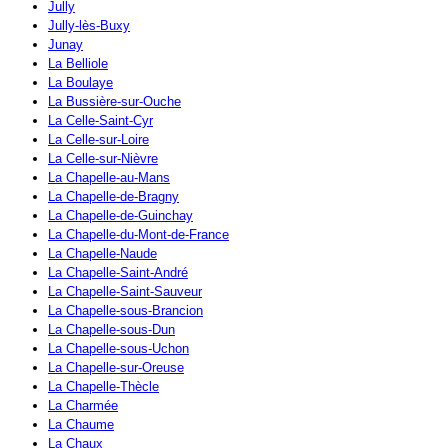
Jully
Jully-lès-Buxy
Junay
La Belliole
La Boulaye
La Bussière-sur-Ouche
La Celle-Saint-Cyr
La Celle-sur-Loire
La Celle-sur-Nièvre
La Chapelle-au-Mans
La Chapelle-de-Bragny
La Chapelle-de-Guinchay
La Chapelle-du-Mont-de-France
La Chapelle-Naude
La Chapelle-Saint-André
La Chapelle-Saint-Sauveur
La Chapelle-sous-Brancion
La Chapelle-sous-Dun
La Chapelle-sous-Uchon
La Chapelle-sur-Oreuse
La Chapelle-Thècle
La Charmée
La Chaume
La Chaux