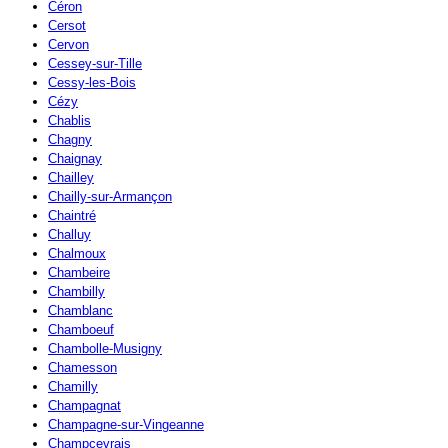
Céron
Cersot
Cervon
Cessey-sur-Tille
Cessy-les-Bois
Cézy
Chablis
Chagny
Chaignay
Chailley
Chailly-sur-Armançon
Chaintré
Challuy
Chalmoux
Chambeire
Chambilly
Chamblanc
Chamboeuf
Chambolle-Musigny
Chamesson
Chamilly
Champagnat
Champagne-sur-Vingeanne
Champcevrais