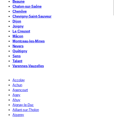
Beaune
Chalon-sur-Saône
Chenôve
Chevigny-Saint-Sauveur
Dijon
Joigny
Le Creusot
Mâcon
Montceau-les-Mines
Nevers
Quétigny
Sens
Talant
Varennes-Vauzelles
Accolay
Achun
Agencourt
Agey
Ahuy
Aignay-le-Duc
Aillant-sur-Tholon
Aiserey