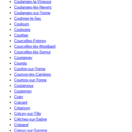
Coulanges-la-Vineuse
Coulanges-lès-Nevers
Coulanges-sur-Yonne
Coulmier-le-Sec
Coulours
Couloutre
Courban
Courcelles-Frémoy
Courcelles-lès-Montbard
Courcelles-lès-Semur
Courgenay
Courgis
Courlon-sur-Yonne
Courson-les-Carrières
Courtois-sur-Yonne
Coutarnoux
Couternon
Crain
Cravant
Créancey
Crécey-sur-Tille
Crêches-sur-Saône
Crépand
Cressy-sur-Somme