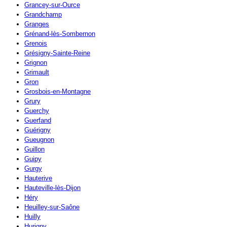
Grancey-sur-Ource
Grandchamp
Granges
Grénand-lès-Sombernon
Grenois
Grésigny-Sainte-Reine
Grignon
Grimault
Gron
Grosbois-en-Montagne
Grury
Guerchy
Guerfand
Guérigny
Gueugnon
Guillon
Guipy
Gurgy
Hauterive
Hauteville-lès-Dijon
Héry
Heuilley-sur-Saône
Huilly
Hurigny