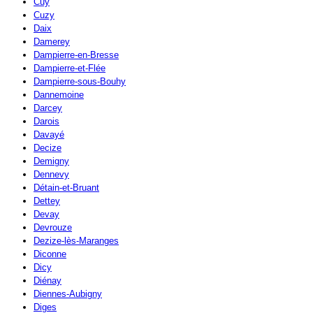
Cuy
Cuzy
Daix
Damerey
Dampierre-en-Bresse
Dampierre-et-Flée
Dampierre-sous-Bouhy
Dannemoine
Darcey
Darois
Davayé
Decize
Demigny
Dennevy
Détain-et-Bruant
Dettey
Devay
Devrouze
Dezize-lès-Maranges
Diconne
Dicy
Diénay
Diennes-Aubigny
Diges