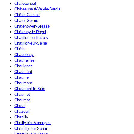
Châteauneuf
Châteauneuf-Val-de-Bargis
Châtel-Censoir
Châtel-Gérard
Châtenoy-en-Bresse
Châtenoy-le-Royal
Châtillon-en-Bazois
Châtillon-sur-Seine
Châtin
Chaudenay
Chauffailles
Chaulgnes
Chaumard
Chaume
Chaumont
Chaumont-le-Bois
Chaumot
Chaumot
Chaux
Chazeuil
Chazilly
Cheilly-lès-Maranges
Chemilly-sur-Serein