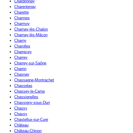
Chardonnay
Charentenay
Charette
Charmes
Charmoy
Charnay-lès-Chalon
Charnay-lès-Mâcon
Charny
Charolles
Charrecey
Charrey
Charrey-sur-Saône
Charrin
Chasnay
Chassagne-Montrachet
Chasselas
Chassey-le-Camp
Chassignelles
Chassigny-sous-Dun
Chassy
Chassy
Chastellux-sur-Cure
Château
Château-Chinon