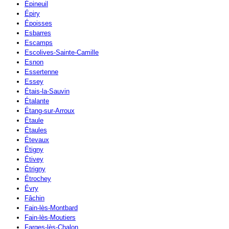
Épineuil
Épiry
Époisses
Esbarres
Escamps
Escolives-Sainte-Camille
Esnon
Essertenne
Essey
Étais-la-Sauvin
Étalante
Étang-sur-Arroux
Étaule
Étaules
Étevaux
Étigny
Étivey
Étrigny
Étrochey
Évry
Fâchin
Fain-lès-Montbard
Fain-lès-Moutiers
Farges-lès-Chalon