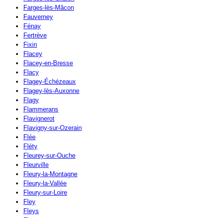
Farges-lès-Mâcon
Fauverney
Fénay
Fertrève
Fixin
Flacey
Flacey-en-Bresse
Flacy
Flagey-Échézeaux
Flagey-lès-Auxonne
Flagy
Flammerans
Flavignerot
Flavigny-sur-Ozerain
Flée
Fléty
Fleurey-sur-Ouche
Fleurville
Fleury-la-Montagne
Fleury-la-Vallée
Fleury-sur-Loire
Fley
Fleys