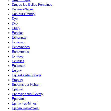
Druyes-les-Belles-Fontaines
Dun-les-Places
Dun-sur-Grandry
Dyé
Dyo
Ébaty
Échalot
Échannay
Échenon
Échevannes
Échevronne
Échigey
Écuelles
Écuisses
Égleny
Égriselles-le-Bocage
Empury
Entrains-sur-Nohain
Épagny
Épernay-sous-Gevrey
Épervans
Épinac-les-Mines
Épineau-les-Voves