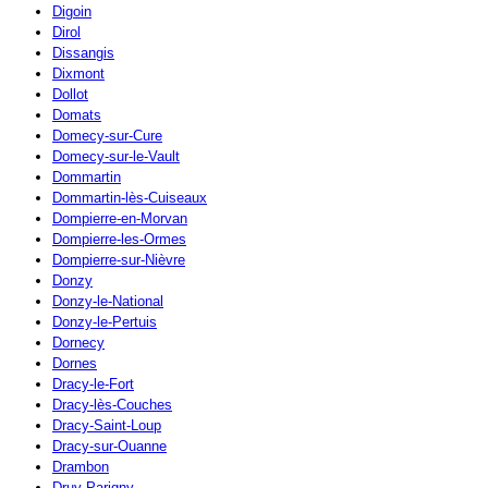
Digoin
Dirol
Dissangis
Dixmont
Dollot
Domats
Domecy-sur-Cure
Domecy-sur-le-Vault
Dommartin
Dommartin-lès-Cuiseaux
Dompierre-en-Morvan
Dompierre-les-Ormes
Dompierre-sur-Nièvre
Donzy
Donzy-le-National
Donzy-le-Pertuis
Dornecy
Dornes
Dracy-le-Fort
Dracy-lès-Couches
Dracy-Saint-Loup
Dracy-sur-Ouanne
Drambon
Druy-Parigny