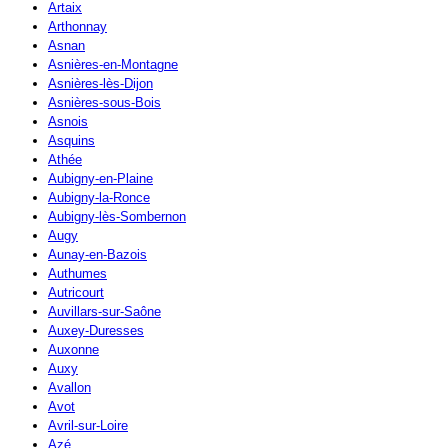
Artaix
Arthonnay
Asnan
Asnières-en-Montagne
Asnières-lès-Dijon
Asnières-sous-Bois
Asnois
Asquins
Athée
Aubigny-en-Plaine
Aubigny-la-Ronce
Aubigny-lès-Sombernon
Augy
Aunay-en-Bazois
Authumes
Autricourt
Auvillars-sur-Saône
Auxey-Duresses
Auxonne
Auxy
Avallon
Avot
Avril-sur-Loire
Azé