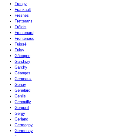
Frangy
Franxault
Fresnes
Fretterans
Frôlois
Frontenard
Frontenaud
Fuissé
Fulvy
Gâcogne
Garchizy
Garchy
Géanges
Gemeaux
Genay
Génelard
Genlis
Genouilly
Gergueil
Gergy
Gerland
Germagny
Germenay