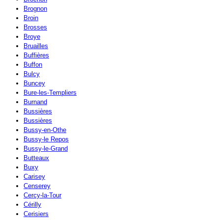
Brognon
Broin
Brosses
Broye
Bruailles
Buffières
Buffon
Bulcy
Buncey
Bure-les-Templiers
Burnand
Bussières
Bussières
Bussy-en-Othe
Bussy-le Repos
Bussy-le-Grand
Butteaux
Buxy
Carisey
Censerey
Cercy-la-Tour
Cérilly
Cerisiers