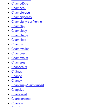
Champdôtre
Champeau
Champforgeuil
Champignelles
Champigny-sur-Yonne
Champlay
Champlecy
Champlemy
Champlost
Champs
Champvallon
Champvert
Champvoux
Chamvres
Chanceaux
Chânes
Change
Changy
Chantenay-Saint-Imbert
Chapaize
Charbonnat
Charbonnières
Charbuy