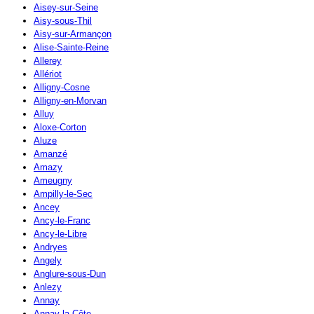
Aisey-sur-Seine
Aisy-sous-Thil
Aisy-sur-Armançon
Alise-Sainte-Reine
Allerey
Allériot
Alligny-Cosne
Alligny-en-Morvan
Alluy
Aloxe-Corton
Aluze
Amanzé
Amazy
Ameugny
Ampilly-le-Sec
Ancey
Ancy-le-Franc
Ancy-le-Libre
Andryes
Angely
Anglure-sous-Dun
Anlezy
Annay
Annay-la-Côte