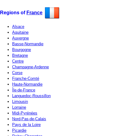
Regions of
France
Alsace
Aquitaine
Auvergne
Basse-Normandie
Bourgogne
Bretagne
Centre
Champagne-Ardenne
Corse
Franche-Comté
Haute-Normandie
Île-de-France
Languedoc-Roussillon
Limousin
Lorraine
Midi-Pyrénées
Nord-Pas-de-Calais
Pays de la Loire
Picardie