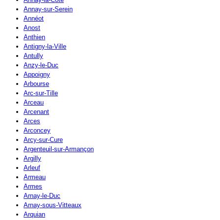
Annay-sur-Serein
Annéot
Anost
Anthien
Antigny-la-Ville
Antully
Anzy-le-Duc
Appoigny
Arbourse
Arc-sur-Tille
Arceau
Arcenant
Arces
Arconcey
Arcy-sur-Cure
Argenteuil-sur-Armançon
Argilly
Arleuf
Armeau
Armes
Arnay-le-Duc
Arnay-sous-Vitteaux
Arquian