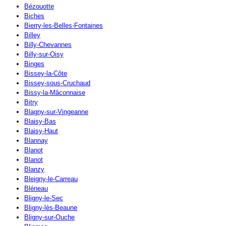
Bézouotte
Biches
Bierry-les-Belles-Fontaines
Billey
Billy-Chevannes
Billy-sur-Oisy
Binges
Bissey-la-Côte
Bissey-sous-Cruchaud
Bissy-la-Mâconnaise
Bitry
Blagny-sur-Vingeanne
Blaisy-Bas
Blaisy-Haut
Blannay
Blanot
Blanot
Blanzy
Bleigny-le-Carreau
Bléneau
Bligny-le-Sec
Bligny-lès-Beaune
Bligny-sur-Ouche