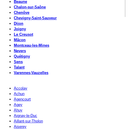
Beaune
Chalon-sur-Saône
Chenôve
Chevigny-Saint-Sauveur
Dijon
Joigny
Le Creusot
Mâcon
Montceau-les-Mines
Nevers
Quétigny
Sens
Talant
Varennes-Vauzelles
Accolay
Achun
Agencourt
Agey
Ahuy
Aignay-le-Duc
Aillant-sur-Tholon
Aiserey