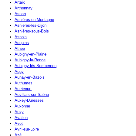
Artaix
Arthonnay
Asnan
Asnières-en-Montagne
Asnières-lès-Dijon
Asnières-sous-Bois
Asnois
Asquins
Athée
Aubigny-en-Plaine
Aubigny-la-Ronce
Aubigny-lès-Sombernon
Augy
Aunay-en-Bazois
Authumes
Autricourt
Auvillars-sur-Saône
Auxey-Duresses
Auxonne
Auxy
Avallon
Avot
Avril-sur-Loire
Azé