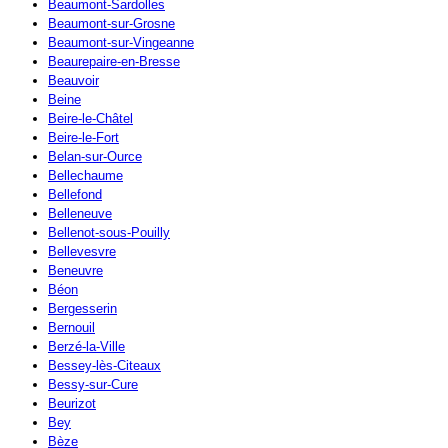
Beaumont-Sardolles
Beaumont-sur-Grosne
Beaumont-sur-Vingeanne
Beaurepaire-en-Bresse
Beauvoir
Beine
Beire-le-Châtel
Beire-le-Fort
Belan-sur-Ource
Bellechaume
Bellefond
Belleneuve
Bellenot-sous-Pouilly
Bellevesvre
Beneuvre
Béon
Bergesserin
Bernouil
Berzé-la-Ville
Bessey-lès-Citeaux
Bessy-sur-Cure
Beurizot
Bey
Bèze