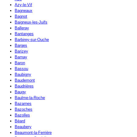
Azy-le-Vif
Bagneaux
Bagnot
Baigneux-les-Juifs
Balleray
Bantanges
Barbirey-sur-Ouche
Barges
Barizey
Barnay
Baron
Bassou
Baubigny
Baudemont
Baudrières
Baugy
Baulme-la-Roche
Bazarnes
Bazoches
Bazolles
Béard
Beaubery
Beaumont-la-Ferrière