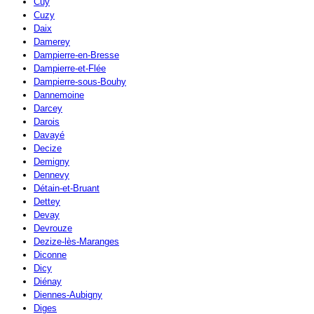
Cuy
Cuzy
Daix
Damerey
Dampierre-en-Bresse
Dampierre-et-Flée
Dampierre-sous-Bouhy
Dannemoine
Darcey
Darois
Davayé
Decize
Demigny
Dennevy
Détain-et-Bruant
Dettey
Devay
Devrouze
Dezize-lès-Maranges
Diconne
Dicy
Diénay
Diennes-Aubigny
Diges