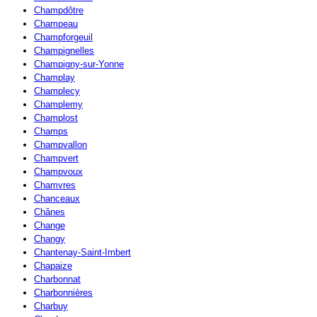
Champdôtre
Champeau
Champforgeuil
Champignelles
Champigny-sur-Yonne
Champlay
Champlecy
Champlemy
Champlost
Champs
Champvallon
Champvert
Champvoux
Chamvres
Chanceaux
Chânes
Change
Changy
Chantenay-Saint-Imbert
Chapaize
Charbonnat
Charbonnières
Charbuy