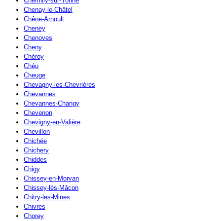
Chemilly-sur-Yonne
Chenay-le-Châtel
Chêne-Arnoult
Cheney
Chenoves
Cheny
Chéroy
Chéu
Cheuge
Chevagny-les-Chevrières
Chevannes
Chevannes-Changy
Chevenon
Chevigny-en-Valière
Chevillon
Chichée
Chichery
Chiddes
Chigy
Chissey-en-Morvan
Chissey-lès-Mâcon
Chitry-les-Mines
Chivres
Chorey