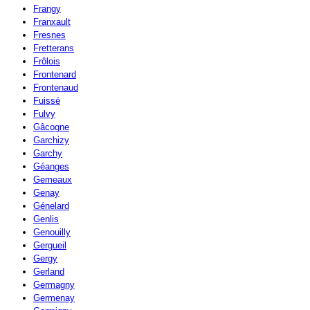
Frangy
Franxault
Fresnes
Fretterans
Frôlois
Frontenard
Frontenaud
Fuissé
Fulvy
Gâcogne
Garchizy
Garchy
Géanges
Gemeaux
Genay
Génelard
Genlis
Genouilly
Gergueil
Gergy
Gerland
Germagny
Germenay