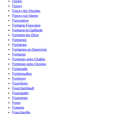
Flogny
Foissy
Foissy-lès-Vézelay
Foissy-sur-Vanne
Foncegrive
Fontaine-Française
Fontaine-la-Gaillarde
Fontaine-lès-Dijon
Fontaines
Fontaines
Fontaines-en-Duesmois
Fontangy
Fontenay-près-Chablis
Fontenay-près-Vézelay
Fontenelle
Fontenouilles
Fontenoy
Fouchères
Fourchambault
Fournaudin
Fouronnes
Fours
Fragnes
Francheville