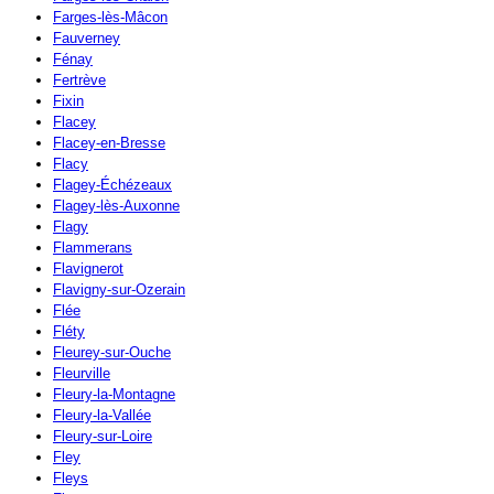
Farges-lès-Mâcon
Fauverney
Fénay
Fertrève
Fixin
Flacey
Flacey-en-Bresse
Flacy
Flagey-Échézeaux
Flagey-lès-Auxonne
Flagy
Flammerans
Flavignerot
Flavigny-sur-Ozerain
Flée
Fléty
Fleurey-sur-Ouche
Fleurville
Fleury-la-Montagne
Fleury-la-Vallée
Fleury-sur-Loire
Fley
Fleys