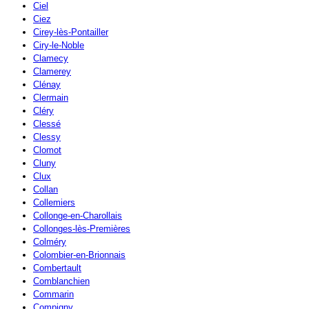
Ciel
Ciez
Cirey-lès-Pontailler
Ciry-le-Noble
Clamecy
Clamerey
Clénay
Clermain
Cléry
Clessé
Clessy
Clomot
Cluny
Clux
Collan
Collemiers
Collonge-en-Charollais
Collonges-lès-Premières
Colméry
Colombier-en-Brionnais
Combertault
Comblanchien
Commarin
Compigny