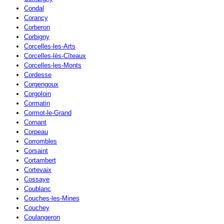
Condal
Corancy
Corberon
Corbigny
Corcelles-les-Arts
Corcelles-lès-Cîteaux
Corcelles-les-Monts
Cordesse
Corgengoux
Corgoloin
Cormatin
Cormot-le-Grand
Cornant
Corpeau
Corrombles
Corsaint
Cortambert
Cortevaix
Cossaye
Coublanc
Couches-les-Mines
Couchey
Coulangeron