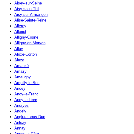
Aisey-sur-Seine
Aisy-sous-Thil
Aisy-sur-Armançon
Alise-Sainte-Reine
Allerey
Allériot
Alligny-Cosne
Alligny-en-Morvan
Alluy
Aloxe-Corton
Aluze
Amanzé
Amazy
Ameugny
Ampilly-le-Sec
Ancey
Ancy-le-Franc
Ancy-le-Libre
Andryes
Angely
Anglure-sous-Dun
Anlezy
Annay
Annay-la-Côte