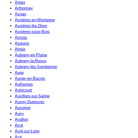
Artaix
Arthonnay
Asnan
Asnières-en-Montagne
Asnières-lès-Dijon
Asnières-sous-Bois
Asnois
Asquins
Athée
Aubigny-en-Plaine
Aubigny-la-Ronce
Aubigny-lès-Sombernon
Augy
Aunay-en-Bazois
Authumes
Autricourt
Auvillars-sur-Saône
Auxey-Duresses
Auxonne
Auxy
Avallon
Avot
Avril-sur-Loire
Azé