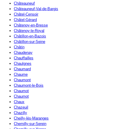
Châteauneuf
Châteauneuf-Val-de-Bargis
Châtel-Censoir
Châtel-Gérard
Châtenoy-en-Bresse
Châtenoy-le-Royal
Châtillon-en-Bazois
Châtillon-sur-Seine
Châtin
Chaudenay
Chauffailles
Chaulgnes
Chaumard
Chaume
Chaumont
Chaumont-le-Bois
Chaumot
Chaumot
Chaux
Chazeuil
Chazilly
Cheilly-lès-Maranges
Chemilly-sur-Serein