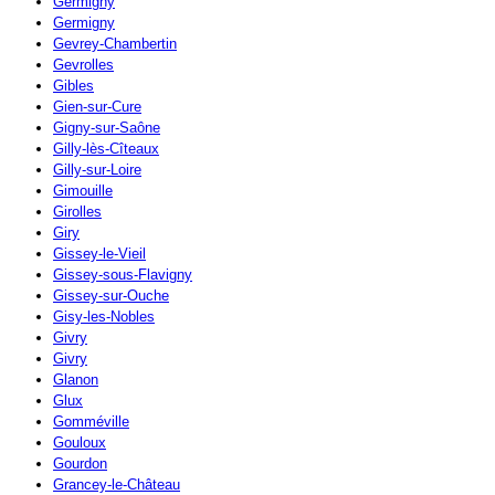
Germigny
Germigny
Gevrey-Chambertin
Gevrolles
Gibles
Gien-sur-Cure
Gigny-sur-Saône
Gilly-lès-Cîteaux
Gilly-sur-Loire
Gimouille
Girolles
Giry
Gissey-le-Vieil
Gissey-sous-Flavigny
Gissey-sur-Ouche
Gisy-les-Nobles
Givry
Givry
Glanon
Glux
Gomméville
Gouloux
Gourdon
Grancey-le-Château