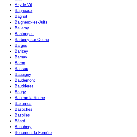
Azy-le-Vif
Bagneaux
Bagnot
Baigneux-les-Juifs
Balleray
Bantanges
Barbirey-sur-Ouche
Barges
Barizey
Barnay
Baron
Bassou
Baubigny
Baudemont
Baudrières
Baugy
Baulme-la-Roche
Bazarnes
Bazoches
Bazolles
Béard
Beaubery
Beaumont-la-Ferrière