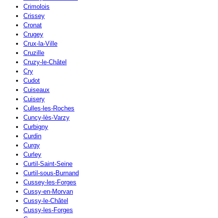
Crimolois
Crissey
Cronat
Crugey
Crux-la-Ville
Cruzille
Cruzy-le-Châtel
Cry
Cudot
Cuiseaux
Cuisery
Culles-les-Roches
Cuncy-lès-Varzy
Curbigny
Curdin
Curgy
Curley
Curtil-Saint-Seine
Curtil-sous-Burnand
Cussey-les-Forges
Cussy-en-Morvan
Cussy-le-Châtel
Cussy-les-Forges