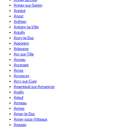
Annay-sur-Serein
Annéot
Anost
Anthien
Antigny-la-Ville
Antully
Anzy-le-Duc
Appoigny
Arbourse
Arc-sur-Tille
Arceau
Arcenant
Arces
Arconcey
Arcy-sur-Cure
Argenteuil-sur-Armançon
Argilly
Arleuf
Armeau
Armes
Arnay-le-Duc
Arnay-sous-Vitteaux
Arquian