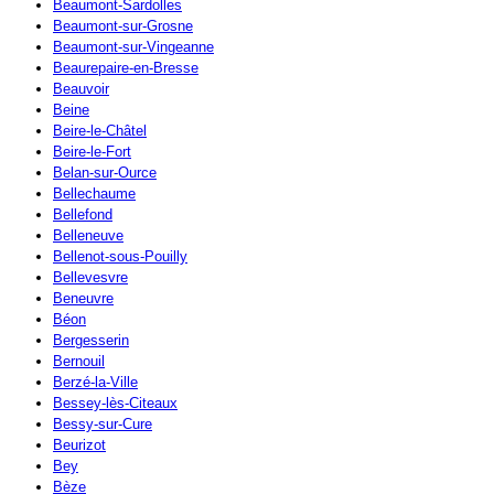
Beaumont-Sardolles
Beaumont-sur-Grosne
Beaumont-sur-Vingeanne
Beaurepaire-en-Bresse
Beauvoir
Beine
Beire-le-Châtel
Beire-le-Fort
Belan-sur-Ource
Bellechaume
Bellefond
Belleneuve
Bellenot-sous-Pouilly
Bellevesvre
Beneuvre
Béon
Bergesserin
Bernouil
Berzé-la-Ville
Bessey-lès-Citeaux
Bessy-sur-Cure
Beurizot
Bey
Bèze