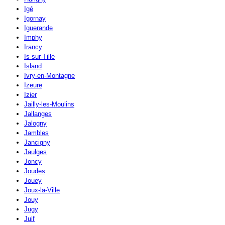
Igé
Igornay
Iguerande
Imphy
Irancy
Is-sur-Tille
Island
Ivry-en-Montagne
Izeure
Izier
Jailly-les-Moulins
Jallanges
Jalogny
Jambles
Jancigny
Jaulges
Joncy
Joudes
Jouey
Joux-la-Ville
Jouy
Jugy
Juif