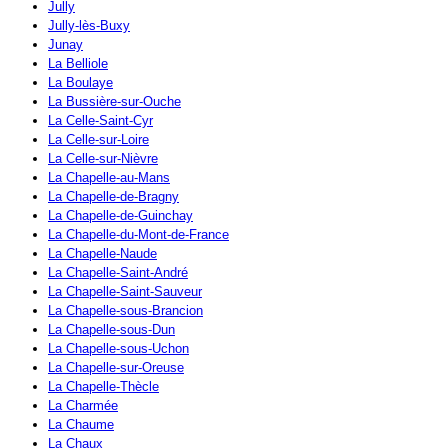
Jully
Jully-lès-Buxy
Junay
La Belliole
La Boulaye
La Bussière-sur-Ouche
La Celle-Saint-Cyr
La Celle-sur-Loire
La Celle-sur-Nièvre
La Chapelle-au-Mans
La Chapelle-de-Bragny
La Chapelle-de-Guinchay
La Chapelle-du-Mont-de-France
La Chapelle-Naude
La Chapelle-Saint-André
La Chapelle-Saint-Sauveur
La Chapelle-sous-Brancion
La Chapelle-sous-Dun
La Chapelle-sous-Uchon
La Chapelle-sur-Oreuse
La Chapelle-Thècle
La Charmée
La Chaume
La Chaux