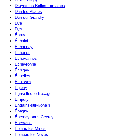
Druyes-les-Belles-Fontaines
Dun-les-Places
Dun-sur-Grandry
Dyé
Dyo
Ébaty
Échalot
Échannay
Échenon
Échevannes
Échevronne
Échigey
Écuelles
Écuisses
Égleny
Égriselles-le-Bocage
Empury
Entrains-sur-Nohain
Épagny
Épernay-sous-Gevrey
Épervans
Épinac-les-Mines
Épineau-les-Voves