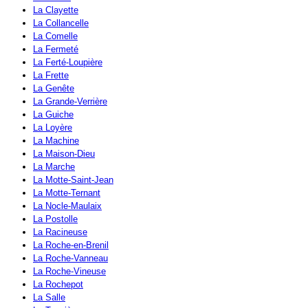
La Clayette
La Collancelle
La Comelle
La Fermeté
La Ferté-Loupière
La Frette
La Genête
La Grande-Verrière
La Guiche
La Loyère
La Machine
La Maison-Dieu
La Marche
La Motte-Saint-Jean
La Motte-Ternant
La Nocle-Maulaix
La Postolle
La Racineuse
La Roche-en-Brenil
La Roche-Vanneau
La Roche-Vineuse
La Rochepot
La Salle