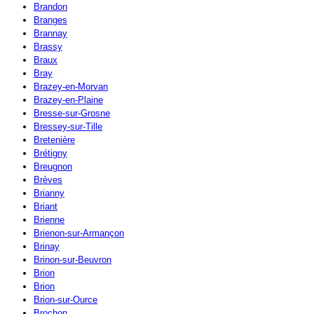
Brandon
Branges
Brannay
Brassy
Braux
Bray
Brazey-en-Morvan
Brazey-en-Plaine
Bresse-sur-Grosne
Bressey-sur-Tille
Bretenière
Brétigny
Breugnon
Brèves
Brianny
Briant
Brienne
Brienon-sur-Armançon
Brinay
Brinon-sur-Beuvron
Brion
Brion
Brion-sur-Ource
Brochon