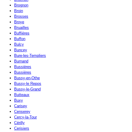
Brognon
Broin
Brosses
Broye
Bruailles
Buffières
Buffon
Bulcy
Buncey
Bure-les-Templiers
Burnand
Bussières
Bussières
Bussy-en-Othe
Bussy-le Repos
Bussy-le-Grand
Butteaux
Buxy
Carisey
Censerey
Cercy-la-Tour
Cérilly
Cerisiers