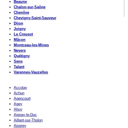
Beaune
Chalon-sur-Saône
Chenôve
Chevigny-Saint-Sauveur
Dijon
Joigny
Le Creusot
Mâcon
Montceau-les-Mines
Nevers
Quétigny
Sens
Talant
Varennes-Vauzelles
Accolay
Achun
Agencourt
Agey
Ahuy
Aignay-le-Duc
Aillant-sur-Tholon
Aiserey