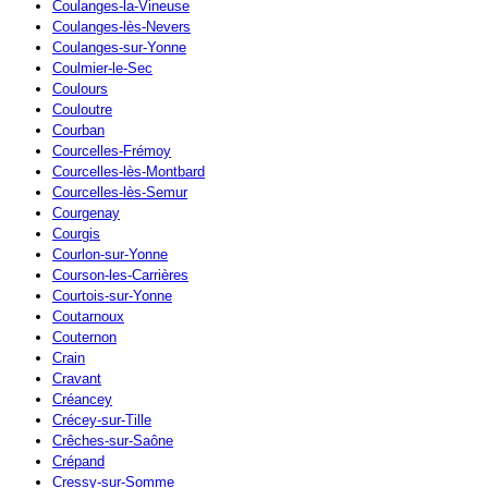
Coulanges-la-Vineuse
Coulanges-lès-Nevers
Coulanges-sur-Yonne
Coulmier-le-Sec
Coulours
Couloutre
Courban
Courcelles-Frémoy
Courcelles-lès-Montbard
Courcelles-lès-Semur
Courgenay
Courgis
Courlon-sur-Yonne
Courson-les-Carrières
Courtois-sur-Yonne
Coutarnoux
Couternon
Crain
Cravant
Créancey
Crécey-sur-Tille
Crêches-sur-Saône
Crépand
Cressy-sur-Somme