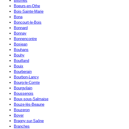
Blismes
Boeurs-en-Othe
Bois-Sainte-Marie
Bona
Boncourt-le-Bois
Bonnard
Bonnay
Bonnencontre
Bosjean
Bouhans
Bouhy
Bouilland
Bouix
Bourberain
Bourbon-Lancy
Bourg-le-Comte
Bourgvilain
Boussenois
Boux-sous-Salmaise
Bouze-lès-Beaune
Bouzeron
Boyer
Bragny-sur-Saône
Branches