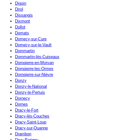
Digoin
Dirol
Dissangis
Dixmont
Dollot
Domats
Domecy-sur-Cure
Domecy-sur-le-Vault
Dommartin
Dommartin-lès-Cuiseaux
Dompierre-en-Morvan
Dompierre-les-Ormes
Dompierre-sur-Nièvre
Donzy
Donzy-le-National
Donzy-le-Pertuis
Dornecy
Dornes
Dracy-le-Fort
Dracy-lès-Couches
Dracy-Saint-Loup
Dracy-sur-Ouanne
Drambon
Druy-Parigny