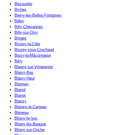
Bézouotte
Biches
Bierry-les-Belles-Fontaines
Billey
Billy-Chevannes
Billy-sur-Oisy
Binges
Bissey-la-Côte
Bissey-sous-Cruchaud
Bissy-la-Mâconnaise
Bitry
Blagny-sur-Vingeanne
Blaisy-Bas
Blaisy-Haut
Blannay
Blanot
Blanot
Blanzy
Bleigny-le-Carreau
Bléneau
Bligny-le-Sec
Bligny-lès-Beaune
Bligny-sur-Ouche