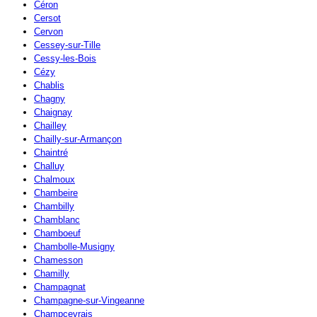
Céron
Cersot
Cervon
Cessey-sur-Tille
Cessy-les-Bois
Cézy
Chablis
Chagny
Chaignay
Chailley
Chailly-sur-Armançon
Chaintré
Challuy
Chalmoux
Chambeire
Chambilly
Chamblanc
Chamboeuf
Chambolle-Musigny
Chamesson
Chamilly
Champagnat
Champagne-sur-Vingeanne
Champcevrais