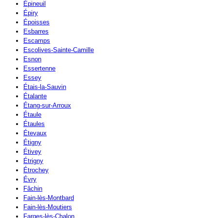
Épineuil
Épiry
Époisses
Esbarres
Escamps
Escolives-Sainte-Camille
Esnon
Essertenne
Essey
Étais-la-Sauvin
Étalante
Étang-sur-Arroux
Étaule
Étaules
Étevaux
Étigny
Étivey
Étrigny
Étrochey
Évry
Fâchin
Fain-lès-Montbard
Fain-lès-Moutiers
Farges-lès-Chalon