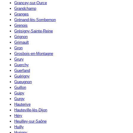
Grancey-sur-Ource
Grandchamp
Granges
Grénand-lès-Sombernon
Grenois
Grésigny-Sainte-Reine
Grignon
Grimault
Gron
Grosbois-en-Montagne
Grury
Guerchy
Guerfand
Guérigny
Gueugnon
Guillon
Guipy
Gurgy
Hauterive
Hauteville-lès-Dijon
Héry
Heuilley-sur-Saône
Huilly
Hurigny