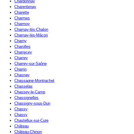
Chardonnay
Charentenay
Charette
Charmes
Charmoy
Charnay-lès-Chalon
Charnay-lès-Mâcon
Charny
Charolles
Charrecey
Charrey
Charrey-sur-Saône
Charrin
Chasnay
Chassagne-Montrachet
Chasselas
Chassey-le-Camp
Chassignelles
Chassigny-sous-Dun
Chassy
Chassy
Chastellux-sur-Cure
Château
Château-Chinon