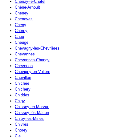
Chenay-le-Châtel
Chêne-Arnoult
Cheney
Chenoves
Cheny
Chéroy
Chéu
Cheuge
Chevagny-les-Chevrières
Chevannes
Chevannes-Changy
Chevenon
Chevigny-en-Valière
Chevillon
Chichée
Chichery
Chiddes
Chigy
Chissey-en-Morvan
Chissey-lès-Mâcon
Chitry-les-Mines
Chivres
Chorey
Ciel