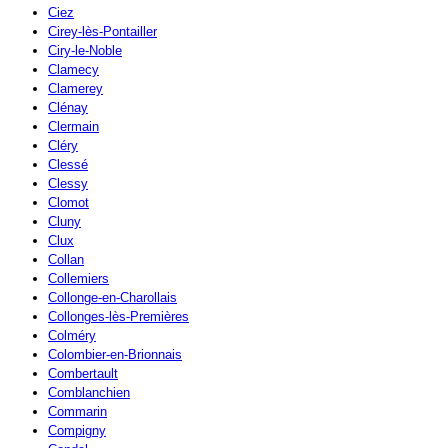
Ciez
Cirey-lès-Pontailler
Ciry-le-Noble
Clamecy
Clamerey
Clénay
Clermain
Cléry
Clessé
Clessy
Clomot
Cluny
Clux
Collan
Collemiers
Collonge-en-Charollais
Collonges-lès-Premières
Colméry
Colombier-en-Brionnais
Combertault
Comblanchien
Commarin
Compigny