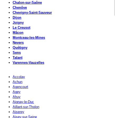
Chalon-sur-Saône
Chenôve
Chevigny-Saint-Sauveur
Dijon
Joigny
Le Creusot
Mâcon
Montceau-les-Mines
Nevers
Quétigny
Sens
Talant
Varennes-Vauzelles
Accolay
Achun
Agencourt
Agey
Ahuy
Aignay-le-Duc
Aillant-sur-Tholon
Aiserey
Aisey-sur-Seine