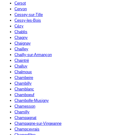
Cersot
Cervon
Cessey-sur-Tille
Cessy-les-Bois
Cézy
Chablis
Chagny
Chaignay
Chailley
Chailly-sur-Armançon
Chaintré
Challuy
Chalmoux
Chambeire
Chambilly
Chamblanc
Chamboeuf
Chambolle-Musigny
Chamesson
Chamilly
Champagnat
Champagne-sur-Vingeanne
Champcevrais
Champdôtre