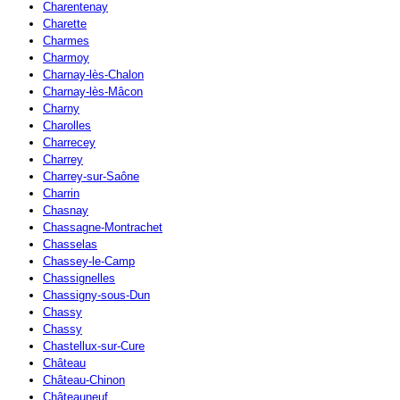
Charentenay
Charette
Charmes
Charmoy
Charnay-lès-Chalon
Charnay-lès-Mâcon
Charny
Charolles
Charrecey
Charrey
Charrey-sur-Saône
Charrin
Chasnay
Chassagne-Montrachet
Chasselas
Chassey-le-Camp
Chassignelles
Chassigny-sous-Dun
Chassy
Chassy
Chastellux-sur-Cure
Château
Château-Chinon
Châteauneuf