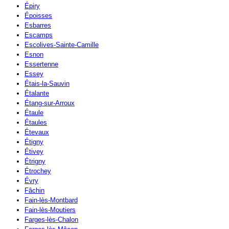
Épiry
Époisses
Esbarres
Escamps
Escolives-Sainte-Camille
Esnon
Essertenne
Essey
Étais-la-Sauvin
Étalante
Étang-sur-Arroux
Étaule
Étaules
Étevaux
Étigny
Étivey
Étrigny
Étrochey
Évry
Fâchin
Fain-lès-Montbard
Fain-lès-Moutiers
Farges-lès-Chalon