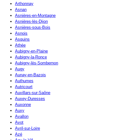
Arthonnay
Asnan
Asnières-en-Montagne
Asnières-lès-Dijon
Asnières-sous-Bois
Asnois
Asquins
Athée
Aubigny-en-Plaine
Aubigny-la-Ronce
Aubigny-lès-Sombernon
Augy
Aunay-en-Bazois
Authumes
Autricourt
Auvillars-sur-Saône
Auxey-Duresses
Auxonne
Auxy
Avallon
Avot
Avril-sur-Loire
Azé