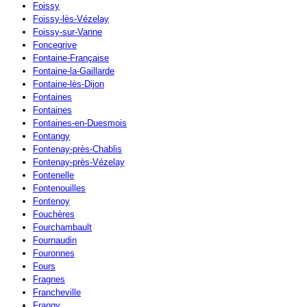
Foissy
Foissy-lès-Vézelay
Foissy-sur-Vanne
Foncegrive
Fontaine-Française
Fontaine-la-Gaillarde
Fontaine-lès-Dijon
Fontaines
Fontaines
Fontaines-en-Duesmois
Fontangy
Fontenay-près-Chablis
Fontenay-près-Vézelay
Fontenelle
Fontenouilles
Fontenoy
Fouchères
Fourchambault
Fournaudin
Fouronnes
Fours
Fragnes
Francheville
Frangy