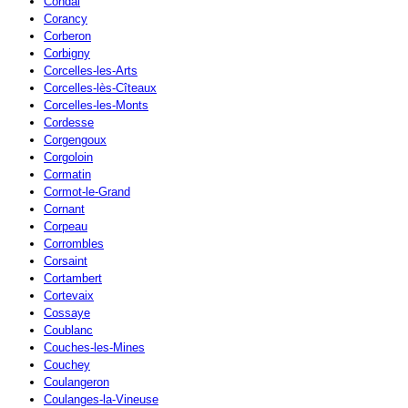
Condal
Corancy
Corberon
Corbigny
Corcelles-les-Arts
Corcelles-lès-Cîteaux
Corcelles-les-Monts
Cordesse
Corgengoux
Corgoloin
Cormatin
Cormot-le-Grand
Cornant
Corpeau
Corrombles
Corsaint
Cortambert
Cortevaix
Cossaye
Coublanc
Couches-les-Mines
Couchey
Coulangeron
Coulanges-la-Vineuse