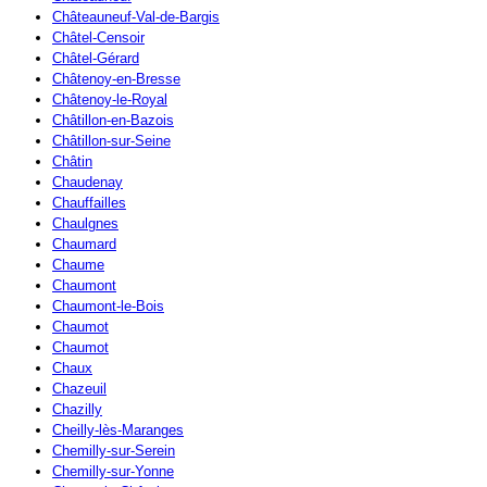
Châteauneuf-Val-de-Bargis
Châtel-Censoir
Châtel-Gérard
Châtenoy-en-Bresse
Châtenoy-le-Royal
Châtillon-en-Bazois
Châtillon-sur-Seine
Châtin
Chaudenay
Chauffailles
Chaulgnes
Chaumard
Chaume
Chaumont
Chaumont-le-Bois
Chaumot
Chaumot
Chaux
Chazeuil
Chazilly
Cheilly-lès-Maranges
Chemilly-sur-Serein
Chemilly-sur-Yonne