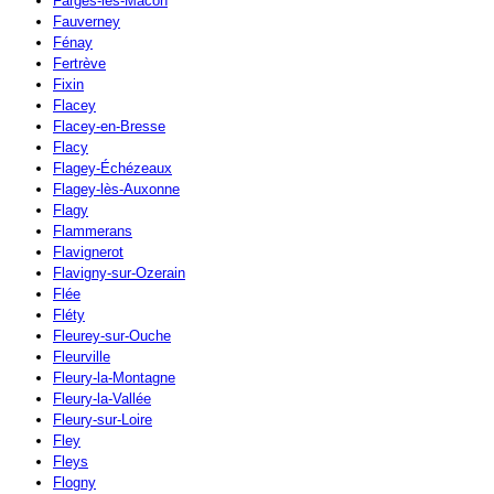
Farges-lès-Mâcon
Fauverney
Fénay
Fertrève
Fixin
Flacey
Flacey-en-Bresse
Flacy
Flagey-Échézeaux
Flagey-lès-Auxonne
Flagy
Flammerans
Flavignerot
Flavigny-sur-Ozerain
Flée
Fléty
Fleurey-sur-Ouche
Fleurville
Fleury-la-Montagne
Fleury-la-Vallée
Fleury-sur-Loire
Fley
Fleys
Flogny