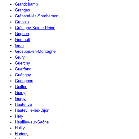
Grandchamp
Granges
Grénand-lès-Sombernon
Grenois
Grésigny-Sainte-Reine
Grignon
Grimault
Gron
Grosbois-en-Montagne
Grury
Guerchy
Guerfand
Guérigny
Gueugnon
Guillon
Guipy
Gurgy
Hauterive
Hauteville-lès-Dijon
Héry
Heuilley-sur-Saône
Huilly
Hurigny