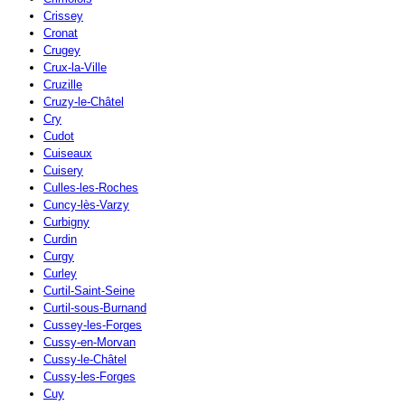
Crissey
Cronat
Crugey
Crux-la-Ville
Cruzille
Cruzy-le-Châtel
Cry
Cudot
Cuiseaux
Cuisery
Culles-les-Roches
Cuncy-lès-Varzy
Curbigny
Curdin
Curgy
Curley
Curtil-Saint-Seine
Curtil-sous-Burnand
Cussey-les-Forges
Cussy-en-Morvan
Cussy-le-Châtel
Cussy-les-Forges
Cuy