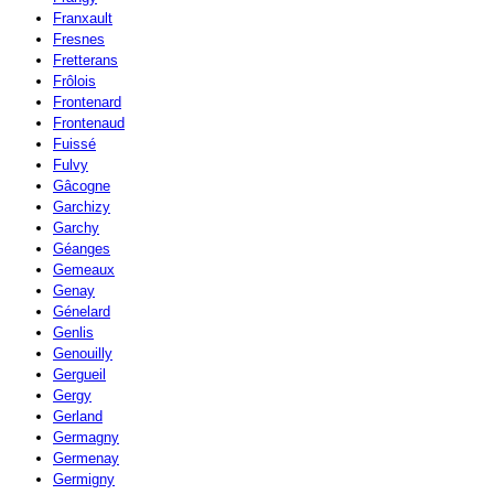
Franxault
Fresnes
Fretterans
Frôlois
Frontenard
Frontenaud
Fuissé
Fulvy
Gâcogne
Garchizy
Garchy
Géanges
Gemeaux
Genay
Génelard
Genlis
Genouilly
Gergueil
Gergy
Gerland
Germagny
Germenay
Germigny