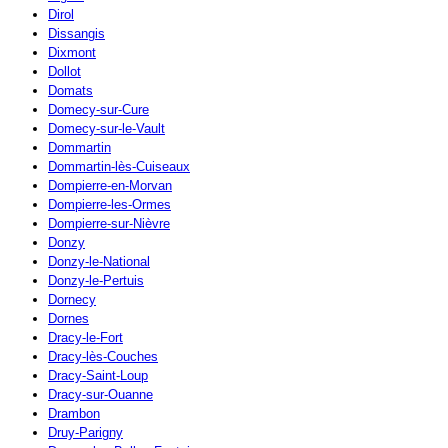
Dirol
Dissangis
Dixmont
Dollot
Domats
Domecy-sur-Cure
Domecy-sur-le-Vault
Dommartin
Dommartin-lès-Cuiseaux
Dompierre-en-Morvan
Dompierre-les-Ormes
Dompierre-sur-Nièvre
Donzy
Donzy-le-National
Donzy-le-Pertuis
Dornecy
Dornes
Dracy-le-Fort
Dracy-lès-Couches
Dracy-Saint-Loup
Dracy-sur-Ouanne
Drambon
Druy-Parigny