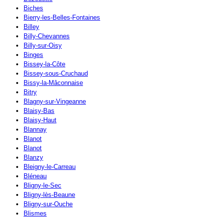
Biches
Bierry-les-Belles-Fontaines
Billey
Billy-Chevannes
Billy-sur-Oisy
Binges
Bissey-la-Côte
Bissey-sous-Cruchaud
Bissy-la-Mâconnaise
Bitry
Blagny-sur-Vingeanne
Blaisy-Bas
Blaisy-Haut
Blannay
Blanot
Blanot
Blanzy
Bleigny-le-Carreau
Bléneau
Bligny-le-Sec
Bligny-lès-Beaune
Bligny-sur-Ouche
Blismes