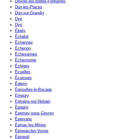
Druyes-les-Belles-Fontaines
Dun-les-Places
Dun-sur-Grandry
Dyé
Dyo
Ébaty
Échalot
Échannay
Échenon
Échevannes
Échevronne
Échigey
Écuelles
Écuisses
Égleny
Égriselles-le-Bocage
Empury
Entrains-sur-Nohain
Épagny
Épernay-sous-Gevrey
Épervans
Épinac-les-Mines
Épineau-les-Voves
Épineuil