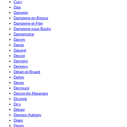
Cuzy
Daix
Damerey
Dampierre-en-Bresse
Dampierre-et-Flée
Dampierre-sous-Bouhy
Dannemoine
Darcey
Darois
Davayé
Decize
Demigny
Dennevy
Détain-et-Bruant
Dettey
Devay
Devrouze
Dezize-lès-Maranges
Diconne
Dicy
Diénay
Diennes-Aubigny
Diges
Digoin