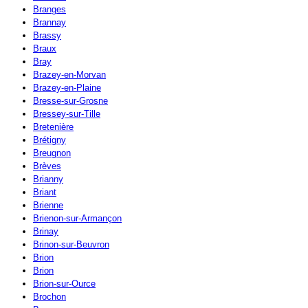
Branges
Brannay
Brassy
Braux
Bray
Brazey-en-Morvan
Brazey-en-Plaine
Bresse-sur-Grosne
Bressey-sur-Tille
Bretenière
Brétigny
Breugnon
Brèves
Brianny
Briant
Brienne
Brienon-sur-Armançon
Brinay
Brinon-sur-Beuvron
Brion
Brion
Brion-sur-Ource
Brochon