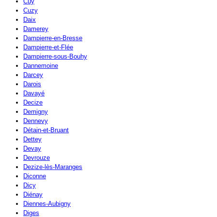
Cuy
Cuzy
Daix
Damerey
Dampierre-en-Bresse
Dampierre-et-Flée
Dampierre-sous-Bouhy
Dannemoine
Darcey
Darois
Davayé
Decize
Demigny
Dennevy
Détain-et-Bruant
Dettey
Devay
Devrouze
Dezize-lès-Maranges
Diconne
Dicy
Diénay
Diennes-Aubigny
Diges