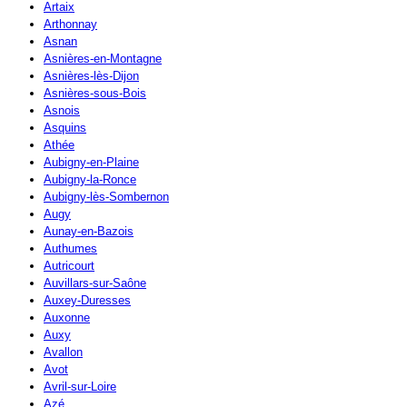
Artaix
Arthonnay
Asnan
Asnières-en-Montagne
Asnières-lès-Dijon
Asnières-sous-Bois
Asnois
Asquins
Athée
Aubigny-en-Plaine
Aubigny-la-Ronce
Aubigny-lès-Sombernon
Augy
Aunay-en-Bazois
Authumes
Autricourt
Auvillars-sur-Saône
Auxey-Duresses
Auxonne
Auxy
Avallon
Avot
Avril-sur-Loire
Azé