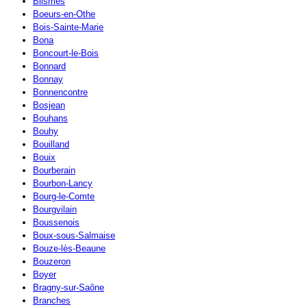
Blismes
Boeurs-en-Othe
Bois-Sainte-Marie
Bona
Boncourt-le-Bois
Bonnard
Bonnay
Bonnencontre
Bosjean
Bouhans
Bouhy
Bouilland
Bouix
Bourberain
Bourbon-Lancy
Bourg-le-Comte
Bourgvilain
Boussenois
Boux-sous-Salmaise
Bouze-lès-Beaune
Bouzeron
Boyer
Bragny-sur-Saône
Branches