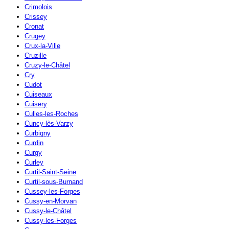
Crimolois
Crissey
Cronat
Crugey
Crux-la-Ville
Cruzille
Cruzy-le-Châtel
Cry
Cudot
Cuiseaux
Cuisery
Culles-les-Roches
Cuncy-lès-Varzy
Curbigny
Curdin
Curgy
Curley
Curtil-Saint-Seine
Curtil-sous-Burnand
Cussey-les-Forges
Cussy-en-Morvan
Cussy-le-Châtel
Cussy-les-Forges