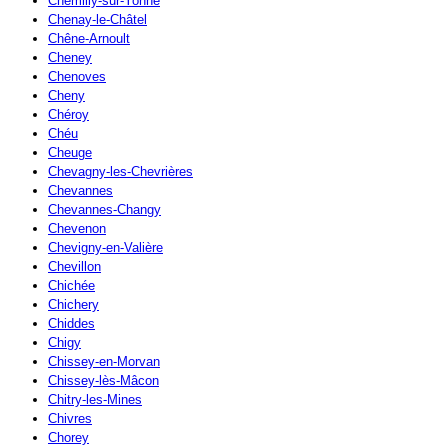
Chemilly-sur-Yonne
Chenay-le-Châtel
Chêne-Arnoult
Cheney
Chenoves
Cheny
Chéroy
Chéu
Cheuge
Chevagny-les-Chevrières
Chevannes
Chevannes-Changy
Chevenon
Chevigny-en-Valière
Chevillon
Chichée
Chichery
Chiddes
Chigy
Chissey-en-Morvan
Chissey-lès-Mâcon
Chitry-les-Mines
Chivres
Chorey