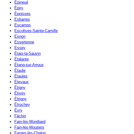
Épineuil
Épiry
Époisses
Esbarres
Escamps
Escolives-Sainte-Camille
Esnon
Essertenne
Essey
Étais-la-Sauvin
Étalante
Étang-sur-Arroux
Étaule
Étaules
Étevaux
Étigny
Étivey
Étrigny
Étrochey
Évry
Fâchin
Fain-lès-Montbard
Fain-lès-Moutiers
Farges-lès-Chalon