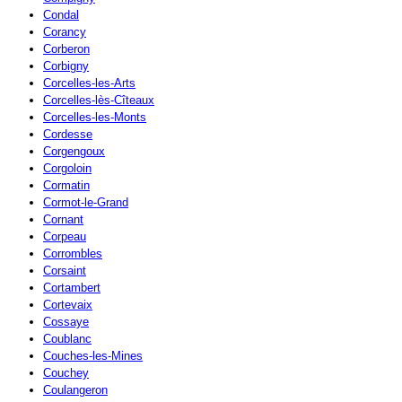
Condal
Corancy
Corberon
Corbigny
Corcelles-les-Arts
Corcelles-lès-Cîteaux
Corcelles-les-Monts
Cordesse
Corgengoux
Corgoloin
Cormatin
Cormot-le-Grand
Cornant
Corpeau
Corrombles
Corsaint
Cortambert
Cortevaix
Cossaye
Coublanc
Couches-les-Mines
Couchey
Coulangeron