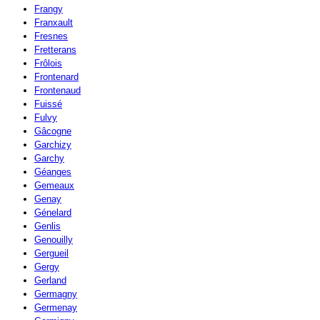
Frangy
Franxault
Fresnes
Fretterans
Frôlois
Frontenard
Frontenaud
Fuissé
Fulvy
Gâcogne
Garchizy
Garchy
Géanges
Gemeaux
Genay
Génelard
Genlis
Genouilly
Gergueil
Gergy
Gerland
Germagny
Germenay