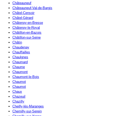
Châteauneuf
Châteauneuf-Val-de-Bargis
Châtel-Censoir
Châtel-Gérard
Châtenoy-en-Bresse
Châtenoy-le-Royal
Châtillon-en-Bazois
Châtillon-sur-Seine
Châtin
Chaudenay
Chauffailles
Chaulgnes
Chaumard
Chaume
Chaumont
Chaumont-le-Bois
Chaumot
Chaumot
Chaux
Chazeuil
Chazilly
Cheilly-lès-Maranges
Chemilly-sur-Serein