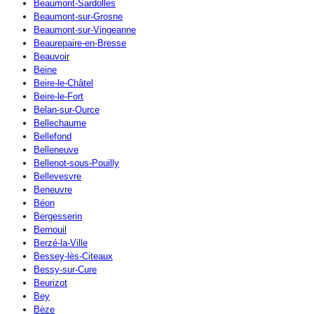
Beaumont-Sardolles
Beaumont-sur-Grosne
Beaumont-sur-Vingeanne
Beaurepaire-en-Bresse
Beauvoir
Beine
Beire-le-Châtel
Beire-le-Fort
Belan-sur-Ource
Bellechaume
Bellefond
Belleneuve
Bellenot-sous-Pouilly
Bellevesvre
Beneuvre
Béon
Bergesserin
Bernouil
Berzé-la-Ville
Bessey-lès-Citeaux
Bessy-sur-Cure
Beurizot
Bey
Bèze