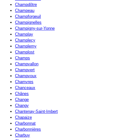
Champdôtre
Champeau
Champforgeuil
Champignelles
Champigny-sur-Yonne
Champlay
Champlecy
Champlemy
Champlost
Champs
Champvallon
Champvert
Champvoux
Chamvres
Chanceaux
Chânes
Change
Changy
Chantenay-Saint-Imbert
Chapaize
Charbonnat
Charbonnières
Charbuy