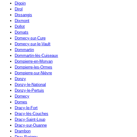
Digoin
Dirol
Dissangis
Dixmont
Dollot
Domats
Domecy-sur-Cure
Domecy-sur-le-Vault
Dommartin
Dommartin-lès-Cuiseaux
Dompierre-en-Morvan
Dompierre-les-Ormes
Dompierre-sur-Nièvre
Donzy
Donzy-le-National
Donzy-le-Pertuis
Dornecy
Dornes
Dracy-le-Fort
Dracy-lès-Couches
Dracy-Saint-Loup
Dracy-sur-Ouanne
Drambon
Druy-Parigny