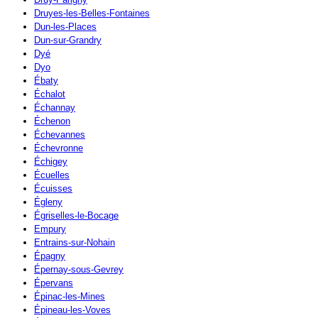
Druyes-les-Belles-Fontaines
Dun-les-Places
Dun-sur-Grandry
Dyé
Dyo
Ébaty
Échalot
Échannay
Échenon
Échevannes
Échevronne
Échigey
Écuelles
Écuisses
Égleny
Égriselles-le-Bocage
Empury
Entrains-sur-Nohain
Épagny
Épernay-sous-Gevrey
Épervans
Épinac-les-Mines
Épineau-les-Voves