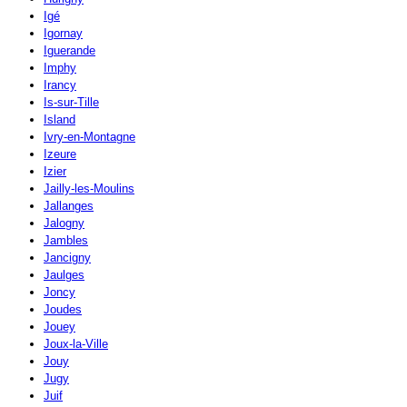
Igé
Igornay
Iguerande
Imphy
Irancy
Is-sur-Tille
Island
Ivry-en-Montagne
Izeure
Izier
Jailly-les-Moulins
Jallanges
Jalogny
Jambles
Jancigny
Jaulges
Joncy
Joudes
Jouey
Joux-la-Ville
Jouy
Jugy
Juif