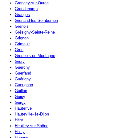
Grancey-sur-Ource
Grandchamp
Granges
Grénand-lès-Sombernon
Grenois
Grésigny-Sainte-Reine
Grignon
Grimault
Gron
Grosbois-en-Montagne
Grury
Guerchy
Guerfand
Guérigny
Gueugnon
Guillon
Guipy
Gurgy
Hauterive
Hauteville-lès-Dijon
Héry
Heuilley-sur-Saône
Huilly
Hurigny