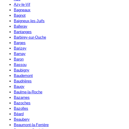
Azy-le-Vif
Bagneaux
Bagnot
Baigneux-les-Juifs
Balleray
Bantanges
Barbirey-sur-Ouche
Barges
Barizey
Barnay
Baron
Bassou
Baubigny
Baudemont
Baudrières
Baugy
Baulme-la-Roche
Bazarnes
Bazoches
Bazolles
Béard
Beaubery
Beaumont-la-Ferrière