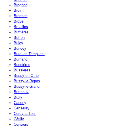
Brognon
Broin
Brosses
Broye
Bruailles
Buffières
Buffon
Bulcy
Buncey
Bure-les-Templiers
Burnand
Bussières
Bussières
Bussy-en-Othe
Bussy-le Repos
Bussy-le-Grand
Butteaux
Buxy
Carisey
Censerey
Cercy-la-Tour
Cérilly
Cerisiers