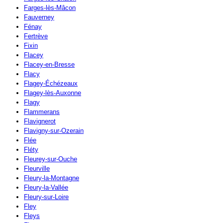
Farges-lès-Mâcon
Fauverney
Fénay
Fertrève
Fixin
Flacey
Flacey-en-Bresse
Flacy
Flagey-Échézeaux
Flagey-lès-Auxonne
Flagy
Flammerans
Flavignerot
Flavigny-sur-Ozerain
Flée
Fléty
Fleurey-sur-Ouche
Fleurville
Fleury-la-Montagne
Fleury-la-Vallée
Fleury-sur-Loire
Fley
Fleys