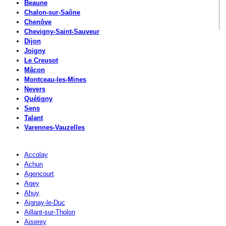
Beaune
Chalon-sur-Saône
Chenôve
Chevigny-Saint-Sauveur
Dijon
Joigny
Le Creusot
Mâcon
Montceau-les-Mines
Nevers
Quétigny
Sens
Talant
Varennes-Vauzelles
Accolay
Achun
Agencourt
Agey
Ahuy
Aignay-le-Duc
Aillant-sur-Tholon
Aiserey