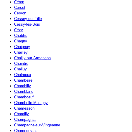
Céron
Cersot
Cervon
Cessey-sur-Tille
Cessy-les-Bois
Cézy
Chablis
Chagny
Chaignay
Chailley
Chailly-sur-Armançon
Chaintré
Challuy
Chalmoux
Chambeire
Chambilly
Chamblanc
Chamboeuf
Chambolle-Musigny
Chamesson
Chamilly
Champagnat
Champagne-sur-Vingeanne
Champcevrais