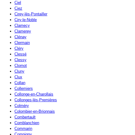
Ciel
Ciez
Cirey-lès-Pontailler
Ciry-le-Noble
Clamecy
Clamerey
Clénay
Clermain
Cléry
Clessé
Clessy
Clomot
Cluny
Clux
Collan
Collemiers
Collonge-en-Charollais
Collonges-lès-Premières
Colméry
Colombier-en-Brionnais
Combertault
Comblanchien
Commarin
Compigny