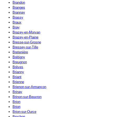
Brandon
Branges
Brannay
Brassy
Braux
Bray
Brazey-en-Morvan
Brazey-en-Plaine
Bresse-sur-Grosne
Bressey-sur-Tille
Bretenière
Brétigny
Breugnon
Brèves
Brianny
Briant
Brienne
Brienon-sur-Armançon
Brinay
Brinon-sur-Beuvron
Brion
Brion
Brion-sur-Ource
Brochon