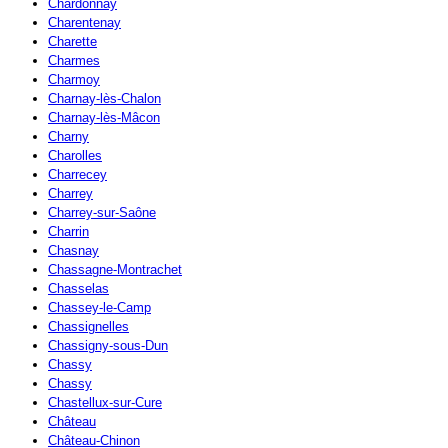
Chardonnay
Charentenay
Charette
Charmes
Charmoy
Charnay-lès-Chalon
Charnay-lès-Mâcon
Charny
Charolles
Charrecey
Charrey
Charrey-sur-Saône
Charrin
Chasnay
Chassagne-Montrachet
Chasselas
Chassey-le-Camp
Chassignelles
Chassigny-sous-Dun
Chassy
Chassy
Chastellux-sur-Cure
Château
Château-Chinon