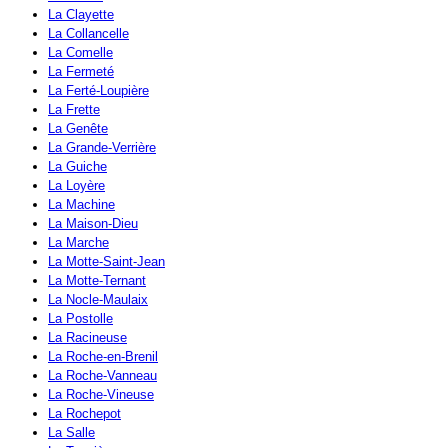
La Clayette
La Collancelle
La Comelle
La Fermeté
La Ferté-Loupière
La Frette
La Genête
La Grande-Verrière
La Guiche
La Loyère
La Machine
La Maison-Dieu
La Marche
La Motte-Saint-Jean
La Motte-Ternant
La Nocle-Maulaix
La Postolle
La Racineuse
La Roche-en-Brenil
La Roche-Vanneau
La Roche-Vineuse
La Rochepot
La Salle