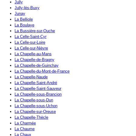
Jully
Jully-lès-Buxy
Junay
La Belliole
La Boulaye
La Bussière-sur-Ouche
La Celle-Saint-Cyr
La Celle-sur-Loire
La Celle-sur-Nièvre
La Chapelle-au-Mans
La Chapelle-de-Bragny
La Chapelle-de-Guinchay
La Chapelle-du-Mont-de-France
La Chapelle-Naude
La Chapelle-Saint-André
La Chapelle-Saint-Sauveur
La Chapelle-sous-Brancion
La Chapelle-sous-Dun
La Chapelle-sous-Uchon
La Chapelle-sur-Oreuse
La Chapelle-Thècle
La Charmée
La Chaume
La Chaux