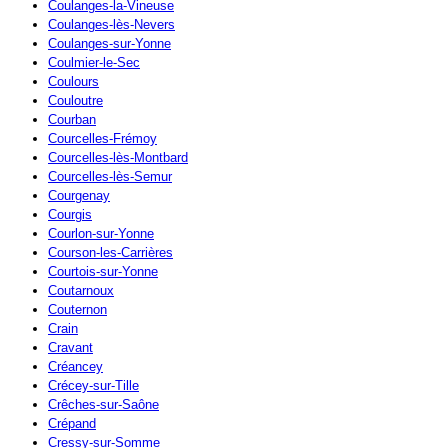
Coulanges-la-Vineuse
Coulanges-lès-Nevers
Coulanges-sur-Yonne
Coulmier-le-Sec
Coulours
Couloutre
Courban
Courcelles-Frémoy
Courcelles-lès-Montbard
Courcelles-lès-Semur
Courgenay
Courgis
Courlon-sur-Yonne
Courson-les-Carrières
Courtois-sur-Yonne
Coutarnoux
Couternon
Crain
Cravant
Créancey
Crécey-sur-Tille
Crêches-sur-Saône
Crépand
Cressy-sur-Somme