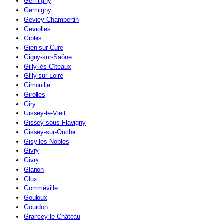
Germigny
Germigny
Gevrey-Chambertin
Gevrolles
Gibles
Gien-sur-Cure
Gigny-sur-Saône
Gilly-lès-Cîteaux
Gilly-sur-Loire
Gimouille
Girolles
Giry
Gissey-le-Vieil
Gissey-sous-Flavigny
Gissey-sur-Ouche
Gisy-les-Nobles
Givry
Givry
Glanon
Glux
Gomméville
Gouloux
Gourdon
Grancey-le-Château