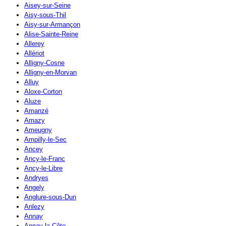
Aisey-sur-Seine
Aisy-sous-Thil
Aisy-sur-Armançon
Alise-Sainte-Reine
Allerey
Allériot
Alligny-Cosne
Alligny-en-Morvan
Alluy
Aloxe-Corton
Aluze
Amanzé
Amazy
Ameugny
Ampilly-le-Sec
Ancey
Ancy-le-Franc
Ancy-le-Libre
Andryes
Angely
Anglure-sous-Dun
Anlezy
Annay
Annay-la-Côte