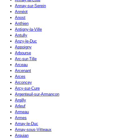
Annay-sur-Serein
Annéot
Anost
Anthien
Antigny-la-Ville
Antully
Anzy-le-Duc
Appoigny
Arbourse
Arc-sur-Tille
Arceau
Arcenant
Arces
Arconcey
Arcy-sur-Cure
Argenteuil-sur-Armançon
Argilly
Arleuf
Armeau
Armes
Arnay-le-Duc
Arnay-sous-Vitteaux
Arquian