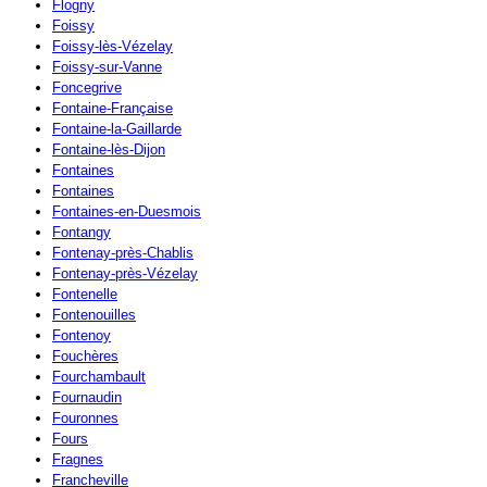
Flogny
Foissy
Foissy-lès-Vézelay
Foissy-sur-Vanne
Foncegrive
Fontaine-Française
Fontaine-la-Gaillarde
Fontaine-lès-Dijon
Fontaines
Fontaines
Fontaines-en-Duesmois
Fontangy
Fontenay-près-Chablis
Fontenay-près-Vézelay
Fontenelle
Fontenouilles
Fontenoy
Fouchères
Fourchambault
Fournaudin
Fouronnes
Fours
Fragnes
Francheville