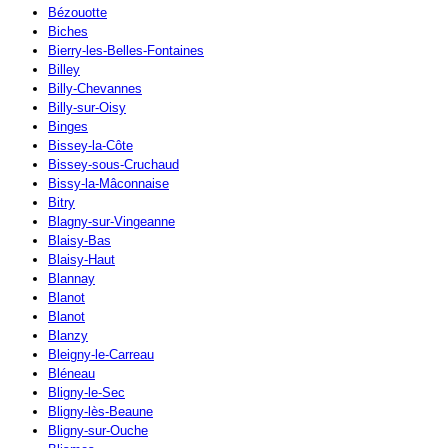
Bézouotte
Biches
Bierry-les-Belles-Fontaines
Billey
Billy-Chevannes
Billy-sur-Oisy
Binges
Bissey-la-Côte
Bissey-sous-Cruchaud
Bissy-la-Mâconnaise
Bitry
Blagny-sur-Vingeanne
Blaisy-Bas
Blaisy-Haut
Blannay
Blanot
Blanot
Blanzy
Bleigny-le-Carreau
Bléneau
Bligny-le-Sec
Bligny-lès-Beaune
Bligny-sur-Ouche