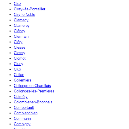
Ciez
Cirey-lès-Pontailler
Ciry-le-Noble
Clamecy
Clamerey
Clénay
Clermain
Cléry
Clessé
Clessy
Clomot
Cluny
Clux
Collan
Collemiers
Collonge-en-Charollais
Collonges-lès-Premières
Colméry
Colombier-en-Brionnais
Combertault
Comblanchien
Commarin
Compigny