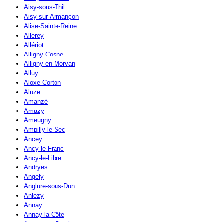
Aisy-sous-Thil
Aisy-sur-Armançon
Alise-Sainte-Reine
Allerey
Allériot
Alligny-Cosne
Alligny-en-Morvan
Alluy
Aloxe-Corton
Aluze
Amanzé
Amazy
Ameugny
Ampilly-le-Sec
Ancey
Ancy-le-Franc
Ancy-le-Libre
Andryes
Angely
Anglure-sous-Dun
Anlezy
Annay
Annay-la-Côte