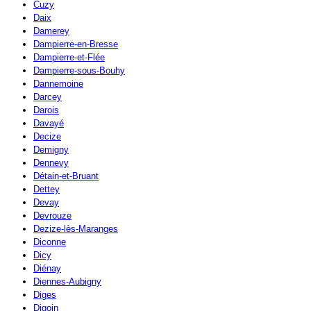
Cuzy
Daix
Damerey
Dampierre-en-Bresse
Dampierre-et-Flée
Dampierre-sous-Bouhy
Dannemoine
Darcey
Darois
Davayé
Decize
Demigny
Dennevy
Détain-et-Bruant
Dettey
Devay
Devrouze
Dezize-lès-Maranges
Diconne
Dicy
Diénay
Diennes-Aubigny
Diges
Digoin