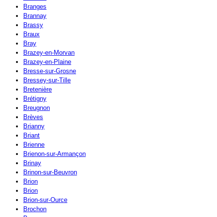
Branges
Brannay
Brassy
Braux
Bray
Brazey-en-Morvan
Brazey-en-Plaine
Bresse-sur-Grosne
Bressey-sur-Tille
Bretenière
Brétigny
Breugnon
Brèves
Brianny
Briant
Brienne
Brienon-sur-Armançon
Brinay
Brinon-sur-Beuvron
Brion
Brion
Brion-sur-Ource
Brochon