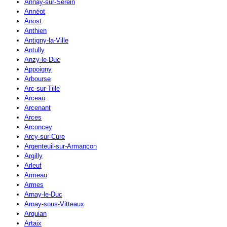
Annay-sur-Serein
Annéot
Anost
Anthien
Antigny-la-Ville
Antully
Anzy-le-Duc
Appoigny
Arbourse
Arc-sur-Tille
Arceau
Arcenant
Arces
Arconcey
Arcy-sur-Cure
Argenteuil-sur-Armançon
Argilly
Arleuf
Armeau
Armes
Arnay-le-Duc
Arnay-sous-Vitteaux
Arquian
Artaix