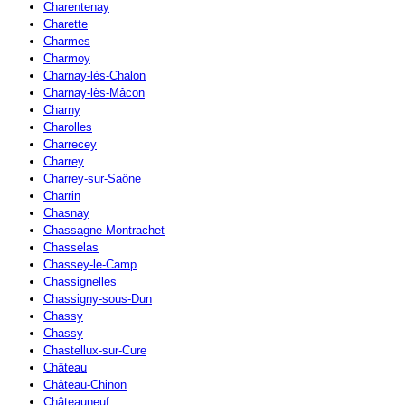
Charentenay
Charette
Charmes
Charmoy
Charnay-lès-Chalon
Charnay-lès-Mâcon
Charny
Charolles
Charrecey
Charrey
Charrey-sur-Saône
Charrin
Chasnay
Chassagne-Montrachet
Chasselas
Chassey-le-Camp
Chassignelles
Chassigny-sous-Dun
Chassy
Chassy
Chastellux-sur-Cure
Château
Château-Chinon
Châteauneuf