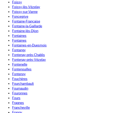
Foissy
Foissy-lès-Vézelay
Foissy-sur-Vanne
Foncegrive
Fontaine-Française
Fontaine-la-Gaillarde
Fontaine-lès-Dijon
Fontaines
Fontaines
Fontaines-en-Duesmois
Fontangy
Fontenay-près-Chablis
Fontenay-près-Vézelay
Fontenelle
Fontenouilles
Fontenoy
Fouchères
Fourchambault
Fournaudin
Fouronnes
Fours
Fragnes
Francheville
Frangy