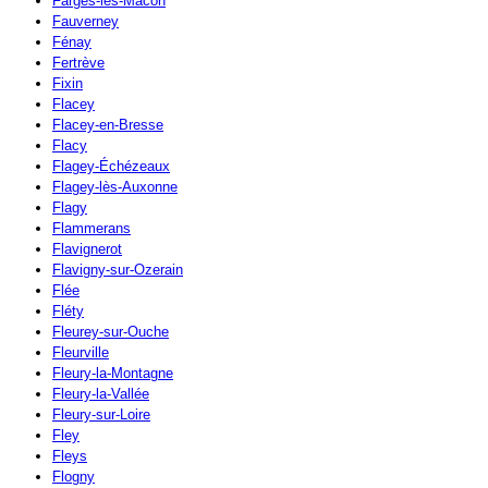
Farges-lès-Mâcon
Fauverney
Fénay
Fertrève
Fixin
Flacey
Flacey-en-Bresse
Flacy
Flagey-Échézeaux
Flagey-lès-Auxonne
Flagy
Flammerans
Flavignerot
Flavigny-sur-Ozerain
Flée
Fléty
Fleurey-sur-Ouche
Fleurville
Fleury-la-Montagne
Fleury-la-Vallée
Fleury-sur-Loire
Fley
Fleys
Flogny