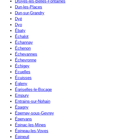
Druyes-les-Belles-Fontaines
Dun-les-Places
Dun-sur-Grandry
Dyé
Dyo
Ébaty
Échalot
Échannay
Échenon
Échevannes
Échevronne
Échigey
Écuelles
Écuisses
Égleny
Égriselles-le-Bocage
Empury
Entrains-sur-Nohain
Épagny
Épernay-sous-Gevrey
Épervans
Épinac-les-Mines
Épineau-les-Voves
Épineuil