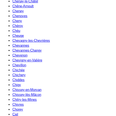
Chenay-le-Châtel
Chêne-Arnoult
Cheney
Chenoves
Cheny
Chéroy
Chéu
Cheuge
Chevagny-les-Chevrières
Chevannes
Chevannes-Changy
Chevenon
Chevigny-en-Valière
Chevillon
Chichée
Chichery
Chiddes
Chigy
Chissey-en-Morvan
Chissey-lès-Mâcon
Chitry-les-Mines
Chivres
Chorey
Ciel