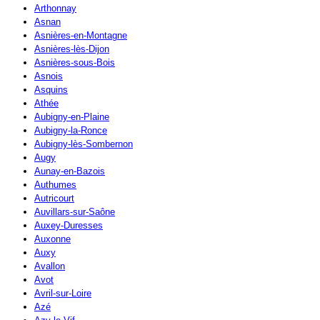
Arthonnay
Asnan
Asnières-en-Montagne
Asnières-lès-Dijon
Asnières-sous-Bois
Asnois
Asquins
Athée
Aubigny-en-Plaine
Aubigny-la-Ronce
Aubigny-lès-Sombernon
Augy
Aunay-en-Bazois
Authumes
Autricourt
Auvillars-sur-Saône
Auxey-Duresses
Auxonne
Auxy
Avallon
Avot
Avril-sur-Loire
Azé