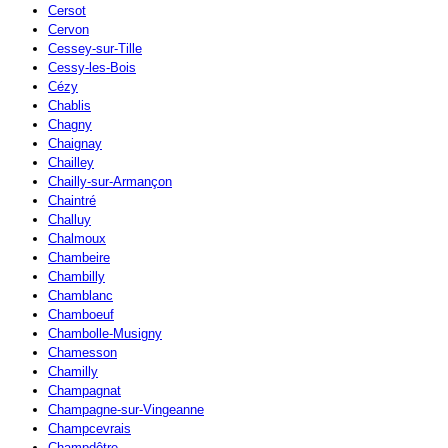
Cersot
Cervon
Cessey-sur-Tille
Cessy-les-Bois
Cézy
Chablis
Chagny
Chaignay
Chailley
Chailly-sur-Armançon
Chaintré
Challuy
Chalmoux
Chambeire
Chambilly
Chamblanc
Chamboeuf
Chambolle-Musigny
Chamesson
Chamilly
Champagnat
Champagne-sur-Vingeanne
Champcevrais
Champdôtre