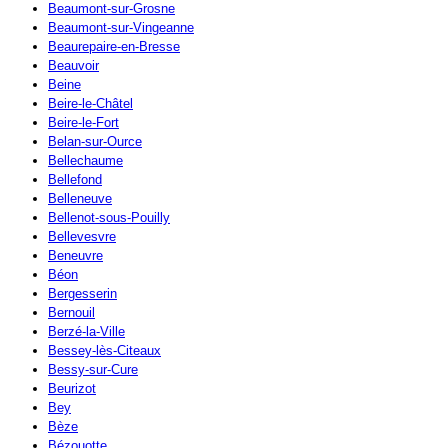
Beaumont-sur-Grosne
Beaumont-sur-Vingeanne
Beaurepaire-en-Bresse
Beauvoir
Beine
Beire-le-Châtel
Beire-le-Fort
Belan-sur-Ource
Bellechaume
Bellefond
Belleneuve
Bellenot-sous-Pouilly
Bellevesvre
Beneuvre
Béon
Bergesserin
Bernouil
Berzé-la-Ville
Bessey-lès-Citeaux
Bessy-sur-Cure
Beurizot
Bey
Bèze
Bézouotte