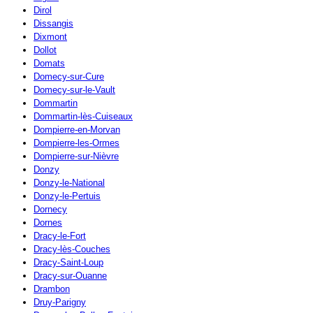
Dirol
Dissangis
Dixmont
Dollot
Domats
Domecy-sur-Cure
Domecy-sur-le-Vault
Dommartin
Dommartin-lès-Cuiseaux
Dompierre-en-Morvan
Dompierre-les-Ormes
Dompierre-sur-Nièvre
Donzy
Donzy-le-National
Donzy-le-Pertuis
Dornecy
Dornes
Dracy-le-Fort
Dracy-lès-Couches
Dracy-Saint-Loup
Dracy-sur-Ouanne
Drambon
Druy-Parigny