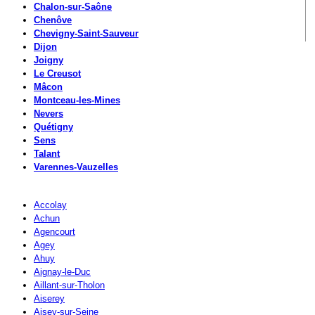
Chalon-sur-Saône
Chenôve
Chevigny-Saint-Sauveur
Dijon
Joigny
Le Creusot
Mâcon
Montceau-les-Mines
Nevers
Quétigny
Sens
Talant
Varennes-Vauzelles
Accolay
Achun
Agencourt
Agey
Ahuy
Aignay-le-Duc
Aillant-sur-Tholon
Aiserey
Aisey-sur-Seine