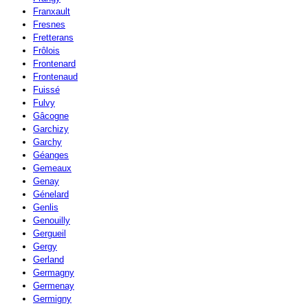
Franxault
Fresnes
Fretterans
Frôlois
Frontenard
Frontenaud
Fuissé
Fulvy
Gâcogne
Garchizy
Garchy
Géanges
Gemeaux
Genay
Génelard
Genlis
Genouilly
Gergueil
Gergy
Gerland
Germagny
Germenay
Germigny