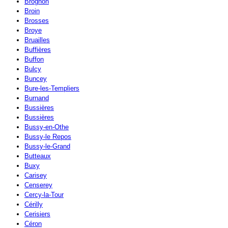
Brognon
Broin
Brosses
Broye
Bruailles
Buffières
Buffon
Bulcy
Buncey
Bure-les-Templiers
Burnand
Bussières
Bussières
Bussy-en-Othe
Bussy-le Repos
Bussy-le-Grand
Butteaux
Buxy
Carisey
Censerey
Cercy-la-Tour
Cérilly
Cerisiers
Céron