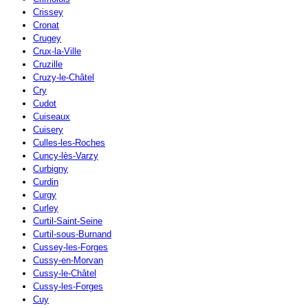
Crissey
Cronat
Crugey
Crux-la-Ville
Cruzille
Cruzy-le-Châtel
Cry
Cudot
Cuiseaux
Cuisery
Culles-les-Roches
Cuncy-lès-Varzy
Curbigny
Curdin
Curgy
Curley
Curtil-Saint-Seine
Curtil-sous-Burnand
Cussey-les-Forges
Cussy-en-Morvan
Cussy-le-Châtel
Cussy-les-Forges
Cuy