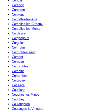
Condal
Corancy
Corberon
Corbigny
Corcelles-les-Arts
Corcelles-lès-Cîteaux
Corcelles-les-Monts
Cordesse
Corgengoux
Corgoloin
Cormatin
Cormot-le-Grand
Cornant
Corpeau
Corrombles
Corsaint
Cortambert
Cortevaix
Cossaye
Coublanc
Couches-les-Mines
Couchey
Coulangeron
Coulanges-la-Vineuse