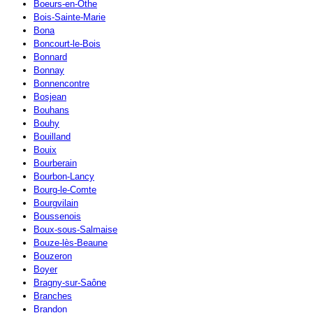
Boeurs-en-Othe
Bois-Sainte-Marie
Bona
Boncourt-le-Bois
Bonnard
Bonnay
Bonnencontre
Bosjean
Bouhans
Bouhy
Bouilland
Bouix
Bourberain
Bourbon-Lancy
Bourg-le-Comte
Bourgvilain
Boussenois
Boux-sous-Salmaise
Bouze-lès-Beaune
Bouzeron
Boyer
Bragny-sur-Saône
Branches
Brandon