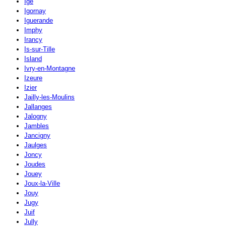
Igé
Igornay
Iguerande
Imphy
Irancy
Is-sur-Tille
Island
Ivry-en-Montagne
Izeure
Izier
Jailly-les-Moulins
Jallanges
Jalogny
Jambles
Jancigny
Jaulges
Joncy
Joudes
Jouey
Joux-la-Ville
Jouy
Jugy
Juif
Jully