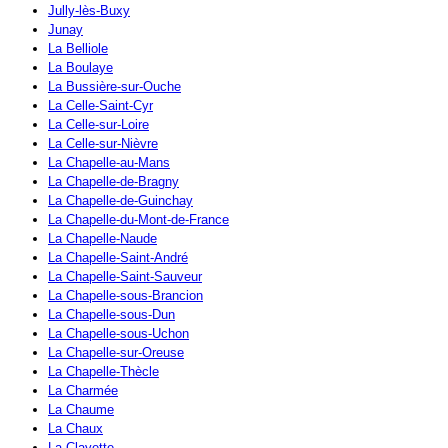
Jully-lès-Buxy
Junay
La Belliole
La Boulaye
La Bussière-sur-Ouche
La Celle-Saint-Cyr
La Celle-sur-Loire
La Celle-sur-Nièvre
La Chapelle-au-Mans
La Chapelle-de-Bragny
La Chapelle-de-Guinchay
La Chapelle-du-Mont-de-France
La Chapelle-Naude
La Chapelle-Saint-André
La Chapelle-Saint-Sauveur
La Chapelle-sous-Brancion
La Chapelle-sous-Dun
La Chapelle-sous-Uchon
La Chapelle-sur-Oreuse
La Chapelle-Thècle
La Charmée
La Chaume
La Chaux
La Clayette