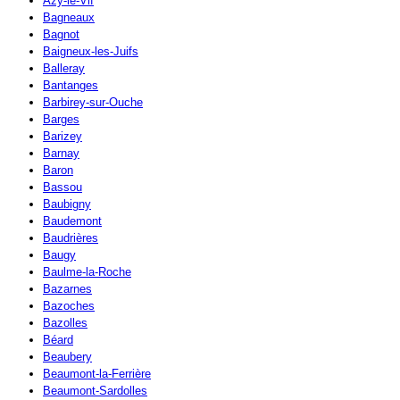
Azy-le-Vif
Bagneaux
Bagnot
Baigneux-les-Juifs
Balleray
Bantanges
Barbirey-sur-Ouche
Barges
Barizey
Barnay
Baron
Bassou
Baubigny
Baudemont
Baudrières
Baugy
Baulme-la-Roche
Bazarnes
Bazoches
Bazolles
Béard
Beaubery
Beaumont-la-Ferrière
Beaumont-Sardolles