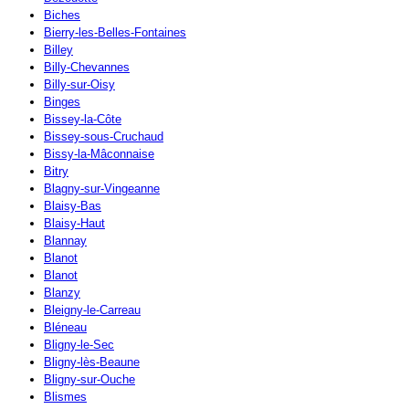
Biches
Bierry-les-Belles-Fontaines
Billey
Billy-Chevannes
Billy-sur-Oisy
Binges
Bissey-la-Côte
Bissey-sous-Cruchaud
Bissy-la-Mâconnaise
Bitry
Blagny-sur-Vingeanne
Blaisy-Bas
Blaisy-Haut
Blannay
Blanot
Blanot
Blanzy
Bleigny-le-Carreau
Bléneau
Bligny-le-Sec
Bligny-lès-Beaune
Bligny-sur-Ouche
Blismes