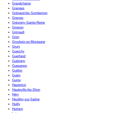
Grandchamp
Granges
Grénand-lès-Sombernon
Grenois
Grésigny-Sainte-Reine
Grignon
Grimault
Gron
Grosbois-en-Montagne
Grury
Guerchy
Guerfand
Guérigny
Gueugnon
Guillon
Guipy
Gurgy
Hauterive
Hauteville-lès-Dijon
Héry
Heuilley-sur-Saône
Huilly
Hurigny