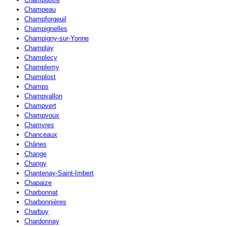
Champeau
Champforgeuil
Champignelles
Champigny-sur-Yonne
Champlay
Champlecy
Champlemy
Champlost
Champs
Champvallon
Champvert
Champvoux
Chamvres
Chanceaux
Chânes
Change
Changy
Chantenay-Saint-Imbert
Chapaize
Charbonnat
Charbonnières
Charbuy
Chardonnay