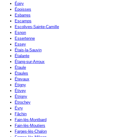
Épiry
Époisses
Esbarres
Escamps
Escolives-Sainte-Camille
Esnon
Essertenne
Essey
Étais-la-Sauvin
Étalante
Étang-sur-Arroux
Étaule
Étaules
Étevaux
Étigny
Étivey
Étrigny
Étrochey
Évry
Fâchin
Fain-lès-Montbard
Fain-lès-Moutiers
Farges-lès-Chalon