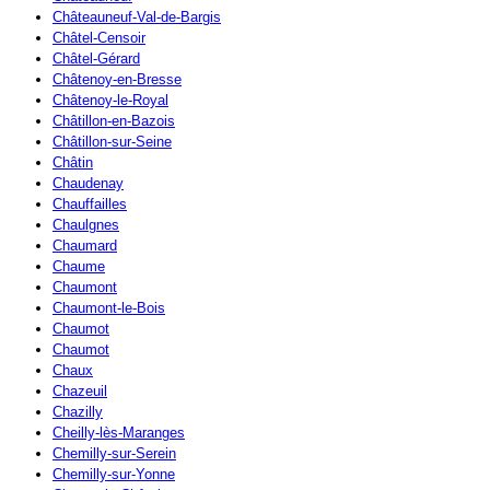
Châteauneuf-Val-de-Bargis
Châtel-Censoir
Châtel-Gérard
Châtenoy-en-Bresse
Châtenoy-le-Royal
Châtillon-en-Bazois
Châtillon-sur-Seine
Châtin
Chaudenay
Chauffailles
Chaulgnes
Chaumard
Chaume
Chaumont
Chaumont-le-Bois
Chaumot
Chaumot
Chaux
Chazeuil
Chazilly
Cheilly-lès-Maranges
Chemilly-sur-Serein
Chemilly-sur-Yonne