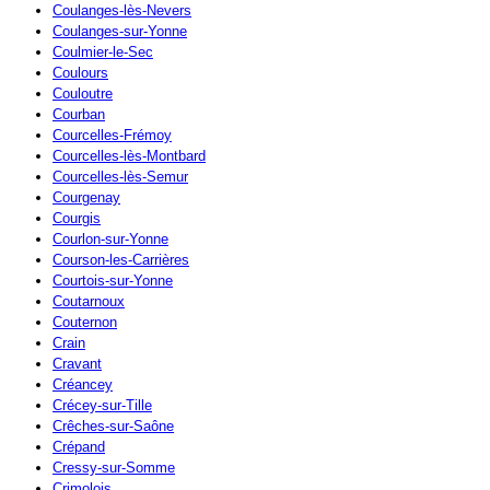
Coulanges-lès-Nevers
Coulanges-sur-Yonne
Coulmier-le-Sec
Coulours
Couloutre
Courban
Courcelles-Frémoy
Courcelles-lès-Montbard
Courcelles-lès-Semur
Courgenay
Courgis
Courlon-sur-Yonne
Courson-les-Carrières
Courtois-sur-Yonne
Coutarnoux
Couternon
Crain
Cravant
Créancey
Crécey-sur-Tille
Crêches-sur-Saône
Crépand
Cressy-sur-Somme
Crimolois