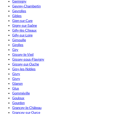
Germigny
Gevrey-Chambertin
Gevrolles
Gibles
Gien-sur-Cure
Gigny-sur-Saône
Gilly-lès-Cîteaux
Gilly-sur-Loire
Gimouille
Girolles
Giry
Gissey-le-Vieil
Gissey-sous-Flavigny
Gissey-sur-Ouche
Gisy-les-Nobles
Givry
Givry
Glanon
Glux
Gomméville
Gouloux
Gourdon
Grancey-le-Château
Grancey-sur-Ource