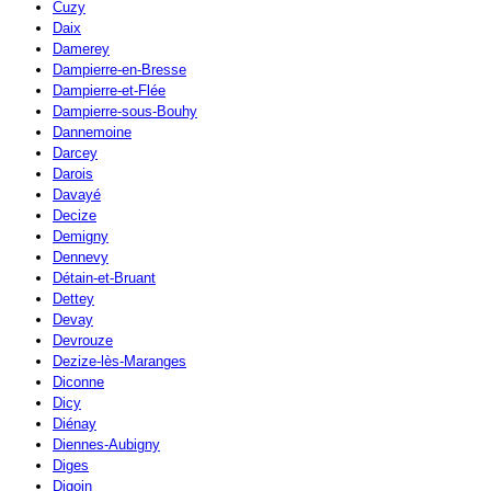
Cuzy
Daix
Damerey
Dampierre-en-Bresse
Dampierre-et-Flée
Dampierre-sous-Bouhy
Dannemoine
Darcey
Darois
Davayé
Decize
Demigny
Dennevy
Détain-et-Bruant
Dettey
Devay
Devrouze
Dezize-lès-Maranges
Diconne
Dicy
Diénay
Diennes-Aubigny
Diges
Digoin