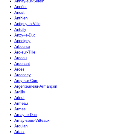
Annay-sur-Serein
Annéot
Anost
Anthien
Antigny-la-Ville
Antully
Anzy-le-Duc
Appoigny
Arbourse
Arc-sur-Tille
Arceau
Arcenant
Arces
Arconcey
Arcy-sur-Cure
Argenteuil-sur-Armançon
Argilly
Arleuf
Armeau
Armes
Arnay-le-Duc
Arnay-sous-Vitteaux
Arquian
Artaix