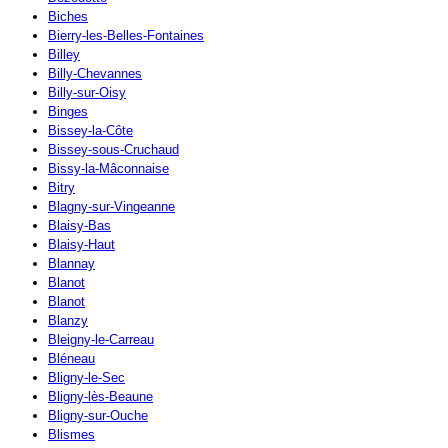
Biches
Bierry-les-Belles-Fontaines
Billey
Billy-Chevannes
Billy-sur-Oisy
Binges
Bissey-la-Côte
Bissey-sous-Cruchaud
Bissy-la-Mâconnaise
Bitry
Blagny-sur-Vingeanne
Blaisy-Bas
Blaisy-Haut
Blannay
Blanot
Blanot
Blanzy
Bleigny-le-Carreau
Bléneau
Bligny-le-Sec
Bligny-lès-Beaune
Bligny-sur-Ouche
Blismes