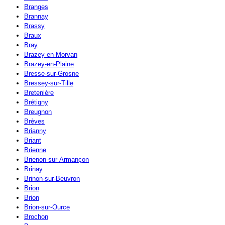
Branges
Brannay
Brassy
Braux
Bray
Brazey-en-Morvan
Brazey-en-Plaine
Bresse-sur-Grosne
Bressey-sur-Tille
Bretenière
Brétigny
Breugnon
Brèves
Brianny
Briant
Brienne
Brienon-sur-Armançon
Brinay
Brinon-sur-Beuvron
Brion
Brion
Brion-sur-Ource
Brochon