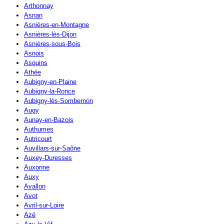
Arthonnay
Asnan
Asnières-en-Montagne
Asnières-lès-Dijon
Asnières-sous-Bois
Asnois
Asquins
Athée
Aubigny-en-Plaine
Aubigny-la-Ronce
Aubigny-lès-Sombernon
Augy
Aunay-en-Bazois
Authumes
Autricourt
Auvillars-sur-Saône
Auxey-Duresses
Auxonne
Auxy
Avallon
Avot
Avril-sur-Loire
Azé