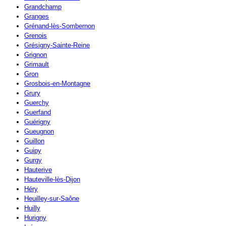
Grandchamp
Granges
Grénand-lès-Sombernon
Grenois
Grésigny-Sainte-Reine
Grignon
Grimault
Gron
Grosbois-en-Montagne
Grury
Guerchy
Guerfand
Guérigny
Gueugnon
Guillon
Guipy
Gurgy
Hauterive
Hauteville-lès-Dijon
Héry
Heuilley-sur-Saône
Huilly
Hurigny