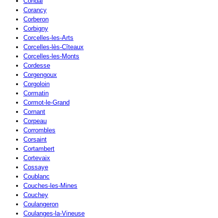
Condal
Corancy
Corberon
Corbigny
Corcelles-les-Arts
Corcelles-lès-Cîteaux
Corcelles-les-Monts
Cordesse
Corgengoux
Corgoloin
Cormatin
Cormot-le-Grand
Cornant
Corpeau
Corrombles
Corsaint
Cortambert
Cortevaix
Cossaye
Coublanc
Couches-les-Mines
Couchey
Coulangeron
Coulanges-la-Vineuse