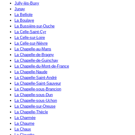
Jully-lès-Buxy
Junay
La Belliole
La Boulaye
La Bussière-sur-Ouche
La Celle-Saint-Cyr
La Celle-sur-Loire
La Celle-sur-Nièvre
La Chapelle-au-Mans
La Chapelle-de-Bragny
La Chapelle-de-Guinchay
La Chapelle-du-Mont-de-France
La Chapelle-Naude
La Chapelle-Saint-André
La Chapelle-Saint-Sauveur
La Chapelle-sous-Brancion
La Chapelle-sous-Dun
La Chapelle-sous-Uchon
La Chapelle-sur-Oreuse
La Chapelle-Thècle
La Charmée
La Chaume
La Chaux
La Clayette