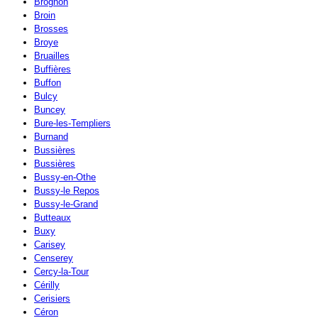
Brognon
Broin
Brosses
Broye
Bruailles
Buffières
Buffon
Bulcy
Buncey
Bure-les-Templiers
Burnand
Bussières
Bussières
Bussy-en-Othe
Bussy-le Repos
Bussy-le-Grand
Butteaux
Buxy
Carisey
Censerey
Cercy-la-Tour
Cérilly
Cerisiers
Céron