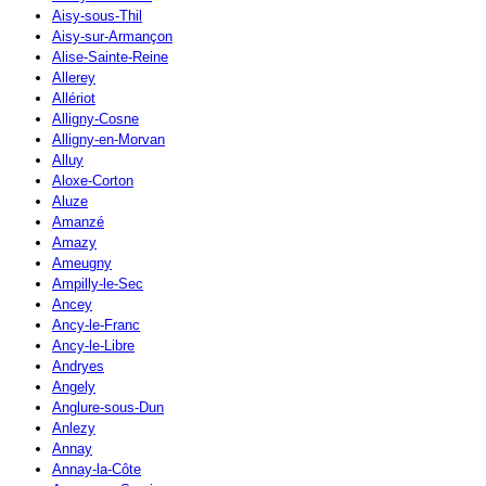
Aisy-sous-Thil
Aisy-sur-Armançon
Alise-Sainte-Reine
Allerey
Allériot
Alligny-Cosne
Alligny-en-Morvan
Alluy
Aloxe-Corton
Aluze
Amanzé
Amazy
Ameugny
Ampilly-le-Sec
Ancey
Ancy-le-Franc
Ancy-le-Libre
Andryes
Angely
Anglure-sous-Dun
Anlezy
Annay
Annay-la-Côte