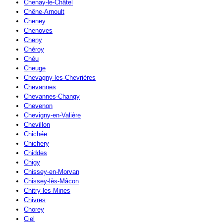
Chenay-le-Châtel
Chêne-Arnoult
Cheney
Chenoves
Cheny
Chéroy
Chéu
Cheuge
Chevagny-les-Chevrières
Chevannes
Chevannes-Changy
Chevenon
Chevigny-en-Valière
Chevillon
Chichée
Chichery
Chiddes
Chigy
Chissey-en-Morvan
Chissey-lès-Mâcon
Chitry-les-Mines
Chivres
Chorey
Ciel