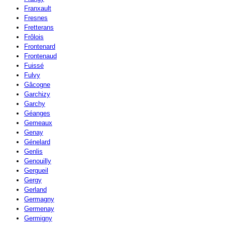
Franxault
Fresnes
Fretterans
Frôlois
Frontenard
Frontenaud
Fuissé
Fulvy
Gâcogne
Garchizy
Garchy
Géanges
Gemeaux
Genay
Génelard
Genlis
Genouilly
Gergueil
Gergy
Gerland
Germagny
Germenay
Germigny