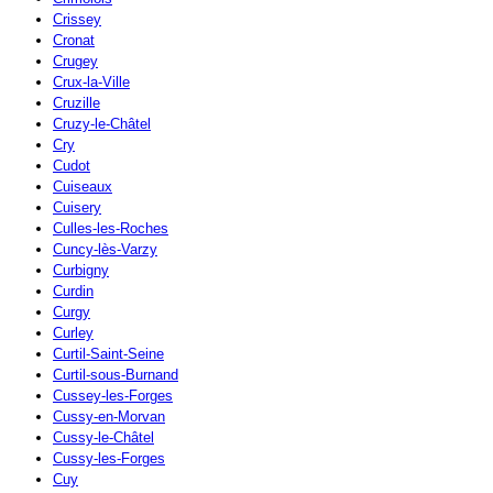
Crissey
Cronat
Crugey
Crux-la-Ville
Cruzille
Cruzy-le-Châtel
Cry
Cudot
Cuiseaux
Cuisery
Culles-les-Roches
Cuncy-lès-Varzy
Curbigny
Curdin
Curgy
Curley
Curtil-Saint-Seine
Curtil-sous-Burnand
Cussey-les-Forges
Cussy-en-Morvan
Cussy-le-Châtel
Cussy-les-Forges
Cuy