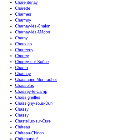
Charentenay
Charette
Charmes
Charmoy
Charnay-lès-Chalon
Charnay-lès-Mâcon
Charny
Charolles
Charrecey
Charrey
Charrey-sur-Saône
Charrin
Chasnay
Chassagne-Montrachet
Chasselas
Chassey-le-Camp
Chassignelles
Chassigny-sous-Dun
Chassy
Chassy
Chastellux-sur-Cure
Château
Château-Chinon
Châteauneuf