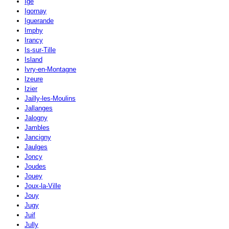
Igé
Igornay
Iguerande
Imphy
Irancy
Is-sur-Tille
Island
Ivry-en-Montagne
Izeure
Izier
Jailly-les-Moulins
Jallanges
Jalogny
Jambles
Jancigny
Jaulges
Joncy
Joudes
Jouey
Joux-la-Ville
Jouy
Jugy
Juif
Jully