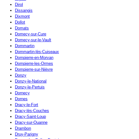
Dirol
Dissangis
Dixmont
Dollot
Domats
Domecy-sur-Cure
Domecy-sur-le-Vault
Dommartin
Dommartin-lès-Cuiseaux
Dompierre-en-Morvan
Dompierre-les-Ormes
Dompierre-sur-Nièvre
Donzy
Donzy-le-National
Donzy-le-Pertuis
Dornecy
Dornes
Dracy-le-Fort
Dracy-lès-Couches
Dracy-Saint-Loup
Dracy-sur-Ouanne
Drambon
Druy-Parigny