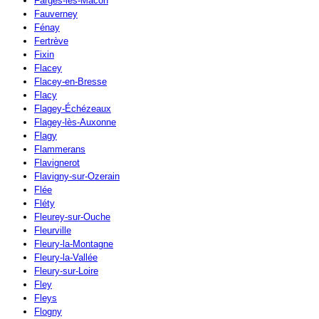
Farges-lès-Mâcon
Fauverney
Fénay
Fertrève
Fixin
Flacey
Flacey-en-Bresse
Flacy
Flagey-Échézeaux
Flagey-lès-Auxonne
Flagy
Flammerans
Flavignerot
Flavigny-sur-Ozerain
Flée
Fléty
Fleurey-sur-Ouche
Fleurville
Fleury-la-Montagne
Fleury-la-Vallée
Fleury-sur-Loire
Fley
Fleys
Flogny