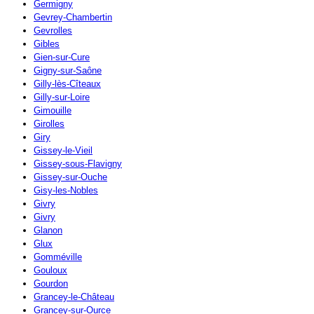
Germigny
Gevrey-Chambertin
Gevrolles
Gibles
Gien-sur-Cure
Gigny-sur-Saône
Gilly-lès-Cîteaux
Gilly-sur-Loire
Gimouille
Girolles
Giry
Gissey-le-Vieil
Gissey-sous-Flavigny
Gissey-sur-Ouche
Gisy-les-Nobles
Givry
Givry
Glanon
Glux
Gomméville
Gouloux
Gourdon
Grancey-le-Château
Grancey-sur-Ource