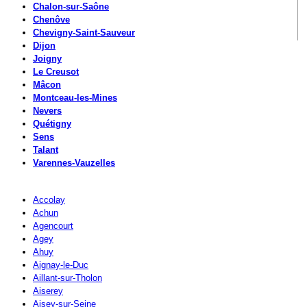
Chalon-sur-Saône
Chenôve
Chevigny-Saint-Sauveur
Dijon
Joigny
Le Creusot
Mâcon
Montceau-les-Mines
Nevers
Quétigny
Sens
Talant
Varennes-Vauzelles
Accolay
Achun
Agencourt
Agey
Ahuy
Aignay-le-Duc
Aillant-sur-Tholon
Aiserey
Aisey-sur-Seine