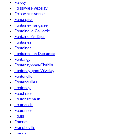
Foissy
Foissy-lès-Vézelay
Foissy-sur-Vanne
Foncegrive
Fontaine-Française
Fontaine-la-Gaillarde
Fontaine-lès-Dijon
Fontaines
Fontaines
Fontaines-en-Duesmois
Fontangy
Fontenay-près-Chablis
Fontenay-près-Vézelay
Fontenelle
Fontenouilles
Fontenoy
Fouchères
Fourchambault
Fournaudin
Fouronnes
Fours
Fragnes
Francheville
Frangy