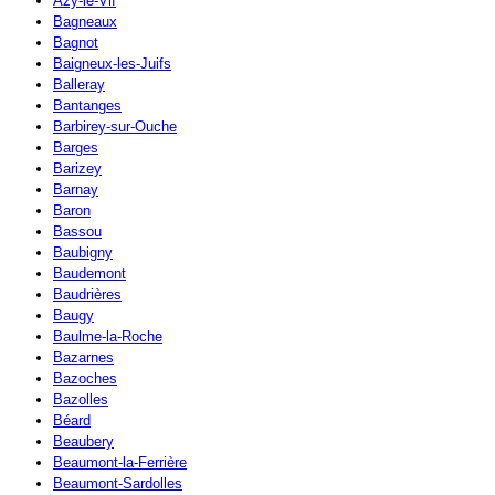
Azy-le-Vif
Bagneaux
Bagnot
Baigneux-les-Juifs
Balleray
Bantanges
Barbirey-sur-Ouche
Barges
Barizey
Barnay
Baron
Bassou
Baubigny
Baudemont
Baudrières
Baugy
Baulme-la-Roche
Bazarnes
Bazoches
Bazolles
Béard
Beaubery
Beaumont-la-Ferrière
Beaumont-Sardolles