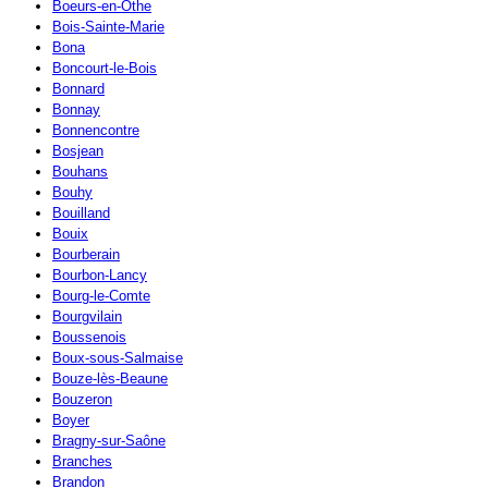
Boeurs-en-Othe
Bois-Sainte-Marie
Bona
Boncourt-le-Bois
Bonnard
Bonnay
Bonnencontre
Bosjean
Bouhans
Bouhy
Bouilland
Bouix
Bourberain
Bourbon-Lancy
Bourg-le-Comte
Bourgvilain
Boussenois
Boux-sous-Salmaise
Bouze-lès-Beaune
Bouzeron
Boyer
Bragny-sur-Saône
Branches
Brandon