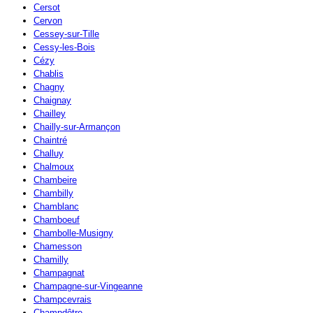
Cersot
Cervon
Cessey-sur-Tille
Cessy-les-Bois
Cézy
Chablis
Chagny
Chaignay
Chailley
Chailly-sur-Armançon
Chaintré
Challuy
Chalmoux
Chambeire
Chambilly
Chamblanc
Chamboeuf
Chambolle-Musigny
Chamesson
Chamilly
Champagnat
Champagne-sur-Vingeanne
Champcevrais
Champdôtre