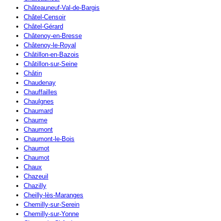
Châteauneuf-Val-de-Bargis
Châtel-Censoir
Châtel-Gérard
Châtenoy-en-Bresse
Châtenoy-le-Royal
Châtillon-en-Bazois
Châtillon-sur-Seine
Châtin
Chaudenay
Chauffailles
Chaulgnes
Chaumard
Chaume
Chaumont
Chaumont-le-Bois
Chaumot
Chaumot
Chaux
Chazeuil
Chazilly
Cheilly-lès-Maranges
Chemilly-sur-Serein
Chemilly-sur-Yonne