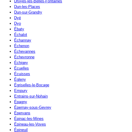
Druyes-les-Belles-Fontaines
Dun-les-Places
Dun-sur-Grandry
Dyé
Dyo
Ébaty
Échalot
Échannay
Échenon
Échevannes
Échevronne
Échigey
Écuelles
Écuisses
Égleny
Égriselles-le-Bocage
Empury
Entrains-sur-Nohain
Épagny
Épernay-sous-Gevrey
Épervans
Épinac-les-Mines
Épineau-les-Voves
Épineuil