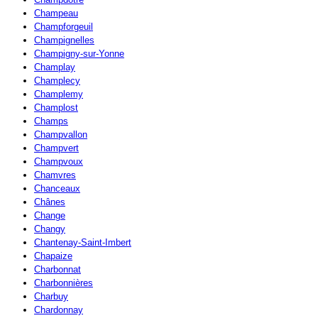
Champeau
Champforgeuil
Champignelles
Champigny-sur-Yonne
Champlay
Champlecy
Champlemy
Champlost
Champs
Champvallon
Champvert
Champvoux
Chamvres
Chanceaux
Chânes
Change
Changy
Chantenay-Saint-Imbert
Chapaize
Charbonnat
Charbonnières
Charbuy
Chardonnay