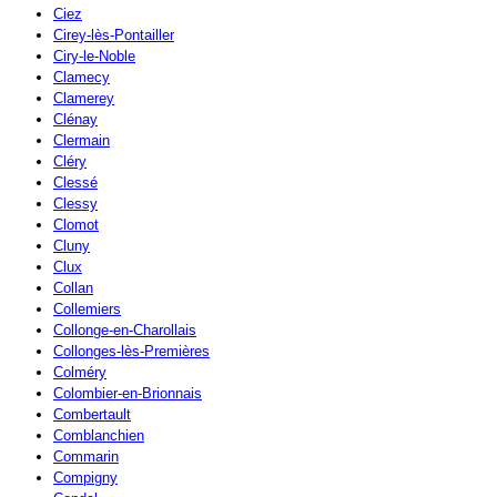
Ciez
Cirey-lès-Pontailler
Ciry-le-Noble
Clamecy
Clamerey
Clénay
Clermain
Cléry
Clessé
Clessy
Clomot
Cluny
Clux
Collan
Collemiers
Collonge-en-Charollais
Collonges-lès-Premières
Colméry
Colombier-en-Brionnais
Combertault
Comblanchien
Commarin
Compigny