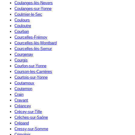
Coulanges-lès-Nevers
Coulanges-sur-Yonne
Coulmier-le-Sec
Coulours
Couloutre
Courban
Courcelles-Frémoy
Courcelles-lès-Montbard
Courcelles-lès-Semur
Courgenay
Courgis
Courlon-sur-Yonne
Courson-les-Carrières
Courtois-sur-Yonne
Coutarnoux
Couternon
Crain
Cravant
Créancey
Crécey-sur-Tille
Crêches-sur-Saône
Crépand
Cressy-sur-Somme
Crimolois