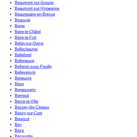
Beaumont-sur-Grosne
Beaumont-sur-Vingeanne
Beaurepaire-en-Bresse
Beauvoir
Beine
Beire-le-Châtel
Beire-le-Fort
Belan-sur-Ource
Bellechaume
Bellefond
Belleneuve
Bellenot-sous-Pouilly
Bellevesvre
Beneuvre
Béon
Bergesserin
Bernouil
Berzé-la-Ville
Bessey-lès-Citeaux
Bessy-sur-Cure
Beurizot
Bey
Bèze
Bézouotte