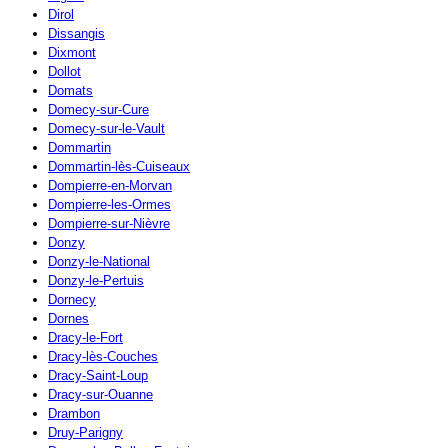
Dirol
Dissangis
Dixmont
Dollot
Domats
Domecy-sur-Cure
Domecy-sur-le-Vault
Dommartin
Dommartin-lès-Cuiseaux
Dompierre-en-Morvan
Dompierre-les-Ormes
Dompierre-sur-Nièvre
Donzy
Donzy-le-National
Donzy-le-Pertuis
Dornecy
Dornes
Dracy-le-Fort
Dracy-lès-Couches
Dracy-Saint-Loup
Dracy-sur-Ouanne
Drambon
Druy-Parigny