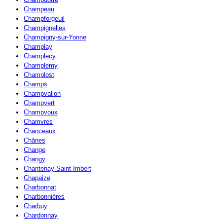
Champeau
Champforgeuil
Champignelles
Champigny-sur-Yonne
Champlay
Champlecy
Champlemy
Champlost
Champs
Champvallon
Champvert
Champvoux
Chamvres
Chanceaux
Chânes
Change
Changy
Chantenay-Saint-Imbert
Chapaize
Charbonnat
Charbonnières
Charbuy
Chardonnay