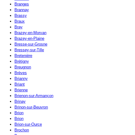
Branges
Brannay
Brassy
Braux
Bray
Brazey-en-Morvan
Brazey-en-Plaine
Bresse-sur-Grosne
Bressey-sur-Tille
Bretenière
Brétigny
Breugnon
Brèves
Brianny
Briant
Brienne
Brienon-sur-Armançon
Brinay
Brinon-sur-Beuvron
Brion
Brion
Brion-sur-Ource
Brochon