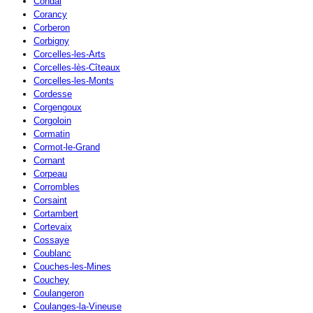
Condal
Corancy
Corberon
Corbigny
Corcelles-les-Arts
Corcelles-lès-Cîteaux
Corcelles-les-Monts
Cordesse
Corgengoux
Corgoloin
Cormatin
Cormot-le-Grand
Cornant
Corpeau
Corrombles
Corsaint
Cortambert
Cortevaix
Cossaye
Coublanc
Couches-les-Mines
Couchey
Coulangeron
Coulanges-la-Vineuse