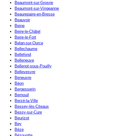
Beaumont-sur-Grosne
Beaumont-sur-Vingeanne
Beaurepaire-en-Bresse
Beauvoir
Beine
Beire-le-Châtel
Beire-le-Fort
Belan-sur-Ource
Bellechaume
Bellefond
Belleneuve
Bellenot-sous-Pouilly
Bellevesvre
Beneuvre
Béon
Bergesserin
Bernouil
Berzé-la-Ville
Bessey-lès-Citeaux
Bessy-sur-Cure
Beurizot
Bey
Bèze
Bézouotte