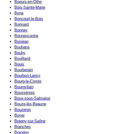
Boeurs-en-Othe
Bois-Sainte-Marie
Bona
Boncourt-le-Bois
Bonnard
Bonnay
Bonnencontre
Bosjean
Bouhans
Bouhy
Bouilland
Bouix
Bourberain
Bourbon-Lancy
Bourg-le-Comte
Bourgvilain
Boussenois
Boux-sous-Salmaise
Bouze-lès-Beaune
Bouzeron
Boyer
Bragny-sur-Saône
Branches
Brandon