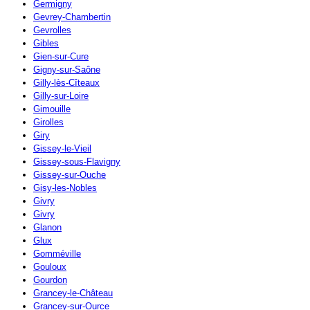
Germigny
Gevrey-Chambertin
Gevrolles
Gibles
Gien-sur-Cure
Gigny-sur-Saône
Gilly-lès-Cîteaux
Gilly-sur-Loire
Gimouille
Girolles
Giry
Gissey-le-Vieil
Gissey-sous-Flavigny
Gissey-sur-Ouche
Gisy-les-Nobles
Givry
Givry
Glanon
Glux
Gomméville
Gouloux
Gourdon
Grancey-le-Château
Grancey-sur-Ource