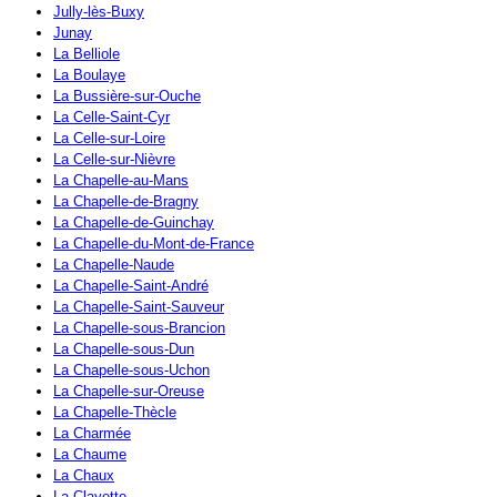
Jully-lès-Buxy
Junay
La Belliole
La Boulaye
La Bussière-sur-Ouche
La Celle-Saint-Cyr
La Celle-sur-Loire
La Celle-sur-Nièvre
La Chapelle-au-Mans
La Chapelle-de-Bragny
La Chapelle-de-Guinchay
La Chapelle-du-Mont-de-France
La Chapelle-Naude
La Chapelle-Saint-André
La Chapelle-Saint-Sauveur
La Chapelle-sous-Brancion
La Chapelle-sous-Dun
La Chapelle-sous-Uchon
La Chapelle-sur-Oreuse
La Chapelle-Thècle
La Charmée
La Chaume
La Chaux
La Clayette