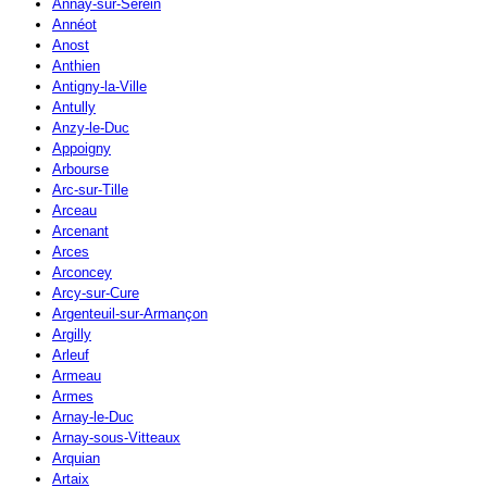
Annay-sur-Serein
Annéot
Anost
Anthien
Antigny-la-Ville
Antully
Anzy-le-Duc
Appoigny
Arbourse
Arc-sur-Tille
Arceau
Arcenant
Arces
Arconcey
Arcy-sur-Cure
Argenteuil-sur-Armançon
Argilly
Arleuf
Armeau
Armes
Arnay-le-Duc
Arnay-sous-Vitteaux
Arquian
Artaix