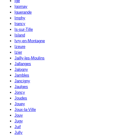
Igé
Igornay
Iguerande
Imphy
Irancy
Is-sur-Tille
Island
Ivry-en-Montagne
Izeure
Izier
Jailly-les-Moulins
Jallanges
Jalogny
Jambles
Jancigny
Jaulges
Joncy
Joudes
Jouey
Joux-la-Ville
Jouy
Jugy
Juif
Jully