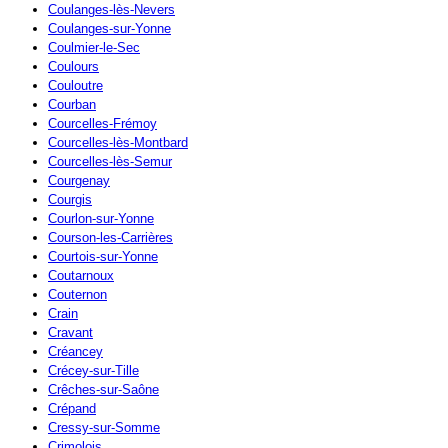
Coulanges-lès-Nevers
Coulanges-sur-Yonne
Coulmier-le-Sec
Coulours
Couloutre
Courban
Courcelles-Frémoy
Courcelles-lès-Montbard
Courcelles-lès-Semur
Courgenay
Courgis
Courlon-sur-Yonne
Courson-les-Carrières
Courtois-sur-Yonne
Coutarnoux
Couternon
Crain
Cravant
Créancey
Crécey-sur-Tille
Crêches-sur-Saône
Crépand
Cressy-sur-Somme
Crimolois