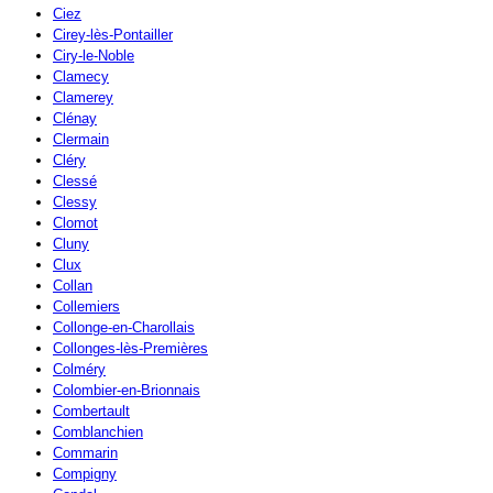
Ciez
Cirey-lès-Pontailler
Ciry-le-Noble
Clamecy
Clamerey
Clénay
Clermain
Cléry
Clessé
Clessy
Clomot
Cluny
Clux
Collan
Collemiers
Collonge-en-Charollais
Collonges-lès-Premières
Colméry
Colombier-en-Brionnais
Combertault
Comblanchien
Commarin
Compigny