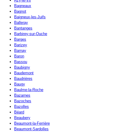
Azy-le-Vif
Bagneaux
Bagnot
Baigneux-les-Juifs
Balleray
Bantanges
Barbirey-sur-Ouche
Barges
Barizey
Barnay
Baron
Bassou
Baubigny
Baudemont
Baudrières
Baugy
Baulme-la-Roche
Bazarnes
Bazoches
Bazolles
Béard
Beaubery
Beaumont-la-Ferrière
Beaumont-Sardolles