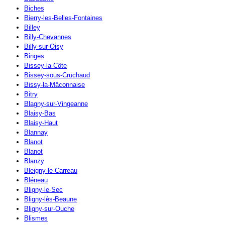
Biches
Bierry-les-Belles-Fontaines
Billey
Billy-Chevannes
Billy-sur-Oisy
Binges
Bissey-la-Côte
Bissey-sous-Cruchaud
Bissy-la-Mâconnaise
Bitry
Blagny-sur-Vingeanne
Blaisy-Bas
Blaisy-Haut
Blannay
Blanot
Blanot
Blanzy
Bleigny-le-Carreau
Bléneau
Bligny-le-Sec
Bligny-lès-Beaune
Bligny-sur-Ouche
Blismes