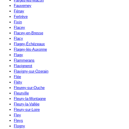
Farges-lès-Mâcon
Fauverney
Fénay
Fertrève
Fixin
Flacey
Flacey-en-Bresse
Flacy
Flagey-Échézeaux
Flagey-lès-Auxonne
Flagy
Flammerans
Flavignerot
Flavigny-sur-Ozerain
Flée
Fléty
Fleurey-sur-Ouche
Fleurville
Fleury-la-Montagne
Fleury-la-Vallée
Fleury-sur-Loire
Fley
Fleys
Flogny