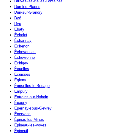
Druyes-les-Belles-Fontaines
Dun-les-Places
Dun-sur-Grandry
Dyé
Dyo
Ébaty
Échalot
Échannay
Échenon
Échevannes
Échevronne
Échigey
Écuelles
Écuisses
Égleny
Égriselles-le-Bocage
Empury
Entrains-sur-Nohain
Épagny
Épernay-sous-Gevrey
Épervans
Épinac-les-Mines
Épineau-les-Voves
Épineuil