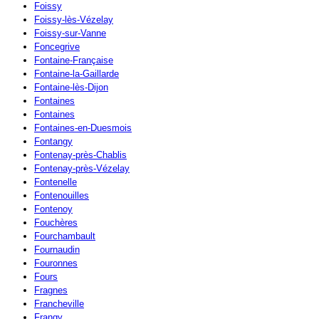
Foissy
Foissy-lès-Vézelay
Foissy-sur-Vanne
Foncegrive
Fontaine-Française
Fontaine-la-Gaillarde
Fontaine-lès-Dijon
Fontaines
Fontaines
Fontaines-en-Duesmois
Fontangy
Fontenay-près-Chablis
Fontenay-près-Vézelay
Fontenelle
Fontenouilles
Fontenoy
Fouchères
Fourchambault
Fournaudin
Fouronnes
Fours
Fragnes
Francheville
Frangy