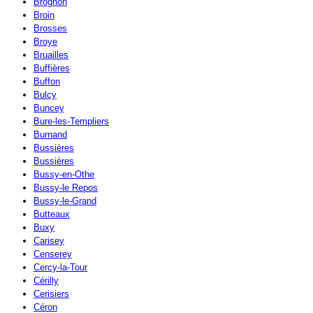
Brognon
Broin
Brosses
Broye
Bruailles
Buffières
Buffon
Bulcy
Buncey
Bure-les-Templiers
Burnand
Bussières
Bussières
Bussy-en-Othe
Bussy-le Repos
Bussy-le-Grand
Butteaux
Buxy
Carisey
Censerey
Cercy-la-Tour
Cérilly
Cerisiers
Céron