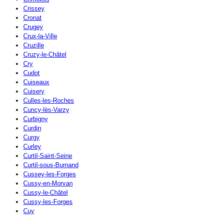
Crissey
Cronat
Crugey
Crux-la-Ville
Cruzille
Cruzy-le-Châtel
Cry
Cudot
Cuiseaux
Cuisery
Culles-les-Roches
Cuncy-lès-Varzy
Curbigny
Curdin
Curgy
Curley
Curtil-Saint-Seine
Curtil-sous-Burnand
Cussey-les-Forges
Cussy-en-Morvan
Cussy-le-Châtel
Cussy-les-Forges
Cuy