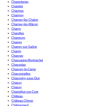
Charentenay
Charette
Charmes
Charmoy
Charnay-lès-Chalon
Charnay-lès-Mâcon
Charny
Charolles
Charrecey
Charrey
Charrey-sur-Saône
Charrin
Chasnay
Chassagne-Montrachet
Chasselas
Chassey-le-Camp
Chassignelles
Chassigny-sous-Dun
Chassy
Chassy
Chastellux-sur-Cure
Château
Château-Chinon
Châteauneuf