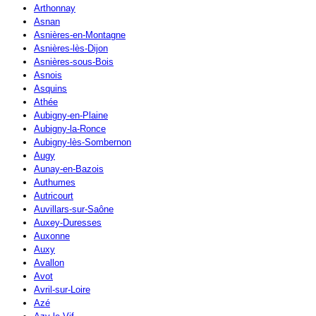
Arthonnay
Asnan
Asnières-en-Montagne
Asnières-lès-Dijon
Asnières-sous-Bois
Asnois
Asquins
Athée
Aubigny-en-Plaine
Aubigny-la-Ronce
Aubigny-lès-Sombernon
Augy
Aunay-en-Bazois
Authumes
Autricourt
Auvillars-sur-Saône
Auxey-Duresses
Auxonne
Auxy
Avallon
Avot
Avril-sur-Loire
Azé