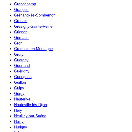
Grandchamp
Granges
Grénand-lès-Sombernon
Grenois
Grésigny-Sainte-Reine
Grignon
Grimault
Gron
Grosbois-en-Montagne
Grury
Guerchy
Guerfand
Guérigny
Gueugnon
Guillon
Guipy
Gurgy
Hauterive
Hauteville-lès-Dijon
Héry
Heuilley-sur-Saône
Huilly
Hurigny