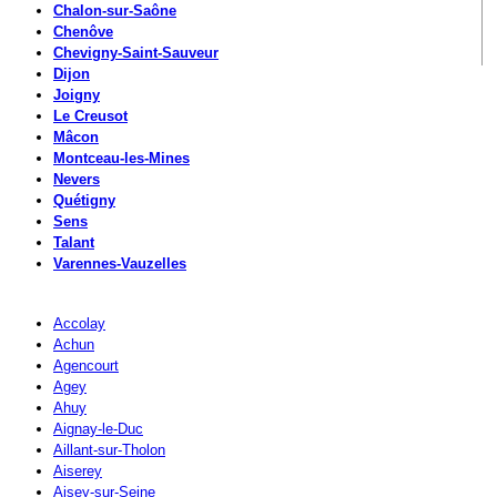
Chalon-sur-Saône
Chenôve
Chevigny-Saint-Sauveur
Dijon
Joigny
Le Creusot
Mâcon
Montceau-les-Mines
Nevers
Quétigny
Sens
Talant
Varennes-Vauzelles
Accolay
Achun
Agencourt
Agey
Ahuy
Aignay-le-Duc
Aillant-sur-Tholon
Aiserey
Aisey-sur-Seine