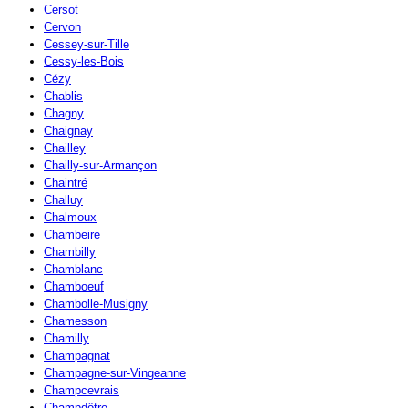
Cersot
Cervon
Cessey-sur-Tille
Cessy-les-Bois
Cézy
Chablis
Chagny
Chaignay
Chailley
Chailly-sur-Armançon
Chaintré
Challuy
Chalmoux
Chambeire
Chambilly
Chamblanc
Chamboeuf
Chambolle-Musigny
Chamesson
Chamilly
Champagnat
Champagne-sur-Vingeanne
Champcevrais
Champdôtre