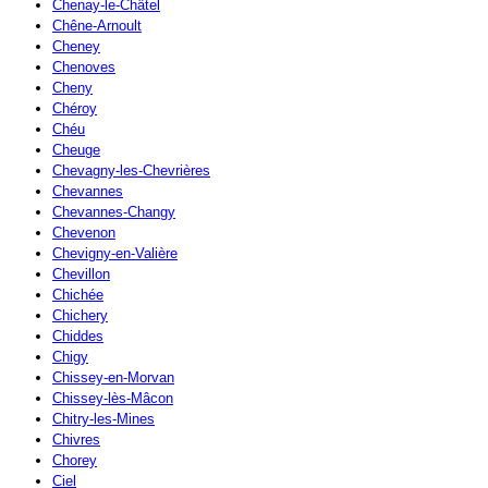
Chenay-le-Châtel
Chêne-Arnoult
Cheney
Chenoves
Cheny
Chéroy
Chéu
Cheuge
Chevagny-les-Chevrières
Chevannes
Chevannes-Changy
Chevenon
Chevigny-en-Valière
Chevillon
Chichée
Chichery
Chiddes
Chigy
Chissey-en-Morvan
Chissey-lès-Mâcon
Chitry-les-Mines
Chivres
Chorey
Ciel