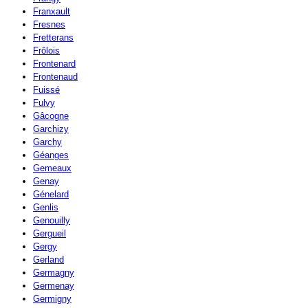
Franxault
Fresnes
Fretterans
Frôlois
Frontenard
Frontenaud
Fuissé
Fulvy
Gâcogne
Garchizy
Garchy
Géanges
Gemeaux
Genay
Génelard
Genlis
Genouilly
Gergueil
Gergy
Gerland
Germagny
Germenay
Germigny