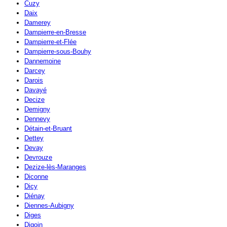
Cuzy
Daix
Damerey
Dampierre-en-Bresse
Dampierre-et-Flée
Dampierre-sous-Bouhy
Dannemoine
Darcey
Darois
Davayé
Decize
Demigny
Dennevy
Détain-et-Bruant
Dettey
Devay
Devrouze
Dezize-lès-Maranges
Diconne
Dicy
Diénay
Diennes-Aubigny
Diges
Digoin