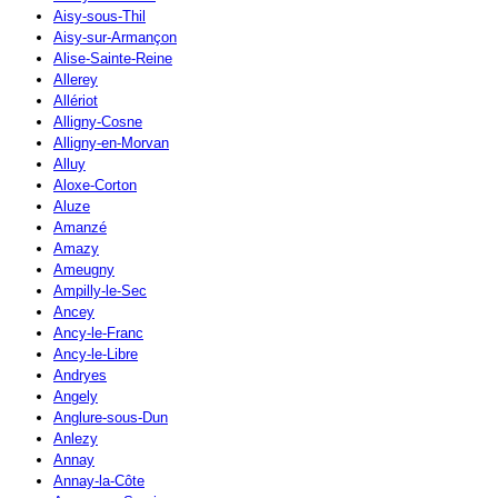
Aisy-sous-Thil
Aisy-sur-Armançon
Alise-Sainte-Reine
Allerey
Allériot
Alligny-Cosne
Alligny-en-Morvan
Alluy
Aloxe-Corton
Aluze
Amanzé
Amazy
Ameugny
Ampilly-le-Sec
Ancey
Ancy-le-Franc
Ancy-le-Libre
Andryes
Angely
Anglure-sous-Dun
Anlezy
Annay
Annay-la-Côte