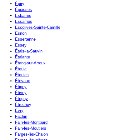
Épiry
Époisses
Esbarres
Escamps
Escolives-Sainte-Camille
Esnon
Essertenne
Essey
Étais-la-Sauvin
Étalante
Étang-sur-Arroux
Étaule
Étaules
Étevaux
Étigny
Étivey
Étrigny
Étrochey
Évry
Fâchin
Fain-lès-Montbard
Fain-lès-Moutiers
Farges-lès-Chalon