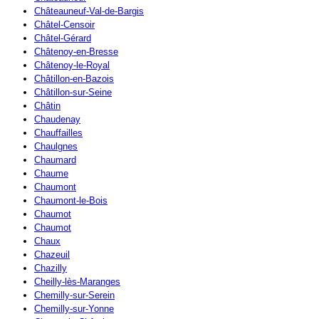
Châteauneuf-Val-de-Bargis
Châtel-Censoir
Châtel-Gérard
Châtenoy-en-Bresse
Châtenoy-le-Royal
Châtillon-en-Bazois
Châtillon-sur-Seine
Châtin
Chaudenay
Chauffailles
Chaulgnes
Chaumard
Chaume
Chaumont
Chaumont-le-Bois
Chaumot
Chaumot
Chaux
Chazeuil
Chazilly
Cheilly-lès-Maranges
Chemilly-sur-Serein
Chemilly-sur-Yonne