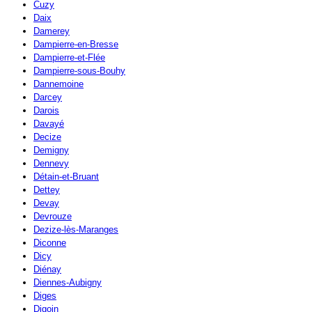
Cuzy
Daix
Damerey
Dampierre-en-Bresse
Dampierre-et-Flée
Dampierre-sous-Bouhy
Dannemoine
Darcey
Darois
Davayé
Decize
Demigny
Dennevy
Détain-et-Bruant
Dettey
Devay
Devrouze
Dezize-lès-Maranges
Diconne
Dicy
Diénay
Diennes-Aubigny
Diges
Digoin