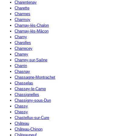
Charentenay
Charette
Charmes
Charmoy
Charnay-lès-Chalon
Charnay-lès-Mâcon
Charny
Charolles
Charrecey
Charrey
Charrey-sur-Saône
Charrin
Chasnay
Chassagne-Montrachet
Chasselas
Chassey-le-Camp
Chassignelles
Chassigny-sous-Dun
Chassy
Chassy
Chastellux-sur-Cure
Château
Château-Chinon
Châteauneuf