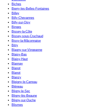
Biches
Bierry-les-Belles-Fontaines
Billey
Billy-Chevannes
Billy-sur-Oisy
Binges
Bissey-la-Côte
Bissey-sous-Cruchaud
Bissy-la-Mâconnaise
Bitry
Blagny-sur-Vingeanne
Blaisy-Bas
Blaisy-Haut
Blannay
Blanot
Blanot
Blanzy
Bleigny-le-Carreau
Bléneau
Bligny-le-Sec
Bligny-lès-Beaune
Bligny-sur-Ouche
Blismes