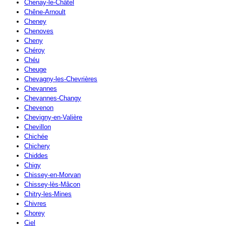
Chenay-le-Châtel
Chêne-Arnoult
Cheney
Chenoves
Cheny
Chéroy
Chéu
Cheuge
Chevagny-les-Chevrières
Chevannes
Chevannes-Changy
Chevenon
Chevigny-en-Valière
Chevillon
Chichée
Chichery
Chiddes
Chigy
Chissey-en-Morvan
Chissey-lès-Mâcon
Chitry-les-Mines
Chivres
Chorey
Ciel