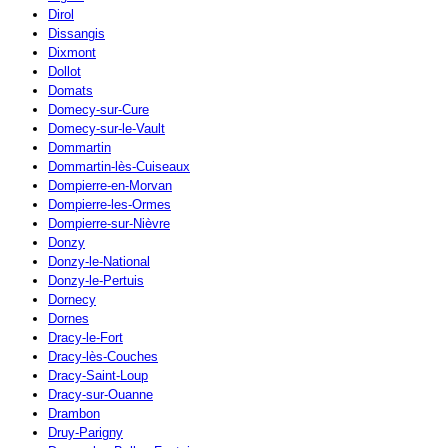
Dirol
Dissangis
Dixmont
Dollot
Domats
Domecy-sur-Cure
Domecy-sur-le-Vault
Dommartin
Dommartin-lès-Cuiseaux
Dompierre-en-Morvan
Dompierre-les-Ormes
Dompierre-sur-Nièvre
Donzy
Donzy-le-National
Donzy-le-Pertuis
Dornecy
Dornes
Dracy-le-Fort
Dracy-lès-Couches
Dracy-Saint-Loup
Dracy-sur-Ouanne
Drambon
Druy-Parigny