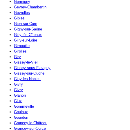
Germigny
Gevrey-Chambertin
Gevrolles
Gibles
Gien-sur-Cure
Gigny-sur-Saône
Gilly-lès-Cîteaux
Gilly-sur-Loire
Gimouille
Girolles
Giry
Gissey-le-Vieil
Gissey-sous-Flavigny
Gissey-sur-Ouche
Gisy-les-Nobles
Givry
Givry
Glanon
Glux
Gomméville
Gouloux
Gourdon
Grancey-le-Château
Grancey-sur-Ource