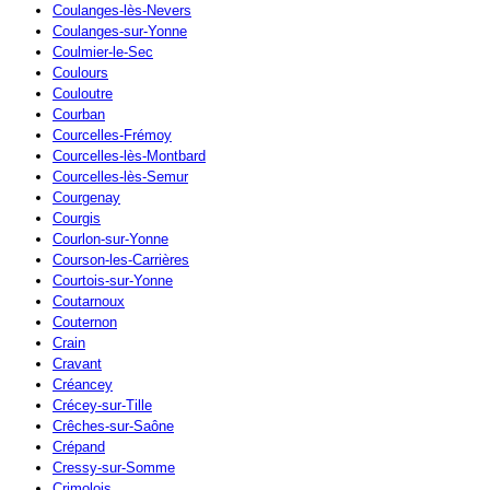
Coulanges-lès-Nevers
Coulanges-sur-Yonne
Coulmier-le-Sec
Coulours
Couloutre
Courban
Courcelles-Frémoy
Courcelles-lès-Montbard
Courcelles-lès-Semur
Courgenay
Courgis
Courlon-sur-Yonne
Courson-les-Carrières
Courtois-sur-Yonne
Coutarnoux
Couternon
Crain
Cravant
Créancey
Crécey-sur-Tille
Crêches-sur-Saône
Crépand
Cressy-sur-Somme
Crimolois