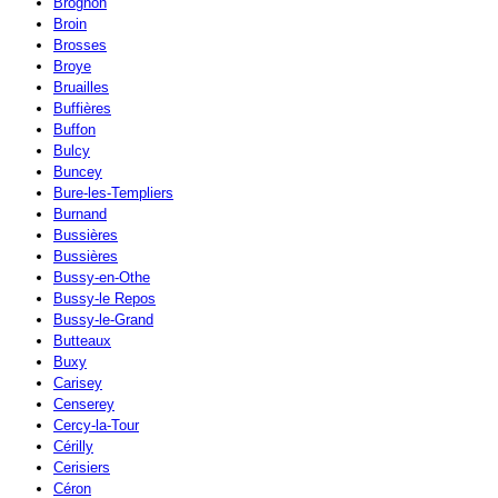
Brognon
Broin
Brosses
Broye
Bruailles
Buffières
Buffon
Bulcy
Buncey
Bure-les-Templiers
Burnand
Bussières
Bussières
Bussy-en-Othe
Bussy-le Repos
Bussy-le-Grand
Butteaux
Buxy
Carisey
Censerey
Cercy-la-Tour
Cérilly
Cerisiers
Céron