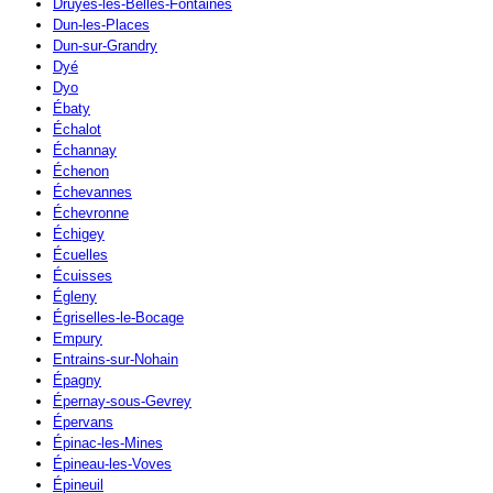
Druyes-les-Belles-Fontaines
Dun-les-Places
Dun-sur-Grandry
Dyé
Dyo
Ébaty
Échalot
Échannay
Échenon
Échevannes
Échevronne
Échigey
Écuelles
Écuisses
Égleny
Égriselles-le-Bocage
Empury
Entrains-sur-Nohain
Épagny
Épernay-sous-Gevrey
Épervans
Épinac-les-Mines
Épineau-les-Voves
Épineuil