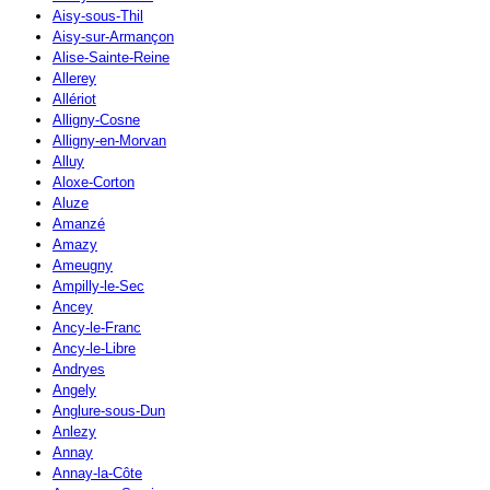
Aisy-sous-Thil
Aisy-sur-Armançon
Alise-Sainte-Reine
Allerey
Allériot
Alligny-Cosne
Alligny-en-Morvan
Alluy
Aloxe-Corton
Aluze
Amanzé
Amazy
Ameugny
Ampilly-le-Sec
Ancey
Ancy-le-Franc
Ancy-le-Libre
Andryes
Angely
Anglure-sous-Dun
Anlezy
Annay
Annay-la-Côte