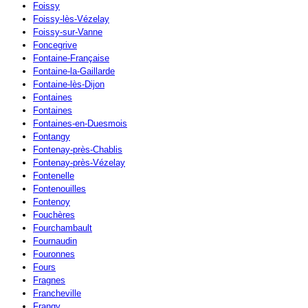
Foissy
Foissy-lès-Vézelay
Foissy-sur-Vanne
Foncegrive
Fontaine-Française
Fontaine-la-Gaillarde
Fontaine-lès-Dijon
Fontaines
Fontaines
Fontaines-en-Duesmois
Fontangy
Fontenay-près-Chablis
Fontenay-près-Vézelay
Fontenelle
Fontenouilles
Fontenoy
Fouchères
Fourchambault
Fournaudin
Fouronnes
Fours
Fragnes
Francheville
Frangy