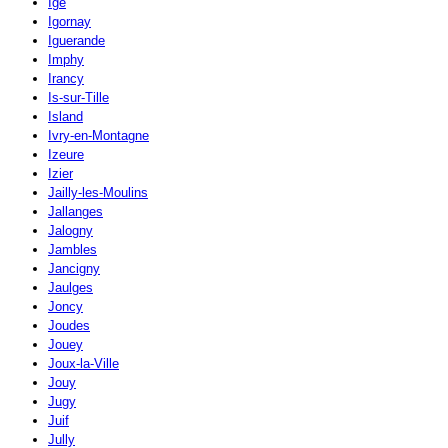
Igé
Igornay
Iguerande
Imphy
Irancy
Is-sur-Tille
Island
Ivry-en-Montagne
Izeure
Izier
Jailly-les-Moulins
Jallanges
Jalogny
Jambles
Jancigny
Jaulges
Joncy
Joudes
Jouey
Joux-la-Ville
Jouy
Jugy
Juif
Jully