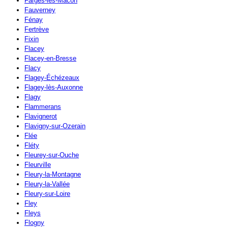
Farges-lès-Mâcon
Fauverney
Fénay
Fertrève
Fixin
Flacey
Flacey-en-Bresse
Flacy
Flagey-Échézeaux
Flagey-lès-Auxonne
Flagy
Flammerans
Flavignerot
Flavigny-sur-Ozerain
Flée
Fléty
Fleurey-sur-Ouche
Fleurville
Fleury-la-Montagne
Fleury-la-Vallée
Fleury-sur-Loire
Fley
Fleys
Flogny