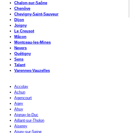
Chalon-sur-Saône
Chenôve
Chevigny-Saint-Sauveur
Dijon
Joigny
Le Creusot
Mâcon
Montceau-les-Mines
Nevers
Quétigny
Sens
Talant
Varennes-Vauzelles
Accolay
Achun
Agencourt
Agey
Ahuy
Aignay-le-Duc
Aillant-sur-Tholon
Aiserey
Aisey-sur-Seine