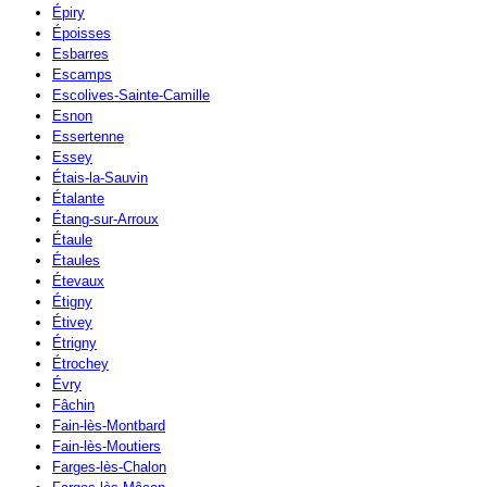
Épiry
Époisses
Esbarres
Escamps
Escolives-Sainte-Camille
Esnon
Essertenne
Essey
Étais-la-Sauvin
Étalante
Étang-sur-Arroux
Étaule
Étaules
Étevaux
Étigny
Étivey
Étrigny
Étrochey
Évry
Fâchin
Fain-lès-Montbard
Fain-lès-Moutiers
Farges-lès-Chalon