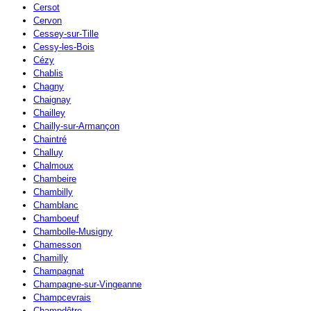
Cersot
Cervon
Cessey-sur-Tille
Cessy-les-Bois
Cézy
Chablis
Chagny
Chaignay
Chailley
Chailly-sur-Armançon
Chaintré
Challuy
Chalmoux
Chambeire
Chambilly
Chamblanc
Chamboeuf
Chambolle-Musigny
Chamesson
Chamilly
Champagnat
Champagne-sur-Vingeanne
Champcevrais
Champdôtre