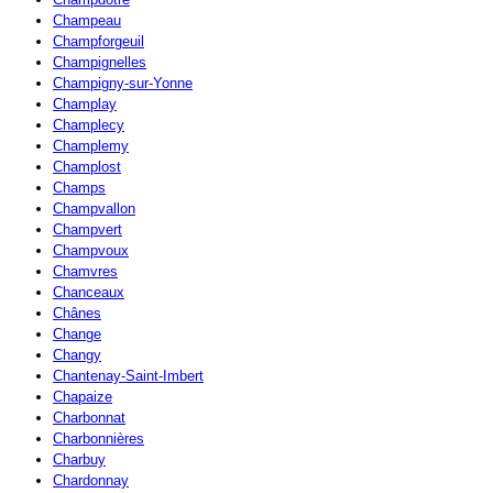
Champeau
Champforgeuil
Champignelles
Champigny-sur-Yonne
Champlay
Champlecy
Champlemy
Champlost
Champs
Champvallon
Champvert
Champvoux
Chamvres
Chanceaux
Chânes
Change
Changy
Chantenay-Saint-Imbert
Chapaize
Charbonnat
Charbonnières
Charbuy
Chardonnay