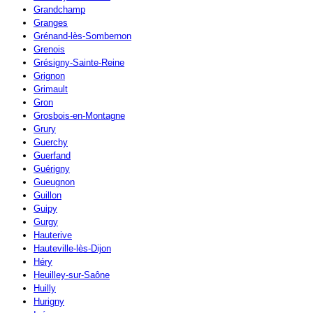
Grandchamp
Granges
Grénand-lès-Sombernon
Grenois
Grésigny-Sainte-Reine
Grignon
Grimault
Gron
Grosbois-en-Montagne
Grury
Guerchy
Guerfand
Guérigny
Gueugnon
Guillon
Guipy
Gurgy
Hauterive
Hauteville-lès-Dijon
Héry
Heuilley-sur-Saône
Huilly
Hurigny