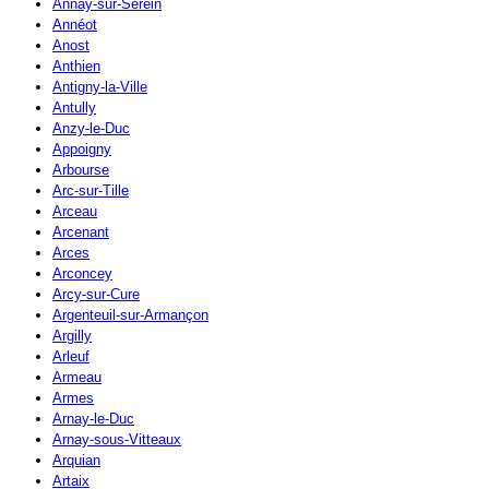
Annay-sur-Serein
Annéot
Anost
Anthien
Antigny-la-Ville
Antully
Anzy-le-Duc
Appoigny
Arbourse
Arc-sur-Tille
Arceau
Arcenant
Arces
Arconcey
Arcy-sur-Cure
Argenteuil-sur-Armançon
Argilly
Arleuf
Armeau
Armes
Arnay-le-Duc
Arnay-sous-Vitteaux
Arquian
Artaix