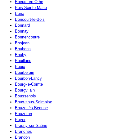
Boeurs-en-Othe
Bois-Sainte-Marie
Bona
Boncourt-le-Bois
Bonnard
Bonnay
Bonnencontre
Bosjean
Bouhans
Bouhy
Bouilland
Bouix
Bourberain
Bourbon-Lancy
Bourg-le-Comte
Bourgvilain
Boussenois
Boux-sous-Salmaise
Bouze-lès-Beaune
Bouzeron
Boyer
Bragny-sur-Saône
Branches
Brandon