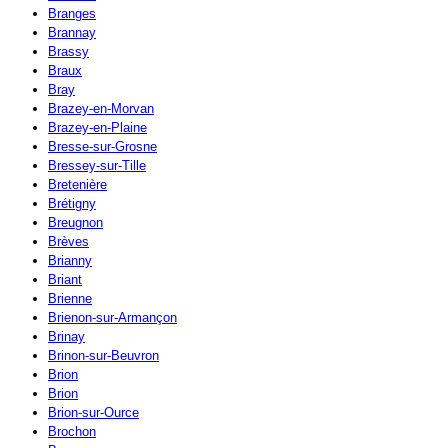
Branges
Brannay
Brassy
Braux
Bray
Brazey-en-Morvan
Brazey-en-Plaine
Bresse-sur-Grosne
Bressey-sur-Tille
Bretenière
Brétigny
Breugnon
Brèves
Brianny
Briant
Brienne
Brienon-sur-Armançon
Brinay
Brinon-sur-Beuvron
Brion
Brion
Brion-sur-Ource
Brochon