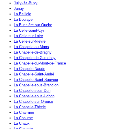
Jully-lès-Buxy
Junay
La Belliole
La Boulaye
La Bussière-sur-Ouche
La Celle-Saint-Cyr
La Celle-sur-Loire
La Celle-sur-Nièvre
La Chapelle-au-Mans
La Chapelle-de-Bragny
La Chapelle-de-Guinchay
La Chapelle-du-Mont-de-France
La Chapelle-Naude
La Chapelle-Saint-André
La Chapelle-Saint-Sauveur
La Chapelle-sous-Brancion
La Chapelle-sous-Dun
La Chapelle-sous-Uchon
La Chapelle-sur-Oreuse
La Chapelle-Thècle
La Charmée
La Chaume
La Chaux
La Clayette