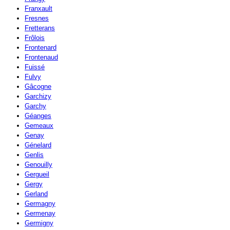
Franxault
Fresnes
Fretterans
Frôlois
Frontenard
Frontenaud
Fuissé
Fulvy
Gâcogne
Garchizy
Garchy
Géanges
Gemeaux
Genay
Génelard
Genlis
Genouilly
Gergueil
Gergy
Gerland
Germagny
Germenay
Germigny