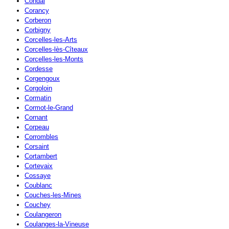
Condal
Corancy
Corberon
Corbigny
Corcelles-les-Arts
Corcelles-lès-Cîteaux
Corcelles-les-Monts
Cordesse
Corgengoux
Corgoloin
Cormatin
Cormot-le-Grand
Cornant
Corpeau
Corrombles
Corsaint
Cortambert
Cortevaix
Cossaye
Coublanc
Couches-les-Mines
Couchey
Coulangeron
Coulanges-la-Vineuse