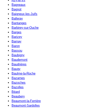
Azy-le-Vif
Bagneaux
Bagnot
Baigneux-les-Juifs
Balleray
Bantanges
Barbirey-sur-Ouche
Barges
Barizey
Barnay
Baron
Bassou
Baubigny
Baudemont
Baudrières
Baugy
Baulme-la-Roche
Bazarnes
Bazoches
Bazolles
Béard
Beaubery
Beaumont-la-Ferrière
Beaumont-Sardolles