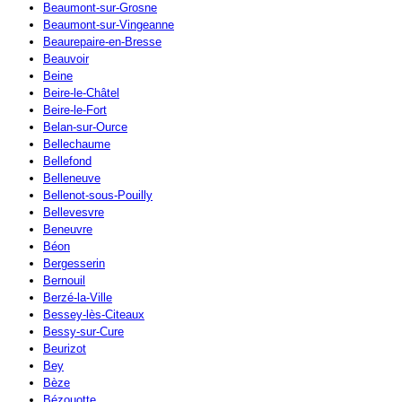
Beaumont-sur-Grosne
Beaumont-sur-Vingeanne
Beaurepaire-en-Bresse
Beauvoir
Beine
Beire-le-Châtel
Beire-le-Fort
Belan-sur-Ource
Bellechaume
Bellefond
Belleneuve
Bellenot-sous-Pouilly
Bellevesvre
Beneuvre
Béon
Bergesserin
Bernouil
Berzé-la-Ville
Bessey-lès-Citeaux
Bessy-sur-Cure
Beurizot
Bey
Bèze
Bézouotte