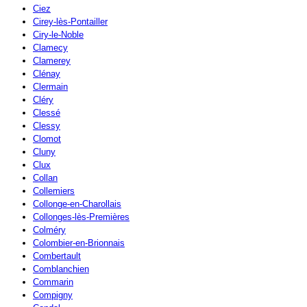
Ciez
Cirey-lès-Pontailler
Ciry-le-Noble
Clamecy
Clamerey
Clénay
Clermain
Cléry
Clessé
Clessy
Clomot
Cluny
Clux
Collan
Collemiers
Collonge-en-Charollais
Collonges-lès-Premières
Colméry
Colombier-en-Brionnais
Combertault
Comblanchien
Commarin
Compigny