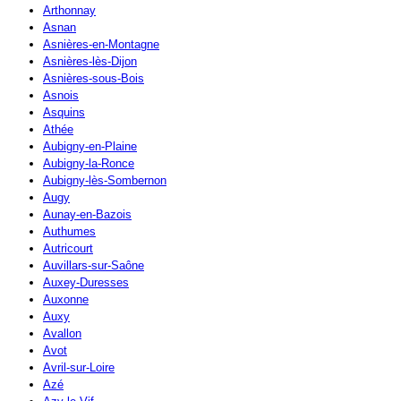
Arthonnay
Asnan
Asnières-en-Montagne
Asnières-lès-Dijon
Asnières-sous-Bois
Asnois
Asquins
Athée
Aubigny-en-Plaine
Aubigny-la-Ronce
Aubigny-lès-Sombernon
Augy
Aunay-en-Bazois
Authumes
Autricourt
Auvillars-sur-Saône
Auxey-Duresses
Auxonne
Auxy
Avallon
Avot
Avril-sur-Loire
Azé