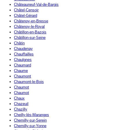
Châteauneuf-Val-de-Bargis
Châtel-Censoir
Châtel-Gérard
Châtenoy-en-Bresse
Châtenoy-le-Royal
Châtillon-en-Bazois
Châtillon-sur-Seine
Châtin
Chaudenay
Chauffailles
Chaulgnes
Chaumard
Chaume
Chaumont
Chaumont-le-Bois
Chaumot
Chaumot
Chaux
Chazeuil
Chazilly
Cheilly-lès-Maranges
Chemilly-sur-Serein
Chemilly-sur-Yonne