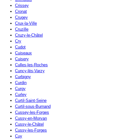
Crissey
Cronat
Crugey
Crux-la-Ville
Cruzille
Cruzy-le-Châtel
Cry
Cudot
Cuiseaux
Cuisery
Culles-les-Roches
Cuncy-lès-Varzy
Curbigny
Curdin
Curgy
Curley
Curtil-Saint-Seine
Curtil-sous-Burnand
Cussey-les-Forges
Cussy-en-Morvan
Cussy-le-Châtel
Cussy-les-Forges
Cuy