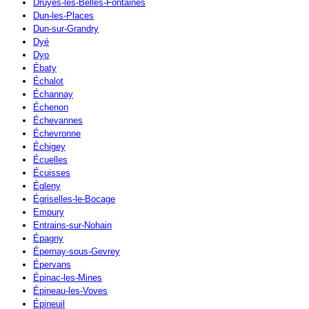
Druyes-les-Belles-Fontaines
Dun-les-Places
Dun-sur-Grandry
Dyé
Dyo
Ébaty
Échalot
Échannay
Échenon
Échevannes
Échevronne
Échigey
Écuelles
Écuisses
Égleny
Égriselles-le-Bocage
Empury
Entrains-sur-Nohain
Épagny
Épernay-sous-Gevrey
Épervans
Épinac-les-Mines
Épineau-les-Voves
Épineuil