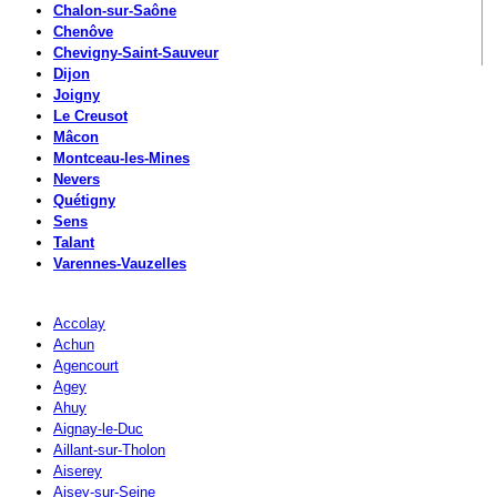
Chalon-sur-Saône
Chenôve
Chevigny-Saint-Sauveur
Dijon
Joigny
Le Creusot
Mâcon
Montceau-les-Mines
Nevers
Quétigny
Sens
Talant
Varennes-Vauzelles
Accolay
Achun
Agencourt
Agey
Ahuy
Aignay-le-Duc
Aillant-sur-Tholon
Aiserey
Aisey-sur-Seine