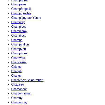
Champeau
Champforgeuil
Champignelles
Champigny-sur-Yonne
Champlay
Champlecy
Champlemy
Champlost
Champs
Champvallon
Champvert
Champvoux
Chamvres
Chanceaux
Chânes
Change
Changy
Chantenay-Saint-Imbert
Chapaize
Charbonnat
Charbonnières
Charbuy
Chardonnay