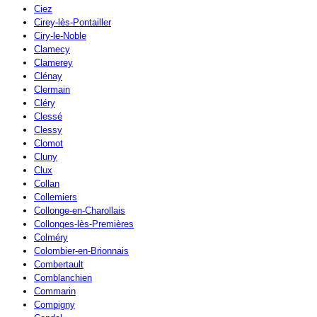
Ciez
Cirey-lès-Pontailler
Ciry-le-Noble
Clamecy
Clamerey
Clénay
Clermain
Cléry
Clessé
Clessy
Clomot
Cluny
Clux
Collan
Collemiers
Collonge-en-Charollais
Collonges-lès-Premières
Colméry
Colombier-en-Brionnais
Combertault
Comblanchien
Commarin
Compigny