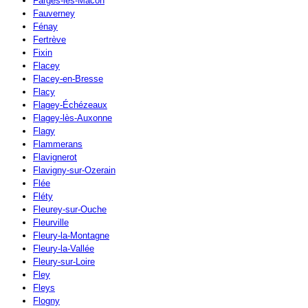
Farges-lès-Mâcon
Fauverney
Fénay
Fertrève
Fixin
Flacey
Flacey-en-Bresse
Flacy
Flagey-Échézeaux
Flagey-lès-Auxonne
Flagy
Flammerans
Flavignerot
Flavigny-sur-Ozerain
Flée
Fléty
Fleurey-sur-Ouche
Fleurville
Fleury-la-Montagne
Fleury-la-Vallée
Fleury-sur-Loire
Fley
Fleys
Flogny