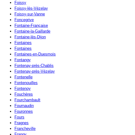
Foissy
Foissy-lès-Vézelay
Foissy-sur-Vanne
Foncegrive
Fontaine-Française
Fontaine-la-Gaillarde
Fontaine-lès-Dijon
Fontaines
Fontaines
Fontaines-en-Duesmois
Fontangy
Fontenay-près-Chablis
Fontenay-près-Vézelay
Fontenelle
Fontenouilles
Fontenoy
Fouchères
Fourchambault
Fournaudin
Fouronnes
Fours
Fragnes
Francheville
Frangy