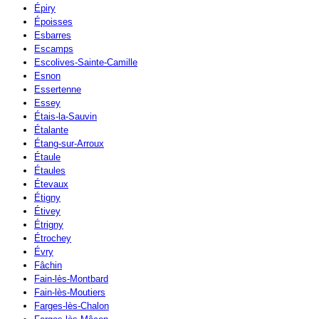
Épiry
Époisses
Esbarres
Escamps
Escolives-Sainte-Camille
Esnon
Essertenne
Essey
Étais-la-Sauvin
Étalante
Étang-sur-Arroux
Étaule
Étaules
Étevaux
Étigny
Étivey
Étrigny
Étrochey
Évry
Fâchin
Fain-lès-Montbard
Fain-lès-Moutiers
Farges-lès-Chalon