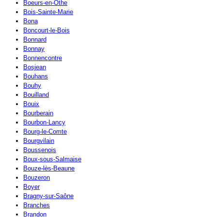
Boeurs-en-Othe
Bois-Sainte-Marie
Bona
Boncourt-le-Bois
Bonnard
Bonnay
Bonnencontre
Bosjean
Bouhans
Bouhy
Bouilland
Bouix
Bourberain
Bourbon-Lancy
Bourg-le-Comte
Bourgvilain
Boussenois
Boux-sous-Salmaise
Bouze-lès-Beaune
Bouzeron
Boyer
Bragny-sur-Saône
Branches
Brandon