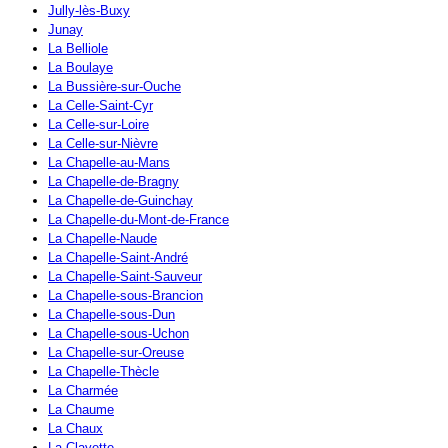
Jully-lès-Buxy
Junay
La Belliole
La Boulaye
La Bussière-sur-Ouche
La Celle-Saint-Cyr
La Celle-sur-Loire
La Celle-sur-Nièvre
La Chapelle-au-Mans
La Chapelle-de-Bragny
La Chapelle-de-Guinchay
La Chapelle-du-Mont-de-France
La Chapelle-Naude
La Chapelle-Saint-André
La Chapelle-Saint-Sauveur
La Chapelle-sous-Brancion
La Chapelle-sous-Dun
La Chapelle-sous-Uchon
La Chapelle-sur-Oreuse
La Chapelle-Thècle
La Charmée
La Chaume
La Chaux
La Clayette