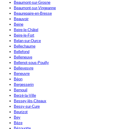
Beaumont-sur-Grosne
Beaumont-sur-Vingeanne
Beaurepaire-en-Bresse
Beauvoir
Beine
Beire-le-Châtel
Beire-le-Fort
Belan-sur-Ource
Bellechaume
Bellefond
Belleneuve
Bellenot-sous-Pouilly
Bellevesvre
Beneuvre
Béon
Bergesserin
Bernouil
Berzé-la-Ville
Bessey-lès-Citeaux
Bessy-sur-Cure
Beurizot
Bey
Bèze
Bézouotte