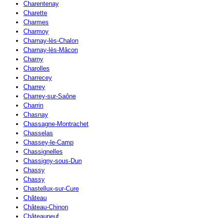
Charentenay
Charette
Charmes
Charmoy
Charnay-lès-Chalon
Charnay-lès-Mâcon
Charny
Charolles
Charrecey
Charrey
Charrey-sur-Saône
Charrin
Chasnay
Chassagne-Montrachet
Chasselas
Chassey-le-Camp
Chassignelles
Chassigny-sous-Dun
Chassy
Chassy
Chastellux-sur-Cure
Château
Château-Chinon
Châteauneuf