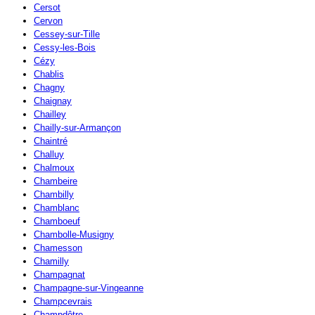
Cersot
Cervon
Cessey-sur-Tille
Cessy-les-Bois
Cézy
Chablis
Chagny
Chaignay
Chailley
Chailly-sur-Armançon
Chaintré
Challuy
Chalmoux
Chambeire
Chambilly
Chamblanc
Chamboeuf
Chambolle-Musigny
Chamesson
Chamilly
Champagnat
Champagne-sur-Vingeanne
Champcevrais
Champdôtre