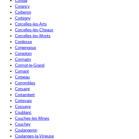
Condal
Corancy
Corberon
Corbigny
Corcelles-les-Arts
Corcelles-lès-Cîteaux
Corcelles-les-Monts
Cordesse
Corgengoux
Corgoloin
Cormatin
Cormot-le-Grand
Cornant
Corpeau
Corrombles
Corsaint
Cortambert
Cortevaix
Cossaye
Coublanc
Couches-les-Mines
Couchey
Coulangeron
Coulanges-la-Vineuse