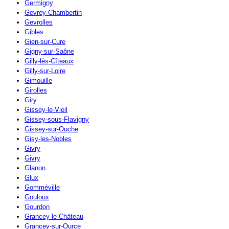
Germigny
Gevrey-Chambertin
Gevrolles
Gibles
Gien-sur-Cure
Gigny-sur-Saône
Gilly-lès-Cîteaux
Gilly-sur-Loire
Gimouille
Girolles
Giry
Gissey-le-Vieil
Gissey-sous-Flavigny
Gissey-sur-Ouche
Gisy-les-Nobles
Givry
Givry
Glanon
Glux
Gomméville
Gouloux
Gourdon
Grancey-le-Château
Grancey-sur-Ource