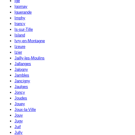
Igé
Igornay
Iguerande
Imphy
Irancy
Is-sur-Tille
Island
Ivry-en-Montagne
Izeure
Izier
Jailly-les-Moulins
Jallanges
Jalogny
Jambles
Jancigny
Jaulges
Joncy
Joudes
Jouey
Joux-la-Ville
Jouy
Jugy
Juif
Jully