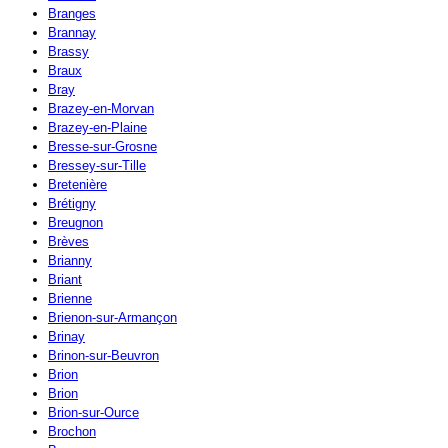
Branges
Brannay
Brassy
Braux
Bray
Brazey-en-Morvan
Brazey-en-Plaine
Bresse-sur-Grosne
Bressey-sur-Tille
Bretenière
Brétigny
Breugnon
Brèves
Brianny
Briant
Brienne
Brienon-sur-Armançon
Brinay
Brinon-sur-Beuvron
Brion
Brion
Brion-sur-Ource
Brochon