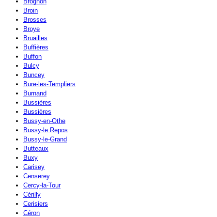
Brognon
Broin
Brosses
Broye
Bruailles
Buffières
Buffon
Bulcy
Buncey
Bure-les-Templiers
Burnand
Bussières
Bussières
Bussy-en-Othe
Bussy-le Repos
Bussy-le-Grand
Butteaux
Buxy
Carisey
Censerey
Cercy-la-Tour
Cérilly
Cerisiers
Céron