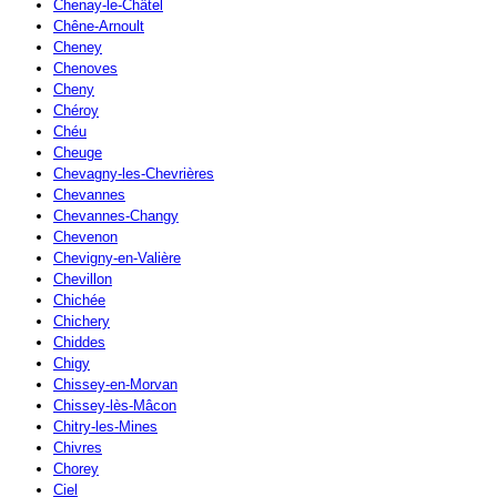
Chenay-le-Châtel
Chêne-Arnoult
Cheney
Chenoves
Cheny
Chéroy
Chéu
Cheuge
Chevagny-les-Chevrières
Chevannes
Chevannes-Changy
Chevenon
Chevigny-en-Valière
Chevillon
Chichée
Chichery
Chiddes
Chigy
Chissey-en-Morvan
Chissey-lès-Mâcon
Chitry-les-Mines
Chivres
Chorey
Ciel