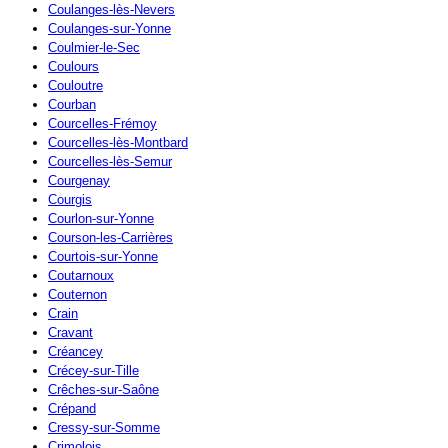
Coulanges-lès-Nevers
Coulanges-sur-Yonne
Coulmier-le-Sec
Coulours
Couloutre
Courban
Courcelles-Frémoy
Courcelles-lès-Montbard
Courcelles-lès-Semur
Courgenay
Courgis
Courlon-sur-Yonne
Courson-les-Carrières
Courtois-sur-Yonne
Coutarnoux
Couternon
Crain
Cravant
Créancey
Crécey-sur-Tille
Crêches-sur-Saône
Crépand
Cressy-sur-Somme
Crimolois