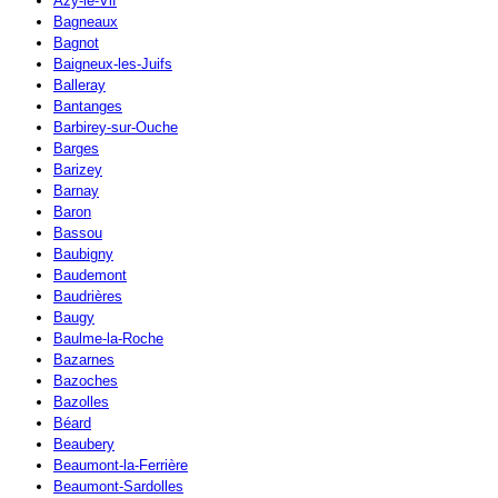
Azy-le-Vif
Bagneaux
Bagnot
Baigneux-les-Juifs
Balleray
Bantanges
Barbirey-sur-Ouche
Barges
Barizey
Barnay
Baron
Bassou
Baubigny
Baudemont
Baudrières
Baugy
Baulme-la-Roche
Bazarnes
Bazoches
Bazolles
Béard
Beaubery
Beaumont-la-Ferrière
Beaumont-Sardolles