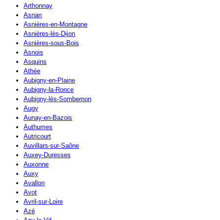
Arthonnay
Asnan
Asnières-en-Montagne
Asnières-lès-Dijon
Asnières-sous-Bois
Asnois
Asquins
Athée
Aubigny-en-Plaine
Aubigny-la-Ronce
Aubigny-lès-Sombernon
Augy
Aunay-en-Bazois
Authumes
Autricourt
Auvillars-sur-Saône
Auxey-Duresses
Auxonne
Auxy
Avallon
Avot
Avril-sur-Loire
Azé