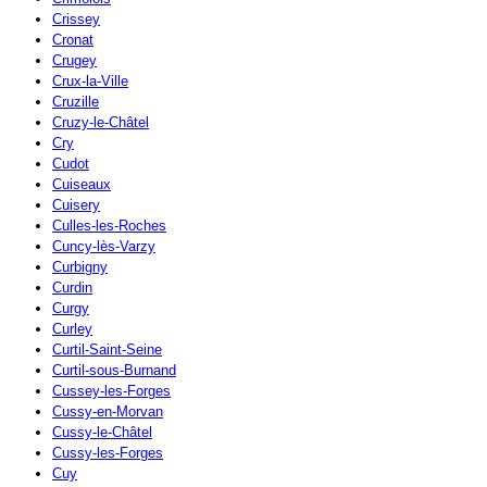
Crissey
Cronat
Crugey
Crux-la-Ville
Cruzille
Cruzy-le-Châtel
Cry
Cudot
Cuiseaux
Cuisery
Culles-les-Roches
Cuncy-lès-Varzy
Curbigny
Curdin
Curgy
Curley
Curtil-Saint-Seine
Curtil-sous-Burnand
Cussey-les-Forges
Cussy-en-Morvan
Cussy-le-Châtel
Cussy-les-Forges
Cuy