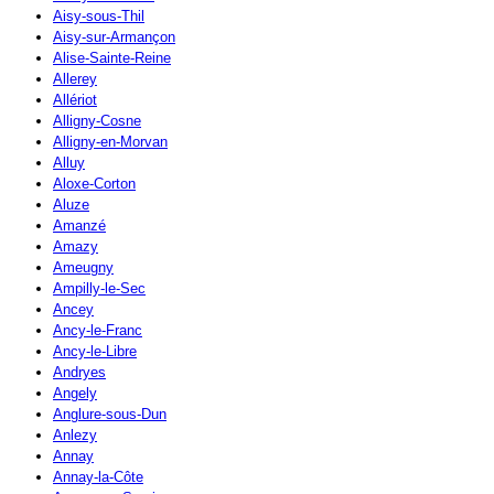
Aisy-sous-Thil
Aisy-sur-Armançon
Alise-Sainte-Reine
Allerey
Allériot
Alligny-Cosne
Alligny-en-Morvan
Alluy
Aloxe-Corton
Aluze
Amanzé
Amazy
Ameugny
Ampilly-le-Sec
Ancey
Ancy-le-Franc
Ancy-le-Libre
Andryes
Angely
Anglure-sous-Dun
Anlezy
Annay
Annay-la-Côte