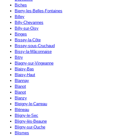
Biches
Bierry-les-Belles-Fontaines
Billey
Billy-Chevannes
Billy-sur-Oisy
Binges
Bissey-la-Côte
Bissey-sous-Cruchaud
Bissy-la-Mâconnaise
Bitry
Blagny-sur-Vingeanne
Blaisy-Bas
Blaisy-Haut
Blannay
Blanot
Blanot
Blanzy
Bleigny-le-Carreau
Bléneau
Bligny-le-Sec
Bligny-lès-Beaune
Bligny-sur-Ouche
Blismes