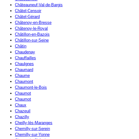
Châteauneuf-Val-de-Bargis
Châtel-Censoir
Châtel-Gérard
Châtenoy-en-Bresse
Châtenoy-le-Royal
Châtillon-en-Bazois
Châtillon-sur-Seine
Châtin
Chaudenay
Chauffailles
Chaulgnes
Chaumard
Chaume
Chaumont
Chaumont-le-Bois
Chaumot
Chaumot
Chaux
Chazeuil
Chazilly
Cheilly-lès-Maranges
Chemilly-sur-Serein
Chemilly-sur-Yonne