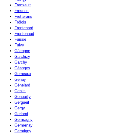
Franxault
Fresnes
Fretterans
Frôlois
Frontenard
Frontenaud
Fuissé
Fulvy
Gâcogne
Garchizy
Garchy
Géanges
Gemeaux
Genay
Génelard
Genlis
Genouilly
Gergueil
Gergy
Gerland
Germagny
Germenay
Germigny