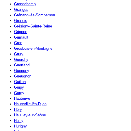
Grandchamp
Granges
Grénand-lès-Sombernon
Grenois
Grésigny-Sainte-Reine
Grignon
Grimault
Gron
Grosbois-en-Montagne
Grury
Guerchy
Guerfand
Guérigny
Gueugnon
Guillon
Guipy
Gurgy
Hauterive
Hauteville-lès-Dijon
Héry
Heuilley-sur-Saône
Huilly
Hurigny