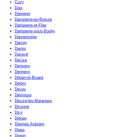
Cuzy
Daix
Damerey
Dampierre-en-Bresse
Dampierre-et-Flée
Dampierre-sous-Bouhy
Dannemoine
Darcey
Darois
Davayé
Decize
Demigny
Dennevy
Détain-et-Bruant
Dettey
Devay
Devrouze
Dezize-lès-Maranges
Diconne
Dicy
Diénay
Diennes-Aubigny
Diges
Digoin