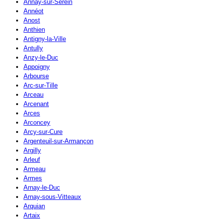
Annay-sur-Serein
Annéot
Anost
Anthien
Antigny-la-Ville
Antully
Anzy-le-Duc
Appoigny
Arbourse
Arc-sur-Tille
Arceau
Arcenant
Arces
Arconcey
Arcy-sur-Cure
Argenteuil-sur-Armançon
Argilly
Arleuf
Armeau
Armes
Arnay-le-Duc
Arnay-sous-Vitteaux
Arquian
Artaix