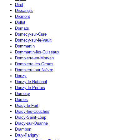
Dirol
Dissangis
Dixmont
Dollot
Domats
Domecy-sur-Cure
Domecy-sur-le-Vault
Dommartin
Dommartin-lès-Cuiseaux
Dompierre-en-Morvan
Dompierre-les-Ormes
Dompierre-sur-Nièvre
Donzy
Donzy-le-National
Donzy-le-Pertuis
Dornecy
Dornes
Dracy-le-Fort
Dracy-lès-Couches
Dracy-Saint-Loup
Dracy-sur-Ouanne
Drambon
Druy-Parigny