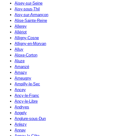
Aisey-sur-Seine
Aisy-sous-Thil
Aisy-sur-Armançon
Alise-Sainte-Reine
Allerey
Allériot
Alligny-Cosne
Alligny-en-Morvan
Alluy
Aloxe-Corton
Aluze
Amanzé
Amazy
Ameugny
Ampilly-le-Sec
Ancey
Ancy-le-Franc
Ancy-le-Libre
Andryes
Angely
Anglure-sous-Dun
Anlezy
Annay
Annay-la-Côte