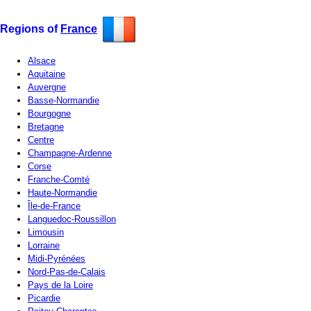
Regions of
France
Alsace
Aquitaine
Auvergne
Basse-Normandie
Bourgogne
Bretagne
Centre
Champagne-Ardenne
Corse
Franche-Comté
Haute-Normandie
Île-de-France
Languedoc-Roussillon
Limousin
Lorraine
Midi-Pyrénées
Nord-Pas-de-Calais
Pays de la Loire
Picardie