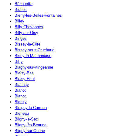
Bézouotte
Biches
Bierry-les-Belles-Fontaines
Billey
Billy-Chevannes
Billy-sur-Oisy
Binges
Bissey-la-Côte
Bissey-sous-Cruchaud
Bissy-la-Mâconnaise
Bitry
Blagny-sur-Vingeanne
Blaisy-Bas
Blaisy-Haut
Blannay
Blanot
Blanot
Blanzy
Bleigny-le-Carreau
Bléneau
Bligny-le-Sec
Bligny-lès-Beaune
Bligny-sur-Ouche