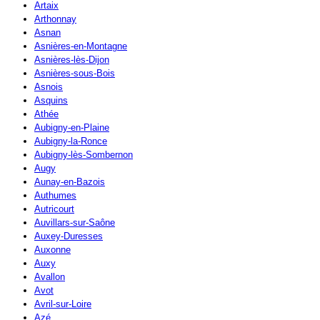
Artaix
Arthonnay
Asnan
Asnières-en-Montagne
Asnières-lès-Dijon
Asnières-sous-Bois
Asnois
Asquins
Athée
Aubigny-en-Plaine
Aubigny-la-Ronce
Aubigny-lès-Sombernon
Augy
Aunay-en-Bazois
Authumes
Autricourt
Auvillars-sur-Saône
Auxey-Duresses
Auxonne
Auxy
Avallon
Avot
Avril-sur-Loire
Azé