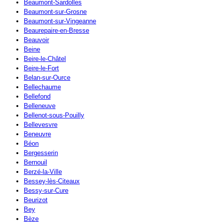
Beaumont-Sardolles
Beaumont-sur-Grosne
Beaumont-sur-Vingeanne
Beaurepaire-en-Bresse
Beauvoir
Beine
Beire-le-Châtel
Beire-le-Fort
Belan-sur-Ource
Bellechaume
Bellefond
Belleneuve
Bellenot-sous-Pouilly
Bellevesvre
Beneuvre
Béon
Bergesserin
Bernouil
Berzé-la-Ville
Bessey-lès-Citeaux
Bessy-sur-Cure
Beurizot
Bey
Bèze