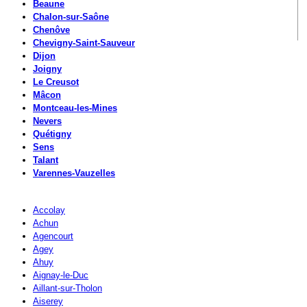
Beaune
Chalon-sur-Saône
Chenôve
Chevigny-Saint-Sauveur
Dijon
Joigny
Le Creusot
Mâcon
Montceau-les-Mines
Nevers
Quétigny
Sens
Talant
Varennes-Vauzelles
Accolay
Achun
Agencourt
Agey
Ahuy
Aignay-le-Duc
Aillant-sur-Tholon
Aiserey