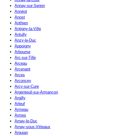
Annay-sur-Serein
Annéot
Anost
Anthien
Antigny-la-Ville
Antully
Anzy-le-Duc
Appoigny
Arbourse
Arc-sur-Tille
Arceau
Arcenant
Arces
Arconcey
Arcy-sur-Cure
Argenteuil-sur-Armançon
Argilly
Arleuf
Armeau
Armes
Arnay-le-Duc
Arnay-sous-Vitteaux
Arquian