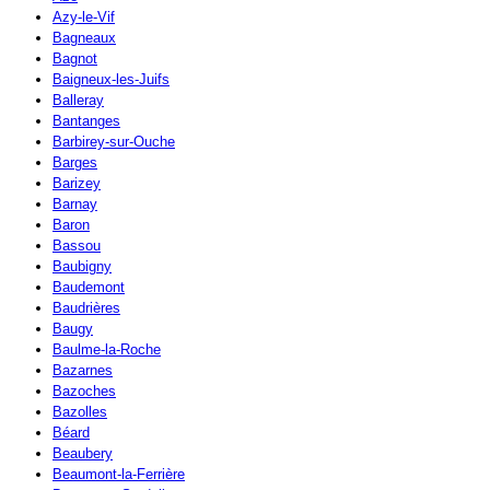
Azy-le-Vif
Bagneaux
Bagnot
Baigneux-les-Juifs
Balleray
Bantanges
Barbirey-sur-Ouche
Barges
Barizey
Barnay
Baron
Bassou
Baubigny
Baudemont
Baudrières
Baugy
Baulme-la-Roche
Bazarnes
Bazoches
Bazolles
Béard
Beaubery
Beaumont-la-Ferrière