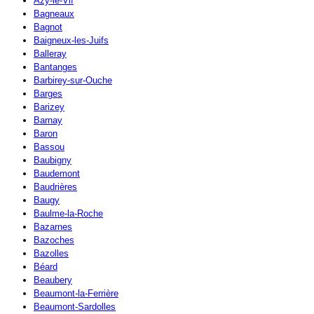
Azy-le-Vif
Bagneaux
Bagnot
Baigneux-les-Juifs
Balleray
Bantanges
Barbirey-sur-Ouche
Barges
Barizey
Barnay
Baron
Bassou
Baubigny
Baudemont
Baudrières
Baugy
Baulme-la-Roche
Bazarnes
Bazoches
Bazolles
Béard
Beaubery
Beaumont-la-Ferrière
Beaumont-Sardolles