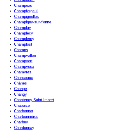
Champeau
Champforgeuil
Champignelles
Champigny-sur-Yonne
Champlay
Champlecy
Champlemy
Champlost
Champs
Champvallon
Champvert
Champvoux
Chamvres
Chanceaux
Chânes
Change
Changy
Chantenay-Saint-Imbert
Chapaize
Charbonnat
Charbonnières
Charbuy
Chardonnay