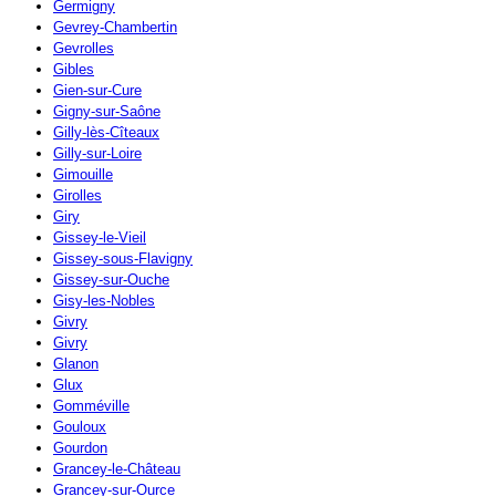
Germigny
Gevrey-Chambertin
Gevrolles
Gibles
Gien-sur-Cure
Gigny-sur-Saône
Gilly-lès-Cîteaux
Gilly-sur-Loire
Gimouille
Girolles
Giry
Gissey-le-Vieil
Gissey-sous-Flavigny
Gissey-sur-Ouche
Gisy-les-Nobles
Givry
Givry
Glanon
Glux
Gomméville
Gouloux
Gourdon
Grancey-le-Château
Grancey-sur-Ource