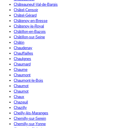
Châteauneuf-Val-de-Bargis
Châtel-Censoir
Châtel-Gérard
Châtenoy-en-Bresse
Châtenoy-le-Royal
Châtillon-en-Bazois
Châtillon-sur-Seine
Châtin
Chaudenay
Chauffailles
Chaulgnes
Chaumard
Chaume
Chaumont
Chaumont-le-Bois
Chaumot
Chaumot
Chaux
Chazeuil
Chazilly
Cheilly-lès-Maranges
Chemilly-sur-Serein
Chemilly-sur-Yonne