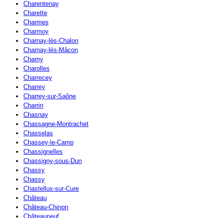
Charentenay
Charette
Charmes
Charmoy
Charnay-lès-Chalon
Charnay-lès-Mâcon
Charny
Charolles
Charrecey
Charrey
Charrey-sur-Saône
Charrin
Chasnay
Chassagne-Montrachet
Chasselas
Chassey-le-Camp
Chassignelles
Chassigny-sous-Dun
Chassy
Chassy
Chastellux-sur-Cure
Château
Château-Chinon
Châteauneuf