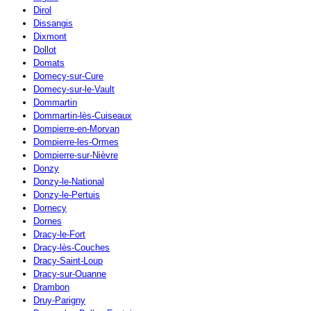
Dirol
Dissangis
Dixmont
Dollot
Domats
Domecy-sur-Cure
Domecy-sur-le-Vault
Dommartin
Dommartin-lès-Cuiseaux
Dompierre-en-Morvan
Dompierre-les-Ormes
Dompierre-sur-Nièvre
Donzy
Donzy-le-National
Donzy-le-Pertuis
Dornecy
Dornes
Dracy-le-Fort
Dracy-lès-Couches
Dracy-Saint-Loup
Dracy-sur-Ouanne
Drambon
Druy-Parigny