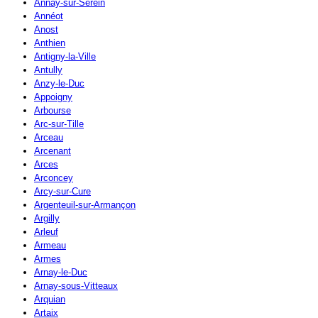
Annay-sur-Serein
Annéot
Anost
Anthien
Antigny-la-Ville
Antully
Anzy-le-Duc
Appoigny
Arbourse
Arc-sur-Tille
Arceau
Arcenant
Arces
Arconcey
Arcy-sur-Cure
Argenteuil-sur-Armançon
Argilly
Arleuf
Armeau
Armes
Arnay-le-Duc
Arnay-sous-Vitteaux
Arquian
Artaix