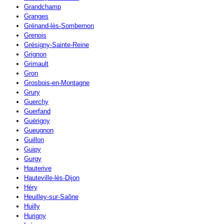
Grandchamp
Granges
Grénand-lès-Sombernon
Grenois
Grésigny-Sainte-Reine
Grignon
Grimault
Gron
Grosbois-en-Montagne
Grury
Guerchy
Guerfand
Guérigny
Gueugnon
Guillon
Guipy
Gurgy
Hauterive
Hauteville-lès-Dijon
Héry
Heuilley-sur-Saône
Huilly
Hurigny