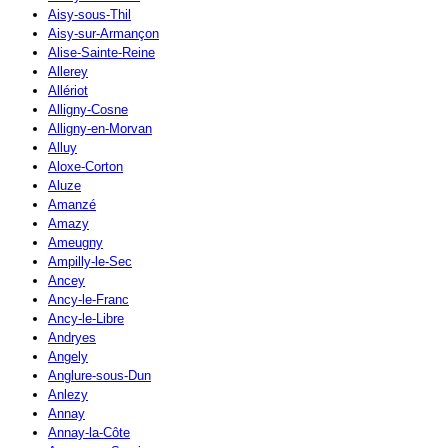
Aisy-sous-Thil
Aisy-sur-Armançon
Alise-Sainte-Reine
Allerey
Allériot
Alligny-Cosne
Alligny-en-Morvan
Alluy
Aloxe-Corton
Aluze
Amanzé
Amazy
Ameugny
Ampilly-le-Sec
Ancey
Ancy-le-Franc
Ancy-le-Libre
Andryes
Angely
Anglure-sous-Dun
Anlezy
Annay
Annay-la-Côte