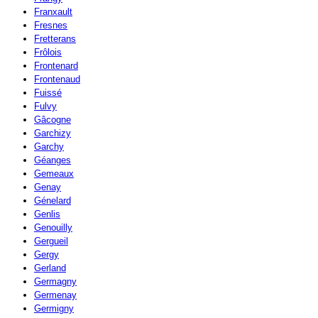
Franxault
Fresnes
Fretterans
Frôlois
Frontenard
Frontenaud
Fuissé
Fulvy
Gâcogne
Garchizy
Garchy
Géanges
Gemeaux
Genay
Génelard
Genlis
Genouilly
Gergueil
Gergy
Gerland
Germagny
Germenay
Germigny