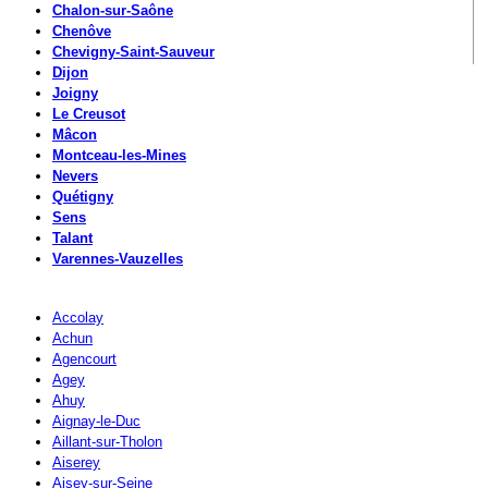
Chalon-sur-Saône
Chenôve
Chevigny-Saint-Sauveur
Dijon
Joigny
Le Creusot
Mâcon
Montceau-les-Mines
Nevers
Quétigny
Sens
Talant
Varennes-Vauzelles
Accolay
Achun
Agencourt
Agey
Ahuy
Aignay-le-Duc
Aillant-sur-Tholon
Aiserey
Aisey-sur-Seine