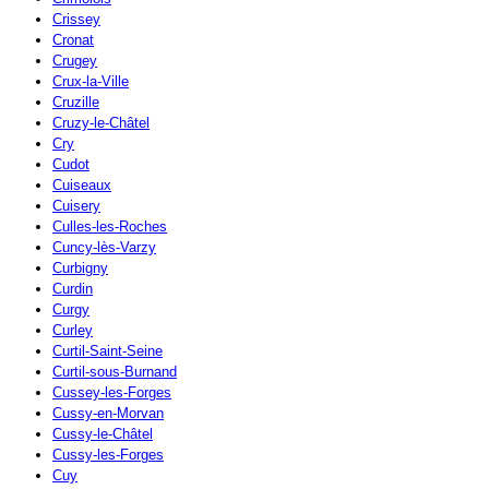
Crissey
Cronat
Crugey
Crux-la-Ville
Cruzille
Cruzy-le-Châtel
Cry
Cudot
Cuiseaux
Cuisery
Culles-les-Roches
Cuncy-lès-Varzy
Curbigny
Curdin
Curgy
Curley
Curtil-Saint-Seine
Curtil-sous-Burnand
Cussey-les-Forges
Cussy-en-Morvan
Cussy-le-Châtel
Cussy-les-Forges
Cuy