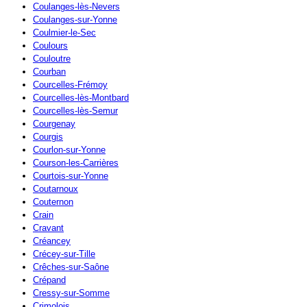
Coulanges-lès-Nevers
Coulanges-sur-Yonne
Coulmier-le-Sec
Coulours
Couloutre
Courban
Courcelles-Frémoy
Courcelles-lès-Montbard
Courcelles-lès-Semur
Courgenay
Courgis
Courlon-sur-Yonne
Courson-les-Carrières
Courtois-sur-Yonne
Coutarnoux
Couternon
Crain
Cravant
Créancey
Crécey-sur-Tille
Crêches-sur-Saône
Crépand
Cressy-sur-Somme
Crimolois