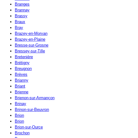
Branges
Brannay
Brassy
Braux
Bray
Brazey-en-Morvan
Brazey-en-Plaine
Bresse-sur-Grosne
Bressey-sur-Tille
Bretenière
Brétigny
Breugnon
Brèves
Brianny
Briant
Brienne
Brienon-sur-Armançon
Brinay
Brinon-sur-Beuvron
Brion
Brion
Brion-sur-Ource
Brochon