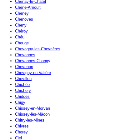
Chenay-le-Châtel
Chêne-Arnoult
Cheney
Chenoves
Cheny
Chéroy
Chéu
Cheuge
Chevagny-les-Chevrières
Chevannes
Chevannes-Changy
Chevenon
Chevigny-en-Valière
Chevillon
Chichée
Chichery
Chiddes
Chigy
Chissey-en-Morvan
Chissey-lès-Mâcon
Chitry-les-Mines
Chivres
Chorey
Ciel