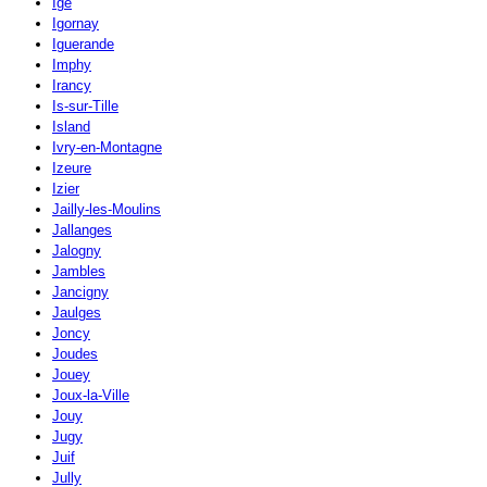
Igé
Igornay
Iguerande
Imphy
Irancy
Is-sur-Tille
Island
Ivry-en-Montagne
Izeure
Izier
Jailly-les-Moulins
Jallanges
Jalogny
Jambles
Jancigny
Jaulges
Joncy
Joudes
Jouey
Joux-la-Ville
Jouy
Jugy
Juif
Jully