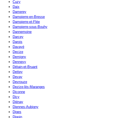
Cuzy
Daix
Damerey
Dampierre-en-Bresse
Dampierre-et-Flée
Dampierre-sous-Bouhy
Dannemoine
Darcey
Darois
Davayé
Decize
Demigny
Dennevy
Détain-et-Bruant
Dettey
Devay
Devrouze
Dezize-lès-Maranges
Diconne
Dicy
Diénay
Diennes-Aubigny
Diges
Digoin