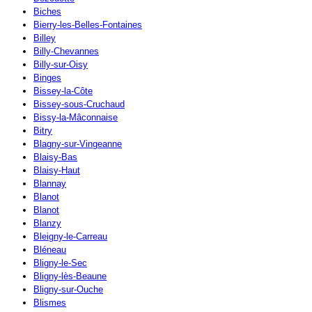
Biches
Bierry-les-Belles-Fontaines
Billey
Billy-Chevannes
Billy-sur-Oisy
Binges
Bissey-la-Côte
Bissey-sous-Cruchaud
Bissy-la-Mâconnaise
Bitry
Blagny-sur-Vingeanne
Blaisy-Bas
Blaisy-Haut
Blannay
Blanot
Blanot
Blanzy
Bleigny-le-Carreau
Bléneau
Bligny-le-Sec
Bligny-lès-Beaune
Bligny-sur-Ouche
Blismes