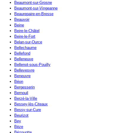
Beaumont-sur-Grosne
Beaumont-sur-Vingeanne
Beaurepaire-en-Bresse
Beauvoir
Beine
Beire-le-Châtel
Beire-le-Fort
Belan-sur-Ource
Bellechaume
Bellefond
Belleneuve
Bellenot-sous-Pouilly
Bellevesvre
Beneuvre
Béon
Bergesserin
Bernouil
Berzé-la-Ville
Bessey-lès-Citeaux
Bessy-sur-Cure
Beurizot
Bey
Bèze
Bézouotte