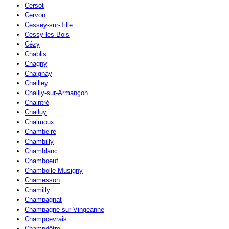
Cersot
Cervon
Cessey-sur-Tille
Cessy-les-Bois
Cézy
Chablis
Chagny
Chaignay
Chailley
Chailly-sur-Armançon
Chaintré
Challuy
Chalmoux
Chambeire
Chambilly
Chamblanc
Chamboeuf
Chambolle-Musigny
Chamesson
Chamilly
Champagnat
Champagne-sur-Vingeanne
Champcevrais
Champdôtre