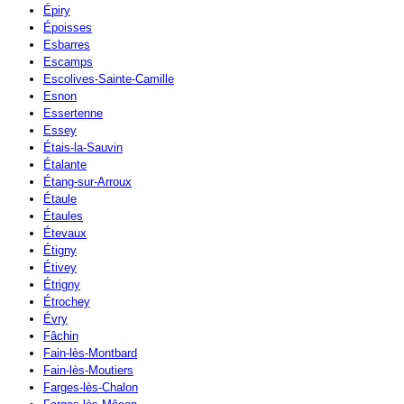
Épiry
Époisses
Esbarres
Escamps
Escolives-Sainte-Camille
Esnon
Essertenne
Essey
Étais-la-Sauvin
Étalante
Étang-sur-Arroux
Étaule
Étaules
Étevaux
Étigny
Étivey
Étrigny
Étrochey
Évry
Fâchin
Fain-lès-Montbard
Fain-lès-Moutiers
Farges-lès-Chalon