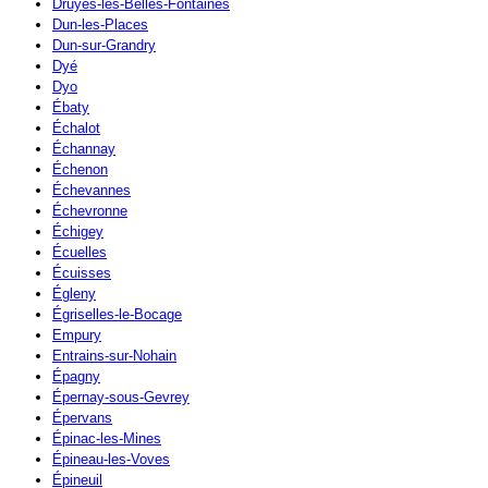
Druyes-les-Belles-Fontaines
Dun-les-Places
Dun-sur-Grandry
Dyé
Dyo
Ébaty
Échalot
Échannay
Échenon
Échevannes
Échevronne
Échigey
Écuelles
Écuisses
Égleny
Égriselles-le-Bocage
Empury
Entrains-sur-Nohain
Épagny
Épernay-sous-Gevrey
Épervans
Épinac-les-Mines
Épineau-les-Voves
Épineuil