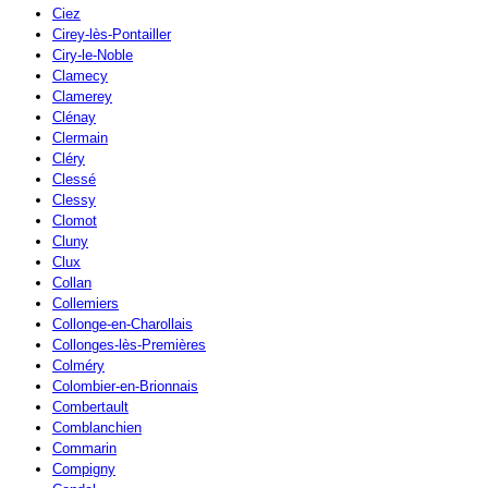
Ciez
Cirey-lès-Pontailler
Ciry-le-Noble
Clamecy
Clamerey
Clénay
Clermain
Cléry
Clessé
Clessy
Clomot
Cluny
Clux
Collan
Collemiers
Collonge-en-Charollais
Collonges-lès-Premières
Colméry
Colombier-en-Brionnais
Combertault
Comblanchien
Commarin
Compigny