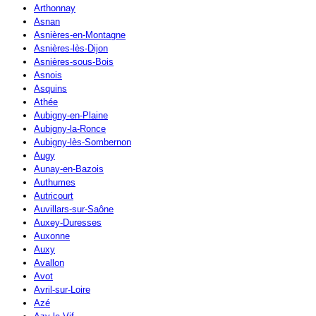
Arthonnay
Asnan
Asnières-en-Montagne
Asnières-lès-Dijon
Asnières-sous-Bois
Asnois
Asquins
Athée
Aubigny-en-Plaine
Aubigny-la-Ronce
Aubigny-lès-Sombernon
Augy
Aunay-en-Bazois
Authumes
Autricourt
Auvillars-sur-Saône
Auxey-Duresses
Auxonne
Auxy
Avallon
Avot
Avril-sur-Loire
Azé