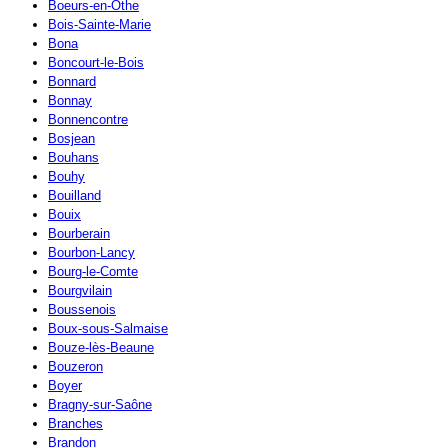
Boeurs-en-Othe
Bois-Sainte-Marie
Bona
Boncourt-le-Bois
Bonnard
Bonnay
Bonnencontre
Bosjean
Bouhans
Bouhy
Bouilland
Bouix
Bourberain
Bourbon-Lancy
Bourg-le-Comte
Bourgvilain
Boussenois
Boux-sous-Salmaise
Bouze-lès-Beaune
Bouzeron
Boyer
Bragny-sur-Saône
Branches
Brandon