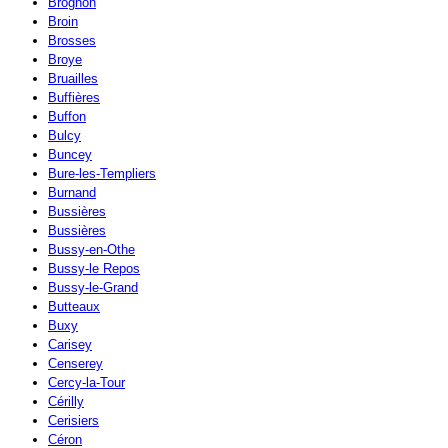
Brognon
Broin
Brosses
Broye
Bruailles
Buffières
Buffon
Bulcy
Buncey
Bure-les-Templiers
Burnand
Bussières
Bussières
Bussy-en-Othe
Bussy-le Repos
Bussy-le-Grand
Butteaux
Buxy
Carisey
Censerey
Cercy-la-Tour
Cérilly
Cerisiers
Céron