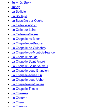
Jully-lès-Buxy
Junay
La Belliole
La Boulaye
La Bussière-sur-Ouche
La Celle-Saint-Cyr
La Celle-sur-Loire
La Celle-sur-Nièvre
La Chapelle-au-Mans
La Chapelle-de-Bragny
La Chapelle-de-Guinchay
La Chapelle-du-Mont-de-France
La Chapelle-Naude
La Chapelle-Saint-André
La Chapelle-Saint-Sauveur
La Chapelle-sous-Brancion
La Chapelle-sous-Dun
La Chapelle-sous-Uchon
La Chapelle-sur-Oreuse
La Chapelle-Thècle
La Charmée
La Chaume
La Chaux
La Clayette