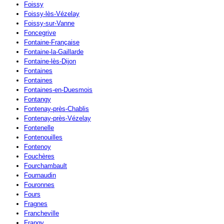
Foissy
Foissy-lès-Vézelay
Foissy-sur-Vanne
Foncegrive
Fontaine-Française
Fontaine-la-Gaillarde
Fontaine-lès-Dijon
Fontaines
Fontaines
Fontaines-en-Duesmois
Fontangy
Fontenay-près-Chablis
Fontenay-près-Vézelay
Fontenelle
Fontenouilles
Fontenoy
Fouchères
Fourchambault
Fournaudin
Fouronnes
Fours
Fragnes
Francheville
Frangy