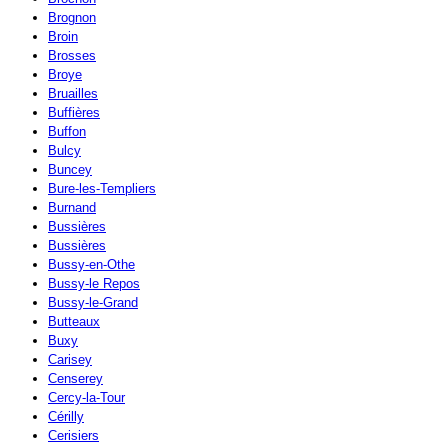
Brognon
Broin
Brosses
Broye
Bruailles
Buffières
Buffon
Bulcy
Buncey
Bure-les-Templiers
Burnand
Bussières
Bussières
Bussy-en-Othe
Bussy-le Repos
Bussy-le-Grand
Butteaux
Buxy
Carisey
Censerey
Cercy-la-Tour
Cérilly
Cerisiers