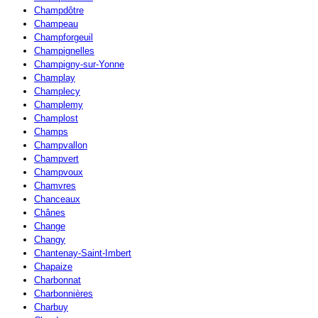
Champdôtre
Champeau
Champforgeuil
Champignelles
Champigny-sur-Yonne
Champlay
Champlecy
Champlemy
Champlost
Champs
Champvallon
Champvert
Champvoux
Chamvres
Chanceaux
Chânes
Change
Changy
Chantenay-Saint-Imbert
Chapaize
Charbonnat
Charbonnières
Charbuy