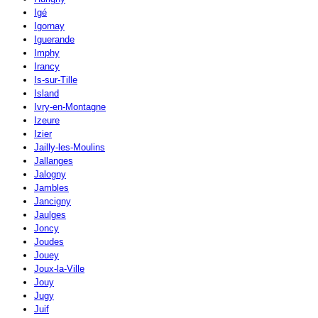
Igé
Igornay
Iguerande
Imphy
Irancy
Is-sur-Tille
Island
Ivry-en-Montagne
Izeure
Izier
Jailly-les-Moulins
Jallanges
Jalogny
Jambles
Jancigny
Jaulges
Joncy
Joudes
Jouey
Joux-la-Ville
Jouy
Jugy
Juif