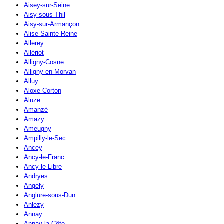
Aisey-sur-Seine
Aisy-sous-Thil
Aisy-sur-Armançon
Alise-Sainte-Reine
Allerey
Allériot
Alligny-Cosne
Alligny-en-Morvan
Alluy
Aloxe-Corton
Aluze
Amanzé
Amazy
Ameugny
Ampilly-le-Sec
Ancey
Ancy-le-Franc
Ancy-le-Libre
Andryes
Angely
Anglure-sous-Dun
Anlezy
Annay
Annay-la-Côte