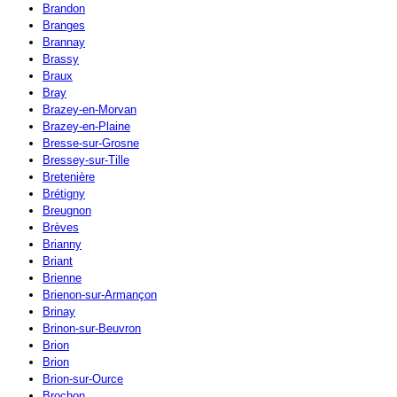
Brandon
Branges
Brannay
Brassy
Braux
Bray
Brazey-en-Morvan
Brazey-en-Plaine
Bresse-sur-Grosne
Bressey-sur-Tille
Bretenière
Brétigny
Breugnon
Brèves
Brianny
Briant
Brienne
Brienon-sur-Armançon
Brinay
Brinon-sur-Beuvron
Brion
Brion
Brion-sur-Ource
Brochon