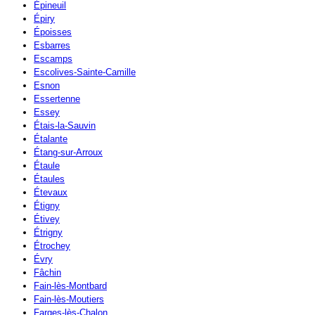
Épineuil
Épiry
Époisses
Esbarres
Escamps
Escolives-Sainte-Camille
Esnon
Essertenne
Essey
Étais-la-Sauvin
Étalante
Étang-sur-Arroux
Étaule
Étaules
Étevaux
Étigny
Étivey
Étrigny
Étrochey
Évry
Fâchin
Fain-lès-Montbard
Fain-lès-Moutiers
Farges-lès-Chalon