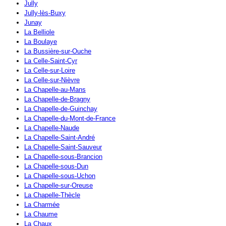
Jully
Jully-lès-Buxy
Junay
La Belliole
La Boulaye
La Bussière-sur-Ouche
La Celle-Saint-Cyr
La Celle-sur-Loire
La Celle-sur-Nièvre
La Chapelle-au-Mans
La Chapelle-de-Bragny
La Chapelle-de-Guinchay
La Chapelle-du-Mont-de-France
La Chapelle-Naude
La Chapelle-Saint-André
La Chapelle-Saint-Sauveur
La Chapelle-sous-Brancion
La Chapelle-sous-Dun
La Chapelle-sous-Uchon
La Chapelle-sur-Oreuse
La Chapelle-Thècle
La Charmée
La Chaume
La Chaux