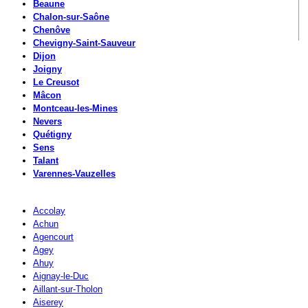
Beaune
Chalon-sur-Saône
Chenôve
Chevigny-Saint-Sauveur
Dijon
Joigny
Le Creusot
Mâcon
Montceau-les-Mines
Nevers
Quétigny
Sens
Talant
Varennes-Vauzelles
Accolay
Achun
Agencourt
Agey
Ahuy
Aignay-le-Duc
Aillant-sur-Tholon
Aiserey