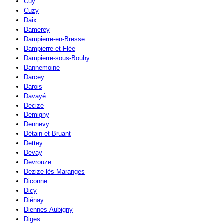
Cuy
Cuzy
Daix
Damerey
Dampierre-en-Bresse
Dampierre-et-Flée
Dampierre-sous-Bouhy
Dannemoine
Darcey
Darois
Davayé
Decize
Demigny
Dennevy
Détain-et-Bruant
Dettey
Devay
Devrouze
Dezize-lès-Maranges
Diconne
Dicy
Diénay
Diennes-Aubigny
Diges