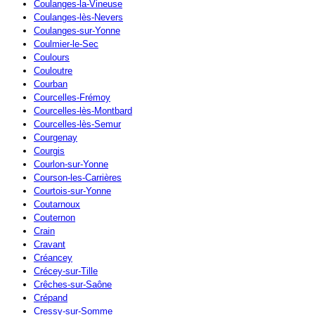
Coulanges-la-Vineuse
Coulanges-lès-Nevers
Coulanges-sur-Yonne
Coulmier-le-Sec
Coulours
Couloutre
Courban
Courcelles-Frémoy
Courcelles-lès-Montbard
Courcelles-lès-Semur
Courgenay
Courgis
Courlon-sur-Yonne
Courson-les-Carrières
Courtois-sur-Yonne
Coutarnoux
Couternon
Crain
Cravant
Créancey
Crécey-sur-Tille
Crêches-sur-Saône
Crépand
Cressy-sur-Somme