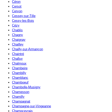
Céron
Cersot
Cervon
Cessey-sur-Tille
Cessy-les-Bois
Cézy
Chablis
Chagny
Chaignay
Chailley
Chailly-sur-Armançon
Chaintré
Challuy
Chalmoux
Chambeire
Chambilly
Chamblanc
Chamboeuf
Chambolle-Musigny
Chamesson
Chamilly
Champagnat
Champagne-sur-Vingeanne
Champcevrais