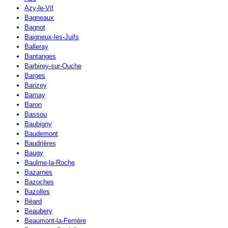
Azy-le-Vif
Bagneaux
Bagnot
Baigneux-les-Juifs
Balleray
Bantanges
Barbirey-sur-Ouche
Barges
Barizey
Barnay
Baron
Bassou
Baubigny
Baudemont
Baudrières
Baugy
Baulme-la-Roche
Bazarnes
Bazoches
Bazolles
Béard
Beaubery
Beaumont-la-Ferrière