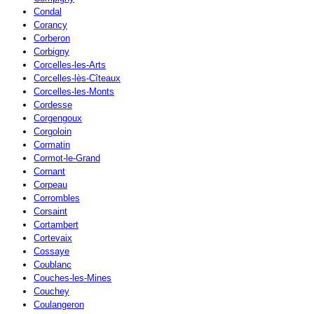
Condal
Corancy
Corberon
Corbigny
Corcelles-les-Arts
Corcelles-lès-Cîteaux
Corcelles-les-Monts
Cordesse
Corgengoux
Corgoloin
Cormatin
Cormot-le-Grand
Cornant
Corpeau
Corrombles
Corsaint
Cortambert
Cortevaix
Cossaye
Coublanc
Couches-les-Mines
Couchey
Coulangeron