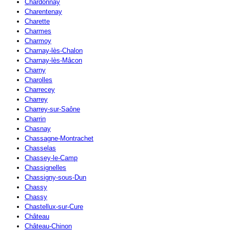
Chardonnay
Charentenay
Charette
Charmes
Charmoy
Charnay-lès-Chalon
Charnay-lès-Mâcon
Charny
Charolles
Charrecey
Charrey
Charrey-sur-Saône
Charrin
Chasnay
Chassagne-Montrachet
Chasselas
Chassey-le-Camp
Chassignelles
Chassigny-sous-Dun
Chassy
Chassy
Chastellux-sur-Cure
Château
Château-Chinon