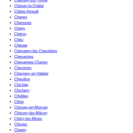
Chemilly-sur-Yonne
Chenay-le-Châtel
Chêne-Arnoult
Cheney
Chenoves
Cheny
Chéroy
Chéu
Cheuge
Chevagny-les-Chevrières
Chevannes
Chevannes-Changy
Chevenon
Chevigny-en-Valière
Chevillon
Chichée
Chichery
Chiddes
Chigy
Chissey-en-Morvan
Chissey-lès-Mâcon
Chitry-les-Mines
Chivres
Chorey