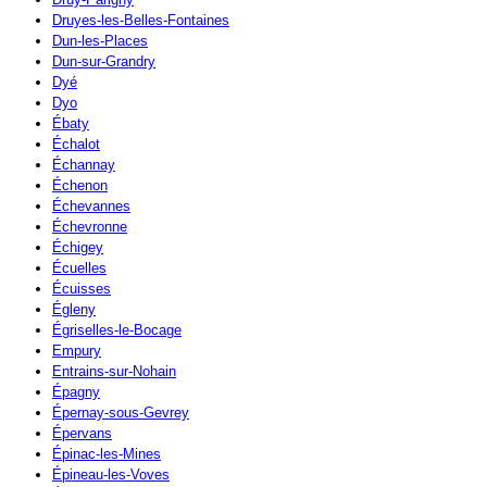
Druyes-les-Belles-Fontaines
Dun-les-Places
Dun-sur-Grandry
Dyé
Dyo
Ébaty
Échalot
Échannay
Échenon
Échevannes
Échevronne
Échigey
Écuelles
Écuisses
Égleny
Égriselles-le-Bocage
Empury
Entrains-sur-Nohain
Épagny
Épernay-sous-Gevrey
Épervans
Épinac-les-Mines
Épineau-les-Voves