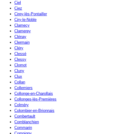
Ciel
Ciez
Cirey-lès-Pontailler
Ciry-le-Noble
Clamecy
Clamerey
Clénay
Clermain
Cléry
Clessé
Clessy
Clomot
Cluny
Clux
Collan
Collemiers
Collonge-en-Charollais
Collonges-lès-Premières
Colméry
Colombier-en-Brionnais
Combertault
Comblanchien
Commarin
Compigny