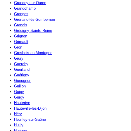
Grancey-sur-Ource
Grandchamp
Granges
Grénand-lès-Sombernon
Grenois
Grésigny-Sainte-Reine
Grignon
Grimault
Gron
Grosbois-en-Montagne
Grury
Guerchy
Guerfand
Guérigny
Gueugnon
Guillon
Guipy
Gurgy
Hauterive
Hauteville-lès-Dijon
Héry
Heuilley-sur-Saône
Huilly
Hurigny