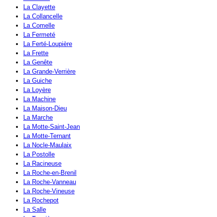
La Clayette
La Collancelle
La Comelle
La Fermeté
La Ferté-Loupière
La Frette
La Genête
La Grande-Verrière
La Guiche
La Loyère
La Machine
La Maison-Dieu
La Marche
La Motte-Saint-Jean
La Motte-Ternant
La Nocle-Maulaix
La Postolle
La Racineuse
La Roche-en-Brenil
La Roche-Vanneau
La Roche-Vineuse
La Rochepot
La Salle