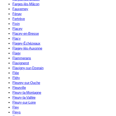
Farges-lès-Mâcon
Fauverney
Fénay
Fertrève
Fixin
Flacey
Flacey-en-Bresse
Flacy
Flagey-Échézeaux
Flagey-lès-Auxonne
Flagy
Flammerans
Flavignerot
Flavigny-sur-Ozerain
Flée
Fléty
Fleurey-sur-Ouche
Fleurville
Fleury-la-Montagne
Fleury-la-Vallée
Fleury-sur-Loire
Fley
Fleys