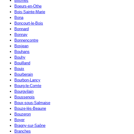
Blismes
Boeurs-en-Othe
Bois-Sainte-Marie
Bona
Boncourt-le-Bois
Bonnard
Bonnay
Bonnencontre
Bosjean
Bouhans
Bouhy
Bouilland
Bouix
Bourberain
Bourbon-Lancy
Bourg-le-Comte
Bourgvilain
Boussenois
Boux-sous-Salmaise
Bouze-lès-Beaune
Bouzeron
Boyer
Bragny-sur-Saône
Branches