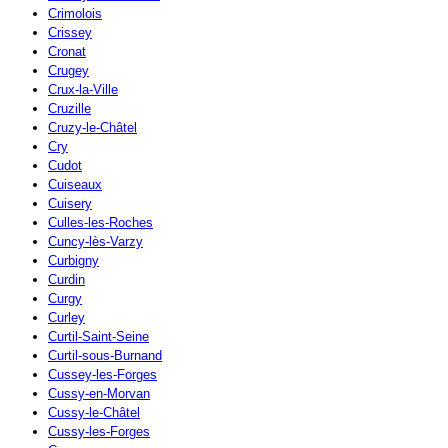
Crimolois
Crissey
Cronat
Crugey
Crux-la-Ville
Cruzille
Cruzy-le-Châtel
Cry
Cudot
Cuiseaux
Cuisery
Culles-les-Roches
Cuncy-lès-Varzy
Curbigny
Curdin
Curgy
Curley
Curtil-Saint-Seine
Curtil-sous-Burnand
Cussey-les-Forges
Cussy-en-Morvan
Cussy-le-Châtel
Cussy-les-Forges