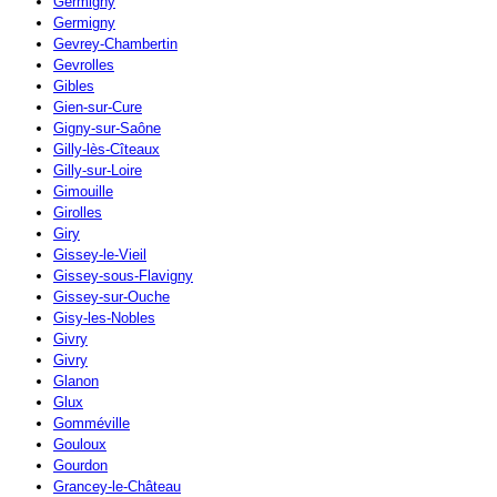
Germigny
Germigny
Gevrey-Chambertin
Gevrolles
Gibles
Gien-sur-Cure
Gigny-sur-Saône
Gilly-lès-Cîteaux
Gilly-sur-Loire
Gimouille
Girolles
Giry
Gissey-le-Vieil
Gissey-sous-Flavigny
Gissey-sur-Ouche
Gisy-les-Nobles
Givry
Givry
Glanon
Glux
Gomméville
Gouloux
Gourdon
Grancey-le-Château