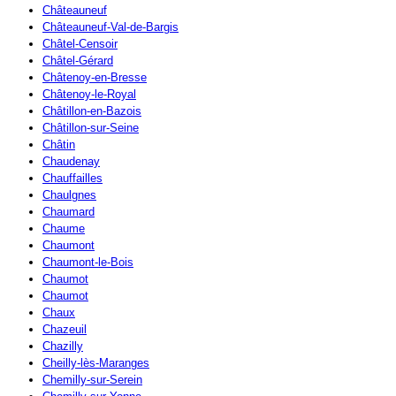
Châteauneuf
Châteauneuf-Val-de-Bargis
Châtel-Censoir
Châtel-Gérard
Châtenoy-en-Bresse
Châtenoy-le-Royal
Châtillon-en-Bazois
Châtillon-sur-Seine
Châtin
Chaudenay
Chauffailles
Chaulgnes
Chaumard
Chaume
Chaumont
Chaumont-le-Bois
Chaumot
Chaumot
Chaux
Chazeuil
Chazilly
Cheilly-lès-Maranges
Chemilly-sur-Serein