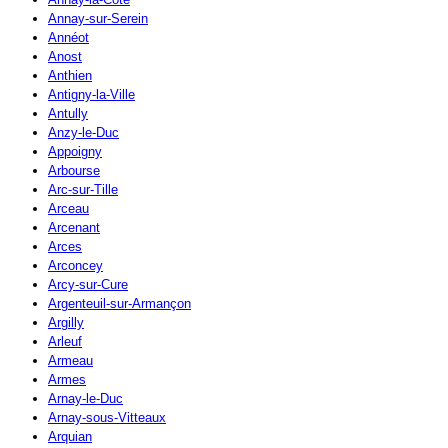
Annay-sur-Serein
Annéot
Anost
Anthien
Antigny-la-Ville
Antully
Anzy-le-Duc
Appoigny
Arbourse
Arc-sur-Tille
Arceau
Arcenant
Arces
Arconcey
Arcy-sur-Cure
Argenteuil-sur-Armançon
Argilly
Arleuf
Armeau
Armes
Arnay-le-Duc
Arnay-sous-Vitteaux
Arquian