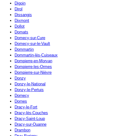
Digoin
Dirol
Dissangis
Dixmont
Dollot
Domats
Domecy-sur-Cure
Domecy-sur-le-Vault
Dommartin
Dommartin-lès-Cuiseaux
Dompierre-en-Morvan
Dompierre-les-Ormes
Dompierre-sur-Nièvre
Donzy
Donzy-le-National
Donzy-le-Pertuis
Dornecy
Dornes
Dracy-le-Fort
Dracy-lès-Couches
Dracy-Saint-Loup
Dracy-sur-Ouanne
Drambon
Druy-Parigny