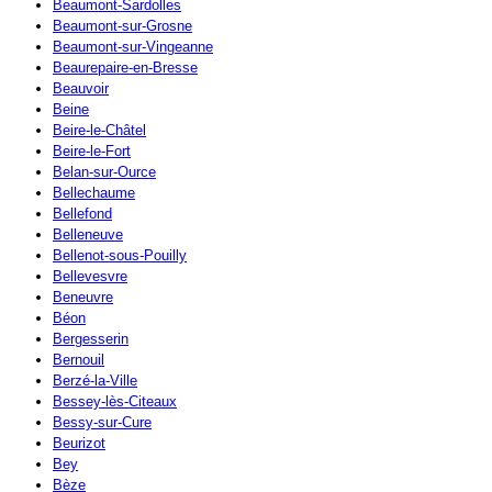
Beaumont-Sardolles
Beaumont-sur-Grosne
Beaumont-sur-Vingeanne
Beaurepaire-en-Bresse
Beauvoir
Beine
Beire-le-Châtel
Beire-le-Fort
Belan-sur-Ource
Bellechaume
Bellefond
Belleneuve
Bellenot-sous-Pouilly
Bellevesvre
Beneuvre
Béon
Bergesserin
Bernouil
Berzé-la-Ville
Bessey-lès-Citeaux
Bessy-sur-Cure
Beurizot
Bey
Bèze