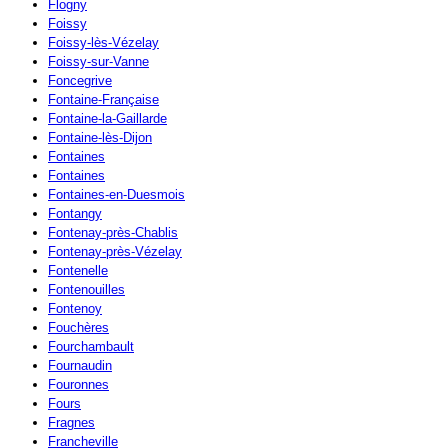
Flogny
Foissy
Foissy-lès-Vézelay
Foissy-sur-Vanne
Foncegrive
Fontaine-Française
Fontaine-la-Gaillarde
Fontaine-lès-Dijon
Fontaines
Fontaines
Fontaines-en-Duesmois
Fontangy
Fontenay-près-Chablis
Fontenay-près-Vézelay
Fontenelle
Fontenouilles
Fontenoy
Fouchères
Fourchambault
Fournaudin
Fouronnes
Fours
Fragnes
Francheville