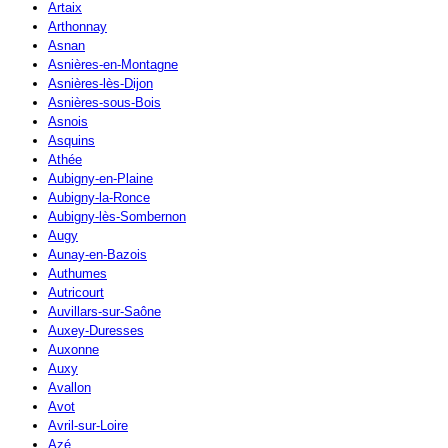
Artaix
Arthonnay
Asnan
Asnières-en-Montagne
Asnières-lès-Dijon
Asnières-sous-Bois
Asnois
Asquins
Athée
Aubigny-en-Plaine
Aubigny-la-Ronce
Aubigny-lès-Sombernon
Augy
Aunay-en-Bazois
Authumes
Autricourt
Auvillars-sur-Saône
Auxey-Duresses
Auxonne
Auxy
Avallon
Avot
Avril-sur-Loire
Azé