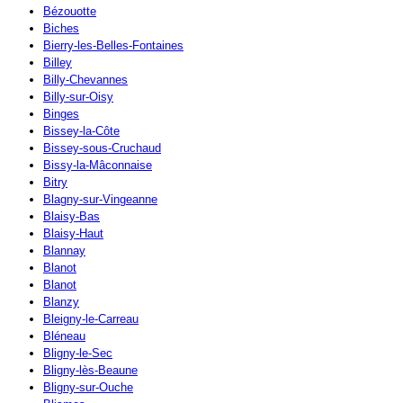
Bézouotte
Biches
Bierry-les-Belles-Fontaines
Billey
Billy-Chevannes
Billy-sur-Oisy
Binges
Bissey-la-Côte
Bissey-sous-Cruchaud
Bissy-la-Mâconnaise
Bitry
Blagny-sur-Vingeanne
Blaisy-Bas
Blaisy-Haut
Blannay
Blanot
Blanot
Blanzy
Bleigny-le-Carreau
Bléneau
Bligny-le-Sec
Bligny-lès-Beaune
Bligny-sur-Ouche