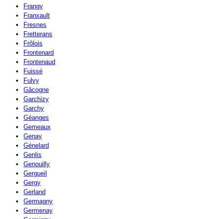
Frangy
Franxault
Fresnes
Fretterans
Frôlois
Frontenard
Frontenaud
Fuissé
Fulvy
Gâcogne
Garchizy
Garchy
Géanges
Gemeaux
Genay
Génelard
Genlis
Genouilly
Gergueil
Gergy
Gerland
Germagny
Germenay