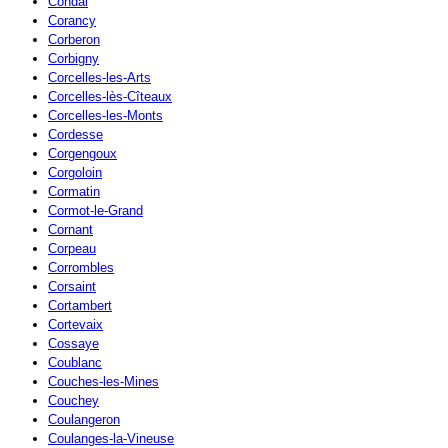
Condal
Corancy
Corberon
Corbigny
Corcelles-les-Arts
Corcelles-lès-Cîteaux
Corcelles-les-Monts
Cordesse
Corgengoux
Corgoloin
Cormatin
Cormot-le-Grand
Cornant
Corpeau
Corrombles
Corsaint
Cortambert
Cortevaix
Cossaye
Coublanc
Couches-les-Mines
Couchey
Coulangeron
Coulanges-la-Vineuse