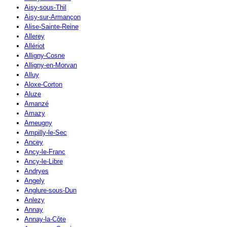
Aisy-sous-Thil
Aisy-sur-Armançon
Alise-Sainte-Reine
Allerey
Allériot
Alligny-Cosne
Alligny-en-Morvan
Alluy
Aloxe-Corton
Aluze
Amanzé
Amazy
Ameugny
Ampilly-le-Sec
Ancey
Ancy-le-Franc
Ancy-le-Libre
Andryes
Angely
Anglure-sous-Dun
Anlezy
Annay
Annay-la-Côte