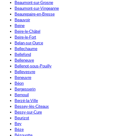
Beaumont-sur-Grosne
Beaumont-sur-Vingeanne
Beaurepaire-en-Bresse
Beauvoir
Beine
Beire-le-Châtel
Beire-le-Fort
Belan-sur-Ource
Bellechaume
Bellefond
Belleneuve
Bellenot-sous-Pouilly
Bellevesvre
Beneuvre
Béon
Bergesserin
Bernouil
Berzé-la-Ville
Bessey-lès-Citeaux
Bessy-sur-Cure
Beurizot
Bey
Bèze
Bézouotte