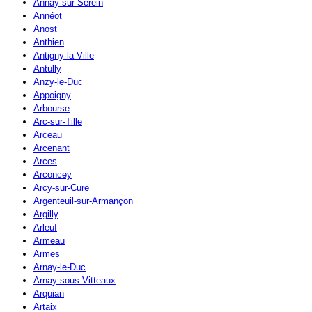
Annay-sur-Serein
Annéot
Anost
Anthien
Antigny-la-Ville
Antully
Anzy-le-Duc
Appoigny
Arbourse
Arc-sur-Tille
Arceau
Arcenant
Arces
Arconcey
Arcy-sur-Cure
Argenteuil-sur-Armançon
Argilly
Arleuf
Armeau
Armes
Arnay-le-Duc
Arnay-sous-Vitteaux
Arquian
Artaix