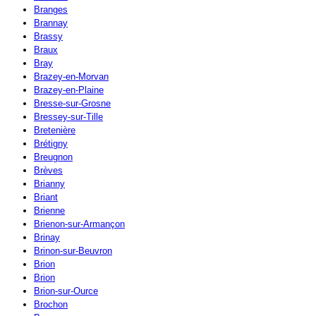
Branges
Brannay
Brassy
Braux
Bray
Brazey-en-Morvan
Brazey-en-Plaine
Bresse-sur-Grosne
Bressey-sur-Tille
Bretenière
Brétigny
Breugnon
Brèves
Brianny
Briant
Brienne
Brienon-sur-Armançon
Brinay
Brinon-sur-Beuvron
Brion
Brion
Brion-sur-Ource
Brochon