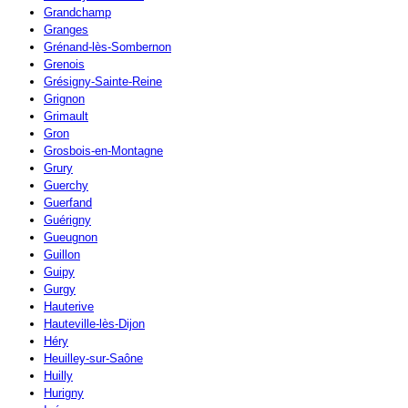
Grandchamp
Granges
Grénand-lès-Sombernon
Grenois
Grésigny-Sainte-Reine
Grignon
Grimault
Gron
Grosbois-en-Montagne
Grury
Guerchy
Guerfand
Guérigny
Gueugnon
Guillon
Guipy
Gurgy
Hauterive
Hauteville-lès-Dijon
Héry
Heuilley-sur-Saône
Huilly
Hurigny