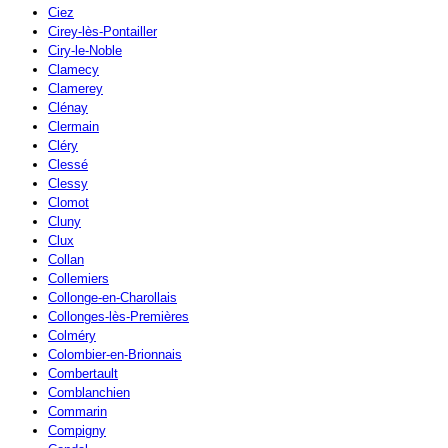
Ciez
Cirey-lès-Pontailler
Ciry-le-Noble
Clamecy
Clamerey
Clénay
Clermain
Cléry
Clessé
Clessy
Clomot
Cluny
Clux
Collan
Collemiers
Collonge-en-Charollais
Collonges-lès-Premières
Colméry
Colombier-en-Brionnais
Combertault
Comblanchien
Commarin
Compigny