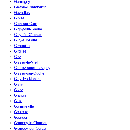
Germigny
Gevrey-Chambertin
Gevrolles
Gibles
Gien-sur-Cure
Gigny-sur-Saône
Gilly-lès-Cîteaux
Gilly-sur-Loire
Gimouille
Girolles
Giry
Gissey-le-Vieil
Gissey-sous-Flavigny
Gissey-sur-Ouche
Gisy-les-Nobles
Givry
Givry
Glanon
Glux
Gomméville
Gouloux
Gourdon
Grancey-le-Château
Grancey-sur-Ource