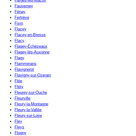
Farges-lès-Mâcon
Fauverney
Fénay
Fertrève
Fixin
Flacey
Flacey-en-Bresse
Flacy
Flagey-Échézeaux
Flagey-lès-Auxonne
Flagy
Flammerans
Flavignerot
Flavigny-sur-Ozerain
Flée
Fléty
Fleurey-sur-Ouche
Fleurville
Fleury-la-Montagne
Fleury-la-Vallée
Fleury-sur-Loire
Fley
Fleys
Flogny