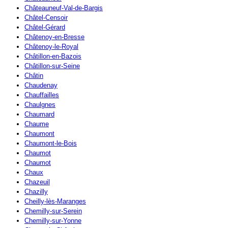
Châteauneuf-Val-de-Bargis
Châtel-Censoir
Châtel-Gérard
Châtenoy-en-Bresse
Châtenoy-le-Royal
Châtillon-en-Bazois
Châtillon-sur-Seine
Châtin
Chaudenay
Chauffailles
Chaulgnes
Chaumard
Chaume
Chaumont
Chaumont-le-Bois
Chaumot
Chaumot
Chaux
Chazeuil
Chazilly
Cheilly-lès-Maranges
Chemilly-sur-Serein
Chemilly-sur-Yonne