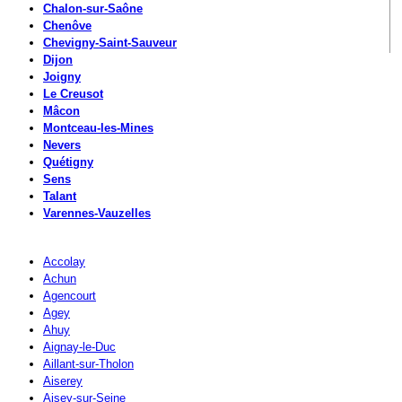
Chalon-sur-Saône
Chenôve
Chevigny-Saint-Sauveur
Dijon
Joigny
Le Creusot
Mâcon
Montceau-les-Mines
Nevers
Quétigny
Sens
Talant
Varennes-Vauzelles
Accolay
Achun
Agencourt
Agey
Ahuy
Aignay-le-Duc
Aillant-sur-Tholon
Aiserey
Aisey-sur-Seine