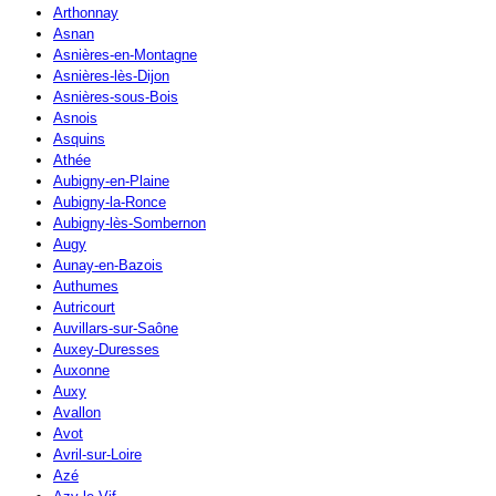
Arthonnay
Asnan
Asnières-en-Montagne
Asnières-lès-Dijon
Asnières-sous-Bois
Asnois
Asquins
Athée
Aubigny-en-Plaine
Aubigny-la-Ronce
Aubigny-lès-Sombernon
Augy
Aunay-en-Bazois
Authumes
Autricourt
Auvillars-sur-Saône
Auxey-Duresses
Auxonne
Auxy
Avallon
Avot
Avril-sur-Loire
Azé