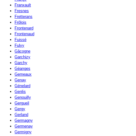
Franxault
Fresnes
Fretterans
Frôlois
Frontenard
Frontenaud
Fuissé
Fulvy
Gâcogne
Garchizy
Garchy
Géanges
Gemeaux
Genay
Génelard
Genlis
Genouilly
Gergueil
Gergy
Gerland
Germagny
Germenay
Germigny