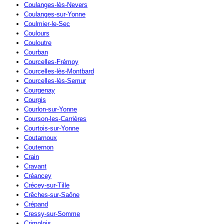
Coulanges-lès-Nevers
Coulanges-sur-Yonne
Coulmier-le-Sec
Coulours
Couloutre
Courban
Courcelles-Frémoy
Courcelles-lès-Montbard
Courcelles-lès-Semur
Courgenay
Courgis
Courlon-sur-Yonne
Courson-les-Carrières
Courtois-sur-Yonne
Coutarnoux
Couternon
Crain
Cravant
Créancey
Crécey-sur-Tille
Crêches-sur-Saône
Crépand
Cressy-sur-Somme
Crimolois