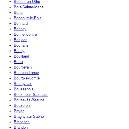
Boeurs-en-Othe
Bois-Sainte-Marie
Bona
Boncourt-le-Bois
Bonnard
Bonnay
Bonnencontre
Bosjean
Bouhans
Bouhy
Bouilland
Bouix
Bourberain
Bourbon-Lancy
Bourg-le-Comte
Bourgvilain
Boussenois
Boux-sous-Salmaise
Bouze-lès-Beaune
Bouzeron
Boyer
Bragny-sur-Saône
Branches
Brandon