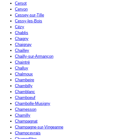
Cersot
Cervon
Cessey-sur-Tille
Cessy-les-Bois
Cézy
Chablis
Chagny
Chaignay
Chailley
Chailly-sur-Armançon
Chaintré
Challuy
Chalmoux
Chambeire
Chambilly
Chamblanc
Chamboeuf
Chambolle-Musigny
Chamesson
Chamilly
Champagnat
Champagne-sur-Vingeanne
Champcevrais
Champdôtre