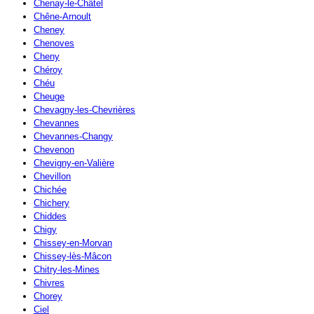
Chenay-le-Châtel
Chêne-Arnoult
Cheney
Chenoves
Cheny
Chéroy
Chéu
Cheuge
Chevagny-les-Chevrières
Chevannes
Chevannes-Changy
Chevenon
Chevigny-en-Valière
Chevillon
Chichée
Chichery
Chiddes
Chigy
Chissey-en-Morvan
Chissey-lès-Mâcon
Chitry-les-Mines
Chivres
Chorey
Ciel