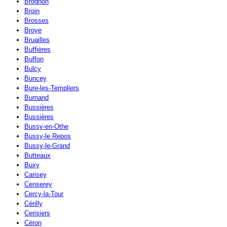
Brognon
Broin
Brosses
Broye
Bruailles
Buffières
Buffon
Bulcy
Buncey
Bure-les-Templiers
Burnand
Bussières
Bussières
Bussy-en-Othe
Bussy-le Repos
Bussy-le-Grand
Butteaux
Buxy
Carisey
Censerey
Cercy-la-Tour
Cérilly
Cerisiers
Céron