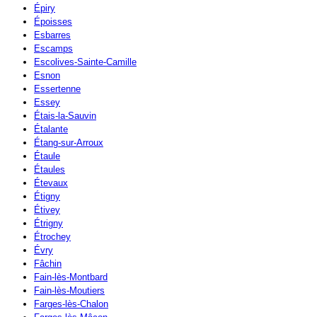
Épiry
Époisses
Esbarres
Escamps
Escolives-Sainte-Camille
Esnon
Essertenne
Essey
Étais-la-Sauvin
Étalante
Étang-sur-Arroux
Étaule
Étaules
Étevaux
Étigny
Étivey
Étrigny
Étrochey
Évry
Fâchin
Fain-lès-Montbard
Fain-lès-Moutiers
Farges-lès-Chalon