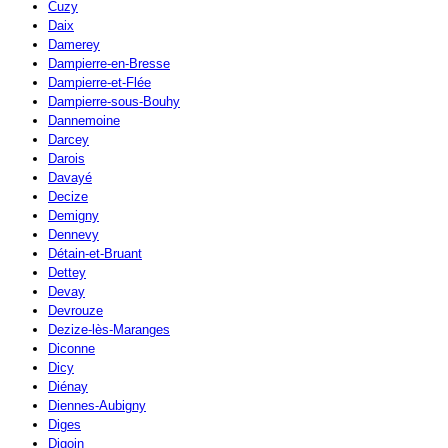
Cuzy
Daix
Damerey
Dampierre-en-Bresse
Dampierre-et-Flée
Dampierre-sous-Bouhy
Dannemoine
Darcey
Darois
Davayé
Decize
Demigny
Dennevy
Détain-et-Bruant
Dettey
Devay
Devrouze
Dezize-lès-Maranges
Diconne
Dicy
Diénay
Diennes-Aubigny
Diges
Digoin