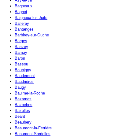
Azy-le-Vif
Bagneaux
Bagnot
Baigneux-les-Juifs
Balleray
Bantanges
Barbirey-sur-Ouche
Barges
Barizey
Barnay
Baron
Bassou
Baubigny
Baudemont
Baudrières
Baugy
Baulme-la-Roche
Bazarnes
Bazoches
Bazolles
Béard
Beaubery
Beaumont-la-Ferrière
Beaumont-Sardolles