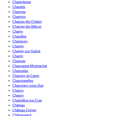
Charentenay
Charette
Charmes
Charmoy
Charnay-lès-Chalon
Charnay-lès-Mâcon
Charny
Charolles
Charrecey
Charrey
Charrey-sur-Saône
Charrin
Chasnay
Chassagne-Montrachet
Chasselas
Chassey-le-Camp
Chassignelles
Chassigny-sous-Dun
Chassy
Chassy
Chastellux-sur-Cure
Château
Château-Chinon
Châteauneuf