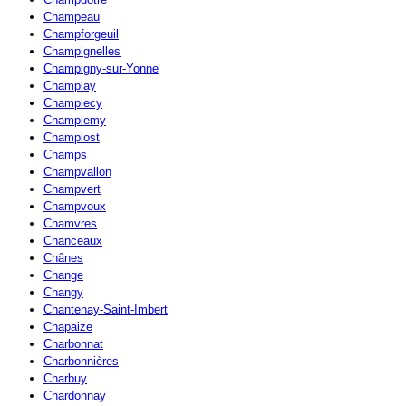
Champeau
Champforgeuil
Champignelles
Champigny-sur-Yonne
Champlay
Champlecy
Champlemy
Champlost
Champs
Champvallon
Champvert
Champvoux
Chamvres
Chanceaux
Chânes
Change
Changy
Chantenay-Saint-Imbert
Chapaize
Charbonnat
Charbonnières
Charbuy
Chardonnay