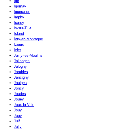
Igé
Igornay
Iguerande
Imphy
Irancy
Is-sur-Tille
Island
Ivry-en-Montagne
Izeure
Izier
Jailly-les-Moulins
Jallanges
Jalogny
Jambles
Jancigny
Jaulges
Joncy
Joudes
Jouey
Joux-la-Ville
Jouy
Jugy
Juif
Jully