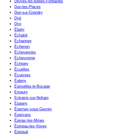
Druyes-les-Belles-Fontaines
Dun-les-Places
Dun-sur-Grandry
Dyé
Dyo
Ébaty
Échalot
Échannay
Échenon
Échevannes
Échevronne
Échigey
Écuelles
Écuisses
Égleny
Égriselles-le-Bocage
Empury
Entrains-sur-Nohain
Épagny
Épernay-sous-Gevrey
Épervans
Épinac-les-Mines
Épineau-les-Voves
Épineuil