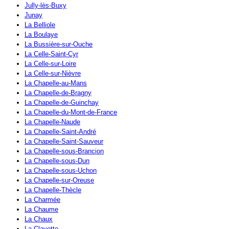
Jully-lès-Buxy
Junay
La Belliole
La Boulaye
La Bussière-sur-Ouche
La Celle-Saint-Cyr
La Celle-sur-Loire
La Celle-sur-Nièvre
La Chapelle-au-Mans
La Chapelle-de-Bragny
La Chapelle-de-Guinchay
La Chapelle-du-Mont-de-France
La Chapelle-Naude
La Chapelle-Saint-André
La Chapelle-Saint-Sauveur
La Chapelle-sous-Brancion
La Chapelle-sous-Dun
La Chapelle-sous-Uchon
La Chapelle-sur-Oreuse
La Chapelle-Thècle
La Charmée
La Chaume
La Chaux
La Clayette