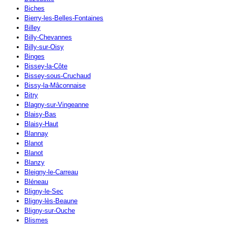
Biches
Bierry-les-Belles-Fontaines
Billey
Billy-Chevannes
Billy-sur-Oisy
Binges
Bissey-la-Côte
Bissey-sous-Cruchaud
Bissy-la-Mâconnaise
Bitry
Blagny-sur-Vingeanne
Blaisy-Bas
Blaisy-Haut
Blannay
Blanot
Blanot
Blanzy
Bleigny-le-Carreau
Bléneau
Bligny-le-Sec
Bligny-lès-Beaune
Bligny-sur-Ouche
Blismes