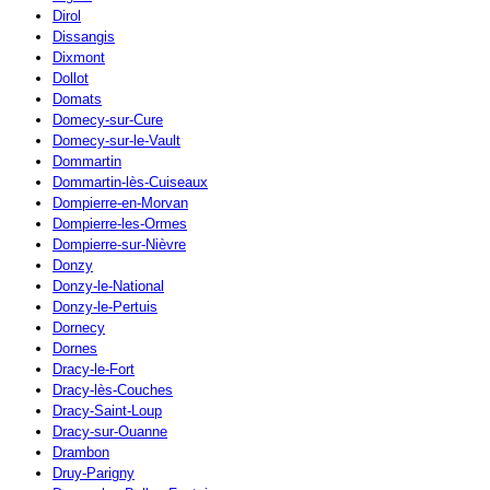
Dirol
Dissangis
Dixmont
Dollot
Domats
Domecy-sur-Cure
Domecy-sur-le-Vault
Dommartin
Dommartin-lès-Cuiseaux
Dompierre-en-Morvan
Dompierre-les-Ormes
Dompierre-sur-Nièvre
Donzy
Donzy-le-National
Donzy-le-Pertuis
Dornecy
Dornes
Dracy-le-Fort
Dracy-lès-Couches
Dracy-Saint-Loup
Dracy-sur-Ouanne
Drambon
Druy-Parigny