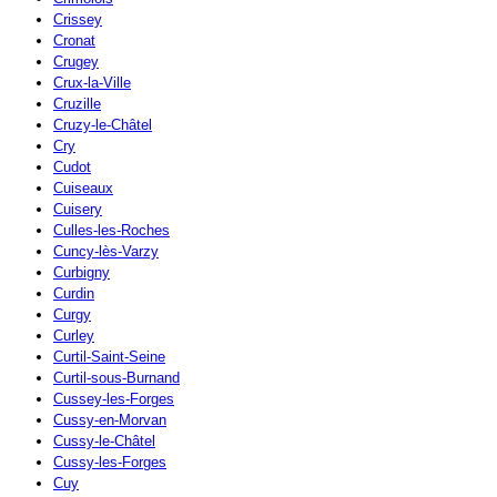
Crissey
Cronat
Crugey
Crux-la-Ville
Cruzille
Cruzy-le-Châtel
Cry
Cudot
Cuiseaux
Cuisery
Culles-les-Roches
Cuncy-lès-Varzy
Curbigny
Curdin
Curgy
Curley
Curtil-Saint-Seine
Curtil-sous-Burnand
Cussey-les-Forges
Cussy-en-Morvan
Cussy-le-Châtel
Cussy-les-Forges
Cuy