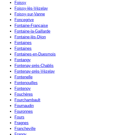
Foissy
Foissy-lès-Vézelay
Foissy-sur-Vanne
Foncegrive
Fontaine-Française
Fontaine-la-Gaillarde
Fontaine-lès-Dijon
Fontaines
Fontaines
Fontaines-en-Duesmois
Fontangy
Fontenay-près-Chablis
Fontenay-près-Vézelay
Fontenelle
Fontenouilles
Fontenoy
Fouchères
Fourchambault
Fournaudin
Fouronnes
Fours
Fragnes
Francheville
Frangy