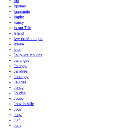
Igé
Igornay
Iguerande
Imphy
Irancy
Is-sur-Tille
Island
Ivry-en-Montagne
Izeure
Izier
Jailly-les-Moulins
Jallanges
Jalogny
Jambles
Jancigny
Jaulges
Joncy
Joudes
Jouey
Joux-la-Ville
Jouy
Jugy
Juif
Jully