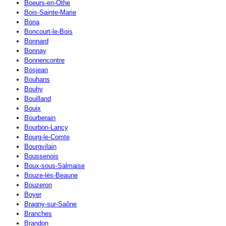
Boeurs-en-Othe
Bois-Sainte-Marie
Bona
Boncourt-le-Bois
Bonnard
Bonnay
Bonnencontre
Bosjean
Bouhans
Bouhy
Bouilland
Bouix
Bourberain
Bourbon-Lancy
Bourg-le-Comte
Bourgvilain
Boussenois
Boux-sous-Salmaise
Bouze-lès-Beaune
Bouzeron
Boyer
Bragny-sur-Saône
Branches
Brandon