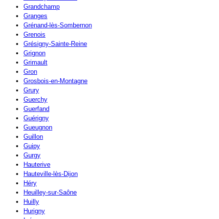
Grandchamp
Granges
Grénand-lès-Sombernon
Grenois
Grésigny-Sainte-Reine
Grignon
Grimault
Gron
Grosbois-en-Montagne
Grury
Guerchy
Guerfand
Guérigny
Gueugnon
Guillon
Guipy
Gurgy
Hauterive
Hauteville-lès-Dijon
Héry
Heuilley-sur-Saône
Huilly
Hurigny