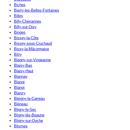
Biches
Bierry-les-Belles-Fontaines
Billey
Billy-Chevannes
Billy-sur-Oisy
Binges
Bissey-la-Côte
Bissey-sous-Cruchaud
Bissy-la-Mâconnaise
Bitry
Blagny-sur-Vingeanne
Blaisy-Bas
Blaisy-Haut
Blannay
Blanot
Blanot
Blanzy
Bleigny-le-Carreau
Bléneau
Bligny-le-Sec
Bligny-lès-Beaune
Bligny-sur-Ouche
Blismes