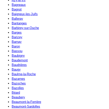
Azy-le-Vif
Bagneaux
Bagnot
Baigneux-les-Juifs
Balleray
Bantanges
Barbirey-sur-Ouche
Barges
Barizey
Barnay
Baron
Bassou
Baubigny
Baudemont
Baudrières
Baugy
Baulme-la-Roche
Bazarnes
Bazoches
Bazolles
Béard
Beaubery
Beaumont-la-Ferrière
Beaumont-Sardolles