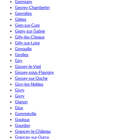
Germigny
Gevrey-Chambertin
Gevrolles
Gibles
Gien-sur-Cure
Gigny-sur-Saône
Gilly-lès-Cîteaux
Gilly-sur-Loire
Gimouille
Girolles
Giry
Gissey-le-Vieil
Gissey-sous-Flavigny
Gissey-sur-Ouche
Gisy-les-Nobles
Givry
Givry
Glanon
Glux
Gomméville
Gouloux
Gourdon
Grancey-le-Château
Grancey-sur-Ource