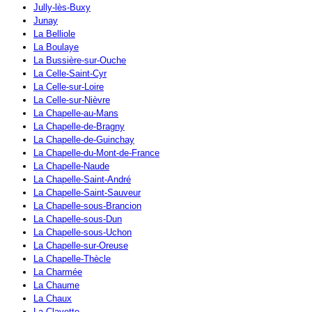
Jully-lès-Buxy
Junay
La Belliole
La Boulaye
La Bussière-sur-Ouche
La Celle-Saint-Cyr
La Celle-sur-Loire
La Celle-sur-Nièvre
La Chapelle-au-Mans
La Chapelle-de-Bragny
La Chapelle-de-Guinchay
La Chapelle-du-Mont-de-France
La Chapelle-Naude
La Chapelle-Saint-André
La Chapelle-Saint-Sauveur
La Chapelle-sous-Brancion
La Chapelle-sous-Dun
La Chapelle-sous-Uchon
La Chapelle-sur-Oreuse
La Chapelle-Thècle
La Charmée
La Chaume
La Chaux
La Clayette