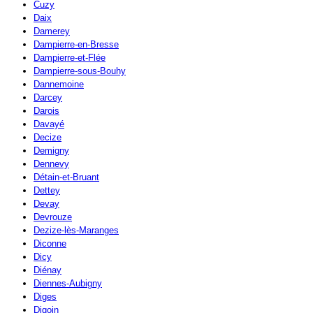
Cuzy
Daix
Damerey
Dampierre-en-Bresse
Dampierre-et-Flée
Dampierre-sous-Bouhy
Dannemoine
Darcey
Darois
Davayé
Decize
Demigny
Dennevy
Détain-et-Bruant
Dettey
Devay
Devrouze
Dezize-lès-Maranges
Diconne
Dicy
Diénay
Diennes-Aubigny
Diges
Digoin