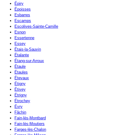
Épiry
Époisses
Esbarres
Escamps
Escolives-Sainte-Camille
Esnon
Essertenne
Essey
Étais-la-Sauvin
Étalante
Étang-sur-Arroux
Étaule
Étaules
Étevaux
Étigny
Étivey
Étrigny
Étrochey
Évry
Fâchin
Fain-lès-Montbard
Fain-lès-Moutiers
Farges-lès-Chalon