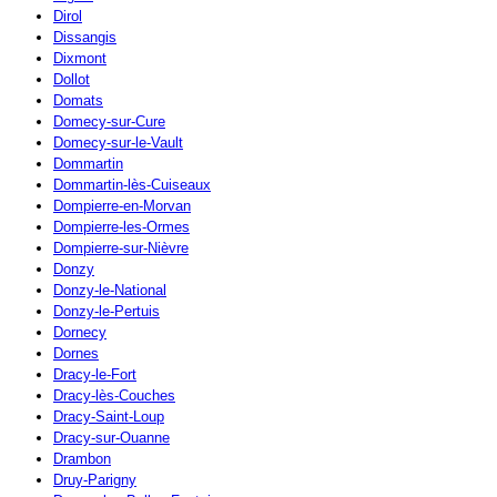
Dirol
Dissangis
Dixmont
Dollot
Domats
Domecy-sur-Cure
Domecy-sur-le-Vault
Dommartin
Dommartin-lès-Cuiseaux
Dompierre-en-Morvan
Dompierre-les-Ormes
Dompierre-sur-Nièvre
Donzy
Donzy-le-National
Donzy-le-Pertuis
Dornecy
Dornes
Dracy-le-Fort
Dracy-lès-Couches
Dracy-Saint-Loup
Dracy-sur-Ouanne
Drambon
Druy-Parigny