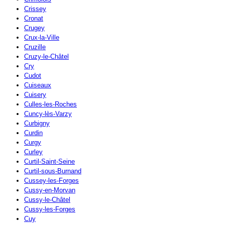
Crissey
Cronat
Crugey
Crux-la-Ville
Cruzille
Cruzy-le-Châtel
Cry
Cudot
Cuiseaux
Cuisery
Culles-les-Roches
Cuncy-lès-Varzy
Curbigny
Curdin
Curgy
Curley
Curtil-Saint-Seine
Curtil-sous-Burnand
Cussey-les-Forges
Cussy-en-Morvan
Cussy-le-Châtel
Cussy-les-Forges
Cuy