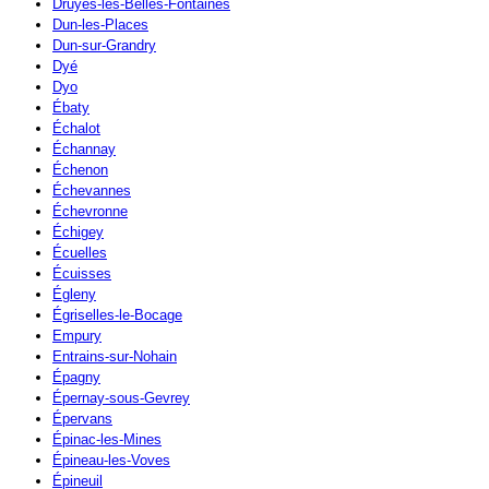
Druyes-les-Belles-Fontaines
Dun-les-Places
Dun-sur-Grandry
Dyé
Dyo
Ébaty
Échalot
Échannay
Échenon
Échevannes
Échevronne
Échigey
Écuelles
Écuisses
Égleny
Égriselles-le-Bocage
Empury
Entrains-sur-Nohain
Épagny
Épernay-sous-Gevrey
Épervans
Épinac-les-Mines
Épineau-les-Voves
Épineuil