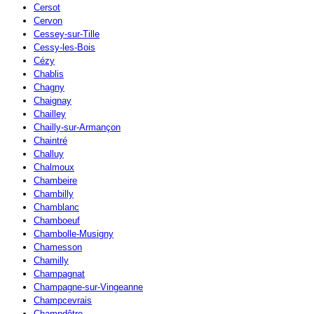
Cersot
Cervon
Cessey-sur-Tille
Cessy-les-Bois
Cézy
Chablis
Chagny
Chaignay
Chailley
Chailly-sur-Armançon
Chaintré
Challuy
Chalmoux
Chambeire
Chambilly
Chamblanc
Chamboeuf
Chambolle-Musigny
Chamesson
Chamilly
Champagnat
Champagne-sur-Vingeanne
Champcevrais
Champdôtre