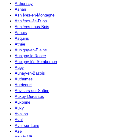
Arthonnay
Asnan
Asnières-en-Montagne
Asnières-lès-Dijon
Asnières-sous-Bois
Asnois
Asquins
Athée
Aubigny-en-Plaine
Aubigny-la-Ronce
Aubigny-lès-Sombernon
Augy
Aunay-en-Bazois
Authumes
Autricourt
Auvillars-sur-Saône
Auxey-Duresses
Auxonne
Auxy
Avallon
Avot
Avril-sur-Loire
Azé