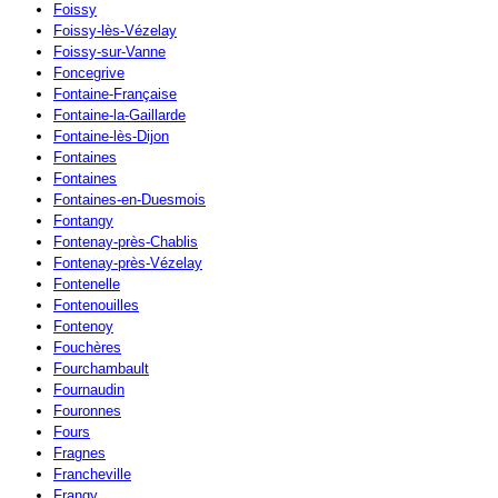
Foissy
Foissy-lès-Vézelay
Foissy-sur-Vanne
Foncegrive
Fontaine-Française
Fontaine-la-Gaillarde
Fontaine-lès-Dijon
Fontaines
Fontaines
Fontaines-en-Duesmois
Fontangy
Fontenay-près-Chablis
Fontenay-près-Vézelay
Fontenelle
Fontenouilles
Fontenoy
Fouchères
Fourchambault
Fournaudin
Fouronnes
Fours
Fragnes
Francheville
Frangy