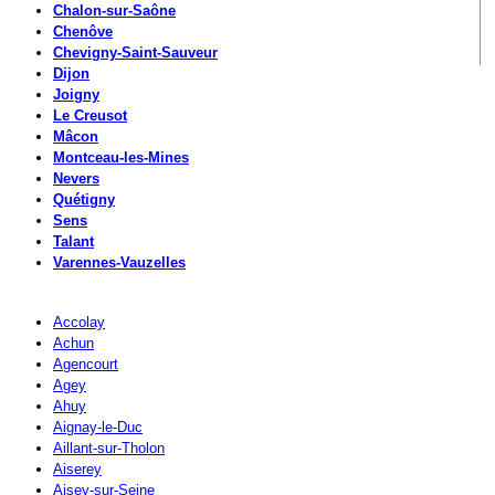
Chalon-sur-Saône
Chenôve
Chevigny-Saint-Sauveur
Dijon
Joigny
Le Creusot
Mâcon
Montceau-les-Mines
Nevers
Quétigny
Sens
Talant
Varennes-Vauzelles
Accolay
Achun
Agencourt
Agey
Ahuy
Aignay-le-Duc
Aillant-sur-Tholon
Aiserey
Aisey-sur-Seine