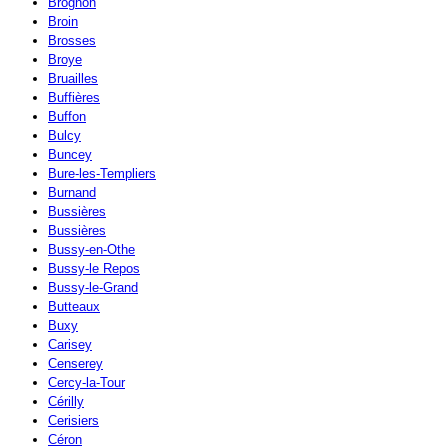
Brognon
Broin
Brosses
Broye
Bruailles
Buffières
Buffon
Bulcy
Buncey
Bure-les-Templiers
Burnand
Bussières
Bussières
Bussy-en-Othe
Bussy-le Repos
Bussy-le-Grand
Butteaux
Buxy
Carisey
Censerey
Cercy-la-Tour
Cérilly
Cerisiers
Céron