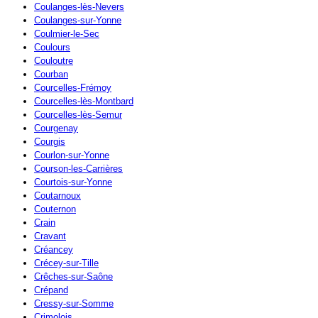
Coulanges-lès-Nevers
Coulanges-sur-Yonne
Coulmier-le-Sec
Coulours
Couloutre
Courban
Courcelles-Frémoy
Courcelles-lès-Montbard
Courcelles-lès-Semur
Courgenay
Courgis
Courlon-sur-Yonne
Courson-les-Carrières
Courtois-sur-Yonne
Coutarnoux
Couternon
Crain
Cravant
Créancey
Crécey-sur-Tille
Crêches-sur-Saône
Crépand
Cressy-sur-Somme
Crimolois