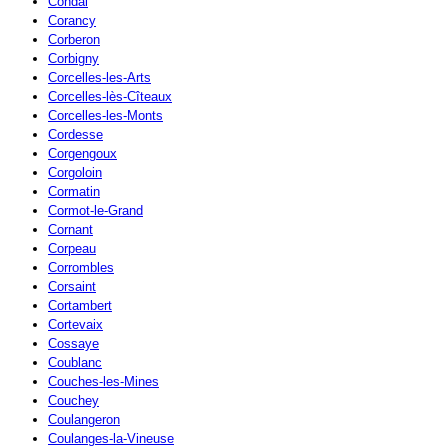
Condal
Corancy
Corberon
Corbigny
Corcelles-les-Arts
Corcelles-lès-Cîteaux
Corcelles-les-Monts
Cordesse
Corgengoux
Corgoloin
Cormatin
Cormot-le-Grand
Cornant
Corpeau
Corrombles
Corsaint
Cortambert
Cortevaix
Cossaye
Coublanc
Couches-les-Mines
Couchey
Coulangeron
Coulanges-la-Vineuse