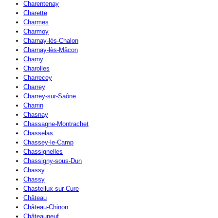
Charentenay
Charette
Charmes
Charmoy
Charnay-lès-Chalon
Charnay-lès-Mâcon
Charny
Charolles
Charrecey
Charrey
Charrey-sur-Saône
Charrin
Chasnay
Chassagne-Montrachet
Chasselas
Chassey-le-Camp
Chassignelles
Chassigny-sous-Dun
Chassy
Chassy
Chastellux-sur-Cure
Château
Château-Chinon
Châteauneuf