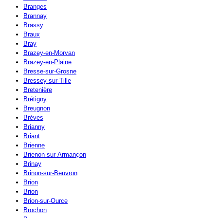
Branges
Brannay
Brassy
Braux
Bray
Brazey-en-Morvan
Brazey-en-Plaine
Bresse-sur-Grosne
Bressey-sur-Tille
Bretenière
Brétigny
Breugnon
Brèves
Brianny
Briant
Brienne
Brienon-sur-Armançon
Brinay
Brinon-sur-Beuvron
Brion
Brion
Brion-sur-Ource
Brochon