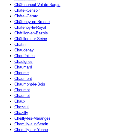
Châteauneuf-Val-de-Bargis
Châtel-Censoir
Châtel-Gérard
Châtenoy-en-Bresse
Châtenoy-le-Royal
Châtillon-en-Bazois
Châtillon-sur-Seine
Châtin
Chaudenay
Chauffailles
Chaulgnes
Chaumard
Chaume
Chaumont
Chaumont-le-Bois
Chaumot
Chaumot
Chaux
Chazeuil
Chazilly
Cheilly-lès-Maranges
Chemilly-sur-Serein
Chemilly-sur-Yonne