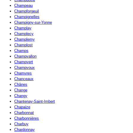
Champeau
Champforgeuil
Champignelles
Champigny-sur-Yonne
Champlay
Champlecy
Champlemy
Champlost
Champs
Champvallon
Champvert
Champvoux
Chamvres
Chanceaux
Chânes
Change
Changy
Chantenay-Saint-Imbert
Chapaize
Charbonnat
Charbonnières
Charbuy
Chardonnay