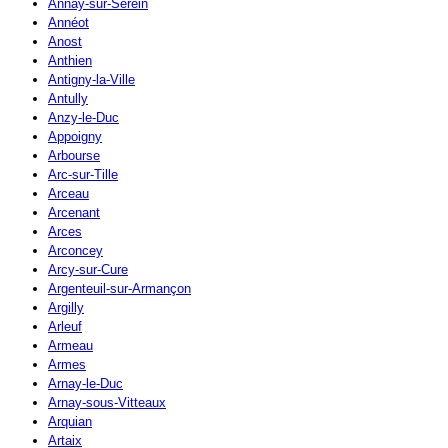
Annay-sur-Serein
Annéot
Anost
Anthien
Antigny-la-Ville
Antully
Anzy-le-Duc
Appoigny
Arbourse
Arc-sur-Tille
Arceau
Arcenant
Arces
Arconcey
Arcy-sur-Cure
Argenteuil-sur-Armançon
Argilly
Arleuf
Armeau
Armes
Arnay-le-Duc
Arnay-sous-Vitteaux
Arquian
Artaix