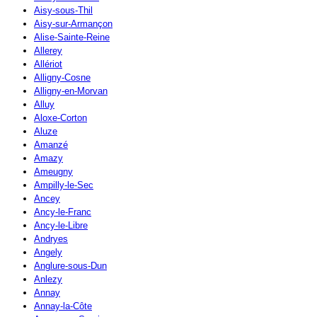
Aisy-sous-Thil
Aisy-sur-Armançon
Alise-Sainte-Reine
Allerey
Allériot
Alligny-Cosne
Alligny-en-Morvan
Alluy
Aloxe-Corton
Aluze
Amanzé
Amazy
Ameugny
Ampilly-le-Sec
Ancey
Ancy-le-Franc
Ancy-le-Libre
Andryes
Angely
Anglure-sous-Dun
Anlezy
Annay
Annay-la-Côte