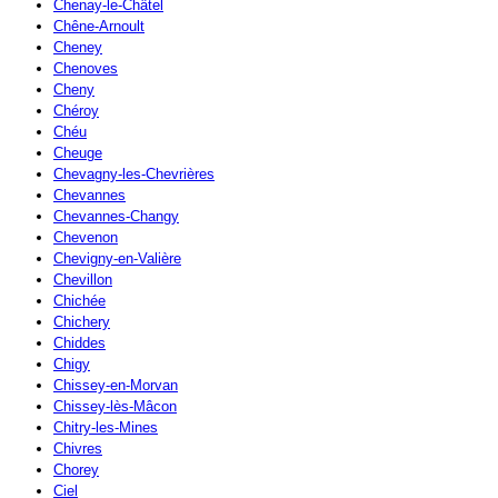
Chenay-le-Châtel
Chêne-Arnoult
Cheney
Chenoves
Cheny
Chéroy
Chéu
Cheuge
Chevagny-les-Chevrières
Chevannes
Chevannes-Changy
Chevenon
Chevigny-en-Valière
Chevillon
Chichée
Chichery
Chiddes
Chigy
Chissey-en-Morvan
Chissey-lès-Mâcon
Chitry-les-Mines
Chivres
Chorey
Ciel