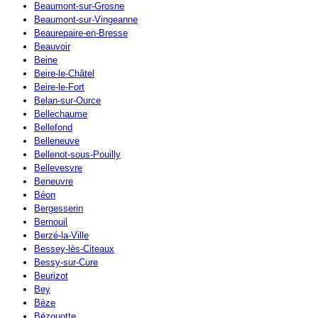
Beaumont-sur-Grosne
Beaumont-sur-Vingeanne
Beaurepaire-en-Bresse
Beauvoir
Beine
Beire-le-Châtel
Beire-le-Fort
Belan-sur-Ource
Bellechaume
Bellefond
Belleneuve
Bellenot-sous-Pouilly
Bellevesvre
Beneuvre
Béon
Bergesserin
Bernouil
Berzé-la-Ville
Bessey-lès-Citeaux
Bessy-sur-Cure
Beurizot
Bey
Bèze
Bézouotte