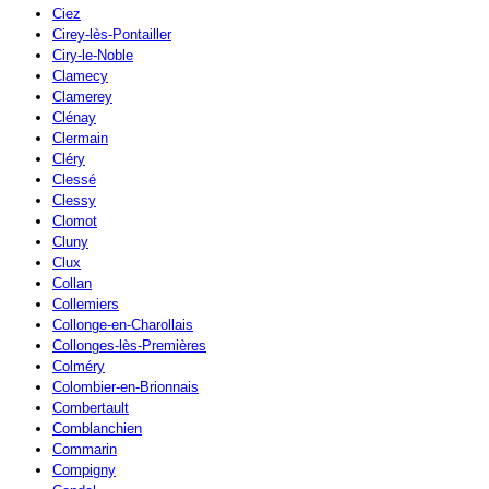
Ciez
Cirey-lès-Pontailler
Ciry-le-Noble
Clamecy
Clamerey
Clénay
Clermain
Cléry
Clessé
Clessy
Clomot
Cluny
Clux
Collan
Collemiers
Collonge-en-Charollais
Collonges-lès-Premières
Colméry
Colombier-en-Brionnais
Combertault
Comblanchien
Commarin
Compigny