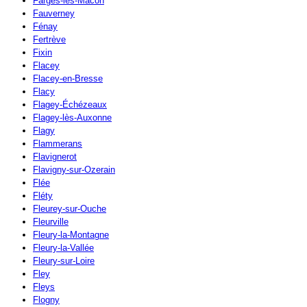
Farges-lès-Mâcon
Fauverney
Fénay
Fertrève
Fixin
Flacey
Flacey-en-Bresse
Flacy
Flagey-Échézeaux
Flagey-lès-Auxonne
Flagy
Flammerans
Flavignerot
Flavigny-sur-Ozerain
Flée
Fléty
Fleurey-sur-Ouche
Fleurville
Fleury-la-Montagne
Fleury-la-Vallée
Fleury-sur-Loire
Fley
Fleys
Flogny