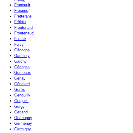
Franxault
Fresnes
Fretterans
Frôlois
Frontenard
Frontenaud
Fuissé
Fulvy
Gâcogne
Garchizy
Garchy
Géanges
Gemeaux
Genay
Génelard
Genlis
Genouilly
Gergueil
Gergy
Gerland
Germagny
Germenay
Germigny