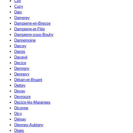
Cuy
Cuzy
Daix
Damerey
Dampierre-en-Bresse
Dampierre-et-Flée
Dampierre-sous-Bouhy
Dannemoine
Darcey
Darois
Davayé
Decize
Demigny
Dennevy
Détain-et-Bruant
Dettey
Devay
Devrouze
Dezize-lès-Maranges
Diconne
Dicy
Diénay
Diennes-Aubigny
Diges