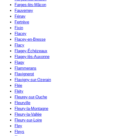
Farges-lès-Mâcon
Fauverney
Fénay
Fertrève
Fixin
Flacey
Flacey-en-Bresse
Flacy
Flagey-Échézeaux
Flagey-lès-Auxonne
Flagy
Flammerans
Flavignerot
Flavigny-sur-Ozerain
Flée
Fléty
Fleurey-sur-Ouche
Fleurville
Fleury-la-Montagne
Fleury-la-Vallée
Fleury-sur-Loire
Fley
Fleys