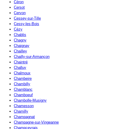
Céron
Cersot
Cervon
Cessey-sur-Tille
Cessy-les-Bois
Cézy
Chablis
Chagny
Chaignay
Chailley
Chailly-sur-Armançon
Chaintré
Challuy
Chalmoux
Chambeire
Chambilly
Chamblanc
Chamboeuf
Chambolle-Musigny
Chamesson
Chamilly
Champagnat
Champagne-sur-Vingeanne
Champcevrais