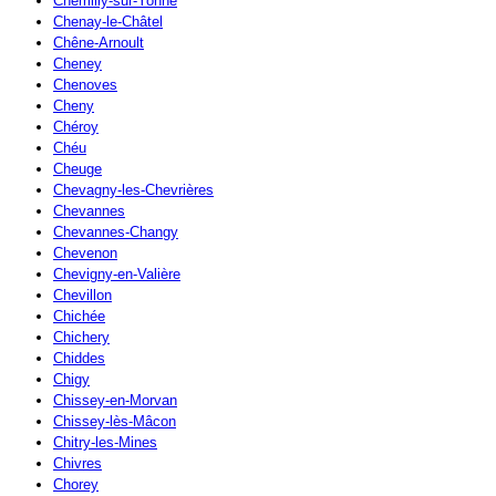
Chemilly-sur-Yonne
Chenay-le-Châtel
Chêne-Arnoult
Cheney
Chenoves
Cheny
Chéroy
Chéu
Cheuge
Chevagny-les-Chevrières
Chevannes
Chevannes-Changy
Chevenon
Chevigny-en-Valière
Chevillon
Chichée
Chichery
Chiddes
Chigy
Chissey-en-Morvan
Chissey-lès-Mâcon
Chitry-les-Mines
Chivres
Chorey