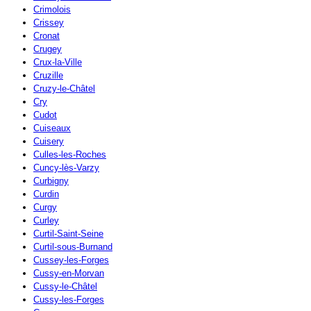
Crimolois
Crissey
Cronat
Crugey
Crux-la-Ville
Cruzille
Cruzy-le-Châtel
Cry
Cudot
Cuiseaux
Cuisery
Culles-les-Roches
Cuncy-lès-Varzy
Curbigny
Curdin
Curgy
Curley
Curtil-Saint-Seine
Curtil-sous-Burnand
Cussey-les-Forges
Cussy-en-Morvan
Cussy-le-Châtel
Cussy-les-Forges