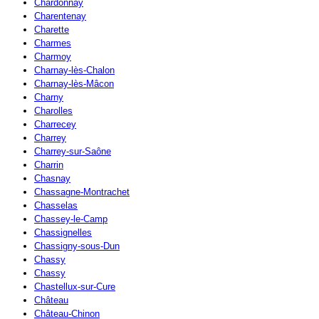
Chardonnay
Charentenay
Charette
Charmes
Charmoy
Charnay-lès-Chalon
Charnay-lès-Mâcon
Charny
Charolles
Charrecey
Charrey
Charrey-sur-Saône
Charrin
Chasnay
Chassagne-Montrachet
Chasselas
Chassey-le-Camp
Chassignelles
Chassigny-sous-Dun
Chassy
Chassy
Chastellux-sur-Cure
Château
Château-Chinon