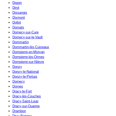
Digoin
Dirol
Dissangis
Dixmont
Dollot
Domats
Domecy-sur-Cure
Domecy-sur-le-Vault
Dommartin
Dommartin-lès-Cuiseaux
Dompierre-en-Morvan
Dompierre-les-Ormes
Dompierre-sur-Nièvre
Donzy
Donzy-le-National
Donzy-le-Pertuis
Dornecy
Dornes
Dracy-le-Fort
Dracy-lès-Couches
Dracy-Saint-Loup
Dracy-sur-Ouanne
Drambon
Druy-Parigny