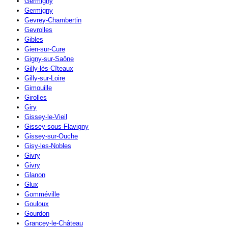
Germigny
Germigny
Gevrey-Chambertin
Gevrolles
Gibles
Gien-sur-Cure
Gigny-sur-Saône
Gilly-lès-Cîteaux
Gilly-sur-Loire
Gimouille
Girolles
Giry
Gissey-le-Vieil
Gissey-sous-Flavigny
Gissey-sur-Ouche
Gisy-les-Nobles
Givry
Givry
Glanon
Glux
Gomméville
Gouloux
Gourdon
Grancey-le-Château