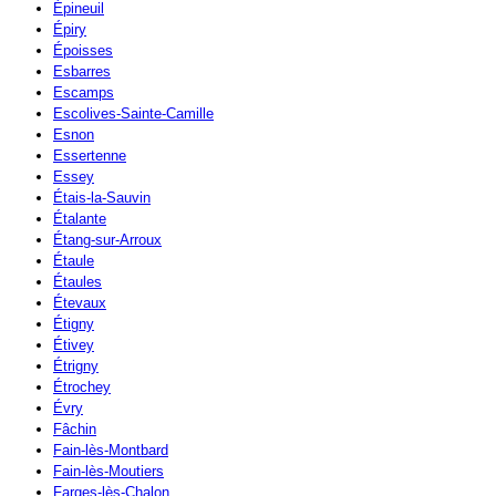
Épineuil
Épiry
Époisses
Esbarres
Escamps
Escolives-Sainte-Camille
Esnon
Essertenne
Essey
Étais-la-Sauvin
Étalante
Étang-sur-Arroux
Étaule
Étaules
Étevaux
Étigny
Étivey
Étrigny
Étrochey
Évry
Fâchin
Fain-lès-Montbard
Fain-lès-Moutiers
Farges-lès-Chalon