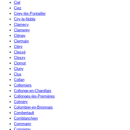
Ciel
Ciez
Cirey-lès-Pontailler
Ciry-le-Noble
Clamecy
Clamerey
Clénay
Clermain
Cléry
Clessé
Clessy
Clomot
Cluny
Clux
Collan
Collemiers
Collonge-en-Charollais
Collonges-lès-Premières
Colméry
Colombier-en-Brionnais
Combertault
Comblanchien
Commarin
Compigny