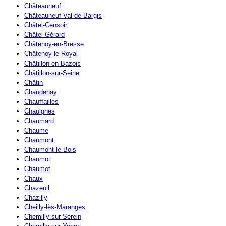
Châteauneuf
Châteauneuf-Val-de-Bargis
Châtel-Censoir
Châtel-Gérard
Châtenoy-en-Bresse
Châtenoy-le-Royal
Châtillon-en-Bazois
Châtillon-sur-Seine
Châtin
Chaudenay
Chauffailles
Chaulgnes
Chaumard
Chaume
Chaumont
Chaumont-le-Bois
Chaumot
Chaumot
Chaux
Chazeuil
Chazilly
Cheilly-lès-Maranges
Chemilly-sur-Serein