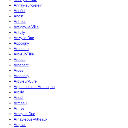
Annay-sur-Serein
Annéot
Anost
Anthien
Antigny-la-Ville
Antully
Anzy-le-Duc
Appoigny
Arbourse
Arc-sur-Tille
Arceau
Arcenant
Arces
Arconcey
Arcy-sur-Cure
Argenteuil-sur-Armançon
Argilly
Arleuf
Armeau
Armes
Arnay-le-Duc
Arnay-sous-Vitteaux
Arquian