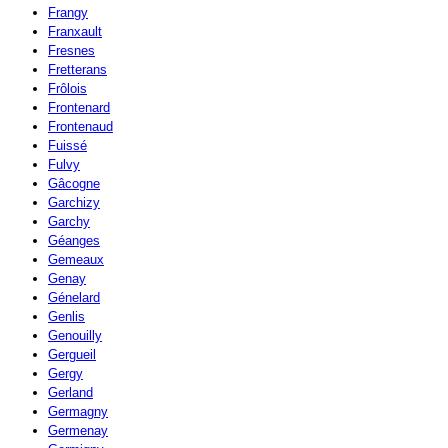
Frangy
Franxault
Fresnes
Fretterans
Frôlois
Frontenard
Frontenaud
Fuissé
Fulvy
Gâcogne
Garchizy
Garchy
Géanges
Gemeaux
Genay
Génelard
Genlis
Genouilly
Gergueil
Gergy
Gerland
Germagny
Germenay