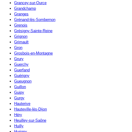
Grancey-sur-Ource
Grandchamp
Granges
Grénand-lès-Sombernon
Grenois
Grésigny-Sainte-Reine
Grignon
Grimault
Gron
Grosbois-en-Montagne
Grury
Guerchy
Guerfand
Guérigny
Gueugnon
Guillon
Guipy
Gurgy
Hauterive
Hauteville-lès-Dijon
Héry
Heuilley-sur-Saône
Huilly
Hurigny