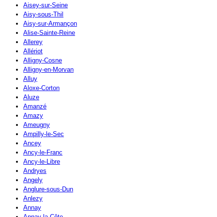
Aisey-sur-Seine
Aisy-sous-Thil
Aisy-sur-Armançon
Alise-Sainte-Reine
Allerey
Allériot
Alligny-Cosne
Alligny-en-Morvan
Alluy
Aloxe-Corton
Aluze
Amanzé
Amazy
Ameugny
Ampilly-le-Sec
Ancey
Ancy-le-Franc
Ancy-le-Libre
Andryes
Angely
Anglure-sous-Dun
Anlezy
Annay
Annay-la-Côte