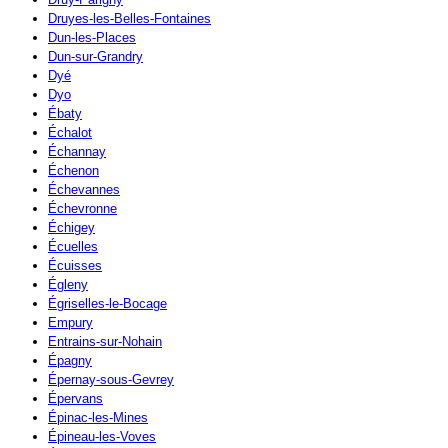
Druyes-les-Belles-Fontaines
Dun-les-Places
Dun-sur-Grandry
Dyé
Dyo
Ébaty
Échalot
Échannay
Échenon
Échevannes
Échevronne
Échigey
Écuelles
Écuisses
Égleny
Égriselles-le-Bocage
Empury
Entrains-sur-Nohain
Épagny
Épernay-sous-Gevrey
Épervans
Épinac-les-Mines
Épineau-les-Voves