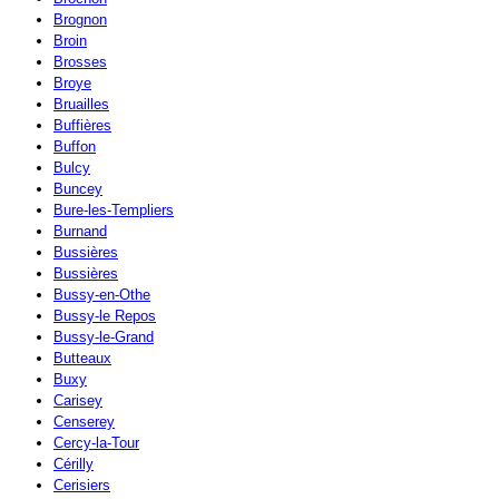
Brognon
Broin
Brosses
Broye
Bruailles
Buffières
Buffon
Bulcy
Buncey
Bure-les-Templiers
Burnand
Bussières
Bussières
Bussy-en-Othe
Bussy-le Repos
Bussy-le-Grand
Butteaux
Buxy
Carisey
Censerey
Cercy-la-Tour
Cérilly
Cerisiers