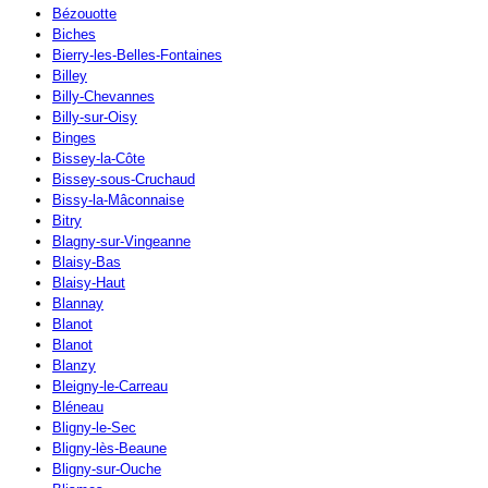
Bézouotte
Biches
Bierry-les-Belles-Fontaines
Billey
Billy-Chevannes
Billy-sur-Oisy
Binges
Bissey-la-Côte
Bissey-sous-Cruchaud
Bissy-la-Mâconnaise
Bitry
Blagny-sur-Vingeanne
Blaisy-Bas
Blaisy-Haut
Blannay
Blanot
Blanot
Blanzy
Bleigny-le-Carreau
Bléneau
Bligny-le-Sec
Bligny-lès-Beaune
Bligny-sur-Ouche