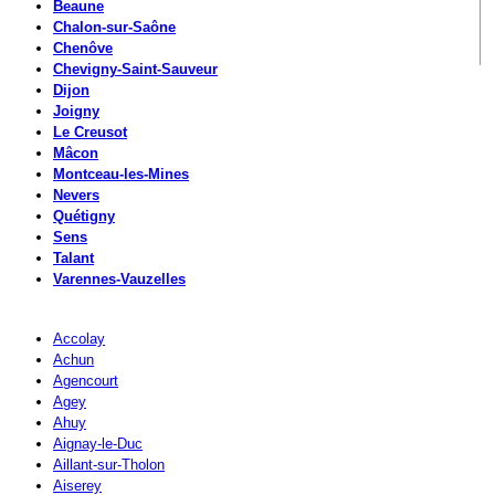
Beaune
Chalon-sur-Saône
Chenôve
Chevigny-Saint-Sauveur
Dijon
Joigny
Le Creusot
Mâcon
Montceau-les-Mines
Nevers
Quétigny
Sens
Talant
Varennes-Vauzelles
Accolay
Achun
Agencourt
Agey
Ahuy
Aignay-le-Duc
Aillant-sur-Tholon
Aiserey