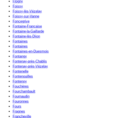
Flogny
Foissy
Foissy-lès-Vézelay
Foissy-sur-Vanne
Foncegrive
Fontaine-Française
Fontaine-la-Gaillarde
Fontaine-lès-Dijon
Fontaines
Fontaines
Fontaines-en-Duesmois
Fontangy
Fontenay-près-Chablis
Fontenay-près-Vézelay
Fontenelle
Fontenouilles
Fontenoy
Fouchères
Fourchambault
Fournaudin
Fouronnes
Fours
Fragnes
Francheville