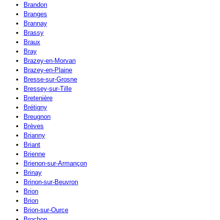
Brandon
Branges
Brannay
Brassy
Braux
Bray
Brazey-en-Morvan
Brazey-en-Plaine
Bresse-sur-Grosne
Bressey-sur-Tille
Bretenière
Brétigny
Breugnon
Brèves
Brianny
Briant
Brienne
Brienon-sur-Armançon
Brinay
Brinon-sur-Beuvron
Brion
Brion
Brion-sur-Ource
Brochon