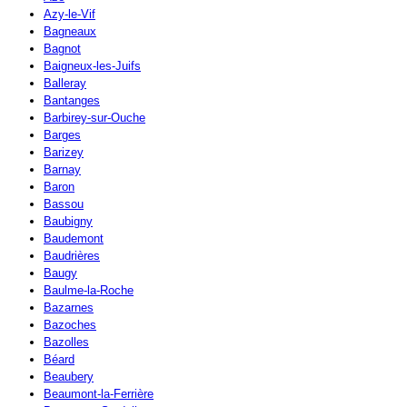
Azy-le-Vif
Bagneaux
Bagnot
Baigneux-les-Juifs
Balleray
Bantanges
Barbirey-sur-Ouche
Barges
Barizey
Barnay
Baron
Bassou
Baubigny
Baudemont
Baudrières
Baugy
Baulme-la-Roche
Bazarnes
Bazoches
Bazolles
Béard
Beaubery
Beaumont-la-Ferrière