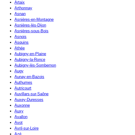
Artaix
Arthonnay
Asnan
Asnières-en-Montagne
Asnières-lès-Dijon
Asnières-sous-Bois
Asnois
Asquins
Athée
Aubigny-en-Plaine
Aubigny-la-Ronce
Aubigny-lès-Sombernon
Augy
Aunay-en-Bazois
Authumes
Autricourt
Auvillars-sur-Saône
Auxey-Duresses
Auxonne
Auxy
Avallon
Avot
Avril-sur-Loire
Azé