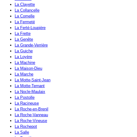
La Clayette
La Collancelle
La Comelle
La Fermeté
La Ferté-Loupière
La Frette
La Genête
La Grande-Verrière
La Guiche
La Loyère
La Machine
La Maison-Dieu
La Marche
La Motte-Saint-Jean
La Motte-Ternant
La Nocle-Maulaix
La Postolle
La Racineuse
La Roche-en-Brenil
La Roche-Vanneau
La Roche-Vineuse
La Rochepot
La Salle