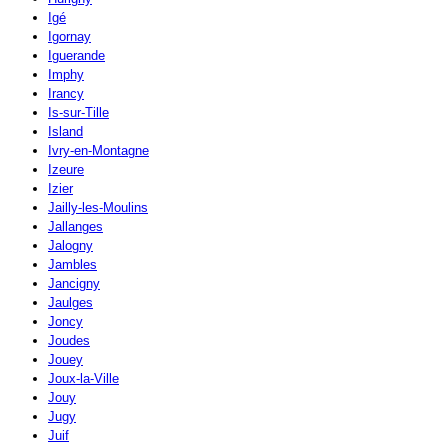
Igé
Igornay
Iguerande
Imphy
Irancy
Is-sur-Tille
Island
Ivry-en-Montagne
Izeure
Izier
Jailly-les-Moulins
Jallanges
Jalogny
Jambles
Jancigny
Jaulges
Joncy
Joudes
Jouey
Joux-la-Ville
Jouy
Jugy
Juif