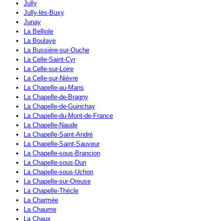
Jully
Jully-lès-Buxy
Junay
La Belliole
La Boulaye
La Bussière-sur-Ouche
La Celle-Saint-Cyr
La Celle-sur-Loire
La Celle-sur-Nièvre
La Chapelle-au-Mans
La Chapelle-de-Bragny
La Chapelle-de-Guinchay
La Chapelle-du-Mont-de-France
La Chapelle-Naude
La Chapelle-Saint-André
La Chapelle-Saint-Sauveur
La Chapelle-sous-Brancion
La Chapelle-sous-Dun
La Chapelle-sous-Uchon
La Chapelle-sur-Oreuse
La Chapelle-Thècle
La Charmée
La Chaume
La Chaux