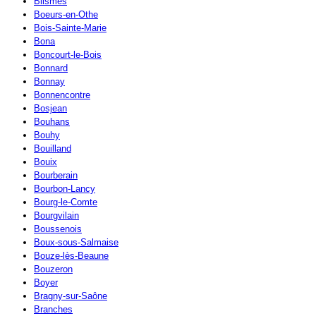
Blismes
Boeurs-en-Othe
Bois-Sainte-Marie
Bona
Boncourt-le-Bois
Bonnard
Bonnay
Bonnencontre
Bosjean
Bouhans
Bouhy
Bouilland
Bouix
Bourberain
Bourbon-Lancy
Bourg-le-Comte
Bourgvilain
Boussenois
Boux-sous-Salmaise
Bouze-lès-Beaune
Bouzeron
Boyer
Bragny-sur-Saône
Branches