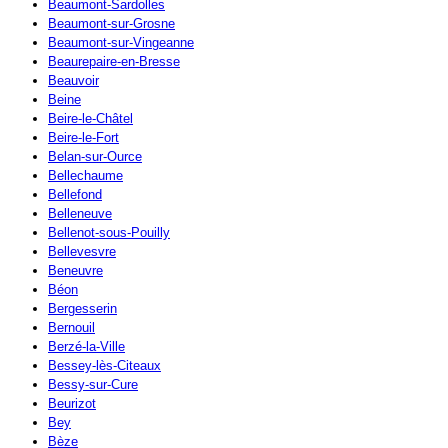
Beaumont-Sardolles
Beaumont-sur-Grosne
Beaumont-sur-Vingeanne
Beaurepaire-en-Bresse
Beauvoir
Beine
Beire-le-Châtel
Beire-le-Fort
Belan-sur-Ource
Bellechaume
Bellefond
Belleneuve
Bellenot-sous-Pouilly
Bellevesvre
Beneuvre
Béon
Bergesserin
Bernouil
Berzé-la-Ville
Bessey-lès-Citeaux
Bessy-sur-Cure
Beurizot
Bey
Bèze