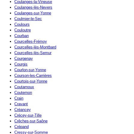
Coulanges-la-Vineuse
Coulanges-lès-Nevers
Coulanges-sur-Yonne
Coulmier-le-Sec
Coulours
Couloutre
Courban
Courcelles-Frémoy
Courcelles-lès-Montbard
Courcelles-lès-Semur
Courgenay
Courgis
Courlon-sur-Yonne
Courson-les-Carrières
Courtois-sur-Yonne
Coutarnoux
Couternon
Crain
Cravant
Créancey
Crécey-sur-Tille
Crêches-sur-Saône
Crépand
Cressy-sur-Somme