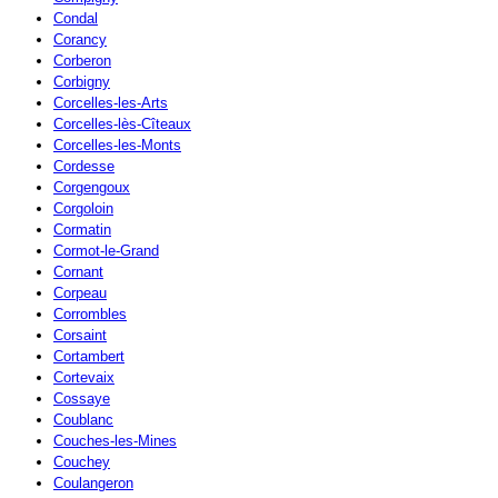
Condal
Corancy
Corberon
Corbigny
Corcelles-les-Arts
Corcelles-lès-Cîteaux
Corcelles-les-Monts
Cordesse
Corgengoux
Corgoloin
Cormatin
Cormot-le-Grand
Cornant
Corpeau
Corrombles
Corsaint
Cortambert
Cortevaix
Cossaye
Coublanc
Couches-les-Mines
Couchey
Coulangeron