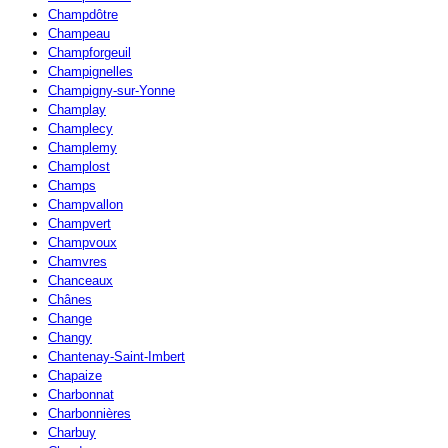
Champdôtre
Champeau
Champforgeuil
Champignelles
Champigny-sur-Yonne
Champlay
Champlecy
Champlemy
Champlost
Champs
Champvallon
Champvert
Champvoux
Chamvres
Chanceaux
Chânes
Change
Changy
Chantenay-Saint-Imbert
Chapaize
Charbonnat
Charbonnières
Charbuy