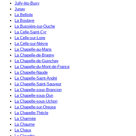
Jully-lès-Buxy
Junay
La Belliole
La Boulaye
La Bussière-sur-Ouche
La Celle-Saint-Cyr
La Celle-sur-Loire
La Celle-sur-Nièvre
La Chapelle-au-Mans
La Chapelle-de-Bragny
La Chapelle-de-Guinchay
La Chapelle-du-Mont-de-France
La Chapelle-Naude
La Chapelle-Saint-André
La Chapelle-Saint-Sauveur
La Chapelle-sous-Brancion
La Chapelle-sous-Dun
La Chapelle-sous-Uchon
La Chapelle-sur-Oreuse
La Chapelle-Thècle
La Charmée
La Chaume
La Chaux
La Clayette