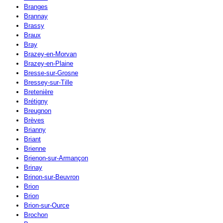
Branges
Brannay
Brassy
Braux
Bray
Brazey-en-Morvan
Brazey-en-Plaine
Bresse-sur-Grosne
Bressey-sur-Tille
Bretenière
Brétigny
Breugnon
Brèves
Brianny
Briant
Brienne
Brienon-sur-Armançon
Brinay
Brinon-sur-Beuvron
Brion
Brion
Brion-sur-Ource
Brochon