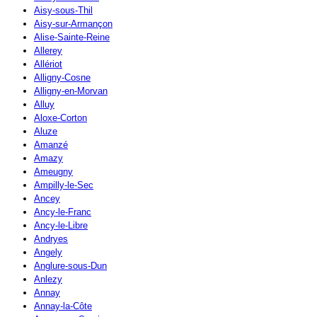
Aisy-sous-Thil
Aisy-sur-Armançon
Alise-Sainte-Reine
Allerey
Allériot
Alligny-Cosne
Alligny-en-Morvan
Alluy
Aloxe-Corton
Aluze
Amanzé
Amazy
Ameugny
Ampilly-le-Sec
Ancey
Ancy-le-Franc
Ancy-le-Libre
Andryes
Angely
Anglure-sous-Dun
Anlezy
Annay
Annay-la-Côte