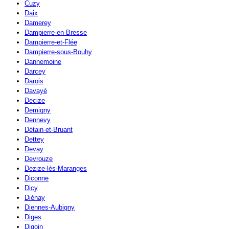
Cuzy
Daix
Damerey
Dampierre-en-Bresse
Dampierre-et-Flée
Dampierre-sous-Bouhy
Dannemoine
Darcey
Darois
Davayé
Decize
Demigny
Dennevy
Détain-et-Bruant
Dettey
Devay
Devrouze
Dezize-lès-Maranges
Diconne
Dicy
Diénay
Diennes-Aubigny
Diges
Digoin