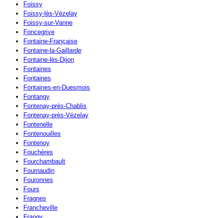
Foissy
Foissy-lès-Vézelay
Foissy-sur-Vanne
Foncegrive
Fontaine-Française
Fontaine-la-Gaillarde
Fontaine-lès-Dijon
Fontaines
Fontaines
Fontaines-en-Duesmois
Fontangy
Fontenay-près-Chablis
Fontenay-près-Vézelay
Fontenelle
Fontenouilles
Fontenoy
Fouchères
Fourchambault
Fournaudin
Fouronnes
Fours
Fragnes
Francheville
Frangy