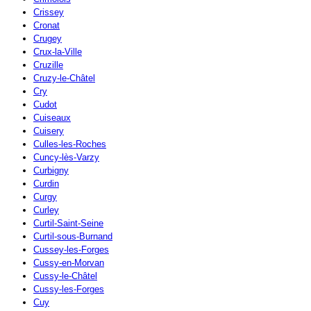
Crissey
Cronat
Crugey
Crux-la-Ville
Cruzille
Cruzy-le-Châtel
Cry
Cudot
Cuiseaux
Cuisery
Culles-les-Roches
Cuncy-lès-Varzy
Curbigny
Curdin
Curgy
Curley
Curtil-Saint-Seine
Curtil-sous-Burnand
Cussey-les-Forges
Cussy-en-Morvan
Cussy-le-Châtel
Cussy-les-Forges
Cuy