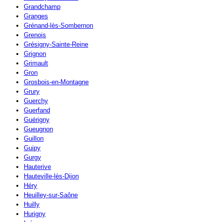
Grandchamp
Granges
Grénand-lès-Sombernon
Grenois
Grésigny-Sainte-Reine
Grignon
Grimault
Gron
Grosbois-en-Montagne
Grury
Guerchy
Guerfand
Guérigny
Gueugnon
Guillon
Guipy
Gurgy
Hauterive
Hauteville-lès-Dijon
Héry
Heuilley-sur-Saône
Huilly
Hurigny