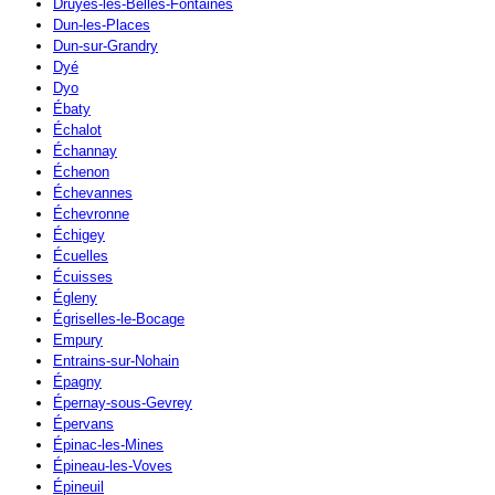
Druyes-les-Belles-Fontaines
Dun-les-Places
Dun-sur-Grandry
Dyé
Dyo
Ébaty
Échalot
Échannay
Échenon
Échevannes
Échevronne
Échigey
Écuelles
Écuisses
Égleny
Égriselles-le-Bocage
Empury
Entrains-sur-Nohain
Épagny
Épernay-sous-Gevrey
Épervans
Épinac-les-Mines
Épineau-les-Voves
Épineuil