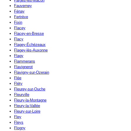
Farges-lès-Mâcon
Fauverney
Fénay
Fertrève
Fixin
Flacey
Flacey-en-Bresse
Flacy
Flagey-Échézeaux
Flagey-lès-Auxonne
Flagy
Flammerans
Flavignerot
Flavigny-sur-Ozerain
Flée
Fléty
Fleurey-sur-Ouche
Fleurville
Fleury-la-Montagne
Fleury-la-Vallée
Fleury-sur-Loire
Fley
Fleys
Flogny