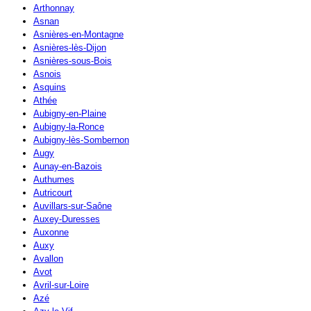
Arthonnay
Asnan
Asnières-en-Montagne
Asnières-lès-Dijon
Asnières-sous-Bois
Asnois
Asquins
Athée
Aubigny-en-Plaine
Aubigny-la-Ronce
Aubigny-lès-Sombernon
Augy
Aunay-en-Bazois
Authumes
Autricourt
Auvillars-sur-Saône
Auxey-Duresses
Auxonne
Auxy
Avallon
Avot
Avril-sur-Loire
Azé