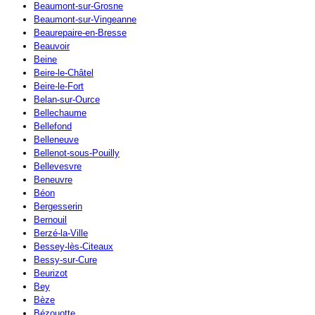
Beaumont-sur-Grosne
Beaumont-sur-Vingeanne
Beaurepaire-en-Bresse
Beauvoir
Beine
Beire-le-Châtel
Beire-le-Fort
Belan-sur-Ource
Bellechaume
Bellefond
Belleneuve
Bellenot-sous-Pouilly
Bellevesvre
Beneuvre
Béon
Bergesserin
Bernouil
Berzé-la-Ville
Bessey-lès-Citeaux
Bessy-sur-Cure
Beurizot
Bey
Bèze
Bézouotte