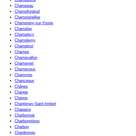
Champeau
Champforgeuil
Champignelles
Champigny-sur-Yonne
Champlay
Champlecy
Champlemy
Champlost
Champs
Champvallon
Champvert
Champvoux
Chamvres
Chanceaux
Chânes
Change
Changy
Chantenay-Saint-Imbert
Chapaize
Charbonnat
Charbonnières
Charbuy
Chardonnay