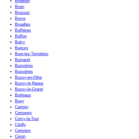
Brognon
Broin
Brosses
Broye
Bruailles
Buffières
Buffon
Bulcy
Buncey
Bure-les-Templiers
Burnand
Bussières
Bussières
Bussy-en-Othe
Bussy-le Repos
Bussy-le-Grand
Butteaux
Buxy
Carisey
Censerey
Cercy-la-Tour
Cérilly
Cerisiers
Céron