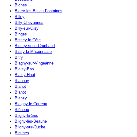
Biches
Bierry-les-Belles-Fontaines
Billey
Billy-Chevannes
Billy-sur-Oisy
Binges
Bissey-la-Côte
Bissey-sous-Cruchaud
Bissy-la-Mâconnaise
Bitry
Blagny-sur-Vingeanne
Blaisy-Bas
Blaisy-Haut
Blannay
Blanot
Blanot
Blanzy
Bleigny-le-Carreau
Bléneau
Bligny-le-Sec
Bligny-lès-Beaune
Bligny-sur-Ouche
Blismes