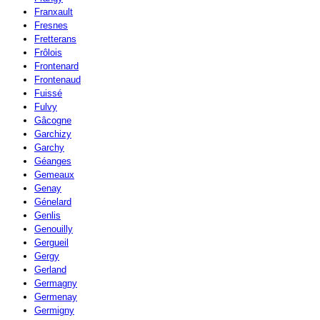
Franxault
Fresnes
Fretterans
Frôlois
Frontenard
Frontenaud
Fuissé
Fulvy
Gâcogne
Garchizy
Garchy
Géanges
Gemeaux
Genay
Génelard
Genlis
Genouilly
Gergueil
Gergy
Gerland
Germagny
Germenay
Germigny