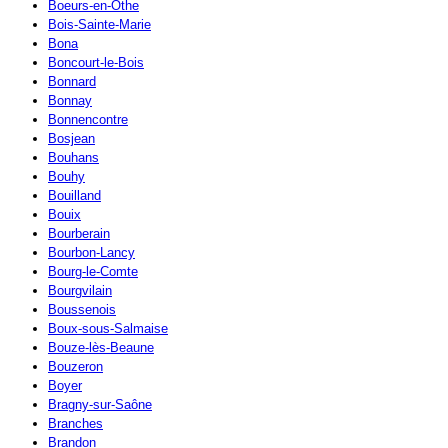
Boeurs-en-Othe
Bois-Sainte-Marie
Bona
Boncourt-le-Bois
Bonnard
Bonnay
Bonnencontre
Bosjean
Bouhans
Bouhy
Bouilland
Bouix
Bourberain
Bourbon-Lancy
Bourg-le-Comte
Bourgvilain
Boussenois
Boux-sous-Salmaise
Bouze-lès-Beaune
Bouzeron
Boyer
Bragny-sur-Saône
Branches
Brandon