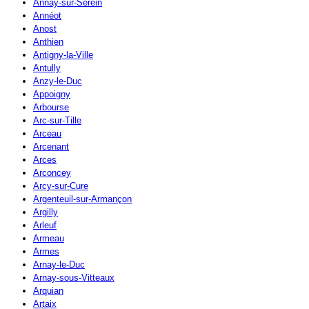
Annay-sur-Serein
Annéot
Anost
Anthien
Antigny-la-Ville
Antully
Anzy-le-Duc
Appoigny
Arbourse
Arc-sur-Tille
Arceau
Arcenant
Arces
Arconcey
Arcy-sur-Cure
Argenteuil-sur-Armançon
Argilly
Arleuf
Armeau
Armes
Arnay-le-Duc
Arnay-sous-Vitteaux
Arquian
Artaix