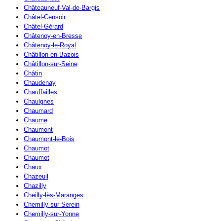
Châteauneuf-Val-de-Bargis
Châtel-Censoir
Châtel-Gérard
Châtenoy-en-Bresse
Châtenoy-le-Royal
Châtillon-en-Bazois
Châtillon-sur-Seine
Châtin
Chaudenay
Chauffailles
Chaulgnes
Chaumard
Chaume
Chaumont
Chaumont-le-Bois
Chaumot
Chaumot
Chaux
Chazeuil
Chazilly
Cheilly-lès-Maranges
Chemilly-sur-Serein
Chemilly-sur-Yonne