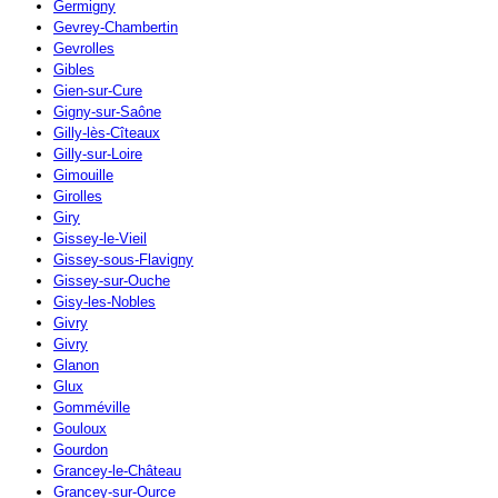
Germigny
Gevrey-Chambertin
Gevrolles
Gibles
Gien-sur-Cure
Gigny-sur-Saône
Gilly-lès-Cîteaux
Gilly-sur-Loire
Gimouille
Girolles
Giry
Gissey-le-Vieil
Gissey-sous-Flavigny
Gissey-sur-Ouche
Gisy-les-Nobles
Givry
Givry
Glanon
Glux
Gomméville
Gouloux
Gourdon
Grancey-le-Château
Grancey-sur-Ource