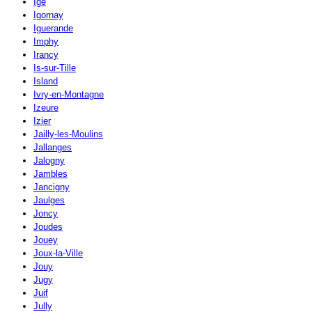
Igé
Igornay
Iguerande
Imphy
Irancy
Is-sur-Tille
Island
Ivry-en-Montagne
Izeure
Izier
Jailly-les-Moulins
Jallanges
Jalogny
Jambles
Jancigny
Jaulges
Joncy
Joudes
Jouey
Joux-la-Ville
Jouy
Jugy
Juif
Jully