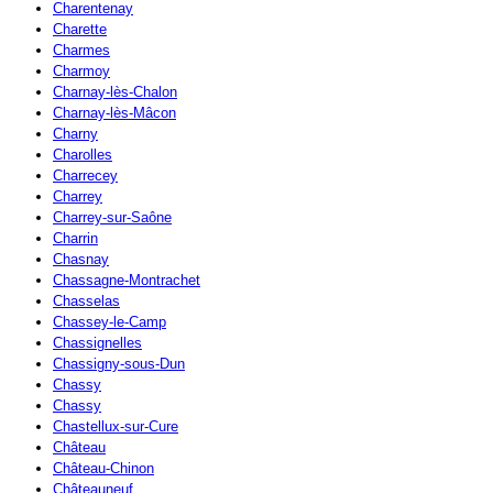
Charentenay
Charette
Charmes
Charmoy
Charnay-lès-Chalon
Charnay-lès-Mâcon
Charny
Charolles
Charrecey
Charrey
Charrey-sur-Saône
Charrin
Chasnay
Chassagne-Montrachet
Chasselas
Chassey-le-Camp
Chassignelles
Chassigny-sous-Dun
Chassy
Chassy
Chastellux-sur-Cure
Château
Château-Chinon
Châteauneuf