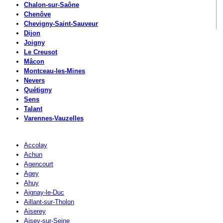
Chalon-sur-Saône
Chenôve
Chevigny-Saint-Sauveur
Dijon
Joigny
Le Creusot
Mâcon
Montceau-les-Mines
Nevers
Quétigny
Sens
Talant
Varennes-Vauzelles
Accolay
Achun
Agencourt
Agey
Ahuy
Aignay-le-Duc
Aillant-sur-Tholon
Aiserey
Aisey-sur-Seine