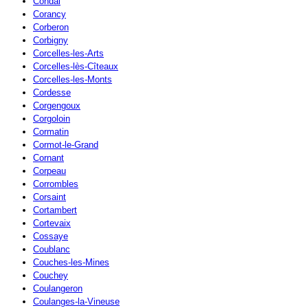
Condal
Corancy
Corberon
Corbigny
Corcelles-les-Arts
Corcelles-lès-Cîteaux
Corcelles-les-Monts
Cordesse
Corgengoux
Corgoloin
Cormatin
Cormot-le-Grand
Cornant
Corpeau
Corrombles
Corsaint
Cortambert
Cortevaix
Cossaye
Coublanc
Couches-les-Mines
Couchey
Coulangeron
Coulanges-la-Vineuse