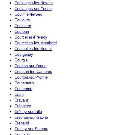
Coulanges-lès-Nevers
Coulanges-sur-Yonne
Coulmier-le-Sec
Coulours
Couloutre
Courban
Courcelles-Frémoy
Courcelles-lès-Montbard
Courcelles-lès-Semur
Courgenay
Courgis
Courlon-sur-Yonne
Courson-les-Carrières
Courtois-sur-Yonne
Coutarnoux
Couternon
Crain
Cravant
Créancey
Crécey-sur-Tille
Crêches-sur-Saône
Crépand
Cressy-sur-Somme
Crimolois