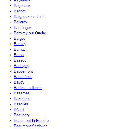
Azy-le-Vif
Bagneaux
Bagnot
Baigneux-les-Juifs
Balleray
Bantanges
Barbirey-sur-Ouche
Barges
Barizey
Barnay
Baron
Bassou
Baubigny
Baudemont
Baudrières
Baugy
Baulme-la-Roche
Bazarnes
Bazoches
Bazolles
Béard
Beaubery
Beaumont-la-Ferrière
Beaumont-Sardolles