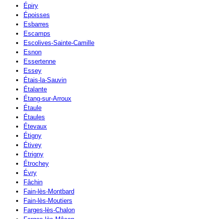
Épiry
Époisses
Esbarres
Escamps
Escolives-Sainte-Camille
Esnon
Essertenne
Essey
Étais-la-Sauvin
Étalante
Étang-sur-Arroux
Étaule
Étaules
Étevaux
Étigny
Étivey
Étrigny
Étrochey
Évry
Fâchin
Fain-lès-Montbard
Fain-lès-Moutiers
Farges-lès-Chalon