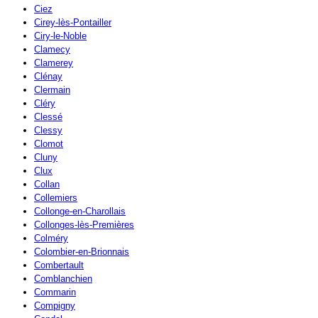
Ciez
Cirey-lès-Pontailler
Ciry-le-Noble
Clamecy
Clamerey
Clénay
Clermain
Cléry
Clessé
Clessy
Clomot
Cluny
Clux
Collan
Collemiers
Collonge-en-Charollais
Collonges-lès-Premières
Colméry
Colombier-en-Brionnais
Combertault
Comblanchien
Commarin
Compigny