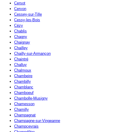
Cersot
Cervon
Cessey-sur-Tille
Cessy-les-Bois
Cézy
Chablis
Chagny
Chaignay
Chailley
Chailly-sur-Armançon
Chaintré
Challuy
Chalmoux
Chambeire
Chambilly
Chamblanc
Chamboeuf
Chambolle-Musigny
Chamesson
Chamilly
Champagnat
Champagne-sur-Vingeanne
Champcevrais
Champdôtre