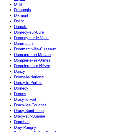
Dirol
Dissangis
Dixmont
Dollot
Domats
Domecy-sur-Cure
Domecy-sur-le-Vault
Dommartin
Dommartin-lès-Cuiseaux
Dompierre-en-Morvan
Dompierre-les-Ormes
Dompierre-sur-Nièvre
Donzy
Donzy-le-National
Donzy-le-Pertuis
Dornecy
Dornes
Dracy-le-Fort
Dracy-lès-Couches
Dracy-Saint-Loup
Dracy-sur-Ouanne
Drambon
Druy-Parigny