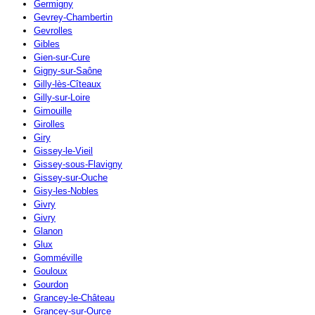
Germigny
Gevrey-Chambertin
Gevrolles
Gibles
Gien-sur-Cure
Gigny-sur-Saône
Gilly-lès-Cîteaux
Gilly-sur-Loire
Gimouille
Girolles
Giry
Gissey-le-Vieil
Gissey-sous-Flavigny
Gissey-sur-Ouche
Gisy-les-Nobles
Givry
Givry
Glanon
Glux
Gomméville
Gouloux
Gourdon
Grancey-le-Château
Grancey-sur-Ource