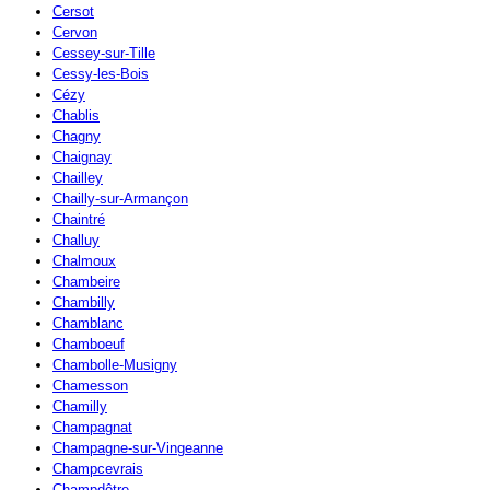
Cersot
Cervon
Cessey-sur-Tille
Cessy-les-Bois
Cézy
Chablis
Chagny
Chaignay
Chailley
Chailly-sur-Armançon
Chaintré
Challuy
Chalmoux
Chambeire
Chambilly
Chamblanc
Chamboeuf
Chambolle-Musigny
Chamesson
Chamilly
Champagnat
Champagne-sur-Vingeanne
Champcevrais
Champdôtre