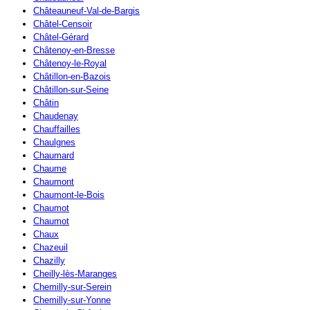
Châteauneuf-Val-de-Bargis
Châtel-Censoir
Châtel-Gérard
Châtenoy-en-Bresse
Châtenoy-le-Royal
Châtillon-en-Bazois
Châtillon-sur-Seine
Châtin
Chaudenay
Chauffailles
Chaulgnes
Chaumard
Chaume
Chaumont
Chaumont-le-Bois
Chaumot
Chaumot
Chaux
Chazeuil
Chazilly
Cheilly-lès-Maranges
Chemilly-sur-Serein
Chemilly-sur-Yonne