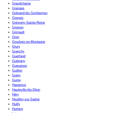
Grandchamp
Granges
Grénand-lès-Sombernon
Grenois
Grésigny-Sainte-Reine
Grignon
Grimault
Gron
Grosbois-en-Montagne
Grury
Guerchy
Guerfand
Guérigny
Gueugnon
Guillon
Guipy
Gurgy
Hauterive
Hauteville-lès-Dijon
Héry
Heuilley-sur-Saône
Huilly
Hurigny