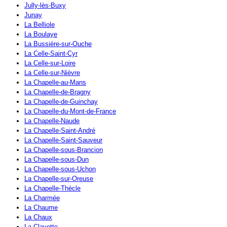
Jully-lès-Buxy
Junay
La Belliole
La Boulaye
La Bussière-sur-Ouche
La Celle-Saint-Cyr
La Celle-sur-Loire
La Celle-sur-Nièvre
La Chapelle-au-Mans
La Chapelle-de-Bragny
La Chapelle-de-Guinchay
La Chapelle-du-Mont-de-France
La Chapelle-Naude
La Chapelle-Saint-André
La Chapelle-Saint-Sauveur
La Chapelle-sous-Brancion
La Chapelle-sous-Dun
La Chapelle-sous-Uchon
La Chapelle-sur-Oreuse
La Chapelle-Thècle
La Charmée
La Chaume
La Chaux
La Clayette