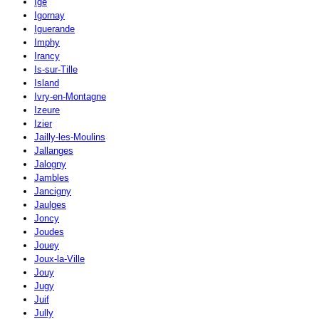
Igé
Igornay
Iguerande
Imphy
Irancy
Is-sur-Tille
Island
Ivry-en-Montagne
Izeure
Izier
Jailly-les-Moulins
Jallanges
Jalogny
Jambles
Jancigny
Jaulges
Joncy
Joudes
Jouey
Joux-la-Ville
Jouy
Jugy
Juif
Jully