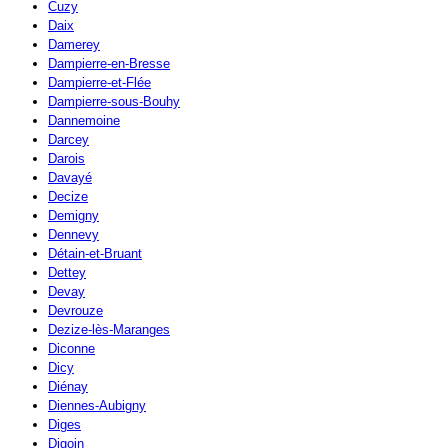
Cuzy
Daix
Damerey
Dampierre-en-Bresse
Dampierre-et-Flée
Dampierre-sous-Bouhy
Dannemoine
Darcey
Darois
Davayé
Decize
Demigny
Dennevy
Détain-et-Bruant
Dettey
Devay
Devrouze
Dezize-lès-Maranges
Diconne
Dicy
Diénay
Diennes-Aubigny
Diges
Digoin