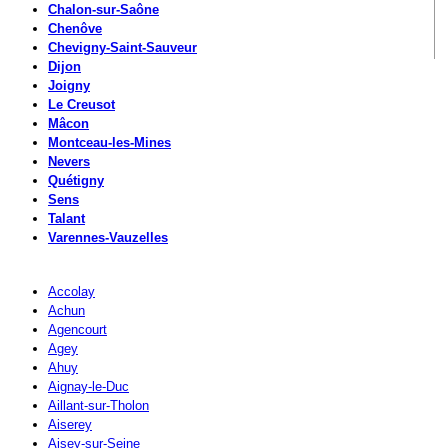
Chalon-sur-Saône
Chenôve
Chevigny-Saint-Sauveur
Dijon
Joigny
Le Creusot
Mâcon
Montceau-les-Mines
Nevers
Quétigny
Sens
Talant
Varennes-Vauzelles
Accolay
Achun
Agencourt
Agey
Ahuy
Aignay-le-Duc
Aillant-sur-Tholon
Aiserey
Aisey-sur-Seine