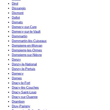
Dirol
Dissangis
Dixmont
Dollot
Domats
Domecy-sur-Cure
Domecy-sur-le-Vault
Dommartin
Dommartin-lès-Cuiseaux
Dompierre-en-Morvan
Dompierre-les-Ormes
Dompierre-sur-Nièvre
Donzy
Donzy-le-National
Donzy-le-Pertuis
Dornecy
Dornes
Dracy-le-Fort
Dracy-lès-Couches
Dracy-Saint-Loup
Dracy-sur-Ouanne
Drambon
Druy-Parigny