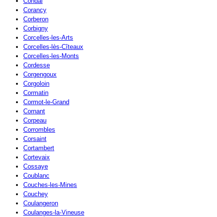
Condal
Corancy
Corberon
Corbigny
Corcelles-les-Arts
Corcelles-lès-Cîteaux
Corcelles-les-Monts
Cordesse
Corgengoux
Corgoloin
Cormatin
Cormot-le-Grand
Cornant
Corpeau
Corrombles
Corsaint
Cortambert
Cortevaix
Cossaye
Coublanc
Couches-les-Mines
Couchey
Coulangeron
Coulanges-la-Vineuse