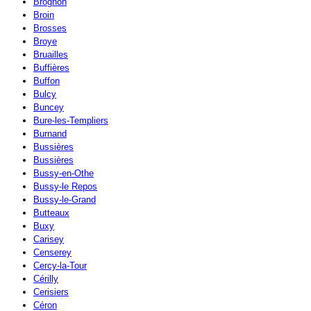
Brognon
Broin
Brosses
Broye
Bruailles
Buffières
Buffon
Bulcy
Buncey
Bure-les-Templiers
Burnand
Bussières
Bussières
Bussy-en-Othe
Bussy-le Repos
Bussy-le-Grand
Butteaux
Buxy
Carisey
Censerey
Cercy-la-Tour
Cérilly
Cerisiers
Céron