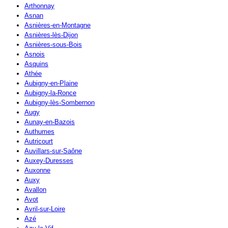
Arthonnay
Asnan
Asnières-en-Montagne
Asnières-lès-Dijon
Asnières-sous-Bois
Asnois
Asquins
Athée
Aubigny-en-Plaine
Aubigny-la-Ronce
Aubigny-lès-Sombernon
Augy
Aunay-en-Bazois
Authumes
Autricourt
Auvillars-sur-Saône
Auxey-Duresses
Auxonne
Auxy
Avallon
Avot
Avril-sur-Loire
Azé