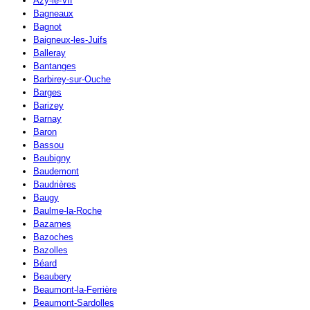
Azy-le-Vif
Bagneaux
Bagnot
Baigneux-les-Juifs
Balleray
Bantanges
Barbirey-sur-Ouche
Barges
Barizey
Barnay
Baron
Bassou
Baubigny
Baudemont
Baudrières
Baugy
Baulme-la-Roche
Bazarnes
Bazoches
Bazolles
Béard
Beaubery
Beaumont-la-Ferrière
Beaumont-Sardolles