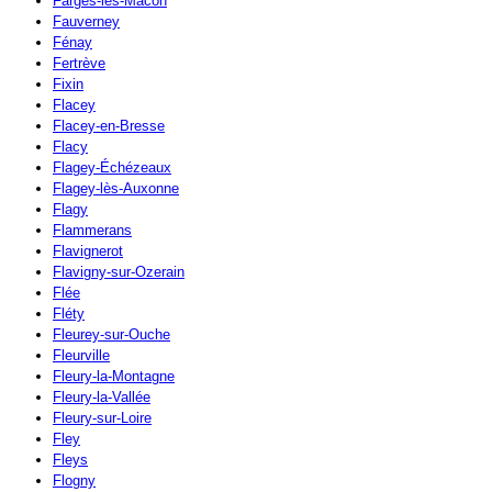
Farges-lès-Mâcon
Fauverney
Fénay
Fertrève
Fixin
Flacey
Flacey-en-Bresse
Flacy
Flagey-Échézeaux
Flagey-lès-Auxonne
Flagy
Flammerans
Flavignerot
Flavigny-sur-Ozerain
Flée
Fléty
Fleurey-sur-Ouche
Fleurville
Fleury-la-Montagne
Fleury-la-Vallée
Fleury-sur-Loire
Fley
Fleys
Flogny