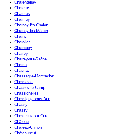
Charentenay
Charette
Charmes
Charmoy
Charnay-lès-Chalon
Charnay-lès-Mâcon
Charny
Charolles
Charrecey
Charrey
Charrey-sur-Saône
Charrin
Chasnay
Chassagne-Montrachet
Chasselas
Chassey-le-Camp
Chassignelles
Chassigny-sous-Dun
Chassy
Chassy
Chastellux-sur-Cure
Château
Château-Chinon
Châteauneuf