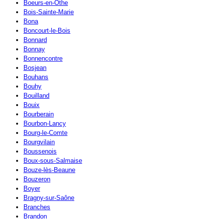
Boeurs-en-Othe
Bois-Sainte-Marie
Bona
Boncourt-le-Bois
Bonnard
Bonnay
Bonnencontre
Bosjean
Bouhans
Bouhy
Bouilland
Bouix
Bourberain
Bourbon-Lancy
Bourg-le-Comte
Bourgvilain
Boussenois
Boux-sous-Salmaise
Bouze-lès-Beaune
Bouzeron
Boyer
Bragny-sur-Saône
Branches
Brandon