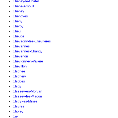
Chenay-le-Châtel
Chêne-Arnoult
Cheney
Chenoves
Cheny
Chéroy
Chéu
Cheuge
Chevagny-les-Chevrières
Chevannes
Chevannes-Changy
Chevenon
Chevigny-en-Valière
Chevillon
Chichée
Chichery
Chiddes
Chigy
Chissey-en-Morvan
Chissey-lès-Mâcon
Chitry-les-Mines
Chivres
Chorey
Ciel