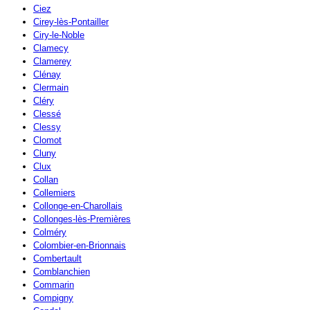
Ciez
Cirey-lès-Pontailler
Ciry-le-Noble
Clamecy
Clamerey
Clénay
Clermain
Cléry
Clessé
Clessy
Clomot
Cluny
Clux
Collan
Collemiers
Collonge-en-Charollais
Collonges-lès-Premières
Colméry
Colombier-en-Brionnais
Combertault
Comblanchien
Commarin
Compigny