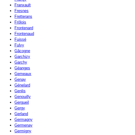
Franxault
Fresnes
Fretterans
Frôlois
Frontenard
Frontenaud
Fuissé
Fulvy
Gâcogne
Garchizy
Garchy
Géanges
Gemeaux
Genay
Génelard
Genlis
Genouilly
Gergueil
Gergy
Gerland
Germagny
Germenay
Germigny