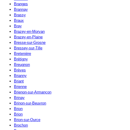
Branges
Brannay
Brassy
Braux
Bray
Brazey-en-Morvan
Brazey-en-Plaine
Bresse-sur-Grosne
Bressey-sur-Tille
Bretenière
Brétigny
Breugnon
Brèves
Brianny
Briant
Brienne
Brienon-sur-Armançon
Brinay
Brinon-sur-Beuvron
Brion
Brion
Brion-sur-Ource
Brochon