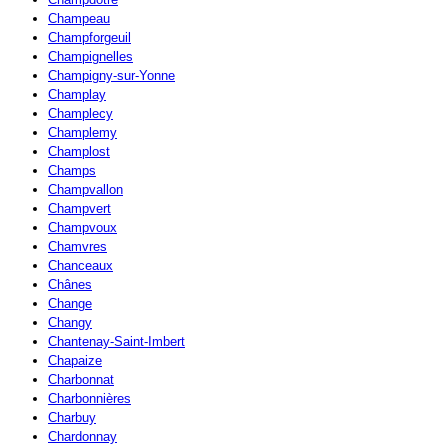
Champeau
Champforgeuil
Champignelles
Champigny-sur-Yonne
Champlay
Champlecy
Champlemy
Champlost
Champs
Champvallon
Champvert
Champvoux
Chamvres
Chanceaux
Chânes
Change
Changy
Chantenay-Saint-Imbert
Chapaize
Charbonnat
Charbonnières
Charbuy
Chardonnay