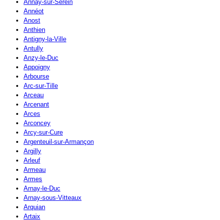
Annay-sur-Serein
Annéot
Anost
Anthien
Antigny-la-Ville
Antully
Anzy-le-Duc
Appoigny
Arbourse
Arc-sur-Tille
Arceau
Arcenant
Arces
Arconcey
Arcy-sur-Cure
Argenteuil-sur-Armançon
Argilly
Arleuf
Armeau
Armes
Arnay-le-Duc
Arnay-sous-Vitteaux
Arquian
Artaix