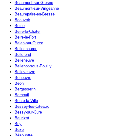
Beaumont-sur-Grosne
Beaumont-sur-Vingeanne
Beaurepaire-en-Bresse
Beauvoir
Beine
Beire-le-Châtel
Beire-le-Fort
Belan-sur-Ource
Bellechaume
Bellefond
Belleneuve
Bellenot-sous-Pouilly
Bellevesvre
Beneuvre
Béon
Bergesserin
Bernouil
Berzé-la-Ville
Bessey-lès-Citeaux
Bessy-sur-Cure
Beurizot
Bey
Bèze
Bézouotte