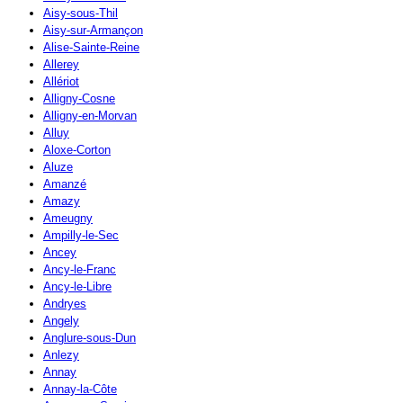
Aisy-sous-Thil
Aisy-sur-Armançon
Alise-Sainte-Reine
Allerey
Allériot
Alligny-Cosne
Alligny-en-Morvan
Alluy
Aloxe-Corton
Aluze
Amanzé
Amazy
Ameugny
Ampilly-le-Sec
Ancey
Ancy-le-Franc
Ancy-le-Libre
Andryes
Angely
Anglure-sous-Dun
Anlezy
Annay
Annay-la-Côte