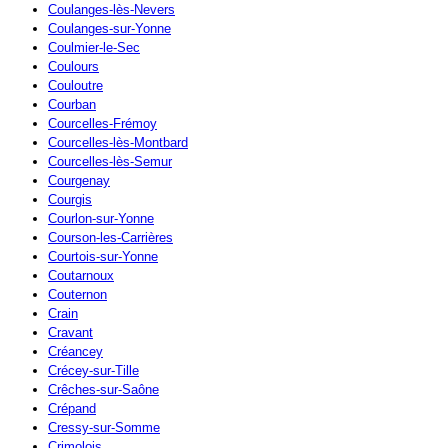
Coulanges-lès-Nevers
Coulanges-sur-Yonne
Coulmier-le-Sec
Coulours
Couloutre
Courban
Courcelles-Frémoy
Courcelles-lès-Montbard
Courcelles-lès-Semur
Courgenay
Courgis
Courlon-sur-Yonne
Courson-les-Carrières
Courtois-sur-Yonne
Coutarnoux
Couternon
Crain
Cravant
Créancey
Crécey-sur-Tille
Crêches-sur-Saône
Crépand
Cressy-sur-Somme
Crimolois