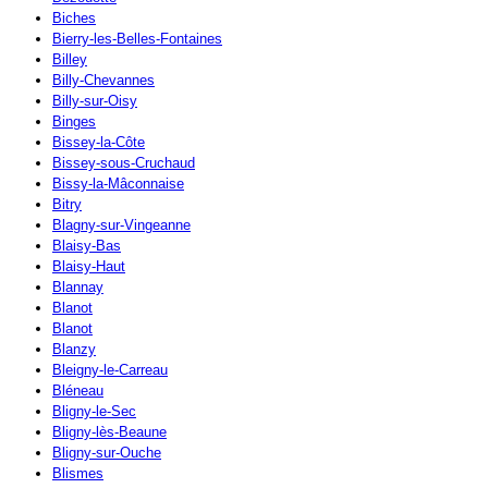
Biches
Bierry-les-Belles-Fontaines
Billey
Billy-Chevannes
Billy-sur-Oisy
Binges
Bissey-la-Côte
Bissey-sous-Cruchaud
Bissy-la-Mâconnaise
Bitry
Blagny-sur-Vingeanne
Blaisy-Bas
Blaisy-Haut
Blannay
Blanot
Blanot
Blanzy
Bleigny-le-Carreau
Bléneau
Bligny-le-Sec
Bligny-lès-Beaune
Bligny-sur-Ouche
Blismes