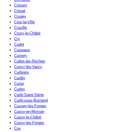
Crissey
Cronat
Crugey
Crux-la-Ville
Cruzille
Cruzy-le-Châtel
Cry
Cudot
Cuiseaux
Cuisery
Culles-les-Roches
Cuncy-lès-Varzy
Curbigny
Curdin
Curgy
Curley
Curtil-Saint-Seine
Curtil-sous-Burnand
Cussey-les-Forges
Cussy-en-Morvan
Cussy-le-Châtel
Cussy-les-Forges
Cuy