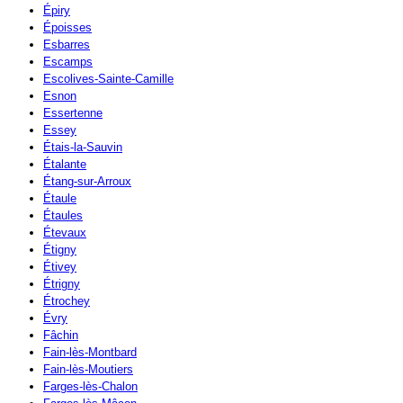
Épiry
Époisses
Esbarres
Escamps
Escolives-Sainte-Camille
Esnon
Essertenne
Essey
Étais-la-Sauvin
Étalante
Étang-sur-Arroux
Étaule
Étaules
Étevaux
Étigny
Étivey
Étrigny
Étrochey
Évry
Fâchin
Fain-lès-Montbard
Fain-lès-Moutiers
Farges-lès-Chalon