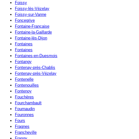
Foissy
Foissy-lès-Vézelay
Foissy-sur-Vanne
Foncegrive
Fontaine-Française
Fontaine-la-Gaillarde
Fontaine-lès-Dijon
Fontaines
Fontaines
Fontaines-en-Duesmois
Fontangy
Fontenay-près-Chablis
Fontenay-près-Vézelay
Fontenelle
Fontenouilles
Fontenoy
Fouchères
Fourchambault
Fournaudin
Fouronnes
Fours
Fragnes
Francheville
Frangy