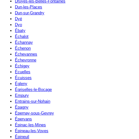
Druyes-les-Belles-Fontaines
Dun-les-Places
Dun-sur-Grandry
Dyé
Dyo
Ébaty
Échalot
Échannay
Échenon
Échevannes
Échevronne
Échigey
Écuelles
Écuisses
Égleny
Égriselles-le-Bocage
Empury
Entrains-sur-Nohain
Épagny
Épernay-sous-Gevrey
Épervans
Épinac-les-Mines
Épineau-les-Voves
Épineuil