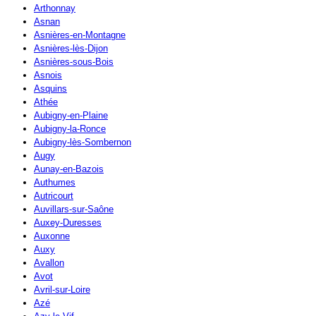
Arthonnay
Asnan
Asnières-en-Montagne
Asnières-lès-Dijon
Asnières-sous-Bois
Asnois
Asquins
Athée
Aubigny-en-Plaine
Aubigny-la-Ronce
Aubigny-lès-Sombernon
Augy
Aunay-en-Bazois
Authumes
Autricourt
Auvillars-sur-Saône
Auxey-Duresses
Auxonne
Auxy
Avallon
Avot
Avril-sur-Loire
Azé