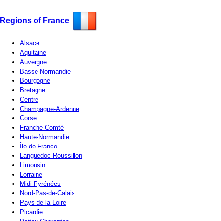
Regions of
France
Alsace
Aquitaine
Auvergne
Basse-Normandie
Bourgogne
Bretagne
Centre
Champagne-Ardenne
Corse
Franche-Comté
Haute-Normandie
Île-de-France
Languedoc-Roussillon
Limousin
Lorraine
Midi-Pyrénées
Nord-Pas-de-Calais
Pays de la Loire
Picardie