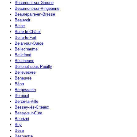
Beaumont-sur-Grosne
Beaumont-sur-Vingeanne
Beaurepaire-en-Bresse
Beauvoir
Beine
Beire-le-Châtel
Beire-le-Fort
Belan-sur-Ource
Bellechaume
Bellefond
Belleneuve
Bellenot-sous-Pouilly
Bellevesvre
Beneuvre
Béon
Bergesserin
Bernouil
Berzé-la-Ville
Bessey-lès-Citeaux
Bessy-sur-Cure
Beurizot
Bey
Bèze
Bézouotte