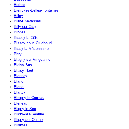
Biches
Bierry-les-Belles-Fontaines
Billey
Billy-Chevannes
Billy-sur-Oisy
Binges
Bissey-la-Côte
Bissey-sous-Cruchaud
Bissy-la-Mâconnaise
Bitry
Blagny-sur-Vingeanne
Blaisy-Bas
Blaisy-Haut
Blannay
Blanot
Blanot
Blanzy
Bleigny-le-Carreau
Bléneau
Bligny-le-Sec
Bligny-lès-Beaune
Bligny-sur-Ouche
Blismes