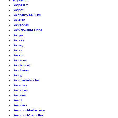
Azy-le-Vif
Bagneaux
Bagnot
Baigneux-les-Juifs
Balleray
Bantanges
Barbirey-sur-Ouche
Barges
Barizey
Barnay
Baron
Bassou
Baubigny
Baudemont
Baudrières
Baugy
Baulme-la-Roche
Bazarnes
Bazoches
Bazolles
Béard
Beaubery
Beaumont-la-Ferrière
Beaumont-Sardolles