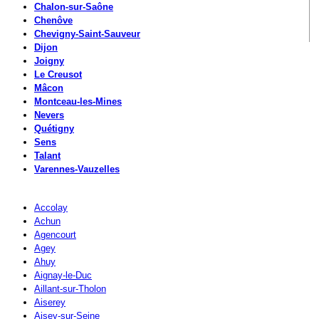
Chalon-sur-Saône
Chenôve
Chevigny-Saint-Sauveur
Dijon
Joigny
Le Creusot
Mâcon
Montceau-les-Mines
Nevers
Quétigny
Sens
Talant
Varennes-Vauzelles
Accolay
Achun
Agencourt
Agey
Ahuy
Aignay-le-Duc
Aillant-sur-Tholon
Aiserey
Aisey-sur-Seine