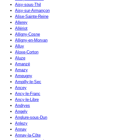
Aisy-sous-Thil
Aisy-sur-Armançon
Alise-Sainte-Reine
Allerey
Allériot
Alligny-Cosne
Alligny-en-Morvan
Alluy
Aloxe-Corton
Aluze
Amanzé
Amazy
Ameugny
Ampilly-le-Sec
Ancey
Ancy-le-Franc
Ancy-le-Libre
Andryes
Angely
Anglure-sous-Dun
Anlezy
Annay
Annay-la-Côte