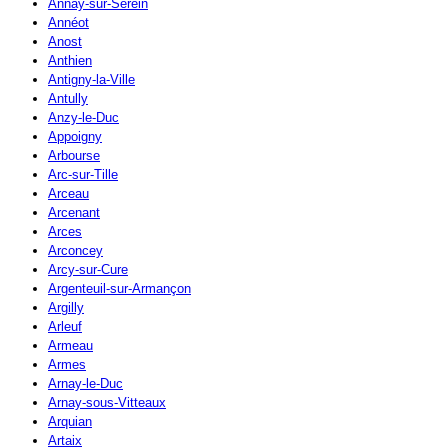
Annay-sur-Serein
Annéot
Anost
Anthien
Antigny-la-Ville
Antully
Anzy-le-Duc
Appoigny
Arbourse
Arc-sur-Tille
Arceau
Arcenant
Arces
Arconcey
Arcy-sur-Cure
Argenteuil-sur-Armançon
Argilly
Arleuf
Armeau
Armes
Arnay-le-Duc
Arnay-sous-Vitteaux
Arquian
Artaix