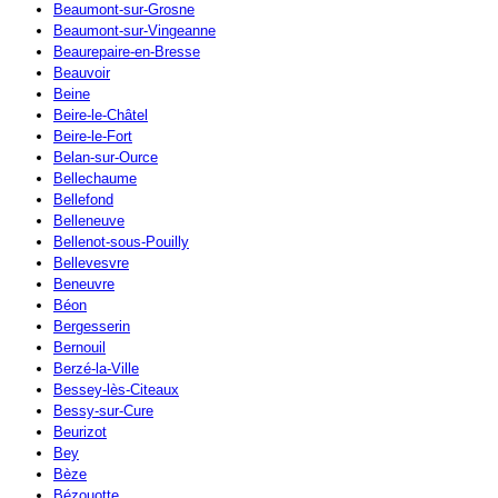
Beaumont-sur-Grosne
Beaumont-sur-Vingeanne
Beaurepaire-en-Bresse
Beauvoir
Beine
Beire-le-Châtel
Beire-le-Fort
Belan-sur-Ource
Bellechaume
Bellefond
Belleneuve
Bellenot-sous-Pouilly
Bellevesvre
Beneuvre
Béon
Bergesserin
Bernouil
Berzé-la-Ville
Bessey-lès-Citeaux
Bessy-sur-Cure
Beurizot
Bey
Bèze
Bézouotte