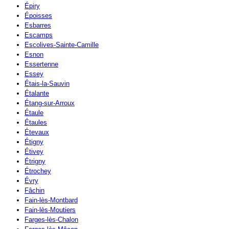
Épiry
Époisses
Esbarres
Escamps
Escolives-Sainte-Camille
Esnon
Essertenne
Essey
Étais-la-Sauvin
Étalante
Étang-sur-Arroux
Étaule
Étaules
Étevaux
Étigny
Étivey
Étrigny
Étrochey
Évry
Fâchin
Fain-lès-Montbard
Fain-lès-Moutiers
Farges-lès-Chalon