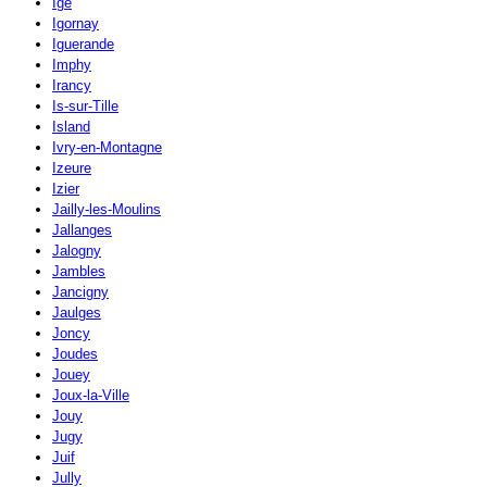
Igé
Igornay
Iguerande
Imphy
Irancy
Is-sur-Tille
Island
Ivry-en-Montagne
Izeure
Izier
Jailly-les-Moulins
Jallanges
Jalogny
Jambles
Jancigny
Jaulges
Joncy
Joudes
Jouey
Joux-la-Ville
Jouy
Jugy
Juif
Jully