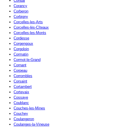
Condal
Corancy
Corberon
Corbigny
Corcelles-les-Arts
Corcelles-lès-Cîteaux
Corcelles-les-Monts
Cordesse
Corgengoux
Corgoloin
Cormatin
Cormot-le-Grand
Cornant
Corpeau
Corrombles
Corsaint
Cortambert
Cortevaix
Cossaye
Coublanc
Couches-les-Mines
Couchey
Coulangeron
Coulanges-la-Vineuse