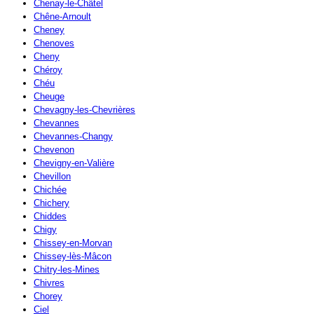
Chenay-le-Châtel
Chêne-Arnoult
Cheney
Chenoves
Cheny
Chéroy
Chéu
Cheuge
Chevagny-les-Chevrières
Chevannes
Chevannes-Changy
Chevenon
Chevigny-en-Valière
Chevillon
Chichée
Chichery
Chiddes
Chigy
Chissey-en-Morvan
Chissey-lès-Mâcon
Chitry-les-Mines
Chivres
Chorey
Ciel