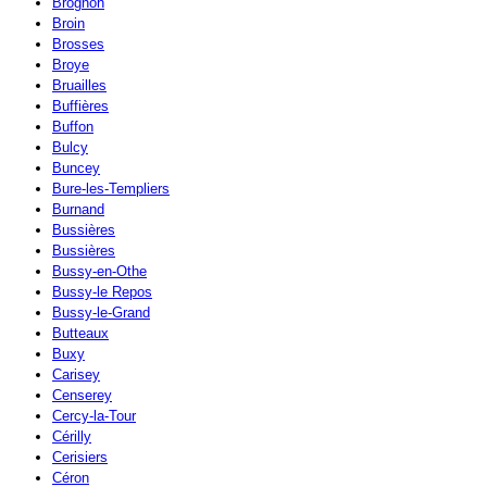
Brognon
Broin
Brosses
Broye
Bruailles
Buffières
Buffon
Bulcy
Buncey
Bure-les-Templiers
Burnand
Bussières
Bussières
Bussy-en-Othe
Bussy-le Repos
Bussy-le-Grand
Butteaux
Buxy
Carisey
Censerey
Cercy-la-Tour
Cérilly
Cerisiers
Céron