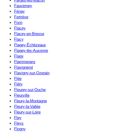
Farges-lès-Mâcon
Fauverney
Fénay
Fertrève
Fixin
Flacey
Flacey-en-Bresse
Flacy
Flagey-Échézeaux
Flagey-lès-Auxonne
Flagy
Flammerans
Flavignerot
Flavigny-sur-Ozerain
Flée
Fléty
Fleurey-sur-Ouche
Fleurville
Fleury-la-Montagne
Fleury-la-Vallée
Fleury-sur-Loire
Fley
Fleys
Flogny