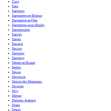
Cuzy
Daix
Damerey
Dampierre-en-Bresse
Dampierre-et-Flée
Dampierre-sous-Bouhy
Dannemoine
Darcey
Darois
Davayé
Decize
Demigny
Dennevy
Détain-et-Bruant
Dettey
Devay
Devrouze
Dezize-lès-Maranges
Diconne
Dicy
Diénay
Diennes-Aubigny
Diges
Digoin