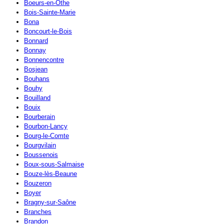
Boeurs-en-Othe
Bois-Sainte-Marie
Bona
Boncourt-le-Bois
Bonnard
Bonnay
Bonnencontre
Bosjean
Bouhans
Bouhy
Bouilland
Bouix
Bourberain
Bourbon-Lancy
Bourg-le-Comte
Bourgvilain
Boussenois
Boux-sous-Salmaise
Bouze-lès-Beaune
Bouzeron
Boyer
Bragny-sur-Saône
Branches
Brandon