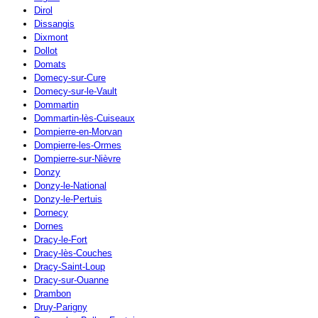
Dirol
Dissangis
Dixmont
Dollot
Domats
Domecy-sur-Cure
Domecy-sur-le-Vault
Dommartin
Dommartin-lès-Cuiseaux
Dompierre-en-Morvan
Dompierre-les-Ormes
Dompierre-sur-Nièvre
Donzy
Donzy-le-National
Donzy-le-Pertuis
Dornecy
Dornes
Dracy-le-Fort
Dracy-lès-Couches
Dracy-Saint-Loup
Dracy-sur-Ouanne
Drambon
Druy-Parigny