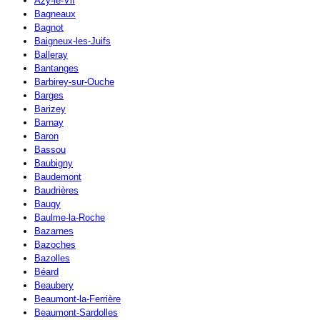
Azy-le-Vif
Bagneaux
Bagnot
Baigneux-les-Juifs
Balleray
Bantanges
Barbirey-sur-Ouche
Barges
Barizey
Barnay
Baron
Bassou
Baubigny
Baudemont
Baudrières
Baugy
Baulme-la-Roche
Bazarnes
Bazoches
Bazolles
Béard
Beaubery
Beaumont-la-Ferrière
Beaumont-Sardolles