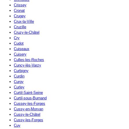
Crissey
Cronat
Crugey
Crux-la-Ville
Cruzille
Cruzy-le-Châtel
Cry
Cudot
Cuiseaux
Cuisery
Culles-les-Roches
Cuncy-lès-Varzy
Curbigny
Curdin
Curgy
Curley
Curtil-Saint-Seine
Curtil-sous-Burnand
Cussey-les-Forges
Cussy-en-Morvan
Cussy-le-Châtel
Cussy-les-Forges
Cuy