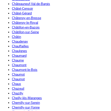
Châteauneuf-Val-de-Bargis
Châtel-Censoir
Châtel-Gérard
Châtenoy-en-Bresse
Châtenoy-le-Royal
Châtillon-en-Bazois
Châtillon-sur-Seine
Châtin
Chaudenay
Chauffailles
Chaulgnes
Chaumard
Chaume
Chaumont
Chaumont-le-Bois
Chaumot
Chaumot
Chaux
Chazeuil
Chazilly
Cheilly-lès-Maranges
Chemilly-sur-Serein
Chemilly-sur-Yonne