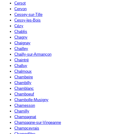
Cersot
Cervon
Cessey-sur-Tille
Cessy-les-Bois
Cézy
Chablis
Chagny
Chaignay
Chailley
Chailly-sur-Armançon
Chaintré
Challuy
Chalmoux
Chambeire
Chambilly
Chamblanc
Chamboeuf
Chambolle-Musigny
Chamesson
Chamilly
Champagnat
Champagne-sur-Vingeanne
Champcevrais
Champdôtre