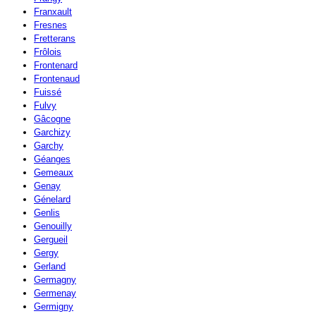
Franxault
Fresnes
Fretterans
Frôlois
Frontenard
Frontenaud
Fuissé
Fulvy
Gâcogne
Garchizy
Garchy
Géanges
Gemeaux
Genay
Génelard
Genlis
Genouilly
Gergueil
Gergy
Gerland
Germagny
Germenay
Germigny