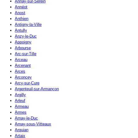
Annay-sur-Serein
Annéot
Anost
Anthien
Antigny-la-Ville
Antully
Anzy-le-Duc
Appoigny
Arbourse
Arc-sur-Tille
Arceau
Arcenant
Arces
Arconcey
Arcy-sur-Cure
Argenteuil-sur-Armançon
Argilly
Arleuf
Armeau
Armes
Arnay-le-Duc
Arnay-sous-Vitteaux
Arquian
Artaix