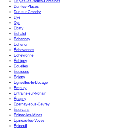
Druyes-les-Belles-Fontaines
Dun-les-Places
Dun-sur-Grandry
Dyé
Dyo
Ébaty
Échalot
Échannay
Échenon
Échevannes
Échevronne
Échigey
Écuelles
Écuisses
Égleny
Égriselles-le-Bocage
Empury
Entrains-sur-Nohain
Épagny
Épernay-sous-Gevrey
Épervans
Épinac-les-Mines
Épineau-les-Voves
Épineuil