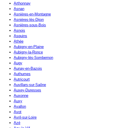
Arthonnay
Asnan
Asnières-en-Montagne
Asnières-lès-Dijon
Asnières-sous-Bois
Asnois
Asquins
Athée
Aubigny-en-Plaine
Aubigny-la-Ronce
Aubigny-lès-Sombernon
Augy
Aunay-en-Bazois
Authumes
Autricourt
Auvillars-sur-Saône
Auxey-Duresses
Auxonne
Auxy
Avallon
Avot
Avril-sur-Loire
Azé