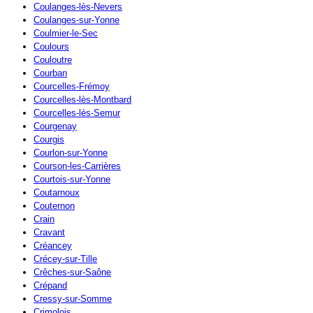
Coulanges-lès-Nevers
Coulanges-sur-Yonne
Coulmier-le-Sec
Coulours
Couloutre
Courban
Courcelles-Frémoy
Courcelles-lès-Montbard
Courcelles-lès-Semur
Courgenay
Courgis
Courlon-sur-Yonne
Courson-les-Carrières
Courtois-sur-Yonne
Coutarnoux
Couternon
Crain
Cravant
Créancey
Crécey-sur-Tille
Crêches-sur-Saône
Crépand
Cressy-sur-Somme
Crimolois