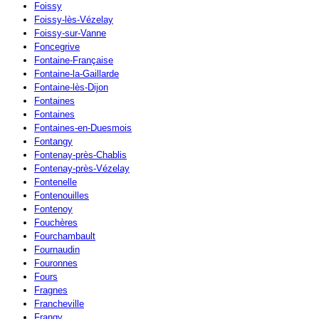
Foissy
Foissy-lès-Vézelay
Foissy-sur-Vanne
Foncegrive
Fontaine-Française
Fontaine-la-Gaillarde
Fontaine-lès-Dijon
Fontaines
Fontaines
Fontaines-en-Duesmois
Fontangy
Fontenay-près-Chablis
Fontenay-près-Vézelay
Fontenelle
Fontenouilles
Fontenoy
Fouchères
Fourchambault
Fournaudin
Fouronnes
Fours
Fragnes
Francheville
Frangy