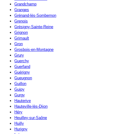
Grandchamp
Granges
Grénand-lès-Sombernon
Grenois
Grésigny-Sainte-Reine
Grignon
Grimault
Gron
Grosbois-en-Montagne
Grury
Guerchy
Guerfand
Guérigny
Gueugnon
Guillon
Guipy
Gurgy
Hauterive
Hauteville-lès-Dijon
Héry
Heuilley-sur-Saône
Huilly
Hurigny