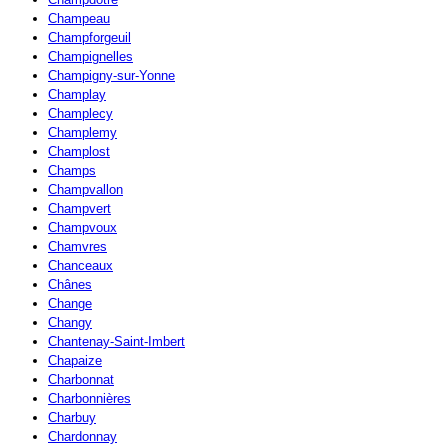
Champeau
Champforgeuil
Champignelles
Champigny-sur-Yonne
Champlay
Champlecy
Champlemy
Champlost
Champs
Champvallon
Champvert
Champvoux
Chamvres
Chanceaux
Chânes
Change
Changy
Chantenay-Saint-Imbert
Chapaize
Charbonnat
Charbonnières
Charbuy
Chardonnay