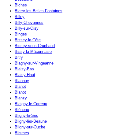
Biches
Bierry-les-Belles-Fontaines
Billey
Billy-Chevannes
Billy-sur-Oisy
Binges
Bissey-la-Côte
Bissey-sous-Cruchaud
Bissy-la-Mâconnaise
Bitry
Blagny-sur-Vingeanne
Blaisy-Bas
Blaisy-Haut
Blannay
Blanot
Blanot
Blanzy
Bleigny-le-Carreau
Bléneau
Bligny-le-Sec
Bligny-lès-Beaune
Bligny-sur-Ouche
Blismes