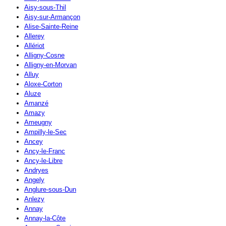
Aisy-sous-Thil
Aisy-sur-Armançon
Alise-Sainte-Reine
Allerey
Allériot
Alligny-Cosne
Alligny-en-Morvan
Alluy
Aloxe-Corton
Aluze
Amanzé
Amazy
Ameugny
Ampilly-le-Sec
Ancey
Ancy-le-Franc
Ancy-le-Libre
Andryes
Angely
Anglure-sous-Dun
Anlezy
Annay
Annay-la-Côte