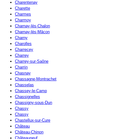
Charentenay
Charette
Charmes
Charmoy
Charnay-lès-Chalon
Charnay-lès-Mâcon
Charny
Charolles
Charrecey
Charrey
Charrey-sur-Saône
Charrin
Chasnay
Chassagne-Montrachet
Chasselas
Chassey-le-Camp
Chassignelles
Chassigny-sous-Dun
Chassy
Chassy
Chastellux-sur-Cure
Château
Château-Chinon
Châteauneuf