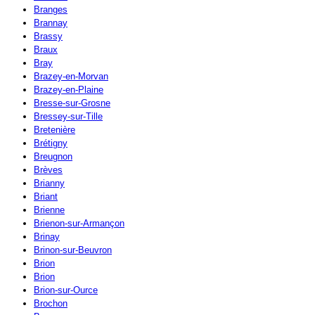
Branges
Brannay
Brassy
Braux
Bray
Brazey-en-Morvan
Brazey-en-Plaine
Bresse-sur-Grosne
Bressey-sur-Tille
Bretenière
Brétigny
Breugnon
Brèves
Brianny
Briant
Brienne
Brienon-sur-Armançon
Brinay
Brinon-sur-Beuvron
Brion
Brion
Brion-sur-Ource
Brochon