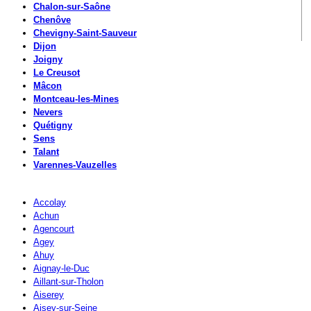
Chalon-sur-Saône
Chenôve
Chevigny-Saint-Sauveur
Dijon
Joigny
Le Creusot
Mâcon
Montceau-les-Mines
Nevers
Quétigny
Sens
Talant
Varennes-Vauzelles
Accolay
Achun
Agencourt
Agey
Ahuy
Aignay-le-Duc
Aillant-sur-Tholon
Aiserey
Aisey-sur-Seine