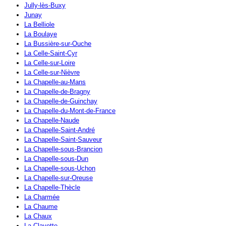
Jully-lès-Buxy
Junay
La Belliole
La Boulaye
La Bussière-sur-Ouche
La Celle-Saint-Cyr
La Celle-sur-Loire
La Celle-sur-Nièvre
La Chapelle-au-Mans
La Chapelle-de-Bragny
La Chapelle-de-Guinchay
La Chapelle-du-Mont-de-France
La Chapelle-Naude
La Chapelle-Saint-André
La Chapelle-Saint-Sauveur
La Chapelle-sous-Brancion
La Chapelle-sous-Dun
La Chapelle-sous-Uchon
La Chapelle-sur-Oreuse
La Chapelle-Thècle
La Charmée
La Chaume
La Chaux
La Clayette