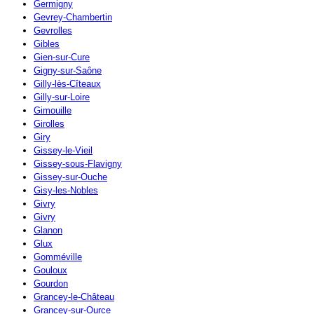
Germigny
Gevrey-Chambertin
Gevrolles
Gibles
Gien-sur-Cure
Gigny-sur-Saône
Gilly-lès-Cîteaux
Gilly-sur-Loire
Gimouille
Girolles
Giry
Gissey-le-Vieil
Gissey-sous-Flavigny
Gissey-sur-Ouche
Gisy-les-Nobles
Givry
Givry
Glanon
Glux
Gomméville
Gouloux
Gourdon
Grancey-le-Château
Grancey-sur-Ource