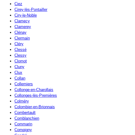
Ciez
Cirey-lès-Pontailler
Ciry-le-Noble
Clamecy
Clamerey
Clénay
Clermain
Cléry
Clessé
Clessy
Clomot
Cluny
Clux
Collan
Collemiers
Collonge-en-Charollais
Collonges-lès-Premières
Colméry
Colombier-en-Brionnais
Combertault
Comblanchien
Commarin
Compigny