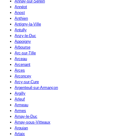
Annay-sur-Serein
Annéot
Anost
Anthien
Antigny-la-Ville
Antully
Anzy-le-Duc
Appoigny
Arbourse
Arc-sur-Tille
Arceau
Arcenant
Arces
Arconcey
Arcy-sur-Cure
Argenteuil-sur-Armançon
Argilly
Arleuf
Armeau
Armes
Arnay-le-Duc
Arnay-sous-Vitteaux
Arquian
Artaix