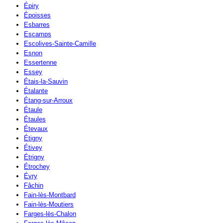
Épiry
Époisses
Esbarres
Escamps
Escolives-Sainte-Camille
Esnon
Essertenne
Essey
Étais-la-Sauvin
Étalante
Étang-sur-Arroux
Étaule
Étaules
Étevaux
Étigny
Étivey
Étrigny
Étrochey
Évry
Fâchin
Fain-lès-Montbard
Fain-lès-Moutiers
Farges-lès-Chalon