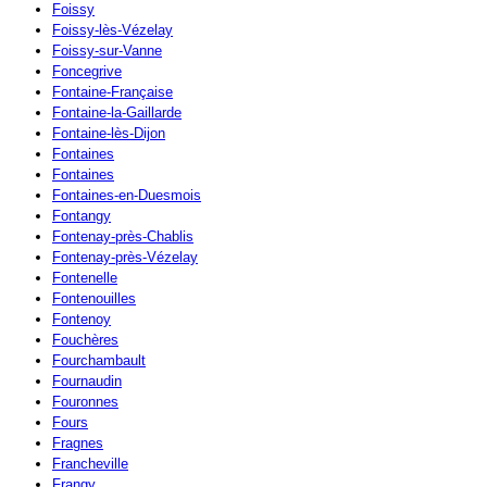
Foissy
Foissy-lès-Vézelay
Foissy-sur-Vanne
Foncegrive
Fontaine-Française
Fontaine-la-Gaillarde
Fontaine-lès-Dijon
Fontaines
Fontaines
Fontaines-en-Duesmois
Fontangy
Fontenay-près-Chablis
Fontenay-près-Vézelay
Fontenelle
Fontenouilles
Fontenoy
Fouchères
Fourchambault
Fournaudin
Fouronnes
Fours
Fragnes
Francheville
Frangy