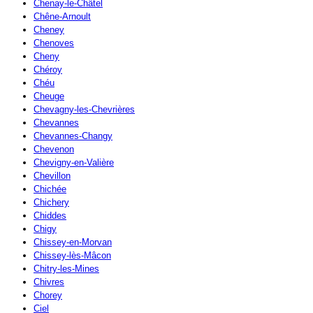
Chenay-le-Châtel
Chêne-Arnoult
Cheney
Chenoves
Cheny
Chéroy
Chéu
Cheuge
Chevagny-les-Chevrières
Chevannes
Chevannes-Changy
Chevenon
Chevigny-en-Valière
Chevillon
Chichée
Chichery
Chiddes
Chigy
Chissey-en-Morvan
Chissey-lès-Mâcon
Chitry-les-Mines
Chivres
Chorey
Ciel