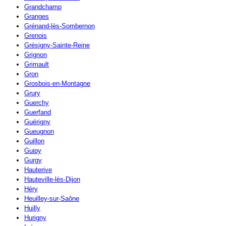
Grandchamp
Granges
Grénand-lès-Sombernon
Grenois
Grésigny-Sainte-Reine
Grignon
Grimault
Gron
Grosbois-en-Montagne
Grury
Guerchy
Guerfand
Guérigny
Gueugnon
Guillon
Guipy
Gurgy
Hauterive
Hauteville-lès-Dijon
Héry
Heuilley-sur-Saône
Huilly
Hurigny