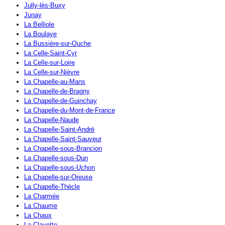
Jully-lès-Buxy
Junay
La Belliole
La Boulaye
La Bussière-sur-Ouche
La Celle-Saint-Cyr
La Celle-sur-Loire
La Celle-sur-Nièvre
La Chapelle-au-Mans
La Chapelle-de-Bragny
La Chapelle-de-Guinchay
La Chapelle-du-Mont-de-France
La Chapelle-Naude
La Chapelle-Saint-André
La Chapelle-Saint-Sauveur
La Chapelle-sous-Brancion
La Chapelle-sous-Dun
La Chapelle-sous-Uchon
La Chapelle-sur-Oreuse
La Chapelle-Thècle
La Charmée
La Chaume
La Chaux
La Clayette