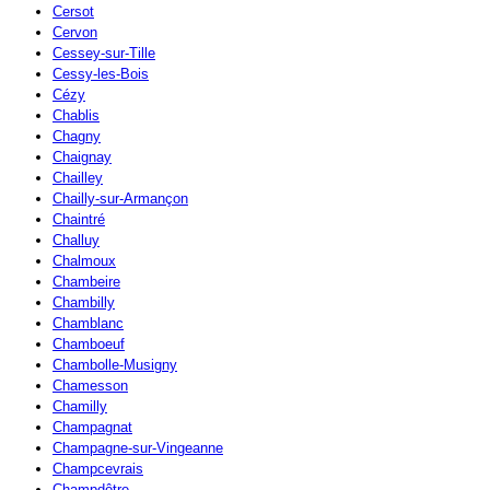
Cersot
Cervon
Cessey-sur-Tille
Cessy-les-Bois
Cézy
Chablis
Chagny
Chaignay
Chailley
Chailly-sur-Armançon
Chaintré
Challuy
Chalmoux
Chambeire
Chambilly
Chamblanc
Chamboeuf
Chambolle-Musigny
Chamesson
Chamilly
Champagnat
Champagne-sur-Vingeanne
Champcevrais
Champdôtre