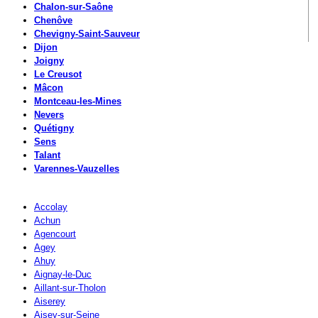
Chalon-sur-Saône
Chenôve
Chevigny-Saint-Sauveur
Dijon
Joigny
Le Creusot
Mâcon
Montceau-les-Mines
Nevers
Quétigny
Sens
Talant
Varennes-Vauzelles
Accolay
Achun
Agencourt
Agey
Ahuy
Aignay-le-Duc
Aillant-sur-Tholon
Aiserey
Aisey-sur-Seine