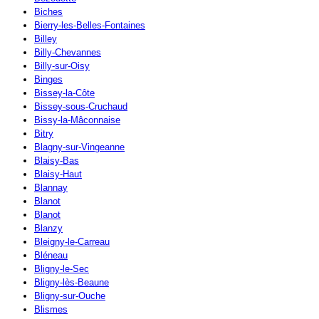
Biches
Bierry-les-Belles-Fontaines
Billey
Billy-Chevannes
Billy-sur-Oisy
Binges
Bissey-la-Côte
Bissey-sous-Cruchaud
Bissy-la-Mâconnaise
Bitry
Blagny-sur-Vingeanne
Blaisy-Bas
Blaisy-Haut
Blannay
Blanot
Blanot
Blanzy
Bleigny-le-Carreau
Bléneau
Bligny-le-Sec
Bligny-lès-Beaune
Bligny-sur-Ouche
Blismes