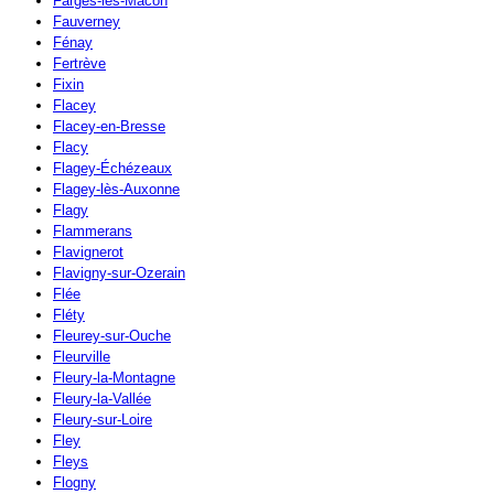
Farges-lès-Mâcon
Fauverney
Fénay
Fertrève
Fixin
Flacey
Flacey-en-Bresse
Flacy
Flagey-Échézeaux
Flagey-lès-Auxonne
Flagy
Flammerans
Flavignerot
Flavigny-sur-Ozerain
Flée
Fléty
Fleurey-sur-Ouche
Fleurville
Fleury-la-Montagne
Fleury-la-Vallée
Fleury-sur-Loire
Fley
Fleys
Flogny