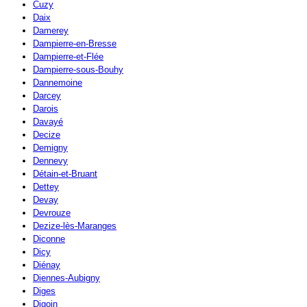
Cuzy
Daix
Damerey
Dampierre-en-Bresse
Dampierre-et-Flée
Dampierre-sous-Bouhy
Dannemoine
Darcey
Darois
Davayé
Decize
Demigny
Dennevy
Détain-et-Bruant
Dettey
Devay
Devrouze
Dezize-lès-Maranges
Diconne
Dicy
Diénay
Diennes-Aubigny
Diges
Digoin