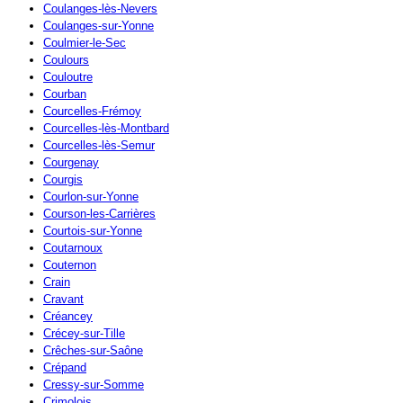
Coulanges-lès-Nevers
Coulanges-sur-Yonne
Coulmier-le-Sec
Coulours
Couloutre
Courban
Courcelles-Frémoy
Courcelles-lès-Montbard
Courcelles-lès-Semur
Courgenay
Courgis
Courlon-sur-Yonne
Courson-les-Carrières
Courtois-sur-Yonne
Coutarnoux
Couternon
Crain
Cravant
Créancey
Crécey-sur-Tille
Crêches-sur-Saône
Crépand
Cressy-sur-Somme
Crimolois