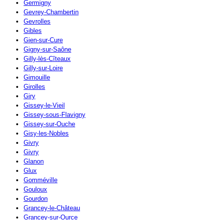
Germigny
Gevrey-Chambertin
Gevrolles
Gibles
Gien-sur-Cure
Gigny-sur-Saône
Gilly-lès-Cîteaux
Gilly-sur-Loire
Gimouille
Girolles
Giry
Gissey-le-Vieil
Gissey-sous-Flavigny
Gissey-sur-Ouche
Gisy-les-Nobles
Givry
Givry
Glanon
Glux
Gomméville
Gouloux
Gourdon
Grancey-le-Château
Grancey-sur-Ource