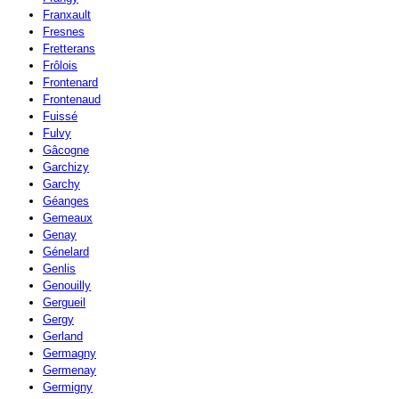
Franxault
Fresnes
Fretterans
Frôlois
Frontenard
Frontenaud
Fuissé
Fulvy
Gâcogne
Garchizy
Garchy
Géanges
Gemeaux
Genay
Génelard
Genlis
Genouilly
Gergueil
Gergy
Gerland
Germagny
Germenay
Germigny