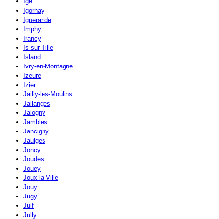
Igé
Igornay
Iguerande
Imphy
Irancy
Is-sur-Tille
Island
Ivry-en-Montagne
Izeure
Izier
Jailly-les-Moulins
Jallanges
Jalogny
Jambles
Jancigny
Jaulges
Joncy
Joudes
Jouey
Joux-la-Ville
Jouy
Jugy
Juif
Jully