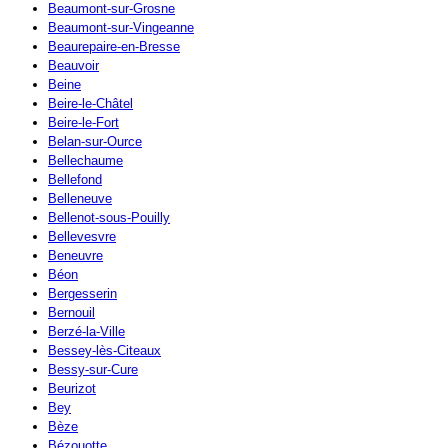
Beaumont-sur-Grosne
Beaumont-sur-Vingeanne
Beaurepaire-en-Bresse
Beauvoir
Beine
Beire-le-Châtel
Beire-le-Fort
Belan-sur-Ource
Bellechaume
Bellefond
Belleneuve
Bellenot-sous-Pouilly
Bellevesvre
Beneuvre
Béon
Bergesserin
Bernouil
Berzé-la-Ville
Bessey-lès-Citeaux
Bessy-sur-Cure
Beurizot
Bey
Bèze
Bézouotte