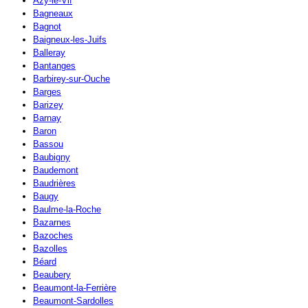
Azy-le-Vif
Bagneaux
Bagnot
Baigneux-les-Juifs
Balleray
Bantanges
Barbirey-sur-Ouche
Barges
Barizey
Barnay
Baron
Bassou
Baubigny
Baudemont
Baudrières
Baugy
Baulme-la-Roche
Bazarnes
Bazoches
Bazolles
Béard
Beaubery
Beaumont-la-Ferrière
Beaumont-Sardolles