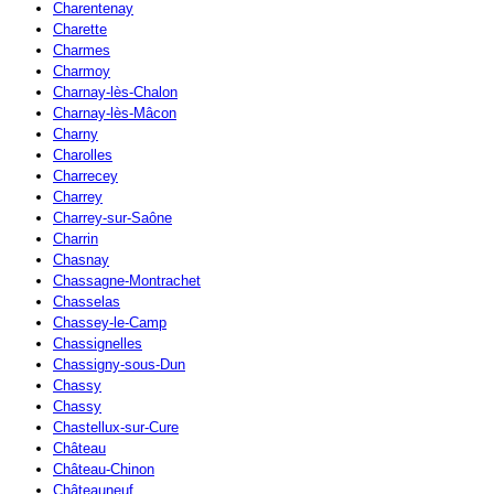
Charentenay
Charette
Charmes
Charmoy
Charnay-lès-Chalon
Charnay-lès-Mâcon
Charny
Charolles
Charrecey
Charrey
Charrey-sur-Saône
Charrin
Chasnay
Chassagne-Montrachet
Chasselas
Chassey-le-Camp
Chassignelles
Chassigny-sous-Dun
Chassy
Chassy
Chastellux-sur-Cure
Château
Château-Chinon
Châteauneuf