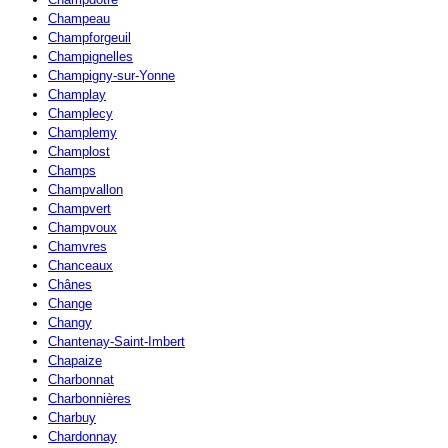
Champeau
Champforgeuil
Champignelles
Champigny-sur-Yonne
Champlay
Champlecy
Champlemy
Champlost
Champs
Champvallon
Champvert
Champvoux
Chamvres
Chanceaux
Chânes
Change
Changy
Chantenay-Saint-Imbert
Chapaize
Charbonnat
Charbonnières
Charbuy
Chardonnay