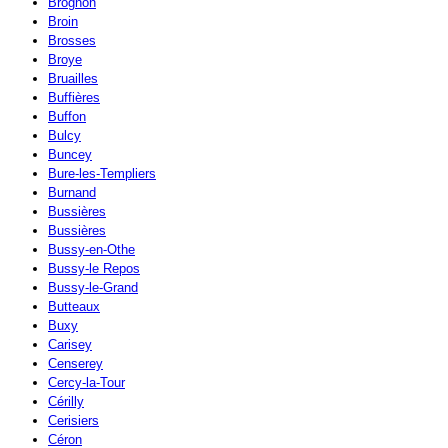
Brognon
Broin
Brosses
Broye
Bruailles
Buffières
Buffon
Bulcy
Buncey
Bure-les-Templiers
Burnand
Bussières
Bussières
Bussy-en-Othe
Bussy-le Repos
Bussy-le-Grand
Butteaux
Buxy
Carisey
Censerey
Cercy-la-Tour
Cérilly
Cerisiers
Céron