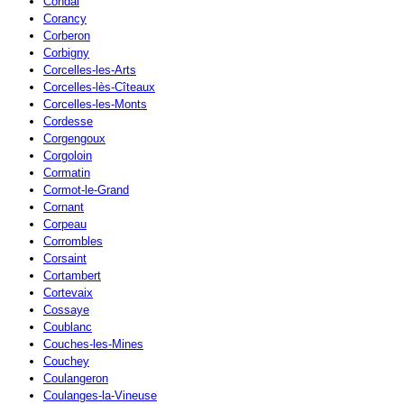
Condal
Corancy
Corberon
Corbigny
Corcelles-les-Arts
Corcelles-lès-Cîteaux
Corcelles-les-Monts
Cordesse
Corgengoux
Corgoloin
Cormatin
Cormot-le-Grand
Cornant
Corpeau
Corrombles
Corsaint
Cortambert
Cortevaix
Cossaye
Coublanc
Couches-les-Mines
Couchey
Coulangeron
Coulanges-la-Vineuse