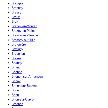
Branges
Brannay
Brassy
Braux
Bray
Brazey-en-Morvan
Brazey-en-Plaine
Bresse-sur-Grosne
Bressey-sur-Tille
Bretenière
Brétigny
Breugnon
Brèves
Brianny
Briant
Brienne
Brienon-sur-Armançon
Brinay
Brinon-sur-Beuvron
Brion
Brion
Brion-sur-Ource
Brochon