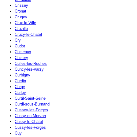
Crissey
Cronat
Crugey
Crux-la-Ville
Cruzille
Cruzy-le-Châtel
Cry
Cudot
Cuiseaux
Cuisery
Culles-les-Roches
Cuncy-lès-Varzy
Curbigny
Curdin
Curgy
Curley
Curtil-Saint-Seine
Curtil-sous-Burnand
Cussey-les-Forges
Cussy-en-Morvan
Cussy-le-Châtel
Cussy-les-Forges
Cuy