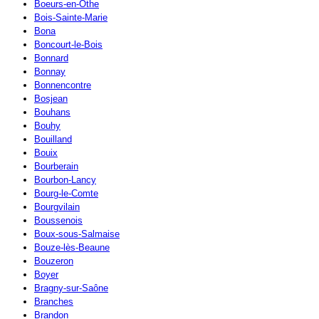
Boeurs-en-Othe
Bois-Sainte-Marie
Bona
Boncourt-le-Bois
Bonnard
Bonnay
Bonnencontre
Bosjean
Bouhans
Bouhy
Bouilland
Bouix
Bourberain
Bourbon-Lancy
Bourg-le-Comte
Bourgvilain
Boussenois
Boux-sous-Salmaise
Bouze-lès-Beaune
Bouzeron
Boyer
Bragny-sur-Saône
Branches
Brandon