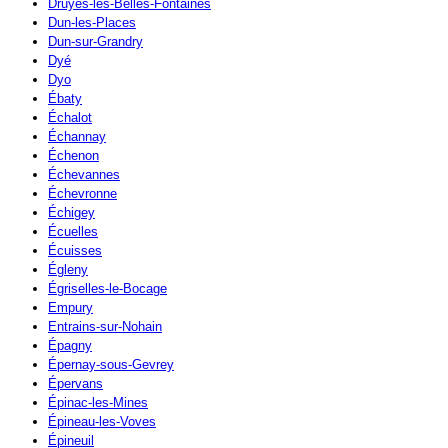
Druyes-les-Belles-Fontaines
Dun-les-Places
Dun-sur-Grandry
Dyé
Dyo
Ébaty
Échalot
Échannay
Échenon
Échevannes
Échevronne
Échigey
Écuelles
Écuisses
Égleny
Égriselles-le-Bocage
Empury
Entrains-sur-Nohain
Épagny
Épernay-sous-Gevrey
Épervans
Épinac-les-Mines
Épineau-les-Voves
Épineuil