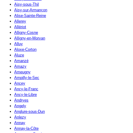
Aisy-sous-Thil
Aisy-sur-Armançon
Alise-Sainte-Reine
Allerey
Allériot
Alligny-Cosne
Alligny-en-Morvan
Alluy
Aloxe-Corton
Aluze
Amanzé
Amazy
Ameugny
Ampilly-le-Sec
Ancey
Ancy-le-Franc
Ancy-le-Libre
Andryes
Angely
Anglure-sous-Dun
Anlezy
Annay
Annay-la-Côte