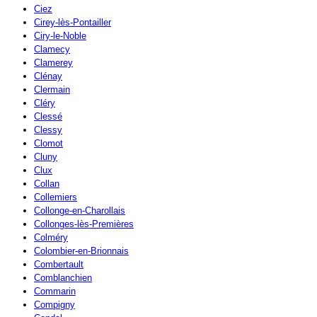
Ciez
Cirey-lès-Pontailler
Ciry-le-Noble
Clamecy
Clamerey
Clénay
Clermain
Cléry
Clessé
Clessy
Clomot
Cluny
Clux
Collan
Collemiers
Collonge-en-Charollais
Collonges-lès-Premières
Colméry
Colombier-en-Brionnais
Combertault
Comblanchien
Commarin
Compigny