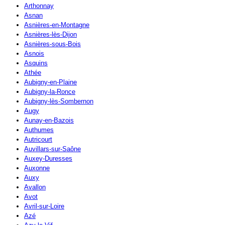
Arthonnay
Asnan
Asnières-en-Montagne
Asnières-lès-Dijon
Asnières-sous-Bois
Asnois
Asquins
Athée
Aubigny-en-Plaine
Aubigny-la-Ronce
Aubigny-lès-Sombernon
Augy
Aunay-en-Bazois
Authumes
Autricourt
Auvillars-sur-Saône
Auxey-Duresses
Auxonne
Auxy
Avallon
Avot
Avril-sur-Loire
Azé