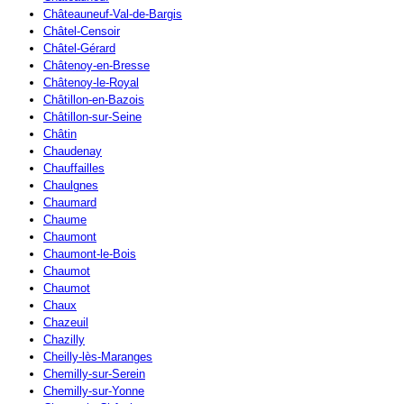
Châteauneuf-Val-de-Bargis
Châtel-Censoir
Châtel-Gérard
Châtenoy-en-Bresse
Châtenoy-le-Royal
Châtillon-en-Bazois
Châtillon-sur-Seine
Châtin
Chaudenay
Chauffailles
Chaulgnes
Chaumard
Chaume
Chaumont
Chaumont-le-Bois
Chaumot
Chaumot
Chaux
Chazeuil
Chazilly
Cheilly-lès-Maranges
Chemilly-sur-Serein
Chemilly-sur-Yonne