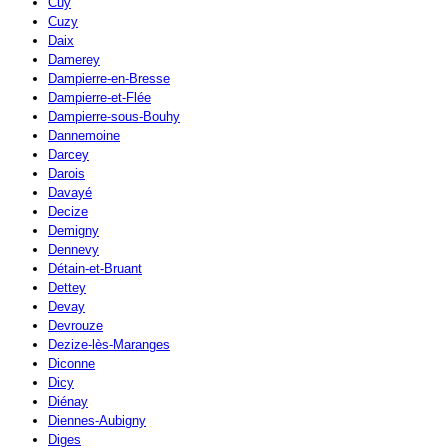
Cuy
Cuzy
Daix
Damerey
Dampierre-en-Bresse
Dampierre-et-Flée
Dampierre-sous-Bouhy
Dannemoine
Darcey
Darois
Davayé
Decize
Demigny
Dennevy
Détain-et-Bruant
Dettey
Devay
Devrouze
Dezize-lès-Maranges
Diconne
Dicy
Diénay
Diennes-Aubigny
Diges