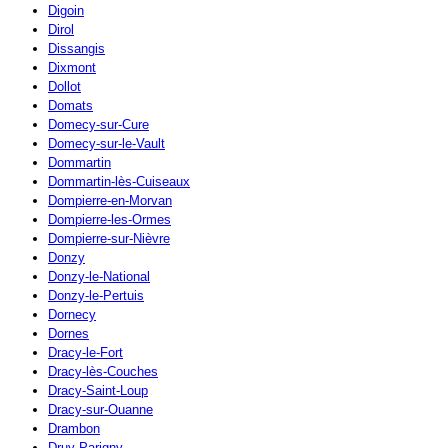
Digoin
Dirol
Dissangis
Dixmont
Dollot
Domats
Domecy-sur-Cure
Domecy-sur-le-Vault
Dommartin
Dommartin-lès-Cuiseaux
Dompierre-en-Morvan
Dompierre-les-Ormes
Dompierre-sur-Nièvre
Donzy
Donzy-le-National
Donzy-le-Pertuis
Dornecy
Dornes
Dracy-le-Fort
Dracy-lès-Couches
Dracy-Saint-Loup
Dracy-sur-Ouanne
Drambon
Druy-Parigny