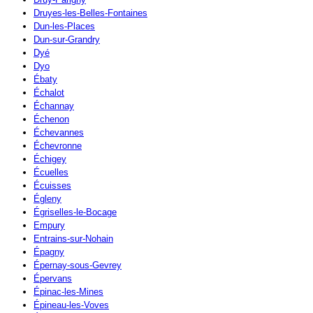
Druyes-les-Belles-Fontaines
Dun-les-Places
Dun-sur-Grandry
Dyé
Dyo
Ébaty
Échalot
Échannay
Échenon
Échevannes
Échevronne
Échigey
Écuelles
Écuisses
Égleny
Égriselles-le-Bocage
Empury
Entrains-sur-Nohain
Épagny
Épernay-sous-Gevrey
Épervans
Épinac-les-Mines
Épineau-les-Voves