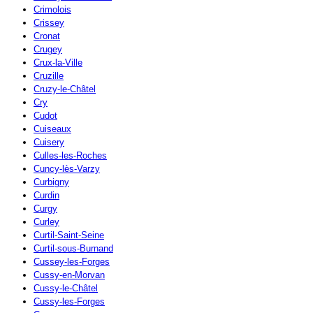
Crimolois
Crissey
Cronat
Crugey
Crux-la-Ville
Cruzille
Cruzy-le-Châtel
Cry
Cudot
Cuiseaux
Cuisery
Culles-les-Roches
Cuncy-lès-Varzy
Curbigny
Curdin
Curgy
Curley
Curtil-Saint-Seine
Curtil-sous-Burnand
Cussey-les-Forges
Cussy-en-Morvan
Cussy-le-Châtel
Cussy-les-Forges