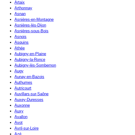
Artaix
Arthonnay
Asnan
Asnières-en-Montagne
Asnières-lès-Dijon
Asnières-sous-Bois
Asnois
Asquins
Athée
Aubigny-en-Plaine
Aubigny-la-Ronce
Aubigny-lès-Sombernon
Augy
Aunay-en-Bazois
Authumes
Autricourt
Auvillars-sur-Saône
Auxey-Duresses
Auxonne
Auxy
Avallon
Avot
Avril-sur-Loire
Azé