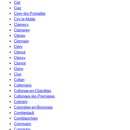
Ciel
Ciez
Cirey-lès-Pontailler
Ciry-le-Noble
Clamecy
Clamerey
Clénay
Clermain
Cléry
Clessé
Clessy
Clomot
Cluny
Clux
Collan
Collemiers
Collonge-en-Charollais
Collonges-lès-Premières
Colméry
Colombier-en-Brionnais
Combertault
Comblanchien
Commarin
Compigny