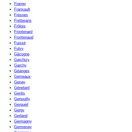
Frangy
Franxault
Fresnes
Fretterans
Frôlois
Frontenard
Frontenaud
Fuissé
Fulvy
Gâcogne
Garchizy
Garchy
Géanges
Gemeaux
Genay
Génelard
Genlis
Genouilly
Gergueil
Gergy
Gerland
Germagny
Germenay