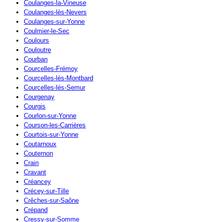
Coulanges-la-Vineuse
Coulanges-lès-Nevers
Coulanges-sur-Yonne
Coulmier-le-Sec
Coulours
Couloutre
Courban
Courcelles-Frémoy
Courcelles-lès-Montbard
Courcelles-lès-Semur
Courgenay
Courgis
Courlon-sur-Yonne
Courson-les-Carrières
Courtois-sur-Yonne
Coutarnoux
Couternon
Crain
Cravant
Créancey
Crécey-sur-Tille
Crêches-sur-Saône
Crépand
Cressy-sur-Somme