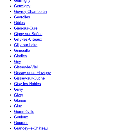
Germigny
Germigny
Gevrey-Chambertin
Gevrolles
Gibles
Gien-sur-Cure
Gigny-sur-Saône
Gilly-lès-Cîteaux
Gilly-sur-Loire
Gimouille
Girolles
Giry
Gissey-le-Vieil
Gissey-sous-Flavigny
Gissey-sur-Ouche
Gisy-les-Nobles
Givry
Givry
Glanon
Glux
Gomméville
Gouloux
Gourdon
Grancey-le-Château