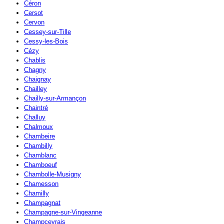
Céron
Cersot
Cervon
Cessey-sur-Tille
Cessy-les-Bois
Cézy
Chablis
Chagny
Chaignay
Chailley
Chailly-sur-Armançon
Chaintré
Challuy
Chalmoux
Chambeire
Chambilly
Chamblanc
Chamboeuf
Chambolle-Musigny
Chamesson
Chamilly
Champagnat
Champagne-sur-Vingeanne
Champcevrais