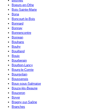
Blismes
Boeurs-en-Othe
Bois-Sainte-Marie
Bona
Boncourt-le-Bois
Bonnard
Bonnay
Bonnencontre
Bosjean
Bouhans
Bouhy
Bouilland
Bouix
Bourberain
Bourbon-Lancy
Bourg-le-Comte
Bourgvilain
Boussenois
Boux-sous-Salmaise
Bouze-lès-Beaune
Bouzeron
Boyer
Bragny-sur-Saône
Branches