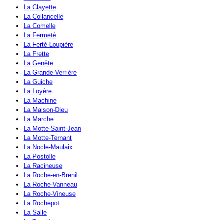
La Clayette
La Collancelle
La Comelle
La Fermeté
La Ferté-Loupière
La Frette
La Genête
La Grande-Verrière
La Guiche
La Loyère
La Machine
La Maison-Dieu
La Marche
La Motte-Saint-Jean
La Motte-Ternant
La Nocle-Maulaix
La Postolle
La Racineuse
La Roche-en-Brenil
La Roche-Vanneau
La Roche-Vineuse
La Rochepot
La Salle