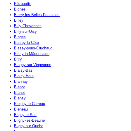
Bézouotte
Biches
Bierry-les-Belles-Fontaines
Billey
Billy-Chevannes
Billy-sur-Oisy
Binges
Bissey-la-Côte
Bissey-sous-Cruchaud
Bissy-la-Mâconnaise
Bitry
Blagny-sur-Vingeanne
Blaisy-Bas
Blaisy-Haut
Blannay
Blanot
Blanot
Blanzy
Bleigny-le-Carreau
Bléneau
Bligny-le-Sec
Bligny-lès-Beaune
Bligny-sur-Ouche