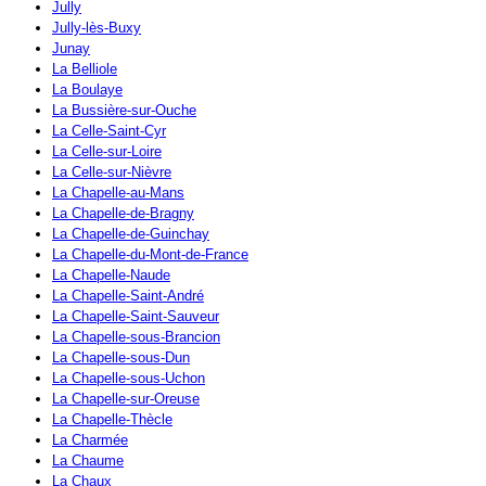
Jully
Jully-lès-Buxy
Junay
La Belliole
La Boulaye
La Bussière-sur-Ouche
La Celle-Saint-Cyr
La Celle-sur-Loire
La Celle-sur-Nièvre
La Chapelle-au-Mans
La Chapelle-de-Bragny
La Chapelle-de-Guinchay
La Chapelle-du-Mont-de-France
La Chapelle-Naude
La Chapelle-Saint-André
La Chapelle-Saint-Sauveur
La Chapelle-sous-Brancion
La Chapelle-sous-Dun
La Chapelle-sous-Uchon
La Chapelle-sur-Oreuse
La Chapelle-Thècle
La Charmée
La Chaume
La Chaux