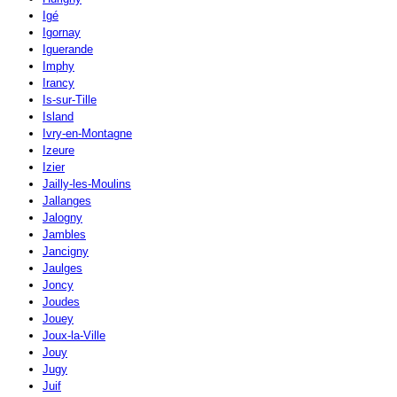
Igé
Igornay
Iguerande
Imphy
Irancy
Is-sur-Tille
Island
Ivry-en-Montagne
Izeure
Izier
Jailly-les-Moulins
Jallanges
Jalogny
Jambles
Jancigny
Jaulges
Joncy
Joudes
Jouey
Joux-la-Ville
Jouy
Jugy
Juif