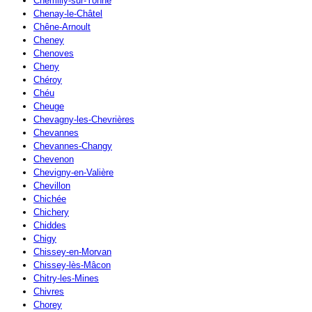
Chemilly-sur-Yonne
Chenay-le-Châtel
Chêne-Arnoult
Cheney
Chenoves
Cheny
Chéroy
Chéu
Cheuge
Chevagny-les-Chevrières
Chevannes
Chevannes-Changy
Chevenon
Chevigny-en-Valière
Chevillon
Chichée
Chichery
Chiddes
Chigy
Chissey-en-Morvan
Chissey-lès-Mâcon
Chitry-les-Mines
Chivres
Chorey