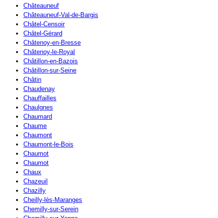
Châteauneuf
Châteauneuf-Val-de-Bargis
Châtel-Censoir
Châtel-Gérard
Châtenoy-en-Bresse
Châtenoy-le-Royal
Châtillon-en-Bazois
Châtillon-sur-Seine
Châtin
Chaudenay
Chauffailles
Chaulgnes
Chaumard
Chaume
Chaumont
Chaumont-le-Bois
Chaumot
Chaumot
Chaux
Chazeuil
Chazilly
Cheilly-lès-Maranges
Chemilly-sur-Serein