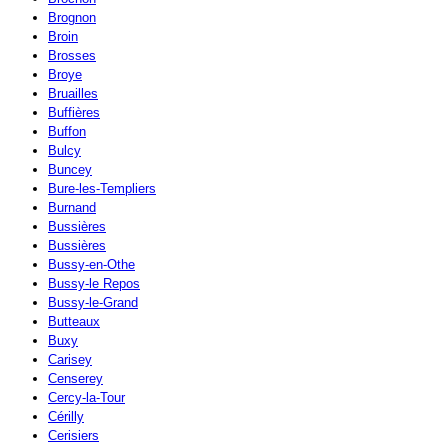
Brognon
Broin
Brosses
Broye
Bruailles
Buffières
Buffon
Bulcy
Buncey
Bure-les-Templiers
Burnand
Bussières
Bussières
Bussy-en-Othe
Bussy-le Repos
Bussy-le-Grand
Butteaux
Buxy
Carisey
Censerey
Cercy-la-Tour
Cérilly
Cerisiers