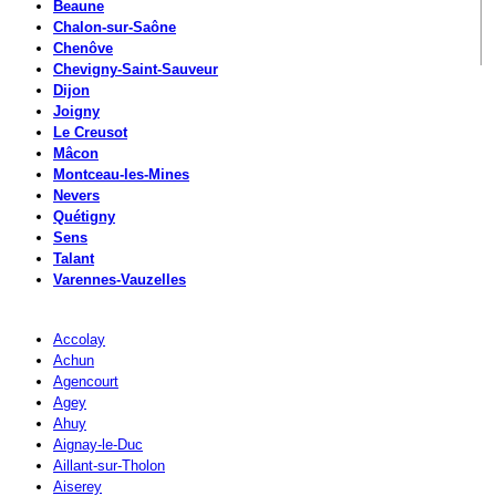
Beaune
Chalon-sur-Saône
Chenôve
Chevigny-Saint-Sauveur
Dijon
Joigny
Le Creusot
Mâcon
Montceau-les-Mines
Nevers
Quétigny
Sens
Talant
Varennes-Vauzelles
Accolay
Achun
Agencourt
Agey
Ahuy
Aignay-le-Duc
Aillant-sur-Tholon
Aiserey