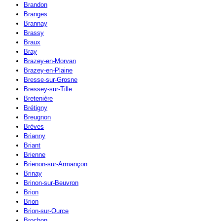
Brandon
Branges
Brannay
Brassy
Braux
Bray
Brazey-en-Morvan
Brazey-en-Plaine
Bresse-sur-Grosne
Bressey-sur-Tille
Bretenière
Brétigny
Breugnon
Brèves
Brianny
Briant
Brienne
Brienon-sur-Armançon
Brinay
Brinon-sur-Beuvron
Brion
Brion
Brion-sur-Ource
Brochon