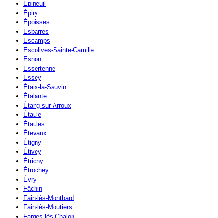
Épineuil
Épiry
Époisses
Esbarres
Escamps
Escolives-Sainte-Camille
Esnon
Essertenne
Essey
Étais-la-Sauvin
Étalante
Étang-sur-Arroux
Étaule
Étaules
Étevaux
Étigny
Étivey
Étrigny
Étrochey
Évry
Fâchin
Fain-lès-Montbard
Fain-lès-Moutiers
Farges-lès-Chalon