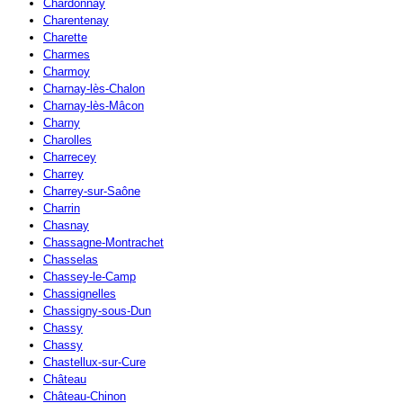
Chardonnay
Charentenay
Charette
Charmes
Charmoy
Charnay-lès-Chalon
Charnay-lès-Mâcon
Charny
Charolles
Charrecey
Charrey
Charrey-sur-Saône
Charrin
Chasnay
Chassagne-Montrachet
Chasselas
Chassey-le-Camp
Chassignelles
Chassigny-sous-Dun
Chassy
Chassy
Chastellux-sur-Cure
Château
Château-Chinon