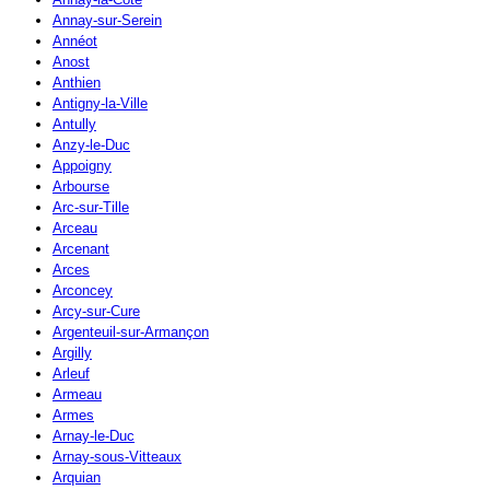
Annay-sur-Serein
Annéot
Anost
Anthien
Antigny-la-Ville
Antully
Anzy-le-Duc
Appoigny
Arbourse
Arc-sur-Tille
Arceau
Arcenant
Arces
Arconcey
Arcy-sur-Cure
Argenteuil-sur-Armançon
Argilly
Arleuf
Armeau
Armes
Arnay-le-Duc
Arnay-sous-Vitteaux
Arquian