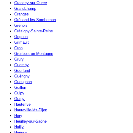
Grancey-sur-Ource
Grandchamp
Granges
Grénand-lès-Sombernon
Grenois
Grésigny-Sainte-Reine
Grignon
Grimault
Gron
Grosbois-en-Montagne
Grury
Guerchy
Guerfand
Guérigny
Gueugnon
Guillon
Guipy
Gurgy
Hauterive
Hauteville-lès-Dijon
Héry
Heuilley-sur-Saône
Huilly
Hurigny