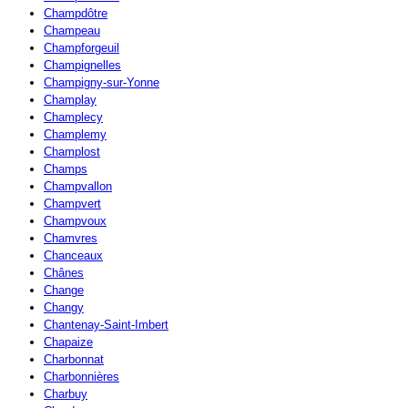
Champdôtre
Champeau
Champforgeuil
Champignelles
Champigny-sur-Yonne
Champlay
Champlecy
Champlemy
Champlost
Champs
Champvallon
Champvert
Champvoux
Chamvres
Chanceaux
Chânes
Change
Changy
Chantenay-Saint-Imbert
Chapaize
Charbonnat
Charbonnières
Charbuy