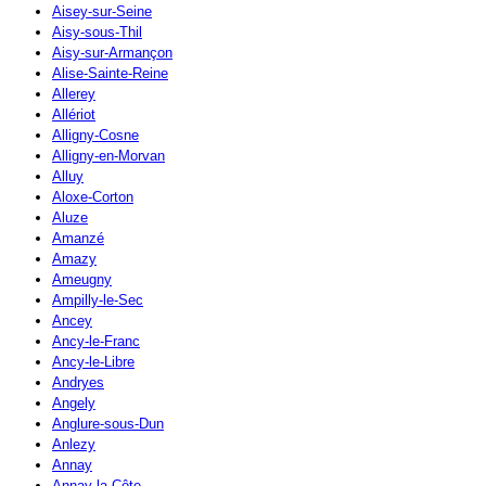
Aisey-sur-Seine
Aisy-sous-Thil
Aisy-sur-Armançon
Alise-Sainte-Reine
Allerey
Allériot
Alligny-Cosne
Alligny-en-Morvan
Alluy
Aloxe-Corton
Aluze
Amanzé
Amazy
Ameugny
Ampilly-le-Sec
Ancey
Ancy-le-Franc
Ancy-le-Libre
Andryes
Angely
Anglure-sous-Dun
Anlezy
Annay
Annay-la-Côte