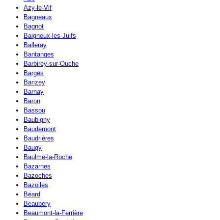
Azy-le-Vif
Bagneaux
Bagnot
Baigneux-les-Juifs
Balleray
Bantanges
Barbirey-sur-Ouche
Barges
Barizey
Barnay
Baron
Bassou
Baubigny
Baudemont
Baudrières
Baugy
Baulme-la-Roche
Bazarnes
Bazoches
Bazolles
Béard
Beaubery
Beaumont-la-Ferrière