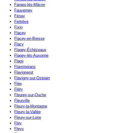
Farges-lès-Mâcon
Fauverney
Fénay
Fertrève
Fixin
Flacey
Flacey-en-Bresse
Flacy
Flagey-Échézeaux
Flagey-lès-Auxonne
Flagy
Flammerans
Flavignerot
Flavigny-sur-Ozerain
Flée
Fléty
Fleurey-sur-Ouche
Fleurville
Fleury-la-Montagne
Fleury-la-Vallée
Fleury-sur-Loire
Fley
Fleys