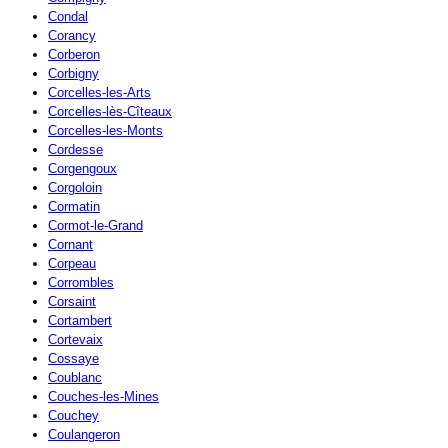
Condal
Corancy
Corberon
Corbigny
Corcelles-les-Arts
Corcelles-lès-Cîteaux
Corcelles-les-Monts
Cordesse
Corgengoux
Corgoloin
Cormatin
Cormot-le-Grand
Cornant
Corpeau
Corrombles
Corsaint
Cortambert
Cortevaix
Cossaye
Coublanc
Couches-les-Mines
Couchey
Coulangeron