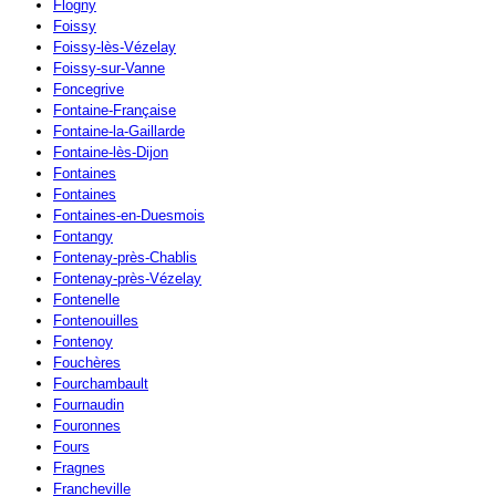
Flogny
Foissy
Foissy-lès-Vézelay
Foissy-sur-Vanne
Foncegrive
Fontaine-Française
Fontaine-la-Gaillarde
Fontaine-lès-Dijon
Fontaines
Fontaines
Fontaines-en-Duesmois
Fontangy
Fontenay-près-Chablis
Fontenay-près-Vézelay
Fontenelle
Fontenouilles
Fontenoy
Fouchères
Fourchambault
Fournaudin
Fouronnes
Fours
Fragnes
Francheville