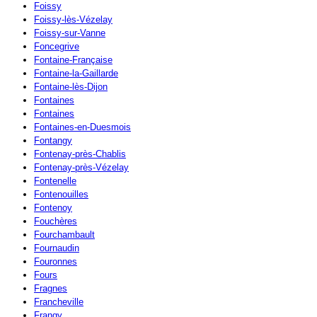
Foissy
Foissy-lès-Vézelay
Foissy-sur-Vanne
Foncegrive
Fontaine-Française
Fontaine-la-Gaillarde
Fontaine-lès-Dijon
Fontaines
Fontaines
Fontaines-en-Duesmois
Fontangy
Fontenay-près-Chablis
Fontenay-près-Vézelay
Fontenelle
Fontenouilles
Fontenoy
Fouchères
Fourchambault
Fournaudin
Fouronnes
Fours
Fragnes
Francheville
Frangy