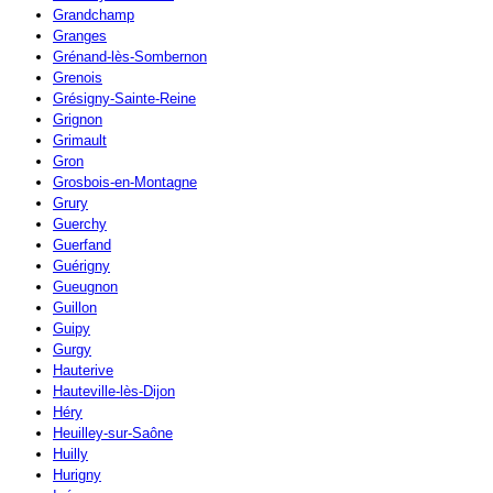
Grandchamp
Granges
Grénand-lès-Sombernon
Grenois
Grésigny-Sainte-Reine
Grignon
Grimault
Gron
Grosbois-en-Montagne
Grury
Guerchy
Guerfand
Guérigny
Gueugnon
Guillon
Guipy
Gurgy
Hauterive
Hauteville-lès-Dijon
Héry
Heuilley-sur-Saône
Huilly
Hurigny