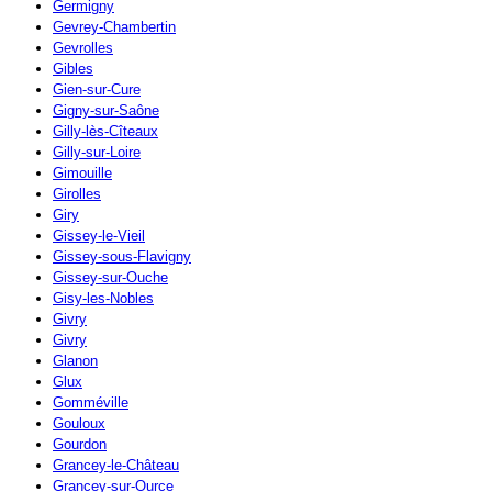
Germigny
Gevrey-Chambertin
Gevrolles
Gibles
Gien-sur-Cure
Gigny-sur-Saône
Gilly-lès-Cîteaux
Gilly-sur-Loire
Gimouille
Girolles
Giry
Gissey-le-Vieil
Gissey-sous-Flavigny
Gissey-sur-Ouche
Gisy-les-Nobles
Givry
Givry
Glanon
Glux
Gomméville
Gouloux
Gourdon
Grancey-le-Château
Grancey-sur-Ource