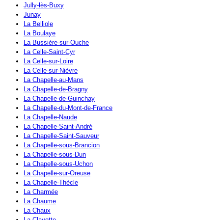
Jully-lès-Buxy
Junay
La Belliole
La Boulaye
La Bussière-sur-Ouche
La Celle-Saint-Cyr
La Celle-sur-Loire
La Celle-sur-Nièvre
La Chapelle-au-Mans
La Chapelle-de-Bragny
La Chapelle-de-Guinchay
La Chapelle-du-Mont-de-France
La Chapelle-Naude
La Chapelle-Saint-André
La Chapelle-Saint-Sauveur
La Chapelle-sous-Brancion
La Chapelle-sous-Dun
La Chapelle-sous-Uchon
La Chapelle-sur-Oreuse
La Chapelle-Thècle
La Charmée
La Chaume
La Chaux
La Clayette