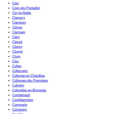
Ciez
Cirey-lès-Pontailler
Ciry-le-Noble
Clamecy
Clamerey
Clénay
Clermain
Cléry
Clessé
Clessy
Clomot
Cluny
Clux
Collan
Collemiers
Collonge-en-Charollais
Collonges-lès-Premières
Colméry
Colombier-en-Brionnais
Combertault
Comblanchien
Commarin
Compigny