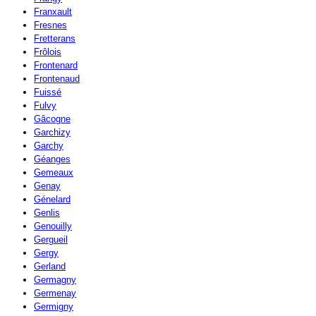
Franxault
Fresnes
Fretterans
Frôlois
Frontenard
Frontenaud
Fuissé
Fulvy
Gâcogne
Garchizy
Garchy
Géanges
Gemeaux
Genay
Génelard
Genlis
Genouilly
Gergueil
Gergy
Gerland
Germagny
Germenay
Germigny