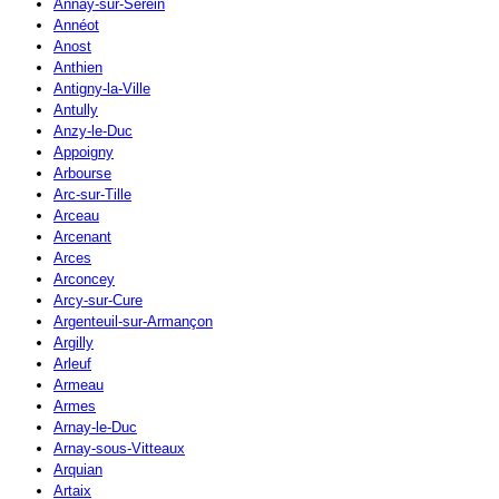
Annay-sur-Serein
Annéot
Anost
Anthien
Antigny-la-Ville
Antully
Anzy-le-Duc
Appoigny
Arbourse
Arc-sur-Tille
Arceau
Arcenant
Arces
Arconcey
Arcy-sur-Cure
Argenteuil-sur-Armançon
Argilly
Arleuf
Armeau
Armes
Arnay-le-Duc
Arnay-sous-Vitteaux
Arquian
Artaix