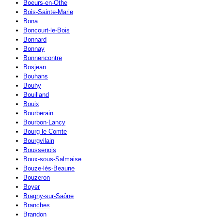
Boeurs-en-Othe
Bois-Sainte-Marie
Bona
Boncourt-le-Bois
Bonnard
Bonnay
Bonnencontre
Bosjean
Bouhans
Bouhy
Bouilland
Bouix
Bourberain
Bourbon-Lancy
Bourg-le-Comte
Bourgvilain
Boussenois
Boux-sous-Salmaise
Bouze-lès-Beaune
Bouzeron
Boyer
Bragny-sur-Saône
Branches
Brandon