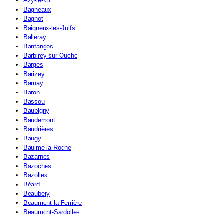
Azy-le-Vif
Bagneaux
Bagnot
Baigneux-les-Juifs
Balleray
Bantanges
Barbirey-sur-Ouche
Barges
Barizey
Barnay
Baron
Bassou
Baubigny
Baudemont
Baudrières
Baugy
Baulme-la-Roche
Bazarnes
Bazoches
Bazolles
Béard
Beaubery
Beaumont-la-Ferrière
Beaumont-Sardolles