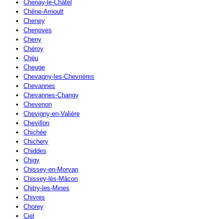
Chenay-le-Châtel
Chêne-Arnoult
Cheney
Chenoves
Cheny
Chéroy
Chéu
Cheuge
Chevagny-les-Chevrières
Chevannes
Chevannes-Changy
Chevenon
Chevigny-en-Valière
Chevillon
Chichée
Chichery
Chiddes
Chigy
Chissey-en-Morvan
Chissey-lès-Mâcon
Chitry-les-Mines
Chivres
Chorey
Ciel