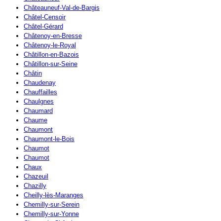
Châteauneuf-Val-de-Bargis
Châtel-Censoir
Châtel-Gérard
Châtenoy-en-Bresse
Châtenoy-le-Royal
Châtillon-en-Bazois
Châtillon-sur-Seine
Châtin
Chaudenay
Chauffailles
Chaulgnes
Chaumard
Chaume
Chaumont
Chaumont-le-Bois
Chaumot
Chaumot
Chaux
Chazeuil
Chazilly
Cheilly-lès-Maranges
Chemilly-sur-Serein
Chemilly-sur-Yonne