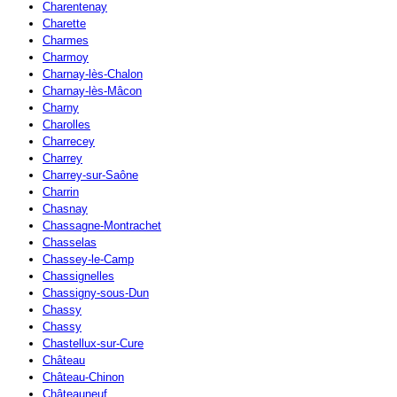
Charentenay
Charette
Charmes
Charmoy
Charnay-lès-Chalon
Charnay-lès-Mâcon
Charny
Charolles
Charrecey
Charrey
Charrey-sur-Saône
Charrin
Chasnay
Chassagne-Montrachet
Chasselas
Chassey-le-Camp
Chassignelles
Chassigny-sous-Dun
Chassy
Chassy
Chastellux-sur-Cure
Château
Château-Chinon
Châteauneuf