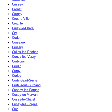
Crissey
Cronat
Crugey
Crux-la-Ville
Cruzille
Cruzy-le-Châtel
Cry
Cudot
Cuiseaux
Cuisery
Culles-les-Roches
Cuncy-lès-Varzy
Curbigny
Curdin
Curgy
Curley
Curtil-Saint-Seine
Curtil-sous-Burnand
Cussey-les-Forges
Cussy-en-Morvan
Cussy-le-Châtel
Cussy-les-Forges
Cuy