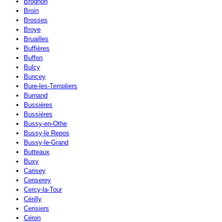
Brognon
Broin
Brosses
Broye
Bruailles
Buffières
Buffon
Bulcy
Buncey
Bure-les-Templiers
Burnand
Bussières
Bussières
Bussy-en-Othe
Bussy-le Repos
Bussy-le-Grand
Butteaux
Buxy
Carisey
Censerey
Cercy-la-Tour
Cérilly
Cerisiers
Céron