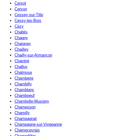
Cersot
Cervon
Cessey-sur-Tille
Cessy-les-Bois
Cézy
Chablis
Chagny
Chaignay
Chailley
Chailly-sur-Armançon
Chaintré
Challuy
Chalmoux
Chambeire
Chambilly
Chamblanc
Chamboeuf
Chambolle-Musigny
Chamesson
Chamilly
Champagnat
Champagne-sur-Vingeanne
Champcevrais
Champdôtre