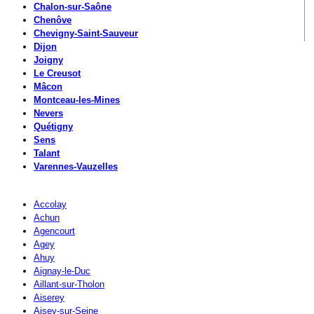
Chalon-sur-Saône
Chenôve
Chevigny-Saint-Sauveur
Dijon
Joigny
Le Creusot
Mâcon
Montceau-les-Mines
Nevers
Quétigny
Sens
Talant
Varennes-Vauzelles
Accolay
Achun
Agencourt
Agey
Ahuy
Aignay-le-Duc
Aillant-sur-Tholon
Aiserey
Aisey-sur-Seine