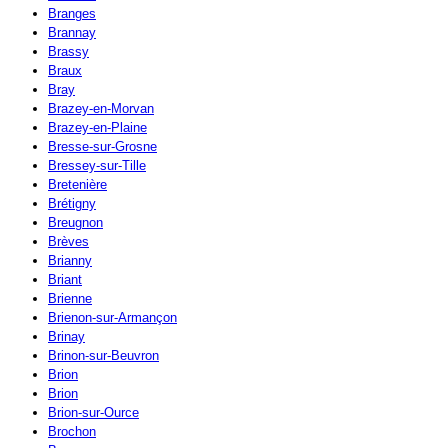
Branges
Brannay
Brassy
Braux
Bray
Brazey-en-Morvan
Brazey-en-Plaine
Bresse-sur-Grosne
Bressey-sur-Tille
Bretenière
Brétigny
Breugnon
Brèves
Brianny
Briant
Brienne
Brienon-sur-Armançon
Brinay
Brinon-sur-Beuvron
Brion
Brion
Brion-sur-Ource
Brochon