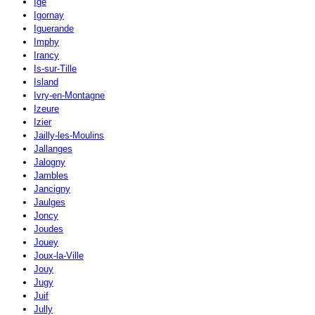
Igé
Igornay
Iguerande
Imphy
Irancy
Is-sur-Tille
Island
Ivry-en-Montagne
Izeure
Izier
Jailly-les-Moulins
Jallanges
Jalogny
Jambles
Jancigny
Jaulges
Joncy
Joudes
Jouey
Joux-la-Ville
Jouy
Jugy
Juif
Jully