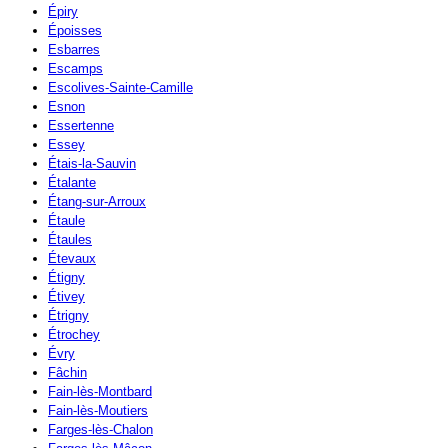
Épiry
Époisses
Esbarres
Escamps
Escolives-Sainte-Camille
Esnon
Essertenne
Essey
Étais-la-Sauvin
Étalante
Étang-sur-Arroux
Étaule
Étaules
Étevaux
Étigny
Étivey
Étrigny
Étrochey
Évry
Fâchin
Fain-lès-Montbard
Fain-lès-Moutiers
Farges-lès-Chalon