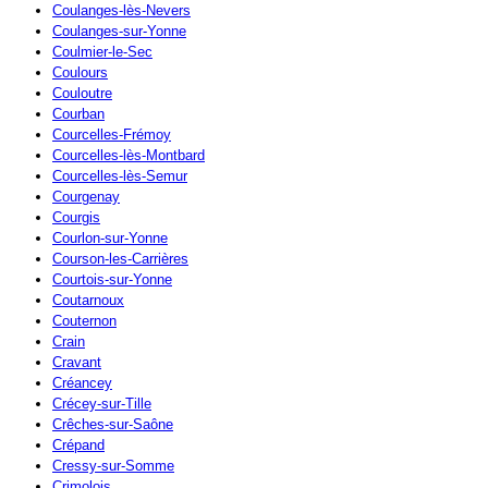
Coulanges-lès-Nevers
Coulanges-sur-Yonne
Coulmier-le-Sec
Coulours
Couloutre
Courban
Courcelles-Frémoy
Courcelles-lès-Montbard
Courcelles-lès-Semur
Courgenay
Courgis
Courlon-sur-Yonne
Courson-les-Carrières
Courtois-sur-Yonne
Coutarnoux
Couternon
Crain
Cravant
Créancey
Crécey-sur-Tille
Crêches-sur-Saône
Crépand
Cressy-sur-Somme
Crimolois