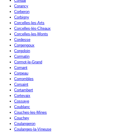
Condal
Corancy
Corberon
Corbigny
Corcelles-les-Arts
Corcelles-lès-Cîteaux
Corcelles-les-Monts
Cordesse
Corgengoux
Corgoloin
Cormatin
Cormot-le-Grand
Cornant
Corpeau
Corrombles
Corsaint
Cortambert
Cortevaix
Cossaye
Coublanc
Couches-les-Mines
Couchey
Coulangeron
Coulanges-la-Vineuse