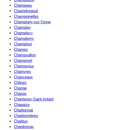
Champeau
Champforgeuil
Champignelles
Champigny-sur-Yonne
Champlay
Champlecy
Champlemy
Champlost
Champs
Champvallon
Champvert
Champvoux
Chamvres
Chanceaux
Chânes
Change
Changy
Chantenay-Saint-Imbert
Chapaize
Charbonnat
Charbonnières
Charbuy
Chardonnay