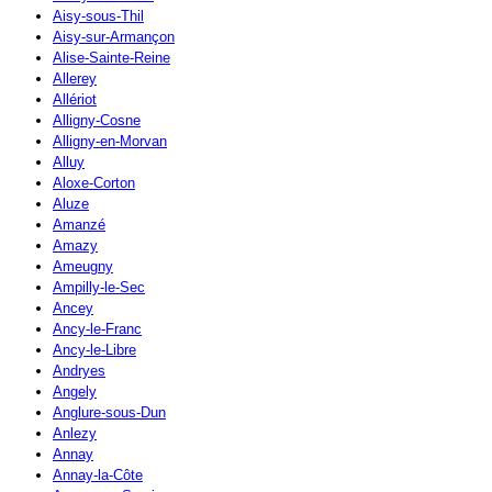
Aisy-sous-Thil
Aisy-sur-Armançon
Alise-Sainte-Reine
Allerey
Allériot
Alligny-Cosne
Alligny-en-Morvan
Alluy
Aloxe-Corton
Aluze
Amanzé
Amazy
Ameugny
Ampilly-le-Sec
Ancey
Ancy-le-Franc
Ancy-le-Libre
Andryes
Angely
Anglure-sous-Dun
Anlezy
Annay
Annay-la-Côte