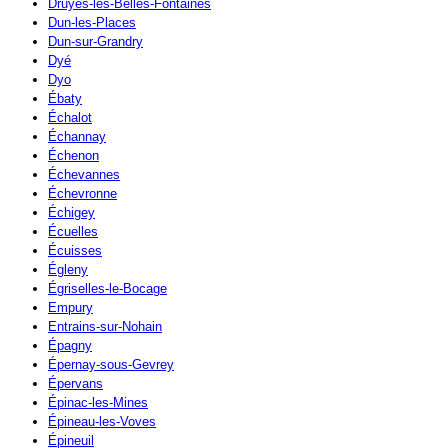
Druyes-les-Belles-Fontaines
Dun-les-Places
Dun-sur-Grandry
Dyé
Dyo
Ébaty
Échalot
Échannay
Échenon
Échevannes
Échevronne
Échigey
Écuelles
Écuisses
Égleny
Égriselles-le-Bocage
Empury
Entrains-sur-Nohain
Épagny
Épernay-sous-Gevrey
Épervans
Épinac-les-Mines
Épineau-les-Voves
Épineuil