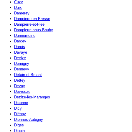
Cuzy
Daix
Damerey
Dampierre-en-Bresse
Dampierre-et-Flée
Dampierre-sous-Bouhy
Dannemoine
Darcey
Darois
Davayé
Decize
Demigny
Dennevy
Détain-et-Bruant
Dettey
Devay
Devrouze
Dezize-lès-Maranges
Diconne
Dicy
Diénay
Diennes-Aubigny
Diges
Digoin