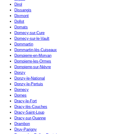
Dirol
Dissangis
Dixmont
Dollot
Domats
Domecy-sur-Cure
Domecy-sur-le-Vault
Dommartin
Dommartin-lès-Cuiseaux
Dompierre-en-Morvan
Dompierre-les-Ormes
Dompierre-sur-Nièvre
Donzy
Donzy-le-National
Donzy-le-Pertuis
Dornecy
Dornes
Dracy-le-Fort
Dracy-lès-Couches
Dracy-Saint-Loup
Dracy-sur-Ouanne
Drambon
Druy-Parigny