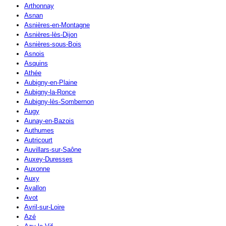
Arthonnay
Asnan
Asnières-en-Montagne
Asnières-lès-Dijon
Asnières-sous-Bois
Asnois
Asquins
Athée
Aubigny-en-Plaine
Aubigny-la-Ronce
Aubigny-lès-Sombernon
Augy
Aunay-en-Bazois
Authumes
Autricourt
Auvillars-sur-Saône
Auxey-Duresses
Auxonne
Auxy
Avallon
Avot
Avril-sur-Loire
Azé