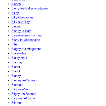
Biches
Bierry-les-Belles-Fontaines
Billey
Billy-Chevannes
Billy-sur-Oisy
Binges
Bissey-la-Côte
Bissey-sous-Cruchaud
Bissy-la-Mâconnaise
Bitry
Blagny-sur-Vingeanne
Blaisy-Bas
Blaisy-Haut
Blannay
Blanot
Blanot
Blanzy
Bleigny-le-Carreau
Bléneau
Bligny-le-Sec
Bligny-lès-Beaune
Bligny-sur-Ouche
Blismes