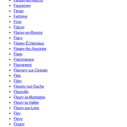
Farges-lès-Mâcon
Fauverney
Fénay
Fertrève
Fixin
Flacey
Flacey-en-Bresse
Flacy
Flagey-Échézeaux
Flagey-lès-Auxonne
Flagy
Flammerans
Flavignerot
Flavigny-sur-Ozerain
Flée
Fléty
Fleurey-sur-Ouche
Fleurville
Fleury-la-Montagne
Fleury-la-Vallée
Fleury-sur-Loire
Fley
Fleys
Flogny