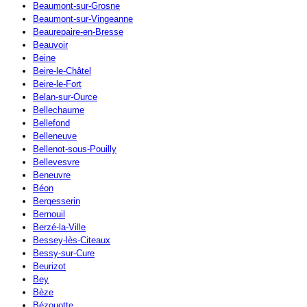
Beaumont-sur-Grosne
Beaumont-sur-Vingeanne
Beaurepaire-en-Bresse
Beauvoir
Beine
Beire-le-Châtel
Beire-le-Fort
Belan-sur-Ource
Bellechaume
Bellefond
Belleneuve
Bellenot-sous-Pouilly
Bellevesvre
Beneuvre
Béon
Bergesserin
Bernouil
Berzé-la-Ville
Bessey-lès-Citeaux
Bessy-sur-Cure
Beurizot
Bey
Bèze
Bézouotte