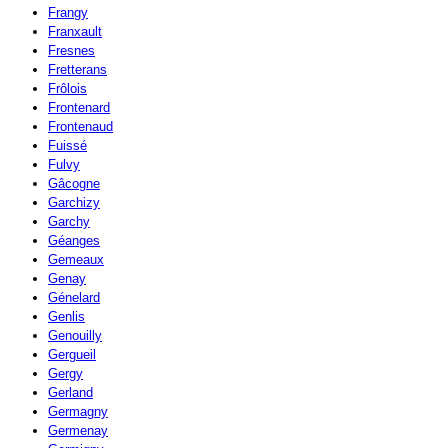
Frangy
Franxault
Fresnes
Fretterans
Frôlois
Frontenard
Frontenaud
Fuissé
Fulvy
Gâcogne
Garchizy
Garchy
Géanges
Gemeaux
Genay
Génelard
Genlis
Genouilly
Gergueil
Gergy
Gerland
Germagny
Germenay