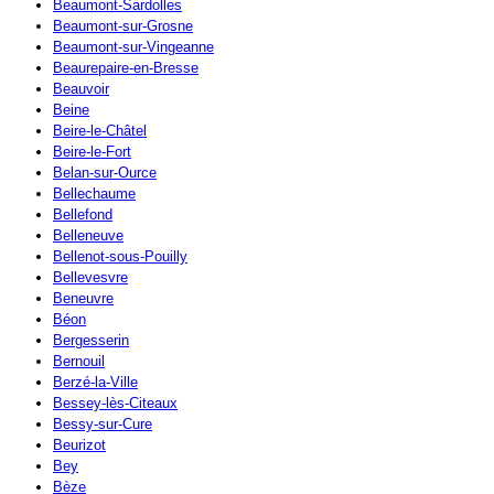
Beaumont-Sardolles
Beaumont-sur-Grosne
Beaumont-sur-Vingeanne
Beaurepaire-en-Bresse
Beauvoir
Beine
Beire-le-Châtel
Beire-le-Fort
Belan-sur-Ource
Bellechaume
Bellefond
Belleneuve
Bellenot-sous-Pouilly
Bellevesvre
Beneuvre
Béon
Bergesserin
Bernouil
Berzé-la-Ville
Bessey-lès-Citeaux
Bessy-sur-Cure
Beurizot
Bey
Bèze