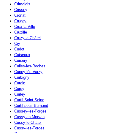
Crimolois
Crissey
Cronat
Crugey
Crux-la-Ville
Cruzille
Cruzy-le-Châtel
Cry
Cudot
Cuiseaux
Cuisery
Culles-les-Roches
Cuncy-lès-Varzy
Curbigny
Curdin
Curgy
Curley
Curtil-Saint-Seine
Curtil-sous-Burnand
Cussey-les-Forges
Cussy-en-Morvan
Cussy-le-Châtel
Cussy-les-Forges