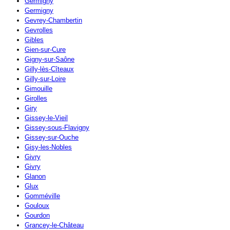
Germigny
Germigny
Gevrey-Chambertin
Gevrolles
Gibles
Gien-sur-Cure
Gigny-sur-Saône
Gilly-lès-Cîteaux
Gilly-sur-Loire
Gimouille
Girolles
Giry
Gissey-le-Vieil
Gissey-sous-Flavigny
Gissey-sur-Ouche
Gisy-les-Nobles
Givry
Givry
Glanon
Glux
Gomméville
Gouloux
Gourdon
Grancey-le-Château