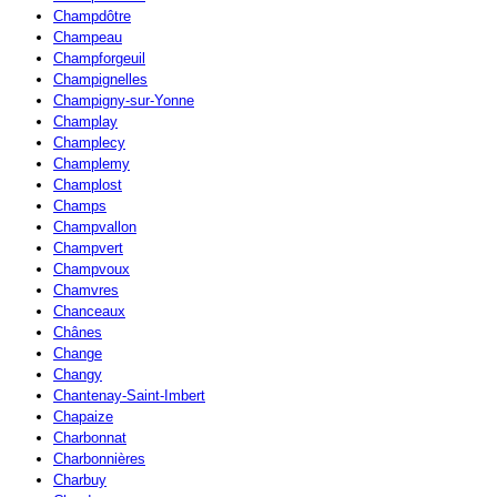
Champdôtre
Champeau
Champforgeuil
Champignelles
Champigny-sur-Yonne
Champlay
Champlecy
Champlemy
Champlost
Champs
Champvallon
Champvert
Champvoux
Chamvres
Chanceaux
Chânes
Change
Changy
Chantenay-Saint-Imbert
Chapaize
Charbonnat
Charbonnières
Charbuy