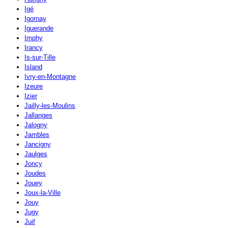
Igé
Igornay
Iguerande
Imphy
Irancy
Is-sur-Tille
Island
Ivry-en-Montagne
Izeure
Izier
Jailly-les-Moulins
Jallanges
Jalogny
Jambles
Jancigny
Jaulges
Joncy
Joudes
Jouey
Joux-la-Ville
Jouy
Jugy
Juif