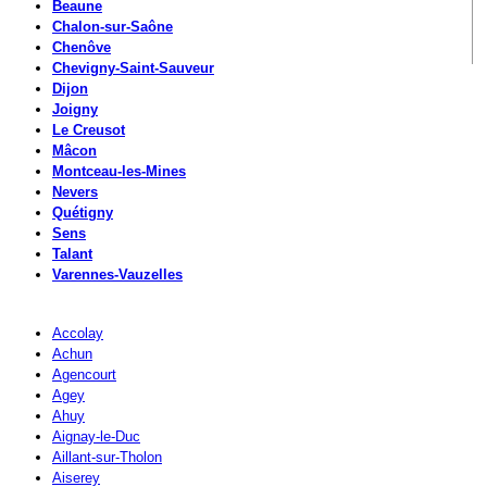
Beaune
Chalon-sur-Saône
Chenôve
Chevigny-Saint-Sauveur
Dijon
Joigny
Le Creusot
Mâcon
Montceau-les-Mines
Nevers
Quétigny
Sens
Talant
Varennes-Vauzelles
Accolay
Achun
Agencourt
Agey
Ahuy
Aignay-le-Duc
Aillant-sur-Tholon
Aiserey