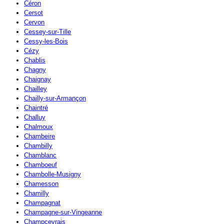
Céron
Cersot
Cervon
Cessey-sur-Tille
Cessy-les-Bois
Cézy
Chablis
Chagny
Chaignay
Chailley
Chailly-sur-Armançon
Chaintré
Challuy
Chalmoux
Chambeire
Chambilly
Chamblanc
Chamboeuf
Chambolle-Musigny
Chamesson
Chamilly
Champagnat
Champagne-sur-Vingeanne
Champcevrais