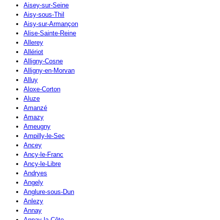
Aisey-sur-Seine
Aisy-sous-Thil
Aisy-sur-Armançon
Alise-Sainte-Reine
Allerey
Allériot
Alligny-Cosne
Alligny-en-Morvan
Alluy
Aloxe-Corton
Aluze
Amanzé
Amazy
Ameugny
Ampilly-le-Sec
Ancey
Ancy-le-Franc
Ancy-le-Libre
Andryes
Angely
Anglure-sous-Dun
Anlezy
Annay
Annay-la-Côte