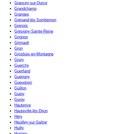
Grancey-sur-Ource
Grandchamp
Granges
Grénand-lès-Sombernon
Grenois
Grésigny-Sainte-Reine
Grignon
Grimault
Gron
Grosbois-en-Montagne
Grury
Guerchy
Guerfand
Guérigny
Gueugnon
Guillon
Guipy
Gurgy
Hauterive
Hauteville-lès-Dijon
Héry
Heuilley-sur-Saône
Huilly
Hurigny