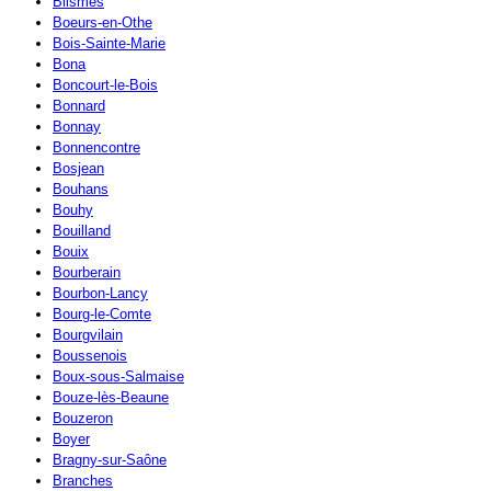
Blismes
Boeurs-en-Othe
Bois-Sainte-Marie
Bona
Boncourt-le-Bois
Bonnard
Bonnay
Bonnencontre
Bosjean
Bouhans
Bouhy
Bouilland
Bouix
Bourberain
Bourbon-Lancy
Bourg-le-Comte
Bourgvilain
Boussenois
Boux-sous-Salmaise
Bouze-lès-Beaune
Bouzeron
Boyer
Bragny-sur-Saône
Branches