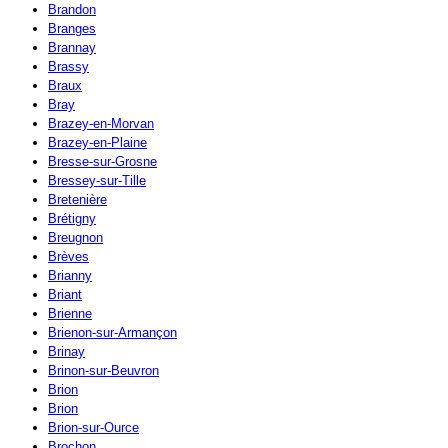
Brandon
Branges
Brannay
Brassy
Braux
Bray
Brazey-en-Morvan
Brazey-en-Plaine
Bresse-sur-Grosne
Bressey-sur-Tille
Bretenière
Brétigny
Breugnon
Brèves
Brianny
Briant
Brienne
Brienon-sur-Armançon
Brinay
Brinon-sur-Beuvron
Brion
Brion
Brion-sur-Ource
Brochon