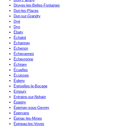
Druyes-les-Belles-Fontaines
Dun-les-Places
Dun-sur-Grandry
Dyé
Dyo
Ébaty
Échalot
Échannay
Échenon
Échevannes
Échevronne
Échigey
Écuelles
Écuisses
Égleny
Égriselles-le-Bocage
Empury
Entrains-sur-Nohain
Épagny
Épernay-sous-Gevrey
Épervans
Épinac-les-Mines
Épineau-les-Voves