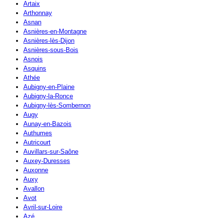
Artaix
Arthonnay
Asnan
Asnières-en-Montagne
Asnières-lès-Dijon
Asnières-sous-Bois
Asnois
Asquins
Athée
Aubigny-en-Plaine
Aubigny-la-Ronce
Aubigny-lès-Sombernon
Augy
Aunay-en-Bazois
Authumes
Autricourt
Auvillars-sur-Saône
Auxey-Duresses
Auxonne
Auxy
Avallon
Avot
Avril-sur-Loire
Azé