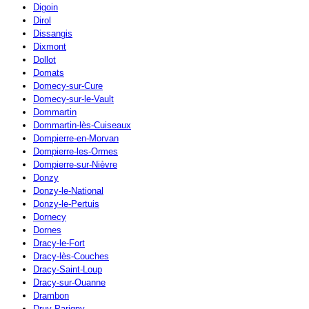
Digoin
Dirol
Dissangis
Dixmont
Dollot
Domats
Domecy-sur-Cure
Domecy-sur-le-Vault
Dommartin
Dommartin-lès-Cuiseaux
Dompierre-en-Morvan
Dompierre-les-Ormes
Dompierre-sur-Nièvre
Donzy
Donzy-le-National
Donzy-le-Pertuis
Dornecy
Dornes
Dracy-le-Fort
Dracy-lès-Couches
Dracy-Saint-Loup
Dracy-sur-Ouanne
Drambon
Druy-Parigny