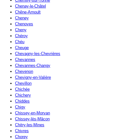
Chemilly-sur-Yonne
Chenay-le-Châtel
Chêne-Arnoult
Cheney
Chenoves
Cheny
Chéroy
Chéu
Cheuge
Chevagny-les-Chevrières
Chevannes
Chevannes-Changy
Chevenon
Chevigny-en-Valière
Chevillon
Chichée
Chichery
Chiddes
Chigy
Chissey-en-Morvan
Chissey-lès-Mâcon
Chitry-les-Mines
Chivres
Chorey