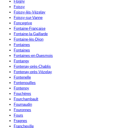
Flogny
Foissy
Foissy-lès-Vézelay
Foissy-sur-Vanne
Foncegrive
Fontaine-Française
Fontaine-la-Gaillarde
Fontaine-lès-Dijon
Fontaines
Fontaines
Fontaines-en-Duesmois
Fontangy
Fontenay-près-Chablis
Fontenay-près-Vézelay
Fontenelle
Fontenouilles
Fontenoy
Fouchères
Fourchambault
Fournaudin
Fouronnes
Fours
Fragnes
Francheville