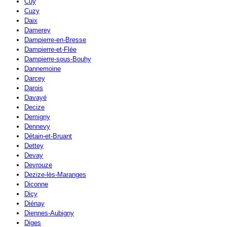
Cuy
Cuzy
Daix
Damerey
Dampierre-en-Bresse
Dampierre-et-Flée
Dampierre-sous-Bouhy
Dannemoine
Darcey
Darois
Davayé
Decize
Demigny
Dennevy
Détain-et-Bruant
Dettey
Devay
Devrouze
Dezize-lès-Maranges
Diconne
Dicy
Diénay
Diennes-Aubigny
Diges