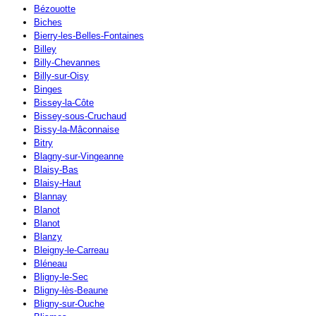
Bézouotte
Biches
Bierry-les-Belles-Fontaines
Billey
Billy-Chevannes
Billy-sur-Oisy
Binges
Bissey-la-Côte
Bissey-sous-Cruchaud
Bissy-la-Mâconnaise
Bitry
Blagny-sur-Vingeanne
Blaisy-Bas
Blaisy-Haut
Blannay
Blanot
Blanot
Blanzy
Bleigny-le-Carreau
Bléneau
Bligny-le-Sec
Bligny-lès-Beaune
Bligny-sur-Ouche