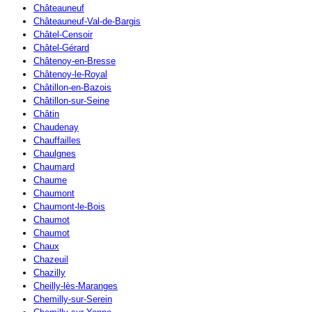
Châteauneuf
Châteauneuf-Val-de-Bargis
Châtel-Censoir
Châtel-Gérard
Châtenoy-en-Bresse
Châtenoy-le-Royal
Châtillon-en-Bazois
Châtillon-sur-Seine
Châtin
Chaudenay
Chauffailles
Chaulgnes
Chaumard
Chaume
Chaumont
Chaumont-le-Bois
Chaumot
Chaumot
Chaux
Chazeuil
Chazilly
Cheilly-lès-Maranges
Chemilly-sur-Serein