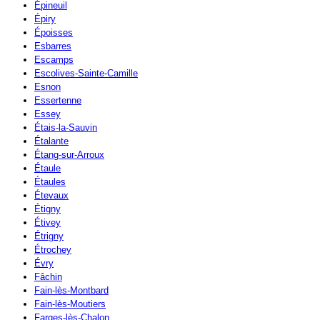
Épineuil
Épiry
Époisses
Esbarres
Escamps
Escolives-Sainte-Camille
Esnon
Essertenne
Essey
Étais-la-Sauvin
Étalante
Étang-sur-Arroux
Étaule
Étaules
Étevaux
Étigny
Étivey
Étrigny
Étrochey
Évry
Fâchin
Fain-lès-Montbard
Fain-lès-Moutiers
Farges-lès-Chalon