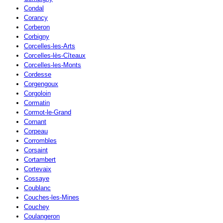
Condal
Corancy
Corberon
Corbigny
Corcelles-les-Arts
Corcelles-lès-Cîteaux
Corcelles-les-Monts
Cordesse
Corgengoux
Corgoloin
Cormatin
Cormot-le-Grand
Cornant
Corpeau
Corrombles
Corsaint
Cortambert
Cortevaix
Cossaye
Coublanc
Couches-les-Mines
Couchey
Coulangeron