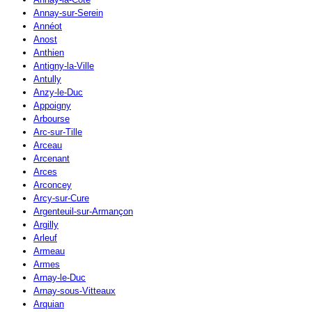
Annay-sur-Serein
Annéot
Anost
Anthien
Antigny-la-Ville
Antully
Anzy-le-Duc
Appoigny
Arbourse
Arc-sur-Tille
Arceau
Arcenant
Arces
Arconcey
Arcy-sur-Cure
Argenteuil-sur-Armançon
Argilly
Arleuf
Armeau
Armes
Arnay-le-Duc
Arnay-sous-Vitteaux
Arquian