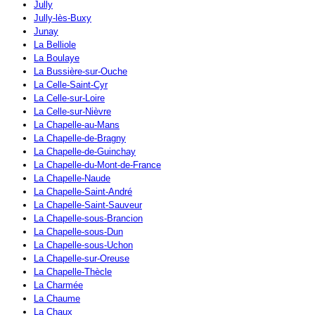
Jully
Jully-lès-Buxy
Junay
La Belliole
La Boulaye
La Bussière-sur-Ouche
La Celle-Saint-Cyr
La Celle-sur-Loire
La Celle-sur-Nièvre
La Chapelle-au-Mans
La Chapelle-de-Bragny
La Chapelle-de-Guinchay
La Chapelle-du-Mont-de-France
La Chapelle-Naude
La Chapelle-Saint-André
La Chapelle-Saint-Sauveur
La Chapelle-sous-Brancion
La Chapelle-sous-Dun
La Chapelle-sous-Uchon
La Chapelle-sur-Oreuse
La Chapelle-Thècle
La Charmée
La Chaume
La Chaux