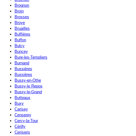
Brognon
Broin
Brosses
Broye
Bruailles
Buffières
Buffon
Bulcy
Buncey
Bure-les-Templiers
Burnand
Bussières
Bussières
Bussy-en-Othe
Bussy-le Repos
Bussy-le-Grand
Butteaux
Buxy
Carisey
Censerey
Cercy-la-Tour
Cérilly
Cerisiers