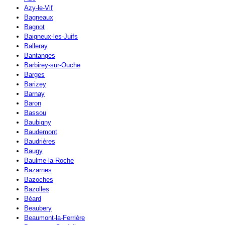
Azy-le-Vif
Bagneaux
Bagnot
Baigneux-les-Juifs
Balleray
Bantanges
Barbirey-sur-Ouche
Barges
Barizey
Barnay
Baron
Bassou
Baubigny
Baudemont
Baudrières
Baugy
Baulme-la-Roche
Bazarnes
Bazoches
Bazolles
Béard
Beaubery
Beaumont-la-Ferrière