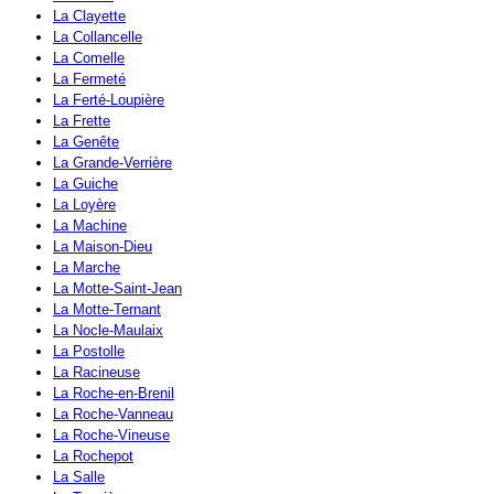
La Clayette
La Collancelle
La Comelle
La Fermeté
La Ferté-Loupière
La Frette
La Genête
La Grande-Verrière
La Guiche
La Loyère
La Machine
La Maison-Dieu
La Marche
La Motte-Saint-Jean
La Motte-Ternant
La Nocle-Maulaix
La Postolle
La Racineuse
La Roche-en-Brenil
La Roche-Vanneau
La Roche-Vineuse
La Rochepot
La Salle