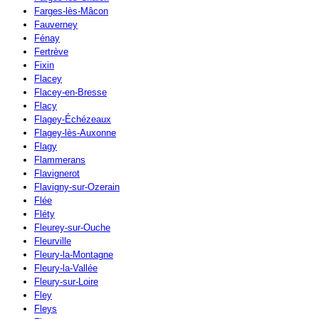
Farges-lès-Mâcon
Fauverney
Fénay
Fertrève
Fixin
Flacey
Flacey-en-Bresse
Flacy
Flagey-Échézeaux
Flagey-lès-Auxonne
Flagy
Flammerans
Flavignerot
Flavigny-sur-Ozerain
Flée
Fléty
Fleurey-sur-Ouche
Fleurville
Fleury-la-Montagne
Fleury-la-Vallée
Fleury-sur-Loire
Fley
Fleys