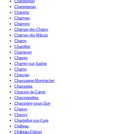
Chardonnay
Charentenay
Charette
Charmes
Charmoy
Charnay-lès-Chalon
Charnay-lès-Mâcon
Charny
Charolles
Charrecey
Charrey
Charrey-sur-Saône
Charrin
Chasnay
Chassagne-Montrachet
Chasselas
Chassey-le-Camp
Chassignelles
Chassigny-sous-Dun
Chassy
Chassy
Chastellux-sur-Cure
Château
Château-Chinon