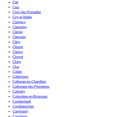
Ciel
Ciez
Cirey-lès-Pontailler
Ciry-le-Noble
Clamecy
Clamerey
Clénay
Clermain
Cléry
Clessé
Clessy
Clomot
Cluny
Clux
Collan
Collemiers
Collonge-en-Charollais
Collonges-lès-Premières
Colméry
Colombier-en-Brionnais
Combertault
Comblanchien
Commarin
Compigny