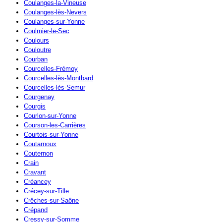
Coulanges-la-Vineuse
Coulanges-lès-Nevers
Coulanges-sur-Yonne
Coulmier-le-Sec
Coulours
Couloutre
Courban
Courcelles-Frémoy
Courcelles-lès-Montbard
Courcelles-lès-Semur
Courgenay
Courgis
Courlon-sur-Yonne
Courson-les-Carrières
Courtois-sur-Yonne
Coutarnoux
Couternon
Crain
Cravant
Créancey
Crécey-sur-Tille
Crêches-sur-Saône
Crépand
Cressy-sur-Somme