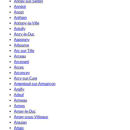
Annay-sur-Serein
Annéot
Anost
Anthien
Antigny-la-Ville
Antully
Anzy-le-Duc
Appoigny
Arbourse
Arc-sur-Tille
Arceau
Arcenant
Arces
Arconcey
Arcy-sur-Cure
Argenteuil-sur-Armançon
Argilly
Arleuf
Armeau
Armes
Arnay-le-Duc
Arnay-sous-Vitteaux
Arquian
Artaix