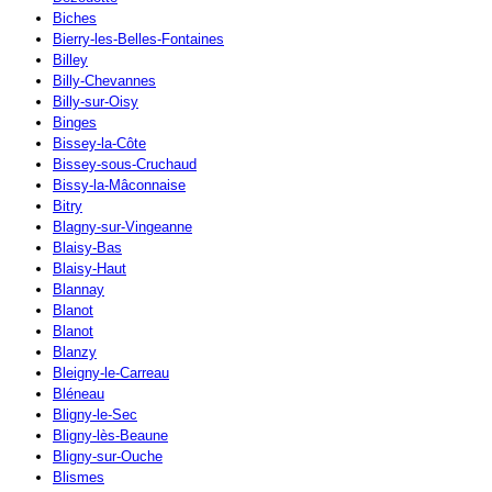
Biches
Bierry-les-Belles-Fontaines
Billey
Billy-Chevannes
Billy-sur-Oisy
Binges
Bissey-la-Côte
Bissey-sous-Cruchaud
Bissy-la-Mâconnaise
Bitry
Blagny-sur-Vingeanne
Blaisy-Bas
Blaisy-Haut
Blannay
Blanot
Blanot
Blanzy
Bleigny-le-Carreau
Bléneau
Bligny-le-Sec
Bligny-lès-Beaune
Bligny-sur-Ouche
Blismes