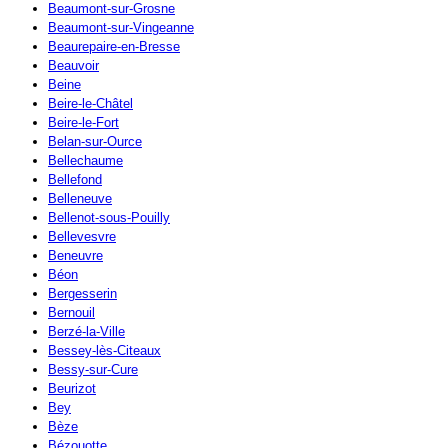
Beaumont-sur-Grosne
Beaumont-sur-Vingeanne
Beaurepaire-en-Bresse
Beauvoir
Beine
Beire-le-Châtel
Beire-le-Fort
Belan-sur-Ource
Bellechaume
Bellefond
Belleneuve
Bellenot-sous-Pouilly
Bellevesvre
Beneuvre
Béon
Bergesserin
Bernouil
Berzé-la-Ville
Bessey-lès-Citeaux
Bessy-sur-Cure
Beurizot
Bey
Bèze
Bézouotte