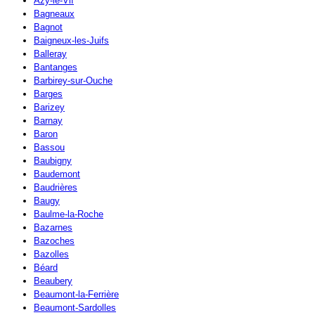
Azy-le-Vif
Bagneaux
Bagnot
Baigneux-les-Juifs
Balleray
Bantanges
Barbirey-sur-Ouche
Barges
Barizey
Barnay
Baron
Bassou
Baubigny
Baudemont
Baudrières
Baugy
Baulme-la-Roche
Bazarnes
Bazoches
Bazolles
Béard
Beaubery
Beaumont-la-Ferrière
Beaumont-Sardolles