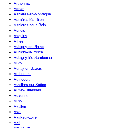
Arthonnay
Asnan
Asnières-en-Montagne
Asnières-lès-Dijon
Asnières-sous-Bois
Asnois
Asquins
Athée
Aubigny-en-Plaine
Aubigny-la-Ronce
Aubigny-lès-Sombernon
Augy
Aunay-en-Bazois
Authumes
Autricourt
Auvillars-sur-Saône
Auxey-Duresses
Auxonne
Auxy
Avallon
Avot
Avril-sur-Loire
Azé