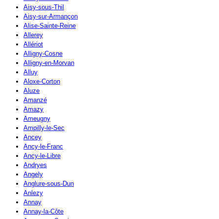
Aisy-sous-Thil
Aisy-sur-Armançon
Alise-Sainte-Reine
Allerey
Allériot
Alligny-Cosne
Alligny-en-Morvan
Alluy
Aloxe-Corton
Aluze
Amanzé
Amazy
Ameugny
Ampilly-le-Sec
Ancey
Ancy-le-Franc
Ancy-le-Libre
Andryes
Angely
Anglure-sous-Dun
Anlezy
Annay
Annay-la-Côte