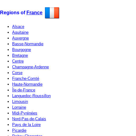
Regions of
France
Alsace
Aquitaine
Auvergne
Basse-Normandie
Bourgogne
Bretagne
Centre
Champagne-Ardenne
Corse
Franche-Comté
Haute-Normandie
Île-de-France
Languedoc-Roussillon
Limousin
Lorraine
Midi-Pyrénées
Nord-Pas-de-Calais
Pays de la Loire
Picardie