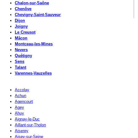
Chalon-sur-Saône
Chenôve
Chevigny-Saint-Sauveur
Dijon
Joigny
Le Creusot
Mâcon
Montceau-les-Mines
Nevers
Quétigny
Sens
Talant
Varennes-Vauzelles
Accolay
Achun
Agencourt
Agey
Ahuy
Aignay-le-Duc
Aillant-sur-Tholon
Aiserey
Aisey-sur-Seine