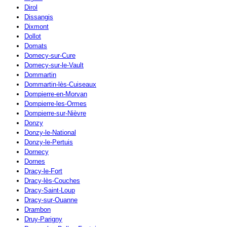
Dirol
Dissangis
Dixmont
Dollot
Domats
Domecy-sur-Cure
Domecy-sur-le-Vault
Dommartin
Dommartin-lès-Cuiseaux
Dompierre-en-Morvan
Dompierre-les-Ormes
Dompierre-sur-Nièvre
Donzy
Donzy-le-National
Donzy-le-Pertuis
Dornecy
Dornes
Dracy-le-Fort
Dracy-lès-Couches
Dracy-Saint-Loup
Dracy-sur-Ouanne
Drambon
Druy-Parigny