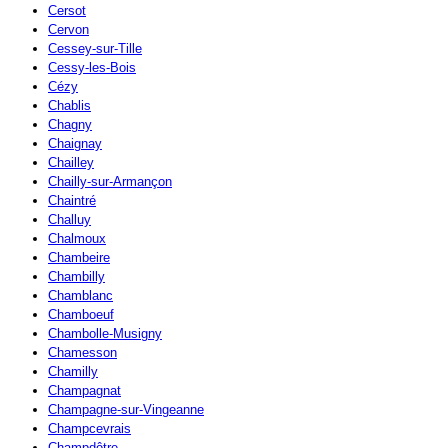
Cersot
Cervon
Cessey-sur-Tille
Cessy-les-Bois
Cézy
Chablis
Chagny
Chaignay
Chailley
Chailly-sur-Armançon
Chaintré
Challuy
Chalmoux
Chambeire
Chambilly
Chamblanc
Chamboeuf
Chambolle-Musigny
Chamesson
Chamilly
Champagnat
Champagne-sur-Vingeanne
Champcevrais
Champdôtre