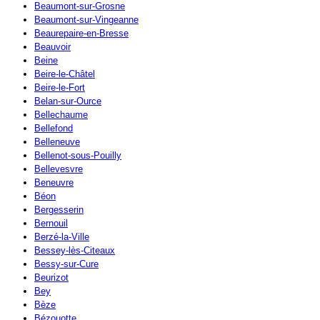
Beaumont-sur-Grosne
Beaumont-sur-Vingeanne
Beaurepaire-en-Bresse
Beauvoir
Beine
Beire-le-Châtel
Beire-le-Fort
Belan-sur-Ource
Bellechaume
Bellefond
Belleneuve
Bellenot-sous-Pouilly
Bellevesvre
Beneuvre
Béon
Bergesserin
Bernouil
Berzé-la-Ville
Bessey-lès-Citeaux
Bessy-sur-Cure
Beurizot
Bey
Bèze
Bézouotte