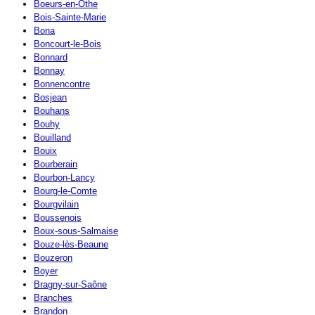
Boeurs-en-Othe
Bois-Sainte-Marie
Bona
Boncourt-le-Bois
Bonnard
Bonnay
Bonnencontre
Bosjean
Bouhans
Bouhy
Bouilland
Bouix
Bourberain
Bourbon-Lancy
Bourg-le-Comte
Bourgvilain
Boussenois
Boux-sous-Salmaise
Bouze-lès-Beaune
Bouzeron
Boyer
Bragny-sur-Saône
Branches
Brandon