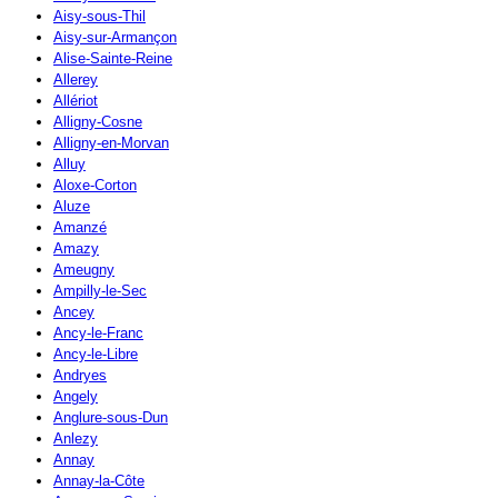
Aisy-sous-Thil
Aisy-sur-Armançon
Alise-Sainte-Reine
Allerey
Allériot
Alligny-Cosne
Alligny-en-Morvan
Alluy
Aloxe-Corton
Aluze
Amanzé
Amazy
Ameugny
Ampilly-le-Sec
Ancey
Ancy-le-Franc
Ancy-le-Libre
Andryes
Angely
Anglure-sous-Dun
Anlezy
Annay
Annay-la-Côte