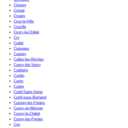
Crissey
Cronat
Crugey
Crux-la-Ville
Cruzille
Cruzy-le-Châtel
Cry
Cudot
Cuiseaux
Cuisery
Culles-les-Roches
Cuncy-lès-Varzy
Curbigny
Curdin
Curgy
Curley
Curtil-Saint-Seine
Curtil-sous-Burnand
Cussey-les-Forges
Cussy-en-Morvan
Cussy-le-Châtel
Cussy-les-Forges
Cuy