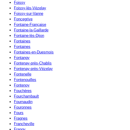
Foissy
Foissy-lès-Vézelay
Foissy-sur-Vanne
Foncegrive
Fontaine-Française
Fontaine-la-Gaillarde
Fontaine-lès-Dijon
Fontaines
Fontaines
Fontaines-en-Duesmois
Fontangy
Fontenay-près-Chablis
Fontenay-près-Vézelay
Fontenelle
Fontenouilles
Fontenoy
Fouchères
Fourchambault
Fournaudin
Fouronnes
Fours
Fragnes
Francheville
Frangy