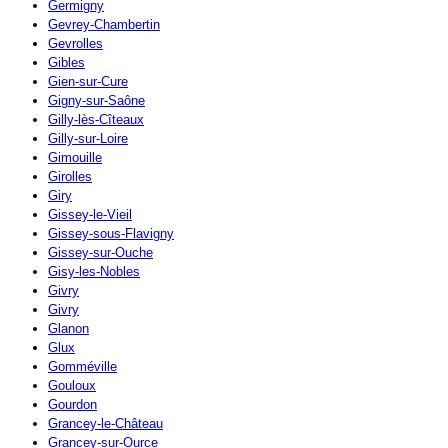
Germigny
Gevrey-Chambertin
Gevrolles
Gibles
Gien-sur-Cure
Gigny-sur-Saône
Gilly-lès-Cîteaux
Gilly-sur-Loire
Gimouille
Girolles
Giry
Gissey-le-Vieil
Gissey-sous-Flavigny
Gissey-sur-Ouche
Gisy-les-Nobles
Givry
Givry
Glanon
Glux
Gomméville
Gouloux
Gourdon
Grancey-le-Château
Grancey-sur-Ource