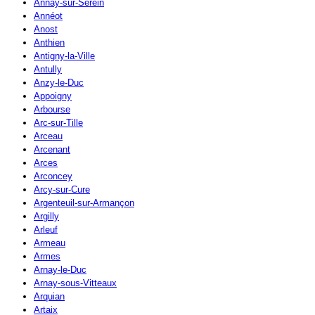
Annay-sur-Serein
Annéot
Anost
Anthien
Antigny-la-Ville
Antully
Anzy-le-Duc
Appoigny
Arbourse
Arc-sur-Tille
Arceau
Arcenant
Arces
Arconcey
Arcy-sur-Cure
Argenteuil-sur-Armançon
Argilly
Arleuf
Armeau
Armes
Arnay-le-Duc
Arnay-sous-Vitteaux
Arquian
Artaix