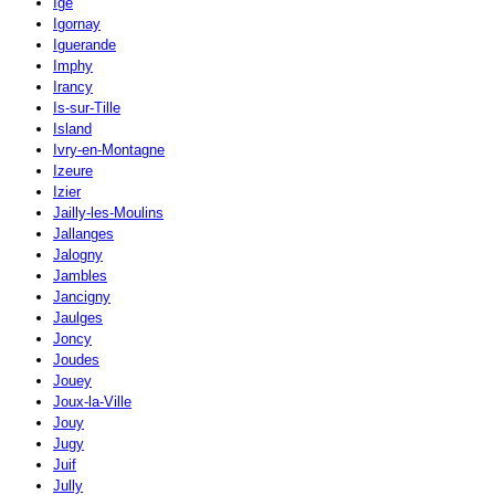
Igé
Igornay
Iguerande
Imphy
Irancy
Is-sur-Tille
Island
Ivry-en-Montagne
Izeure
Izier
Jailly-les-Moulins
Jallanges
Jalogny
Jambles
Jancigny
Jaulges
Joncy
Joudes
Jouey
Joux-la-Ville
Jouy
Jugy
Juif
Jully