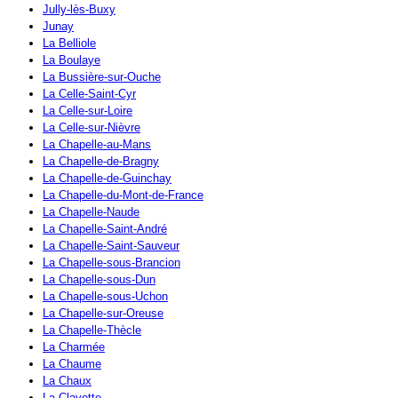
Jully-lès-Buxy
Junay
La Belliole
La Boulaye
La Bussière-sur-Ouche
La Celle-Saint-Cyr
La Celle-sur-Loire
La Celle-sur-Nièvre
La Chapelle-au-Mans
La Chapelle-de-Bragny
La Chapelle-de-Guinchay
La Chapelle-du-Mont-de-France
La Chapelle-Naude
La Chapelle-Saint-André
La Chapelle-Saint-Sauveur
La Chapelle-sous-Brancion
La Chapelle-sous-Dun
La Chapelle-sous-Uchon
La Chapelle-sur-Oreuse
La Chapelle-Thècle
La Charmée
La Chaume
La Chaux
La Clayette