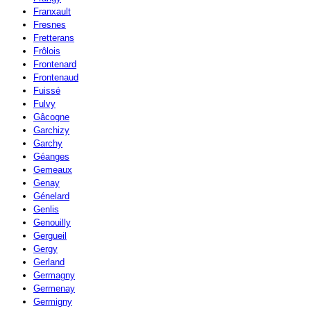
Franxault
Fresnes
Fretterans
Frôlois
Frontenard
Frontenaud
Fuissé
Fulvy
Gâcogne
Garchizy
Garchy
Géanges
Gemeaux
Genay
Génelard
Genlis
Genouilly
Gergueil
Gergy
Gerland
Germagny
Germenay
Germigny