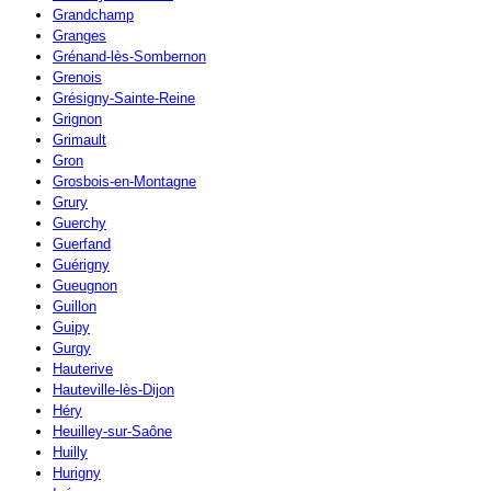
Grandchamp
Granges
Grénand-lès-Sombernon
Grenois
Grésigny-Sainte-Reine
Grignon
Grimault
Gron
Grosbois-en-Montagne
Grury
Guerchy
Guerfand
Guérigny
Gueugnon
Guillon
Guipy
Gurgy
Hauterive
Hauteville-lès-Dijon
Héry
Heuilley-sur-Saône
Huilly
Hurigny