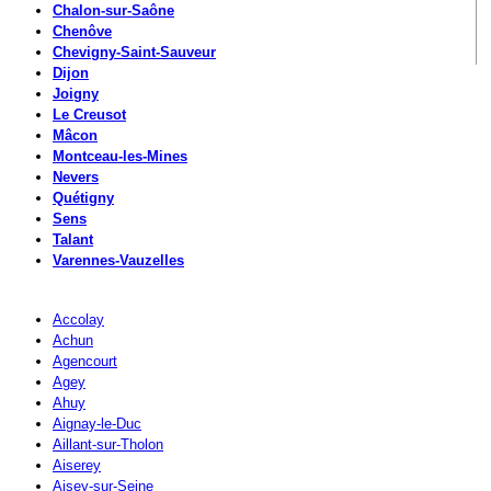
Chalon-sur-Saône
Chenôve
Chevigny-Saint-Sauveur
Dijon
Joigny
Le Creusot
Mâcon
Montceau-les-Mines
Nevers
Quétigny
Sens
Talant
Varennes-Vauzelles
Accolay
Achun
Agencourt
Agey
Ahuy
Aignay-le-Duc
Aillant-sur-Tholon
Aiserey
Aisey-sur-Seine