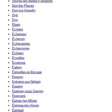
Druyes-les-Belles-Fontaines
Dun-les-Places
Dun-sur-Grandry
Dyé
Dyo
Ébaty
Échalot
Échannay
Échenon
Échevannes
Échevronne
Échigey
Écuelles
Écuisses
Égleny
Égriselles-le-Bocage
Empury
Entrains-sur-Nohain
Épagny
Épernay-sous-Gevrey
Épervans
Épinac-les-Mines
Épineau-les-Voves
Épineuil