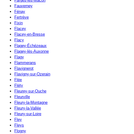
Farges-lès-Mâcon
Fauverney
Fénay
Fertrève
Fixin
Flacey
Flacey-en-Bresse
Flacy
Flagey-Échézeaux
Flagey-lès-Auxonne
Flagy
Flammerans
Flavignerot
Flavigny-sur-Ozerain
Flée
Fléty
Fleurey-sur-Ouche
Fleurville
Fleury-la-Montagne
Fleury-la-Vallée
Fleury-sur-Loire
Fley
Fleys
Flogny