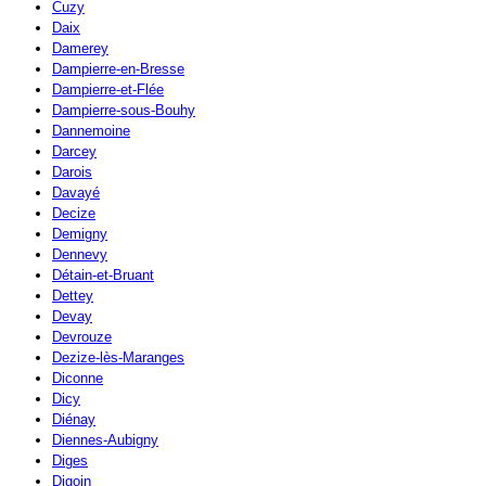
Cuzy
Daix
Damerey
Dampierre-en-Bresse
Dampierre-et-Flée
Dampierre-sous-Bouhy
Dannemoine
Darcey
Darois
Davayé
Decize
Demigny
Dennevy
Détain-et-Bruant
Dettey
Devay
Devrouze
Dezize-lès-Maranges
Diconne
Dicy
Diénay
Diennes-Aubigny
Diges
Digoin