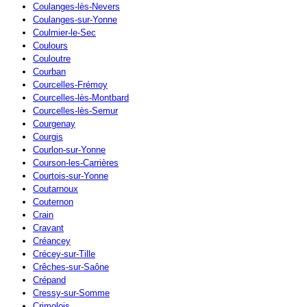
Coulanges-lès-Nevers
Coulanges-sur-Yonne
Coulmier-le-Sec
Coulours
Couloutre
Courban
Courcelles-Frémoy
Courcelles-lès-Montbard
Courcelles-lès-Semur
Courgenay
Courgis
Courlon-sur-Yonne
Courson-les-Carrières
Courtois-sur-Yonne
Coutarnoux
Couternon
Crain
Cravant
Créancey
Crécey-sur-Tille
Crêches-sur-Saône
Crépand
Cressy-sur-Somme
Crimolois