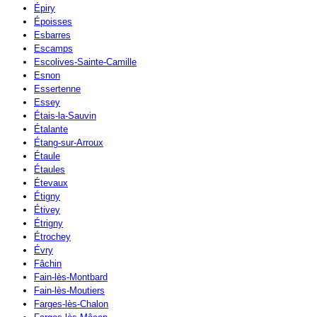
Épiry
Époisses
Esbarres
Escamps
Escolives-Sainte-Camille
Esnon
Essertenne
Essey
Étais-la-Sauvin
Étalante
Étang-sur-Arroux
Étaule
Étaules
Étevaux
Étigny
Étivey
Étrigny
Étrochey
Évry
Fâchin
Fain-lès-Montbard
Fain-lès-Moutiers
Farges-lès-Chalon