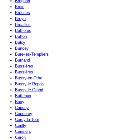
Brognon
Broin
Brosses
Broye
Bruailles
Buffières
Buffon
Bulcy
Buncey
Bure-les-Templiers
Burnand
Bussières
Bussières
Bussy-en-Othe
Bussy-le Repos
Bussy-le-Grand
Butteaux
Buxy
Carisey
Censerey
Cercy-la-Tour
Cérilly
Cerisiers
Céron