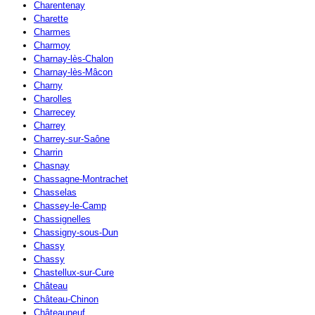
Charentenay
Charette
Charmes
Charmoy
Charnay-lès-Chalon
Charnay-lès-Mâcon
Charny
Charolles
Charrecey
Charrey
Charrey-sur-Saône
Charrin
Chasnay
Chassagne-Montrachet
Chasselas
Chassey-le-Camp
Chassignelles
Chassigny-sous-Dun
Chassy
Chassy
Chastellux-sur-Cure
Château
Château-Chinon
Châteauneuf