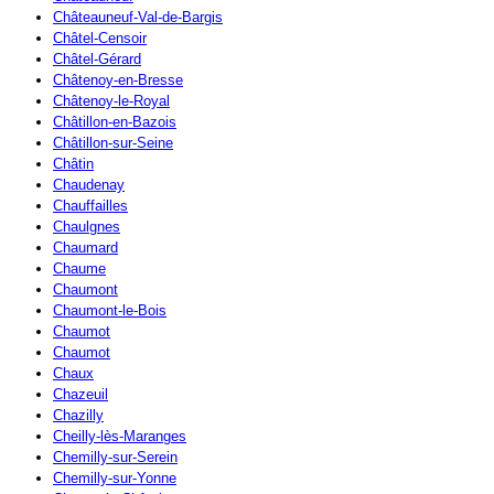
Châteauneuf-Val-de-Bargis
Châtel-Censoir
Châtel-Gérard
Châtenoy-en-Bresse
Châtenoy-le-Royal
Châtillon-en-Bazois
Châtillon-sur-Seine
Châtin
Chaudenay
Chauffailles
Chaulgnes
Chaumard
Chaume
Chaumont
Chaumont-le-Bois
Chaumot
Chaumot
Chaux
Chazeuil
Chazilly
Cheilly-lès-Maranges
Chemilly-sur-Serein
Chemilly-sur-Yonne