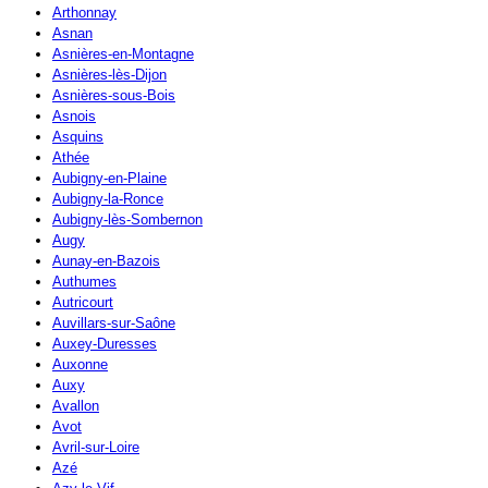
Arthonnay
Asnan
Asnières-en-Montagne
Asnières-lès-Dijon
Asnières-sous-Bois
Asnois
Asquins
Athée
Aubigny-en-Plaine
Aubigny-la-Ronce
Aubigny-lès-Sombernon
Augy
Aunay-en-Bazois
Authumes
Autricourt
Auvillars-sur-Saône
Auxey-Duresses
Auxonne
Auxy
Avallon
Avot
Avril-sur-Loire
Azé