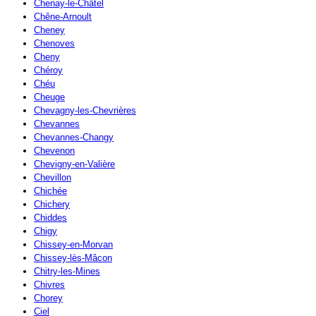
Chenay-le-Châtel
Chêne-Arnoult
Cheney
Chenoves
Cheny
Chéroy
Chéu
Cheuge
Chevagny-les-Chevrières
Chevannes
Chevannes-Changy
Chevenon
Chevigny-en-Valière
Chevillon
Chichée
Chichery
Chiddes
Chigy
Chissey-en-Morvan
Chissey-lès-Mâcon
Chitry-les-Mines
Chivres
Chorey
Ciel