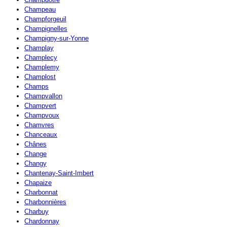
Champeau
Champforgeuil
Champignelles
Champigny-sur-Yonne
Champlay
Champlecy
Champlemy
Champlost
Champs
Champvallon
Champvert
Champvoux
Chamvres
Chanceaux
Chânes
Change
Changy
Chantenay-Saint-Imbert
Chapaize
Charbonnat
Charbonnières
Charbuy
Chardonnay