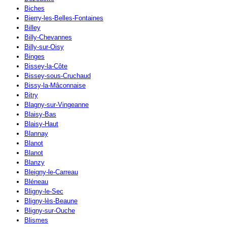
Biches
Bierry-les-Belles-Fontaines
Billey
Billy-Chevannes
Billy-sur-Oisy
Binges
Bissey-la-Côte
Bissey-sous-Cruchaud
Bissy-la-Mâconnaise
Bitry
Blagny-sur-Vingeanne
Blaisy-Bas
Blaisy-Haut
Blannay
Blanot
Blanot
Blanzy
Bleigny-le-Carreau
Bléneau
Bligny-le-Sec
Bligny-lès-Beaune
Bligny-sur-Ouche
Blismes