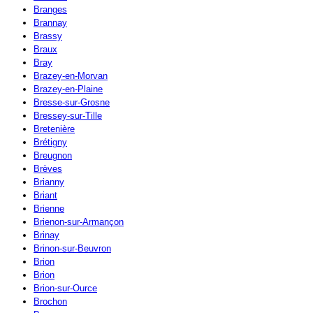
Branges
Brannay
Brassy
Braux
Bray
Brazey-en-Morvan
Brazey-en-Plaine
Bresse-sur-Grosne
Bressey-sur-Tille
Bretenière
Brétigny
Breugnon
Brèves
Brianny
Briant
Brienne
Brienon-sur-Armançon
Brinay
Brinon-sur-Beuvron
Brion
Brion
Brion-sur-Ource
Brochon