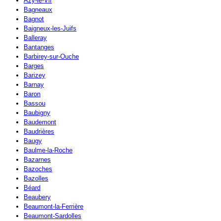
Azy-le-Vif
Bagneaux
Bagnot
Baigneux-les-Juifs
Balleray
Bantanges
Barbirey-sur-Ouche
Barges
Barizey
Barnay
Baron
Bassou
Baubigny
Baudemont
Baudrières
Baugy
Baulme-la-Roche
Bazarnes
Bazoches
Bazolles
Béard
Beaubery
Beaumont-la-Ferrière
Beaumont-Sardolles