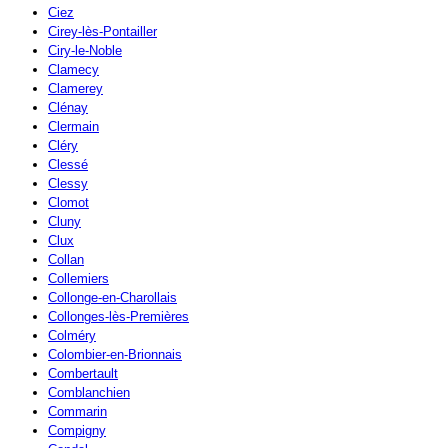
Ciez
Cirey-lès-Pontailler
Ciry-le-Noble
Clamecy
Clamerey
Clénay
Clermain
Cléry
Clessé
Clessy
Clomot
Cluny
Clux
Collan
Collemiers
Collonge-en-Charollais
Collonges-lès-Premières
Colméry
Colombier-en-Brionnais
Combertault
Comblanchien
Commarin
Compigny