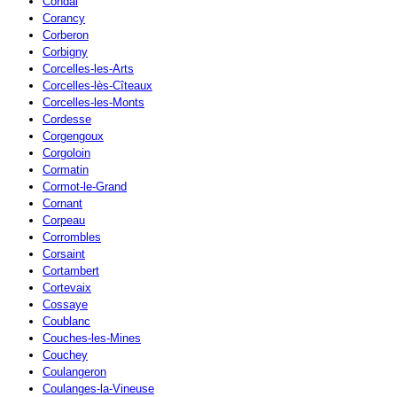
Condal
Corancy
Corberon
Corbigny
Corcelles-les-Arts
Corcelles-lès-Cîteaux
Corcelles-les-Monts
Cordesse
Corgengoux
Corgoloin
Cormatin
Cormot-le-Grand
Cornant
Corpeau
Corrombles
Corsaint
Cortambert
Cortevaix
Cossaye
Coublanc
Couches-les-Mines
Couchey
Coulangeron
Coulanges-la-Vineuse