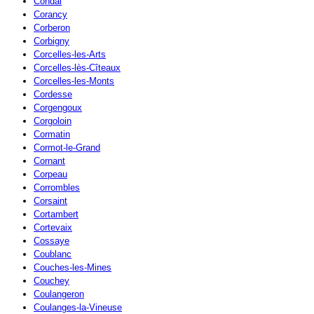
Condal
Corancy
Corberon
Corbigny
Corcelles-les-Arts
Corcelles-lès-Cîteaux
Corcelles-les-Monts
Cordesse
Corgengoux
Corgoloin
Cormatin
Cormot-le-Grand
Cornant
Corpeau
Corrombles
Corsaint
Cortambert
Cortevaix
Cossaye
Coublanc
Couches-les-Mines
Couchey
Coulangeron
Coulanges-la-Vineuse