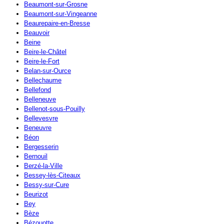
Beaumont-sur-Grosne
Beaumont-sur-Vingeanne
Beaurepaire-en-Bresse
Beauvoir
Beine
Beire-le-Châtel
Beire-le-Fort
Belan-sur-Ource
Bellechaume
Bellefond
Belleneuve
Bellenot-sous-Pouilly
Bellevesvre
Beneuvre
Béon
Bergesserin
Bernouil
Berzé-la-Ville
Bessey-lès-Citeaux
Bessy-sur-Cure
Beurizot
Bey
Bèze
Bézouotte