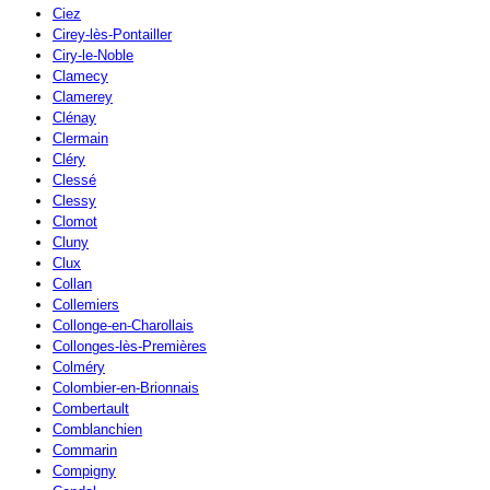
Ciez
Cirey-lès-Pontailler
Ciry-le-Noble
Clamecy
Clamerey
Clénay
Clermain
Cléry
Clessé
Clessy
Clomot
Cluny
Clux
Collan
Collemiers
Collonge-en-Charollais
Collonges-lès-Premières
Colméry
Colombier-en-Brionnais
Combertault
Comblanchien
Commarin
Compigny