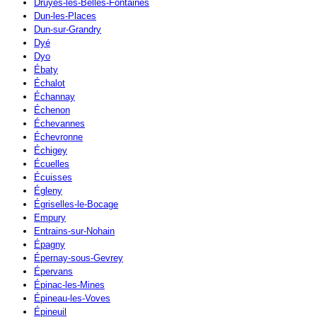
Druyes-les-Belles-Fontaines
Dun-les-Places
Dun-sur-Grandry
Dyé
Dyo
Ébaty
Échalot
Échannay
Échenon
Échevannes
Échevronne
Échigey
Écuelles
Écuisses
Égleny
Égriselles-le-Bocage
Empury
Entrains-sur-Nohain
Épagny
Épernay-sous-Gevrey
Épervans
Épinac-les-Mines
Épineau-les-Voves
Épineuil