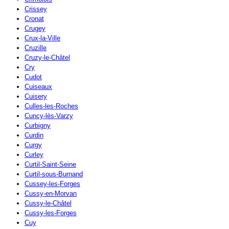
Crissey
Cronat
Crugey
Crux-la-Ville
Cruzille
Cruzy-le-Châtel
Cry
Cudot
Cuiseaux
Cuisery
Culles-les-Roches
Cuncy-lès-Varzy
Curbigny
Curdin
Curgy
Curley
Curtil-Saint-Seine
Curtil-sous-Burnand
Cussey-les-Forges
Cussy-en-Morvan
Cussy-le-Châtel
Cussy-les-Forges
Cuy