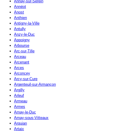
Annay-sur-Serein
Annéot
Anost
Anthien
Antigny-la-Ville
Antully
Anzy-le-Duc
Appoigny
Arbourse
Arc-sur-Tille
Arceau
Arcenant
Arces
Arconcey
Arcy-sur-Cure
Argenteuil-sur-Armançon
Argilly
Arleuf
Armeau
Armes
Arnay-le-Duc
Arnay-sous-Vitteaux
Arquian
Artaix