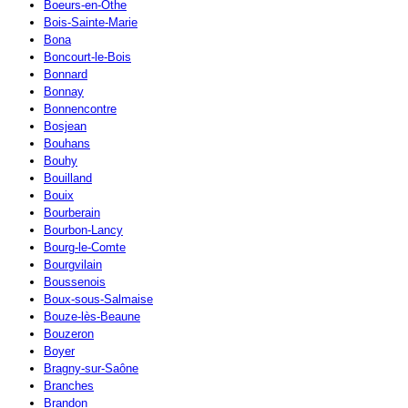
Boeurs-en-Othe
Bois-Sainte-Marie
Bona
Boncourt-le-Bois
Bonnard
Bonnay
Bonnencontre
Bosjean
Bouhans
Bouhy
Bouilland
Bouix
Bourberain
Bourbon-Lancy
Bourg-le-Comte
Bourgvilain
Boussenois
Boux-sous-Salmaise
Bouze-lès-Beaune
Bouzeron
Boyer
Bragny-sur-Saône
Branches
Brandon