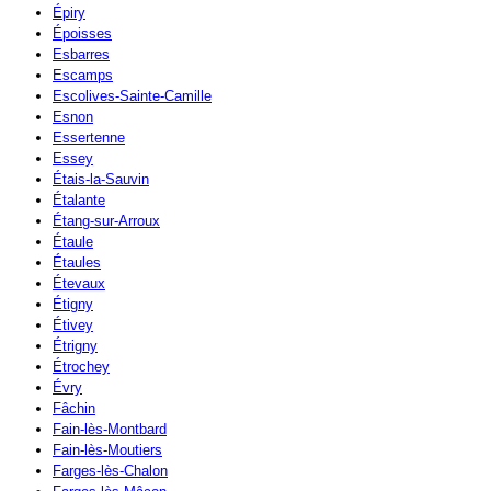
Épiry
Époisses
Esbarres
Escamps
Escolives-Sainte-Camille
Esnon
Essertenne
Essey
Étais-la-Sauvin
Étalante
Étang-sur-Arroux
Étaule
Étaules
Étevaux
Étigny
Étivey
Étrigny
Étrochey
Évry
Fâchin
Fain-lès-Montbard
Fain-lès-Moutiers
Farges-lès-Chalon