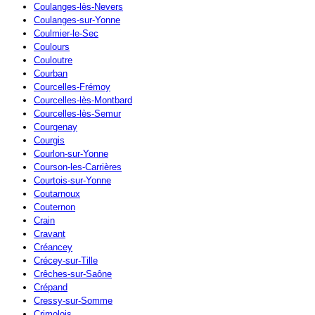
Coulanges-lès-Nevers
Coulanges-sur-Yonne
Coulmier-le-Sec
Coulours
Couloutre
Courban
Courcelles-Frémoy
Courcelles-lès-Montbard
Courcelles-lès-Semur
Courgenay
Courgis
Courlon-sur-Yonne
Courson-les-Carrières
Courtois-sur-Yonne
Coutarnoux
Couternon
Crain
Cravant
Créancey
Crécey-sur-Tille
Crêches-sur-Saône
Crépand
Cressy-sur-Somme
Crimolois