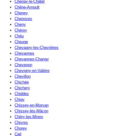
Chenay-le-Châtel
Chêne-Arnoult
Cheney
Chenoves
Cheny
Chéroy
Chéu
Cheuge
Chevagny-les-Chevrières
Chevannes
Chevannes-Changy
Chevenon
Chevigny-en-Valière
Chevillon
Chichée
Chichery
Chiddes
Chigy
Chissey-en-Morvan
Chissey-lès-Mâcon
Chitry-les-Mines
Chivres
Chorey
Ciel