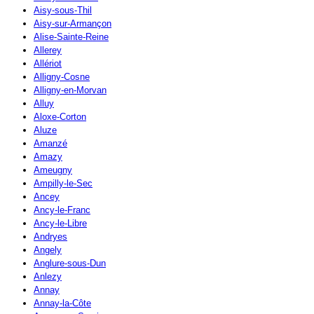
Aisy-sous-Thil
Aisy-sur-Armançon
Alise-Sainte-Reine
Allerey
Allériot
Alligny-Cosne
Alligny-en-Morvan
Alluy
Aloxe-Corton
Aluze
Amanzé
Amazy
Ameugny
Ampilly-le-Sec
Ancey
Ancy-le-Franc
Ancy-le-Libre
Andryes
Angely
Anglure-sous-Dun
Anlezy
Annay
Annay-la-Côte