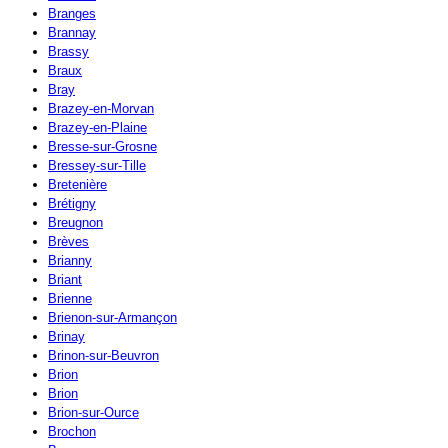
Branges
Brannay
Brassy
Braux
Bray
Brazey-en-Morvan
Brazey-en-Plaine
Bresse-sur-Grosne
Bressey-sur-Tille
Bretenière
Brétigny
Breugnon
Brèves
Brianny
Briant
Brienne
Brienon-sur-Armançon
Brinay
Brinon-sur-Beuvron
Brion
Brion
Brion-sur-Ource
Brochon