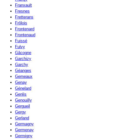
Franxault
Fresnes
Fretterans
Frôlois
Frontenard
Frontenaud
Fuissé
Fulvy
Gâcogne
Garchizy
Garchy
Géanges
Gemeaux
Genay
Génelard
Genlis
Genouilly
Gergueil
Gergy
Gerland
Germagny
Germenay
Germigny