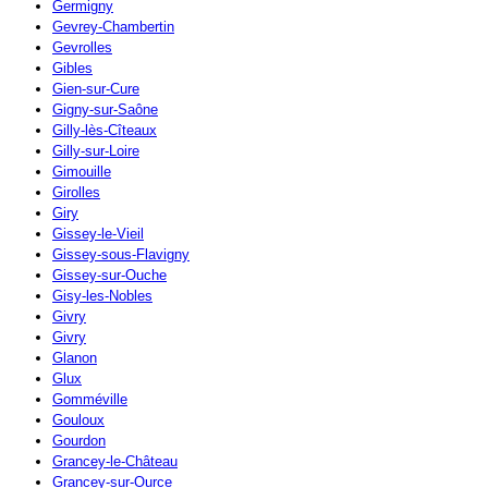
Germigny
Gevrey-Chambertin
Gevrolles
Gibles
Gien-sur-Cure
Gigny-sur-Saône
Gilly-lès-Cîteaux
Gilly-sur-Loire
Gimouille
Girolles
Giry
Gissey-le-Vieil
Gissey-sous-Flavigny
Gissey-sur-Ouche
Gisy-les-Nobles
Givry
Givry
Glanon
Glux
Gomméville
Gouloux
Gourdon
Grancey-le-Château
Grancey-sur-Ource