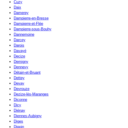
Cuzy
Daix
Damerey
Dampierre-en-Bresse
Dampierre-et-Flée
Dampierre-sous-Bouhy
Dannemoine
Darcey
Darois
Davayé
Decize
Demigny
Dennevy
Détain-et-Bruant
Dettey
Devay
Devrouze
Dezize-lès-Maranges
Diconne
Dicy
Diénay
Diennes-Aubigny
Diges
Digoin