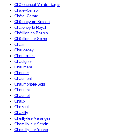
Châteauneuf-Val-de-Bargis
Châtel-Censoir
Châtel-Gérard
Châtenoy-en-Bresse
Châtenoy-le-Royal
Châtillon-en-Bazois
Châtillon-sur-Seine
Châtin
Chaudenay
Chauffailles
Chaulgnes
Chaumard
Chaume
Chaumont
Chaumont-le-Bois
Chaumot
Chaumot
Chaux
Chazeuil
Chazilly
Cheilly-lès-Maranges
Chemilly-sur-Serein
Chemilly-sur-Yonne