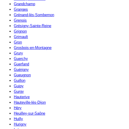
Grandchamp
Granges
Grénand-lès-Sombernon
Grenois
Grésigny-Sainte-Reine
Grignon
Grimault
Gron
Grosbois-en-Montagne
Grury
Guerchy
Guerfand
Guérigny
Gueugnon
Guillon
Guipy
Gurgy
Hauterive
Hauteville-lès-Dijon
Héry
Heuilley-sur-Saône
Huilly
Hurigny