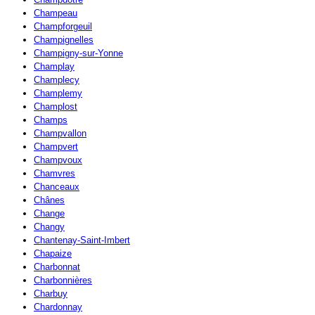
Champeau
Champforgeuil
Champignelles
Champigny-sur-Yonne
Champlay
Champlecy
Champlemy
Champlost
Champs
Champvallon
Champvert
Champvoux
Chamvres
Chanceaux
Chânes
Change
Changy
Chantenay-Saint-Imbert
Chapaize
Charbonnat
Charbonnières
Charbuy
Chardonnay