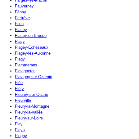
Farges-lès-Mâcon
Fauverney
Fénay
Fertrève
Fixin
Flacey
Flacey-en-Bresse
Flacy
Flagey-Échézeaux
Flagey-lès-Auxonne
Flagy
Flammerans
Flavignerot
Flavigny-sur-Ozerain
Flée
Fléty
Fleurey-sur-Ouche
Fleurville
Fleury-la-Montagne
Fleury-la-Vallée
Fleury-sur-Loire
Fley
Fleys
Flogny