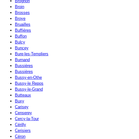
Brognon
Broin
Brosses
Broye
Bruailles
Buffières
Buffon
Bulcy
Buncey
Bure-les-Templiers
Burnand
Bussières
Bussières
Bussy-en-Othe
Bussy-le Repos
Bussy-le-Grand
Butteaux
Buxy
Carisey
Censerey
Cercy-la-Tour
Cérilly
Cerisiers
Céron