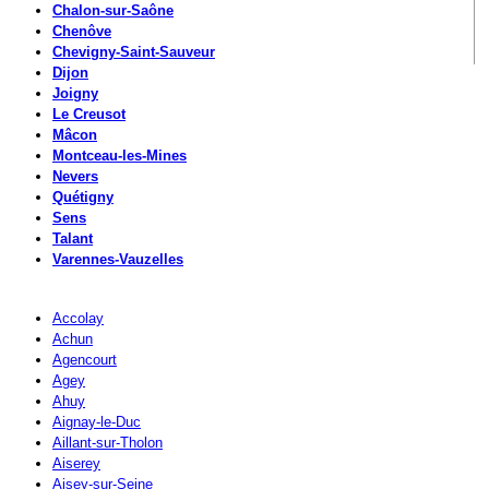
Chalon-sur-Saône
Chenôve
Chevigny-Saint-Sauveur
Dijon
Joigny
Le Creusot
Mâcon
Montceau-les-Mines
Nevers
Quétigny
Sens
Talant
Varennes-Vauzelles
Accolay
Achun
Agencourt
Agey
Ahuy
Aignay-le-Duc
Aillant-sur-Tholon
Aiserey
Aisey-sur-Seine