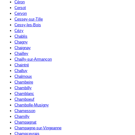
Céron
Cersot
Cervon
Cessey-sur-Tille
Cessy-les-Bois
Cézy
Chablis
Chagny
Chaignay
Chailley
Chailly-sur-Armançon
Chaintré
Challuy
Chalmoux
Chambeire
Chambilly
Chamblanc
Chamboeuf
Chambolle-Musigny
Chamesson
Chamilly
Champagnat
Champagne-sur-Vingeanne
Champcevrais