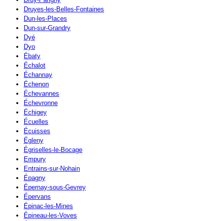
Druyes-les-Belles-Fontaines
Dun-les-Places
Dun-sur-Grandry
Dyé
Dyo
Ébaty
Échalot
Échannay
Échenon
Échevannes
Échevronne
Échigey
Écuelles
Écuisses
Égleny
Égriselles-le-Bocage
Empury
Entrains-sur-Nohain
Épagny
Épernay-sous-Gevrey
Épervans
Épinac-les-Mines
Épineau-les-Voves