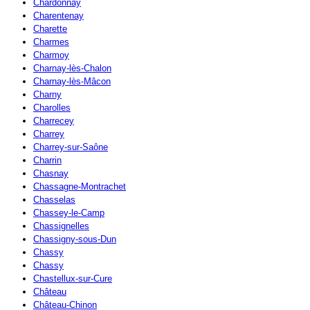
Chardonnay
Charentenay
Charette
Charmes
Charmoy
Charnay-lès-Chalon
Charnay-lès-Mâcon
Charny
Charolles
Charrecey
Charrey
Charrey-sur-Saône
Charrin
Chasnay
Chassagne-Montrachet
Chasselas
Chassey-le-Camp
Chassignelles
Chassigny-sous-Dun
Chassy
Chassy
Chastellux-sur-Cure
Château
Château-Chinon