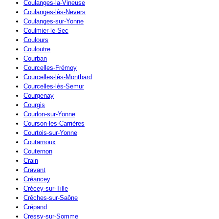
Coulanges-la-Vineuse
Coulanges-lès-Nevers
Coulanges-sur-Yonne
Coulmier-le-Sec
Coulours
Couloutre
Courban
Courcelles-Frémoy
Courcelles-lès-Montbard
Courcelles-lès-Semur
Courgenay
Courgis
Courlon-sur-Yonne
Courson-les-Carrières
Courtois-sur-Yonne
Coutarnoux
Couternon
Crain
Cravant
Créancey
Crécey-sur-Tille
Crêches-sur-Saône
Crépand
Cressy-sur-Somme