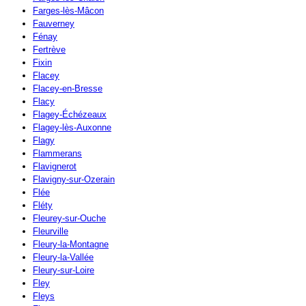
Farges-lès-Mâcon
Fauverney
Fénay
Fertrève
Fixin
Flacey
Flacey-en-Bresse
Flacy
Flagey-Échézeaux
Flagey-lès-Auxonne
Flagy
Flammerans
Flavignerot
Flavigny-sur-Ozerain
Flée
Fléty
Fleurey-sur-Ouche
Fleurville
Fleury-la-Montagne
Fleury-la-Vallée
Fleury-sur-Loire
Fley
Fleys