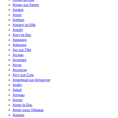
Annay-sur-Serein
Annéot
Anost
Anthien
Antigny-la-Ville
Antully
Anzy-le-Duc
Appoigny
Arbourse
Arc-sur-Tille
Arceau
Arcenant
Arces
Arconcey
Arcy-sur-Cure
Argenteuil-sur-Armançon
Argilly
Arleuf
Armeau
Armes
Arnay-le-Duc
Arnay-sous-Vitteaux
Arquian