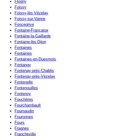
Flogny
Foissy
Foissy-lès-Vézelay
Foissy-sur-Vanne
Foncegrive
Fontaine-Française
Fontaine-la-Gaillarde
Fontaine-lès-Dijon
Fontaines
Fontaines
Fontaines-en-Duesmois
Fontangy
Fontenay-près-Chablis
Fontenay-près-Vézelay
Fontenelle
Fontenouilles
Fontenoy
Fouchères
Fourchambault
Fournaudin
Fouronnes
Fours
Fragnes
Francheville