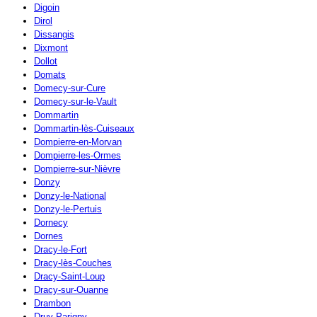
Digoin
Dirol
Dissangis
Dixmont
Dollot
Domats
Domecy-sur-Cure
Domecy-sur-le-Vault
Dommartin
Dommartin-lès-Cuiseaux
Dompierre-en-Morvan
Dompierre-les-Ormes
Dompierre-sur-Nièvre
Donzy
Donzy-le-National
Donzy-le-Pertuis
Dornecy
Dornes
Dracy-le-Fort
Dracy-lès-Couches
Dracy-Saint-Loup
Dracy-sur-Ouanne
Drambon
Druy-Parigny