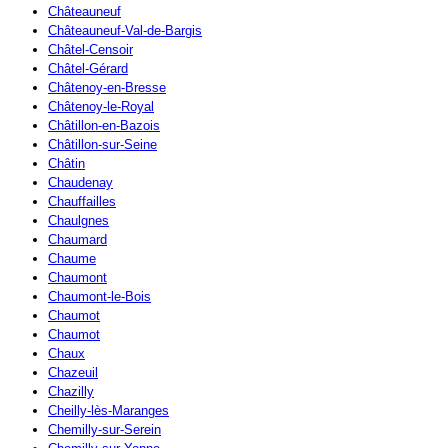
Châteauneuf
Châteauneuf-Val-de-Bargis
Châtel-Censoir
Châtel-Gérard
Châtenoy-en-Bresse
Châtenoy-le-Royal
Châtillon-en-Bazois
Châtillon-sur-Seine
Châtin
Chaudenay
Chauffailles
Chaulgnes
Chaumard
Chaume
Chaumont
Chaumont-le-Bois
Chaumot
Chaumot
Chaux
Chazeuil
Chazilly
Cheilly-lès-Maranges
Chemilly-sur-Serein