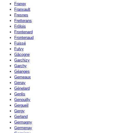
Frangy
Franxault
Fresnes
Fretterans
Frôlois
Frontenard
Frontenaud
Fuissé
Fulvy
Gâcogne
Garchizy
Garchy
Géanges
Gemeaux
Genay
Génelard
Genlis
Genouilly
Gergueil
Gergy
Gerland
Germagny
Germenay