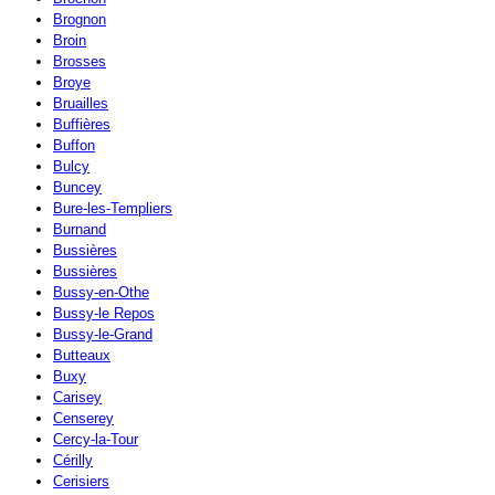
Brognon
Broin
Brosses
Broye
Bruailles
Buffières
Buffon
Bulcy
Buncey
Bure-les-Templiers
Burnand
Bussières
Bussières
Bussy-en-Othe
Bussy-le Repos
Bussy-le-Grand
Butteaux
Buxy
Carisey
Censerey
Cercy-la-Tour
Cérilly
Cerisiers