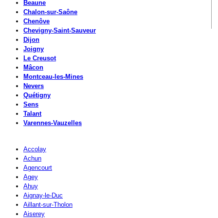
Beaune
Chalon-sur-Saône
Chenôve
Chevigny-Saint-Sauveur
Dijon
Joigny
Le Creusot
Mâcon
Montceau-les-Mines
Nevers
Quétigny
Sens
Talant
Varennes-Vauzelles
Accolay
Achun
Agencourt
Agey
Ahuy
Aignay-le-Duc
Aillant-sur-Tholon
Aiserey