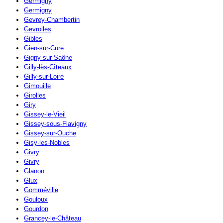
Germigny
Germigny
Gevrey-Chambertin
Gevrolles
Gibles
Gien-sur-Cure
Gigny-sur-Saône
Gilly-lès-Cîteaux
Gilly-sur-Loire
Gimouille
Girolles
Giry
Gissey-le-Vieil
Gissey-sous-Flavigny
Gissey-sur-Ouche
Gisy-les-Nobles
Givry
Givry
Glanon
Glux
Gomméville
Gouloux
Gourdon
Grancey-le-Château