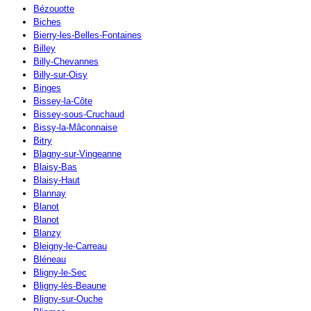
Bézouotte
Biches
Bierry-les-Belles-Fontaines
Billey
Billy-Chevannes
Billy-sur-Oisy
Binges
Bissey-la-Côte
Bissey-sous-Cruchaud
Bissy-la-Mâconnaise
Bitry
Blagny-sur-Vingeanne
Blaisy-Bas
Blaisy-Haut
Blannay
Blanot
Blanot
Blanzy
Bleigny-le-Carreau
Bléneau
Bligny-le-Sec
Bligny-lès-Beaune
Bligny-sur-Ouche