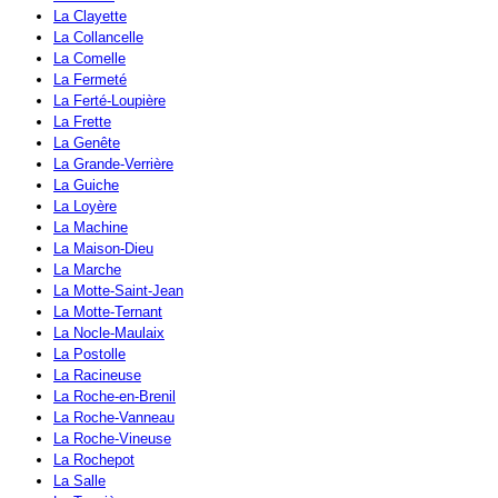
La Clayette
La Collancelle
La Comelle
La Fermeté
La Ferté-Loupière
La Frette
La Genête
La Grande-Verrière
La Guiche
La Loyère
La Machine
La Maison-Dieu
La Marche
La Motte-Saint-Jean
La Motte-Ternant
La Nocle-Maulaix
La Postolle
La Racineuse
La Roche-en-Brenil
La Roche-Vanneau
La Roche-Vineuse
La Rochepot
La Salle