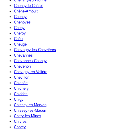
Chemilly-sur-Yonne
Chenay-le-Châtel
Chêne-Arnoult
Cheney
Chenoves
Cheny
Chéroy
Chéu
Cheuge
Chevagny-les-Chevrières
Chevannes
Chevannes-Changy
Chevenon
Chevigny-en-Valière
Chevillon
Chichée
Chichery
Chiddes
Chigy
Chissey-en-Morvan
Chissey-lès-Mâcon
Chitry-les-Mines
Chivres
Chorey