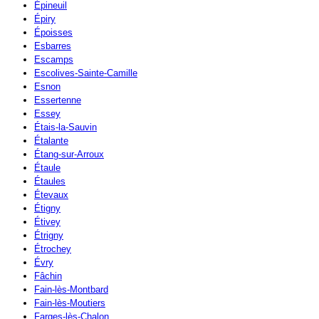
Épineuil
Épiry
Époisses
Esbarres
Escamps
Escolives-Sainte-Camille
Esnon
Essertenne
Essey
Étais-la-Sauvin
Étalante
Étang-sur-Arroux
Étaule
Étaules
Étevaux
Étigny
Étivey
Étrigny
Étrochey
Évry
Fâchin
Fain-lès-Montbard
Fain-lès-Moutiers
Farges-lès-Chalon