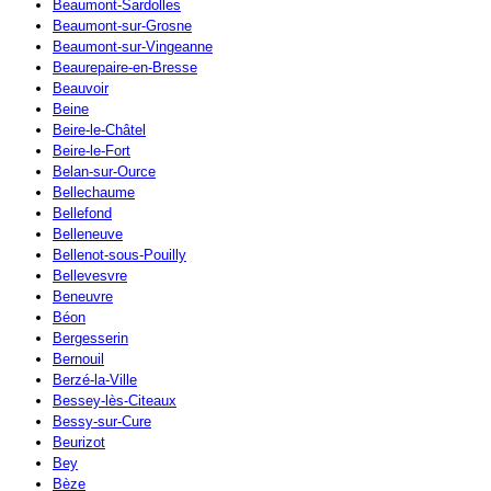
Beaumont-Sardolles
Beaumont-sur-Grosne
Beaumont-sur-Vingeanne
Beaurepaire-en-Bresse
Beauvoir
Beine
Beire-le-Châtel
Beire-le-Fort
Belan-sur-Ource
Bellechaume
Bellefond
Belleneuve
Bellenot-sous-Pouilly
Bellevesvre
Beneuvre
Béon
Bergesserin
Bernouil
Berzé-la-Ville
Bessey-lès-Citeaux
Bessy-sur-Cure
Beurizot
Bey
Bèze