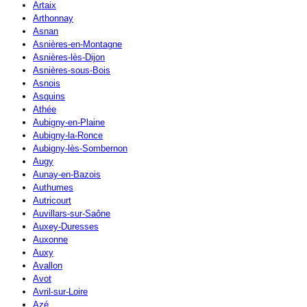
Artaix
Arthonnay
Asnan
Asnières-en-Montagne
Asnières-lès-Dijon
Asnières-sous-Bois
Asnois
Asquins
Athée
Aubigny-en-Plaine
Aubigny-la-Ronce
Aubigny-lès-Sombernon
Augy
Aunay-en-Bazois
Authumes
Autricourt
Auvillars-sur-Saône
Auxey-Duresses
Auxonne
Auxy
Avallon
Avot
Avril-sur-Loire
Azé