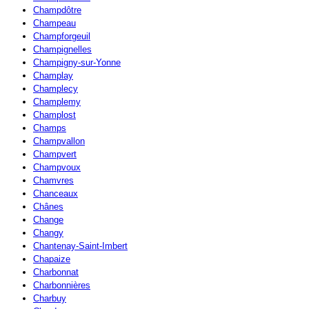
Champdôtre
Champeau
Champforgeuil
Champignelles
Champigny-sur-Yonne
Champlay
Champlecy
Champlemy
Champlost
Champs
Champvallon
Champvert
Champvoux
Chamvres
Chanceaux
Chânes
Change
Changy
Chantenay-Saint-Imbert
Chapaize
Charbonnat
Charbonnières
Charbuy