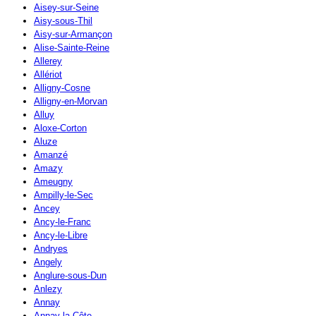
Aisey-sur-Seine
Aisy-sous-Thil
Aisy-sur-Armançon
Alise-Sainte-Reine
Allerey
Allériot
Alligny-Cosne
Alligny-en-Morvan
Alluy
Aloxe-Corton
Aluze
Amanzé
Amazy
Ameugny
Ampilly-le-Sec
Ancey
Ancy-le-Franc
Ancy-le-Libre
Andryes
Angely
Anglure-sous-Dun
Anlezy
Annay
Annay-la-Côte