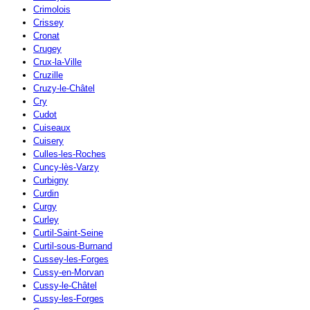
Crimolois
Crissey
Cronat
Crugey
Crux-la-Ville
Cruzille
Cruzy-le-Châtel
Cry
Cudot
Cuiseaux
Cuisery
Culles-les-Roches
Cuncy-lès-Varzy
Curbigny
Curdin
Curgy
Curley
Curtil-Saint-Seine
Curtil-sous-Burnand
Cussey-les-Forges
Cussy-en-Morvan
Cussy-le-Châtel
Cussy-les-Forges