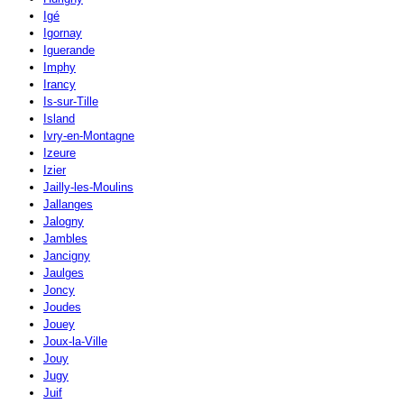
Igé
Igornay
Iguerande
Imphy
Irancy
Is-sur-Tille
Island
Ivry-en-Montagne
Izeure
Izier
Jailly-les-Moulins
Jallanges
Jalogny
Jambles
Jancigny
Jaulges
Joncy
Joudes
Jouey
Joux-la-Ville
Jouy
Jugy
Juif