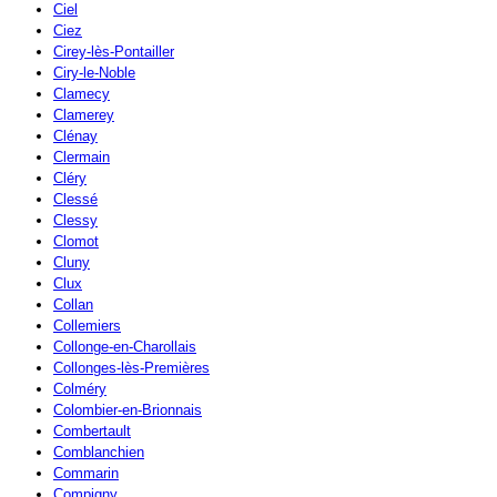
Ciel
Ciez
Cirey-lès-Pontailler
Ciry-le-Noble
Clamecy
Clamerey
Clénay
Clermain
Cléry
Clessé
Clessy
Clomot
Cluny
Clux
Collan
Collemiers
Collonge-en-Charollais
Collonges-lès-Premières
Colméry
Colombier-en-Brionnais
Combertault
Comblanchien
Commarin
Compigny