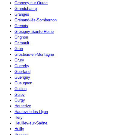
Grancey-sur-Ource
Grandchamp
Granges
Grénand-lès-Sombernon
Grenois
Grésigny-Sainte-Reine
Grignon
Grimault
Gron
Grosbois-en-Montagne
Grury
Guerchy
Guerfand
Guérigny
Gueugnon
Guillon
Guipy
Gurgy
Hauterive
Hauteville-lès-Dijon
Héry
Heuilley-sur-Saône
Huilly
Hurigny