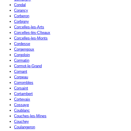
Condal
Corancy
Corberon
Corbigny
Corcelles-les-Arts
Corcelles-lès-Cîteaux
Corcelles-les-Monts
Cordesse
Corgengoux
Corgoloin
Cormatin
Cormot-le-Grand
Cornant
Corpeau
Corrombles
Corsaint
Cortambert
Cortevaix
Cossaye
Coublanc
Couches-les-Mines
Couchey
Coulangeron