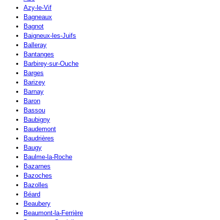
Azy-le-Vif
Bagneaux
Bagnot
Baigneux-les-Juifs
Balleray
Bantanges
Barbirey-sur-Ouche
Barges
Barizey
Barnay
Baron
Bassou
Baubigny
Baudemont
Baudrières
Baugy
Baulme-la-Roche
Bazarnes
Bazoches
Bazolles
Béard
Beaubery
Beaumont-la-Ferrière