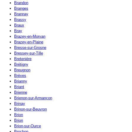
Brandon
Branges
Brannay
Brassy
Braux
Bray
Brazey-en-Morvan
Brazey-en-Plaine
Bresse-sur-Grosne
Bressey-sur-Tille
Bretenière
Brétigny
Breugnon
Brèves
Brianny
Briant
Brienne
Brienon-sur-Armançon
Brinay
Brinon-sur-Beuvron
Brion
Brion
Brion-sur-Ource
Brochon