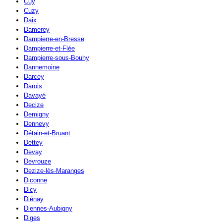
Cuy
Cuzy
Daix
Damerey
Dampierre-en-Bresse
Dampierre-et-Flée
Dampierre-sous-Bouhy
Dannemoine
Darcey
Darois
Davayé
Decize
Demigny
Dennevy
Détain-et-Bruant
Dettey
Devay
Devrouze
Dezize-lès-Maranges
Diconne
Dicy
Diénay
Diennes-Aubigny
Diges