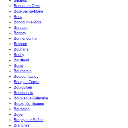
Blismes
Boeurs-en-Othe
Bois-Sainte-Marie
Bona
Boncourt-le-Bois
Bonnard
Bonnay
Bonnencontre
Bosjean
Bouhans
Bouhy
Bouilland
Bouix
Bourberain
Bourbon-Lancy
Bourg-le-Comte
Bourgvilain
Boussenois
Boux-sous-Salmaise
Bouze-lès-Beaune
Bouzeron
Boyer
Bragny-sur-Saône
Branches