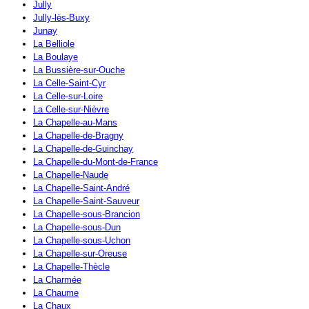
Jully
Jully-lès-Buxy
Junay
La Belliole
La Boulaye
La Bussière-sur-Ouche
La Celle-Saint-Cyr
La Celle-sur-Loire
La Celle-sur-Nièvre
La Chapelle-au-Mans
La Chapelle-de-Bragny
La Chapelle-de-Guinchay
La Chapelle-du-Mont-de-France
La Chapelle-Naude
La Chapelle-Saint-André
La Chapelle-Saint-Sauveur
La Chapelle-sous-Brancion
La Chapelle-sous-Dun
La Chapelle-sous-Uchon
La Chapelle-sur-Oreuse
La Chapelle-Thècle
La Charmée
La Chaume
La Chaux