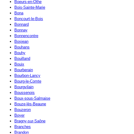
Boeurs-en-Othe
Bois-Sainte-Marie
Bona
Boncourt-le-Bois
Bonnard
Bonnay
Bonnencontre
Bosjean
Bouhans
Bouhy
Bouilland
Bouix
Bourberain
Bourbon-Lancy
Bourg-le-Comte
Bourgvilain
Boussenois
Boux-sous-Salmaise
Bouze-lès-Beaune
Bouzeron
Boyer
Bragny-sur-Saône
Branches
Brandon