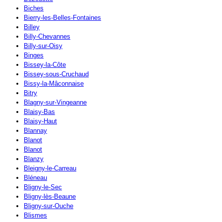
Biches
Bierry-les-Belles-Fontaines
Billey
Billy-Chevannes
Billy-sur-Oisy
Binges
Bissey-la-Côte
Bissey-sous-Cruchaud
Bissy-la-Mâconnaise
Bitry
Blagny-sur-Vingeanne
Blaisy-Bas
Blaisy-Haut
Blannay
Blanot
Blanot
Blanzy
Bleigny-le-Carreau
Bléneau
Bligny-le-Sec
Bligny-lès-Beaune
Bligny-sur-Ouche
Blismes