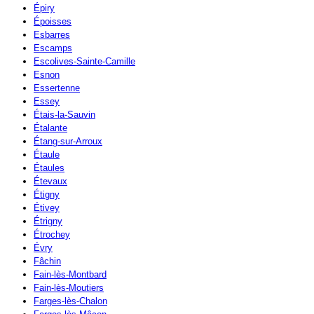
Épiry
Époisses
Esbarres
Escamps
Escolives-Sainte-Camille
Esnon
Essertenne
Essey
Étais-la-Sauvin
Étalante
Étang-sur-Arroux
Étaule
Étaules
Étevaux
Étigny
Étivey
Étrigny
Étrochey
Évry
Fâchin
Fain-lès-Montbard
Fain-lès-Moutiers
Farges-lès-Chalon