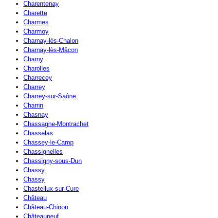
Charentenay
Charette
Charmes
Charmoy
Charnay-lès-Chalon
Charnay-lès-Mâcon
Charny
Charolles
Charrecey
Charrey
Charrey-sur-Saône
Charrin
Chasnay
Chassagne-Montrachet
Chasselas
Chassey-le-Camp
Chassignelles
Chassigny-sous-Dun
Chassy
Chassy
Chastellux-sur-Cure
Château
Château-Chinon
Châteauneuf