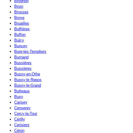
Brognon
Broin
Brosses
Broye
Bruailles
Buffières
Buffon
Bulcy
Buncey
Bure-les-Templiers
Burnand
Bussières
Bussières
Bussy-en-Othe
Bussy-le Repos
Bussy-le-Grand
Butteaux
Buxy
Carisey
Censerey
Cercy-la-Tour
Cérilly
Cerisiers
Céron