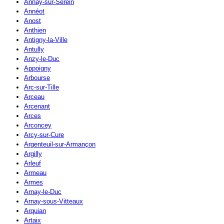
Annay-sur-Serein
Annéot
Anost
Anthien
Antigny-la-Ville
Antully
Anzy-le-Duc
Appoigny
Arbourse
Arc-sur-Tille
Arceau
Arcenant
Arces
Arconcey
Arcy-sur-Cure
Argenteuil-sur-Armançon
Argilly
Arleuf
Armeau
Armes
Arnay-le-Duc
Arnay-sous-Vitteaux
Arquian
Artaix