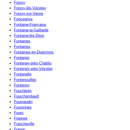
Foissy
Foissy-lès-Vézelay
Foissy-sur-Vanne
Foncegrive
Fontaine-Française
Fontaine-la-Gaillarde
Fontaine-lès-Dijon
Fontaines
Fontaines
Fontaines-en-Duesmois
Fontangy
Fontenay-près-Chablis
Fontenay-près-Vézelay
Fontenelle
Fontenouilles
Fontenoy
Fouchères
Fourchambault
Fournaudin
Fouronnes
Fours
Fragnes
Francheville
Frangy