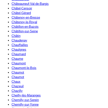
Châteauneuf-Val-de-Bargis
Châtel-Censoir
Châtel-Gérard
Châtenoy-en-Bresse
Châtenoy-le-Royal
Châtillon-en-Bazois
Châtillon-sur-Seine
Châtin
Chaudenay
Chauffailles
Chaulgnes
Chaumard
Chaume
Chaumont
Chaumont-le-Bois
Chaumot
Chaumot
Chaux
Chazeuil
Chazilly
Cheilly-lès-Maranges
Chemilly-sur-Serein
Chemilly-sur-Yonne