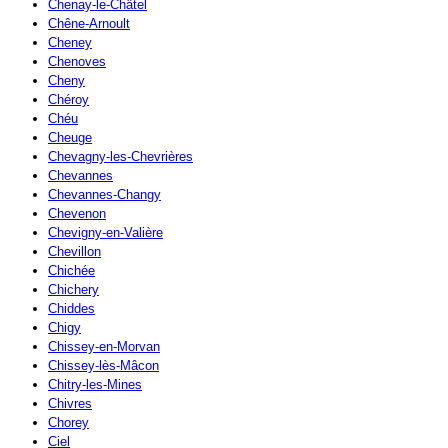
Chenay-le-Châtel
Chêne-Arnoult
Cheney
Chenoves
Cheny
Chéroy
Chéu
Cheuge
Chevagny-les-Chevrières
Chevannes
Chevannes-Changy
Chevenon
Chevigny-en-Valière
Chevillon
Chichée
Chichery
Chiddes
Chigy
Chissey-en-Morvan
Chissey-lès-Mâcon
Chitry-les-Mines
Chivres
Chorey
Ciel