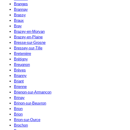
Branges
Brannay
Brassy
Braux
Bray
Brazey-en-Morvan
Brazey-en-Plaine
Bresse-sur-Grosne
Bressey-sur-Tille
Bretenière
Brétigny
Breugnon
Brèves
Brianny
Briant
Brienne
Brienon-sur-Armançon
Brinay
Brinon-sur-Beuvron
Brion
Brion
Brion-sur-Ource
Brochon