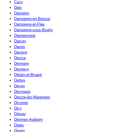
Cuzy
Daix
Damerey
Dampierre-en-Bresse
Dampierre-et-Flée
Dampierre-sous-Bouhy
Dannemoine
Darcey
Darois
Davayé
Decize
Demigny
Dennevy
Détain-et-Bruant
Dettey
Devay
Devrouze
Dezize-lès-Maranges
Diconne
Dicy
Diénay
Diennes-Aubigny
Diges
Digoin