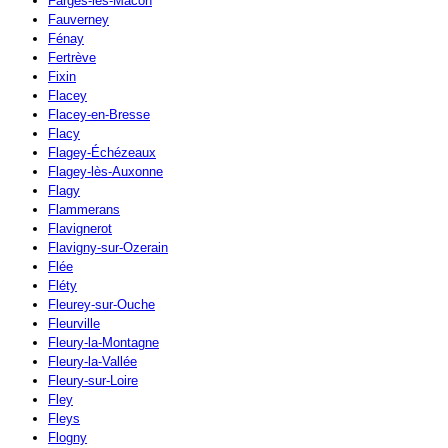
Farges-lès-Mâcon
Fauverney
Fénay
Fertrève
Fixin
Flacey
Flacey-en-Bresse
Flacy
Flagey-Échézeaux
Flagey-lès-Auxonne
Flagy
Flammerans
Flavignerot
Flavigny-sur-Ozerain
Flée
Fléty
Fleurey-sur-Ouche
Fleurville
Fleury-la-Montagne
Fleury-la-Vallée
Fleury-sur-Loire
Fley
Fleys
Flogny