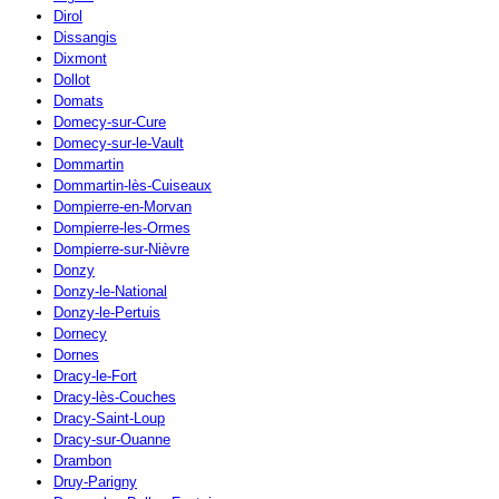
Dirol
Dissangis
Dixmont
Dollot
Domats
Domecy-sur-Cure
Domecy-sur-le-Vault
Dommartin
Dommartin-lès-Cuiseaux
Dompierre-en-Morvan
Dompierre-les-Ormes
Dompierre-sur-Nièvre
Donzy
Donzy-le-National
Donzy-le-Pertuis
Dornecy
Dornes
Dracy-le-Fort
Dracy-lès-Couches
Dracy-Saint-Loup
Dracy-sur-Ouanne
Drambon
Druy-Parigny