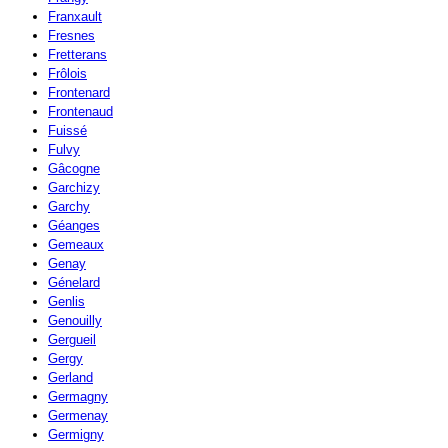
Franxault
Fresnes
Fretterans
Frôlois
Frontenard
Frontenaud
Fuissé
Fulvy
Gâcogne
Garchizy
Garchy
Géanges
Gemeaux
Genay
Génelard
Genlis
Genouilly
Gergueil
Gergy
Gerland
Germagny
Germenay
Germigny