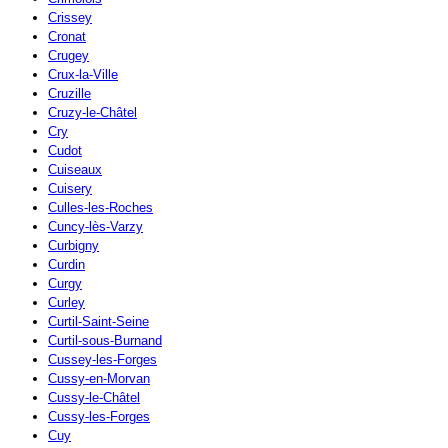
Crissey
Cronat
Crugey
Crux-la-Ville
Cruzille
Cruzy-le-Châtel
Cry
Cudot
Cuiseaux
Cuisery
Culles-les-Roches
Cuncy-lès-Varzy
Curbigny
Curdin
Curgy
Curley
Curtil-Saint-Seine
Curtil-sous-Burnand
Cussey-les-Forges
Cussy-en-Morvan
Cussy-le-Châtel
Cussy-les-Forges
Cuy