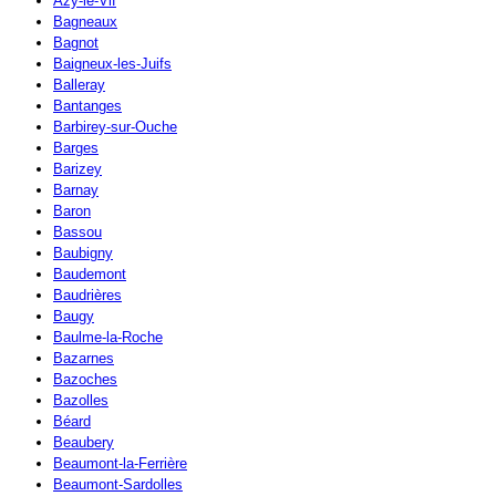
Azy-le-Vif
Bagneaux
Bagnot
Baigneux-les-Juifs
Balleray
Bantanges
Barbirey-sur-Ouche
Barges
Barizey
Barnay
Baron
Bassou
Baubigny
Baudemont
Baudrières
Baugy
Baulme-la-Roche
Bazarnes
Bazoches
Bazolles
Béard
Beaubery
Beaumont-la-Ferrière
Beaumont-Sardolles