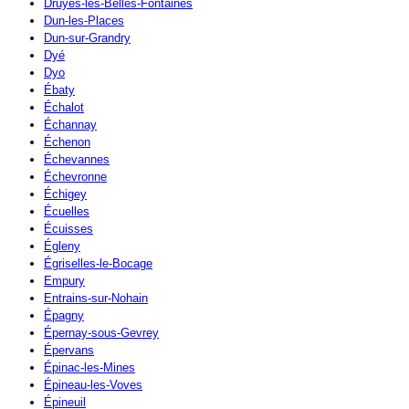
Druyes-les-Belles-Fontaines
Dun-les-Places
Dun-sur-Grandry
Dyé
Dyo
Ébaty
Échalot
Échannay
Échenon
Échevannes
Échevronne
Échigey
Écuelles
Écuisses
Égleny
Égriselles-le-Bocage
Empury
Entrains-sur-Nohain
Épagny
Épernay-sous-Gevrey
Épervans
Épinac-les-Mines
Épineau-les-Voves
Épineuil