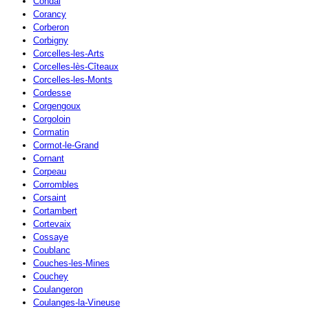
Condal
Corancy
Corberon
Corbigny
Corcelles-les-Arts
Corcelles-lès-Cîteaux
Corcelles-les-Monts
Cordesse
Corgengoux
Corgoloin
Cormatin
Cormot-le-Grand
Cornant
Corpeau
Corrombles
Corsaint
Cortambert
Cortevaix
Cossaye
Coublanc
Couches-les-Mines
Couchey
Coulangeron
Coulanges-la-Vineuse