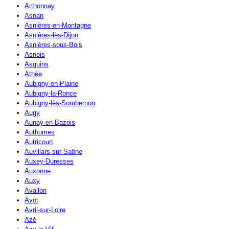
Arthonnay
Asnan
Asnières-en-Montagne
Asnières-lès-Dijon
Asnières-sous-Bois
Asnois
Asquins
Athée
Aubigny-en-Plaine
Aubigny-la-Ronce
Aubigny-lès-Sombernon
Augy
Aunay-en-Bazois
Authumes
Autricourt
Auvillars-sur-Saône
Auxey-Duresses
Auxonne
Auxy
Avallon
Avot
Avril-sur-Loire
Azé