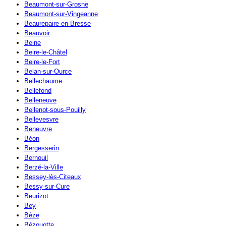
Beaumont-sur-Grosne
Beaumont-sur-Vingeanne
Beaurepaire-en-Bresse
Beauvoir
Beine
Beire-le-Châtel
Beire-le-Fort
Belan-sur-Ource
Bellechaume
Bellefond
Belleneuve
Bellenot-sous-Pouilly
Bellevesvre
Beneuvre
Béon
Bergesserin
Bernouil
Berzé-la-Ville
Bessey-lès-Citeaux
Bessy-sur-Cure
Beurizot
Bey
Bèze
Bézouotte