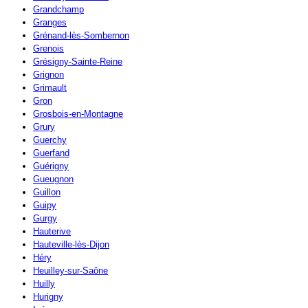
Grandchamp
Granges
Grénand-lès-Sombernon
Grenois
Grésigny-Sainte-Reine
Grignon
Grimault
Gron
Grosbois-en-Montagne
Grury
Guerchy
Guerfand
Guérigny
Gueugnon
Guillon
Guipy
Gurgy
Hauterive
Hauteville-lès-Dijon
Héry
Heuilley-sur-Saône
Huilly
Hurigny