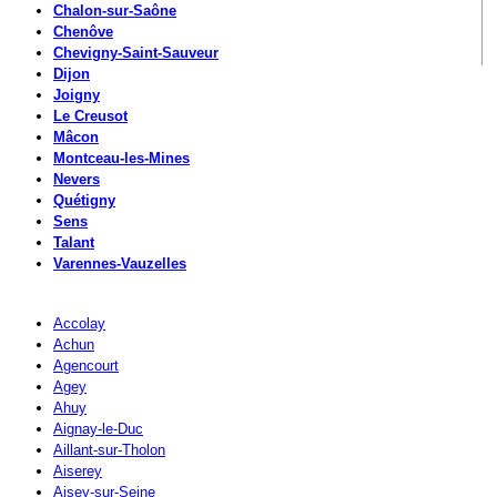
Chalon-sur-Saône
Chenôve
Chevigny-Saint-Sauveur
Dijon
Joigny
Le Creusot
Mâcon
Montceau-les-Mines
Nevers
Quétigny
Sens
Talant
Varennes-Vauzelles
Accolay
Achun
Agencourt
Agey
Ahuy
Aignay-le-Duc
Aillant-sur-Tholon
Aiserey
Aisey-sur-Seine