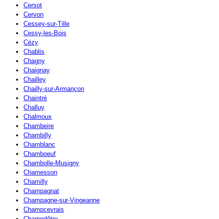
Cersot
Cervon
Cessey-sur-Tille
Cessy-les-Bois
Cézy
Chablis
Chagny
Chaignay
Chailley
Chailly-sur-Armançon
Chaintré
Challuy
Chalmoux
Chambeire
Chambilly
Chamblanc
Chamboeuf
Chambolle-Musigny
Chamesson
Chamilly
Champagnat
Champagne-sur-Vingeanne
Champcevrais
Champdôtre