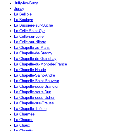
Jully-lès-Buxy
Junay
La Belliole
La Boulaye
La Bussière-sur-Ouche
La Celle-Saint-Cyr
La Celle-sur-Loire
La Celle-sur-Nièvre
La Chapelle-au-Mans
La Chapelle-de-Bragny
La Chapelle-de-Guinchay
La Chapelle-du-Mont-de-France
La Chapelle-Naude
La Chapelle-Saint-André
La Chapelle-Saint-Sauveur
La Chapelle-sous-Brancion
La Chapelle-sous-Dun
La Chapelle-sous-Uchon
La Chapelle-sur-Oreuse
La Chapelle-Thècle
La Charmée
La Chaume
La Chaux
La Clayette