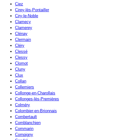
Ciez
Cirey-lès-Pontailler
Ciry-le-Noble
Clamecy
Clamerey
Clénay
Clermain
Cléry
Clessé
Clessy
Clomot
Cluny
Clux
Collan
Collemiers
Collonge-en-Charollais
Collonges-lès-Premières
Colméry
Colombier-en-Brionnais
Combertault
Comblanchien
Commarin
Compigny