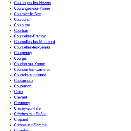
Coulanges-lès-Nevers
Coulanges-sur-Yonne
Coulmier-le-Sec
Coulours
Couloutre
Courban
Courcelles-Frémoy
Courcelles-lès-Montbard
Courcelles-lès-Semur
Courgenay
Courgis
Courlon-sur-Yonne
Courson-les-Carrières
Courtois-sur-Yonne
Coutarnoux
Couternon
Crain
Cravant
Créancey
Crécey-sur-Tille
Crêches-sur-Saône
Crépand
Cressy-sur-Somme
Crimolois