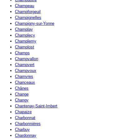
Champeau
Champforgeuil
Champignelles
Champigny-sur-Yonne
Champlay
Champlecy
Champlemy
Champlost
Champs
Champvallon
Champvert
Champvoux
Chamvres
Chanceaux
Chânes
Change
Changy
Chantenay-Saint-Imbert
Chapaize
Charbonnat
Charbonnières
Charbuy
Chardonnay