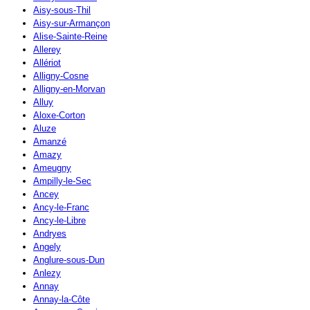
Aisy-sous-Thil
Aisy-sur-Armançon
Alise-Sainte-Reine
Allerey
Allériot
Alligny-Cosne
Alligny-en-Morvan
Alluy
Aloxe-Corton
Aluze
Amanzé
Amazy
Ameugny
Ampilly-le-Sec
Ancey
Ancy-le-Franc
Ancy-le-Libre
Andryes
Angely
Anglure-sous-Dun
Anlezy
Annay
Annay-la-Côte