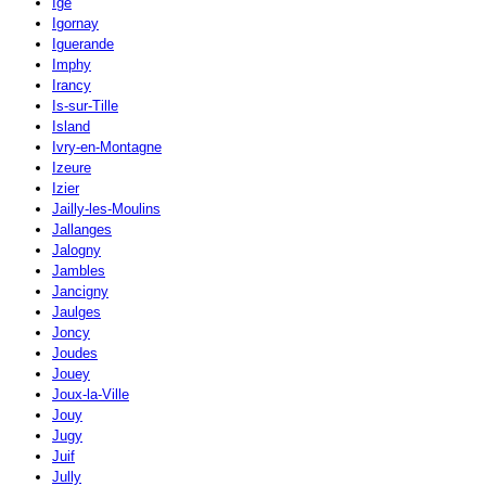
Igé
Igornay
Iguerande
Imphy
Irancy
Is-sur-Tille
Island
Ivry-en-Montagne
Izeure
Izier
Jailly-les-Moulins
Jallanges
Jalogny
Jambles
Jancigny
Jaulges
Joncy
Joudes
Jouey
Joux-la-Ville
Jouy
Jugy
Juif
Jully