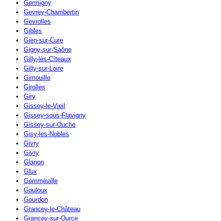
Germigny
Gevrey-Chambertin
Gevrolles
Gibles
Gien-sur-Cure
Gigny-sur-Saône
Gilly-lès-Cîteaux
Gilly-sur-Loire
Gimouille
Girolles
Giry
Gissey-le-Vieil
Gissey-sous-Flavigny
Gissey-sur-Ouche
Gisy-les-Nobles
Givry
Givry
Glanon
Glux
Gomméville
Gouloux
Gourdon
Grancey-le-Château
Grancey-sur-Ource