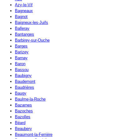
Azy-le-Vif
Bagneaux
Bagnot
Baigneux-les-Juifs
Balleray
Bantanges
Barbirey-sur-Ouche
Barges
Barizey
Barnay
Baron
Bassou
Baubigny
Baudemont
Baudrières
Baugy
Baulme-la-Roche
Bazarnes
Bazoches
Bazolles
Béard
Beaubery
Beaumont-la-Ferrière