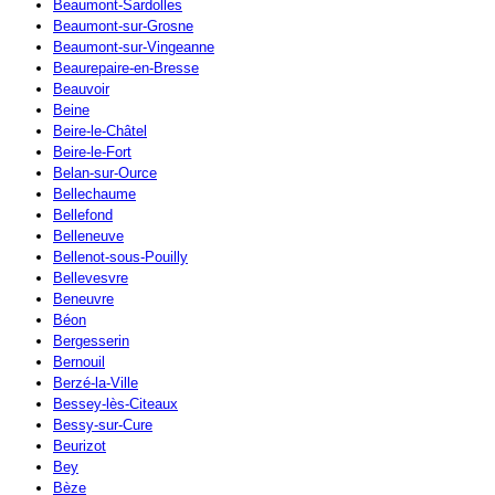
Beaumont-Sardolles
Beaumont-sur-Grosne
Beaumont-sur-Vingeanne
Beaurepaire-en-Bresse
Beauvoir
Beine
Beire-le-Châtel
Beire-le-Fort
Belan-sur-Ource
Bellechaume
Bellefond
Belleneuve
Bellenot-sous-Pouilly
Bellevesvre
Beneuvre
Béon
Bergesserin
Bernouil
Berzé-la-Ville
Bessey-lès-Citeaux
Bessy-sur-Cure
Beurizot
Bey
Bèze