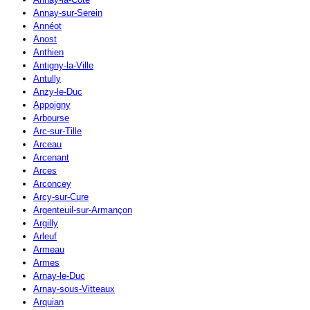
Annay-sur-Serein
Annéot
Anost
Anthien
Antigny-la-Ville
Antully
Anzy-le-Duc
Appoigny
Arbourse
Arc-sur-Tille
Arceau
Arcenant
Arces
Arconcey
Arcy-sur-Cure
Argenteuil-sur-Armançon
Argilly
Arleuf
Armeau
Armes
Arnay-le-Duc
Arnay-sous-Vitteaux
Arquian