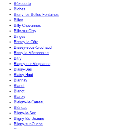
Bézouotte
Biches
Bierry-les-Belles-Fontaines
Billey
Billy-Chevannes
Billy-sur-Oisy
Binges
Bissey-la-Côte
Bissey-sous-Cruchaud
Bissy-la-Mâconnaise
Bitry
Blagny-sur-Vingeanne
Blaisy-Bas
Blaisy-Haut
Blannay
Blanot
Blanot
Blanzy
Bleigny-le-Carreau
Bléneau
Bligny-le-Sec
Bligny-lès-Beaune
Bligny-sur-Ouche