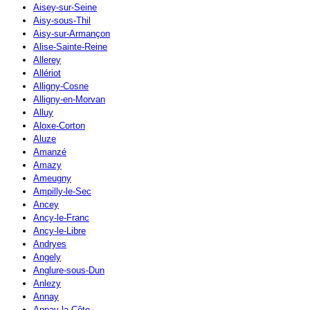
Aisey-sur-Seine
Aisy-sous-Thil
Aisy-sur-Armançon
Alise-Sainte-Reine
Allerey
Allériot
Alligny-Cosne
Alligny-en-Morvan
Alluy
Aloxe-Corton
Aluze
Amanzé
Amazy
Ameugny
Ampilly-le-Sec
Ancey
Ancy-le-Franc
Ancy-le-Libre
Andryes
Angely
Anglure-sous-Dun
Anlezy
Annay
Annay-la-Côte