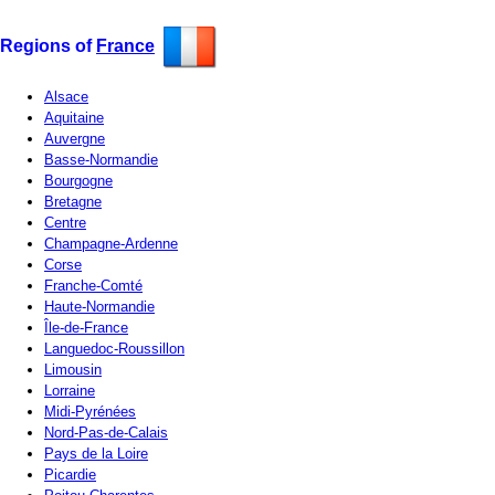
Regions of
France
Alsace
Aquitaine
Auvergne
Basse-Normandie
Bourgogne
Bretagne
Centre
Champagne-Ardenne
Corse
Franche-Comté
Haute-Normandie
Île-de-France
Languedoc-Roussillon
Limousin
Lorraine
Midi-Pyrénées
Nord-Pas-de-Calais
Pays de la Loire
Picardie