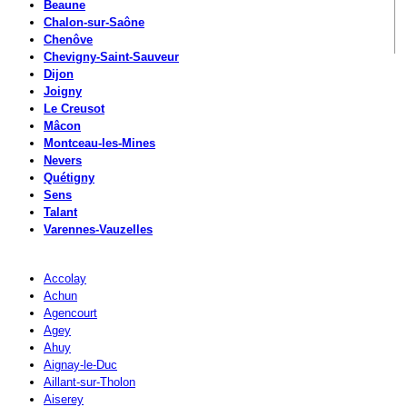
Beaune
Chalon-sur-Saône
Chenôve
Chevigny-Saint-Sauveur
Dijon
Joigny
Le Creusot
Mâcon
Montceau-les-Mines
Nevers
Quétigny
Sens
Talant
Varennes-Vauzelles
Accolay
Achun
Agencourt
Agey
Ahuy
Aignay-le-Duc
Aillant-sur-Tholon
Aiserey