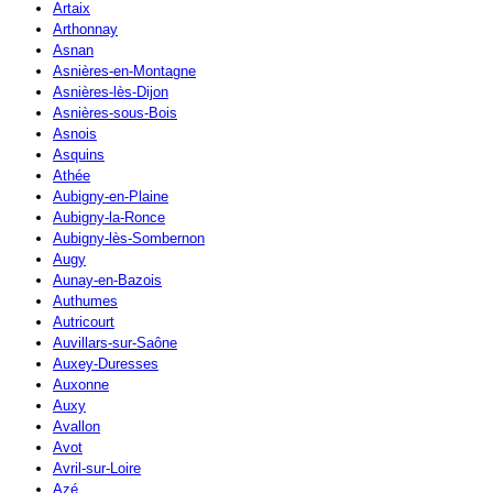
Artaix
Arthonnay
Asnan
Asnières-en-Montagne
Asnières-lès-Dijon
Asnières-sous-Bois
Asnois
Asquins
Athée
Aubigny-en-Plaine
Aubigny-la-Ronce
Aubigny-lès-Sombernon
Augy
Aunay-en-Bazois
Authumes
Autricourt
Auvillars-sur-Saône
Auxey-Duresses
Auxonne
Auxy
Avallon
Avot
Avril-sur-Loire
Azé