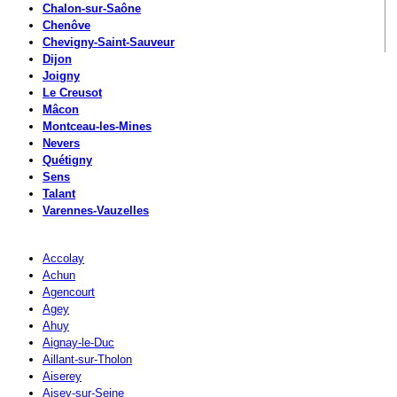
Chalon-sur-Saône
Chenôve
Chevigny-Saint-Sauveur
Dijon
Joigny
Le Creusot
Mâcon
Montceau-les-Mines
Nevers
Quétigny
Sens
Talant
Varennes-Vauzelles
Accolay
Achun
Agencourt
Agey
Ahuy
Aignay-le-Duc
Aillant-sur-Tholon
Aiserey
Aisey-sur-Seine