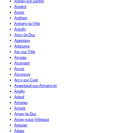
Annay-sur-Serein
Annéot
Anost
Anthien
Antigny-la-Ville
Antully
Anzy-le-Duc
Appoigny
Arbourse
Arc-sur-Tille
Arceau
Arcenant
Arces
Arconcey
Arcy-sur-Cure
Argenteuil-sur-Armançon
Argilly
Arleuf
Armeau
Armes
Arnay-le-Duc
Arnay-sous-Vitteaux
Arquian
Artaix