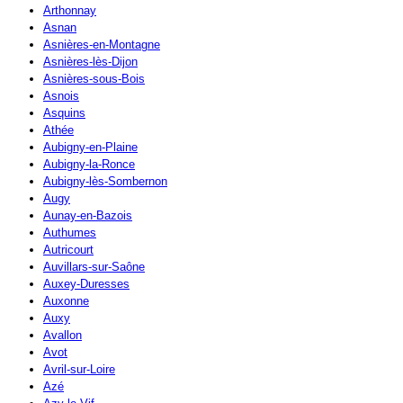
Arthonnay
Asnan
Asnières-en-Montagne
Asnières-lès-Dijon
Asnières-sous-Bois
Asnois
Asquins
Athée
Aubigny-en-Plaine
Aubigny-la-Ronce
Aubigny-lès-Sombernon
Augy
Aunay-en-Bazois
Authumes
Autricourt
Auvillars-sur-Saône
Auxey-Duresses
Auxonne
Auxy
Avallon
Avot
Avril-sur-Loire
Azé