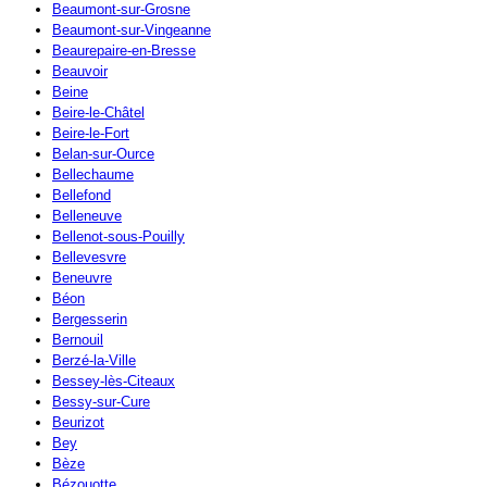
Beaumont-sur-Grosne
Beaumont-sur-Vingeanne
Beaurepaire-en-Bresse
Beauvoir
Beine
Beire-le-Châtel
Beire-le-Fort
Belan-sur-Ource
Bellechaume
Bellefond
Belleneuve
Bellenot-sous-Pouilly
Bellevesvre
Beneuvre
Béon
Bergesserin
Bernouil
Berzé-la-Ville
Bessey-lès-Citeaux
Bessy-sur-Cure
Beurizot
Bey
Bèze
Bézouotte