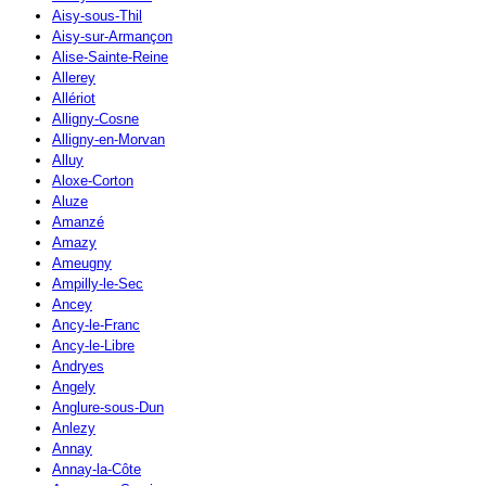
Aisy-sous-Thil
Aisy-sur-Armançon
Alise-Sainte-Reine
Allerey
Allériot
Alligny-Cosne
Alligny-en-Morvan
Alluy
Aloxe-Corton
Aluze
Amanzé
Amazy
Ameugny
Ampilly-le-Sec
Ancey
Ancy-le-Franc
Ancy-le-Libre
Andryes
Angely
Anglure-sous-Dun
Anlezy
Annay
Annay-la-Côte