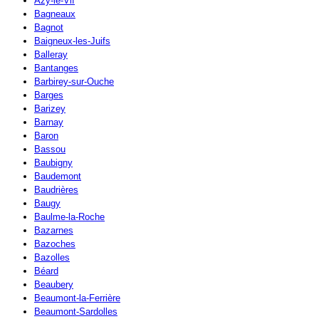
Azy-le-Vif
Bagneaux
Bagnot
Baigneux-les-Juifs
Balleray
Bantanges
Barbirey-sur-Ouche
Barges
Barizey
Barnay
Baron
Bassou
Baubigny
Baudemont
Baudrières
Baugy
Baulme-la-Roche
Bazarnes
Bazoches
Bazolles
Béard
Beaubery
Beaumont-la-Ferrière
Beaumont-Sardolles