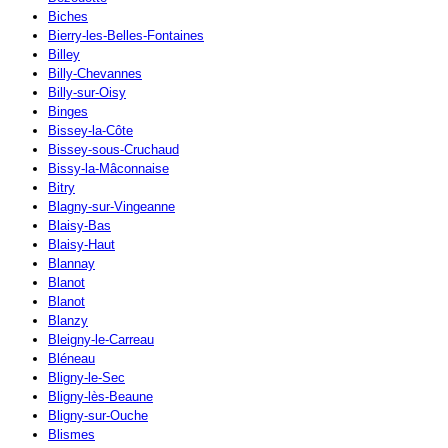
Biches
Bierry-les-Belles-Fontaines
Billey
Billy-Chevannes
Billy-sur-Oisy
Binges
Bissey-la-Côte
Bissey-sous-Cruchaud
Bissy-la-Mâconnaise
Bitry
Blagny-sur-Vingeanne
Blaisy-Bas
Blaisy-Haut
Blannay
Blanot
Blanot
Blanzy
Bleigny-le-Carreau
Bléneau
Bligny-le-Sec
Bligny-lès-Beaune
Bligny-sur-Ouche
Blismes