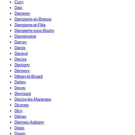
Cuzy
Daix
Damerey
Dampierre-en-Bresse
Dampierre-et-Flée
Dampierre-sous-Bouhy
Dannemoine
Darcey
Darois
Davayé
Decize
Demigny
Dennevy
Détain-et-Bruant
Dettey
Devay
Devrouze
Dezize-lès-Maranges
Diconne
Dicy
Diénay
Diennes-Aubigny
Diges
Digoin