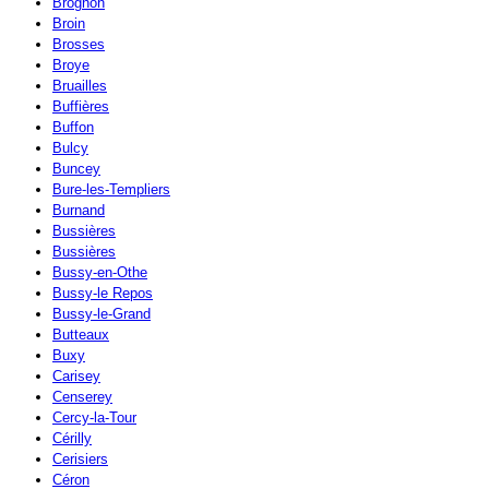
Brognon
Broin
Brosses
Broye
Bruailles
Buffières
Buffon
Bulcy
Buncey
Bure-les-Templiers
Burnand
Bussières
Bussières
Bussy-en-Othe
Bussy-le Repos
Bussy-le-Grand
Butteaux
Buxy
Carisey
Censerey
Cercy-la-Tour
Cérilly
Cerisiers
Céron