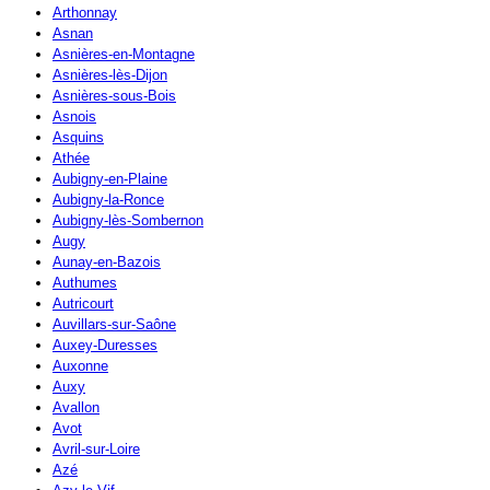
Arthonnay
Asnan
Asnières-en-Montagne
Asnières-lès-Dijon
Asnières-sous-Bois
Asnois
Asquins
Athée
Aubigny-en-Plaine
Aubigny-la-Ronce
Aubigny-lès-Sombernon
Augy
Aunay-en-Bazois
Authumes
Autricourt
Auvillars-sur-Saône
Auxey-Duresses
Auxonne
Auxy
Avallon
Avot
Avril-sur-Loire
Azé