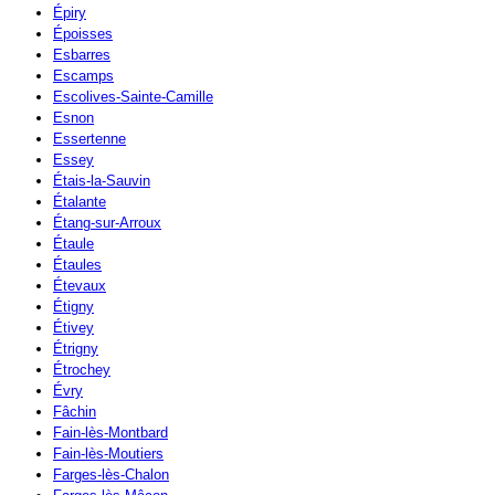
Épiry
Époisses
Esbarres
Escamps
Escolives-Sainte-Camille
Esnon
Essertenne
Essey
Étais-la-Sauvin
Étalante
Étang-sur-Arroux
Étaule
Étaules
Étevaux
Étigny
Étivey
Étrigny
Étrochey
Évry
Fâchin
Fain-lès-Montbard
Fain-lès-Moutiers
Farges-lès-Chalon