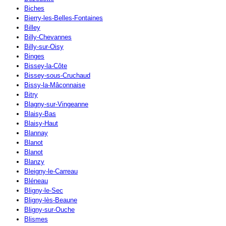
Biches
Bierry-les-Belles-Fontaines
Billey
Billy-Chevannes
Billy-sur-Oisy
Binges
Bissey-la-Côte
Bissey-sous-Cruchaud
Bissy-la-Mâconnaise
Bitry
Blagny-sur-Vingeanne
Blaisy-Bas
Blaisy-Haut
Blannay
Blanot
Blanot
Blanzy
Bleigny-le-Carreau
Bléneau
Bligny-le-Sec
Bligny-lès-Beaune
Bligny-sur-Ouche
Blismes