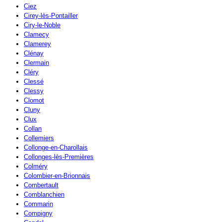
Ciez
Cirey-lès-Pontailler
Ciry-le-Noble
Clamecy
Clamerey
Clénay
Clermain
Cléry
Clessé
Clessy
Clomot
Cluny
Clux
Collan
Collemiers
Collonge-en-Charollais
Collonges-lès-Premières
Colméry
Colombier-en-Brionnais
Combertault
Comblanchien
Commarin
Compigny