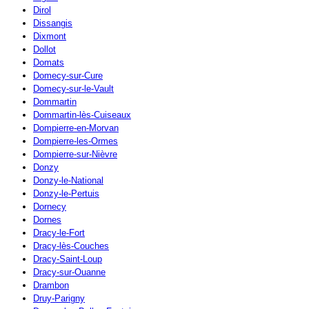
Dirol
Dissangis
Dixmont
Dollot
Domats
Domecy-sur-Cure
Domecy-sur-le-Vault
Dommartin
Dommartin-lès-Cuiseaux
Dompierre-en-Morvan
Dompierre-les-Ormes
Dompierre-sur-Nièvre
Donzy
Donzy-le-National
Donzy-le-Pertuis
Dornecy
Dornes
Dracy-le-Fort
Dracy-lès-Couches
Dracy-Saint-Loup
Dracy-sur-Ouanne
Drambon
Druy-Parigny