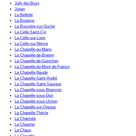
Jully-lès-Buxy
Junay
La Belliole
La Boulaye
La Bussière-sur-Ouche
La Celle-Saint-Cyr
La Celle-sur-Loire
La Celle-sur-Nièvre
La Chapelle-au-Mans
La Chapelle-de-Bragny
La Chapelle-de-Guinchay
La Chapelle-du-Mont-de-France
La Chapelle-Naude
La Chapelle-Saint-André
La Chapelle-Saint-Sauveur
La Chapelle-sous-Brancion
La Chapelle-sous-Dun
La Chapelle-sous-Uchon
La Chapelle-sur-Oreuse
La Chapelle-Thècle
La Charmée
La Chaume
La Chaux
La Clayette