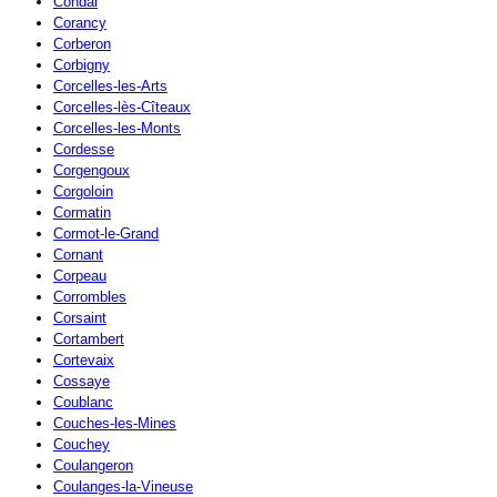
Condal
Corancy
Corberon
Corbigny
Corcelles-les-Arts
Corcelles-lès-Cîteaux
Corcelles-les-Monts
Cordesse
Corgengoux
Corgoloin
Cormatin
Cormot-le-Grand
Cornant
Corpeau
Corrombles
Corsaint
Cortambert
Cortevaix
Cossaye
Coublanc
Couches-les-Mines
Couchey
Coulangeron
Coulanges-la-Vineuse