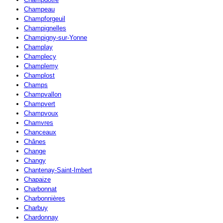
Champeau
Champforgeuil
Champignelles
Champigny-sur-Yonne
Champlay
Champlecy
Champlemy
Champlost
Champs
Champvallon
Champvert
Champvoux
Chamvres
Chanceaux
Chânes
Change
Changy
Chantenay-Saint-Imbert
Chapaize
Charbonnat
Charbonnières
Charbuy
Chardonnay