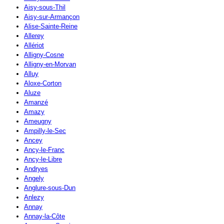
Aisy-sous-Thil
Aisy-sur-Armançon
Alise-Sainte-Reine
Allerey
Allériot
Alligny-Cosne
Alligny-en-Morvan
Alluy
Aloxe-Corton
Aluze
Amanzé
Amazy
Ameugny
Ampilly-le-Sec
Ancey
Ancy-le-Franc
Ancy-le-Libre
Andryes
Angely
Anglure-sous-Dun
Anlezy
Annay
Annay-la-Côte