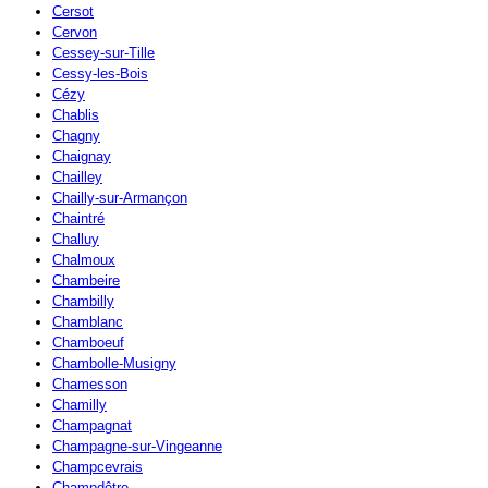
Cersot
Cervon
Cessey-sur-Tille
Cessy-les-Bois
Cézy
Chablis
Chagny
Chaignay
Chailley
Chailly-sur-Armançon
Chaintré
Challuy
Chalmoux
Chambeire
Chambilly
Chamblanc
Chamboeuf
Chambolle-Musigny
Chamesson
Chamilly
Champagnat
Champagne-sur-Vingeanne
Champcevrais
Champdôtre