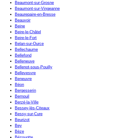
Beaumont-sur-Grosne
Beaumont-sur-Vingeanne
Beaurepaire-en-Bresse
Beauvoir
Beine
Beire-le-Châtel
Beire-le-Fort
Belan-sur-Ource
Bellechaume
Bellefond
Belleneuve
Bellenot-sous-Pouilly
Bellevesvre
Beneuvre
Béon
Bergesserin
Bernouil
Berzé-la-Ville
Bessey-lès-Citeaux
Bessy-sur-Cure
Beurizot
Bey
Bèze
Bézouotte