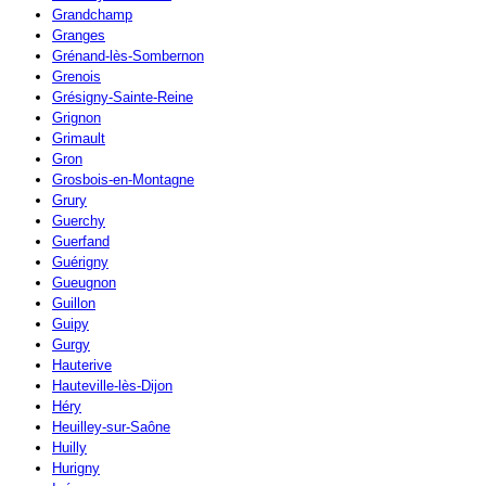
Grandchamp
Granges
Grénand-lès-Sombernon
Grenois
Grésigny-Sainte-Reine
Grignon
Grimault
Gron
Grosbois-en-Montagne
Grury
Guerchy
Guerfand
Guérigny
Gueugnon
Guillon
Guipy
Gurgy
Hauterive
Hauteville-lès-Dijon
Héry
Heuilley-sur-Saône
Huilly
Hurigny