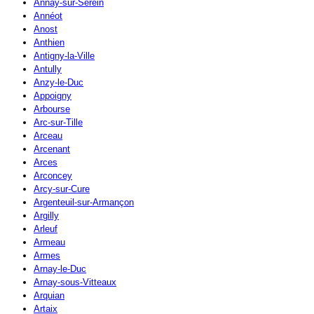
Annay-sur-Serein
Annéot
Anost
Anthien
Antigny-la-Ville
Antully
Anzy-le-Duc
Appoigny
Arbourse
Arc-sur-Tille
Arceau
Arcenant
Arces
Arconcey
Arcy-sur-Cure
Argenteuil-sur-Armançon
Argilly
Arleuf
Armeau
Armes
Arnay-le-Duc
Arnay-sous-Vitteaux
Arquian
Artaix