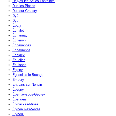
Druyes-les-Belles-Fontaines
Dun-les-Places
Dun-sur-Grandry
Dyé
Dyo
Ébaty
Échalot
Échannay
Échenon
Échevannes
Échevronne
Échigey
Écuelles
Écuisses
Égleny
Égriselles-le-Bocage
Empury
Entrains-sur-Nohain
Épagny
Épernay-sous-Gevrey
Épervans
Épinac-les-Mines
Épineau-les-Voves
Épineuil