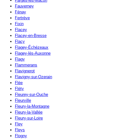
Farges-lès-Mâcon
Fauverney
Fénay
Fertrève
Fixin
Flacey
Flacey-en-Bresse
Flacy
Flagey-Échézeaux
Flagey-lès-Auxonne
Flagy
Flammerans
Flavignerot
Flavigny-sur-Ozerain
Flée
Fléty
Fleurey-sur-Ouche
Fleurville
Fleury-la-Montagne
Fleury-la-Vallée
Fleury-sur-Loire
Fley
Fleys
Flogny