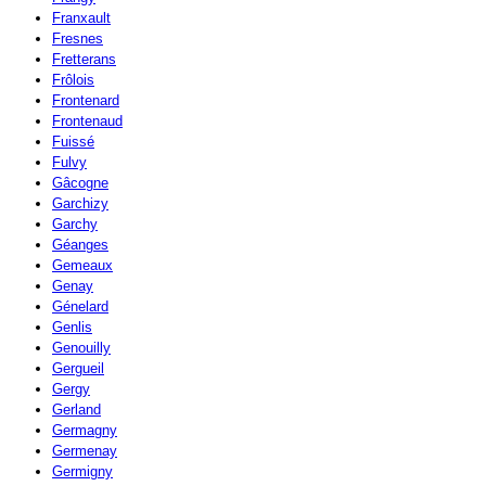
Franxault
Fresnes
Fretterans
Frôlois
Frontenard
Frontenaud
Fuissé
Fulvy
Gâcogne
Garchizy
Garchy
Géanges
Gemeaux
Genay
Génelard
Genlis
Genouilly
Gergueil
Gergy
Gerland
Germagny
Germenay
Germigny