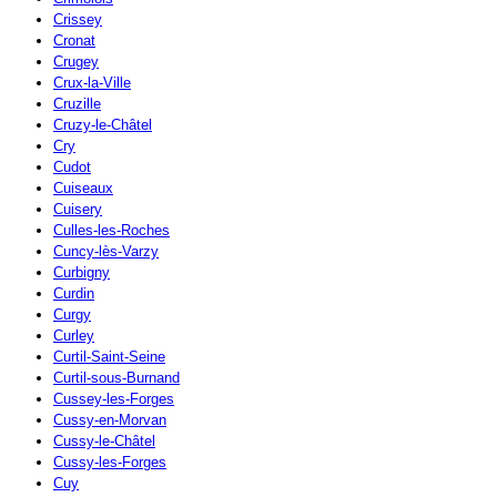
Crissey
Cronat
Crugey
Crux-la-Ville
Cruzille
Cruzy-le-Châtel
Cry
Cudot
Cuiseaux
Cuisery
Culles-les-Roches
Cuncy-lès-Varzy
Curbigny
Curdin
Curgy
Curley
Curtil-Saint-Seine
Curtil-sous-Burnand
Cussey-les-Forges
Cussy-en-Morvan
Cussy-le-Châtel
Cussy-les-Forges
Cuy