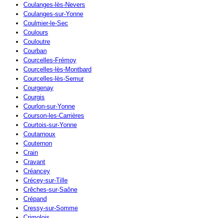
Coulanges-lès-Nevers
Coulanges-sur-Yonne
Coulmier-le-Sec
Coulours
Couloutre
Courban
Courcelles-Frémoy
Courcelles-lès-Montbard
Courcelles-lès-Semur
Courgenay
Courgis
Courlon-sur-Yonne
Courson-les-Carrières
Courtois-sur-Yonne
Coutarnoux
Couternon
Crain
Cravant
Créancey
Crécey-sur-Tille
Crêches-sur-Saône
Crépand
Cressy-sur-Somme
Crimolois