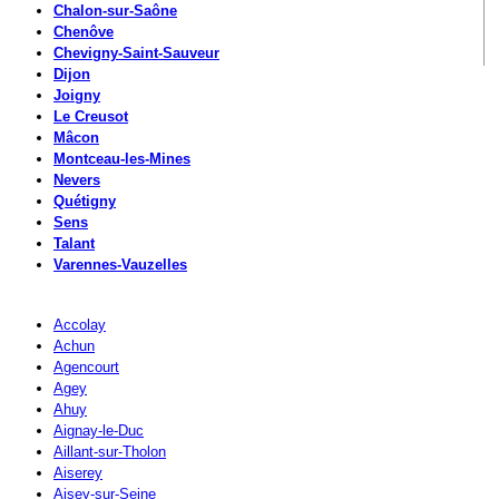
Chalon-sur-Saône
Chenôve
Chevigny-Saint-Sauveur
Dijon
Joigny
Le Creusot
Mâcon
Montceau-les-Mines
Nevers
Quétigny
Sens
Talant
Varennes-Vauzelles
Accolay
Achun
Agencourt
Agey
Ahuy
Aignay-le-Duc
Aillant-sur-Tholon
Aiserey
Aisey-sur-Seine