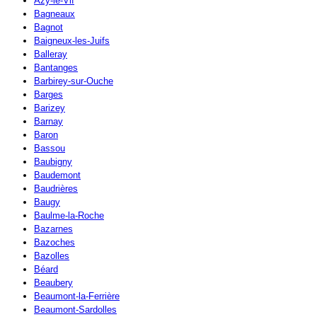
Azy-le-Vif
Bagneaux
Bagnot
Baigneux-les-Juifs
Balleray
Bantanges
Barbirey-sur-Ouche
Barges
Barizey
Barnay
Baron
Bassou
Baubigny
Baudemont
Baudrières
Baugy
Baulme-la-Roche
Bazarnes
Bazoches
Bazolles
Béard
Beaubery
Beaumont-la-Ferrière
Beaumont-Sardolles