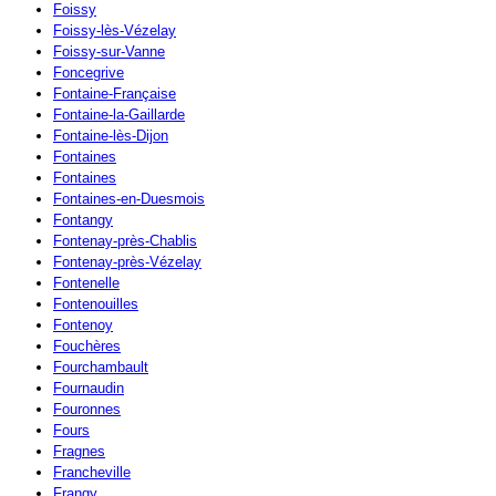
Foissy
Foissy-lès-Vézelay
Foissy-sur-Vanne
Foncegrive
Fontaine-Française
Fontaine-la-Gaillarde
Fontaine-lès-Dijon
Fontaines
Fontaines
Fontaines-en-Duesmois
Fontangy
Fontenay-près-Chablis
Fontenay-près-Vézelay
Fontenelle
Fontenouilles
Fontenoy
Fouchères
Fourchambault
Fournaudin
Fouronnes
Fours
Fragnes
Francheville
Frangy