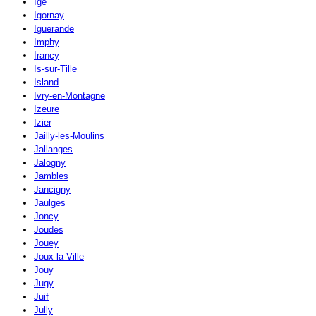
Igé
Igornay
Iguerande
Imphy
Irancy
Is-sur-Tille
Island
Ivry-en-Montagne
Izeure
Izier
Jailly-les-Moulins
Jallanges
Jalogny
Jambles
Jancigny
Jaulges
Joncy
Joudes
Jouey
Joux-la-Ville
Jouy
Jugy
Juif
Jully