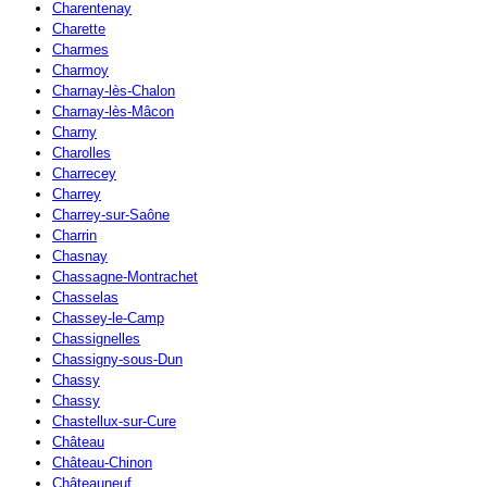
Charentenay
Charette
Charmes
Charmoy
Charnay-lès-Chalon
Charnay-lès-Mâcon
Charny
Charolles
Charrecey
Charrey
Charrey-sur-Saône
Charrin
Chasnay
Chassagne-Montrachet
Chasselas
Chassey-le-Camp
Chassignelles
Chassigny-sous-Dun
Chassy
Chassy
Chastellux-sur-Cure
Château
Château-Chinon
Châteauneuf