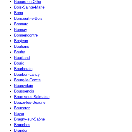
Boeurs-en-Othe
Bois-Sainte-Marie
Bona
Boncourt-le-Bois
Bonnard
Bonnay
Bonnencontre
Bosjean
Bouhans
Bouhy
Bouilland
Bouix
Bourberain
Bourbon-Lancy
Bourg-le-Comte
Bourgvilain
Boussenois
Boux-sous-Salmaise
Bouze-lès-Beaune
Bouzeron
Boyer
Bragny-sur-Saône
Branches
Brandon