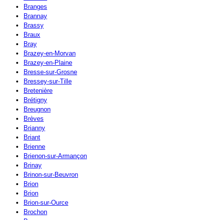
Branges
Brannay
Brassy
Braux
Bray
Brazey-en-Morvan
Brazey-en-Plaine
Bresse-sur-Grosne
Bressey-sur-Tille
Bretenière
Brétigny
Breugnon
Brèves
Brianny
Briant
Brienne
Brienon-sur-Armançon
Brinay
Brinon-sur-Beuvron
Brion
Brion
Brion-sur-Ource
Brochon