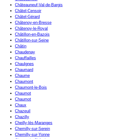
Châteauneuf-Val-de-Bargis
Châtel-Censoir
Châtel-Gérard
Châtenoy-en-Bresse
Châtenoy-le-Royal
Châtillon-en-Bazois
Châtillon-sur-Seine
Châtin
Chaudenay
Chauffailles
Chaulgnes
Chaumard
Chaume
Chaumont
Chaumont-le-Bois
Chaumot
Chaumot
Chaux
Chazeuil
Chazilly
Cheilly-lès-Maranges
Chemilly-sur-Serein
Chemilly-sur-Yonne