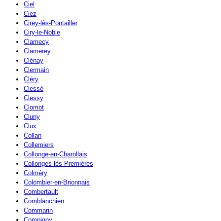
Ciel
Ciez
Cirey-lès-Pontailler
Ciry-le-Noble
Clamecy
Clamerey
Clénay
Clermain
Cléry
Clessé
Clessy
Clomot
Cluny
Clux
Collan
Collemiers
Collonge-en-Charollais
Collonges-lès-Premières
Colméry
Colombier-en-Brionnais
Combertault
Comblanchien
Commarin
Compigny