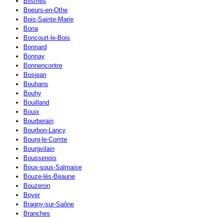
Blismes
Boeurs-en-Othe
Bois-Sainte-Marie
Bona
Boncourt-le-Bois
Bonnard
Bonnay
Bonnencontre
Bosjean
Bouhans
Bouhy
Bouilland
Bouix
Bourberain
Bourbon-Lancy
Bourg-le-Comte
Bourgvilain
Boussenois
Boux-sous-Salmaise
Bouze-lès-Beaune
Bouzeron
Boyer
Bragny-sur-Saône
Branches