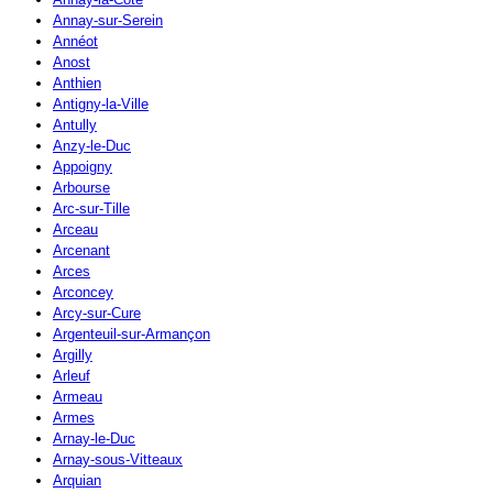
Annay-sur-Serein
Annéot
Anost
Anthien
Antigny-la-Ville
Antully
Anzy-le-Duc
Appoigny
Arbourse
Arc-sur-Tille
Arceau
Arcenant
Arces
Arconcey
Arcy-sur-Cure
Argenteuil-sur-Armançon
Argilly
Arleuf
Armeau
Armes
Arnay-le-Duc
Arnay-sous-Vitteaux
Arquian