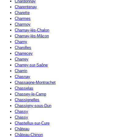
Chardonnay
Charentenay
Charette
Charmes
Charmoy
Charnay-lès-Chalon
Charnay-lès-Mâcon
Charny
Charolles
Charrecey
Charrey
Charrey-sur-Saône
Charrin
Chasnay
Chassagne-Montrachet
Chasselas
Chassey-le-Camp
Chassignelles
Chassigny-sous-Dun
Chassy
Chassy
Chastellux-sur-Cure
Château
Château-Chinon