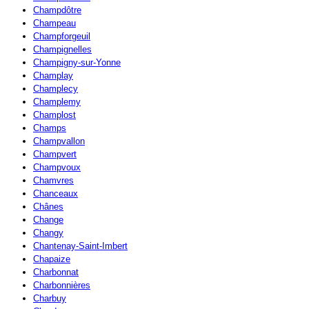
Champdôtre
Champeau
Champforgeuil
Champignelles
Champigny-sur-Yonne
Champlay
Champlecy
Champlemy
Champlost
Champs
Champvallon
Champvert
Champvoux
Chamvres
Chanceaux
Chânes
Change
Changy
Chantenay-Saint-Imbert
Chapaize
Charbonnat
Charbonnières
Charbuy