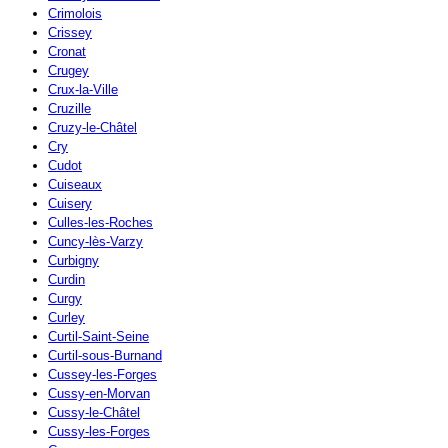
Crimolois
Crissey
Cronat
Crugey
Crux-la-Ville
Cruzille
Cruzy-le-Châtel
Cry
Cudot
Cuiseaux
Cuisery
Culles-les-Roches
Cuncy-lès-Varzy
Curbigny
Curdin
Curgy
Curley
Curtil-Saint-Seine
Curtil-sous-Burnand
Cussey-les-Forges
Cussy-en-Morvan
Cussy-le-Châtel
Cussy-les-Forges