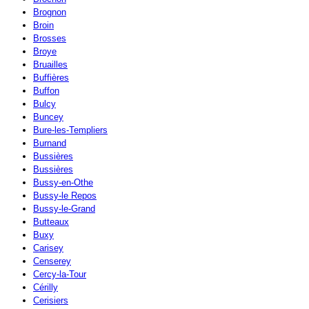
Brognon
Broin
Brosses
Broye
Bruailles
Buffières
Buffon
Bulcy
Buncey
Bure-les-Templiers
Burnand
Bussières
Bussières
Bussy-en-Othe
Bussy-le Repos
Bussy-le-Grand
Butteaux
Buxy
Carisey
Censerey
Cercy-la-Tour
Cérilly
Cerisiers