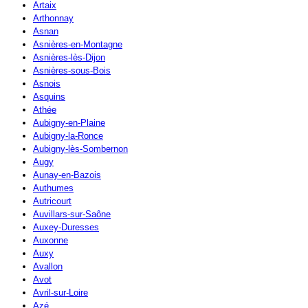
Artaix
Arthonnay
Asnan
Asnières-en-Montagne
Asnières-lès-Dijon
Asnières-sous-Bois
Asnois
Asquins
Athée
Aubigny-en-Plaine
Aubigny-la-Ronce
Aubigny-lès-Sombernon
Augy
Aunay-en-Bazois
Authumes
Autricourt
Auvillars-sur-Saône
Auxey-Duresses
Auxonne
Auxy
Avallon
Avot
Avril-sur-Loire
Azé