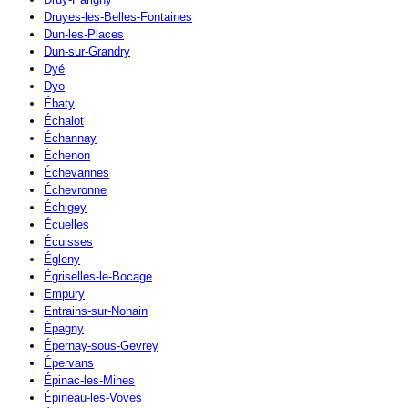
Druyes-les-Belles-Fontaines
Dun-les-Places
Dun-sur-Grandry
Dyé
Dyo
Ébaty
Échalot
Échannay
Échenon
Échevannes
Échevronne
Échigey
Écuelles
Écuisses
Égleny
Égriselles-le-Bocage
Empury
Entrains-sur-Nohain
Épagny
Épernay-sous-Gevrey
Épervans
Épinac-les-Mines
Épineau-les-Voves