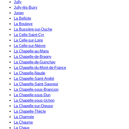
Jully
Jully-lès-Buxy
Junay
La Belliole
La Boulaye
La Bussière-sur-Ouche
La Celle-Saint-Cyr
La Celle-sur-Loire
La Celle-sur-Nièvre
La Chapelle-au-Mans
La Chapelle-de-Bragny
La Chapelle-de-Guinchay
La Chapelle-du-Mont-de-France
La Chapelle-Naude
La Chapelle-Saint-André
La Chapelle-Saint-Sauveur
La Chapelle-sous-Brancion
La Chapelle-sous-Dun
La Chapelle-sous-Uchon
La Chapelle-sur-Oreuse
La Chapelle-Thècle
La Charmée
La Chaume
La Chaux