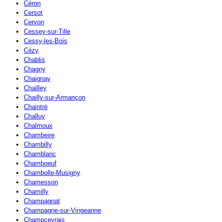
Céron
Cersot
Cervon
Cessey-sur-Tille
Cessy-les-Bois
Cézy
Chablis
Chagny
Chaignay
Chailley
Chailly-sur-Armançon
Chaintré
Challuy
Chalmoux
Chambeire
Chambilly
Chamblanc
Chamboeuf
Chambolle-Musigny
Chamesson
Chamilly
Champagnat
Champagne-sur-Vingeanne
Champcevrais