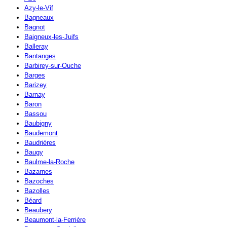
Azy-le-Vif
Bagneaux
Bagnot
Baigneux-les-Juifs
Balleray
Bantanges
Barbirey-sur-Ouche
Barges
Barizey
Barnay
Baron
Bassou
Baubigny
Baudemont
Baudrières
Baugy
Baulme-la-Roche
Bazarnes
Bazoches
Bazolles
Béard
Beaubery
Beaumont-la-Ferrière