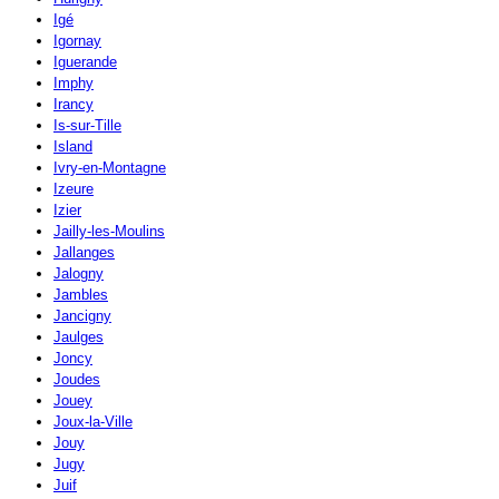
Igé
Igornay
Iguerande
Imphy
Irancy
Is-sur-Tille
Island
Ivry-en-Montagne
Izeure
Izier
Jailly-les-Moulins
Jallanges
Jalogny
Jambles
Jancigny
Jaulges
Joncy
Joudes
Jouey
Joux-la-Ville
Jouy
Jugy
Juif