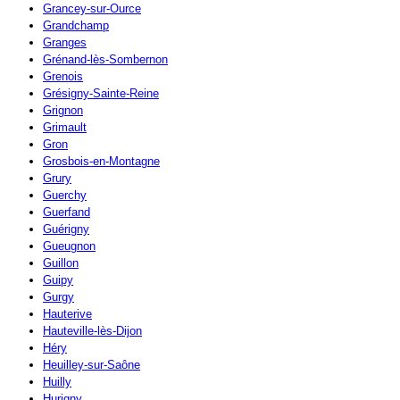
Grancey-sur-Ource
Grandchamp
Granges
Grénand-lès-Sombernon
Grenois
Grésigny-Sainte-Reine
Grignon
Grimault
Gron
Grosbois-en-Montagne
Grury
Guerchy
Guerfand
Guérigny
Gueugnon
Guillon
Guipy
Gurgy
Hauterive
Hauteville-lès-Dijon
Héry
Heuilley-sur-Saône
Huilly
Hurigny