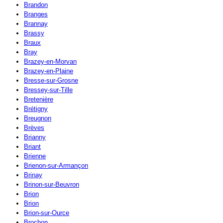
Brandon
Branges
Brannay
Brassy
Braux
Bray
Brazey-en-Morvan
Brazey-en-Plaine
Bresse-sur-Grosne
Bressey-sur-Tille
Bretenière
Brétigny
Breugnon
Brèves
Brianny
Briant
Brienne
Brienon-sur-Armançon
Brinay
Brinon-sur-Beuvron
Brion
Brion
Brion-sur-Ource
Brochon