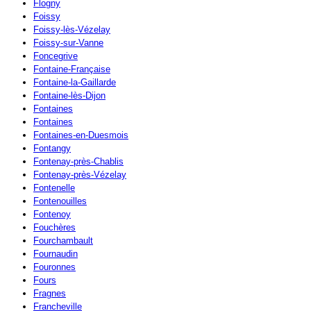
Flogny
Foissy
Foissy-lès-Vézelay
Foissy-sur-Vanne
Foncegrive
Fontaine-Française
Fontaine-la-Gaillarde
Fontaine-lès-Dijon
Fontaines
Fontaines
Fontaines-en-Duesmois
Fontangy
Fontenay-près-Chablis
Fontenay-près-Vézelay
Fontenelle
Fontenouilles
Fontenoy
Fouchères
Fourchambault
Fournaudin
Fouronnes
Fours
Fragnes
Francheville