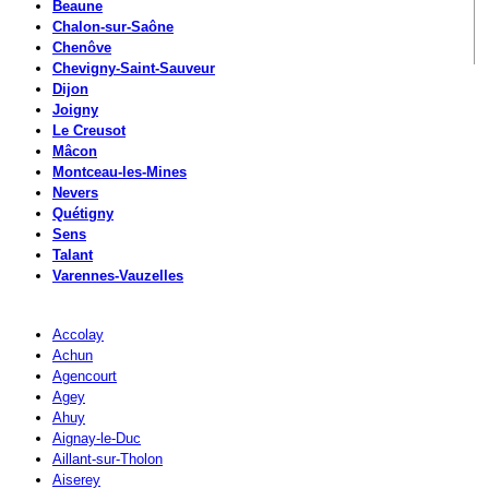
Beaune
Chalon-sur-Saône
Chenôve
Chevigny-Saint-Sauveur
Dijon
Joigny
Le Creusot
Mâcon
Montceau-les-Mines
Nevers
Quétigny
Sens
Talant
Varennes-Vauzelles
Accolay
Achun
Agencourt
Agey
Ahuy
Aignay-le-Duc
Aillant-sur-Tholon
Aiserey