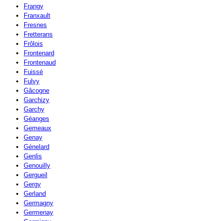
Frangy
Franxault
Fresnes
Fretterans
Frôlois
Frontenard
Frontenaud
Fuissé
Fulvy
Gâcogne
Garchizy
Garchy
Géanges
Gemeaux
Genay
Génelard
Genlis
Genouilly
Gergueil
Gergy
Gerland
Germagny
Germenay