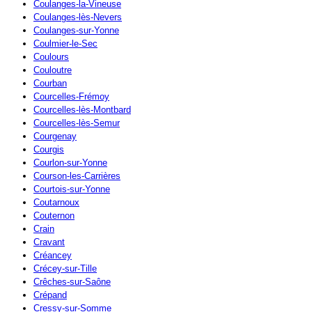
Coulanges-la-Vineuse
Coulanges-lès-Nevers
Coulanges-sur-Yonne
Coulmier-le-Sec
Coulours
Couloutre
Courban
Courcelles-Frémoy
Courcelles-lès-Montbard
Courcelles-lès-Semur
Courgenay
Courgis
Courlon-sur-Yonne
Courson-les-Carrières
Courtois-sur-Yonne
Coutarnoux
Couternon
Crain
Cravant
Créancey
Crécey-sur-Tille
Crêches-sur-Saône
Crépand
Cressy-sur-Somme