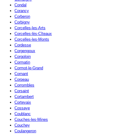
Condal
Corancy
Corberon
Corbigny
Corcelles-les-Arts
Corcelles-lès-Cîteaux
Corcelles-les-Monts
Cordesse
Corgengoux
Corgoloin
Cormatin
Cormot-le-Grand
Cornant
Corpeau
Corrombles
Corsaint
Cortambert
Cortevaix
Cossaye
Coublanc
Couches-les-Mines
Couchey
Coulangeron