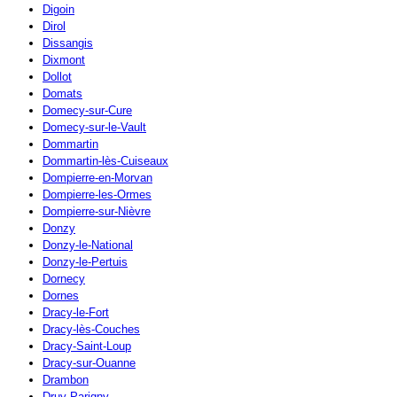
Digoin
Dirol
Dissangis
Dixmont
Dollot
Domats
Domecy-sur-Cure
Domecy-sur-le-Vault
Dommartin
Dommartin-lès-Cuiseaux
Dompierre-en-Morvan
Dompierre-les-Ormes
Dompierre-sur-Nièvre
Donzy
Donzy-le-National
Donzy-le-Pertuis
Dornecy
Dornes
Dracy-le-Fort
Dracy-lès-Couches
Dracy-Saint-Loup
Dracy-sur-Ouanne
Drambon
Druy-Parigny