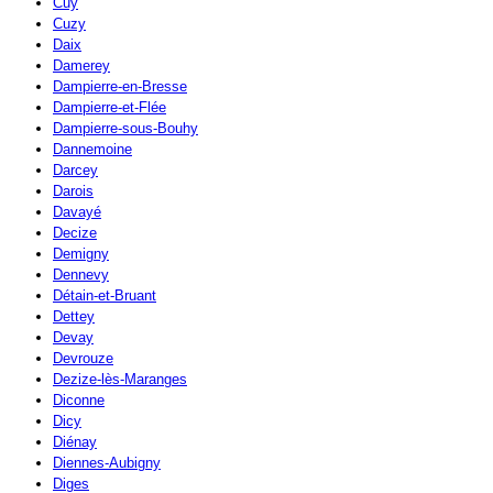
Cuy
Cuzy
Daix
Damerey
Dampierre-en-Bresse
Dampierre-et-Flée
Dampierre-sous-Bouhy
Dannemoine
Darcey
Darois
Davayé
Decize
Demigny
Dennevy
Détain-et-Bruant
Dettey
Devay
Devrouze
Dezize-lès-Maranges
Diconne
Dicy
Diénay
Diennes-Aubigny
Diges