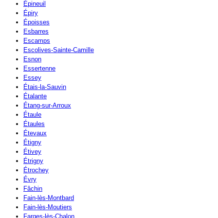
Épineuil
Épiry
Époisses
Esbarres
Escamps
Escolives-Sainte-Camille
Esnon
Essertenne
Essey
Étais-la-Sauvin
Étalante
Étang-sur-Arroux
Étaule
Étaules
Étevaux
Étigny
Étivey
Étrigny
Étrochey
Évry
Fâchin
Fain-lès-Montbard
Fain-lès-Moutiers
Farges-lès-Chalon