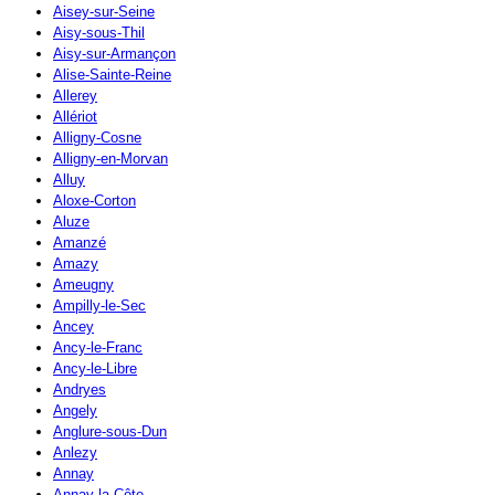
Aisey-sur-Seine
Aisy-sous-Thil
Aisy-sur-Armançon
Alise-Sainte-Reine
Allerey
Allériot
Alligny-Cosne
Alligny-en-Morvan
Alluy
Aloxe-Corton
Aluze
Amanzé
Amazy
Ameugny
Ampilly-le-Sec
Ancey
Ancy-le-Franc
Ancy-le-Libre
Andryes
Angely
Anglure-sous-Dun
Anlezy
Annay
Annay-la-Côte