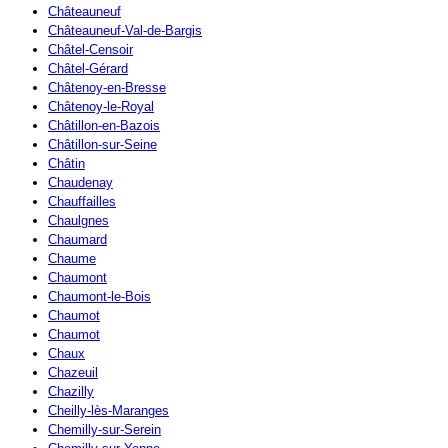
Châteauneuf
Châteauneuf-Val-de-Bargis
Châtel-Censoir
Châtel-Gérard
Châtenoy-en-Bresse
Châtenoy-le-Royal
Châtillon-en-Bazois
Châtillon-sur-Seine
Châtin
Chaudenay
Chauffailles
Chaulgnes
Chaumard
Chaume
Chaumont
Chaumont-le-Bois
Chaumot
Chaumot
Chaux
Chazeuil
Chazilly
Cheilly-lès-Maranges
Chemilly-sur-Serein