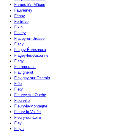
Farges-lès-Mâcon
Fauverney
Fénay
Fertrève
Fixin
Flacey
Flacey-en-Bresse
Flacy
Flagey-Échézeaux
Flagey-lès-Auxonne
Flagy
Flammerans
Flavignerot
Flavigny-sur-Ozerain
Flée
Fléty
Fleurey-sur-Ouche
Fleurville
Fleury-la-Montagne
Fleury-la-Vallée
Fleury-sur-Loire
Fley
Fleys