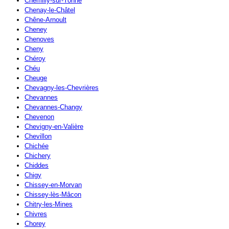
Chemilly-sur-Yonne
Chenay-le-Châtel
Chêne-Arnoult
Cheney
Chenoves
Cheny
Chéroy
Chéu
Cheuge
Chevagny-les-Chevrières
Chevannes
Chevannes-Changy
Chevenon
Chevigny-en-Valière
Chevillon
Chichée
Chichery
Chiddes
Chigy
Chissey-en-Morvan
Chissey-lès-Mâcon
Chitry-les-Mines
Chivres
Chorey