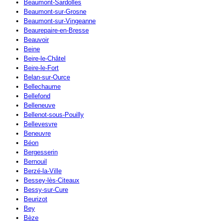
Beaumont-Sardolles
Beaumont-sur-Grosne
Beaumont-sur-Vingeanne
Beaurepaire-en-Bresse
Beauvoir
Beine
Beire-le-Châtel
Beire-le-Fort
Belan-sur-Ource
Bellechaume
Bellefond
Belleneuve
Bellenot-sous-Pouilly
Bellevesvre
Beneuvre
Béon
Bergesserin
Bernouil
Berzé-la-Ville
Bessey-lès-Citeaux
Bessy-sur-Cure
Beurizot
Bey
Bèze