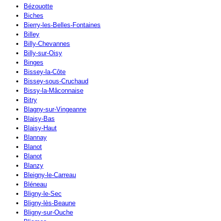
Bézouotte
Biches
Bierry-les-Belles-Fontaines
Billey
Billy-Chevannes
Billy-sur-Oisy
Binges
Bissey-la-Côte
Bissey-sous-Cruchaud
Bissy-la-Mâconnaise
Bitry
Blagny-sur-Vingeanne
Blaisy-Bas
Blaisy-Haut
Blannay
Blanot
Blanot
Blanzy
Bleigny-le-Carreau
Bléneau
Bligny-le-Sec
Bligny-lès-Beaune
Bligny-sur-Ouche