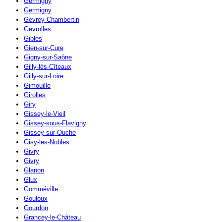
Germigny
Germigny
Gevrey-Chambertin
Gevrolles
Gibles
Gien-sur-Cure
Gigny-sur-Saône
Gilly-lès-Cîteaux
Gilly-sur-Loire
Gimouille
Girolles
Giry
Gissey-le-Vieil
Gissey-sous-Flavigny
Gissey-sur-Ouche
Gisy-les-Nobles
Givry
Givry
Glanon
Glux
Gomméville
Gouloux
Gourdon
Grancey-le-Château