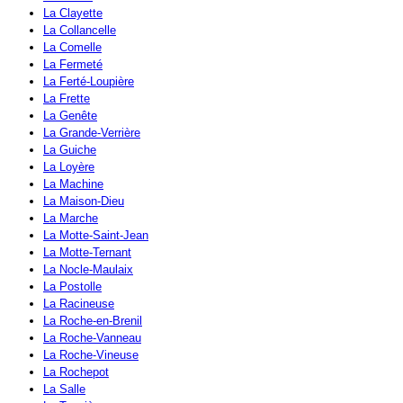
La Clayette
La Collancelle
La Comelle
La Fermeté
La Ferté-Loupière
La Frette
La Genête
La Grande-Verrière
La Guiche
La Loyère
La Machine
La Maison-Dieu
La Marche
La Motte-Saint-Jean
La Motte-Ternant
La Nocle-Maulaix
La Postolle
La Racineuse
La Roche-en-Brenil
La Roche-Vanneau
La Roche-Vineuse
La Rochepot
La Salle