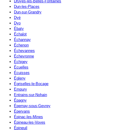
Druyes-les-Belles-Fontaines
Dun-les-Places
Dun-sur-Grandry
Dyé
Dyo
Ébaty
Échalot
Échannay
Échenon
Échevannes
Échevronne
Échigey
Écuelles
Écuisses
Égleny
Égriselles-le-Bocage
Empury
Entrains-sur-Nohain
Épagny
Épernay-sous-Gevrey
Épervans
Épinac-les-Mines
Épineau-les-Voves
Épineuil