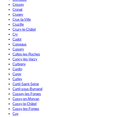
Crissey
Cronat
Crugey
Crux-la-Ville
Cruzille
Cruzy-le-Châtel
Cry
Cudot
Cuiseaux
Cuisery
Culles-les-Roches
Cuncy-lès-Varzy
Curbigny
Curdin
Curgy
Curley
Curtil-Saint-Seine
Curtil-sous-Burnand
Cussey-les-Forges
Cussy-en-Morvan
Cussy-le-Châtel
Cussy-les-Forges
Cuy