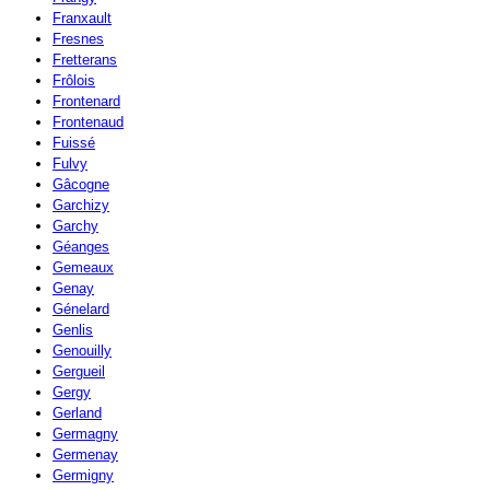
Franxault
Fresnes
Fretterans
Frôlois
Frontenard
Frontenaud
Fuissé
Fulvy
Gâcogne
Garchizy
Garchy
Géanges
Gemeaux
Genay
Génelard
Genlis
Genouilly
Gergueil
Gergy
Gerland
Germagny
Germenay
Germigny