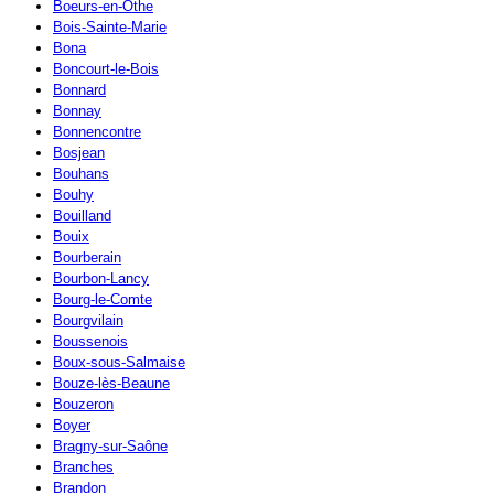
Boeurs-en-Othe
Bois-Sainte-Marie
Bona
Boncourt-le-Bois
Bonnard
Bonnay
Bonnencontre
Bosjean
Bouhans
Bouhy
Bouilland
Bouix
Bourberain
Bourbon-Lancy
Bourg-le-Comte
Bourgvilain
Boussenois
Boux-sous-Salmaise
Bouze-lès-Beaune
Bouzeron
Boyer
Bragny-sur-Saône
Branches
Brandon