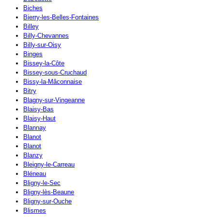
Biches
Bierry-les-Belles-Fontaines
Billey
Billy-Chevannes
Billy-sur-Oisy
Binges
Bissey-la-Côte
Bissey-sous-Cruchaud
Bissy-la-Mâconnaise
Bitry
Blagny-sur-Vingeanne
Blaisy-Bas
Blaisy-Haut
Blannay
Blanot
Blanot
Blanzy
Bleigny-le-Carreau
Bléneau
Bligny-le-Sec
Bligny-lès-Beaune
Bligny-sur-Ouche
Blismes