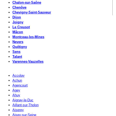
Chalon-sur-Saône
Chenôve
Chevigny-Saint-Sauveur
Dijon
Joigny
Le Creusot
Mâcon
Montceau-les-Mines
Nevers
Quétigny
Sens
Talant
Varennes-Vauzelles
Accolay
Achun
Agencourt
Agey
Ahuy
Aignay-le-Duc
Aillant-sur-Tholon
Aiserey
Aisey-sur-Seine