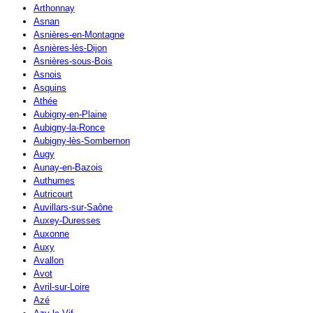
Arthonnay
Asnan
Asnières-en-Montagne
Asnières-lès-Dijon
Asnières-sous-Bois
Asnois
Asquins
Athée
Aubigny-en-Plaine
Aubigny-la-Ronce
Aubigny-lès-Sombernon
Augy
Aunay-en-Bazois
Authumes
Autricourt
Auvillars-sur-Saône
Auxey-Duresses
Auxonne
Auxy
Avallon
Avot
Avril-sur-Loire
Azé