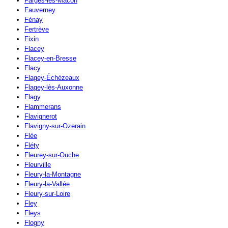
Farges-lès-Mâcon
Fauverney
Fénay
Fertrève
Fixin
Flacey
Flacey-en-Bresse
Flacy
Flagey-Échézeaux
Flagey-lès-Auxonne
Flagy
Flammerans
Flavignerot
Flavigny-sur-Ozerain
Flée
Fléty
Fleurey-sur-Ouche
Fleurville
Fleury-la-Montagne
Fleury-la-Vallée
Fleury-sur-Loire
Fley
Fleys
Flogny