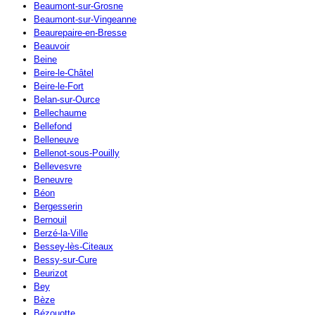
Beaumont-sur-Grosne
Beaumont-sur-Vingeanne
Beaurepaire-en-Bresse
Beauvoir
Beine
Beire-le-Châtel
Beire-le-Fort
Belan-sur-Ource
Bellechaume
Bellefond
Belleneuve
Bellenot-sous-Pouilly
Bellevesvre
Beneuvre
Béon
Bergesserin
Bernouil
Berzé-la-Ville
Bessey-lès-Citeaux
Bessy-sur-Cure
Beurizot
Bey
Bèze
Bézouotte