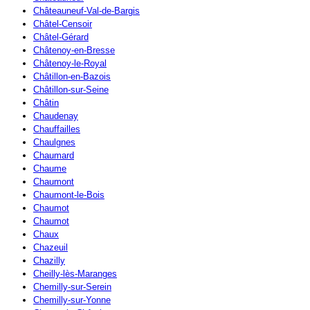
Châteauneuf-Val-de-Bargis
Châtel-Censoir
Châtel-Gérard
Châtenoy-en-Bresse
Châtenoy-le-Royal
Châtillon-en-Bazois
Châtillon-sur-Seine
Châtin
Chaudenay
Chauffailles
Chaulgnes
Chaumard
Chaume
Chaumont
Chaumont-le-Bois
Chaumot
Chaumot
Chaux
Chazeuil
Chazilly
Cheilly-lès-Maranges
Chemilly-sur-Serein
Chemilly-sur-Yonne