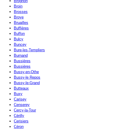
Brognon
Broin
Brosses
Broye
Bruailles
Buffières
Buffon
Bulcy
Buncey
Bure-les-Templiers
Burnand
Bussières
Bussières
Bussy-en-Othe
Bussy-le Repos
Bussy-le-Grand
Butteaux
Buxy
Carisey
Censerey
Cercy-la-Tour
Cérilly
Cerisiers
Céron