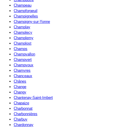
Champeau
Champforgeuil
Champignelles
Champigny-sur-Yonne
Champlay
Champlecy
Champlemy
Champlost
Champs
Champvallon
Champvert
Champvoux
Chamvres
Chanceaux
Chânes
Change
Changy
Chantenay-Saint-Imbert
Chapaize
Charbonnat
Charbonnières
Charbuy
Chardonnay