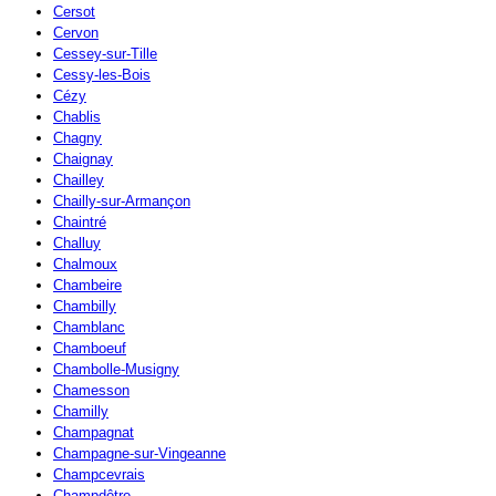
Cersot
Cervon
Cessey-sur-Tille
Cessy-les-Bois
Cézy
Chablis
Chagny
Chaignay
Chailley
Chailly-sur-Armançon
Chaintré
Challuy
Chalmoux
Chambeire
Chambilly
Chamblanc
Chamboeuf
Chambolle-Musigny
Chamesson
Chamilly
Champagnat
Champagne-sur-Vingeanne
Champcevrais
Champdôtre