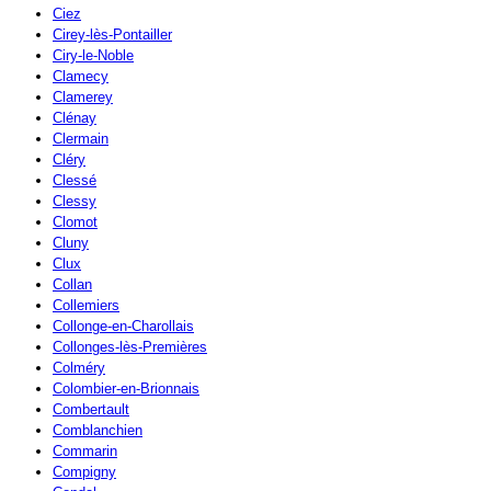
Ciez
Cirey-lès-Pontailler
Ciry-le-Noble
Clamecy
Clamerey
Clénay
Clermain
Cléry
Clessé
Clessy
Clomot
Cluny
Clux
Collan
Collemiers
Collonge-en-Charollais
Collonges-lès-Premières
Colméry
Colombier-en-Brionnais
Combertault
Comblanchien
Commarin
Compigny