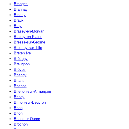
Branges
Brannay
Brassy
Braux
Bray
Brazey-en-Morvan
Brazey-en-Plaine
Bresse-sur-Grosne
Bressey-sur-Tille
Bretenière
Brétigny
Breugnon
Brèves
Brianny
Briant
Brienne
Brienon-sur-Armançon
Brinay
Brinon-sur-Beuvron
Brion
Brion
Brion-sur-Ource
Brochon