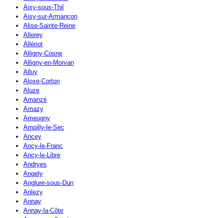
Aisy-sous-Thil
Aisy-sur-Armançon
Alise-Sainte-Reine
Allerey
Allériot
Alligny-Cosne
Alligny-en-Morvan
Alluy
Aloxe-Corton
Aluze
Amanzé
Amazy
Ameugny
Ampilly-le-Sec
Ancey
Ancy-le-Franc
Ancy-le-Libre
Andryes
Angely
Anglure-sous-Dun
Anlezy
Annay
Annay-la-Côte