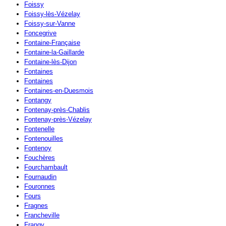
Foissy
Foissy-lès-Vézelay
Foissy-sur-Vanne
Foncegrive
Fontaine-Française
Fontaine-la-Gaillarde
Fontaine-lès-Dijon
Fontaines
Fontaines
Fontaines-en-Duesmois
Fontangy
Fontenay-près-Chablis
Fontenay-près-Vézelay
Fontenelle
Fontenouilles
Fontenoy
Fouchères
Fourchambault
Fournaudin
Fouronnes
Fours
Fragnes
Francheville
Frangy