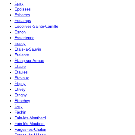
Épiry
Époisses
Esbarres
Escamps
Escolives-Sainte-Camille
Esnon
Essertenne
Essey
Étais-la-Sauvin
Étalante
Étang-sur-Arroux
Étaule
Étaules
Étevaux
Étigny
Étivey
Étrigny
Étrochey
Évry
Fâchin
Fain-lès-Montbard
Fain-lès-Moutiers
Farges-lès-Chalon