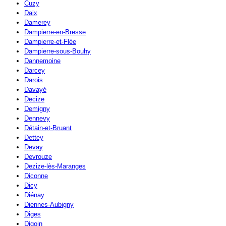
Cuzy
Daix
Damerey
Dampierre-en-Bresse
Dampierre-et-Flée
Dampierre-sous-Bouhy
Dannemoine
Darcey
Darois
Davayé
Decize
Demigny
Dennevy
Détain-et-Bruant
Dettey
Devay
Devrouze
Dezize-lès-Maranges
Diconne
Dicy
Diénay
Diennes-Aubigny
Diges
Digoin