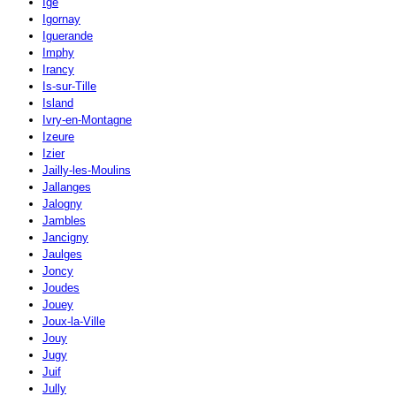
Igé
Igornay
Iguerande
Imphy
Irancy
Is-sur-Tille
Island
Ivry-en-Montagne
Izeure
Izier
Jailly-les-Moulins
Jallanges
Jalogny
Jambles
Jancigny
Jaulges
Joncy
Joudes
Jouey
Joux-la-Ville
Jouy
Jugy
Juif
Jully