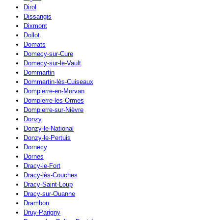
Dirol
Dissangis
Dixmont
Dollot
Domats
Domecy-sur-Cure
Domecy-sur-le-Vault
Dommartin
Dommartin-lès-Cuiseaux
Dompierre-en-Morvan
Dompierre-les-Ormes
Dompierre-sur-Nièvre
Donzy
Donzy-le-National
Donzy-le-Pertuis
Dornecy
Dornes
Dracy-le-Fort
Dracy-lès-Couches
Dracy-Saint-Loup
Dracy-sur-Ouanne
Drambon
Druy-Parigny