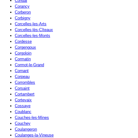
Condal
Corancy
Corberon
Corbigny
Corcelles-les-Arts
Corcelles-lès-Cîteaux
Corcelles-les-Monts
Cordesse
Corgengoux
Corgoloin
Cormatin
Cormot-le-Grand
Cornant
Corpeau
Corrombles
Corsaint
Cortambert
Cortevaix
Cossaye
Coublanc
Couches-les-Mines
Couchey
Coulangeron
Coulanges-la-Vineuse