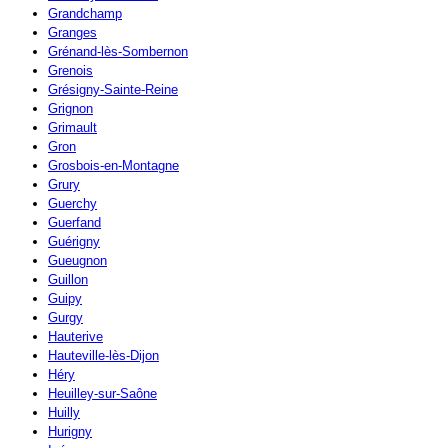
Grandchamp
Granges
Grénand-lès-Sombernon
Grenois
Grésigny-Sainte-Reine
Grignon
Grimault
Gron
Grosbois-en-Montagne
Grury
Guerchy
Guerfand
Guérigny
Gueugnon
Guillon
Guipy
Gurgy
Hauterive
Hauteville-lès-Dijon
Héry
Heuilley-sur-Saône
Huilly
Hurigny