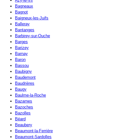
Azy-le-Vif
Bagneaux
Bagnot
Baigneux-les-Juifs
Balleray
Bantanges
Barbirey-sur-Ouche
Barges
Barizey
Barnay
Baron
Bassou
Baubigny
Baudemont
Baudrières
Baugy
Baulme-la-Roche
Bazarnes
Bazoches
Bazolles
Béard
Beaubery
Beaumont-la-Ferrière
Beaumont-Sardolles