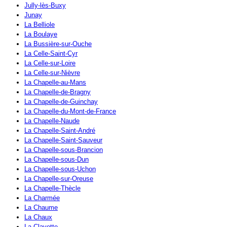
Jully-lès-Buxy
Junay
La Belliole
La Boulaye
La Bussière-sur-Ouche
La Celle-Saint-Cyr
La Celle-sur-Loire
La Celle-sur-Nièvre
La Chapelle-au-Mans
La Chapelle-de-Bragny
La Chapelle-de-Guinchay
La Chapelle-du-Mont-de-France
La Chapelle-Naude
La Chapelle-Saint-André
La Chapelle-Saint-Sauveur
La Chapelle-sous-Brancion
La Chapelle-sous-Dun
La Chapelle-sous-Uchon
La Chapelle-sur-Oreuse
La Chapelle-Thècle
La Charmée
La Chaume
La Chaux
La Clayette