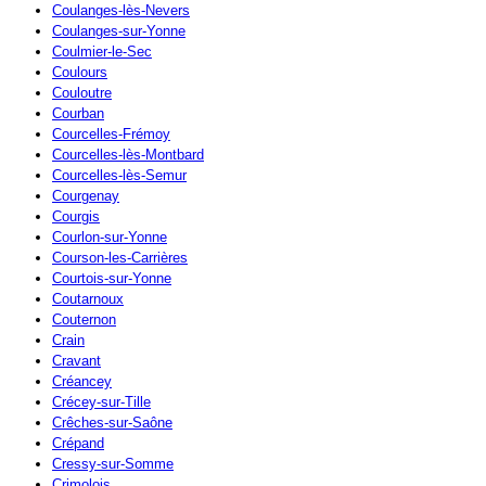
Coulanges-lès-Nevers
Coulanges-sur-Yonne
Coulmier-le-Sec
Coulours
Couloutre
Courban
Courcelles-Frémoy
Courcelles-lès-Montbard
Courcelles-lès-Semur
Courgenay
Courgis
Courlon-sur-Yonne
Courson-les-Carrières
Courtois-sur-Yonne
Coutarnoux
Couternon
Crain
Cravant
Créancey
Crécey-sur-Tille
Crêches-sur-Saône
Crépand
Cressy-sur-Somme
Crimolois