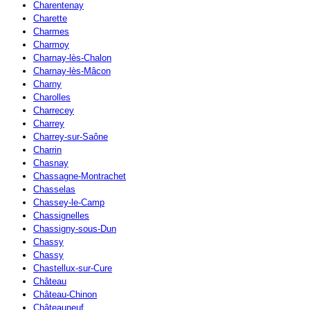
Charentenay
Charette
Charmes
Charmoy
Charnay-lès-Chalon
Charnay-lès-Mâcon
Charny
Charolles
Charrecey
Charrey
Charrey-sur-Saône
Charrin
Chasnay
Chassagne-Montrachet
Chasselas
Chassey-le-Camp
Chassignelles
Chassigny-sous-Dun
Chassy
Chassy
Chastellux-sur-Cure
Château
Château-Chinon
Châteauneuf