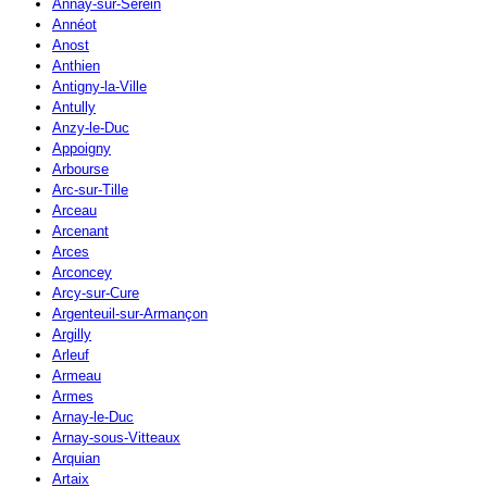
Annay-sur-Serein
Annéot
Anost
Anthien
Antigny-la-Ville
Antully
Anzy-le-Duc
Appoigny
Arbourse
Arc-sur-Tille
Arceau
Arcenant
Arces
Arconcey
Arcy-sur-Cure
Argenteuil-sur-Armançon
Argilly
Arleuf
Armeau
Armes
Arnay-le-Duc
Arnay-sous-Vitteaux
Arquian
Artaix