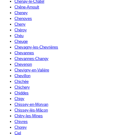
Chenay-le-Châtel
Chêne-Arnoult
Cheney
Chenoves
Cheny
Chéroy
Chéu
Cheuge
Chevagny-les-Chevrières
Chevannes
Chevannes-Changy
Chevenon
Chevigny-en-Valière
Chevillon
Chichée
Chichery
Chiddes
Chigy
Chissey-en-Morvan
Chissey-lès-Mâcon
Chitry-les-Mines
Chivres
Chorey
Ciel