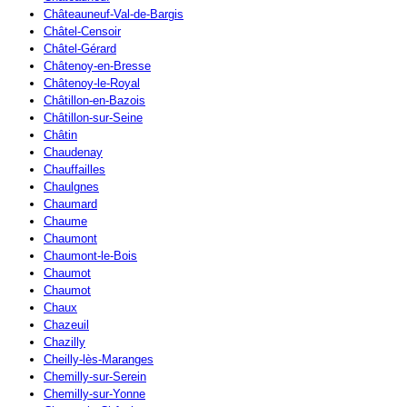
Châteauneuf-Val-de-Bargis
Châtel-Censoir
Châtel-Gérard
Châtenoy-en-Bresse
Châtenoy-le-Royal
Châtillon-en-Bazois
Châtillon-sur-Seine
Châtin
Chaudenay
Chauffailles
Chaulgnes
Chaumard
Chaume
Chaumont
Chaumont-le-Bois
Chaumot
Chaumot
Chaux
Chazeuil
Chazilly
Cheilly-lès-Maranges
Chemilly-sur-Serein
Chemilly-sur-Yonne