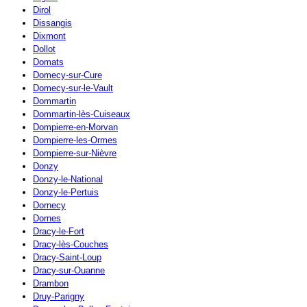
Dirol
Dissangis
Dixmont
Dollot
Domats
Domecy-sur-Cure
Domecy-sur-le-Vault
Dommartin
Dommartin-lès-Cuiseaux
Dompierre-en-Morvan
Dompierre-les-Ormes
Dompierre-sur-Nièvre
Donzy
Donzy-le-National
Donzy-le-Pertuis
Dornecy
Dornes
Dracy-le-Fort
Dracy-lès-Couches
Dracy-Saint-Loup
Dracy-sur-Ouanne
Drambon
Druy-Parigny