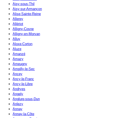
Aisy-sous-Thil
Aisy-sur-Armançon
Alise-Sainte-Reine
Allerey
Allériot
Alligny-Cosne
Alligny-en-Morvan
Alluy
Aloxe-Corton
Aluze
Amanzé
Amazy
Ameugny
Ampilly-le-Sec
Ancey
Ancy-le-Franc
Ancy-le-Libre
Andryes
Angely
Anglure-sous-Dun
Anlezy
Annay
Annay-la-Côte