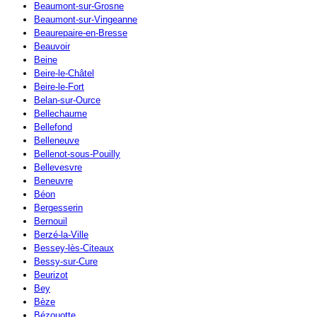
Beaumont-sur-Grosne
Beaumont-sur-Vingeanne
Beaurepaire-en-Bresse
Beauvoir
Beine
Beire-le-Châtel
Beire-le-Fort
Belan-sur-Ource
Bellechaume
Bellefond
Belleneuve
Bellenot-sous-Pouilly
Bellevesvre
Beneuvre
Béon
Bergesserin
Bernouil
Berzé-la-Ville
Bessey-lès-Citeaux
Bessy-sur-Cure
Beurizot
Bey
Bèze
Bézouotte