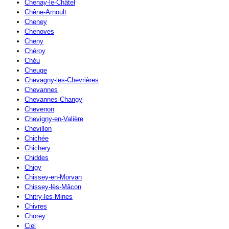
Chenay-le-Châtel
Chêne-Arnoult
Cheney
Chenoves
Cheny
Chéroy
Chéu
Cheuge
Chevagny-les-Chevrières
Chevannes
Chevannes-Changy
Chevenon
Chevigny-en-Valière
Chevillon
Chichée
Chichery
Chiddes
Chigy
Chissey-en-Morvan
Chissey-lès-Mâcon
Chitry-les-Mines
Chivres
Chorey
Ciel