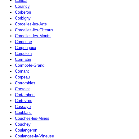
Condal
Corancy
Corberon
Corbigny
Corcelles-les-Arts
Corcelles-lès-Cîteaux
Corcelles-les-Monts
Cordesse
Corgengoux
Corgoloin
Cormatin
Cormot-le-Grand
Cornant
Corpeau
Corrombles
Corsaint
Cortambert
Cortevaix
Cossaye
Coublanc
Couches-les-Mines
Couchey
Coulangeron
Coulanges-la-Vineuse