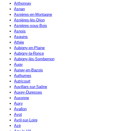
Arthonnay
Asnan
Asnières-en-Montagne
Asnières-lès-Dijon
Asnières-sous-Bois
Asnois
Asquins
Athée
Aubigny-en-Plaine
Aubigny-la-Ronce
Aubigny-lès-Sombernon
Augy
Aunay-en-Bazois
Authumes
Autricourt
Auvillars-sur-Saône
Auxey-Duresses
Auxonne
Auxy
Avallon
Avot
Avril-sur-Loire
Azé