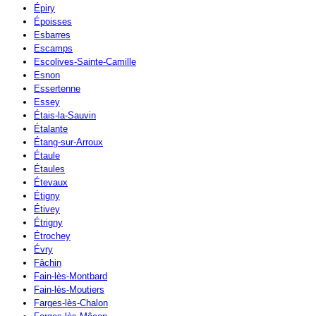
Épiry
Époisses
Esbarres
Escamps
Escolives-Sainte-Camille
Esnon
Essertenne
Essey
Étais-la-Sauvin
Étalante
Étang-sur-Arroux
Étaule
Étaules
Étevaux
Étigny
Étivey
Étrigny
Étrochey
Évry
Fâchin
Fain-lès-Montbard
Fain-lès-Moutiers
Farges-lès-Chalon