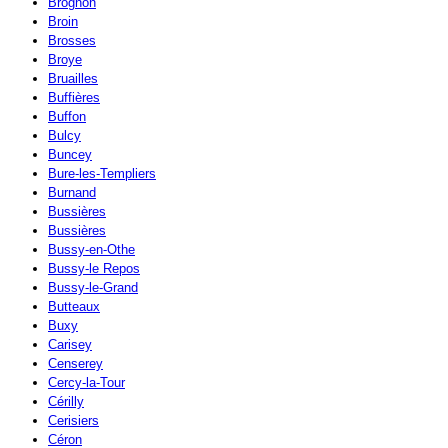
Brognon
Broin
Brosses
Broye
Bruailles
Buffières
Buffon
Bulcy
Buncey
Bure-les-Templiers
Burnand
Bussières
Bussières
Bussy-en-Othe
Bussy-le Repos
Bussy-le-Grand
Butteaux
Buxy
Carisey
Censerey
Cercy-la-Tour
Cérilly
Cerisiers
Céron