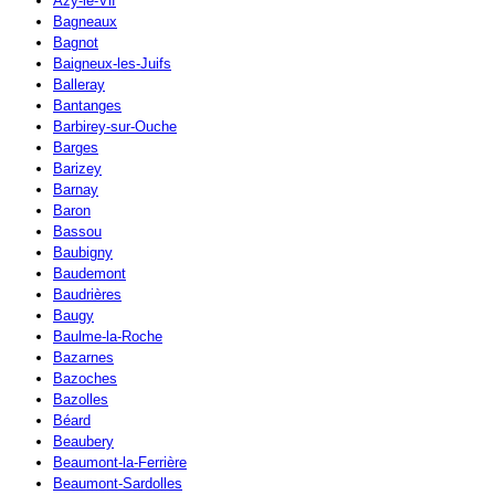
Azy-le-Vif
Bagneaux
Bagnot
Baigneux-les-Juifs
Balleray
Bantanges
Barbirey-sur-Ouche
Barges
Barizey
Barnay
Baron
Bassou
Baubigny
Baudemont
Baudrières
Baugy
Baulme-la-Roche
Bazarnes
Bazoches
Bazolles
Béard
Beaubery
Beaumont-la-Ferrière
Beaumont-Sardolles