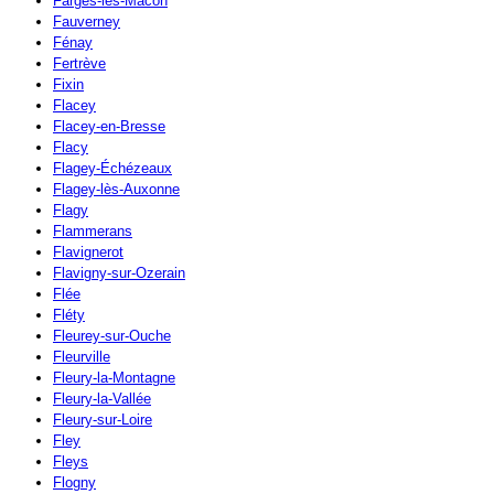
Farges-lès-Mâcon
Fauverney
Fénay
Fertrève
Fixin
Flacey
Flacey-en-Bresse
Flacy
Flagey-Échézeaux
Flagey-lès-Auxonne
Flagy
Flammerans
Flavignerot
Flavigny-sur-Ozerain
Flée
Fléty
Fleurey-sur-Ouche
Fleurville
Fleury-la-Montagne
Fleury-la-Vallée
Fleury-sur-Loire
Fley
Fleys
Flogny