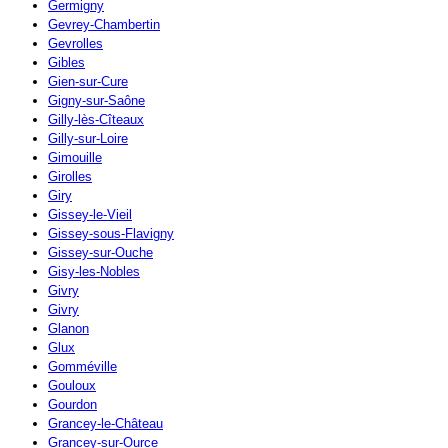
Germigny
Gevrey-Chambertin
Gevrolles
Gibles
Gien-sur-Cure
Gigny-sur-Saône
Gilly-lès-Cîteaux
Gilly-sur-Loire
Gimouille
Girolles
Giry
Gissey-le-Vieil
Gissey-sous-Flavigny
Gissey-sur-Ouche
Gisy-les-Nobles
Givry
Givry
Glanon
Glux
Gomméville
Gouloux
Gourdon
Grancey-le-Château
Grancey-sur-Ource