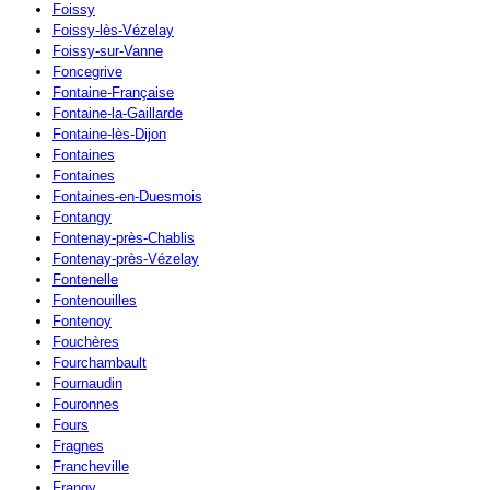
Foissy
Foissy-lès-Vézelay
Foissy-sur-Vanne
Foncegrive
Fontaine-Française
Fontaine-la-Gaillarde
Fontaine-lès-Dijon
Fontaines
Fontaines
Fontaines-en-Duesmois
Fontangy
Fontenay-près-Chablis
Fontenay-près-Vézelay
Fontenelle
Fontenouilles
Fontenoy
Fouchères
Fourchambault
Fournaudin
Fouronnes
Fours
Fragnes
Francheville
Frangy