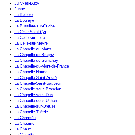
Jully-lès-Buxy
Junay
La Belliole
La Boulaye
La Bussière-sur-Ouche
La Celle-Saint-Cyr
La Celle-sur-Loire
La Celle-sur-Nièvre
La Chapelle-au-Mans
La Chapelle-de-Bragny
La Chapelle-de-Guinchay
La Chapelle-du-Mont-de-France
La Chapelle-Naude
La Chapelle-Saint-André
La Chapelle-Saint-Sauveur
La Chapelle-sous-Brancion
La Chapelle-sous-Dun
La Chapelle-sous-Uchon
La Chapelle-sur-Oreuse
La Chapelle-Thècle
La Charmée
La Chaume
La Chaux
La Clayette