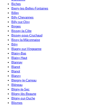
Biches
Bierry-les-Belles-Fontaines
Billey
Billy-Chevannes
Billy-sur-Oisy
Binges
Bissey-la-Côte
Bissey-sous-Cruchaud
Bissy-la-Mâconnaise
Bitry
Blagny-sur-Vingeanne
Blaisy-Bas
Blaisy-Haut
Blannay
Blanot
Blanot
Blanzy
Bleigny-le-Carreau
Bléneau
Bligny-le-Sec
Bligny-lès-Beaune
Bligny-sur-Ouche
Blismes