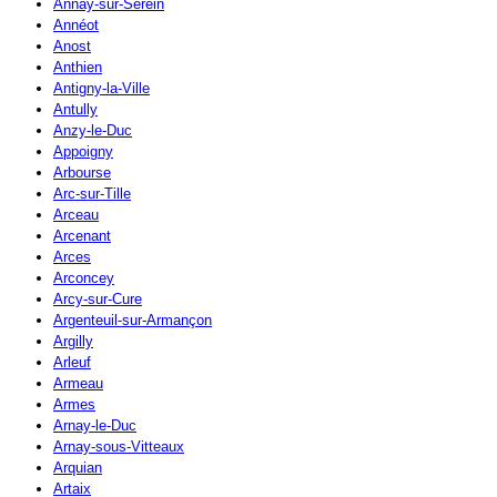
Annay-sur-Serein
Annéot
Anost
Anthien
Antigny-la-Ville
Antully
Anzy-le-Duc
Appoigny
Arbourse
Arc-sur-Tille
Arceau
Arcenant
Arces
Arconcey
Arcy-sur-Cure
Argenteuil-sur-Armançon
Argilly
Arleuf
Armeau
Armes
Arnay-le-Duc
Arnay-sous-Vitteaux
Arquian
Artaix