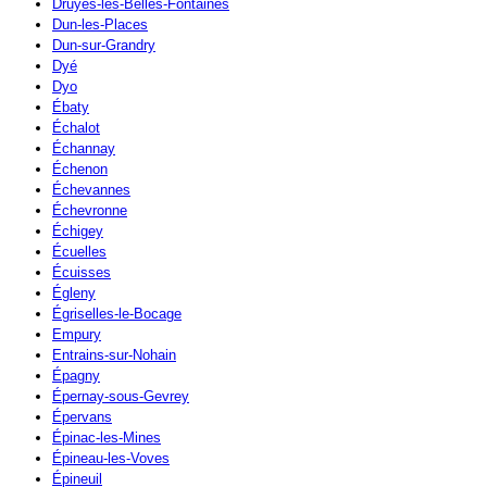
Druyes-les-Belles-Fontaines
Dun-les-Places
Dun-sur-Grandry
Dyé
Dyo
Ébaty
Échalot
Échannay
Échenon
Échevannes
Échevronne
Échigey
Écuelles
Écuisses
Égleny
Égriselles-le-Bocage
Empury
Entrains-sur-Nohain
Épagny
Épernay-sous-Gevrey
Épervans
Épinac-les-Mines
Épineau-les-Voves
Épineuil