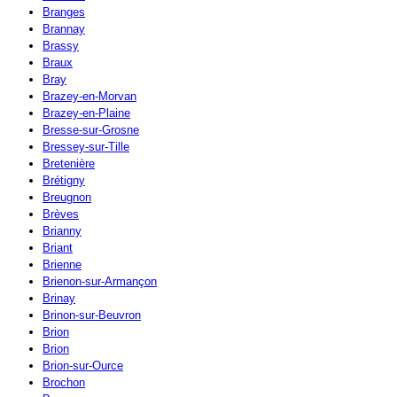
Branges
Brannay
Brassy
Braux
Bray
Brazey-en-Morvan
Brazey-en-Plaine
Bresse-sur-Grosne
Bressey-sur-Tille
Bretenière
Brétigny
Breugnon
Brèves
Brianny
Briant
Brienne
Brienon-sur-Armançon
Brinay
Brinon-sur-Beuvron
Brion
Brion
Brion-sur-Ource
Brochon