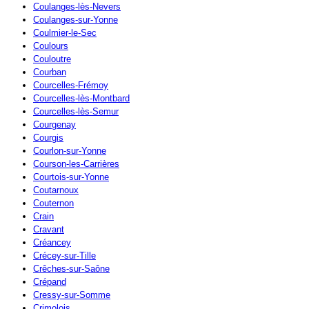
Coulanges-lès-Nevers
Coulanges-sur-Yonne
Coulmier-le-Sec
Coulours
Couloutre
Courban
Courcelles-Frémoy
Courcelles-lès-Montbard
Courcelles-lès-Semur
Courgenay
Courgis
Courlon-sur-Yonne
Courson-les-Carrières
Courtois-sur-Yonne
Coutarnoux
Couternon
Crain
Cravant
Créancey
Crécey-sur-Tille
Crêches-sur-Saône
Crépand
Cressy-sur-Somme
Crimolois