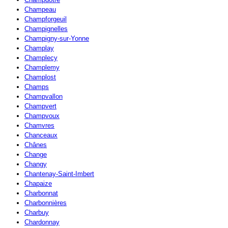
Champeau
Champforgeuil
Champignelles
Champigny-sur-Yonne
Champlay
Champlecy
Champlemy
Champlost
Champs
Champvallon
Champvert
Champvoux
Chamvres
Chanceaux
Chânes
Change
Changy
Chantenay-Saint-Imbert
Chapaize
Charbonnat
Charbonnières
Charbuy
Chardonnay