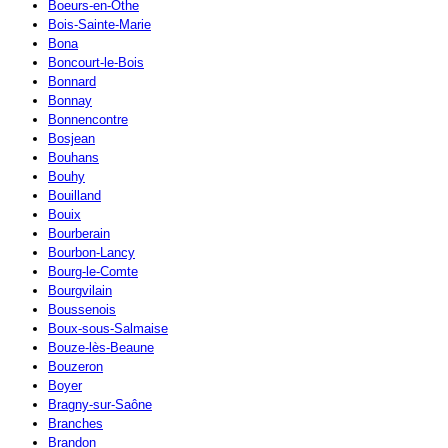
Boeurs-en-Othe
Bois-Sainte-Marie
Bona
Boncourt-le-Bois
Bonnard
Bonnay
Bonnencontre
Bosjean
Bouhans
Bouhy
Bouilland
Bouix
Bourberain
Bourbon-Lancy
Bourg-le-Comte
Bourgvilain
Boussenois
Boux-sous-Salmaise
Bouze-lès-Beaune
Bouzeron
Boyer
Bragny-sur-Saône
Branches
Brandon