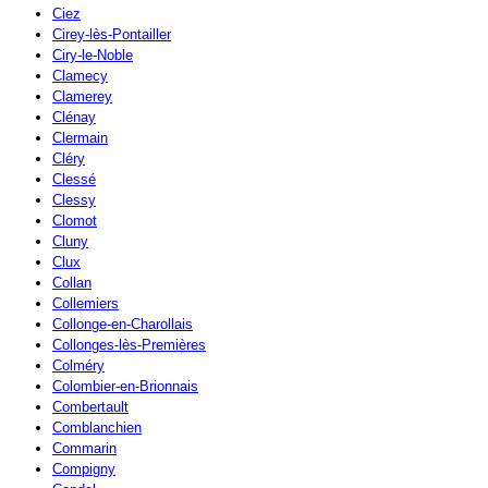
Ciez
Cirey-lès-Pontailler
Ciry-le-Noble
Clamecy
Clamerey
Clénay
Clermain
Cléry
Clessé
Clessy
Clomot
Cluny
Clux
Collan
Collemiers
Collonge-en-Charollais
Collonges-lès-Premières
Colméry
Colombier-en-Brionnais
Combertault
Comblanchien
Commarin
Compigny