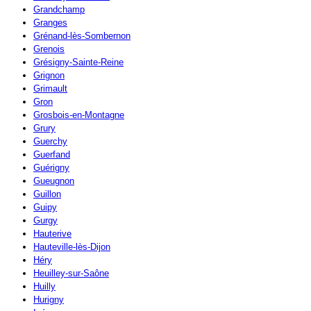
Grandchamp
Granges
Grénand-lès-Sombernon
Grenois
Grésigny-Sainte-Reine
Grignon
Grimault
Gron
Grosbois-en-Montagne
Grury
Guerchy
Guerfand
Guérigny
Gueugnon
Guillon
Guipy
Gurgy
Hauterive
Hauteville-lès-Dijon
Héry
Heuilley-sur-Saône
Huilly
Hurigny