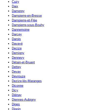
Cuzy
Daix
Damerey
Dampierre-en-Bresse
Dampierre-et-Flée
Dampierre-sous-Bouhy
Dannemoine
Darcey
Darois
Davayé
Decize
Demigny
Dennevy
Détain-et-Bruant
Dettey
Devay
Devrouze
Dezize-lès-Maranges
Diconne
Dicy
Diénay
Diennes-Aubigny
Diges
Digoin