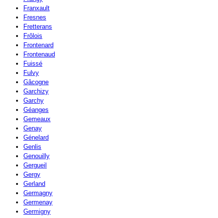
Franxault
Fresnes
Fretterans
Frôlois
Frontenard
Frontenaud
Fuissé
Fulvy
Gâcogne
Garchizy
Garchy
Géanges
Gemeaux
Genay
Génelard
Genlis
Genouilly
Gergueil
Gergy
Gerland
Germagny
Germenay
Germigny