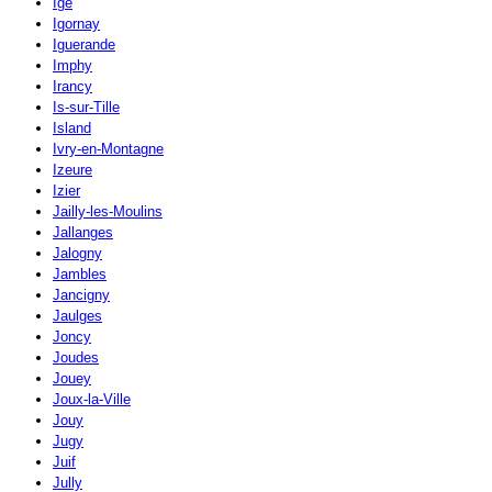
Igé
Igornay
Iguerande
Imphy
Irancy
Is-sur-Tille
Island
Ivry-en-Montagne
Izeure
Izier
Jailly-les-Moulins
Jallanges
Jalogny
Jambles
Jancigny
Jaulges
Joncy
Joudes
Jouey
Joux-la-Ville
Jouy
Jugy
Juif
Jully