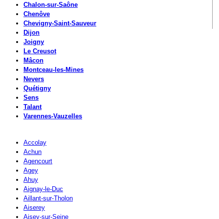
Chalon-sur-Saône
Chenôve
Chevigny-Saint-Sauveur
Dijon
Joigny
Le Creusot
Mâcon
Montceau-les-Mines
Nevers
Quétigny
Sens
Talant
Varennes-Vauzelles
Accolay
Achun
Agencourt
Agey
Ahuy
Aignay-le-Duc
Aillant-sur-Tholon
Aiserey
Aisey-sur-Seine