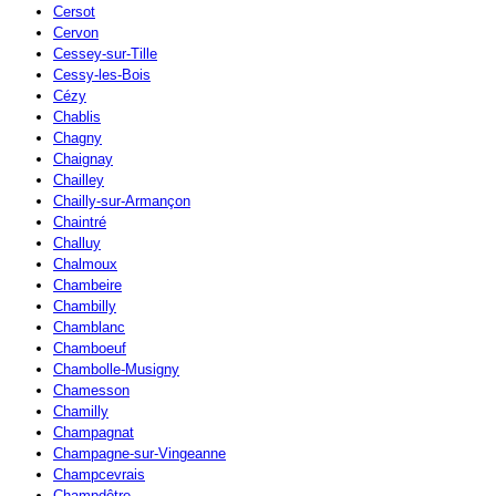
Cersot
Cervon
Cessey-sur-Tille
Cessy-les-Bois
Cézy
Chablis
Chagny
Chaignay
Chailley
Chailly-sur-Armançon
Chaintré
Challuy
Chalmoux
Chambeire
Chambilly
Chamblanc
Chamboeuf
Chambolle-Musigny
Chamesson
Chamilly
Champagnat
Champagne-sur-Vingeanne
Champcevrais
Champdôtre