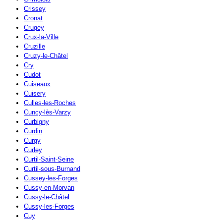
Crissey
Cronat
Crugey
Crux-la-Ville
Cruzille
Cruzy-le-Châtel
Cry
Cudot
Cuiseaux
Cuisery
Culles-les-Roches
Cuncy-lès-Varzy
Curbigny
Curdin
Curgy
Curley
Curtil-Saint-Seine
Curtil-sous-Burnand
Cussey-les-Forges
Cussy-en-Morvan
Cussy-le-Châtel
Cussy-les-Forges
Cuy