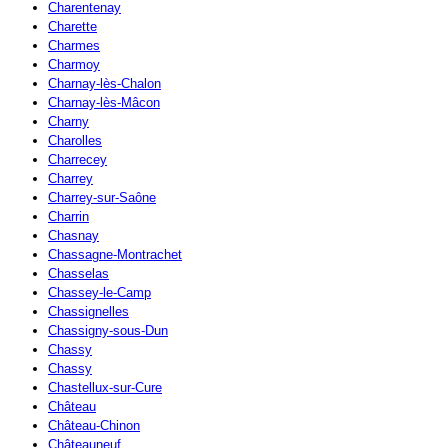
Charentenay
Charette
Charmes
Charmoy
Charnay-lès-Chalon
Charnay-lès-Mâcon
Charny
Charolles
Charrecey
Charrey
Charrey-sur-Saône
Charrin
Chasnay
Chassagne-Montrachet
Chasselas
Chassey-le-Camp
Chassignelles
Chassigny-sous-Dun
Chassy
Chassy
Chastellux-sur-Cure
Château
Château-Chinon
Châteauneuf