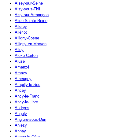
Aisey-sur-Seine
Aisy-sous-Thil
Aisy-sur-Armançon
Alise-Sainte-Reine
Allerey
Allériot
Alligny-Cosne
Alligny-en-Morvan
Alluy
Aloxe-Corton
Aluze
Amanzé
Amazy
Ameugny
Ampilly-le-Sec
Ancey
Ancy-le-Franc
Ancy-le-Libre
Andryes
Angely
Anglure-sous-Dun
Anlezy
Annay
Annay-la-Côte