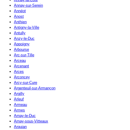
Annay-sur-Serein
Annéot
Anost
Anthien
Antigny-la-Ville
Antully
Anzy-le-Duc
Appoigny
Arbourse
Arc-sur-Tille
Arceau
Arcenant
Arces
Arconcey
Arcy-sur-Cure
Argenteuil-sur-Armançon
Argilly
Arleuf
Armeau
Armes
Arnay-le-Duc
Arnay-sous-Vitteaux
Arquian