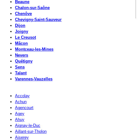
Beaune
Chalon-sur-Saône
Chenôve
Chevigny-Saint-Sauveur
Dijon
Joigny
Le Creusot
Mâcon
Montceau-les-Mines
Nevers
Quétigny
Sens
Talant
Varennes-Vauzelles
Accolay
Achun
Agencourt
Agey
Ahuy
Aignay-le-Duc
Aillant-sur-Tholon
Aiserey