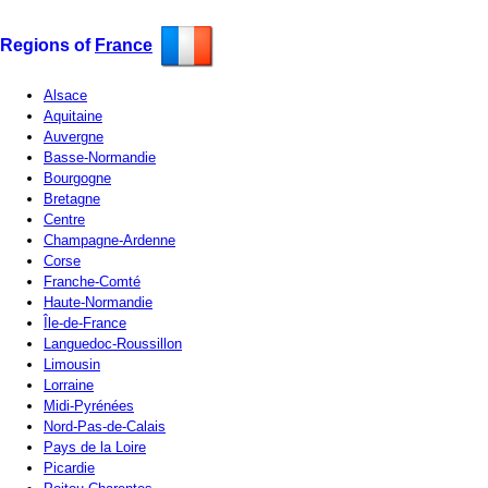
Regions of
France
Alsace
Aquitaine
Auvergne
Basse-Normandie
Bourgogne
Bretagne
Centre
Champagne-Ardenne
Corse
Franche-Comté
Haute-Normandie
Île-de-France
Languedoc-Roussillon
Limousin
Lorraine
Midi-Pyrénées
Nord-Pas-de-Calais
Pays de la Loire
Picardie