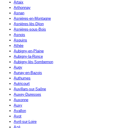
Artaix
Arthonnay
Asnan
Asnières-en-Montagne
Asnières-lès-Dijon
Asnières-sous-Bois
Asnois
Asquins
Athée
Aubigny-en-Plaine
Aubigny-la-Ronce
Aubigny-lès-Sombernon
Augy
Aunay-en-Bazois
Authumes
Autricourt
Auvillars-sur-Saône
Auxey-Duresses
Auxonne
Auxy
Avallon
Avot
Avril-sur-Loire
Azé