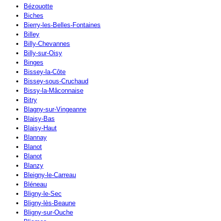
Bézouotte
Biches
Bierry-les-Belles-Fontaines
Billey
Billy-Chevannes
Billy-sur-Oisy
Binges
Bissey-la-Côte
Bissey-sous-Cruchaud
Bissy-la-Mâconnaise
Bitry
Blagny-sur-Vingeanne
Blaisy-Bas
Blaisy-Haut
Blannay
Blanot
Blanot
Blanzy
Bleigny-le-Carreau
Bléneau
Bligny-le-Sec
Bligny-lès-Beaune
Bligny-sur-Ouche