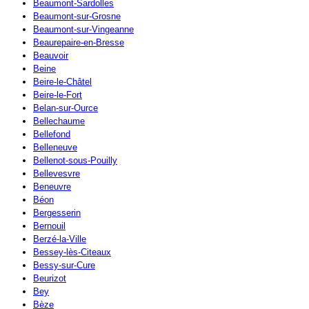
Beaumont-Sardolles
Beaumont-sur-Grosne
Beaumont-sur-Vingeanne
Beaurepaire-en-Bresse
Beauvoir
Beine
Beire-le-Châtel
Beire-le-Fort
Belan-sur-Ource
Bellechaume
Bellefond
Belleneuve
Bellenot-sous-Pouilly
Bellevesvre
Beneuvre
Béon
Bergesserin
Bernouil
Berzé-la-Ville
Bessey-lès-Citeaux
Bessy-sur-Cure
Beurizot
Bey
Bèze