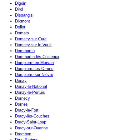
Digoin
Dirol
Dissangis
Dixmont
Dollot
Domats
Domecy-sur-Cure
Domecy-sur-le-Vault
Dommartin
Dommartin-lès-Cuiseaux
Dompierre-en-Morvan
Dompierre-les-Ormes
Dompierre-sur-Nièvre
Donzy
Donzy-le-National
Donzy-le-Pertuis
Dornecy
Dornes
Dracy-le-Fort
Dracy-lès-Couches
Dracy-Saint-Loup
Dracy-sur-Ouanne
Drambon
Druy-Parigny