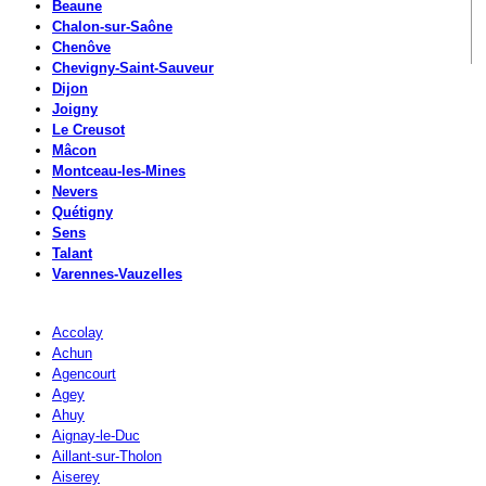
Beaune
Chalon-sur-Saône
Chenôve
Chevigny-Saint-Sauveur
Dijon
Joigny
Le Creusot
Mâcon
Montceau-les-Mines
Nevers
Quétigny
Sens
Talant
Varennes-Vauzelles
Accolay
Achun
Agencourt
Agey
Ahuy
Aignay-le-Duc
Aillant-sur-Tholon
Aiserey