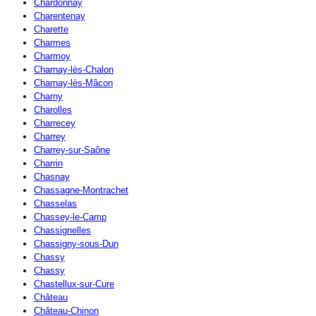
Chardonnay
Charentenay
Charette
Charmes
Charmoy
Charnay-lès-Chalon
Charnay-lès-Mâcon
Charny
Charolles
Charrecey
Charrey
Charrey-sur-Saône
Charrin
Chasnay
Chassagne-Montrachet
Chasselas
Chassey-le-Camp
Chassignelles
Chassigny-sous-Dun
Chassy
Chassy
Chastellux-sur-Cure
Château
Château-Chinon