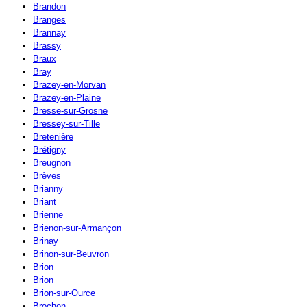
Brandon
Branges
Brannay
Brassy
Braux
Bray
Brazey-en-Morvan
Brazey-en-Plaine
Bresse-sur-Grosne
Bressey-sur-Tille
Bretenière
Brétigny
Breugnon
Brèves
Brianny
Briant
Brienne
Brienon-sur-Armançon
Brinay
Brinon-sur-Beuvron
Brion
Brion
Brion-sur-Ource
Brochon