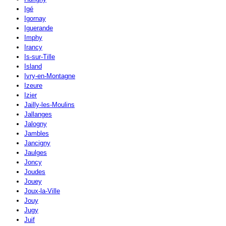
Igé
Igornay
Iguerande
Imphy
Irancy
Is-sur-Tille
Island
Ivry-en-Montagne
Izeure
Izier
Jailly-les-Moulins
Jallanges
Jalogny
Jambles
Jancigny
Jaulges
Joncy
Joudes
Jouey
Joux-la-Ville
Jouy
Jugy
Juif