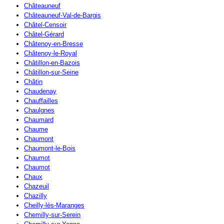
Châteauneuf
Châteauneuf-Val-de-Bargis
Châtel-Censoir
Châtel-Gérard
Châtenoy-en-Bresse
Châtenoy-le-Royal
Châtillon-en-Bazois
Châtillon-sur-Seine
Châtin
Chaudenay
Chauffailles
Chaulgnes
Chaumard
Chaume
Chaumont
Chaumont-le-Bois
Chaumot
Chaumot
Chaux
Chazeuil
Chazilly
Cheilly-lès-Maranges
Chemilly-sur-Serein