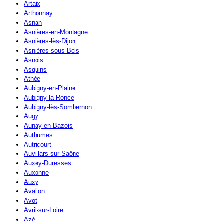
Artaix
Arthonnay
Asnan
Asnières-en-Montagne
Asnières-lès-Dijon
Asnières-sous-Bois
Asnois
Asquins
Athée
Aubigny-en-Plaine
Aubigny-la-Ronce
Aubigny-lès-Sombernon
Augy
Aunay-en-Bazois
Authumes
Autricourt
Auvillars-sur-Saône
Auxey-Duresses
Auxonne
Auxy
Avallon
Avot
Avril-sur-Loire
Azé