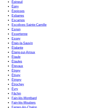
Épineuil
Épiry
Époisses
Esbarres
Escamps
Escolives-Sainte-Camille
Esnon
Essertenne
Essey
Étais-la-Sauvin
Étalante
Étang-sur-Arroux
Étaule
Étaules
Étevaux
Étigny
Étivey
Étrigny
Étrochey
Évry
Fâchin
Fain-lès-Montbard
Fain-lès-Moutiers
Farges-lès-Chalon