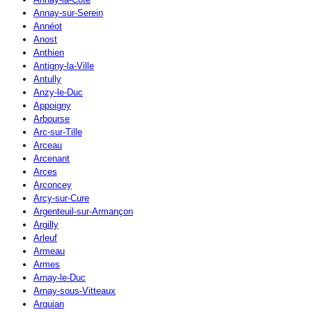
Annay-sur-Serein
Annéot
Anost
Anthien
Antigny-la-Ville
Antully
Anzy-le-Duc
Appoigny
Arbourse
Arc-sur-Tille
Arceau
Arcenant
Arces
Arconcey
Arcy-sur-Cure
Argenteuil-sur-Armançon
Argilly
Arleuf
Armeau
Armes
Arnay-le-Duc
Arnay-sous-Vitteaux
Arquian