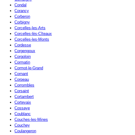
Condal
Corancy
Corberon
Corbigny
Corcelles-les-Arts
Corcelles-lès-Cîteaux
Corcelles-les-Monts
Cordesse
Corgengoux
Corgoloin
Cormatin
Cormot-le-Grand
Cornant
Corpeau
Corrombles
Corsaint
Cortambert
Cortevaix
Cossaye
Coublanc
Couches-les-Mines
Couchey
Coulangeron