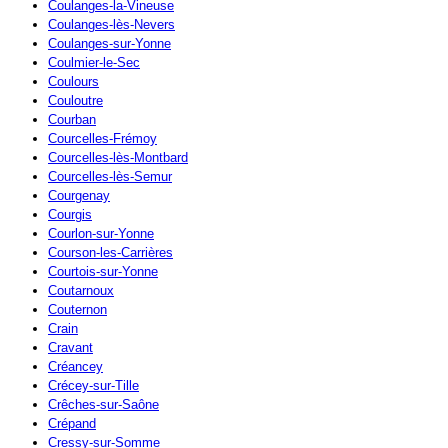
Coulanges-la-Vineuse
Coulanges-lès-Nevers
Coulanges-sur-Yonne
Coulmier-le-Sec
Coulours
Couloutre
Courban
Courcelles-Frémoy
Courcelles-lès-Montbard
Courcelles-lès-Semur
Courgenay
Courgis
Courlon-sur-Yonne
Courson-les-Carrières
Courtois-sur-Yonne
Coutarnoux
Couternon
Crain
Cravant
Créancey
Crécey-sur-Tille
Crêches-sur-Saône
Crépand
Cressy-sur-Somme