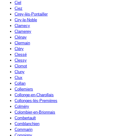
Ciel
Ciez
Cirey-lès-Pontailler
Ciry-le-Noble
Clamecy
Clamerey
Clénay
Clermain
Cléry
Clessé
Clessy
Clomot
Cluny
Clux
Collan
Collemiers
Collonge-en-Charollais
Collonges-lès-Premières
Colméry
Colombier-en-Brionnais
Combertault
Comblanchien
Commarin
Compigny