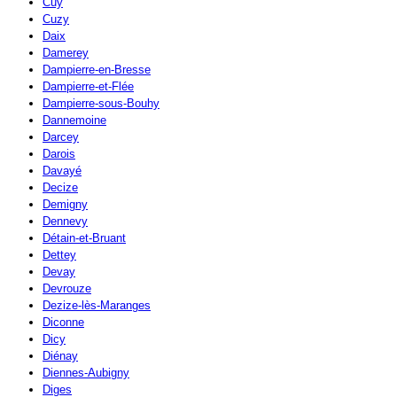
Cuy
Cuzy
Daix
Damerey
Dampierre-en-Bresse
Dampierre-et-Flée
Dampierre-sous-Bouhy
Dannemoine
Darcey
Darois
Davayé
Decize
Demigny
Dennevy
Détain-et-Bruant
Dettey
Devay
Devrouze
Dezize-lès-Maranges
Diconne
Dicy
Diénay
Diennes-Aubigny
Diges