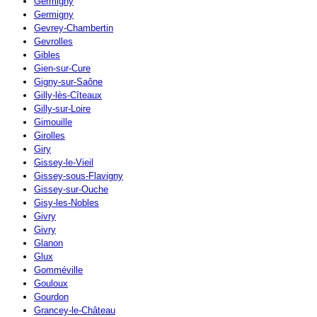
Germigny
Germigny
Gevrey-Chambertin
Gevrolles
Gibles
Gien-sur-Cure
Gigny-sur-Saône
Gilly-lès-Cîteaux
Gilly-sur-Loire
Gimouille
Girolles
Giry
Gissey-le-Vieil
Gissey-sous-Flavigny
Gissey-sur-Ouche
Gisy-les-Nobles
Givry
Givry
Glanon
Glux
Gomméville
Gouloux
Gourdon
Grancey-le-Château