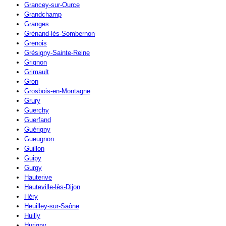
Grancey-sur-Ource
Grandchamp
Granges
Grénand-lès-Sombernon
Grenois
Grésigny-Sainte-Reine
Grignon
Grimault
Gron
Grosbois-en-Montagne
Grury
Guerchy
Guerfand
Guérigny
Gueugnon
Guillon
Guipy
Gurgy
Hauterive
Hauteville-lès-Dijon
Héry
Heuilley-sur-Saône
Huilly
Hurigny