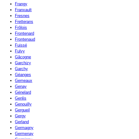
Frangy
Franxault
Fresnes
Fretterans
Frôlois
Frontenard
Frontenaud
Fuissé
Fulvy
Gâcogne
Garchizy
Garchy
Géanges
Gemeaux
Genay
Génelard
Genlis
Genouilly
Gergueil
Gergy
Gerland
Germagny
Germenay