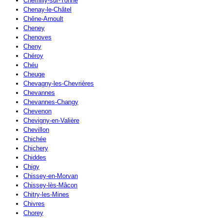
Chemilly-sur-Yonne
Chenay-le-Châtel
Chêne-Arnoult
Cheney
Chenoves
Cheny
Chéroy
Chéu
Cheuge
Chevagny-les-Chevrières
Chevannes
Chevannes-Changy
Chevenon
Chevigny-en-Valière
Chevillon
Chichée
Chichery
Chiddes
Chigy
Chissey-en-Morvan
Chissey-lès-Mâcon
Chitry-les-Mines
Chivres
Chorey