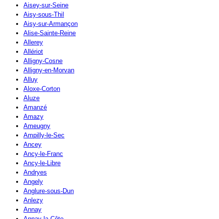
Aisey-sur-Seine
Aisy-sous-Thil
Aisy-sur-Armançon
Alise-Sainte-Reine
Allerey
Allériot
Alligny-Cosne
Alligny-en-Morvan
Alluy
Aloxe-Corton
Aluze
Amanzé
Amazy
Ameugny
Ampilly-le-Sec
Ancey
Ancy-le-Franc
Ancy-le-Libre
Andryes
Angely
Anglure-sous-Dun
Anlezy
Annay
Annay-la-Côte