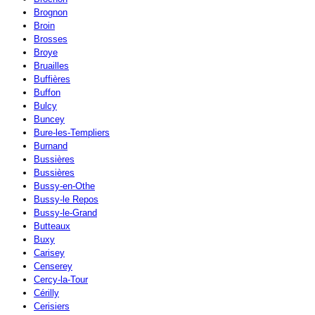
Brognon
Broin
Brosses
Broye
Bruailles
Buffières
Buffon
Bulcy
Buncey
Bure-les-Templiers
Burnand
Bussières
Bussières
Bussy-en-Othe
Bussy-le Repos
Bussy-le-Grand
Butteaux
Buxy
Carisey
Censerey
Cercy-la-Tour
Cérilly
Cerisiers