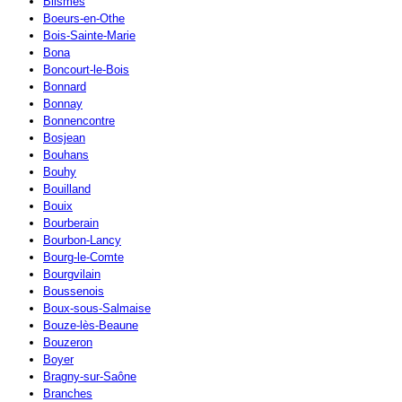
Blismes
Boeurs-en-Othe
Bois-Sainte-Marie
Bona
Boncourt-le-Bois
Bonnard
Bonnay
Bonnencontre
Bosjean
Bouhans
Bouhy
Bouilland
Bouix
Bourberain
Bourbon-Lancy
Bourg-le-Comte
Bourgvilain
Boussenois
Boux-sous-Salmaise
Bouze-lès-Beaune
Bouzeron
Boyer
Bragny-sur-Saône
Branches