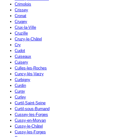
Crimolois
Crissey
Cronat
Crugey
Crux-la-Ville
Cruzille
Cruzy-le-Châtel
Cry
Cudot
Cuiseaux
Cuisery
Culles-les-Roches
Cuncy-lès-Varzy
Curbigny
Curdin
Curgy
Curley
Curtil-Saint-Seine
Curtil-sous-Burnand
Cussey-les-Forges
Cussy-en-Morvan
Cussy-le-Châtel
Cussy-les-Forges