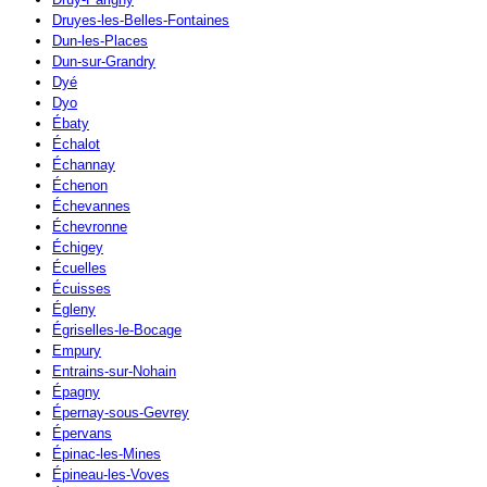
Druyes-les-Belles-Fontaines
Dun-les-Places
Dun-sur-Grandry
Dyé
Dyo
Ébaty
Échalot
Échannay
Échenon
Échevannes
Échevronne
Échigey
Écuelles
Écuisses
Égleny
Égriselles-le-Bocage
Empury
Entrains-sur-Nohain
Épagny
Épernay-sous-Gevrey
Épervans
Épinac-les-Mines
Épineau-les-Voves