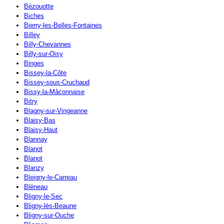
Bézouotte
Biches
Bierry-les-Belles-Fontaines
Billey
Billy-Chevannes
Billy-sur-Oisy
Binges
Bissey-la-Côte
Bissey-sous-Cruchaud
Bissy-la-Mâconnaise
Bitry
Blagny-sur-Vingeanne
Blaisy-Bas
Blaisy-Haut
Blannay
Blanot
Blanot
Blanzy
Bleigny-le-Carreau
Bléneau
Bligny-le-Sec
Bligny-lès-Beaune
Bligny-sur-Ouche