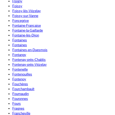
Flogny
Foissy
Foissy-lès-Vézelay
Foissy-sur-Vanne
Foncegrive
Fontaine-Française
Fontaine-la-Gaillarde
Fontaine-lès-Dijon
Fontaines
Fontaines
Fontaines-en-Duesmois
Fontangy
Fontenay-près-Chablis
Fontenay-près-Vézelay
Fontenelle
Fontenouilles
Fontenoy
Fouchères
Fourchambault
Fournaudin
Fouronnes
Fours
Fragnes
Francheville