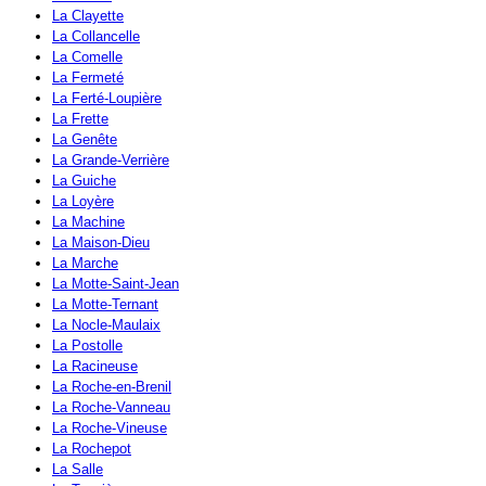
La Clayette
La Collancelle
La Comelle
La Fermeté
La Ferté-Loupière
La Frette
La Genête
La Grande-Verrière
La Guiche
La Loyère
La Machine
La Maison-Dieu
La Marche
La Motte-Saint-Jean
La Motte-Ternant
La Nocle-Maulaix
La Postolle
La Racineuse
La Roche-en-Brenil
La Roche-Vanneau
La Roche-Vineuse
La Rochepot
La Salle