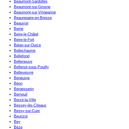
Beaumont-Sardolles
Beaumont-sur-Grosne
Beaumont-sur-Vingeanne
Beaurepaire-en-Bresse
Beauvoir
Beine
Beire-le-Châtel
Beire-le-Fort
Belan-sur-Ource
Bellechaume
Bellefond
Belleneuve
Bellenot-sous-Pouilly
Bellevesvre
Beneuvre
Béon
Bergesserin
Bernouil
Berzé-la-Ville
Bessey-lès-Citeaux
Bessy-sur-Cure
Beurizot
Bey
Bèze