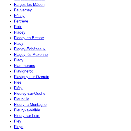
Farges-lès-Mâcon
Fauverney
Fénay
Fertrève
Fixin
Flacey
Flacey-en-Bresse
Flacy
Flagey-Échézeaux
Flagey-lès-Auxonne
Flagy
Flammerans
Flavignerot
Flavigny-sur-Ozerain
Flée
Fléty
Fleurey-sur-Ouche
Fleurville
Fleury-la-Montagne
Fleury-la-Vallée
Fleury-sur-Loire
Fley
Fleys