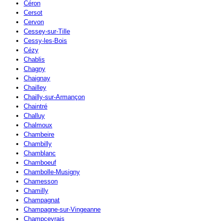
Céron
Cersot
Cervon
Cessey-sur-Tille
Cessy-les-Bois
Cézy
Chablis
Chagny
Chaignay
Chailley
Chailly-sur-Armançon
Chaintré
Challuy
Chalmoux
Chambeire
Chambilly
Chamblanc
Chamboeuf
Chambolle-Musigny
Chamesson
Chamilly
Champagnat
Champagne-sur-Vingeanne
Champcevrais