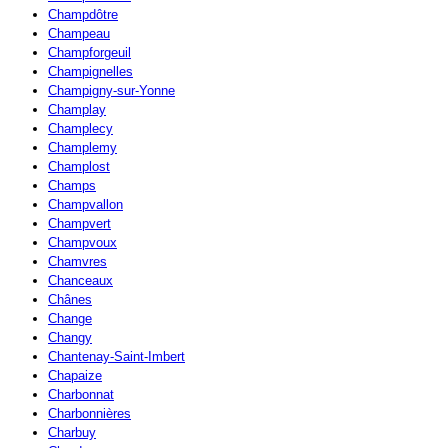
Champdôtre
Champeau
Champforgeuil
Champignelles
Champigny-sur-Yonne
Champlay
Champlecy
Champlemy
Champlost
Champs
Champvallon
Champvert
Champvoux
Chamvres
Chanceaux
Chânes
Change
Changy
Chantenay-Saint-Imbert
Chapaize
Charbonnat
Charbonnières
Charbuy