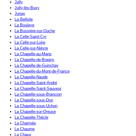
Jully
Jully-lès-Buxy
Junay
La Belliole
La Boulaye
La Bussière-sur-Ouche
La Celle-Saint-Cyr
La Celle-sur-Loire
La Celle-sur-Nièvre
La Chapelle-au-Mans
La Chapelle-de-Bragny
La Chapelle-de-Guinchay
La Chapelle-du-Mont-de-France
La Chapelle-Naude
La Chapelle-Saint-André
La Chapelle-Saint-Sauveur
La Chapelle-sous-Brancion
La Chapelle-sous-Dun
La Chapelle-sous-Uchon
La Chapelle-sur-Oreuse
La Chapelle-Thècle
La Charmée
La Chaume
La Chaux