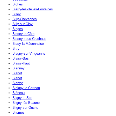
Biches
Bierry-les-Belles-Fontaines
Billey
Billy-Chevannes
Billy-sur-Oisy
Binges
Bissey-la-Côte
Bissey-sous-Cruchaud
Bissy-la-Mâconnaise
Bitry
Blagny-sur-Vingeanne
Blaisy-Bas
Blaisy-Haut
Blannay
Blanot
Blanot
Blanzy
Bleigny-le-Carreau
Bléneau
Bligny-le-Sec
Bligny-lès-Beaune
Bligny-sur-Ouche
Blismes