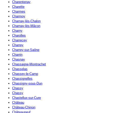
Charentenay
Charette
Charmes
Charmoy
Charnay-lès-Chalon
Charnay-lès-Mâcon
Charny
Charolles
Charrecey
Charrey
Charrey-sur-Saône
Charrin
Chasnay
Chassagne-Montrachet
Chasselas
Chassey-le-Camp
Chassignelles
Chassigny-sous-Dun
Chassy
Chassy
Chastellux-sur-Cure
Château
Château-Chinon
Châteauneuf