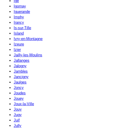
Igé
Igornay
Iguerande
Imphy
Irancy
Is-sur-Tille
Island
Ivry-en-Montagne
Izeure
Izier
Jailly-les-Moulins
Jallanges
Jalogny
Jambles
Jancigny
Jaulges
Joncy
Joudes
Jouey
Joux-la-Ville
Jouy
Jugy
Juif
Jully