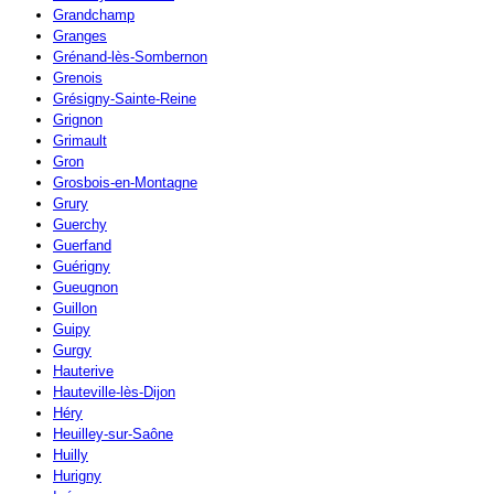
Grandchamp
Granges
Grénand-lès-Sombernon
Grenois
Grésigny-Sainte-Reine
Grignon
Grimault
Gron
Grosbois-en-Montagne
Grury
Guerchy
Guerfand
Guérigny
Gueugnon
Guillon
Guipy
Gurgy
Hauterive
Hauteville-lès-Dijon
Héry
Heuilley-sur-Saône
Huilly
Hurigny