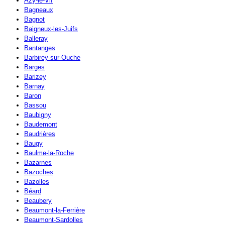
Azy-le-Vif
Bagneaux
Bagnot
Baigneux-les-Juifs
Balleray
Bantanges
Barbirey-sur-Ouche
Barges
Barizey
Barnay
Baron
Bassou
Baubigny
Baudemont
Baudrières
Baugy
Baulme-la-Roche
Bazarnes
Bazoches
Bazolles
Béard
Beaubery
Beaumont-la-Ferrière
Beaumont-Sardolles