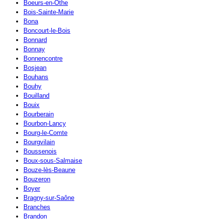
Boeurs-en-Othe
Bois-Sainte-Marie
Bona
Boncourt-le-Bois
Bonnard
Bonnay
Bonnencontre
Bosjean
Bouhans
Bouhy
Bouilland
Bouix
Bourberain
Bourbon-Lancy
Bourg-le-Comte
Bourgvilain
Boussenois
Boux-sous-Salmaise
Bouze-lès-Beaune
Bouzeron
Boyer
Bragny-sur-Saône
Branches
Brandon