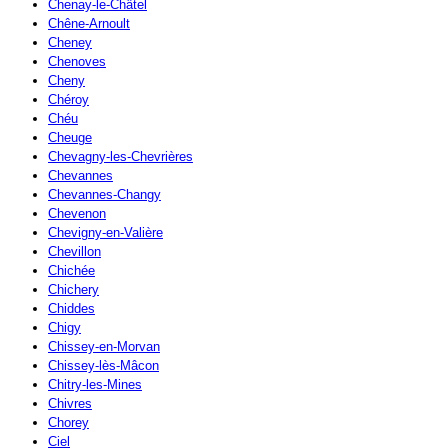
Chenay-le-Châtel
Chêne-Arnoult
Cheney
Chenoves
Cheny
Chéroy
Chéu
Cheuge
Chevagny-les-Chevrières
Chevannes
Chevannes-Changy
Chevenon
Chevigny-en-Valière
Chevillon
Chichée
Chichery
Chiddes
Chigy
Chissey-en-Morvan
Chissey-lès-Mâcon
Chitry-les-Mines
Chivres
Chorey
Ciel