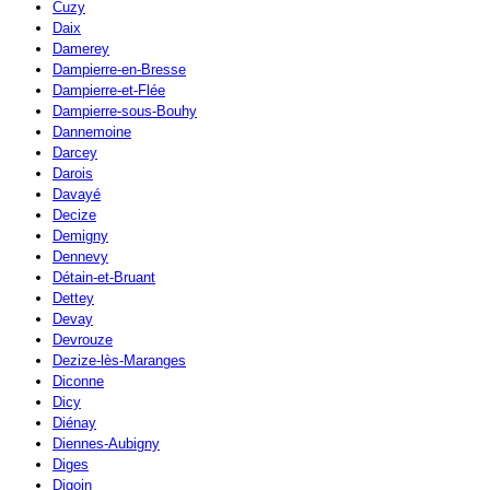
Cuzy
Daix
Damerey
Dampierre-en-Bresse
Dampierre-et-Flée
Dampierre-sous-Bouhy
Dannemoine
Darcey
Darois
Davayé
Decize
Demigny
Dennevy
Détain-et-Bruant
Dettey
Devay
Devrouze
Dezize-lès-Maranges
Diconne
Dicy
Diénay
Diennes-Aubigny
Diges
Digoin