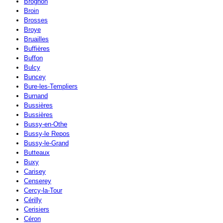
Brognon
Broin
Brosses
Broye
Bruailles
Buffières
Buffon
Bulcy
Buncey
Bure-les-Templiers
Burnand
Bussières
Bussières
Bussy-en-Othe
Bussy-le Repos
Bussy-le-Grand
Butteaux
Buxy
Carisey
Censerey
Cercy-la-Tour
Cérilly
Cerisiers
Céron