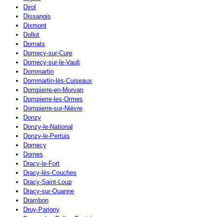
Dirol
Dissangis
Dixmont
Dollot
Domats
Domecy-sur-Cure
Domecy-sur-le-Vault
Dommartin
Dommartin-lès-Cuiseaux
Dompierre-en-Morvan
Dompierre-les-Ormes
Dompierre-sur-Nièvre
Donzy
Donzy-le-National
Donzy-le-Pertuis
Dornecy
Dornes
Dracy-le-Fort
Dracy-lès-Couches
Dracy-Saint-Loup
Dracy-sur-Ouanne
Drambon
Druy-Parigny