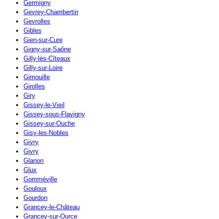
Germigny
Gevrey-Chambertin
Gevrolles
Gibles
Gien-sur-Cure
Gigny-sur-Saône
Gilly-lès-Cîteaux
Gilly-sur-Loire
Gimouille
Girolles
Giry
Gissey-le-Vieil
Gissey-sous-Flavigny
Gissey-sur-Ouche
Gisy-les-Nobles
Givry
Givry
Glanon
Glux
Gomméville
Gouloux
Gourdon
Grancey-le-Château
Grancey-sur-Ource