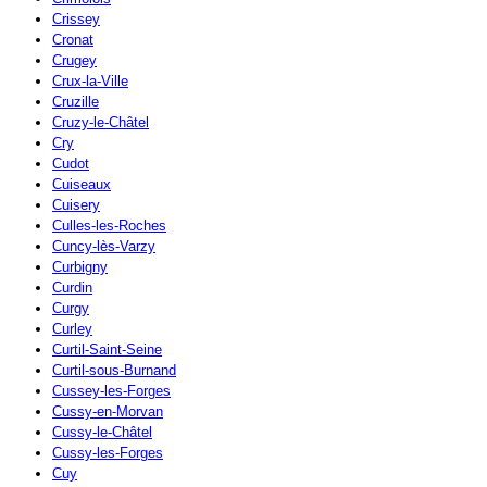
Crissey
Cronat
Crugey
Crux-la-Ville
Cruzille
Cruzy-le-Châtel
Cry
Cudot
Cuiseaux
Cuisery
Culles-les-Roches
Cuncy-lès-Varzy
Curbigny
Curdin
Curgy
Curley
Curtil-Saint-Seine
Curtil-sous-Burnand
Cussey-les-Forges
Cussy-en-Morvan
Cussy-le-Châtel
Cussy-les-Forges
Cuy