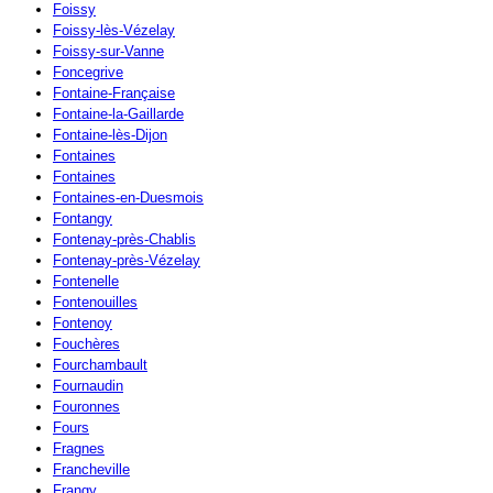
Foissy
Foissy-lès-Vézelay
Foissy-sur-Vanne
Foncegrive
Fontaine-Française
Fontaine-la-Gaillarde
Fontaine-lès-Dijon
Fontaines
Fontaines
Fontaines-en-Duesmois
Fontangy
Fontenay-près-Chablis
Fontenay-près-Vézelay
Fontenelle
Fontenouilles
Fontenoy
Fouchères
Fourchambault
Fournaudin
Fouronnes
Fours
Fragnes
Francheville
Frangy