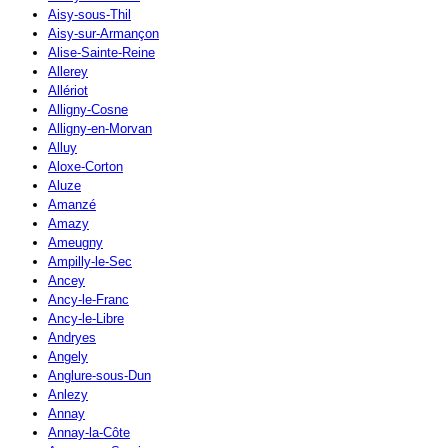
Aisy-sous-Thil
Aisy-sur-Armançon
Alise-Sainte-Reine
Allerey
Allériot
Alligny-Cosne
Alligny-en-Morvan
Alluy
Aloxe-Corton
Aluze
Amanzé
Amazy
Ameugny
Ampilly-le-Sec
Ancey
Ancy-le-Franc
Ancy-le-Libre
Andryes
Angely
Anglure-sous-Dun
Anlezy
Annay
Annay-la-Côte