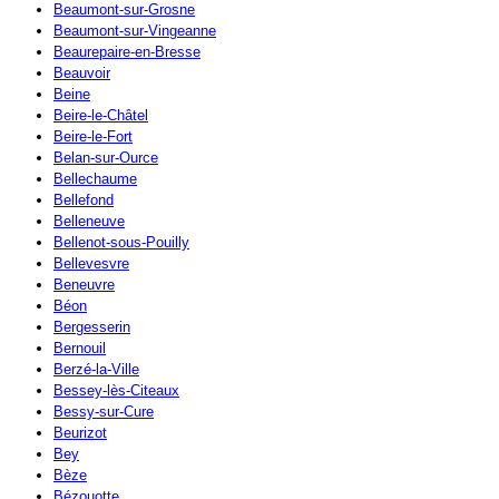
Beaumont-sur-Grosne
Beaumont-sur-Vingeanne
Beaurepaire-en-Bresse
Beauvoir
Beine
Beire-le-Châtel
Beire-le-Fort
Belan-sur-Ource
Bellechaume
Bellefond
Belleneuve
Bellenot-sous-Pouilly
Bellevesvre
Beneuvre
Béon
Bergesserin
Bernouil
Berzé-la-Ville
Bessey-lès-Citeaux
Bessy-sur-Cure
Beurizot
Bey
Bèze
Bézouotte