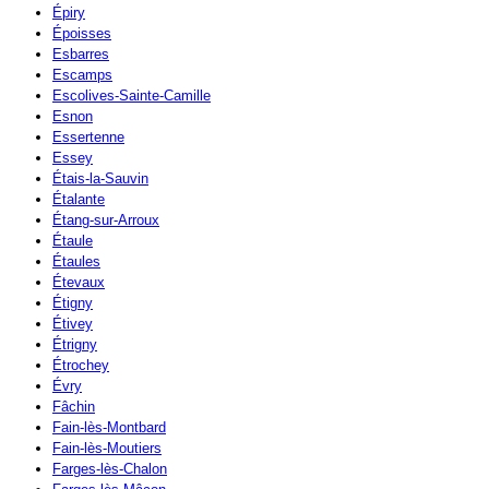
Épiry
Époisses
Esbarres
Escamps
Escolives-Sainte-Camille
Esnon
Essertenne
Essey
Étais-la-Sauvin
Étalante
Étang-sur-Arroux
Étaule
Étaules
Étevaux
Étigny
Étivey
Étrigny
Étrochey
Évry
Fâchin
Fain-lès-Montbard
Fain-lès-Moutiers
Farges-lès-Chalon