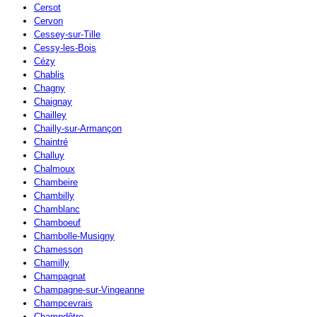
Cersot
Cervon
Cessey-sur-Tille
Cessy-les-Bois
Cézy
Chablis
Chagny
Chaignay
Chailley
Chailly-sur-Armançon
Chaintré
Challuy
Chalmoux
Chambeire
Chambilly
Chamblanc
Chamboeuf
Chambolle-Musigny
Chamesson
Chamilly
Champagnat
Champagne-sur-Vingeanne
Champcevrais
Champdôtre