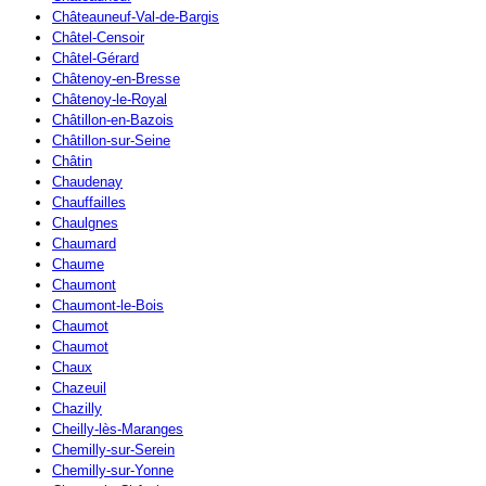
Châteauneuf-Val-de-Bargis
Châtel-Censoir
Châtel-Gérard
Châtenoy-en-Bresse
Châtenoy-le-Royal
Châtillon-en-Bazois
Châtillon-sur-Seine
Châtin
Chaudenay
Chauffailles
Chaulgnes
Chaumard
Chaume
Chaumont
Chaumont-le-Bois
Chaumot
Chaumot
Chaux
Chazeuil
Chazilly
Cheilly-lès-Maranges
Chemilly-sur-Serein
Chemilly-sur-Yonne