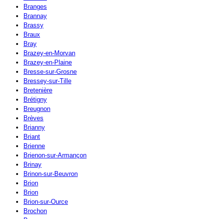
Branges
Brannay
Brassy
Braux
Bray
Brazey-en-Morvan
Brazey-en-Plaine
Bresse-sur-Grosne
Bressey-sur-Tille
Bretenière
Brétigny
Breugnon
Brèves
Brianny
Briant
Brienne
Brienon-sur-Armançon
Brinay
Brinon-sur-Beuvron
Brion
Brion
Brion-sur-Ource
Brochon