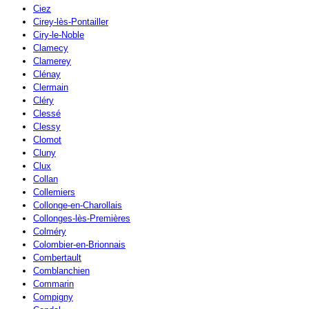
Ciez
Cirey-lès-Pontailler
Ciry-le-Noble
Clamecy
Clamerey
Clénay
Clermain
Cléry
Clessé
Clessy
Clomot
Cluny
Clux
Collan
Collemiers
Collonge-en-Charollais
Collonges-lès-Premières
Colméry
Colombier-en-Brionnais
Combertault
Comblanchien
Commarin
Compigny