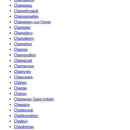
Champeau
Champforgeuil
Champignelles
Champigny-sur-Yonne
Champlay
Champlecy
Champlemy
Champlost
Champs
Champvallon
Champvert
Champvoux
Chamvres
Chanceaux
Chânes
Change
Changy
Chantenay-Saint-Imbert
Chapaize
Charbonnat
Charbonnières
Charbuy
Chardonnay