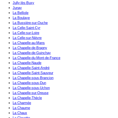
Jully-lès-Buxy
Junay
La Belliole
La Boulaye
La Bussière-sur-Ouche
La Celle-Saint-Cyr
La Celle-sur-Loire
La Celle-sur-Nièvre
La Chapelle-au-Mans
La Chapelle-de-Bragny
La Chapelle-de-Guinchay
La Chapelle-du-Mont-de-France
La Chapelle-Naude
La Chapelle-Saint-André
La Chapelle-Saint-Sauveur
La Chapelle-sous-Brancion
La Chapelle-sous-Dun
La Chapelle-sous-Uchon
La Chapelle-sur-Oreuse
La Chapelle-Thècle
La Charmée
La Chaume
La Chaux
La Clayette