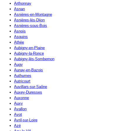
Arthonnay
Asnan
Asnières-en-Montagne
Asnières-lès-Dijon
Asnières-sous-Bois
Asnois
Asquins
Athée
Aubigny-en-Plaine
Aubigny-la-Ronce
Aubigny-lès-Sombernon
Augy
Aunay-en-Bazois
Authumes
Autricourt
Auvillars-sur-Saône
Auxey-Duresses
Auxonne
Auxy
Avallon
Avot
Avril-sur-Loire
Azé