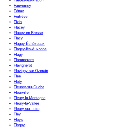
Farges-lès-Mâcon
Fauverney
Fénay
Fertrève
Fixin
Flacey
Flacey-en-Bresse
Flacy
Flagey-Échézeaux
Flagey-lès-Auxonne
Flagy
Flammerans
Flavignerot
Flavigny-sur-Ozerain
Flée
Fléty
Fleurey-sur-Ouche
Fleurville
Fleury-la-Montagne
Fleury-la-Vallée
Fleury-sur-Loire
Fley
Fleys
Flogny