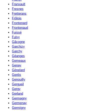
Franxault
Fresnes
Fretterans
Frôlois
Frontenard
Frontenaud
Fuissé
Fulvy
Gâcogne
Garchizy
Garchy
Géanges
Gemeaux
Genay
Génelard
Genlis
Genouilly
Gergueil
Gergy
Gerland
Germagny
Germenay
Germigny