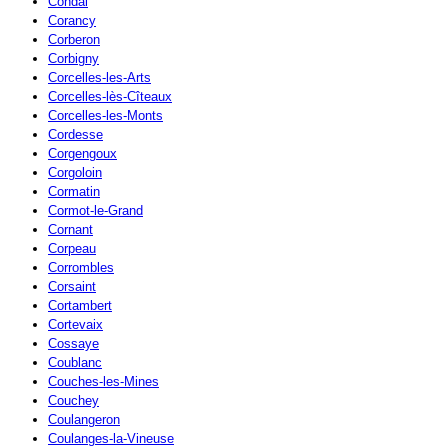
Condal
Corancy
Corberon
Corbigny
Corcelles-les-Arts
Corcelles-lès-Cîteaux
Corcelles-les-Monts
Cordesse
Corgengoux
Corgoloin
Cormatin
Cormot-le-Grand
Cornant
Corpeau
Corrombles
Corsaint
Cortambert
Cortevaix
Cossaye
Coublanc
Couches-les-Mines
Couchey
Coulangeron
Coulanges-la-Vineuse