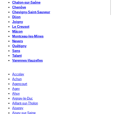
Chalon-sur-Saône
Chenôve
Chevigny-Saint-Sauveur
Dijon
Joigny
Le Creusot
Mâcon
Montceau-les-Mines
Nevers
Quétigny
Sens
Talant
Varennes-Vauzelles
Accolay
Achun
Agencourt
Agey
Ahuy
Aignay-le-Duc
Aillant-sur-Tholon
Aiserey
Aisey-sur-Seine