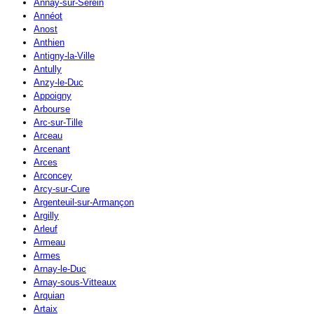
Annay-sur-Serein
Annéot
Anost
Anthien
Antigny-la-Ville
Antully
Anzy-le-Duc
Appoigny
Arbourse
Arc-sur-Tille
Arceau
Arcenant
Arces
Arconcey
Arcy-sur-Cure
Argenteuil-sur-Armançon
Argilly
Arleuf
Armeau
Armes
Arnay-le-Duc
Arnay-sous-Vitteaux
Arquian
Artaix