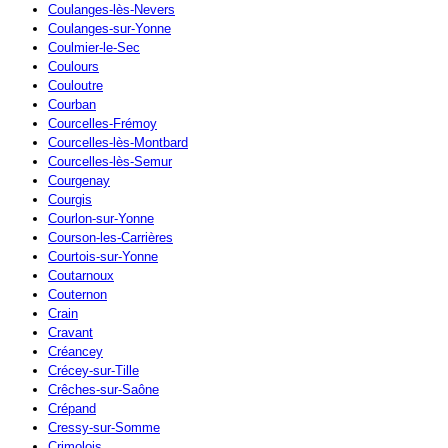
Coulanges-lès-Nevers
Coulanges-sur-Yonne
Coulmier-le-Sec
Coulours
Couloutre
Courban
Courcelles-Frémoy
Courcelles-lès-Montbard
Courcelles-lès-Semur
Courgenay
Courgis
Courlon-sur-Yonne
Courson-les-Carrières
Courtois-sur-Yonne
Coutarnoux
Couternon
Crain
Cravant
Créancey
Crécey-sur-Tille
Crêches-sur-Saône
Crépand
Cressy-sur-Somme
Crimolois