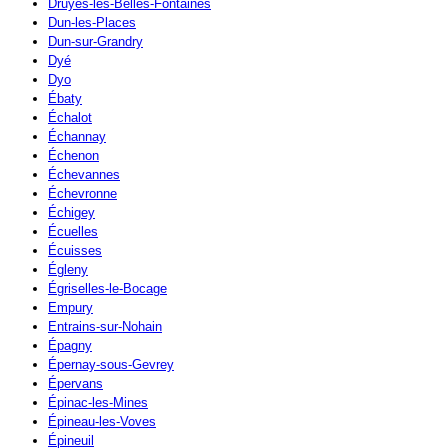
Druyes-les-Belles-Fontaines
Dun-les-Places
Dun-sur-Grandry
Dyé
Dyo
Ébaty
Échalot
Échannay
Échenon
Échevannes
Échevronne
Échigey
Écuelles
Écuisses
Égleny
Égriselles-le-Bocage
Empury
Entrains-sur-Nohain
Épagny
Épernay-sous-Gevrey
Épervans
Épinac-les-Mines
Épineau-les-Voves
Épineuil