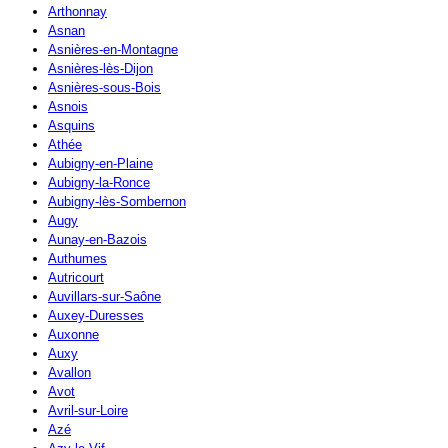
Arthonnay
Asnan
Asnières-en-Montagne
Asnières-lès-Dijon
Asnières-sous-Bois
Asnois
Asquins
Athée
Aubigny-en-Plaine
Aubigny-la-Ronce
Aubigny-lès-Sombernon
Augy
Aunay-en-Bazois
Authumes
Autricourt
Auvillars-sur-Saône
Auxey-Duresses
Auxonne
Auxy
Avallon
Avot
Avril-sur-Loire
Azé