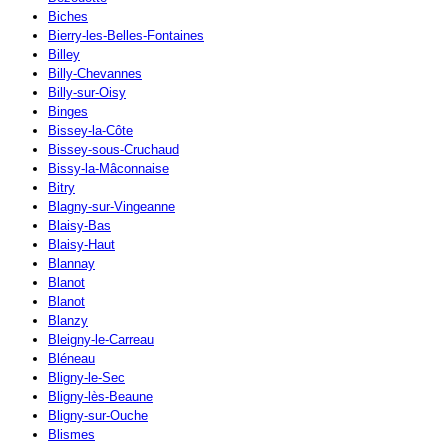
Biches
Bierry-les-Belles-Fontaines
Billey
Billy-Chevannes
Billy-sur-Oisy
Binges
Bissey-la-Côte
Bissey-sous-Cruchaud
Bissy-la-Mâconnaise
Bitry
Blagny-sur-Vingeanne
Blaisy-Bas
Blaisy-Haut
Blannay
Blanot
Blanot
Blanzy
Bleigny-le-Carreau
Bléneau
Bligny-le-Sec
Bligny-lès-Beaune
Bligny-sur-Ouche
Blismes