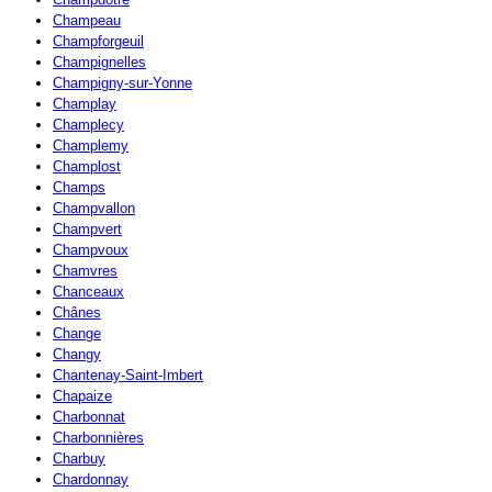
Champeau
Champforgeuil
Champignelles
Champigny-sur-Yonne
Champlay
Champlecy
Champlemy
Champlost
Champs
Champvallon
Champvert
Champvoux
Chamvres
Chanceaux
Chânes
Change
Changy
Chantenay-Saint-Imbert
Chapaize
Charbonnat
Charbonnières
Charbuy
Chardonnay