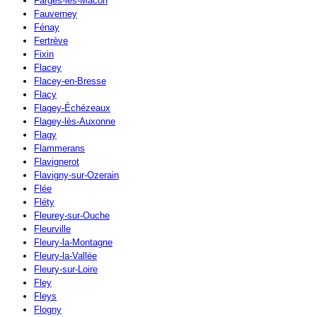
Farges-lès-Mâcon
Fauverney
Fénay
Fertrève
Fixin
Flacey
Flacey-en-Bresse
Flacy
Flagey-Échézeaux
Flagey-lès-Auxonne
Flagy
Flammerans
Flavignerot
Flavigny-sur-Ozerain
Flée
Fléty
Fleurey-sur-Ouche
Fleurville
Fleury-la-Montagne
Fleury-la-Vallée
Fleury-sur-Loire
Fley
Fleys
Flogny