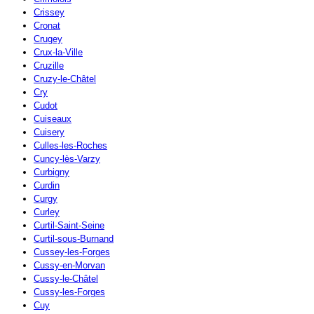
Crissey
Cronat
Crugey
Crux-la-Ville
Cruzille
Cruzy-le-Châtel
Cry
Cudot
Cuiseaux
Cuisery
Culles-les-Roches
Cuncy-lès-Varzy
Curbigny
Curdin
Curgy
Curley
Curtil-Saint-Seine
Curtil-sous-Burnand
Cussey-les-Forges
Cussy-en-Morvan
Cussy-le-Châtel
Cussy-les-Forges
Cuy