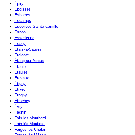
Épiry
Époisses
Esbarres
Escamps
Escolives-Sainte-Camille
Esnon
Essertenne
Essey
Étais-la-Sauvin
Étalante
Étang-sur-Arroux
Étaule
Étaules
Étevaux
Étigny
Étivey
Étrigny
Étrochey
Évry
Fâchin
Fain-lès-Montbard
Fain-lès-Moutiers
Farges-lès-Chalon