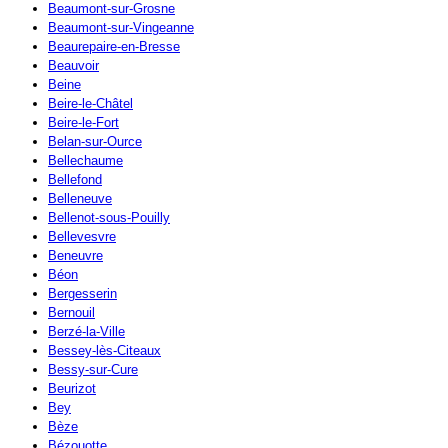
Beaumont-sur-Grosne
Beaumont-sur-Vingeanne
Beaurepaire-en-Bresse
Beauvoir
Beine
Beire-le-Châtel
Beire-le-Fort
Belan-sur-Ource
Bellechaume
Bellefond
Belleneuve
Bellenot-sous-Pouilly
Bellevesvre
Beneuvre
Béon
Bergesserin
Bernouil
Berzé-la-Ville
Bessey-lès-Citeaux
Bessy-sur-Cure
Beurizot
Bey
Bèze
Bézouotte