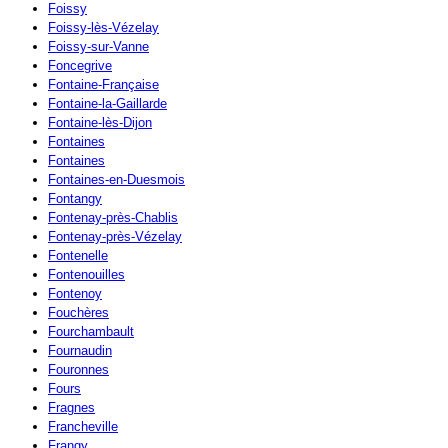
Foissy
Foissy-lès-Vézelay
Foissy-sur-Vanne
Foncegrive
Fontaine-Française
Fontaine-la-Gaillarde
Fontaine-lès-Dijon
Fontaines
Fontaines
Fontaines-en-Duesmois
Fontangy
Fontenay-près-Chablis
Fontenay-près-Vézelay
Fontenelle
Fontenouilles
Fontenoy
Fouchères
Fourchambault
Fournaudin
Fouronnes
Fours
Fragnes
Francheville
Frangy