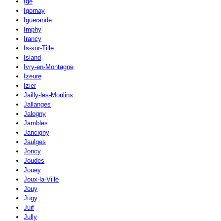
Igé
Igornay
Iguerande
Imphy
Irancy
Is-sur-Tille
Island
Ivry-en-Montagne
Izeure
Izier
Jailly-les-Moulins
Jallanges
Jalogny
Jambles
Jancigny
Jaulges
Joncy
Joudes
Jouey
Joux-la-Ville
Jouy
Jugy
Juif
Jully