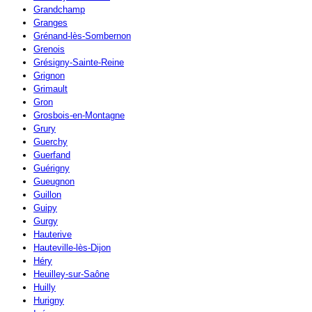
Grandchamp
Granges
Grénand-lès-Sombernon
Grenois
Grésigny-Sainte-Reine
Grignon
Grimault
Gron
Grosbois-en-Montagne
Grury
Guerchy
Guerfand
Guérigny
Gueugnon
Guillon
Guipy
Gurgy
Hauterive
Hauteville-lès-Dijon
Héry
Heuilley-sur-Saône
Huilly
Hurigny