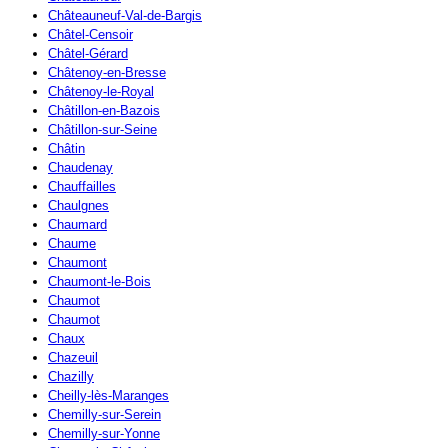
Châteauneuf-Val-de-Bargis
Châtel-Censoir
Châtel-Gérard
Châtenoy-en-Bresse
Châtenoy-le-Royal
Châtillon-en-Bazois
Châtillon-sur-Seine
Châtin
Chaudenay
Chauffailles
Chaulgnes
Chaumard
Chaume
Chaumont
Chaumont-le-Bois
Chaumot
Chaumot
Chaux
Chazeuil
Chazilly
Cheilly-lès-Maranges
Chemilly-sur-Serein
Chemilly-sur-Yonne