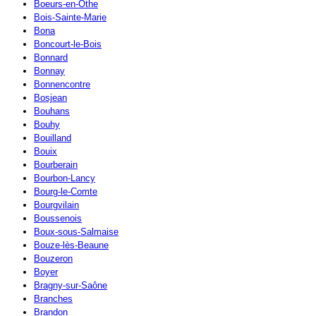
Boeurs-en-Othe
Bois-Sainte-Marie
Bona
Boncourt-le-Bois
Bonnard
Bonnay
Bonnencontre
Bosjean
Bouhans
Bouhy
Bouilland
Bouix
Bourberain
Bourbon-Lancy
Bourg-le-Comte
Bourgvilain
Boussenois
Boux-sous-Salmaise
Bouze-lès-Beaune
Bouzeron
Boyer
Bragny-sur-Saône
Branches
Brandon