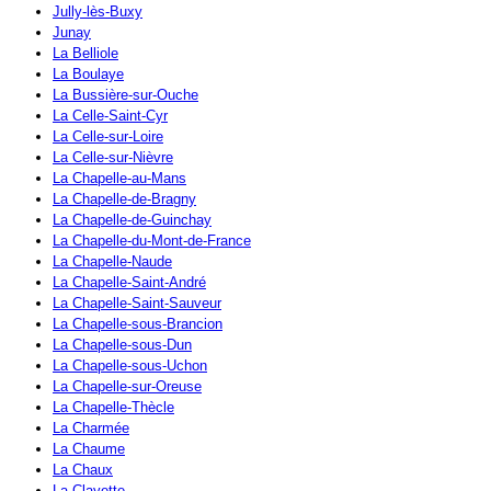
Jully-lès-Buxy
Junay
La Belliole
La Boulaye
La Bussière-sur-Ouche
La Celle-Saint-Cyr
La Celle-sur-Loire
La Celle-sur-Nièvre
La Chapelle-au-Mans
La Chapelle-de-Bragny
La Chapelle-de-Guinchay
La Chapelle-du-Mont-de-France
La Chapelle-Naude
La Chapelle-Saint-André
La Chapelle-Saint-Sauveur
La Chapelle-sous-Brancion
La Chapelle-sous-Dun
La Chapelle-sous-Uchon
La Chapelle-sur-Oreuse
La Chapelle-Thècle
La Charmée
La Chaume
La Chaux
La Clayette