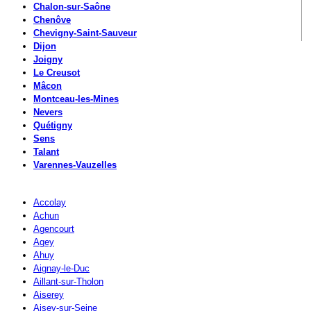
Chalon-sur-Saône
Chenôve
Chevigny-Saint-Sauveur
Dijon
Joigny
Le Creusot
Mâcon
Montceau-les-Mines
Nevers
Quétigny
Sens
Talant
Varennes-Vauzelles
Accolay
Achun
Agencourt
Agey
Ahuy
Aignay-le-Duc
Aillant-sur-Tholon
Aiserey
Aisey-sur-Seine