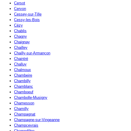
Cersot
Cervon
Cessey-sur-Tille
Cessy-les-Bois
Cézy
Chablis
Chagny
Chaignay
Chailley
Chailly-sur-Armançon
Chaintré
Challuy
Chalmoux
Chambeire
Chambilly
Chamblanc
Chamboeuf
Chambolle-Musigny
Chamesson
Chamilly
Champagnat
Champagne-sur-Vingeanne
Champcevrais
Champdôtre