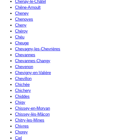
Chenay-le-Châtel
Chêne-Arnoult
Cheney
Chenoves
Cheny
Chéroy
Chéu
Cheuge
Chevagny-les-Chevrières
Chevannes
Chevannes-Changy
Chevenon
Chevigny-en-Valière
Chevillon
Chichée
Chichery
Chiddes
Chigy
Chissey-en-Morvan
Chissey-lès-Mâcon
Chitry-les-Mines
Chivres
Chorey
Ciel