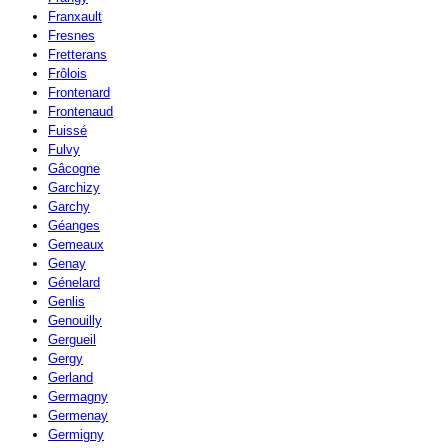
Franxault
Fresnes
Fretterans
Frôlois
Frontenard
Frontenaud
Fuissé
Fulvy
Gâcogne
Garchizy
Garchy
Géanges
Gemeaux
Genay
Génelard
Genlis
Genouilly
Gergueil
Gergy
Gerland
Germagny
Germenay
Germigny