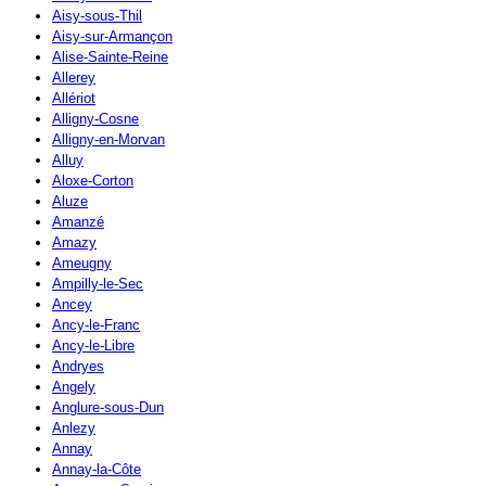
Aisy-sous-Thil
Aisy-sur-Armançon
Alise-Sainte-Reine
Allerey
Allériot
Alligny-Cosne
Alligny-en-Morvan
Alluy
Aloxe-Corton
Aluze
Amanzé
Amazy
Ameugny
Ampilly-le-Sec
Ancey
Ancy-le-Franc
Ancy-le-Libre
Andryes
Angely
Anglure-sous-Dun
Anlezy
Annay
Annay-la-Côte