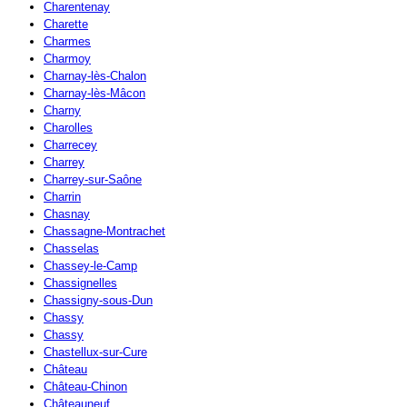
Charentenay
Charette
Charmes
Charmoy
Charnay-lès-Chalon
Charnay-lès-Mâcon
Charny
Charolles
Charrecey
Charrey
Charrey-sur-Saône
Charrin
Chasnay
Chassagne-Montrachet
Chasselas
Chassey-le-Camp
Chassignelles
Chassigny-sous-Dun
Chassy
Chassy
Chastellux-sur-Cure
Château
Château-Chinon
Châteauneuf