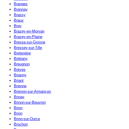
Branges
Brannay
Brassy
Braux
Bray
Brazey-en-Morvan
Brazey-en-Plaine
Bresse-sur-Grosne
Bressey-sur-Tille
Bretenière
Brétigny
Breugnon
Brèves
Brianny
Briant
Brienne
Brienon-sur-Armançon
Brinay
Brinon-sur-Beuvron
Brion
Brion
Brion-sur-Ource
Brochon