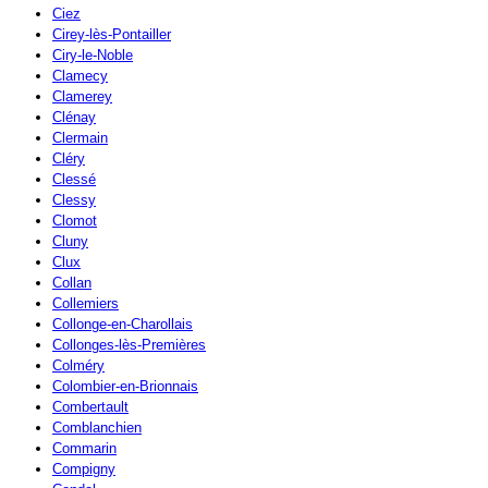
Ciez
Cirey-lès-Pontailler
Ciry-le-Noble
Clamecy
Clamerey
Clénay
Clermain
Cléry
Clessé
Clessy
Clomot
Cluny
Clux
Collan
Collemiers
Collonge-en-Charollais
Collonges-lès-Premières
Colméry
Colombier-en-Brionnais
Combertault
Comblanchien
Commarin
Compigny