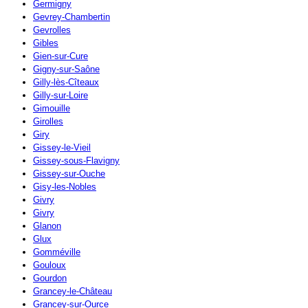
Germigny
Gevrey-Chambertin
Gevrolles
Gibles
Gien-sur-Cure
Gigny-sur-Saône
Gilly-lès-Cîteaux
Gilly-sur-Loire
Gimouille
Girolles
Giry
Gissey-le-Vieil
Gissey-sous-Flavigny
Gissey-sur-Ouche
Gisy-les-Nobles
Givry
Givry
Glanon
Glux
Gomméville
Gouloux
Gourdon
Grancey-le-Château
Grancey-sur-Ource