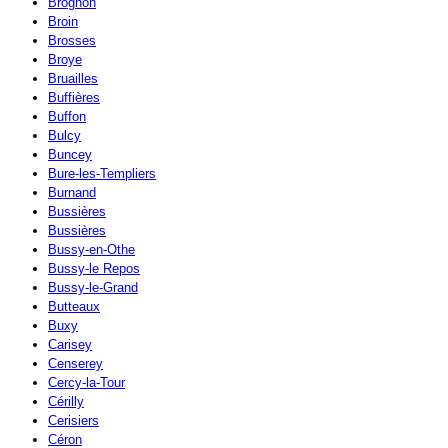
Brognon
Broin
Brosses
Broye
Bruailles
Buffières
Buffon
Bulcy
Buncey
Bure-les-Templiers
Burnand
Bussières
Bussières
Bussy-en-Othe
Bussy-le Repos
Bussy-le-Grand
Butteaux
Buxy
Carisey
Censerey
Cercy-la-Tour
Cérilly
Cerisiers
Céron