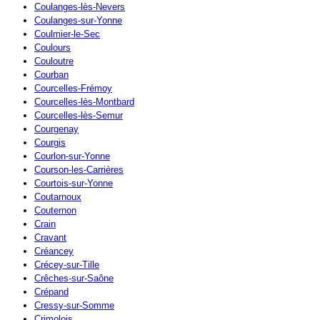
Coulanges-lès-Nevers
Coulanges-sur-Yonne
Coulmier-le-Sec
Coulours
Couloutre
Courban
Courcelles-Frémoy
Courcelles-lès-Montbard
Courcelles-lès-Semur
Courgenay
Courgis
Courlon-sur-Yonne
Courson-les-Carrières
Courtois-sur-Yonne
Coutarnoux
Couternon
Crain
Cravant
Créancey
Crécey-sur-Tille
Crêches-sur-Saône
Crépand
Cressy-sur-Somme
Crimolois