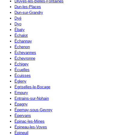
Druyes-les-Belles-Fontaines
Dun-les-Places
Dun-sur-Grandry
Dyé
Dyo
Ébaty
Échalot
Échannay
Échenon
Échevannes
Échevronne
Échigey
Écuelles
Écuisses
Égleny
Égriselles-le-Bocage
Empury
Entrains-sur-Nohain
Épagny
Épernay-sous-Gevrey
Épervans
Épinac-les-Mines
Épineau-les-Voves
Épineuil