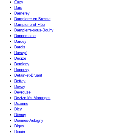
Cuzy
Daix
Damerey
Dampierre-en-Bresse
Dampierre-et-Flée
Dampierre-sous-Bouhy
Dannemoine
Darcey
Darois
Davayé
Decize
Demigny
Dennevy
Détain-et-Bruant
Dettey
Devay
Devrouze
Dezize-lès-Maranges
Diconne
Dicy
Diénay
Diennes-Aubigny
Diges
Digoin