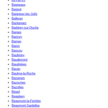
Azy-le-Vif
Bagneaux
Bagnot
Baigneux-les-Juifs
Balleray
Bantanges
Barbirey-sur-Ouche
Barges
Barizey
Barnay
Baron
Bassou
Baubigny
Baudemont
Baudrières
Baugy
Baulme-la-Roche
Bazarnes
Bazoches
Bazolles
Béard
Beaubery
Beaumont-la-Ferrière
Beaumont-Sardolles