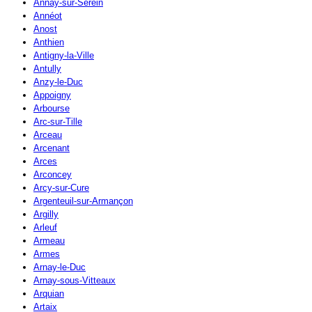
Annay-sur-Serein
Annéot
Anost
Anthien
Antigny-la-Ville
Antully
Anzy-le-Duc
Appoigny
Arbourse
Arc-sur-Tille
Arceau
Arcenant
Arces
Arconcey
Arcy-sur-Cure
Argenteuil-sur-Armançon
Argilly
Arleuf
Armeau
Armes
Arnay-le-Duc
Arnay-sous-Vitteaux
Arquian
Artaix