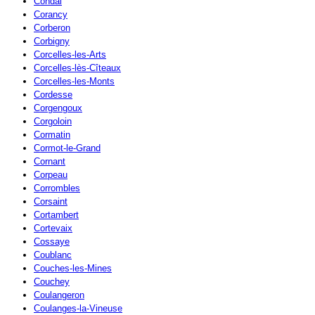
Condal
Corancy
Corberon
Corbigny
Corcelles-les-Arts
Corcelles-lès-Cîteaux
Corcelles-les-Monts
Cordesse
Corgengoux
Corgoloin
Cormatin
Cormot-le-Grand
Cornant
Corpeau
Corrombles
Corsaint
Cortambert
Cortevaix
Cossaye
Coublanc
Couches-les-Mines
Couchey
Coulangeron
Coulanges-la-Vineuse