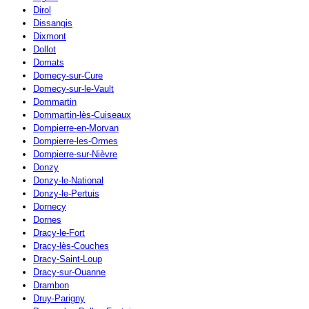
Dirol
Dissangis
Dixmont
Dollot
Domats
Domecy-sur-Cure
Domecy-sur-le-Vault
Dommartin
Dommartin-lès-Cuiseaux
Dompierre-en-Morvan
Dompierre-les-Ormes
Dompierre-sur-Nièvre
Donzy
Donzy-le-National
Donzy-le-Pertuis
Dornecy
Dornes
Dracy-le-Fort
Dracy-lès-Couches
Dracy-Saint-Loup
Dracy-sur-Ouanne
Drambon
Druy-Parigny