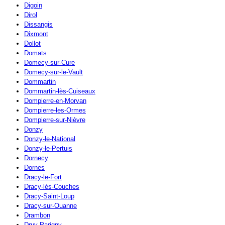
Digoin
Dirol
Dissangis
Dixmont
Dollot
Domats
Domecy-sur-Cure
Domecy-sur-le-Vault
Dommartin
Dommartin-lès-Cuiseaux
Dompierre-en-Morvan
Dompierre-les-Ormes
Dompierre-sur-Nièvre
Donzy
Donzy-le-National
Donzy-le-Pertuis
Dornecy
Dornes
Dracy-le-Fort
Dracy-lès-Couches
Dracy-Saint-Loup
Dracy-sur-Ouanne
Drambon
Druy-Parigny