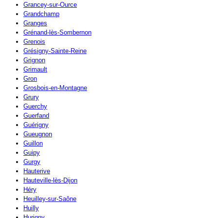
Grancey-sur-Ource
Grandchamp
Granges
Grénand-lès-Sombernon
Grenois
Grésigny-Sainte-Reine
Grignon
Grimault
Gron
Grosbois-en-Montagne
Grury
Guerchy
Guerfand
Guérigny
Gueugnon
Guillon
Guipy
Gurgy
Hauterive
Hauteville-lès-Dijon
Héry
Heuilley-sur-Saône
Huilly
Hurigny