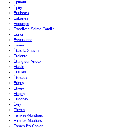
Épineuil
Épiry
Époisses
Esbarres
Escamps
Escolives-Sainte-Camille
Esnon
Essertenne
Essey
Étais-la-Sauvin
Étalante
Étang-sur-Arroux
Étaule
Étaules
Étevaux
Étigny
Étivey
Étrigny
Étrochey
Évry
Fâchin
Fain-lès-Montbard
Fain-lès-Moutiers
Farges-lès-Chalon