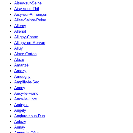
Aisey-sur-Seine
Aisy-sous-Thil
Aisy-sur-Armançon
Alise-Sainte-Reine
Allerey
Allériot
Alligny-Cosne
Alligny-en-Morvan
Alluy
Aloxe-Corton
Aluze
Amanzé
Amazy
Ameugny
Ampilly-le-Sec
Ancey
Ancy-le-Franc
Ancy-le-Libre
Andryes
Angely
Anglure-sous-Dun
Anlezy
Annay
Annay-la-Côte