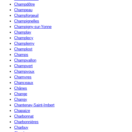
Champdôtre
Champeau
Champforgeuil
Champignelles
Champigny-sur-Yonne
Champlay
Champlecy
Champlemy
Champlost
Champs
Champvallon
Champvert
Champvoux
Chamvres
Chanceaux
Chânes
Change
Changy
Chantenay-Saint-Imbert
Chapaize
Charbonnat
Charbonnières
Charbuy