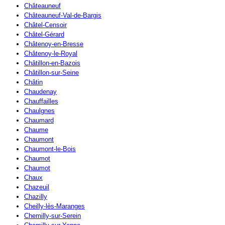
Châteauneuf
Châteauneuf-Val-de-Bargis
Châtel-Censoir
Châtel-Gérard
Châtenoy-en-Bresse
Châtenoy-le-Royal
Châtillon-en-Bazois
Châtillon-sur-Seine
Châtin
Chaudenay
Chauffailles
Chaulgnes
Chaumard
Chaume
Chaumont
Chaumont-le-Bois
Chaumot
Chaumot
Chaux
Chazeuil
Chazilly
Cheilly-lès-Maranges
Chemilly-sur-Serein