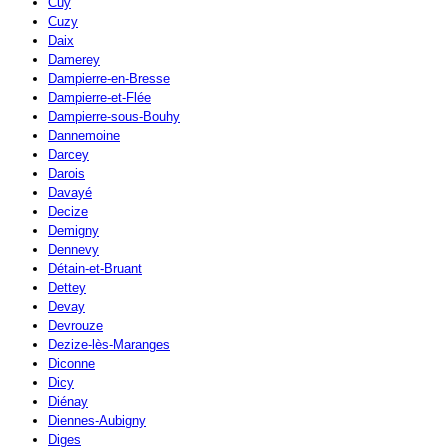
Cuy
Cuzy
Daix
Damerey
Dampierre-en-Bresse
Dampierre-et-Flée
Dampierre-sous-Bouhy
Dannemoine
Darcey
Darois
Davayé
Decize
Demigny
Dennevy
Détain-et-Bruant
Dettey
Devay
Devrouze
Dezize-lès-Maranges
Diconne
Dicy
Diénay
Diennes-Aubigny
Diges