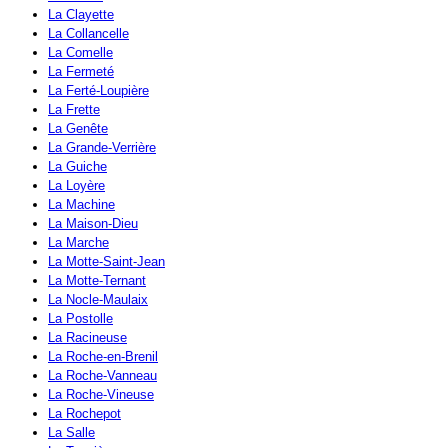
La Clayette
La Collancelle
La Comelle
La Fermeté
La Ferté-Loupière
La Frette
La Genête
La Grande-Verrière
La Guiche
La Loyère
La Machine
La Maison-Dieu
La Marche
La Motte-Saint-Jean
La Motte-Ternant
La Nocle-Maulaix
La Postolle
La Racineuse
La Roche-en-Brenil
La Roche-Vanneau
La Roche-Vineuse
La Rochepot
La Salle