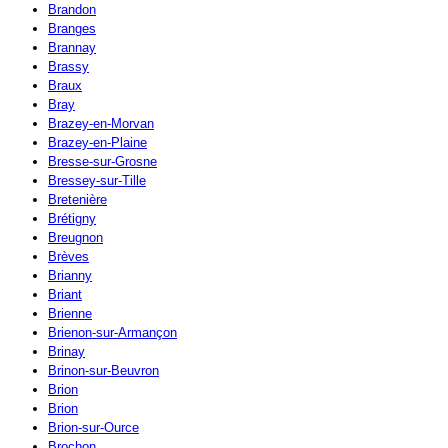
Brandon
Branges
Brannay
Brassy
Braux
Bray
Brazey-en-Morvan
Brazey-en-Plaine
Bresse-sur-Grosne
Bressey-sur-Tille
Bretenière
Brétigny
Breugnon
Brèves
Brianny
Briant
Brienne
Brienon-sur-Armançon
Brinay
Brinon-sur-Beuvron
Brion
Brion
Brion-sur-Ource
Brochon