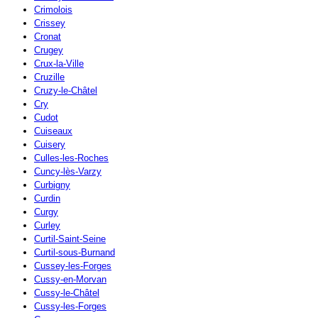
Crimolois
Crissey
Cronat
Crugey
Crux-la-Ville
Cruzille
Cruzy-le-Châtel
Cry
Cudot
Cuiseaux
Cuisery
Culles-les-Roches
Cuncy-lès-Varzy
Curbigny
Curdin
Curgy
Curley
Curtil-Saint-Seine
Curtil-sous-Burnand
Cussey-les-Forges
Cussy-en-Morvan
Cussy-le-Châtel
Cussy-les-Forges