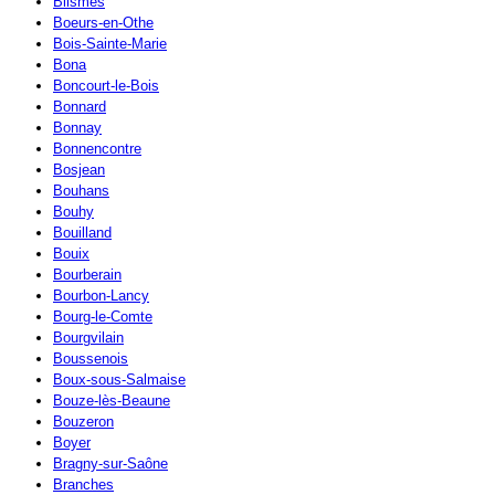
Blismes
Boeurs-en-Othe
Bois-Sainte-Marie
Bona
Boncourt-le-Bois
Bonnard
Bonnay
Bonnencontre
Bosjean
Bouhans
Bouhy
Bouilland
Bouix
Bourberain
Bourbon-Lancy
Bourg-le-Comte
Bourgvilain
Boussenois
Boux-sous-Salmaise
Bouze-lès-Beaune
Bouzeron
Boyer
Bragny-sur-Saône
Branches