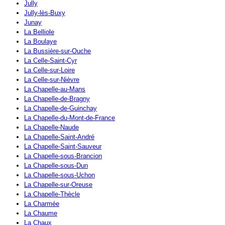
Jully
Jully-lès-Buxy
Junay
La Belliole
La Boulaye
La Bussière-sur-Ouche
La Celle-Saint-Cyr
La Celle-sur-Loire
La Celle-sur-Nièvre
La Chapelle-au-Mans
La Chapelle-de-Bragny
La Chapelle-de-Guinchay
La Chapelle-du-Mont-de-France
La Chapelle-Naude
La Chapelle-Saint-André
La Chapelle-Saint-Sauveur
La Chapelle-sous-Brancion
La Chapelle-sous-Dun
La Chapelle-sous-Uchon
La Chapelle-sur-Oreuse
La Chapelle-Thècle
La Charmée
La Chaume
La Chaux