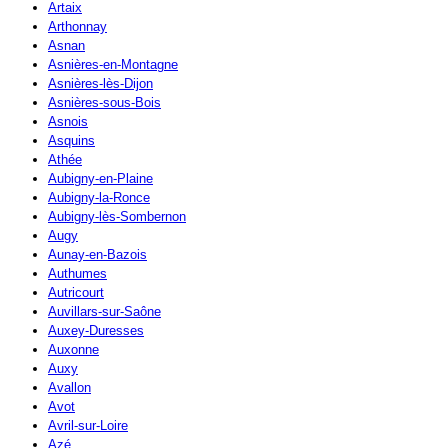
Artaix
Arthonnay
Asnan
Asnières-en-Montagne
Asnières-lès-Dijon
Asnières-sous-Bois
Asnois
Asquins
Athée
Aubigny-en-Plaine
Aubigny-la-Ronce
Aubigny-lès-Sombernon
Augy
Aunay-en-Bazois
Authumes
Autricourt
Auvillars-sur-Saône
Auxey-Duresses
Auxonne
Auxy
Avallon
Avot
Avril-sur-Loire
Azé