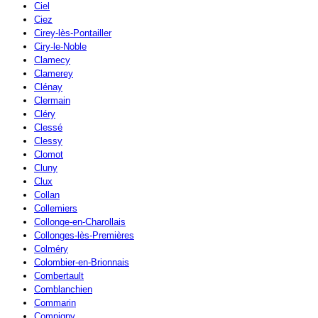
Ciel
Ciez
Cirey-lès-Pontailler
Ciry-le-Noble
Clamecy
Clamerey
Clénay
Clermain
Cléry
Clessé
Clessy
Clomot
Cluny
Clux
Collan
Collemiers
Collonge-en-Charollais
Collonges-lès-Premières
Colméry
Colombier-en-Brionnais
Combertault
Comblanchien
Commarin
Compigny