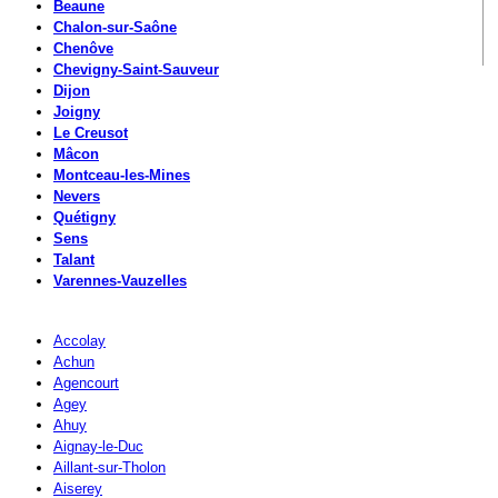
Beaune
Chalon-sur-Saône
Chenôve
Chevigny-Saint-Sauveur
Dijon
Joigny
Le Creusot
Mâcon
Montceau-les-Mines
Nevers
Quétigny
Sens
Talant
Varennes-Vauzelles
Accolay
Achun
Agencourt
Agey
Ahuy
Aignay-le-Duc
Aillant-sur-Tholon
Aiserey