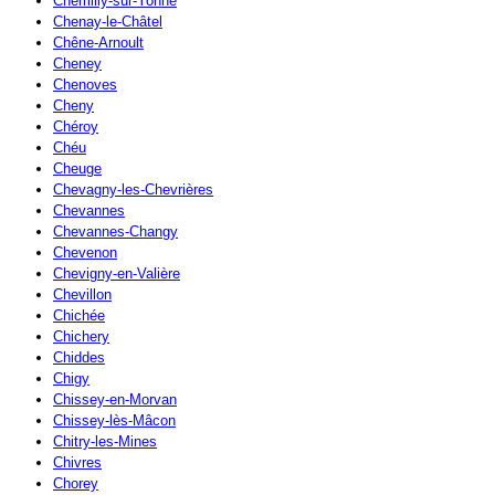
Chemilly-sur-Yonne
Chenay-le-Châtel
Chêne-Arnoult
Cheney
Chenoves
Cheny
Chéroy
Chéu
Cheuge
Chevagny-les-Chevrières
Chevannes
Chevannes-Changy
Chevenon
Chevigny-en-Valière
Chevillon
Chichée
Chichery
Chiddes
Chigy
Chissey-en-Morvan
Chissey-lès-Mâcon
Chitry-les-Mines
Chivres
Chorey