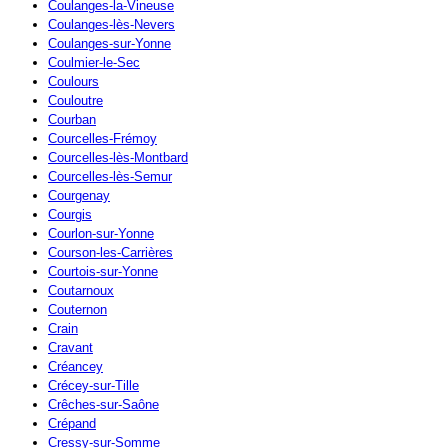
Coulanges-la-Vineuse
Coulanges-lès-Nevers
Coulanges-sur-Yonne
Coulmier-le-Sec
Coulours
Couloutre
Courban
Courcelles-Frémoy
Courcelles-lès-Montbard
Courcelles-lès-Semur
Courgenay
Courgis
Courlon-sur-Yonne
Courson-les-Carrières
Courtois-sur-Yonne
Coutarnoux
Couternon
Crain
Cravant
Créancey
Crécey-sur-Tille
Crêches-sur-Saône
Crépand
Cressy-sur-Somme