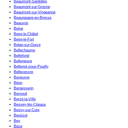
Beaumont-Sardolles
Beaumont-sur-Grosne
Beaumont-sur-Vingeanne
Beaurepaire-en-Bresse
Beauvoir
Beine
Beire-le-Châtel
Beire-le-Fort
Belan-sur-Ource
Bellechaume
Bellefond
Belleneuve
Bellenot-sous-Pouilly
Bellevesvre
Beneuvre
Béon
Bergesserin
Bernouil
Berzé-la-Ville
Bessey-lès-Citeaux
Bessy-sur-Cure
Beurizot
Bey
Bèze