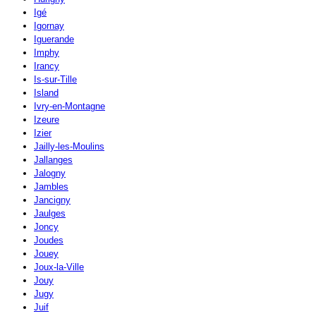
Igé
Igornay
Iguerande
Imphy
Irancy
Is-sur-Tille
Island
Ivry-en-Montagne
Izeure
Izier
Jailly-les-Moulins
Jallanges
Jalogny
Jambles
Jancigny
Jaulges
Joncy
Joudes
Jouey
Joux-la-Ville
Jouy
Jugy
Juif