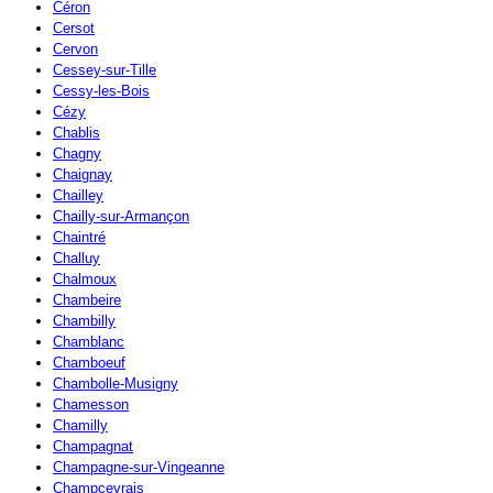
Céron
Cersot
Cervon
Cessey-sur-Tille
Cessy-les-Bois
Cézy
Chablis
Chagny
Chaignay
Chailley
Chailly-sur-Armançon
Chaintré
Challuy
Chalmoux
Chambeire
Chambilly
Chamblanc
Chamboeuf
Chambolle-Musigny
Chamesson
Chamilly
Champagnat
Champagne-sur-Vingeanne
Champcevrais