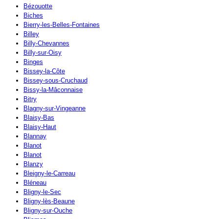
Bézouotte
Biches
Bierry-les-Belles-Fontaines
Billey
Billy-Chevannes
Billy-sur-Oisy
Binges
Bissey-la-Côte
Bissey-sous-Cruchaud
Bissy-la-Mâconnaise
Bitry
Blagny-sur-Vingeanne
Blaisy-Bas
Blaisy-Haut
Blannay
Blanot
Blanot
Blanzy
Bleigny-le-Carreau
Bléneau
Bligny-le-Sec
Bligny-lès-Beaune
Bligny-sur-Ouche