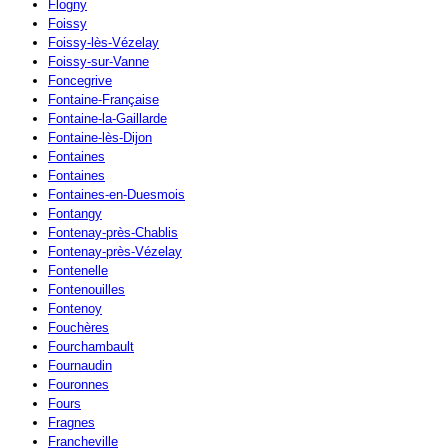
Flogny
Foissy
Foissy-lès-Vézelay
Foissy-sur-Vanne
Foncegrive
Fontaine-Française
Fontaine-la-Gaillarde
Fontaine-lès-Dijon
Fontaines
Fontaines
Fontaines-en-Duesmois
Fontangy
Fontenay-près-Chablis
Fontenay-près-Vézelay
Fontenelle
Fontenouilles
Fontenoy
Fouchères
Fourchambault
Fournaudin
Fouronnes
Fours
Fragnes
Francheville