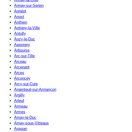
Annay-sur-Serein
Annéot
Anost
Anthien
Antigny-la-Ville
Antully
Anzy-le-Duc
Appoigny
Arbourse
Arc-sur-Tille
Arceau
Arcenant
Arces
Arconcey
Arcy-sur-Cure
Argenteuil-sur-Armançon
Argilly
Arleuf
Armeau
Armes
Arnay-le-Duc
Arnay-sous-Vitteaux
Arquian