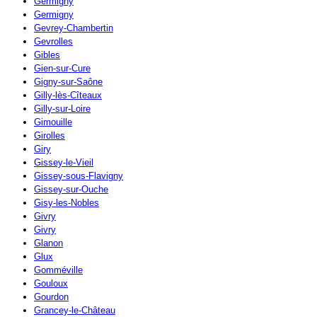
Germigny
Germigny
Gevrey-Chambertin
Gevrolles
Gibles
Gien-sur-Cure
Gigny-sur-Saône
Gilly-lès-Cîteaux
Gilly-sur-Loire
Gimouille
Girolles
Giry
Gissey-le-Vieil
Gissey-sous-Flavigny
Gissey-sur-Ouche
Gisy-les-Nobles
Givry
Givry
Glanon
Glux
Gomméville
Gouloux
Gourdon
Grancey-le-Château