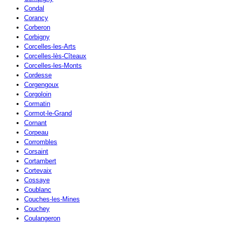
Condal
Corancy
Corberon
Corbigny
Corcelles-les-Arts
Corcelles-lès-Cîteaux
Corcelles-les-Monts
Cordesse
Corgengoux
Corgoloin
Cormatin
Cormot-le-Grand
Cornant
Corpeau
Corrombles
Corsaint
Cortambert
Cortevaix
Cossaye
Coublanc
Couches-les-Mines
Couchey
Coulangeron