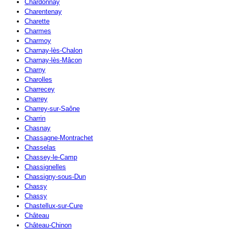
Chardonnay
Charentenay
Charette
Charmes
Charmoy
Charnay-lès-Chalon
Charnay-lès-Mâcon
Charny
Charolles
Charrecey
Charrey
Charrey-sur-Saône
Charrin
Chasnay
Chassagne-Montrachet
Chasselas
Chassey-le-Camp
Chassignelles
Chassigny-sous-Dun
Chassy
Chassy
Chastellux-sur-Cure
Château
Château-Chinon