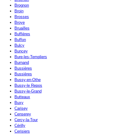
Brognon
Broin
Brosses
Broye
Bruailles
Buffières
Buffon
Bulcy
Buncey
Bure-les-Templiers
Burnand
Bussières
Bussières
Bussy-en-Othe
Bussy-le Repos
Bussy-le-Grand
Butteaux
Buxy
Carisey
Censerey
Cercy-la-Tour
Cérilly
Cerisiers