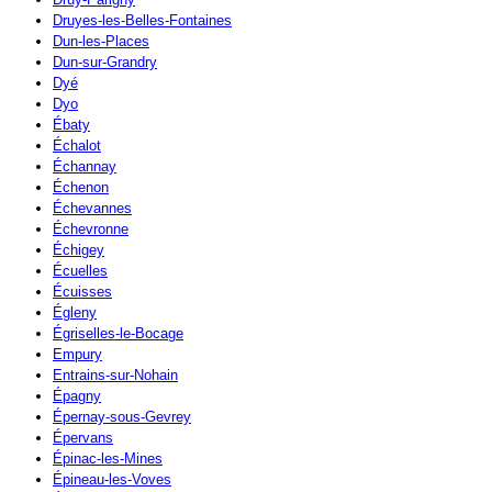
Druyes-les-Belles-Fontaines
Dun-les-Places
Dun-sur-Grandry
Dyé
Dyo
Ébaty
Échalot
Échannay
Échenon
Échevannes
Échevronne
Échigey
Écuelles
Écuisses
Égleny
Égriselles-le-Bocage
Empury
Entrains-sur-Nohain
Épagny
Épernay-sous-Gevrey
Épervans
Épinac-les-Mines
Épineau-les-Voves