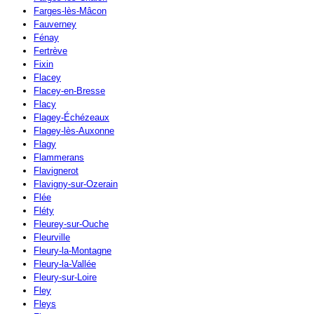
Farges-lès-Mâcon
Fauverney
Fénay
Fertrève
Fixin
Flacey
Flacey-en-Bresse
Flacy
Flagey-Échézeaux
Flagey-lès-Auxonne
Flagy
Flammerans
Flavignerot
Flavigny-sur-Ozerain
Flée
Fléty
Fleurey-sur-Ouche
Fleurville
Fleury-la-Montagne
Fleury-la-Vallée
Fleury-sur-Loire
Fley
Fleys