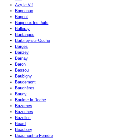
Azy-le-Vif
Bagneaux
Bagnot
Baigneux-les-Juifs
Balleray
Bantanges
Barbirey-sur-Ouche
Barges
Barizey
Barnay
Baron
Bassou
Baubigny
Baudemont
Baudrières
Baugy
Baulme-la-Roche
Bazarnes
Bazoches
Bazolles
Béard
Beaubery
Beaumont-la-Ferrière