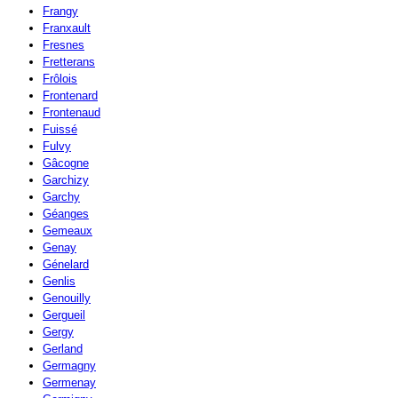
Frangy
Franxault
Fresnes
Fretterans
Frôlois
Frontenard
Frontenaud
Fuissé
Fulvy
Gâcogne
Garchizy
Garchy
Géanges
Gemeaux
Genay
Génelard
Genlis
Genouilly
Gergueil
Gergy
Gerland
Germagny
Germenay