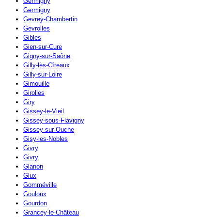
Germigny
Germigny
Gevrey-Chambertin
Gevrolles
Gibles
Gien-sur-Cure
Gigny-sur-Saône
Gilly-lès-Cîteaux
Gilly-sur-Loire
Gimouille
Girolles
Giry
Gissey-le-Vieil
Gissey-sous-Flavigny
Gissey-sur-Ouche
Gisy-les-Nobles
Givry
Givry
Glanon
Glux
Gomméville
Gouloux
Gourdon
Grancey-le-Château