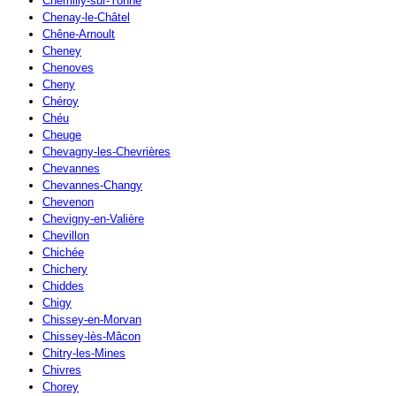
Chemilly-sur-Yonne
Chenay-le-Châtel
Chêne-Arnoult
Cheney
Chenoves
Cheny
Chéroy
Chéu
Cheuge
Chevagny-les-Chevrières
Chevannes
Chevannes-Changy
Chevenon
Chevigny-en-Valière
Chevillon
Chichée
Chichery
Chiddes
Chigy
Chissey-en-Morvan
Chissey-lès-Mâcon
Chitry-les-Mines
Chivres
Chorey