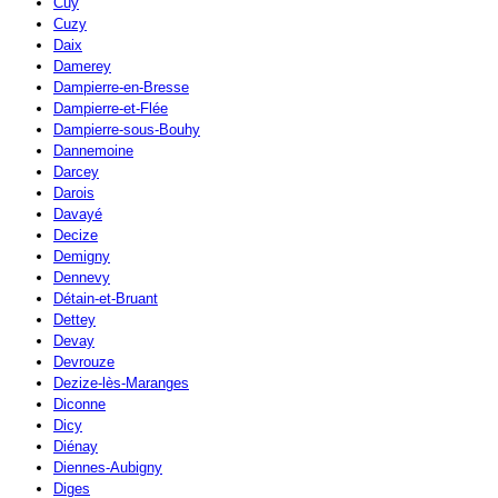
Cuy
Cuzy
Daix
Damerey
Dampierre-en-Bresse
Dampierre-et-Flée
Dampierre-sous-Bouhy
Dannemoine
Darcey
Darois
Davayé
Decize
Demigny
Dennevy
Détain-et-Bruant
Dettey
Devay
Devrouze
Dezize-lès-Maranges
Diconne
Dicy
Diénay
Diennes-Aubigny
Diges