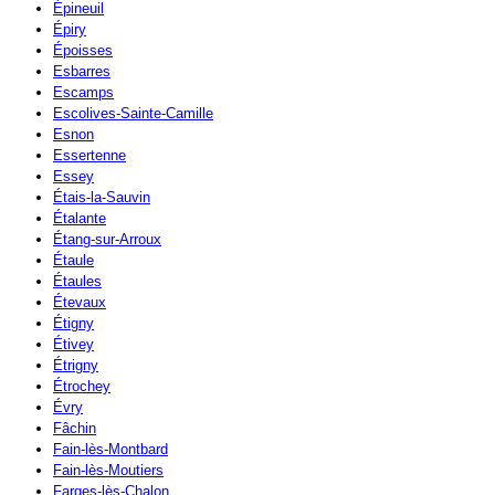
Épineuil
Épiry
Époisses
Esbarres
Escamps
Escolives-Sainte-Camille
Esnon
Essertenne
Essey
Étais-la-Sauvin
Étalante
Étang-sur-Arroux
Étaule
Étaules
Étevaux
Étigny
Étivey
Étrigny
Étrochey
Évry
Fâchin
Fain-lès-Montbard
Fain-lès-Moutiers
Farges-lès-Chalon