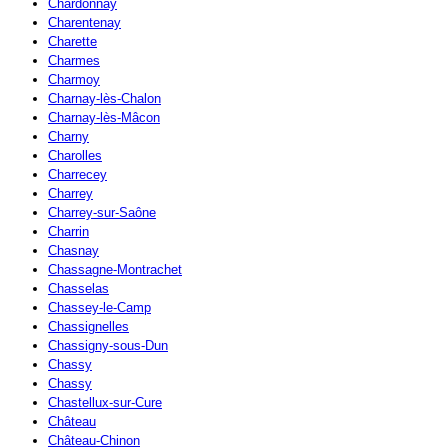
Chardonnay
Charentenay
Charette
Charmes
Charmoy
Charnay-lès-Chalon
Charnay-lès-Mâcon
Charny
Charolles
Charrecey
Charrey
Charrey-sur-Saône
Charrin
Chasnay
Chassagne-Montrachet
Chasselas
Chassey-le-Camp
Chassignelles
Chassigny-sous-Dun
Chassy
Chassy
Chastellux-sur-Cure
Château
Château-Chinon