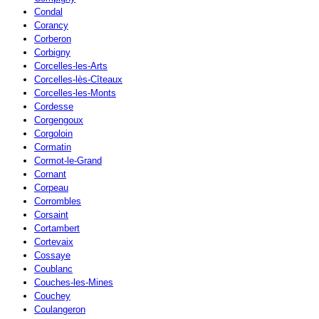
Condal
Corancy
Corberon
Corbigny
Corcelles-les-Arts
Corcelles-lès-Cîteaux
Corcelles-les-Monts
Cordesse
Corgengoux
Corgoloin
Cormatin
Cormot-le-Grand
Cornant
Corpeau
Corrombles
Corsaint
Cortambert
Cortevaix
Cossaye
Coublanc
Couches-les-Mines
Couchey
Coulangeron