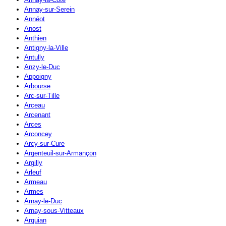
Annay-sur-Serein
Annéot
Anost
Anthien
Antigny-la-Ville
Antully
Anzy-le-Duc
Appoigny
Arbourse
Arc-sur-Tille
Arceau
Arcenant
Arces
Arconcey
Arcy-sur-Cure
Argenteuil-sur-Armançon
Argilly
Arleuf
Armeau
Armes
Arnay-le-Duc
Arnay-sous-Vitteaux
Arquian