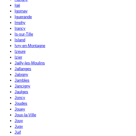
Igé
Igornay
Iguerande
Imphy
Irancy
Is-sur-Tille
Island
Ivry-en-Montagne
Izeure
Izier
Jailly-les-Moulins
Jallanges
Jalogny
Jambles
Jancigny
Jaulges
Joncy
Joudes
Jouey
Joux-la-Ville
Jouy
Jugy
Juif