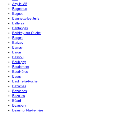
Azy-le-Vif
Bagneaux
Bagnot
Baigneux-les-Juifs
Balleray
Bantanges
Barbirey-sur-Ouche
Barges
Barizey
Barnay
Baron
Bassou
Baubigny
Baudemont
Baudrières
Baugy
Baulme-la-Roche
Bazarnes
Bazoches
Bazolles
Béard
Beaubery
Beaumont-la-Ferrière