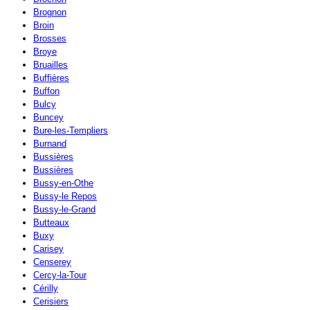
Brognon
Broin
Brosses
Broye
Bruailles
Buffières
Buffon
Bulcy
Buncey
Bure-les-Templiers
Burnand
Bussières
Bussières
Bussy-en-Othe
Bussy-le Repos
Bussy-le-Grand
Butteaux
Buxy
Carisey
Censerey
Cercy-la-Tour
Cérilly
Cerisiers