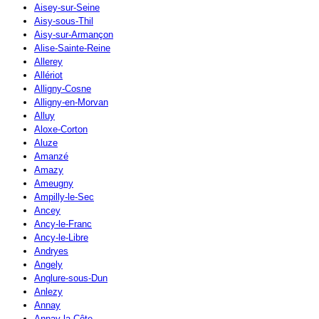
Aisey-sur-Seine
Aisy-sous-Thil
Aisy-sur-Armançon
Alise-Sainte-Reine
Allerey
Allériot
Alligny-Cosne
Alligny-en-Morvan
Alluy
Aloxe-Corton
Aluze
Amanzé
Amazy
Ameugny
Ampilly-le-Sec
Ancey
Ancy-le-Franc
Ancy-le-Libre
Andryes
Angely
Anglure-sous-Dun
Anlezy
Annay
Annay-la-Côte