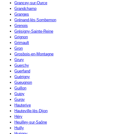
Grancey-sur-Ource
Grandchamp
Granges
Grénand-lès-Sombernon
Grenois
Grésigny-Sainte-Reine
Grignon
Grimault
Gron
Grosbois-en-Montagne
Grury
Guerchy
Guerfand
Guérigny
Gueugnon
Guillon
Guipy
Gurgy
Hauterive
Hauteville-lès-Dijon
Héry
Heuilley-sur-Saône
Huilly
Hurigny