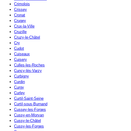
Crimolois
Crissey
Cronat
Crugey
Crux-la-Ville
Cruzille
Cruzy-le-Châtel
Cry
Cudot
Cuiseaux
Cuisery
Culles-les-Roches
Cuncy-lès-Varzy
Curbigny
Curdin
Curgy
Curley
Curtil-Saint-Seine
Curtil-sous-Burnand
Cussey-les-Forges
Cussy-en-Morvan
Cussy-le-Châtel
Cussy-les-Forges