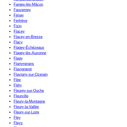
Farges-lès-Mâcon
Fauverney
Fénay
Fertrève
Fixin
Flacey
Flacey-en-Bresse
Flacy
Flagey-Échézeaux
Flagey-lès-Auxonne
Flagy
Flammerans
Flavignerot
Flavigny-sur-Ozerain
Flée
Fléty
Fleurey-sur-Ouche
Fleurville
Fleury-la-Montagne
Fleury-la-Vallée
Fleury-sur-Loire
Fley
Fleys