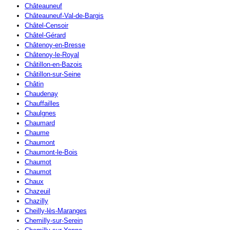
Châteauneuf
Châteauneuf-Val-de-Bargis
Châtel-Censoir
Châtel-Gérard
Châtenoy-en-Bresse
Châtenoy-le-Royal
Châtillon-en-Bazois
Châtillon-sur-Seine
Châtin
Chaudenay
Chauffailles
Chaulgnes
Chaumard
Chaume
Chaumont
Chaumont-le-Bois
Chaumot
Chaumot
Chaux
Chazeuil
Chazilly
Cheilly-lès-Maranges
Chemilly-sur-Serein