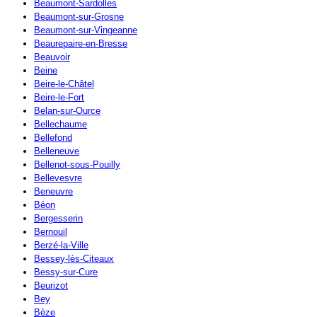
Beaumont-Sardolles
Beaumont-sur-Grosne
Beaumont-sur-Vingeanne
Beaurepaire-en-Bresse
Beauvoir
Beine
Beire-le-Châtel
Beire-le-Fort
Belan-sur-Ource
Bellechaume
Bellefond
Belleneuve
Bellenot-sous-Pouilly
Bellevesvre
Beneuvre
Béon
Bergesserin
Bernouil
Berzé-la-Ville
Bessey-lès-Citeaux
Bessy-sur-Cure
Beurizot
Bey
Bèze