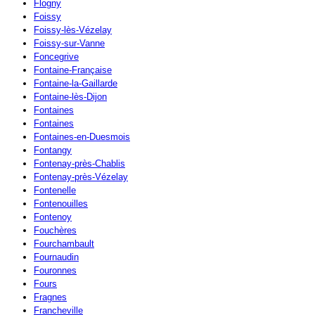
Flogny
Foissy
Foissy-lès-Vézelay
Foissy-sur-Vanne
Foncegrive
Fontaine-Française
Fontaine-la-Gaillarde
Fontaine-lès-Dijon
Fontaines
Fontaines
Fontaines-en-Duesmois
Fontangy
Fontenay-près-Chablis
Fontenay-près-Vézelay
Fontenelle
Fontenouilles
Fontenoy
Fouchères
Fourchambault
Fournaudin
Fouronnes
Fours
Fragnes
Francheville