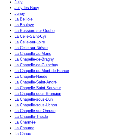
Jully
Jully-lès-Buxy
Junay
La Belliole
La Boulaye
La Bussière-sur-Ouche
La Celle-Saint-Cyr
La Celle-sur-Loire
La Celle-sur-Nièvre
La Chapelle-au-Mans
La Chapelle-de-Bragny
La Chapelle-de-Guinchay
La Chapelle-du-Mont-de-France
La Chapelle-Naude
La Chapelle-Saint-André
La Chapelle-Saint-Sauveur
La Chapelle-sous-Brancion
La Chapelle-sous-Dun
La Chapelle-sous-Uchon
La Chapelle-sur-Oreuse
La Chapelle-Thècle
La Charmée
La Chaume
La Chaux