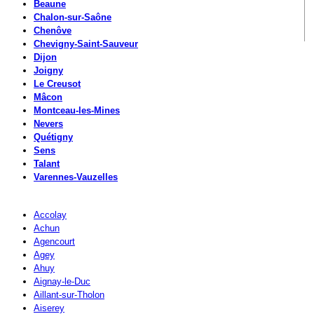
Beaune
Chalon-sur-Saône
Chenôve
Chevigny-Saint-Sauveur
Dijon
Joigny
Le Creusot
Mâcon
Montceau-les-Mines
Nevers
Quétigny
Sens
Talant
Varennes-Vauzelles
Accolay
Achun
Agencourt
Agey
Ahuy
Aignay-le-Duc
Aillant-sur-Tholon
Aiserey