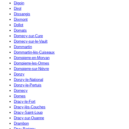
Digoin
Dirol
Dissangis
Dixmont
Dollot
Domats
Domecy-sur-Cure
Domecy-sur-le-Vault
Dommartin
Dommartin-lès-Cuiseaux
Dompierre-en-Morvan
Dompierre-les-Ormes
Dompierre-sur-Nièvre
Donzy
Donzy-le-National
Donzy-le-Pertuis
Dornecy
Dornes
Dracy-le-Fort
Dracy-lès-Couches
Dracy-Saint-Loup
Dracy-sur-Ouanne
Drambon
Druy-Parigny