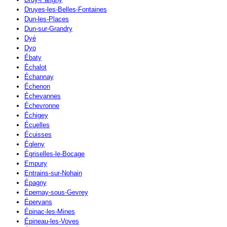
Druyes-les-Belles-Fontaines
Dun-les-Places
Dun-sur-Grandry
Dyé
Dyo
Ébaty
Échalot
Échannay
Échenon
Échevannes
Échevronne
Échigey
Écuelles
Écuisses
Égleny
Égriselles-le-Bocage
Empury
Entrains-sur-Nohain
Épagny
Épernay-sous-Gevrey
Épervans
Épinac-les-Mines
Épineau-les-Voves