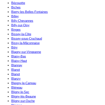
Bézouotte
Biches
Bierry-les-Belles-Fontaines
Billey
Billy-Chevannes
Billy-sur-Oisy
Binges
Bissey-la-Côte
Bissey-sous-Cruchaud
Bissy-la-Mâconnaise
Bitry
Blagny-sur-Vingeanne
Blaisy-Bas
Blaisy-Haut
Blannay
Blanot
Blanot
Blanzy
Bleigny-le-Carreau
Bléneau
Bligny-le-Sec
Bligny-lès-Beaune
Bligny-sur-Ouche