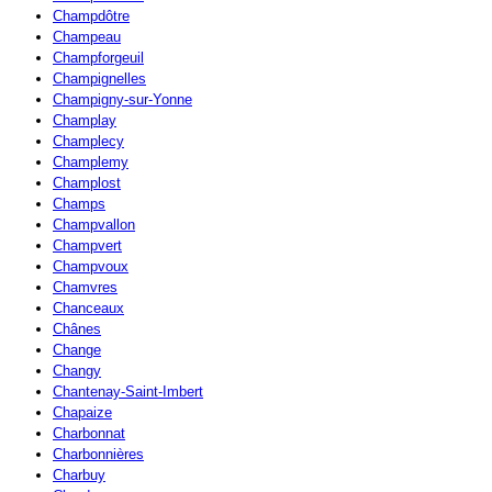
Champdôtre
Champeau
Champforgeuil
Champignelles
Champigny-sur-Yonne
Champlay
Champlecy
Champlemy
Champlost
Champs
Champvallon
Champvert
Champvoux
Chamvres
Chanceaux
Chânes
Change
Changy
Chantenay-Saint-Imbert
Chapaize
Charbonnat
Charbonnières
Charbuy