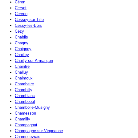
Céron
Cersot
Cervon
Cessey-sur-Tille
Cessy-les-Bois
Cézy
Chablis
Chagny
Chaignay
Chailley
Chailly-sur-Armançon
Chaintré
Challuy
Chalmoux
Chambeire
Chambilly
Chamblanc
Chamboeuf
Chambolle-Musigny
Chamesson
Chamilly
Champagnat
Champagne-sur-Vingeanne
Champcevrais