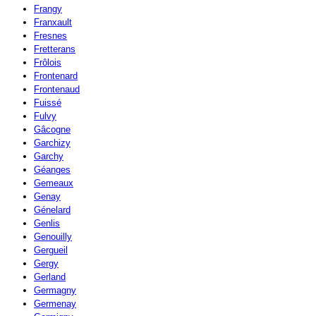
Frangy
Franxault
Fresnes
Fretterans
Frôlois
Frontenard
Frontenaud
Fuissé
Fulvy
Gâcogne
Garchizy
Garchy
Géanges
Gemeaux
Genay
Génelard
Genlis
Genouilly
Gergueil
Gergy
Gerland
Germagny
Germenay