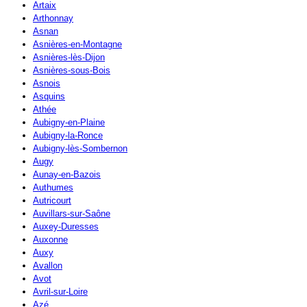
Artaix
Arthonnay
Asnan
Asnières-en-Montagne
Asnières-lès-Dijon
Asnières-sous-Bois
Asnois
Asquins
Athée
Aubigny-en-Plaine
Aubigny-la-Ronce
Aubigny-lès-Sombernon
Augy
Aunay-en-Bazois
Authumes
Autricourt
Auvillars-sur-Saône
Auxey-Duresses
Auxonne
Auxy
Avallon
Avot
Avril-sur-Loire
Azé