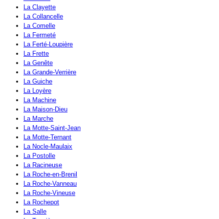
La Clayette
La Collancelle
La Comelle
La Fermeté
La Ferté-Loupière
La Frette
La Genête
La Grande-Verrière
La Guiche
La Loyère
La Machine
La Maison-Dieu
La Marche
La Motte-Saint-Jean
La Motte-Ternant
La Nocle-Maulaix
La Postolle
La Racineuse
La Roche-en-Brenil
La Roche-Vanneau
La Roche-Vineuse
La Rochepot
La Salle