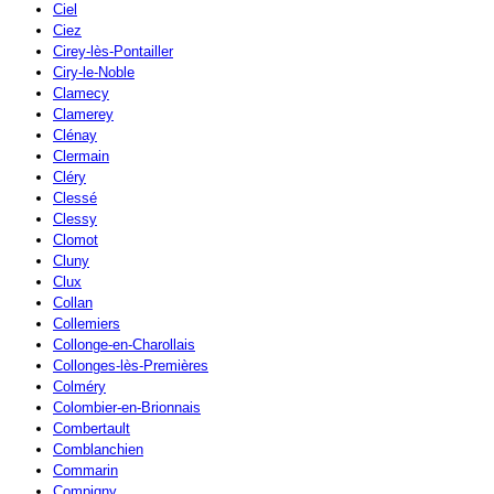
Ciel
Ciez
Cirey-lès-Pontailler
Ciry-le-Noble
Clamecy
Clamerey
Clénay
Clermain
Cléry
Clessé
Clessy
Clomot
Cluny
Clux
Collan
Collemiers
Collonge-en-Charollais
Collonges-lès-Premières
Colméry
Colombier-en-Brionnais
Combertault
Comblanchien
Commarin
Compigny