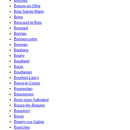
Blismes
Boeurs-en-Othe
Bois-Sainte-Marie
Bona
Boncourt-le-Bois
Bonnard
Bonnay
Bonnencontre
Bosjean
Bouhans
Bouhy
Bouilland
Bouix
Bourberain
Bourbon-Lancy
Bourg-le-Comte
Bourgvilain
Boussenois
Boux-sous-Salmaise
Bouze-lès-Beaune
Bouzeron
Boyer
Bragny-sur-Saône
Branches