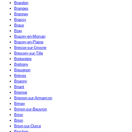
Brandon
Branges
Brannay
Brassy
Braux
Bray
Brazey-en-Morvan
Brazey-en-Plaine
Bresse-sur-Grosne
Bressey-sur-Tille
Bretenière
Brétigny
Breugnon
Brèves
Brianny
Briant
Brienne
Brienon-sur-Armançon
Brinay
Brinon-sur-Beuvron
Brion
Brion
Brion-sur-Ource
Brochon