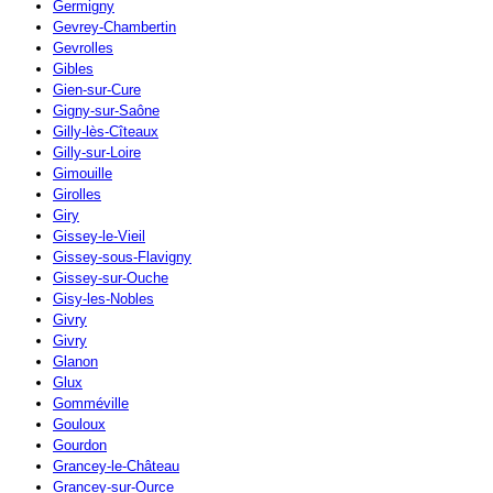
Germigny
Gevrey-Chambertin
Gevrolles
Gibles
Gien-sur-Cure
Gigny-sur-Saône
Gilly-lès-Cîteaux
Gilly-sur-Loire
Gimouille
Girolles
Giry
Gissey-le-Vieil
Gissey-sous-Flavigny
Gissey-sur-Ouche
Gisy-les-Nobles
Givry
Givry
Glanon
Glux
Gomméville
Gouloux
Gourdon
Grancey-le-Château
Grancey-sur-Ource