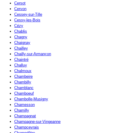
Cersot
Cervon
Cessey-sur-Tille
Cessy-les-Bois
Cézy
Chablis
Chagny
Chaignay
Chailley
Chailly-sur-Armançon
Chaintré
Challuy
Chalmoux
Chambeire
Chambilly
Chamblanc
Chamboeuf
Chambolle-Musigny
Chamesson
Chamilly
Champagnat
Champagne-sur-Vingeanne
Champcevrais
Champdôtre