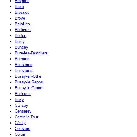
Brognon
Broin
Brosses
Broye
Bruailles
Buffières
Buffon
Bulcy
Buncey
Bure-les-Templiers
Burnand
Bussières
Bussières
Bussy-en-Othe
Bussy-le Repos
Bussy-le-Grand
Butteaux
Buxy
Carisey
Censerey
Cercy-la-Tour
Cérilly
Cerisiers
Céron