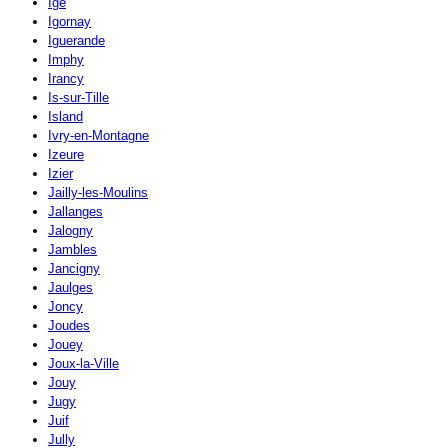
Igé
Igornay
Iguerande
Imphy
Irancy
Is-sur-Tille
Island
Ivry-en-Montagne
Izeure
Izier
Jailly-les-Moulins
Jallanges
Jalogny
Jambles
Jancigny
Jaulges
Joncy
Joudes
Jouey
Joux-la-Ville
Jouy
Jugy
Juif
Jully