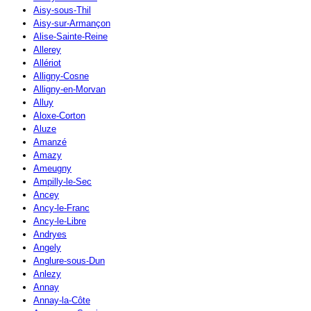
Aisy-sous-Thil
Aisy-sur-Armançon
Alise-Sainte-Reine
Allerey
Allériot
Alligny-Cosne
Alligny-en-Morvan
Alluy
Aloxe-Corton
Aluze
Amanzé
Amazy
Ameugny
Ampilly-le-Sec
Ancey
Ancy-le-Franc
Ancy-le-Libre
Andryes
Angely
Anglure-sous-Dun
Anlezy
Annay
Annay-la-Côte