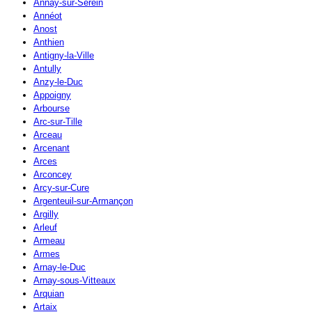
Annay-sur-Serein
Annéot
Anost
Anthien
Antigny-la-Ville
Antully
Anzy-le-Duc
Appoigny
Arbourse
Arc-sur-Tille
Arceau
Arcenant
Arces
Arconcey
Arcy-sur-Cure
Argenteuil-sur-Armançon
Argilly
Arleuf
Armeau
Armes
Arnay-le-Duc
Arnay-sous-Vitteaux
Arquian
Artaix