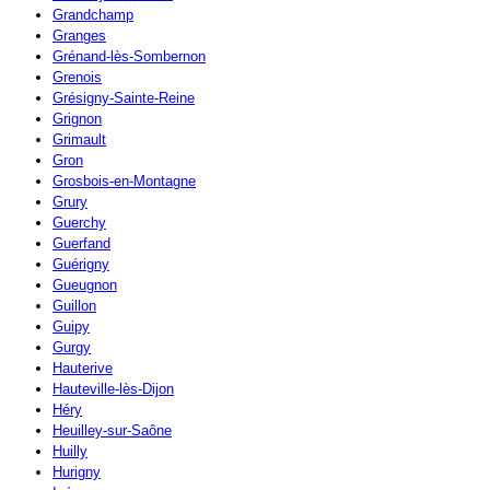
Grandchamp
Granges
Grénand-lès-Sombernon
Grenois
Grésigny-Sainte-Reine
Grignon
Grimault
Gron
Grosbois-en-Montagne
Grury
Guerchy
Guerfand
Guérigny
Gueugnon
Guillon
Guipy
Gurgy
Hauterive
Hauteville-lès-Dijon
Héry
Heuilley-sur-Saône
Huilly
Hurigny