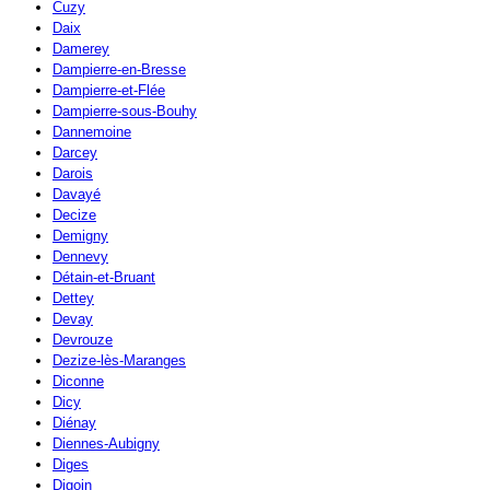
Cuzy
Daix
Damerey
Dampierre-en-Bresse
Dampierre-et-Flée
Dampierre-sous-Bouhy
Dannemoine
Darcey
Darois
Davayé
Decize
Demigny
Dennevy
Détain-et-Bruant
Dettey
Devay
Devrouze
Dezize-lès-Maranges
Diconne
Dicy
Diénay
Diennes-Aubigny
Diges
Digoin