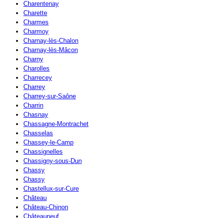
Charentenay
Charette
Charmes
Charmoy
Charnay-lès-Chalon
Charnay-lès-Mâcon
Charny
Charolles
Charrecey
Charrey
Charrey-sur-Saône
Charrin
Chasnay
Chassagne-Montrachet
Chasselas
Chassey-le-Camp
Chassignelles
Chassigny-sous-Dun
Chassy
Chassy
Chastellux-sur-Cure
Château
Château-Chinon
Châteauneuf