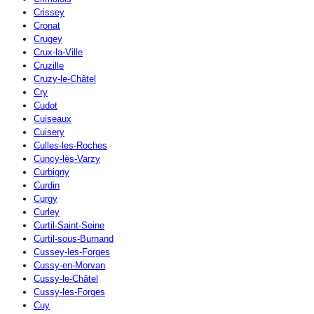
Crissey
Cronat
Crugey
Crux-la-Ville
Cruzille
Cruzy-le-Châtel
Cry
Cudot
Cuiseaux
Cuisery
Culles-les-Roches
Cuncy-lès-Varzy
Curbigny
Curdin
Curgy
Curley
Curtil-Saint-Seine
Curtil-sous-Burnand
Cussey-les-Forges
Cussy-en-Morvan
Cussy-le-Châtel
Cussy-les-Forges
Cuy