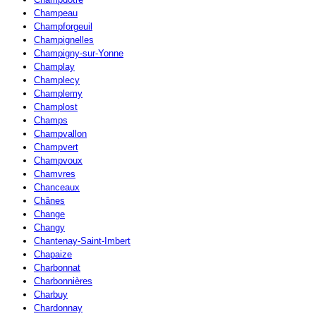
Champeau
Champforgeuil
Champignelles
Champigny-sur-Yonne
Champlay
Champlecy
Champlemy
Champlost
Champs
Champvallon
Champvert
Champvoux
Chamvres
Chanceaux
Chânes
Change
Changy
Chantenay-Saint-Imbert
Chapaize
Charbonnat
Charbonnières
Charbuy
Chardonnay