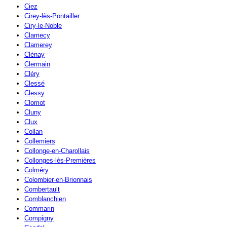
Ciez
Cirey-lès-Pontailler
Ciry-le-Noble
Clamecy
Clamerey
Clénay
Clermain
Cléry
Clessé
Clessy
Clomot
Cluny
Clux
Collan
Collemiers
Collonge-en-Charollais
Collonges-lès-Premières
Colméry
Colombier-en-Brionnais
Combertault
Comblanchien
Commarin
Compigny