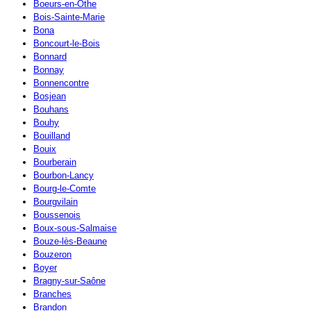
Boeurs-en-Othe
Bois-Sainte-Marie
Bona
Boncourt-le-Bois
Bonnard
Bonnay
Bonnencontre
Bosjean
Bouhans
Bouhy
Bouilland
Bouix
Bourberain
Bourbon-Lancy
Bourg-le-Comte
Bourgvilain
Boussenois
Boux-sous-Salmaise
Bouze-lès-Beaune
Bouzeron
Boyer
Bragny-sur-Saône
Branches
Brandon