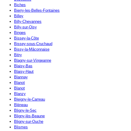
Biches
Bierry-les-Belles-Fontaines
Billey
Billy-Chevannes
Billy-sur-Oisy
Binges
Bissey-la-Côte
Bissey-sous-Cruchaud
Bissy-la-Mâconnaise
Bitry
Blagny-sur-Vingeanne
Blaisy-Bas
Blaisy-Haut
Blannay
Blanot
Blanot
Blanzy
Bleigny-le-Carreau
Bléneau
Bligny-le-Sec
Bligny-lès-Beaune
Bligny-sur-Ouche
Blismes