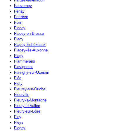
Farges-lès-Mâcon
Fauverney
Fénay
Fertrève
Fixin
Flacey
Flacey-en-Bresse
Flacy
Flagey-Échézeaux
Flagey-lès-Auxonne
Flagy
Flammerans
Flavignerot
Flavigny-sur-Ozerain
Flée
Fléty
Fleurey-sur-Ouche
Fleurville
Fleury-la-Montagne
Fleury-la-Vallée
Fleury-sur-Loire
Fley
Fleys
Flogny