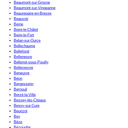
Beaumont-sur-Grosne
Beaumont-sur-Vingeanne
Beaurepaire-en-Bresse
Beauvoir
Beine
Beire-le-Châtel
Beire-le-Fort
Belan-sur-Ource
Bellechaume
Bellefond
Belleneuve
Bellenot-sous-Pouilly
Bellevesvre
Beneuvre
Béon
Bergesserin
Bernouil
Berzé-la-Ville
Bessey-lès-Citeaux
Bessy-sur-Cure
Beurizot
Bey
Bèze
Bézouotte