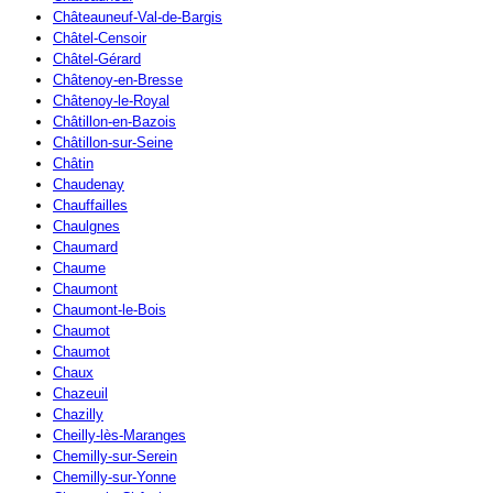
Châteauneuf-Val-de-Bargis
Châtel-Censoir
Châtel-Gérard
Châtenoy-en-Bresse
Châtenoy-le-Royal
Châtillon-en-Bazois
Châtillon-sur-Seine
Châtin
Chaudenay
Chauffailles
Chaulgnes
Chaumard
Chaume
Chaumont
Chaumont-le-Bois
Chaumot
Chaumot
Chaux
Chazeuil
Chazilly
Cheilly-lès-Maranges
Chemilly-sur-Serein
Chemilly-sur-Yonne