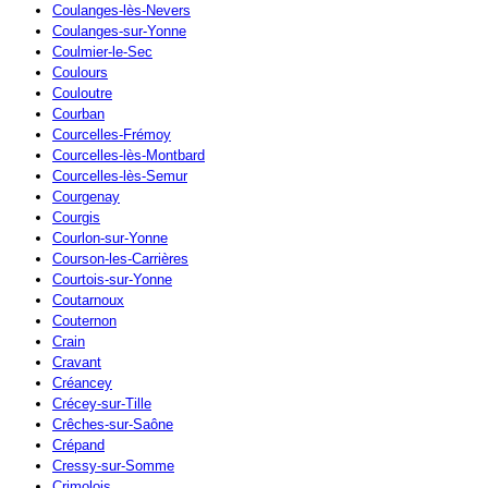
Coulanges-lès-Nevers
Coulanges-sur-Yonne
Coulmier-le-Sec
Coulours
Couloutre
Courban
Courcelles-Frémoy
Courcelles-lès-Montbard
Courcelles-lès-Semur
Courgenay
Courgis
Courlon-sur-Yonne
Courson-les-Carrières
Courtois-sur-Yonne
Coutarnoux
Couternon
Crain
Cravant
Créancey
Crécey-sur-Tille
Crêches-sur-Saône
Crépand
Cressy-sur-Somme
Crimolois