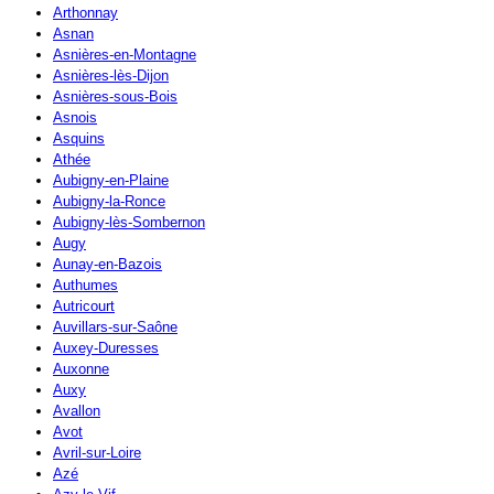
Arthonnay
Asnan
Asnières-en-Montagne
Asnières-lès-Dijon
Asnières-sous-Bois
Asnois
Asquins
Athée
Aubigny-en-Plaine
Aubigny-la-Ronce
Aubigny-lès-Sombernon
Augy
Aunay-en-Bazois
Authumes
Autricourt
Auvillars-sur-Saône
Auxey-Duresses
Auxonne
Auxy
Avallon
Avot
Avril-sur-Loire
Azé