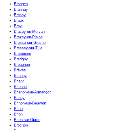
Branges
Brannay
Brassy
Braux
Bray
Brazey-en-Morvan
Brazey-en-Plaine
Bresse-sur-Grosne
Bressey-sur-Tille
Bretenière
Brétigny
Breugnon
Brèves
Brianny
Briant
Brienne
Brienon-sur-Armançon
Brinay
Brinon-sur-Beuvron
Brion
Brion
Brion-sur-Ource
Brochon