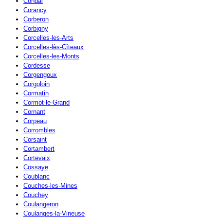
Condal
Corancy
Corberon
Corbigny
Corcelles-les-Arts
Corcelles-lès-Cîteaux
Corcelles-les-Monts
Cordesse
Corgengoux
Corgoloin
Cormatin
Cormot-le-Grand
Cornant
Corpeau
Corrombles
Corsaint
Cortambert
Cortevaix
Cossaye
Coublanc
Couches-les-Mines
Couchey
Coulangeron
Coulanges-la-Vineuse