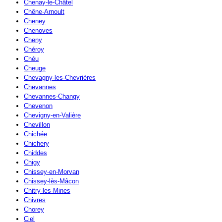
Chenay-le-Châtel
Chêne-Arnoult
Cheney
Chenoves
Cheny
Chéroy
Chéu
Cheuge
Chevagny-les-Chevrières
Chevannes
Chevannes-Changy
Chevenon
Chevigny-en-Valière
Chevillon
Chichée
Chichery
Chiddes
Chigy
Chissey-en-Morvan
Chissey-lès-Mâcon
Chitry-les-Mines
Chivres
Chorey
Ciel