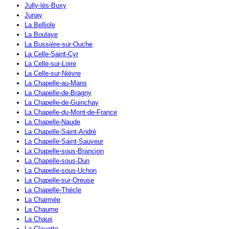
Jully-lès-Buxy
Junay
La Belliole
La Boulaye
La Bussière-sur-Ouche
La Celle-Saint-Cyr
La Celle-sur-Loire
La Celle-sur-Nièvre
La Chapelle-au-Mans
La Chapelle-de-Bragny
La Chapelle-de-Guinchay
La Chapelle-du-Mont-de-France
La Chapelle-Naude
La Chapelle-Saint-André
La Chapelle-Saint-Sauveur
La Chapelle-sous-Brancion
La Chapelle-sous-Dun
La Chapelle-sous-Uchon
La Chapelle-sur-Oreuse
La Chapelle-Thècle
La Charmée
La Chaume
La Chaux
La Clayette