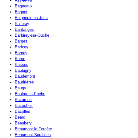
Azy-le-Vif
Bagneaux
Bagnot
Baigneux-les-Juifs
Balleray
Bantanges
Barbirey-sur-Ouche
Barges
Barizey
Barnay
Baron
Bassou
Baubigny
Baudemont
Baudrières
Baugy
Baulme-la-Roche
Bazarnes
Bazoches
Bazolles
Béard
Beaubery
Beaumont-la-Ferrière
Beaumont-Sardolles