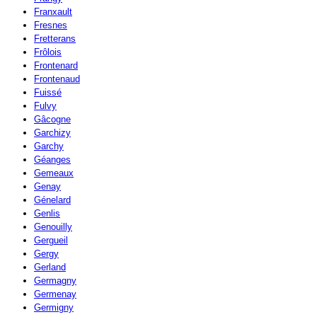
Franxault
Fresnes
Fretterans
Frôlois
Frontenard
Frontenaud
Fuissé
Fulvy
Gâcogne
Garchizy
Garchy
Géanges
Gemeaux
Genay
Génelard
Genlis
Genouilly
Gergueil
Gergy
Gerland
Germagny
Germenay
Germigny