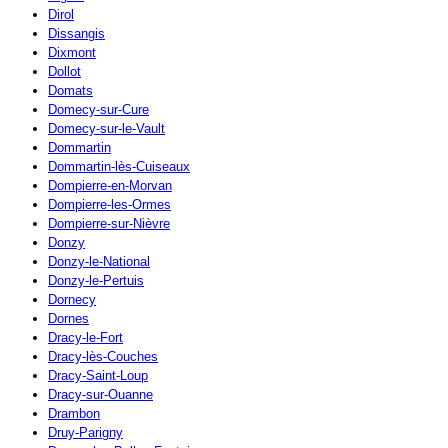
Dirol
Dissangis
Dixmont
Dollot
Domats
Domecy-sur-Cure
Domecy-sur-le-Vault
Dommartin
Dommartin-lès-Cuiseaux
Dompierre-en-Morvan
Dompierre-les-Ormes
Dompierre-sur-Nièvre
Donzy
Donzy-le-National
Donzy-le-Pertuis
Dornecy
Dornes
Dracy-le-Fort
Dracy-lès-Couches
Dracy-Saint-Loup
Dracy-sur-Ouanne
Drambon
Druy-Parigny