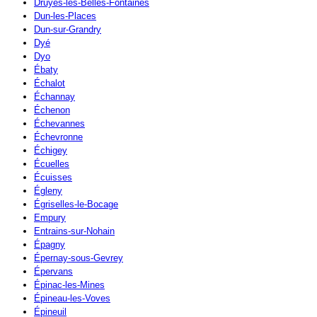
Druyes-les-Belles-Fontaines
Dun-les-Places
Dun-sur-Grandry
Dyé
Dyo
Ébaty
Échalot
Échannay
Échenon
Échevannes
Échevronne
Échigey
Écuelles
Écuisses
Égleny
Égriselles-le-Bocage
Empury
Entrains-sur-Nohain
Épagny
Épernay-sous-Gevrey
Épervans
Épinac-les-Mines
Épineau-les-Voves
Épineuil