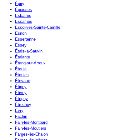
Épiry
Époisses
Esbarres
Escamps
Escolives-Sainte-Camille
Esnon
Essertenne
Essey
Étais-la-Sauvin
Étalante
Étang-sur-Arroux
Étaule
Étaules
Étevaux
Étigny
Étivey
Étrigny
Étrochey
Évry
Fâchin
Fain-lès-Montbard
Fain-lès-Moutiers
Farges-lès-Chalon