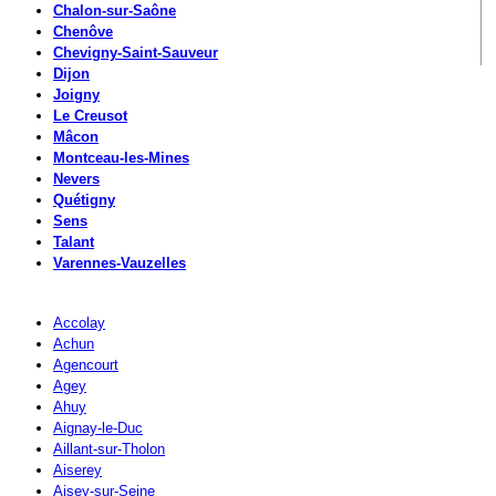
Chalon-sur-Saône
Chenôve
Chevigny-Saint-Sauveur
Dijon
Joigny
Le Creusot
Mâcon
Montceau-les-Mines
Nevers
Quétigny
Sens
Talant
Varennes-Vauzelles
Accolay
Achun
Agencourt
Agey
Ahuy
Aignay-le-Duc
Aillant-sur-Tholon
Aiserey
Aisey-sur-Seine